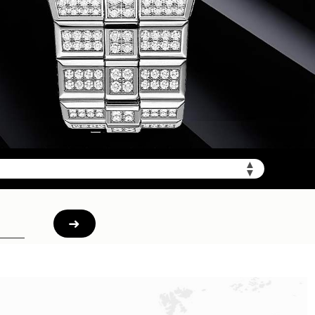
加拨“+86”）
▲
▼