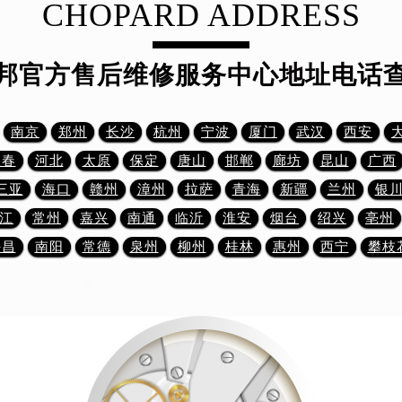
CHOPARD ADDRESS
写字楼A座5层503-5室（需提前预约）
广场写字楼4号楼22层2209室（需提前预约）
际中心写字楼8层805室（需提前预约）
邦官方售后维修服务中心地址电话
易中心写字楼A座13层1304室（需提前预约）
绿地双子塔（中央广场）A1座办公楼14层07室（需提前预约）
南京
郑州
长沙
杭州
宁波
厦门
武汉
西安
心写字楼（万象城）15层1508室（需提前预约）
际中心写字楼A塔7层704室（需提前预约）
长春
河北
太原
保定
唐山
邯郸
廊坊
昆山
广西
世界贸易中心大厦南塔写字楼15层07室（需提前预约）
三亚
海口
赣州
漳州
拉萨
青海
新疆
兰州
银
厦写字楼17层1701室（需提前预约）
江
常州
嘉兴
南通
临沂
淮安
烟台
绍兴
亳州
厦写字楼1座30层05室（需提前预约）
许昌
南阳
常德
泉州
柳州
桂林
惠州
西宁
攀枝
字楼B座11层1104室（需提前预约）
写字楼15层03室（需提前预约）
心写字楼24层2406B室（需提前预约）
代广场写字楼9层902室（需提前预约）
号世茂环球金融中心写字楼（芙蓉广场）10层13室（需提前预约
楼29层2905室（需提前预约）