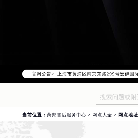
2026年8月萧邦中国区售后服务网络
2026年8月萧邦全国官方售后客户服务热线
萧邦官方全国统一服务热线400-88
2026年8月萧邦售后服务中心最新网
北京市朝阳区建国门外大街甲6号华熙
北京市东城区东长安街1号东方广场写
天津市和平区赤峰道136号天津国际金
上海市徐汇区虹桥路3号港汇中心写字楼
上海市黄浦区南京东路299号宏伊国
官网公告>
南京市秦淮区中山南路1号（新街口）
常州市新北区龙锦路1590号现代传媒
徐州市鼓楼区淮海东路29号苏宁广场I
扬州市邗江区国展路29号星耀天地写字
盐城市盐都区世纪大道5号盐城金融城写
当前位置：
萧邦售后服务中心
>
网点大全
> 网点地址
泰州市海陵区永定东路399号置地商
宁波市江北区大闸南路500号来福士广