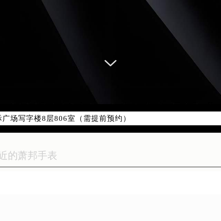
优化升级公告
：400-885-0231
5-0231，服务覆盖中国大陆、香港、澳门、台湾全部区域（非大陆需
点地址：
国际中心写字楼D座11层1102室（北京总部）（需提前预约）
字楼W3座6层602室（需提前预约）
融中心写字楼26层2603室（需提前预约）
2座37层3705室（需提前预约）
际广场写字楼8层806室（需提前预约）
南京中心写字楼22层C1-1室（需提前预约）
中心写字楼5号楼10层1008室（需提前预约）
FC国际金融中心写字楼35层3508室（需提前预约）
楼1号楼18层1803室（需提前预约）
字楼1号楼16层1604室（需提前预约）
务中心东塔写字楼（华润万象城）17层1706室（需提前预约）
场办公楼20层2009室（需提前预约）