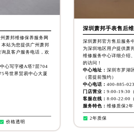
服务中心（需提前预约）
服务中心（需提前预约）
服务中心（需提前预约）
深圳萧邦手表售后维
服务中心（需提前预约）
服务中心（需提前预约）
是广州萧邦维修保养服务网
深圳萧邦官方售后服务中
服务中心（需提前预约）
。本站为您提供广州萧邦
为深圳地区用户提供萧
查询及客户服务电话，欢
后服务中心（需提前预约）
维修服务中心详细介绍
后服务中心（需提前预约）
的访问！
中心写字楼A塔7层704
后服务中心（需提前预约）
中心地址：
深圳市罗湖区
375号世界贸易中心大厦
（需提前预约）
后服务中心（需提前预约）
中心电话：
400-885-02
售后服务中心（需提前预约）
门店营业：
9:00-19
服务中心（需提前预约）
客服在线：
8:00-22
街交叉口萧邦售后服务中心（需提前预约）
服务特色：
维修质保2年
得利名表维修授权店1楼萧邦售后服务中心（需提前预约）
2年质保
得利名表维修授权店1楼萧邦售后服务中心（需提前预约）
价格透明
国际中心D座11层1102室萧邦售后服务中心（北京总部）（需