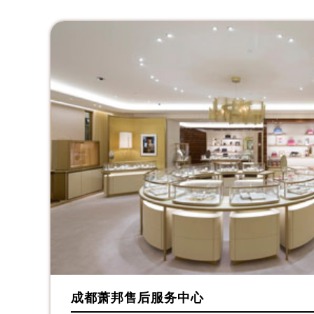
北京市东城区东长安街1号王府井东方
河北省保定市竞秀区朝阳北大街北国
内蒙古自治区阿拉善盟市左旗土尔扈
内蒙古自治区巴彦淖尔市临河区新华
内蒙古自治区包头市青山区幸福路甲
内蒙古自治区赤峰市红山区哈达街萧
内蒙古自治区鄂尔多斯市东胜区伊金
内蒙古自治区呼伦贝尔市海拉尔区中
内蒙古自治区通辽市科尔沁区明仁大
内蒙古自治区乌海市海勃湾区人民南
内蒙古自治区乌兰察布市集宁区恩和
内蒙古自治区锡林郭勒盟市锡林浩特
内蒙古自治区兴安盟市乌兰浩特市兴
山西省大同市平城区迎宾街萧邦售后
山西省晋城市城区黄华街萧邦售后服
成都萧邦售后服务中心
山西省晋中市榆次区顺城街萧邦售后