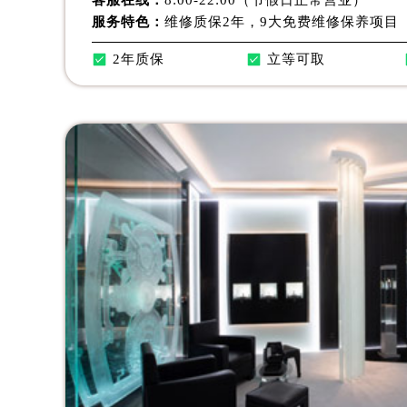
黑龙江省鸡西市鸡冠区红军路萧邦售
服务特色：
维修质保2年，9大免费维修保养项目
黑龙江省佳木斯市向阳区长安路萧邦
2年质保
立等可取
黑龙江省牡丹江市东安区太平路萧邦
黑龙江省七台河市桃山区大同街萧邦
黑龙江省齐齐哈尔市龙沙区龙华路萧
黑龙江省双鸭山市尖山区新兴大街萧
黑龙江省绥化市北林区新华街与康庄
黑龙江省伊春市伊美区通河路萧邦售
吉林省白城市洮北区明仁南街萧邦售
吉林省白山市浑江区浑江大街萧邦售
吉林省吉林市船营区河南街萧邦售后
吉林省辽源市龙山区人民大街萧邦售
吉林省梅河口市新华街道梅河大街萧
吉林省四平市铁东区紫气大路与南九
吉林省松原市宁江区五环大街萧邦售
吉林省通化市东昌区环通乡江南大街