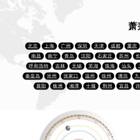
杭州市上城区钱江路1366号华润大厦
金华市金东区东市南街777号金华万达
绍兴市越城区胜利东路379号世茂天
萧
嘉兴市南湖区广益路705号嘉兴世界贸
南昌市红谷滩新区红谷中大道998号
北京
上海
广州
深圳
天津
成都
重庆
济南市历下区经十路11111号华润中
广州市天河区天河路230号万菱汇国
南昌
南宁
青岛
沈阳
石家庄
苏州
广州市越秀区环市东路371-375号
呼和浩特
吉林
无锡
芜湖
珠海
汕头
深圳市罗湖区深南东路5001号华润大
秦皇岛
沧州
张家口
温州
徐州
潍坊
九
惠州市惠城区江北文昌一路7号华贸大
襄阳
株洲
湘潭
十堰
荆州
宜昌
厦门市思明区湖滨东路95号华润大厦写
福州市鼓楼区五四路128-1号恒力城
成都市锦江区人民东路6号SAC东原中
重庆市江北区观音桥步行街2号融恒时
长沙市芙蓉区定王台街道建湘路393
郑州市二七区铭功路10号华润大厦写字