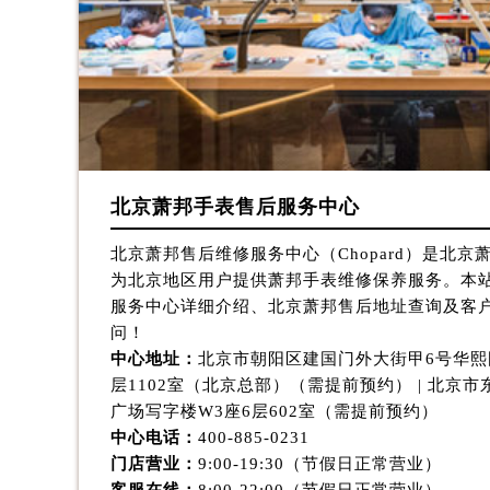
青岛市南区山东路6号华润大厦B座2
烟台市芝罘区胜利路139号万达金融中
长春市朝阳区西安大路727号中银大厦
贵阳市南明区都司高架桥路33号亨特
昆明市盘龙区北京路928号同德昆明
石家庄市长安区中山东路39号勒泰中
西安市碑林区南关正街88号华侨城长
北京萧邦手表售后服务中心
海口市龙华区金贸东路5号海口华润大厦
北京萧邦售后维修服务中心（Chopard）是北
唐山市路南区新华东道100号万达广场
为北京地区用户提供萧邦手表维修保养服务。本
台州市椒江区东海大道1800号腾达中
服务中心详细介绍、北京萧邦售后地址查询及客
内蒙古自治区呼和浩特市玉泉区大学西
问！
甘肃省兰州市七里河区西津西路16号兰
中心地址：
北京市朝阳区建国门外大街甲6号华熙
重庆市解放碑渝中区民权路28号英利
层1102室（北京总部）（需提前预约） | 北京
黑龙江省大庆市萨尔图区会战大街萧
广场写字楼W3座6层602室（需提前预约）
中心电话：
400-885-0231
黑龙江省鹤岗市向阳区红军路萧邦售
门店营业：
9:00-19:30（节假日正常营业）
黑龙江省黑河市爱辉区中央街萧邦售
客服在线：
8:00-22:00（节假日正常营业）