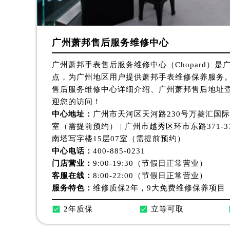
吉林省延边市延吉市解放路萧邦售后
辽宁省鞍山市铁东区站前街萧邦售后
辽宁省本溪市平山区胜利路萧邦售后
广州萧邦售后服务维修中心
辽宁省朝阳市双塔区新华路萧邦售后
辽宁省丹东市振兴区七经街萧邦售后
广州萧邦手表售后服务维修中心（Chopard）
辽宁省抚顺市新抚区东一路萧邦售后
点，为广州地区用户提供萧邦手表维修保养服务
售后服务维修中心详细介绍、广州萧邦售后地址
辽宁省阜新市海州区解放大街萧邦售
迎您的访问！
辽宁省葫芦岛市连山区中央路萧邦售
中心地址：
广州市天河区天河路230号万菱汇国际
辽宁省锦州市古塔区中央大街萧邦售
室（需提前预约） | 广州市越秀区环市东路371-
辽宁省辽阳市白塔区新运大街萧邦售
南塔写字楼15层07室（需提前预约）
辽宁省盘锦市兴隆台区石油大街萧邦
中心电话：
400-885-0231
辽宁省铁岭市银州区南马路萧邦售后
门店营业：
9:00-19:30（节假日正常营业）
客服在线：
8:00-22:00（节假日正常营业）
辽宁省营口市站前区市府路与渤海大
服务特色：
维修质保2年，9大免费维修保养项目
辽宁省沈阳市沈河区中街路137号亨
辽宁省沈阳市沈河区中街路83号亨
2年质保
立等可取
北京市朝阳区建国门外大街甲6号华熙