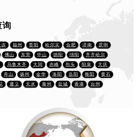
查询
大连
福州
贵阳
哈尔滨
合肥
济南
昆明
佛山
东莞
中山
德阳
绵阳
齐齐哈尔
川
乌鲁木齐
大同
赤峰
包头
阳泉
大庆
舟山
扬州
金华
洛阳
岳阳
衡阳
黄石
花
遵义
天水
泰州
盐城
香港
台州
）