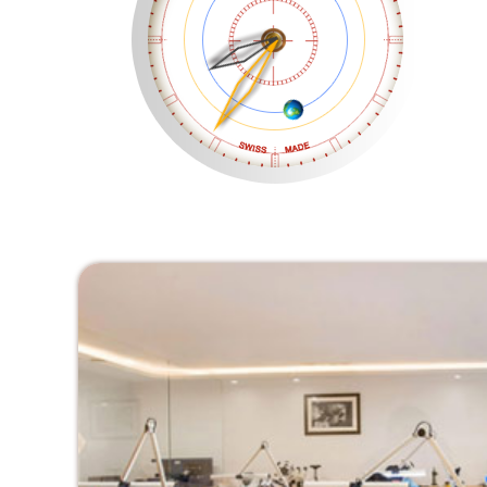
太原市迎泽区解放路15号亨得利名
沈阳市沈河区中街路137号亨得利名
沈阳市沈河区中街路83号亨得利名
乌鲁木齐市天山区红山路26号时代广场
温州市鹿城区锦绣路1067号置信广场
哈尔滨市道里区友谊西路600号富力中
大连市中山区人民路15号国际金融大
佛山市禅城区季华五路57号万科金融中
东莞市东城街道鸿福东路1号民盈国贸
无锡市梁溪区人民中路139号恒隆广场
南通市崇川区工农路57号圆融广场写字
苏州市苏州工业园区星港街199号苏州
武汉市江汉区解放大道686号世界贸易
南宁市青秀区金湖路59号地王大厦12
合肥市蜀山区潜山路111号万象城华润
泉州市丰泽区宝洲路729号浦西万达中