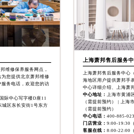
2层04室（需提前预约）
心A座907室（需提前预约）
A座(旺进大厦)18层09室（需提前预约）
国际金融中心14楼14D（需提前预约）
广场写字楼10层06室（需提前预约）
心写字楼B座13层07室（需提前预约）
安国际中心E座6楼10室（需提前预约）
上海萧邦售后服务中
B座17层1707室（需提前预约）
京萧邦维修保养服务网点，
写字楼A座10层1002室（需提前预约）
上海萧邦售后服务中心（
站为您提供北京萧邦维修
心东1幢20楼2002室（需提前预约）
海地区用户提供萧邦手
户服务电话，欢迎您的访
街70号华润万象城写字楼（鄂尔多斯大厦）23层2326室（需
中心详细介绍、上海萧
中心地址：
上海市黄浦区
州中心写字楼21层2102室（需提前预约）
国际中心写字楼D座11
（需提前预约） | 上海
国际金融中心写字楼20层01室（需提前预约）
市东城区东长安街1号东方
（需提前预约）
邦售后服务中心（需提前预约）
中心电话：
400-885-02
后服务中心（需提前预约）
门店营业：
9:00-19
后服务中心（需提前预约）
客服在线：
8:00-22