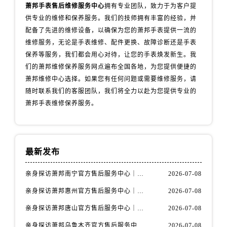
辽宁省丹东市振兴区七经街萧邦售后服务中心（需提前预约）
萧邦手表售后维修服务中心
拥有专业团队，致力于为客户提
辽宁省抚顺市新抚区东一路萧邦售后服务中心（需提前预约）
供专业的维修和保养服务。我们的技师拥有丰富的经验，并
配备了先进的维修设备，以确保为您的萧邦手表提供一流的
辽宁省阜新市海州区解放大街萧邦售后服务中心（需提前预约）
维修服务，无论是手表维修、配件更换、故障诊断还是手表
辽宁省葫芦岛市连山区中央路萧邦售后服务中心（需提前预约）
保养等服务，我们都会用心对待，让您的手表焕发新生。我
辽宁省锦州市古塔区中央大街萧邦售后服务中心（需提前预约）
们的萧邦维修保养服务网点遍布全国各地，为您提供便捷的
辽宁省辽阳市白塔区新运大街萧邦售后服务中心（需提前预约）
萧邦维修中心选择。如果您有任何问题或需要维修服务，请
辽宁省盘锦市兴隆台区石油大街萧邦售后服务中心（需提前预约）
随时联系我们的客服团队，我们将全力以赴为您提供专业的
辽宁省铁岭市银州区南马路萧邦售后服务中心（需提前预约）
萧邦手表维修保养服务。
辽宁省营口市站前区市府路与渤海大街交叉口萧邦售后服务中心（需提前预约）
辽宁省沈阳市沈河区中街路137号亨得利名表维修授权店1楼萧邦售后服务中心（需提前预约）
辽宁省沈阳市沈河区中街路83号亨得利名表维修授权店1楼萧邦售后服务中心（需提前预约）
最新发布
北京市朝阳区建国门外大街甲6号华熙国际中心D座11层1102室萧邦售后服务中心（需提前预约）
北京市东城区东长安街1号王府井东方广场W3座6层602室萧邦售后服务中心（需提前预约）
亲身探访萧邦南宁官方售后服务中心｜网点地址与电话（2026年7月最新）
2026-07-08
河北省保定市竞秀区朝阳北大街北国先天下萧邦售后服务中心（需提前预约）
亲身探访萧邦惠州官方售后服务中心｜网点地址及热线（2026年7月最新）
2026-07-08
内蒙古自治区阿拉善盟市左旗土尔扈特大街萧邦售后服务中心（需提前预约）
亲身探访萧邦唐山官方售后服务中心｜全新地址及服务热线（2026年7月最新）
2026-07-08
内蒙古自治区巴彦淖尔市临河区新华街萧邦售后服务中心（需提前预约）
亲身探访萧邦乌鲁木齐官方售后服务中心｜网点地址与服务热线（2026年7月最新）
2026-07-08