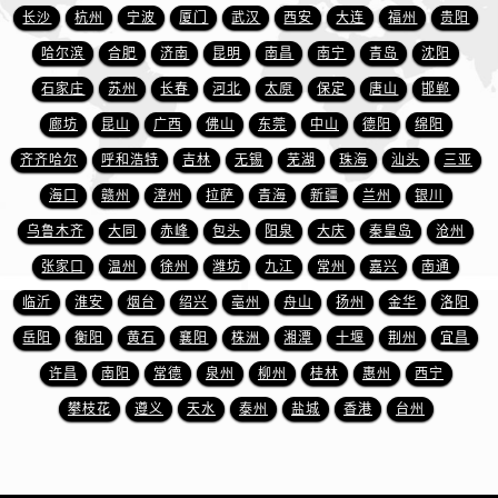
安徽省宿州市埇桥区人民中路萧邦售后服务中心（需提前预约）
长沙
杭州
宁波
厦门
武汉
西安
大连
福州
贵阳
安徽省铜陵市铜官区石城大道萧邦售后服务中心（需提前预约）
哈尔滨
合肥
济南
昆明
南昌
南宁
青岛
沈阳
安徽省芜湖市镜湖区中山路步行街萧邦售后服务中心（需提前预约）
石家庄
苏州
长春
河北
太原
保定
唐山
邯郸
安徽省宣城市宣州区叠嶂西路萧邦售后服务中心（需提前预约）
廊坊
昆山
广西
佛山
东莞
中山
德阳
绵阳
福建省龙岩市新罗区九一南路萧邦售后服务中心（需提前预约）
齐齐哈尔
呼和浩特
吉林
无锡
芜湖
珠海
汕头
三亚
福建省南平市建阳区人民西路萧邦售后服务中心（需提前预约）
福建省宁德市蕉城区天湖东路萧邦售后服务中心（需提前预约）
海口
赣州
漳州
拉萨
青海
新疆
兰州
银川
福建省莆田市城厢区霞林街道荔华东大道萧邦售后服务中心（需提前预约）
乌鲁木齐
大同
赤峰
包头
阳泉
大庆
秦皇岛
沧州
福建省三明市三元区东乾二路萧邦售后服务中心（需提前预约）
张家口
温州
徐州
潍坊
九江
常州
嘉兴
南通
福建省漳州市龙文区步港路萧邦售后服务中心（需提前预约）
临沂
淮安
烟台
绍兴
亳州
舟山
扬州
金华
洛阳
江苏省常州市新北区龙锦路1590号现代传媒中心5号楼10层1008室萧邦售后服务中心（需提前预约）
岳阳
衡阳
黄石
襄阳
株洲
湘潭
十堰
荆州
宜昌
江苏省淮安市清江浦区淮海北路萧邦售后服务中心（需提前预约）
许昌
南阳
常德
泉州
柳州
桂林
惠州
西宁
江苏省连云港市海州区通灌北路萧邦售后服务中心（需提前预约）
攀枝花
遵义
天水
泰州
盐城
香港
台州
江苏省南京市秦淮区中山南路1号南京中心22层22-C1-C3室萧邦售后服务中心（需提前预约）
江苏省宿迁市宿城区西湖路萧邦售后服务中心（需提前预约）
江苏省泰州市海陵区永定东路399号置地商务中心东塔（华润万象城）17层1706室萧邦售后服务中心（需提前预约）