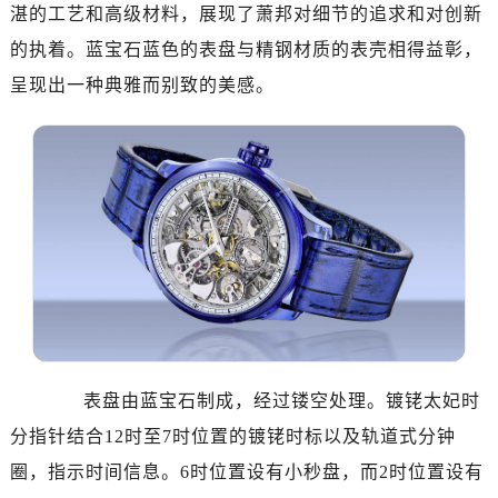
南昌市红谷滩新区红谷中大道998号绿地双子塔（中央广场）A1座办公楼14层07室（需提前预约）
湛的工艺和高级材料，展现了萧邦对细节的追求和对创新
济南市历下区经十路11111号华润中心写字楼（万象城）15层1508室（需提前预约）
的执着。蓝宝石蓝色的表盘与精钢材质的表壳相得益彰，
广州市天河区天河路230号万菱汇国际中心写字楼A塔7层704室（需提前预约）
呈现出一种典雅而别致的美感。
广州市越秀区环市东路371-375号世界贸易中心大厦南塔写字楼15层07室（需提前预约）
深圳市罗湖区深南东路5001号华润大厦写字楼17层1701室（需提前预约）
惠州市惠城区江北文昌一路7号华贸大厦写字楼1座30层05室（需提前预约）
厦门市思明区湖滨东路95号华润大厦写字楼B座11层1104室（需提前预约）
福州市鼓楼区五四路128-1号恒力城写字楼15层03室（需提前预约）
成都市锦江区人民东路6号SAC东原中心写字楼24层2406B室（需提前预约）
重庆市江北区观音桥步行街2号融恒时代广场写字楼9层902室（需提前预约）
长沙市芙蓉区定王台街道建湘路393号世茂环球金融中心写字楼（芙蓉广场）10层13室（需提前预约）
郑州市二七区铭功路10号华润大厦写字楼29层2905室（需提前预约）
太原市迎泽区解放路15号亨得利名表服务中心（品牌授权店）3层整层（需提前预约）
表盘由蓝宝石制成，经过镂空处理。镀铑太妃时
沈阳市沈河区中街路137号亨得利名表服务中心（品牌授权店）1层整层（需提前预约）
分指针结合12时至7时位置的镀铑时标以及轨道式分钟
沈阳市沈河区中街路83号亨得利名表服务中心（品牌授权店）1层整层（需提前预约）
圈，指示时间信息。6时位置设有小秒盘，而2时位置设有
乌鲁木齐市天山区红山路26号时代广场（CCMALL）C座17层17-B（需提前预约）