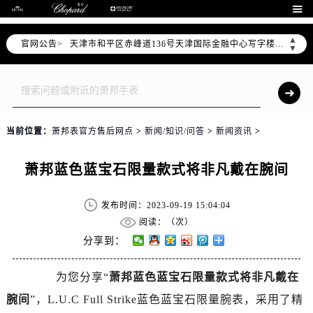
北京市东城区东长安街1号东方广场写字楼W3座6层602室（需提前预约）

北京市朝阳区建国门外大街甲6号华熙国际中心写字楼D座11层1102室（需提前预约）
▲
官网公告>
天津市和平区赤峰道136号天津国际金融中心写字楼26层2603室（需提前预约）
▼
上海市徐汇区虹桥路3号港汇中心写字楼2座37层3705室（需提前预约）
上海市黄浦区南京东路299号宏伊国际广场写字楼8层806室（需提前预约）
南京市秦淮区中山南路1号（新街口）南京中心写字楼22层C1-1室（需提前预约）
常州市新北区龙锦路1590号现代传媒中心写字楼5号楼10层1008室（需提前预约）
当前位置：
萧邦表官方售后网点
>
新闻/知识/问答
>
新闻资讯
>
徐州市鼓楼区淮海东路29号苏宁广场IFC国际金融中心写字楼35层3508室（需提前预约）
扬州市邗江区国展路29号星耀天地写字楼1号楼18层1803室（需提前预约）
萧邦蓝色蓝宝石限量款式将非凡戴在腕间
盐城市盐都区世纪大道5号盐城金融城写字楼1号楼16层1604室（需提前预约）
泰州市海陵区永定东路399号置地商务中心东塔写字楼（华润万象城）17层1706室（需提前预约）
发布时间：2023-09-19 15:04:04
宁波市江北区大闸南路500号来福士广场办公楼20层2009室（需提前预约）
阅读：（
次）
杭州市上城区钱江路1366号华润大厦写字楼A座5层503-5室（需提前预约）
分享到：
金华市金东区东市南街777号金华万达广场写字楼4号楼22层2209室（需提前预约）
为您分享“
萧邦蓝色蓝宝石限量款式将非凡戴在
绍兴市越城区胜利东路379号世茂天际中心写字楼8层805室（需提前预约）
腕间
”，L.U.C Full Strike蓝色蓝宝石限量腕表，采用了精
嘉兴市南湖区广益路705号嘉兴世界贸易中心写字楼A座13层1304室（需提前预约）