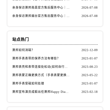
内蒙古自治区包头市青山区幸福路甲3号王府井百货名表维修萧邦售后服务中心（需提前预约）
亲身探访萧邦南昌官方售后服务中心｜详细地址及客服热线（2026年7月最新）
2026-07-08
内蒙古自治区赤峰市红山区哈达街萧邦售后服务中心（需提前预约）
内蒙古自治区鄂尔多斯市东胜区伊金霍洛街萧邦售后服务中心（需提前预约）
亲身探访萧邦烟台官方售后服务中心｜全新官方服务电话与地址（2026年7月最新）
2026-07-08
内蒙古自治区呼伦贝尔市海拉尔区中央街萧邦售后服务中心（需提前预约）
内蒙古自治区通辽市科尔沁区明仁大街萧邦售后服务中心（需提前预约）
内蒙古自治区乌海市海勃湾区人民南路萧邦售后服务中心（需提前预约）
站点热门
内蒙古自治区乌兰察布市集宁区恩和大街萧邦售后服务中心（需提前预约）
内蒙古自治区锡林郭勒盟市锡林浩特市光明街与额尔敦路交叉口萧邦售后服务中心（需提前预约）
萧邦如何消磁？
2022-12-09
内蒙古自治区兴安盟市乌兰浩特市兴安大街萧邦售后服务中心（需提前预约）
萧邦手表表带的保养方法有哪些？
2023-01-07
山西省大同市平城区迎宾街萧邦售后服务中心（需提前预约）
萧邦表壳和表带连接处松动(如何自行修复)
2023-08-23
山西省晋城市城区黄华街萧邦售后服务中心（需提前预约）
萧邦表蒙正确更换方式（手表表蒙更换知识）
2023-05-22
山西省晋中市榆次区顺城街萧邦售后服务中心（需提前预约）
萧邦手表受磁如何处理
2023-01-07
山西省临汾市尧都区解放路萧邦售后服务中心（需提前预约）
山西省吕梁市离石区永宁中路与建设街交叉口萧邦售后服务中心（需提前预约）
萧邦宣布演员成毅出任萧邦Happy Diamonds系列品牌大使
2023-02-18
山西省朔州市朔城区怡西路与鄯阳西街交汇处萧邦售后服务中心（需提前预约）
山西省忻州市忻府区和平东街与七一南路交叉口萧邦售后服务中心（需提前预约）