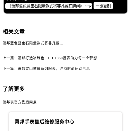
黑龙江省齐齐哈尔市龙沙区龙华路萧邦售后服务中心（需提前预约）
一键复制
黑龙江省双鸭山市尖山区新兴大街萧邦售后服务中心（需提前预约）
黑龙江省绥化市北林区新华街与康庄路交叉口萧邦售后服务中心（需提前预约）
黑龙江省伊春市伊美区通河路萧邦售后服务中心（需提前预约）
相关文章
吉林省白城市洮北区明仁南街萧邦售后服务中心（需提前预约）
吉林省白山市浑江区浑江大街萧邦售后服务中心（需提前预约）
萧邦蓝色蓝宝石限量款式将非凡戴在腕间
吉林省吉林市船营区河南街萧邦售后服务中心（需提前预约）
上一篇：
萧邦打造冰绿色L.U.C1860腕表助力每一个梦想
吉林省辽源市龙山区人民大街萧邦售后服务中心（需提前预约）
吉林省梅河口市新华街道梅河大街萧邦售后服务中心（需提前预约）
下一篇：
萧邦雪山傲翼系列腕表，洋溢时尚运动气息
吉林省四平市铁东区紫气大路与南九经街交汇处萧邦售后服务中心（需提前预约）
吉林省松原市宁江区五环大街萧邦售后服务中心（需提前预约）
了解更多
吉林省通化市东昌区环通乡江南大街萧邦售后服务中心（需提前预约）
吉林省延边市延吉市解放路萧邦售后服务中心（需提前预约）
萧邦表官方售后网点
辽宁省鞍山市铁东区站前街萧邦售后服务中心（需提前预约）
辽宁省本溪市平山区胜利路萧邦售后服务中心（需提前预约）
萧邦手表售后维修服务中心
辽宁省朝阳市双塔区新华路萧邦售后服务中心（需提前预约）