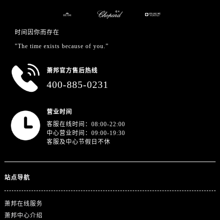
江苏省徐州市鼓楼区淮海东路29号苏宁广场IFC国际金融中心35层3508室萧邦售后服务中心（需提前预约）
江苏省盐城市盐都区世纪大道5号盐城金融城写字楼1号楼16层1604室萧邦售后服务中心（需提前预约）
江苏省扬州市邗江区国展路29号星耀天地写字楼1号楼18层1803室萧邦售后服务中心（需提前预约）
时间因你而存在
江苏省镇江市京口区中山东路萧邦售后服务中心（需提前预约）
"The time exists because of you.”
江西省抚州市临川区赣东大道萧邦售后服务中心（需提前预约）
萧邦官方售后热线
江西省赣州市章贡区文清路萧邦售后服务中心（需提前预约）
400-885-0231
江西省吉安市吉州区井冈山大道萧邦售后服务中心（需提前预约）
江西省景德镇市珠山区珠山中路萧邦售后服务中心（需提前预约）
营业时间
江西省九江市浔阳区浔阳路萧邦售后服务中心（需提前预约）
客服在线时间：08:00-22:00
江西省南昌市红谷滩新区红谷中大道998号绿地双子塔（中央广场）A1座办公楼14层1407室萧邦售后服务中心（需提前预约）
中心营业时间：09:00-19:30
江西省萍乡市安源区萍安北大道与康庄路交叉口萧邦售后服务中心（需提前预约）
客服及中心节假日不休
江西省上饶市信州区滨江西路萧邦售后服务中心（需提前预约）
江西省新余市渝水区北湖西路萧邦售后服务中心（需提前预约）
站点导航
江西省宜春市袁州区中山中路萧邦售后服务中心（需提前预约）
江西省鹰潭市月湖区胜利东路萧邦售后服务中心（需提前预约）
萧邦在线服务
山东省德州市德城区东风中路萧邦售后服务中心（需提前预约）
萧邦中心介绍