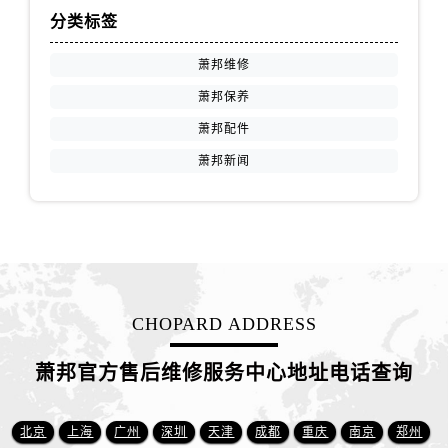
山西省阳泉市郊区平阳东街与新城大道交叉口萧邦售后服务中心（需提前预约）
分类标签
山西省运城市盐湖区河东街萧邦售后服务中心（需提前预约）
山西省长治市潞州区英雄中路萧邦售后服务中心（需提前预约）
萧邦维修
山西省太原市迎泽区迎泽街道解放路15号亨得利名表维修授权店3楼萧邦售后服务中心（需提前预约）
萧邦保养
天津市和平区赤峰道136号天津国际金融中心26层2603室萧邦售后服务中心（需提前预约）
萧邦配件
安徽省安庆市迎江区人民路萧邦售后服务中心（需提前预约）
萧邦新闻
安徽省蚌埠市蚌山区淮河路萧邦售后服务中心（需提前预约）
安徽省亳州市谯城区魏武大道萧邦售后服务中心（需提前预约）
安徽省池州市贵池区长江路萧邦售后服务中心（需提前预约）
安徽省滁州市琅琊区南谯北路萧邦售后服务中心（需提前预约）
安徽省阜阳市颍州区颍州北路萧邦售后服务中心（需提前预约）
安徽省淮北市相山区淮海路萧邦售后服务中心（需提前预约）
CHOPARD ADDRESS
安徽省淮南市田家庵区国庆中路萧邦售后服务中心（需提前预约）
萧邦官方售后维修服务中心地址电话查询
安徽省黄山市屯溪区黄山西路萧邦售后服务中心（需提前预约）
安徽省六安市金安区解放中路萧邦售后服务中心（需提前预约）
安徽省马鞍山市雨山区湖南西路萧邦售后服务中心（需提前预约）
北京
上海
广州
深圳
天津
成都
重庆
南京
郑州