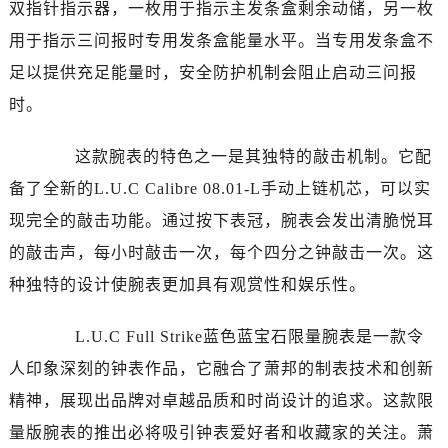
温州市鹿城区锦绣路1067号置信广场10层1015室（需提前预约）
双指针指示器，一枚用于指示主发条盒剩余动储，另一枚
哈尔滨市道里区友谊西路600号富力中心T2座写字楼29层03室（需提前预约）
用于指示三问报时专用发条盒能量水平。当专用发条盒不
大连市中山区人民路15号国际金融大厦7层G室（需提前预约）
足以提供充足能量时，安全防护机制会阻止启动三问报
佛山市禅城区季华五路57号万科金融中心C座12层1205室（需提前预约）
时。
东莞市东城街道鸿福东路1号民盈国贸中心T1写字楼9层907室（需提前预约）
无锡市梁溪区人民中路139号恒隆广场写字楼1座11层1104室（需提前预约）
这款腕表的特色之一是其独特的敲击机制。它配
南通市崇川区工农路57号圆融广场写字楼16层1603室（需提前预约）
备了全新的L.U.C Calibre 08.01-L手动上链机芯，可以实
苏州市苏州工业园区星港街199号苏州中心办公楼C座22层08室（需提前预约）
现完全的敲击功能。通过按下表冠，腕表会发出清脆悦耳
武汉市江汉区解放大道686号世界贸易大厦38层09室（需提前预约）
的敲击声，每小时敲击一次，每个四分之钟敲击一次。这
南宁市青秀区金湖路59号地王大厦12楼1224室（需提前预约）
种独特的设计使腕表更加具有观赏性和娱乐性。
合肥市蜀山区潜山路111号万象城华润大厦B座12楼03室（需提前预约）
泉州市丰泽区宝洲路729号浦西万达中心写字楼A座7楼709室（需提前预约）
L.U.C Full Strike蓝色蓝宝石限量腕表是一款令
青岛市南区山东路6号华润大厦B座22层04室（需提前预约）
人印象深刻的钟表作品，它融合了萧邦的制表技术和创新
烟台市芝罘区胜利路139号万达金融中心A座907室（需提前预约）
长春市朝阳区西安大路727号中银大厦A座(旺进大厦)18层09室（需提前预约）
精神，展现出品牌对卓越品质和时尚设计的追求。这款限
贵阳市南明区都司高架桥路33号亨特国际金融中心14楼14D（需提前预约）
量版腕表的推出必将吸引钟表爱好者和收藏家的关注。萧