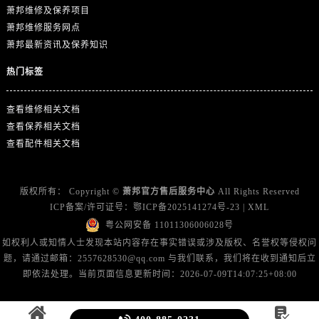
山东省东营市东营区济南路萧邦售后服务中心（需提前预约）
萧邦维修及保养项目
山东省济南市历下区经十路11111号华润中心写字楼（万象城）15层1508室萧邦售后服务中心（需提前预约）
萧邦维修服务网点
山东省济宁市任城区太白楼路萧邦售后服务中心（需提前预约）
萧邦最新资讯及保养知识
山东省莱芜市文化南路8号银座商城名表维修一楼名表维修萧邦售后服务中心（需提前预约）
热门标签
山东省临沂市兰山区解放路萧邦售后服务中心（需提前预约）
山东省日照市东港区烟台路萧邦售后服务中心（需提前预约）
查看维修相关文档
山东省泰安市泰山区财源街道泰山大街萧邦售后服务中心（需提前预约）
查看保养相关文档
查看配件相关文档
山东省威海市环翠区新威海路89号振华商厦一楼名表维修萧邦售后服务中心（需提前预约）
山东省潍坊市奎文区东风东街萧邦售后服务中心（需提前预约）
山东省枣庄市滕州市北辛路与善国路交叉口萧邦售后服务中心（需提前预约）
版权所有：
Copyright ©
萧邦官方售后服务中心
All Rights Reserved
山东省淄博市张店区金晶大道萧邦售后服务中心（需提前预约）
ICP备案/许可证号：
鄂ICP备2025141274号-23
|
XML
上海市黄浦区南京东路299号宏伊国际广场写字楼8层806室萧邦售后服务中心（需提前预约）
粤公网安备 11011306006028号
如权利人或知情人士发现本站内容存在事实错误或涉及版权、名誉权等侵权问
上海市徐汇区虹桥路3号港汇中心2座37层3705室萧邦售后服务中心（需提前预约）
题，请通过邮箱：2557628530@qq.com 与我们联系，我们将在收到通知后立
浙江省杭州市上城区钱江路1366号华润大厦A座5层503-5室萧邦售后服务中心（需提前预约）
即依法处理。当前页面信息更新时间：2026-07-09T14:07:25+08:00
浙江省湖州市吴兴区劳动路萧邦售后服务中心（需提前预约）
浙江省嘉兴市南湖区广益路705号嘉兴世界贸易中心A座13层1304室萧邦售后服务中心（需提前预约）
