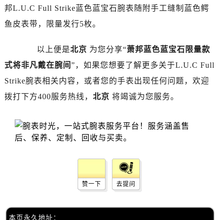
昆明市盘龙区北京路928号同德昆明广场写字楼10层06室（需提前预约）
邦L.U.C Full Strike蓝色蓝宝石腕表随附手工缝制蓝色鳄
石家庄市长安区中山东路39号勒泰中心写字楼B座13层07室（需提前预约）
鱼皮表带，限量发行5枚。
西安市碑林区南关正街88号华侨城长安国际中心E座6楼10室（需提前预约）
海口市龙华区金贸东路5号海口华润大厦B座17层1707室（需提前预约）
以上便是
北京
为您分享“
萧邦蓝色蓝宝石限量款
唐山市路南区新华东道100号万达广场写字楼A座10层1002室（需提前预约）
式将非凡戴在腕间
”，如果您想要了解更多关于L.U.C Full
台州市椒江区东海大道1800号腾达中心东1幢20楼2002室（需提前预约）
Strike腕表相关内容，或者您的手表出现任何问题，欢迎
内蒙古自治区呼和浩特市玉泉区大学西街70号华润万象城写字楼（鄂尔多斯大厦）23层2326室（需提前预约）
拨打下方400服务热线，
北京
将竭诚为您服务。
甘肃省兰州市七里河区西津西路16号兰州中心写字楼21层2102室（需提前预约）
重庆市解放碑渝中区民权路28号英利国际金融中心写字楼20层01室（需提前预约）
黑龙江省大庆市萨尔图区会战大街萧邦售后服务中心（需提前预约）
黑龙江省鹤岗市向阳区红军路萧邦售后服务中心（需提前预约）
黑龙江省黑河市爱辉区中央街萧邦售后服务中心（需提前预约）
黑龙江省鸡西市鸡冠区红军路萧邦售后服务中心（需提前预约）
黑龙江省佳木斯市向阳区长安路萧邦售后服务中心（需提前预约）
赞一下
去提问
黑龙江省牡丹江市东安区太平路萧邦售后服务中心（需提前预约）
黑龙江省七台河市桃山区大同街萧邦售后服务中心（需提前预约）
本页永久地址：