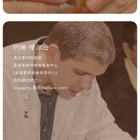
河北省保定市竞秀区朝阳北大街北国先天下萧邦售后服务中心（需提前预约）
内蒙古自治区阿拉善盟市左旗土尔扈特大街萧邦售后服务中心（需提前预约）
内蒙古自治区巴彦淖尔市临河区新华街萧邦售后服务中心（需提前预约）
内蒙古自治区包头市青山区幸福路甲3号王府井百货名表维修萧邦售后服务中心（需提前预约）
内蒙古自治区赤峰市红山区哈达街萧邦售后服务中心（需提前预约）
约翰·维尔逊
内蒙古自治区鄂尔多斯市东胜区伊金霍洛街萧邦售后服务中心（需提前预约）
内蒙古自治区呼伦贝尔市海拉尔区中央街萧邦售后服务中心（需提前预约）
资深萧邦制表师
内蒙古自治区通辽市科尔沁区明仁大街萧邦售后服务中心（需提前预约）
是香港萧邦维修服务中心
内蒙古自治区乌海市海勃湾区人民南路萧邦售后服务中心（需提前预约）
(香港萧邦维修保养中心)
的高级技师之一
内蒙古自治区乌兰察布市集宁区恩和大街萧邦售后服务中心（需提前预约）
xianggang 萧邦Maintain center
内蒙古自治区锡林郭勒盟市锡林浩特市光明街与额尔敦路交叉口萧邦售后服务中心（需提前预约）
内蒙古自治区兴安盟市乌兰浩特市兴安大街萧邦售后服务中心（需提前预约）
山西省大同市平城区迎宾街萧邦售后服务中心（需提前预约）
山西省晋城市城区黄华街萧邦售后服务中心（需提前预约）
山西省晋中市榆次区顺城街萧邦售后服务中心（需提前预约）
山西省临汾市尧都区解放路萧邦售后服务中心（需提前预约）