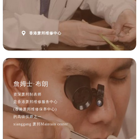
山西省吕梁市离石区永宁中路与建设街交叉口萧邦售后服务中心（需提前预约）
山西省朔州市朔城区怡西路与鄯阳西街交汇处萧邦售后服务中心（需提前预约）
山西省忻州市忻府区和平东街与七一南路交叉口萧邦售后服务中心（需提前预约）
山西省阳泉市郊区平阳东街与新城大道交叉口萧邦售后服务中心（需提前预约）

香港萧邦维修中心
山西省运城市盐湖区河东街萧邦售后服务中心（需提前预约）
山西省长治市潞州区英雄中路萧邦售后服务中心（需提前预约）
山西省太原市迎泽区迎泽街道解放路15号亨得利名表维修授权店3楼萧邦售后服务中心（需提前预约）
天津市和平区赤峰道136号天津国际金融中心26层2603室萧邦售后服务中心（需提前预约）
安徽省安庆市迎江区人民路萧邦售后服务中心（需提前预约）
安徽省蚌埠市蚌山区淮河路萧邦售后服务中心（需提前预约）
詹姆士·布朗
安徽省亳州市谯城区魏武大道萧邦售后服务中心（需提前预约）
资深萧邦制表师
安徽省池州市贵池区长江路萧邦售后服务中心（需提前预约）
是香港萧邦维修服务中心
安徽省滁州市琅琊区南谯北路萧邦售后服务中心（需提前预约）
(香港萧邦维修保养中心)
安徽省阜阳市颍州区颍州北路萧邦售后服务中心（需提前预约）
的高级技师之一
安徽省淮北市相山区淮海路萧邦售后服务中心（需提前预约）
xianggang 萧邦Maintain center
安徽省淮南市田家庵区国庆中路萧邦售后服务中心（需提前预约）