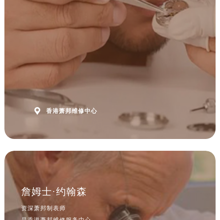
安徽省黄山市屯溪区黄山西路萧邦售后服务中心（需提前预约）
安徽省六安市金安区解放中路萧邦售后服务中心（需提前预约）
安徽省马鞍山市雨山区湖南西路萧邦售后服务中心（需提前预约）
安徽省宿州市埇桥区人民中路萧邦售后服务中心（需提前预约）
安徽省铜陵市铜官区石城大道萧邦售后服务中心（需提前预约）
安徽省芜湖市镜湖区中山路步行街萧邦售后服务中心（需提前预约）
安徽省宣城市宣州区叠嶂西路萧邦售后服务中心（需提前预约）
福建省龙岩市新罗区九一南路萧邦售后服务中心（需提前预约）

香港萧邦维修中心
福建省南平市建阳区人民西路萧邦售后服务中心（需提前预约）
福建省宁德市蕉城区天湖东路萧邦售后服务中心（需提前预约）
福建省莆田市城厢区霞林街道荔华东大道萧邦售后服务中心（需提前预约）
福建省三明市三元区东乾二路萧邦售后服务中心（需提前预约）
福建省漳州市龙文区步港路萧邦售后服务中心（需提前预约）
江苏省常州市新北区龙锦路1590号现代传媒中心5号楼10层1008室萧邦售后服务中心（需提前预约）
詹姆士·约翰森
江苏省淮安市清江浦区淮海北路萧邦售后服务中心（需提前预约）
资深萧邦制表师
江苏省连云港市海州区通灌北路萧邦售后服务中心（需提前预约）
是香港萧邦维修服务中心