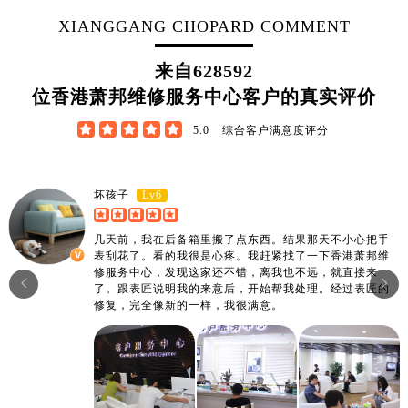
江西省宜春市袁州区中山中路萧邦售后服务中心（需提前预约）
XIANGGANG CHOPARD COMMENT
江西省鹰潭市月湖区胜利东路萧邦售后服务中心（需提前预约）
山东省德州市德城区东风中路萧邦售后服务中心（需提前预约）
来自
628592
山东省东营市东营区济南路萧邦售后服务中心（需提前预约）
位香港萧邦维修服务中心客户的真实评价
山东省济南市历下区经十路11111号华润中心写字楼（万象城）15层1508室萧邦售后服务中心（需提前预约）





5.0
综合客户满意度评分
山东省济宁市任城区太白楼路萧邦售后服务中心（需提前预约）
山东省莱芜市文化南路8号银座商城名表维修一楼名表维修萧邦售后服务中心（需提前预约）
山东省临沂市兰山区解放路萧邦售后服务中心（需提前预约）
Lv6
坏孩子
山东省日照市东港区烟台路萧邦售后服务中心（需提前预约）
山东省泰安市泰山区财源街道泰山大街萧邦售后服务中心（需提前预约）
几天前，我在后备箱里搬了点东西。结果那天不小心把手
表刮花了。看的我很是心疼。我赶紧找了一下香港萧邦维
山东省威海市环翠区新威海路89号振华商厦一楼名表维修萧邦售后服务中心（需提前预约）
修服务中心，发现这家还不错，离我也不远，就直接来


山东省潍坊市奎文区东风东街萧邦售后服务中心（需提前预约）
了。跟表匠说明我的来意后，开始帮我处理。经过表匠的
修复，完全像新的一样，我很满意。
山东省枣庄市滕州市北辛路与善国路交叉口萧邦售后服务中心（需提前预约）
山东省淄博市张店区金晶大道萧邦售后服务中心（需提前预约）
上海市黄浦区南京东路299号宏伊国际广场写字楼8层806室萧邦售后服务中心（需提前预约）
上海市徐汇区虹桥路3号港汇中心2座37层3705室萧邦售后服务中心（需提前预约）