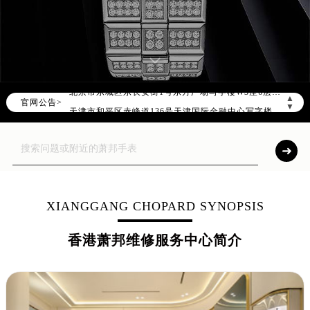
2026年8月萧邦全国官方售后客户服务热线：400-885-0231
萧邦官方全国统一服务热线400-885-0231，服务覆盖中国大陆、香港、澳门、台湾全部区域（非大陆需加拨“+86”）
2026年8月萧邦售后服务中心最新网点地址：
北京市朝阳区建国门外大街甲6号华熙国际中心写字楼D座11层1102室（北京总部）（需提前预约）
北京市东城区东长安街1号东方广场写字楼W3座6层602室（需提前预约）
▲
官网公告>
天津市和平区赤峰道136号天津国际金融中心写字楼26层2603室（需提前预约）
▼
上海市徐汇区虹桥路3号港汇中心写字楼2座37层3705室（需提前预约）
上海市黄浦区南京东路299号宏伊国际广场写字楼8层806室（需提前预约）
南京市秦淮区中山南路1号（新街口）南京中心写字楼22层C1-1室（需提前预约）
常州市新北区龙锦路1590号现代传媒中心写字楼5号楼10层1008室（需提前预约）
徐州市鼓楼区淮海东路29号苏宁广场IFC国际金融中心写字楼35层3508室（需提前预约）
XIANGGANG CHOPARD SYNOPSIS
扬州市邗江区国展路29号星耀天地写字楼1号楼18层1803室（需提前预约）
香港萧邦维修服务中心简介
盐城市盐都区世纪大道5号盐城金融城写字楼1号楼16层1604室（需提前预约）
泰州市海陵区永定东路399号置地商务中心东塔写字楼（华润万象城）17层1706室（需提前预约）
宁波市江北区大闸南路500号来福士广场办公楼20层2009室（需提前预约）
杭州市上城区钱江路1366号华润大厦写字楼A座5层503-5室（需提前预约）