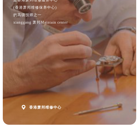
江苏省南京市秦淮区中山南路1号南京中心22层22-C1-C3室萧邦售后服务中心（需提前预约）
(香港萧邦维修保养中心)
江苏省宿迁市宿城区西湖路萧邦售后服务中心（需提前预约）
的高级技师之一
江苏省泰州市海陵区永定东路399号置地商务中心东塔（华润万象城）17层1706室萧邦售后服务中心（需提前预约）
xianggang 萧邦Maintain center
江苏省徐州市鼓楼区淮海东路29号苏宁广场IFC国际金融中心35层3508室萧邦售后服务中心（需提前预约）
江苏省盐城市盐都区世纪大道5号盐城金融城写字楼1号楼16层1604室萧邦售后服务中心（需提前预约）
江苏省扬州市邗江区国展路29号星耀天地写字楼1号楼18层1803室萧邦售后服务中心（需提前预约）
江苏省镇江市京口区中山东路萧邦售后服务中心（需提前预约）
江西省抚州市临川区赣东大道萧邦售后服务中心（需提前预约）
江西省赣州市章贡区文清路萧邦售后服务中心（需提前预约）
江西省吉安市吉州区井冈山大道萧邦售后服务中心（需提前预约）
江西省景德镇市珠山区珠山中路萧邦售后服务中心（需提前预约）
江西省九江市浔阳区浔阳路萧邦售后服务中心（需提前预约）

江西省南昌市红谷滩新区红谷中大道998号绿地双子塔（中央广场）A1座办公楼14层1407室萧邦售后服务中心（需提前预约）
香港萧邦维修中心
江西省萍乡市安源区萍安北大道与康庄路交叉口萧邦售后服务中心（需提前预约）
江西省上饶市信州区滨江西路萧邦售后服务中心（需提前预约）
江西省新余市渝水区北湖西路萧邦售后服务中心（需提前预约）