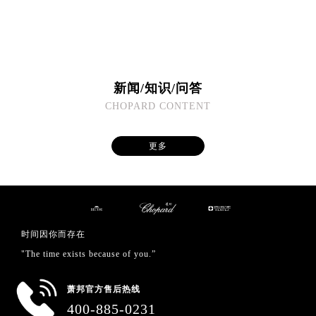
福建省福州市鼓楼区五四路128-1号恒力城写字楼15层03室萧邦售后服务中心（需提前预约）
福建省厦门市思明区湖滨东路95号万象城华润大厦B座11层1104室萧邦售后服务中心（需提前预约）
广东省潮州市潮安区新风路与潮汕路交汇处萧邦售后服务中心（需提前预约）
广东省广州市天河区天河路230号万菱汇国际中心A塔7层704室萧邦售后服务中心（需提前预约）
广东省广州市越秀区环市东路371-375号世界贸易中心大厦南塔15层1507室萧邦售后服务中心（需提前预约）
新闻/知识/问答
广东省河源市源城区越王大道萧邦售后服务中心（需提前预约）
CHOPARD CONTENT
广东省惠州市惠城区江北文昌一路7号华贸大厦1座30层3005室萧邦售后服务中心（需提前预约）
广东省江门市蓬江区广场西路萧邦售后服务中心（需提前预约）
更多
广东省揭阳市榕城进贤门步行街萧邦售后服务中心（需提前预约）
广东省茂名市电白区水东街道迎宾大道萧邦售后服务中心（需提前预约）
广东省梅州市梅江区金燕大道萧邦售后服务中心（需提前预约）
广东省清远市清城区湖西路萧邦售后服务中心（需提前预约）
时间因你而存在
广东省汕头市龙湖区长平路萧邦售后服务中心（需提前预约）
"The time exists because of you.”
广东省汕尾市城区香洲街道园林社区翠园街萧邦售后服务中心（需提前预约）
广东省韶关市武江区芙蓉新区与老城中心交汇处萧邦售后服务中心（需提前预约）
萧邦官方售后热线
广东省深圳市罗湖区深南东路5001号华润大厦17层1701室萧邦售后服务中心（需提前预约）
400-885-0231