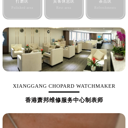
打磨区
宾客休息区
茶点区
黑龙江省佳木斯市向阳区长安路萧邦售后服务中心（需提前预约）
Polished area
Rest area
Refreshments
黑龙江省牡丹江市东安区太平路萧邦售后服务中心（需提前预约）
黑龙江省七台河市桃山区大同街萧邦售后服务中心（需提前预约）
黑龙江省齐齐哈尔市龙沙区龙华路萧邦售后服务中心（需提前预约）
黑龙江省双鸭山市尖山区新兴大街萧邦售后服务中心（需提前预约）
黑龙江省绥化市北林区新华街与康庄路交叉口萧邦售后服务中心（需提前预约）
黑龙江省伊春市伊美区通河路萧邦售后服务中心（需提前预约）
吉林省白城市洮北区明仁南街萧邦售后服务中心（需提前预约）
吉林省白山市浑江区浑江大街萧邦售后服务中心（需提前预约）
吉林省吉林市船营区河南街萧邦售后服务中心（需提前预约）
吉林省辽源市龙山区人民大街萧邦售后服务中心（需提前预约）
XIANGGANG CHOPARD WATCHMAKER
吉林省梅河口市新华街道梅河大街萧邦售后服务中心（需提前预约）
吉林省四平市铁东区紫气大路与南九经街交汇处萧邦售后服务中心（需提前预约）
香港萧邦维修服务中心制表师
吉林省松原市宁江区五环大街萧邦售后服务中心（需提前预约）
吉林省通化市东昌区环通乡江南大街萧邦售后服务中心（需提前预约）
吉林省延边市延吉市解放路萧邦售后服务中心（需提前预约）