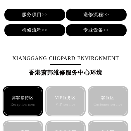
烟台市芝罘区胜利路139号万达金融中心A座907室（需提前预约）
长春市朝阳区西安大路727号中银大厦A座(旺进大厦)18层09室（需提前预约）
服务项目>>
送修流程>>
贵阳市南明区都司高架桥路33号亨特国际金融中心14楼14D（需提前预约）
昆明市盘龙区北京路928号同德昆明广场写字楼10层06室（需提前预约）
检修流程>>
专业设备>>
石家庄市长安区中山东路39号勒泰中心写字楼B座13层07室（需提前预约）
西安市碑林区南关正街88号华侨城长安国际中心E座6楼10室（需提前预约）
海口市龙华区金贸东路5号海口华润大厦B座17层1707室（需提前预约）
XIANGGANG CHOPARD ENVIRONMENT
唐山市路南区新华东道100号万达广场写字楼A座10层1002室（需提前预约）
台州市椒江区东海大道1800号腾达中心东1幢20楼2002室（需提前预约）
香港萧邦维修服务中心环境
内蒙古自治区呼和浩特市玉泉区大学西街70号华润万象城写字楼（鄂尔多斯大厦）23层2326室（需提前预约）
甘肃省兰州市七里河区西津西路16号兰州中心写字楼21层2102室（需提前预约）
重庆市解放碑渝中区民权路28号英利国际金融中心写字楼20层01室（需提前预约）
宾客接待区
VIP服务区
客服区
黑龙江省大庆市萨尔图区会战大街萧邦售后服务中心（需提前预约）
Reception area
VIP service
Customer service
黑龙江省鹤岗市向阳区红军路萧邦售后服务中心（需提前预约）
黑龙江省黑河市爱辉区中央街萧邦售后服务中心（需提前预约）
黑龙江省鸡西市鸡冠区红军路萧邦售后服务中心（需提前预约）