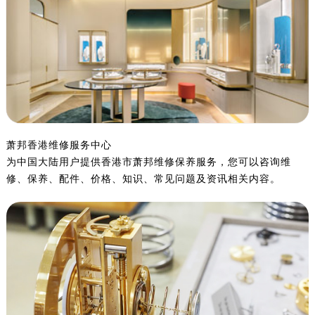
金华市金东区东市南街777号金华万达广场写字楼4号楼22层2209室（需提前预约）
绍兴市越城区胜利东路379号世茂天际中心写字楼8层805室（需提前预约）
嘉兴市南湖区广益路705号嘉兴世界贸易中心写字楼A座13层1304室（需提前预约）
南昌市红谷滩新区红谷中大道998号绿地双子塔（中央广场）A1座办公楼14层07室（需提前预约）
济南市历下区经十路11111号华润中心写字楼（万象城）15层1508室（需提前预约）
广州市天河区天河路230号万菱汇国际中心写字楼A塔7层704室（需提前预约）
广州市越秀区环市东路371-375号世界贸易中心大厦南塔写字楼15层07室（需提前预约）
深圳市罗湖区深南东路5001号华润大厦写字楼17层1701室（需提前预约）
萧邦香港维修服务中心
为中国大陆用户提供香港市萧邦维修保养服务，您可以咨询维
惠州市惠城区江北文昌一路7号华贸大厦写字楼1座30层05室（需提前预约）
修、保养、配件、价格、知识、常见问题及资讯相关内容。
厦门市思明区湖滨东路95号华润大厦写字楼B座11层1104室（需提前预约）
福州市鼓楼区五四路128-1号恒力城写字楼15层03室（需提前预约）
成都市锦江区人民东路6号SAC东原中心写字楼24层2406B室（需提前预约）
重庆市江北区观音桥步行街2号融恒时代广场写字楼9层902室（需提前预约）
长沙市芙蓉区定王台街道建湘路393号世茂环球金融中心写字楼（芙蓉广场）10层13室（需提前预约）
郑州市二七区铭功路10号华润大厦写字楼29层2905室（需提前预约）
太原市迎泽区解放路15号亨得利名表服务中心（品牌授权店）3层整层（需提前预约）