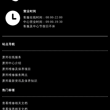
广东省阳江市江城区东风一路萧邦售后服务中心（需提前预约）
广东省云浮市云城区金山路萧邦售后服务中心（需提前预约）
营业时间
广东省湛江市赤坎区观海北路萧邦售后服务中心（需提前预约）
客服在线时间：08:00-22:00
中心营业时间：09:00-19:30
广东省肇庆市端州区信安大道与砚都大道交汇处萧邦售后服务中心（需提前预约）
客服及中心节假日不休
广西壮族自治区百色市右江区中山二路萧邦售后服务中心（需提前预约）
广西壮族自治区北海市海城区北京路萧邦售后服务中心（需提前预约）
广西壮族自治区崇左市江州区石景林街道友谊大道与丽川路交汇处萧邦售后服务中心（需提前预约）
站点导航
广西壮族自治区防城港市港口区金花茶大道萧邦售后服务中心（需提前预约）
广西壮族自治区贵港市港北区港城街道布山大道与仙衣路交叉口萧邦售后服务中心（需提前预约）
萧邦在线服务
萧邦中心介绍
广西壮族自治区桂林市秀峰区红岭路萧邦售后服务中心（需提前预约）
萧邦维修及保养项目
广西壮族自治区河池市金城江区金城江街道朝阳路萧邦售后服务中心（需提前预约）
萧邦维修服务网点
广西壮族自治区贺州市八步区城东街道灵峰南路萧邦售后服务中心（需提前预约）
萧邦最新资讯及保养知识
广西壮族自治区来宾市兴宾区桂中大道萧邦售后服务中心（需提前预约）
热门标签
广西壮族自治区柳州市城中区中山中路萧邦售后服务中心（需提前预约）
广西壮族自治区钦州市钦南区金海湾东大街萧邦售后服务中心（需提前预约）
查看维修相关文档
广西壮族自治区梧州市万秀区龙湖镇高旺路萧邦售后服务中心（需提前预约）
查看保养相关文档