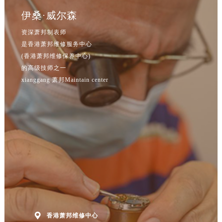
辽宁省鞍山市铁东区站前街萧邦售后服务中心（需提前预约）
伊桑·威尔森
辽宁省本溪市平山区胜利路萧邦售后服务中心（需提前预约）
辽宁省朝阳市双塔区新华路萧邦售后服务中心（需提前预约）
资深萧邦制表师
是香港萧邦维修服务中心
辽宁省丹东市振兴区七经街萧邦售后服务中心（需提前预约）
(香港萧邦维修保养中心)
辽宁省抚顺市新抚区东一路萧邦售后服务中心（需提前预约）
的高级技师之一
辽宁省阜新市海州区解放大街萧邦售后服务中心（需提前预约）
xianggang 萧邦Maintain center
辽宁省葫芦岛市连山区中央路萧邦售后服务中心（需提前预约）
辽宁省锦州市古塔区中央大街萧邦售后服务中心（需提前预约）
辽宁省辽阳市白塔区新运大街萧邦售后服务中心（需提前预约）
辽宁省盘锦市兴隆台区石油大街萧邦售后服务中心（需提前预约）
辽宁省铁岭市银州区南马路萧邦售后服务中心（需提前预约）
辽宁省营口市站前区市府路与渤海大街交叉口萧邦售后服务中心（需提前预约）
辽宁省沈阳市沈河区中街路137号亨得利名表维修授权店1楼萧邦售后服务中心（需提前预约）
辽宁省沈阳市沈河区中街路83号亨得利名表维修授权店1楼萧邦售后服务中心（需提前预约）
北京市朝阳区建国门外大街甲6号华熙国际中心D座11层1102室萧邦售后服务中心（北京总部）（需提前预约）
北京市东城区东长安街1号王府井东方广场W3座6层602室萧邦售后服务中心（需提前预约）

香港萧邦维修中心