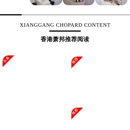
浙江省杭州市上城区钱江路1366号华润大厦A座5层503-5室萧邦售后服务中心（需提前预约）
浙江省湖州市吴兴区劳动路萧邦售后服务中心（需提前预约）
浙江省嘉兴市南湖区广益路705号嘉兴世界贸易中心A座13层1304室萧邦售后服务中心（需提前预约）
XIANGGANG CHOPARD CONTENT
浙江省金华市金东区东市南街777号金华万达广场4号楼22楼2209室萧邦售后服务中心（需提前预约）
浙江省丽水市莲都区解放街萧邦售后服务中心（需提前预约）
香港萧邦推荐阅读
浙江省宁波市江北区大闸南路500号来福士广场办公楼20层2009室萧邦售后服务中心（需提前预约）
浙江省衢州市柯城区上街萧邦售后服务中心（需提前预约）
头条
推荐
浙江省绍兴市越城区胜利东路379号世茂天际中心写字楼8层805室萧邦售后服务中心（需提前预约）
浙江省舟山市定海区解放东路萧邦售后服务中心（需提前预约）
澳门特别行政区大堂区议事亭前地（新马路）萧邦售后服务中心（需提前预约）
澳门特别行政区风顺堂区南湾大马路萧邦售后服务中心（需提前预约）
澳门特别行政区花地玛堂区关闸广场萧邦售后服务中心（需提前预约）
澳门特别行政区花王堂区大三巴商圈萧邦售后服务中心（需提前预约）
澳门特别行政区嘉模堂区官也街萧邦售后服务中心（需提前预约）
推荐
澳门省路氹城市金光大道萧邦售后服务中心（需提前预约）
澳门特别行政区望德堂区塔石广场萧邦售后服务中心（需提前预约）