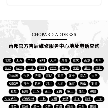
山西省阳泉市郊区平阳东街与新城大道交叉口萧邦售后服务中心（需提前预约）
山西省运城市盐湖区河东街萧邦售后服务中心（需提前预约）
山西省长治市潞州区英雄中路萧邦售后服务中心（需提前预约）
山西省太原市迎泽区迎泽街道解放路15号亨得利名表维修授权店3楼萧邦售后服务中心（需提前预约）
天津市和平区赤峰道136号天津国际金融中心26层2603室萧邦售后服务中心（需提前预约）
CHOPARD ADDRESS
安徽省安庆市迎江区人民路萧邦售后服务中心（需提前预约）
安徽省蚌埠市蚌山区淮河路萧邦售后服务中心（需提前预约）
萧邦官方售后维修服务中心地址电话查询
安徽省亳州市谯城区魏武大道萧邦售后服务中心（需提前预约）
安徽省池州市贵池区长江路萧邦售后服务中心（需提前预约）
北京
上海
广州
深圳
天津
成都
重庆
南京
郑州
安徽省滁州市琅琊区南谯北路萧邦售后服务中心（需提前预约）
长沙
杭州
宁波
厦门
武汉
西安
大连
福州
贵阳
安徽省阜阳市颍州区颍州北路萧邦售后服务中心（需提前预约）
哈尔滨
合肥
济南
昆明
南昌
南宁
青岛
沈阳
安徽省淮北市相山区淮海路萧邦售后服务中心（需提前预约）
安徽省淮南市田家庵区国庆中路萧邦售后服务中心（需提前预约）
石家庄
苏州
长春
河北
太原
保定
唐山
邯郸
安徽省黄山市屯溪区黄山西路萧邦售后服务中心（需提前预约）
廊坊
昆山
广西
佛山
东莞
中山
德阳
绵阳
安徽省六安市金安区解放中路萧邦售后服务中心（需提前预约）
齐齐哈尔
呼和浩特
吉林
无锡
芜湖
珠海
汕头
三亚
安徽省马鞍山市雨山区湖南西路萧邦售后服务中心（需提前预约）
海口
赣州
漳州
拉萨
青海
新疆
兰州
银川