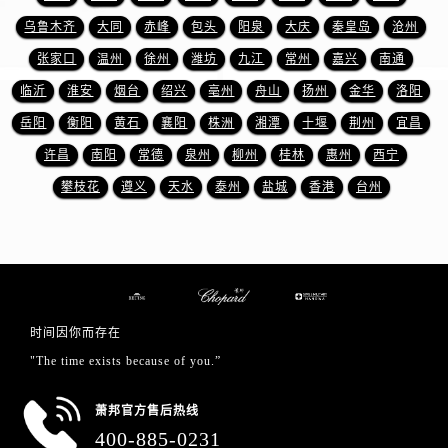
安徽省宿州市埇桥区人民中路萧邦售后服务中心（需提前预约）
乌鲁木齐
大同
赤峰
包头
阳泉
大庆
秦皇岛
沧州
安徽省铜陵市铜官区石城大道萧邦售后服务中心（需提前预约）
张家口
温州
徐州
潍坊
九江
常州
嘉兴
南通
安徽省芜湖市镜湖区中山路步行街萧邦售后服务中心（需提前预约）
临沂
淮安
烟台
绍兴
亳州
舟山
扬州
金华
洛阳
安徽省宣城市宣州区叠嶂西路萧邦售后服务中心（需提前预约）
福建省龙岩市新罗区九一南路萧邦售后服务中心（需提前预约）
岳阳
衡阳
黄石
襄阳
株洲
湘潭
十堰
荆州
宜昌
福建省南平市建阳区人民西路萧邦售后服务中心（需提前预约）
许昌
南阳
常德
泉州
柳州
桂林
惠州
西宁
福建省宁德市蕉城区天湖东路萧邦售后服务中心（需提前预约）
攀枝花
遵义
天水
泰州
盐城
香港
台州
福建省莆田市城厢区霞林街道荔华东大道萧邦售后服务中心（需提前预约）
福建省三明市三元区东乾二路萧邦售后服务中心（需提前预约）
福建省漳州市龙文区步港路萧邦售后服务中心（需提前预约）
江苏省常州市新北区龙锦路1590号现代传媒中心5号楼10层1008室萧邦售后服务中心（需提前预约）
江苏省淮安市清江浦区淮海北路萧邦售后服务中心（需提前预约）
时间因你而存在
江苏省连云港市海州区通灌北路萧邦售后服务中心（需提前预约）
"The time exists because of you.”
江苏省南京市秦淮区中山南路1号南京中心22层22-C1-C3室萧邦售后服务中心（需提前预约）
江苏省宿迁市宿城区西湖路萧邦售后服务中心（需提前预约）
萧邦官方售后热线
江苏省泰州市海陵区永定东路399号置地商务中心东塔（华润万象城）17层1706室萧邦售后服务中心（需提前预约）
400-885-0231