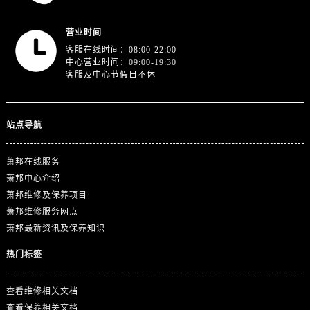
江苏省徐州市鼓楼区淮海东路29号苏宁广场IFC国际金融中心35层3508室萧邦售后服务中心（需提前预约）
江苏省盐城市盐都区世纪大道5号盐城金融城写字楼1号楼16层1604室萧邦售后服务中心（需提前预约）
营业时间
江苏省扬州市邗江区国展路29号星耀天地写字楼1号楼18层1803室萧邦售后服务中心（需提前预约）
客服在线时间：08:00-22:00
中心营业时间：09:00-19:30
江苏省镇江市京口区中山东路萧邦售后服务中心（需提前预约）
客服及中心节假日不休
江西省抚州市临川区赣东大道萧邦售后服务中心（需提前预约）
江西省赣州市章贡区文清路萧邦售后服务中心（需提前预约）
江西省吉安市吉州区井冈山大道萧邦售后服务中心（需提前预约）
站点导航
江西省景德镇市珠山区珠山中路萧邦售后服务中心（需提前预约）
江西省九江市浔阳区浔阳路萧邦售后服务中心（需提前预约）
萧邦在线服务
萧邦中心介绍
江西省南昌市红谷滩新区红谷中大道998号绿地双子塔（中央广场）A1座办公楼14层1407室萧邦售后服务中心（需提前预约）
萧邦维修及保养项目
江西省萍乡市安源区萍安北大道与康庄路交叉口萧邦售后服务中心（需提前预约）
萧邦维修服务网点
江西省上饶市信州区滨江西路萧邦售后服务中心（需提前预约）
萧邦最新资讯及保养知识
江西省新余市渝水区北湖西路萧邦售后服务中心（需提前预约）
热门标签
江西省宜春市袁州区中山中路萧邦售后服务中心（需提前预约）
江西省鹰潭市月湖区胜利东路萧邦售后服务中心（需提前预约）
查看维修相关文档
山东省德州市德城区东风中路萧邦售后服务中心（需提前预约）
查看保养相关文档