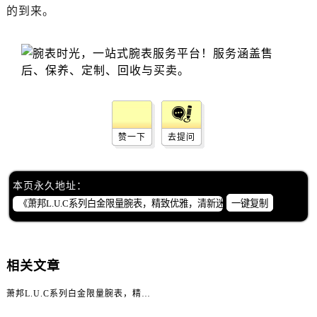
昆明市盘龙区北京路928号同德昆明广场写字楼10层06室（需提前预约）
的到来。
石家庄市长安区中山东路39号勒泰中心写字楼B座13层07室（需提前预约）
西安市碑林区南关正街88号华侨城长安国际中心E座6楼10室（需提前预约）
海口市龙华区金贸东路5号海口华润大厦B座17层1707室（需提前预约）
唐山市路南区新华东道100号万达广场写字楼A座10层1002室（需提前预约）
台州市椒江区东海大道1800号腾达中心东1幢20楼2002室（需提前预约）
内蒙古自治区呼和浩特市玉泉区大学西街70号华润万象城写字楼（鄂尔多斯大厦）23层2326室（需提前预约）
赞一下
去提问
甘肃省兰州市七里河区西津西路16号兰州中心写字楼21层2102室（需提前预约）
重庆市解放碑渝中区民权路28号英利国际金融中心写字楼20层01室（需提前预约）
黑龙江省大庆市萨尔图区会战大街萧邦售后服务中心（需提前预约）
本页永久地址：
一键复制
黑龙江省鹤岗市向阳区红军路萧邦售后服务中心（需提前预约）
黑龙江省黑河市爱辉区中央街萧邦售后服务中心（需提前预约）
黑龙江省鸡西市鸡冠区红军路萧邦售后服务中心（需提前预约）
黑龙江省佳木斯市向阳区长安路萧邦售后服务中心（需提前预约）
相关文章
黑龙江省牡丹江市东安区太平路萧邦售后服务中心（需提前预约）
萧邦L.U.C系列白金限量腕表，精致优雅，清新迷人
黑龙江省七台河市桃山区大同街萧邦售后服务中心（需提前预约）