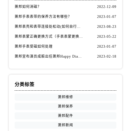
内蒙古自治区包头市青山区幸福路甲3号王府井百货名表维修萧邦售后服务中心（需提前预约）
萧邦如何消磁？
2022-12-09
内蒙古自治区赤峰市红山区哈达街萧邦售后服务中心（需提前预约）
萧邦手表表带的保养方法有哪些？
2023-01-07
内蒙古自治区鄂尔多斯市东胜区伊金霍洛街萧邦售后服务中心（需提前预约）
萧邦表壳和表带连接处松动(如何自行修复)
2023-08-23
内蒙古自治区呼伦贝尔市海拉尔区中央街萧邦售后服务中心（需提前预约）
内蒙古自治区通辽市科尔沁区明仁大街萧邦售后服务中心（需提前预约）
萧邦表蒙正确更换方式（手表表蒙更换知识）
2023-05-22
内蒙古自治区乌海市海勃湾区人民南路萧邦售后服务中心（需提前预约）
萧邦手表受磁如何处理
2023-01-07
内蒙古自治区乌兰察布市集宁区恩和大街萧邦售后服务中心（需提前预约）
萧邦宣布演员成毅出任萧邦Happy Diamonds系列品牌大使
2023-02-18
内蒙古自治区锡林郭勒盟市锡林浩特市光明街与额尔敦路交叉口萧邦售后服务中心（需提前预约）
内蒙古自治区兴安盟市乌兰浩特市兴安大街萧邦售后服务中心（需提前预约）
山西省大同市平城区迎宾街萧邦售后服务中心（需提前预约）
分类标签
山西省晋城市城区黄华街萧邦售后服务中心（需提前预约）
山西省晋中市榆次区顺城街萧邦售后服务中心（需提前预约）
萧邦维修
山西省临汾市尧都区解放路萧邦售后服务中心（需提前预约）
萧邦保养
山西省吕梁市离石区永宁中路与建设街交叉口萧邦售后服务中心（需提前预约）
萧邦配件
山西省朔州市朔城区怡西路与鄯阳西街交汇处萧邦售后服务中心（需提前预约）
山西省忻州市忻府区和平东街与七一南路交叉口萧邦售后服务中心（需提前预约）
萧邦新闻