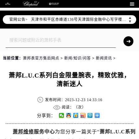
北京市东城区东长安街1号东方广场写字楼W3座6层602室（需提前预约）

北京市朝阳区建国门外大街甲6号华熙国际中心写字楼D座11层1102室（需提前预约）
▲
官网公告>
天津市和平区赤峰道136号天津国际金融中心写字楼26层2603室（需提前预约）
▼
上海市徐汇区虹桥路3号港汇中心写字楼2座37层3705室（需提前预约）
上海市黄浦区南京东路299号宏伊国际广场写字楼8层806室（需提前预约）
南京市秦淮区中山南路1号（新街口）南京中心写字楼22层C1-1室（需提前预约）
常州市新北区龙锦路1590号现代传媒中心写字楼5号楼10层1008室（需提前预约）
当前位置：
萧邦表官方售后网点
>
新闻/知识/问答
>
新闻资讯
>
徐州市鼓楼区淮海东路29号苏宁广场IFC国际金融中心写字楼35层3508室（需提前预约）
扬州市邗江区国展路29号星耀天地写字楼1号楼18层1803室（需提前预约）
萧邦L.U.C系列白金限量腕表，精致优雅，
盐城市盐都区世纪大道5号盐城金融城写字楼1号楼16层1604室（需提前预约）
清新迷人
泰州市海陵区永定东路399号置地商务中心东塔写字楼（华润万象城）17层1706室（需提前预约）
宁波市江北区大闸南路500号来福士广场办公楼20层2009室（需提前预约）
发布时间：2023-12-23 14:33:16
杭州市上城区钱江路1366号华润大厦写字楼A座5层503-5室（需提前预约）
阅读：（
次）
金华市金东区东市南街777号金华万达广场写字楼4号楼22层2209室（需提前预约）
分享到：
绍兴市越城区胜利东路379号世茂天际中心写字楼8层805室（需提前预约）
萧邦维修
服务中心
为您分享一篇关于“
萧邦L.U.C系列
嘉兴市南湖区广益路705号嘉兴世界贸易中心写字楼A座13层1304室（需提前预约）