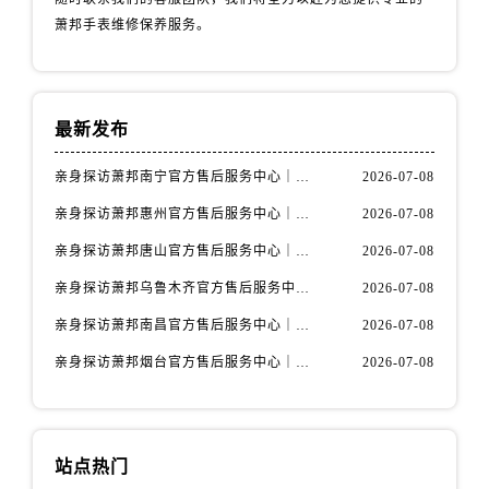
辽宁省丹东市振兴区七经街萧邦售后服务中心（需提前预约）
萧邦手表维修保养服务。
辽宁省抚顺市新抚区东一路萧邦售后服务中心（需提前预约）
辽宁省阜新市海州区解放大街萧邦售后服务中心（需提前预约）
辽宁省葫芦岛市连山区中央路萧邦售后服务中心（需提前预约）
最新发布
辽宁省锦州市古塔区中央大街萧邦售后服务中心（需提前预约）
辽宁省辽阳市白塔区新运大街萧邦售后服务中心（需提前预约）
亲身探访萧邦南宁官方售后服务中心｜网点地址与电话（2026年7月最新）
2026-07-08
辽宁省盘锦市兴隆台区石油大街萧邦售后服务中心（需提前预约）
亲身探访萧邦惠州官方售后服务中心｜网点地址及热线（2026年7月最新）
2026-07-08
辽宁省铁岭市银州区南马路萧邦售后服务中心（需提前预约）
亲身探访萧邦唐山官方售后服务中心｜全新地址及服务热线（2026年7月最新）
2026-07-08
辽宁省营口市站前区市府路与渤海大街交叉口萧邦售后服务中心（需提前预约）
辽宁省沈阳市沈河区中街路137号亨得利名表维修授权店1楼萧邦售后服务中心（需提前预约）
亲身探访萧邦乌鲁木齐官方售后服务中心｜网点地址与服务热线（2026年7月最新）
2026-07-08
辽宁省沈阳市沈河区中街路83号亨得利名表维修授权店1楼萧邦售后服务中心（需提前预约）
亲身探访萧邦南昌官方售后服务中心｜详细地址及客服热线（2026年7月最新）
2026-07-08
北京市朝阳区建国门外大街甲6号华熙国际中心D座11层1102室萧邦售后服务中心（需提前预约）
亲身探访萧邦烟台官方售后服务中心｜全新官方服务电话与地址（2026年7月最新）
2026-07-08
北京市东城区东长安街1号王府井东方广场W3座6层602室萧邦售后服务中心（需提前预约）
河北省保定市竞秀区朝阳北大街北国先天下萧邦售后服务中心（需提前预约）
内蒙古自治区阿拉善盟市左旗土尔扈特大街萧邦售后服务中心（需提前预约）
站点热门
内蒙古自治区巴彦淖尔市临河区新华街萧邦售后服务中心（需提前预约）