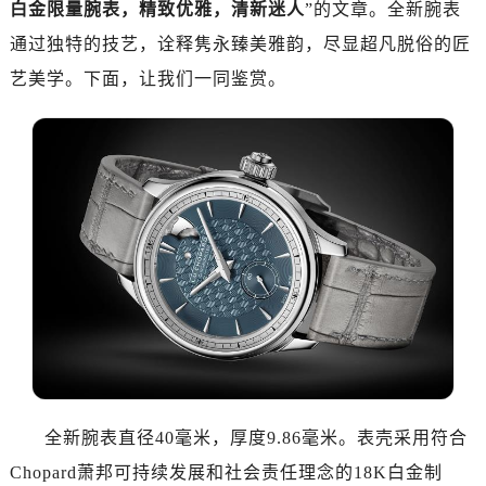
白金限量腕表，精致优雅，清新迷人
”的文章。全新腕表
南昌市红谷滩新区红谷中大道998号绿地双子塔（中央广场）A1座办公楼14层07室（需提前预约）
济南市历下区经十路11111号华润中心写字楼（万象城）15层1508室（需提前预约）
通过独特的技艺，诠释隽永臻美雅韵，尽显超凡脱俗的匠
广州市天河区天河路230号万菱汇国际中心写字楼A塔7层704室（需提前预约）
艺美学。下面，让我们一同鉴赏。
广州市越秀区环市东路371-375号世界贸易中心大厦南塔写字楼15层07室（需提前预约）
深圳市罗湖区深南东路5001号华润大厦写字楼17层1701室（需提前预约）
惠州市惠城区江北文昌一路7号华贸大厦写字楼1座30层05室（需提前预约）
厦门市思明区湖滨东路95号华润大厦写字楼B座11层1104室（需提前预约）
福州市鼓楼区五四路128-1号恒力城写字楼15层03室（需提前预约）
成都市锦江区人民东路6号SAC东原中心写字楼24层2406B室（需提前预约）
重庆市江北区观音桥步行街2号融恒时代广场写字楼9层902室（需提前预约）
长沙市芙蓉区定王台街道建湘路393号世茂环球金融中心写字楼（芙蓉广场）10层13室（需提前预约）
郑州市二七区铭功路10号华润大厦写字楼29层2905室（需提前预约）
太原市迎泽区解放路15号亨得利名表服务中心（品牌授权店）3层整层（需提前预约）
沈阳市沈河区中街路137号亨得利名表服务中心（品牌授权店）1层整层（需提前预约）
沈阳市沈河区中街路83号亨得利名表服务中心（品牌授权店）1层整层（需提前预约）
全新腕表直径40毫米，厚度9.86毫米。表壳采用符合
乌鲁木齐市天山区红山路26号时代广场（CCMALL）C座17层17-B（需提前预约）
Chopard萧邦可持续发展和社会责任理念的18K白金制