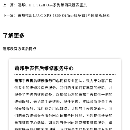
黑龙江省齐齐哈尔市龙沙区龙华路萧邦售后服务中心（需提前预约）
上一篇：
萧邦L.U.C Skull One系列第四款腕表鉴赏
黑龙江省双鸭山市尖山区新兴大街萧邦售后服务中心（需提前预约）
下一篇：
萧邦推出L.U.C XPS 1860 Officer旺多姆1号限量版腕表
黑龙江省绥化市北林区新华街与康庄路交叉口萧邦售后服务中心（需提前预约）
黑龙江省伊春市伊美区通河路萧邦售后服务中心（需提前预约）
吉林省白城市洮北区明仁南街萧邦售后服务中心（需提前预约）
了解更多
吉林省白山市浑江区浑江大街萧邦售后服务中心（需提前预约）
萧邦表官方售后网点
吉林省吉林市船营区河南街萧邦售后服务中心（需提前预约）
吉林省辽源市龙山区人民大街萧邦售后服务中心（需提前预约）
吉林省梅河口市新华街道梅河大街萧邦售后服务中心（需提前预约）
萧邦手表售后维修服务中心
吉林省四平市铁东区紫气大路与南九经街交汇处萧邦售后服务中心（需提前预约）
萧邦手表售后维修服务中心
拥有专业团队，致力于为客户提
吉林省松原市宁江区五环大街萧邦售后服务中心（需提前预约）
供专业的维修和保养服务。我们的技师拥有丰富的经验，并
吉林省通化市东昌区环通乡江南大街萧邦售后服务中心（需提前预约）
配备了先进的维修设备，以确保为您的萧邦手表提供一流的
吉林省延边市延吉市解放路萧邦售后服务中心（需提前预约）
维修服务，无论是手表维修、配件更换、故障诊断还是手表
辽宁省鞍山市铁东区站前街萧邦售后服务中心（需提前预约）
保养等服务，我们都会用心对待，让您的手表焕发新生。我
们的萧邦维修保养服务网点遍布全国各地，为您提供便捷的
辽宁省本溪市平山区胜利路萧邦售后服务中心（需提前预约）
萧邦维修中心选择。如果您有任何问题或需要维修服务，请
辽宁省朝阳市双塔区新华路萧邦售后服务中心（需提前预约）
随时联系我们的客服团队，我们将全力以赴为您提供专业的