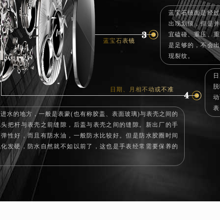
后服务中心（需提前预约）
蓝宝石镜面是经过
萧邦售后服务中心（需提前预约）
出现划痕，但是并
宜磕碰、重压、重
服务中心（需提前预约）
蓝宝石表镜
是足够的，不会出
服务中心（需提前预约）
现裂纹。
服务中心（需提前预约）
日
服务中心（需提前预约）
脱
日期、月相不动或不准
服务中心（需提前预约）
动
服务中心（需提前预约）
表
进水的地方，一般是表蒙(也有称胶盖、表面玻璃)与表壳之间的
后服务中心（需提前预约）
把头把杆与表壳之前缝隙，后盖与表壳之间的缝隙。新出厂的手
后服务中心（需提前预约）
圈弹性好，而且有防水油，一般防水比较好。但是防水胶圈时间
后服务中心（需提前预约）
氧化发硬，防水自然就不如以前了，这也是手表经常需要保养的
后服务中心（需提前预约）
售后服务中心（需提前预约）
服务中心（需提前预约）
街交叉口萧邦售后服务中心（需提前预约）
得利名表维修授权店1楼萧邦售后服务中心（需提前预约）