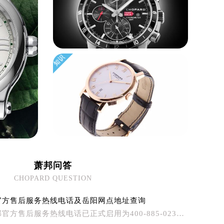
）
知识
萧邦问答
CHOPARD QUESTION
邦官方售后服务热线电话及岳阳网点地址查询
2026年8月，萧邦官方售后服务热线电话已正式启用为400-885-0231，岳阳网点地址查询结果可通过该热线直接获取。本次公布的全国统一客...