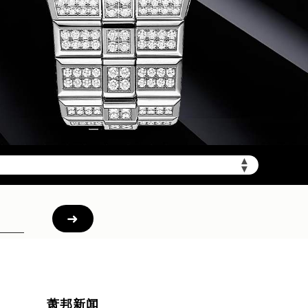
加拨“+86”）
▲
▼
萧邦新闻