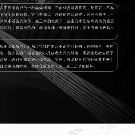
人工压缩合成的一种晶体镜面，它的优点是密度高，硬度好，不易
不等于它抗磨损。它也有缺点，越硬的东西越脆，它并不防震，不
摔等不适当的操作。在正常的佩戴下，蓝宝石水晶玻璃表镜的强度
现问题，但是当你的手表掉在地上或被击打时，蓝宝石镜面极易出
历传动轮系与走针系齿轮轴向啃合不正常引起的，有时啮合，有时
啮。很多表的日期当遇到小月或者大月的时候，需要佩戴者自己手
调整，否则日期就会出现错乱。另外，当调整日期的时候要避开手
自动跳历的时候，否则容易出现卡历，或日历功能损坏。