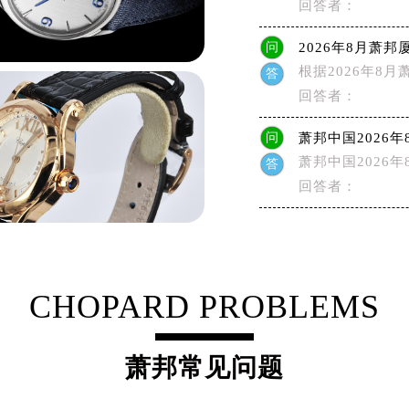
回答者：
大厦B座12楼03室（需提前预约）
心写字楼A座7楼709室（需提前预约）
2026年8月萧
问
2层04室（需提前预约）
答
心A座907室（需提前预约）
回答者：
A座(旺进大厦)18层09室（需提前预约）
萧邦中国2026
问
国际金融中心14楼14D（需提前预约）
答
广场写字楼10层06室（需提前预约）
回答者：
心写字楼B座13层07室（需提前预约）
安国际中心E座6楼10室（需提前预约）
B座17层1707室（需提前预约）
写字楼A座10层1002室（需提前预约）
心东1幢20楼2002室（需提前预约）
CHOPARD PROBLEMS
街70号华润万象城写字楼（鄂尔多斯大厦）23层2326室（需
州中心写字楼21层2102室（需提前预约）
萧邦常见问题
国际金融中心写字楼20层01室（需提前预约）
邦售后服务中心（需提前预约）