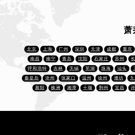
辽宁省沈阳市沈河区中街路83号亨
北京市朝阳区建国门外大街甲6号华熙
北京市东城区东长安街1号王府井东方
萧
河北省保定市竞秀区朝阳北大街北国
内蒙古自治区阿拉善盟市左旗土尔扈
内蒙古自治区巴彦淖尔市临河区新华
北京
上海
广州
深圳
天津
成都
重庆
内蒙古自治区包头市青山区幸福路甲
南昌
南宁
青岛
沈阳
石家庄
苏州
内蒙古自治区赤峰市红山区哈达街萧
呼和浩特
吉林
无锡
芜湖
珠海
汕头
内蒙古自治区鄂尔多斯市东胜区伊金
秦皇岛
沧州
张家口
温州
徐州
潍坊
九
内蒙古自治区呼伦贝尔市海拉尔区中
襄阳
株洲
湘潭
十堰
荆州
宜昌
内蒙古自治区通辽市科尔沁区明仁大
内蒙古自治区乌海市海勃湾区人民南
内蒙古自治区乌兰察布市集宁区恩和
内蒙古自治区锡林郭勒盟市锡林浩特
内蒙古自治区兴安盟市乌兰浩特市兴
山西省大同市平城区迎宾街萧邦售后