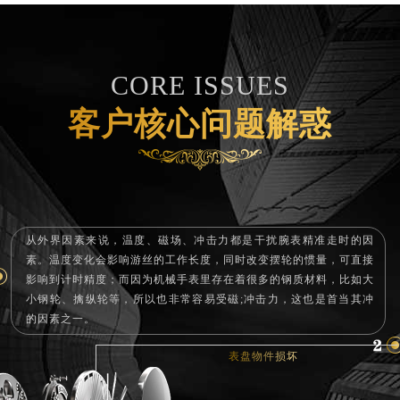
后服务中心（需提前预约）
后服务中心（需提前预约）
后服务中心（需提前预约）
CORE ISSUES
售后服务中心（需提前预约）
客户核心问题解惑
售后服务中心（需提前预约）
售后服务中心（需提前预约）
邦售后服务中心（需提前预约）
邦售后服务中心（需提前预约）
路交叉口萧邦售后服务中心（需提前预约）
后服务中心（需提前预约）
从外界因素来说，温度、磁场、冲击力都是干扰腕表精准走时的因
素。温度变化会影响游丝的工作长度，同时改变摆轮的惯量，可直接
后服务中心（需提前预约）
影响到计时精度；而因为机械手表里存在着很多的钢质材料，比如大
后服务中心（需提前预约）
小钢轮、擒纵轮等，所以也非常容易受磁;冲击力，这也是首当其冲
服务中心（需提前预约）
的因素之一。
后服务中心（需提前预约）
表盘物件损坏
邦售后服务中心（需提前预约）
经街交汇处萧邦售后服务中心（需提前预约）