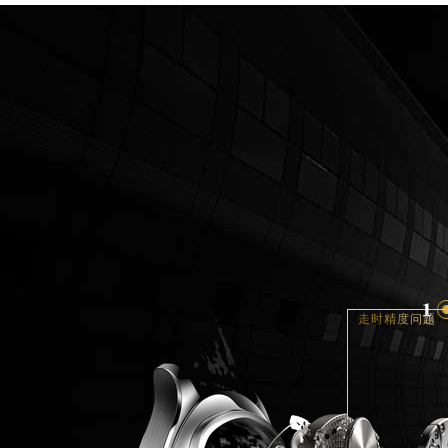
黑龙江省鹤岗市向阳区红军路萧邦售
黑龙江省黑河市爱辉区中央街萧邦售
黑龙江省鸡西市鸡冠区红军路萧邦售
黑龙江省佳木斯市向阳区长安路萧邦
黑龙江省牡丹江市东安区太平路萧邦
黑龙江省七台河市桃山区大同街萧邦
黑龙江省齐齐哈尔市龙沙区龙华路萧
黑龙江省双鸭山市尖山区新兴大街萧
黑龙江省绥化市北林区新华街与康庄
黑龙江省伊春市伊美区通河路萧邦售
吉林省白城市洮北区明仁南街萧邦售
走时精度问题
吉林省白山市浑江区浑江大街萧邦售
吉林省吉林市船营区河南街萧邦售后
吉林省辽源市龙山区人民大街萧邦售
吉林省梅河口市新华街道梅河大街萧
吉林省四平市铁东区紫气大路与南九