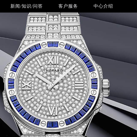
新闻/知识/问答
客户服务
中心介绍