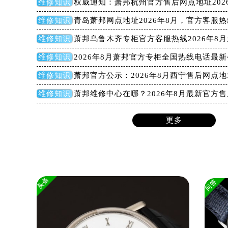
维修知识
权威通知：萧邦杭州官方售后网点地址2026年8月最
长沙市芙蓉区定王台街道建湘路393
维修知识
青岛萧邦网点地址2026年8月，官方客服
郑州市二七区铭功路10号华润大厦写字
太原市迎泽区解放路15号亨得利名
维修知识
萧邦乌鲁木齐专柜官方客服热线2026年8月
沈阳市沈河区中街路137号亨得利名
维修知识
2026年8月萧邦官方专柜全国热线电话最
沈阳市沈河区中街路83号亨得利名
维修知识
萧邦官方公示：2026年8月西宁售后网点
乌鲁木齐市天山区红山路26号时代广场
维修知识
萧邦维修中心在哪？2026年8月最新官方售后网点地址
温州市鹿城区锦绣路1067号置信广场
哈尔滨市道里区友谊西路600号富力中
更多
大连市中山区人民路15号国际金融大
佛山市禅城区季华五路57号万科金融中
东莞市东城街道鸿福东路1号民盈国贸
无锡市梁溪区人民中路139号恒隆广场
南通市崇川区工农路57号圆融广场写字
头条
问答
苏州市苏州工业园区星港街199号苏州
武汉市江汉区解放大道686号世界贸易
南宁市青秀区金湖路59号地王大厦12