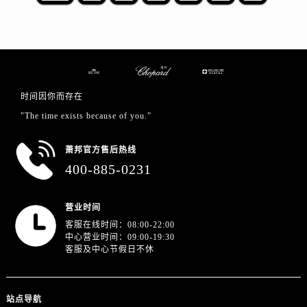
江苏省徐州市鼓楼区淮海东路29号苏宁广场IFC国际金融中心35层3508室萧邦售后服务中心（需提前预约）
江苏省盐城市盐都区世纪大道5号盐城金融城写字楼1号楼16层1604室萧邦售后服务中心（需提前预约）
江苏省扬州市邗江区国展路29号星耀天地写字楼1号楼18层1803室萧邦售后服务中心（需提前预约）
江苏省镇江市京口区中山东路萧邦售后服务中心（需提前预约）
江西省抚州市临川区赣东大道萧邦售后服务中心（需提前预约）
时间因你而存在
江西省赣州市章贡区文清路萧邦售后服务中心（需提前预约）
"The time exists because of you.”
江西省吉安市吉州区井冈山大道萧邦售后服务中心（需提前预约）
江西省景德镇市珠山区珠山中路萧邦售后服务中心（需提前预约）
萧邦官方售后热线
江西省九江市浔阳区浔阳路萧邦售后服务中心（需提前预约）
400-885-0231
江西省南昌市红谷滩新区红谷中大道998号绿地双子塔（中央广场）A1座办公楼14层1407室萧邦售后服务中心（需提前预约）
江西省萍乡市安源区萍安北大道与康庄路交叉口萧邦售后服务中心（需提前预约）
营业时间
江西省上饶市信州区滨江西路萧邦售后服务中心（需提前预约）
客服在线时间：08:00-22:00
江西省新余市渝水区北湖西路萧邦售后服务中心（需提前预约）
中心营业时间：09:00-19:30
客服及中心节假日不休
江西省宜春市袁州区中山中路萧邦售后服务中心（需提前预约）
江西省鹰潭市月湖区胜利东路萧邦售后服务中心（需提前预约）
山东省德州市德城区东风中路萧邦售后服务中心（需提前预约）
站点导航