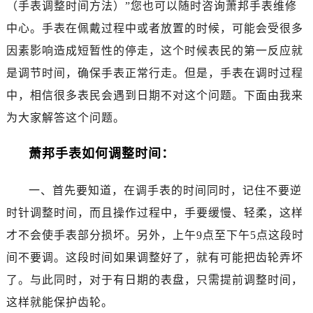
（手表调整时间方法）”您也可以随时咨询萧邦手表维修
南昌市红谷滩新区红谷中大道998号绿地双子塔（中央广场）A1座办公楼14层07室（需提前预约）
济南市历下区经十路11111号华润中心写字楼（万象城）15层1508室（需提前预约）
中心。手表在佩戴过程中或者放置的时候，可能会受很多
广州市天河区天河路230号万菱汇国际中心写字楼A塔7层704室（需提前预约）
因素影响造成短暂性的停走，这个时候表民的第一反应就
广州市越秀区环市东路371-375号世界贸易中心大厦南塔写字楼15层07室（需提前预约）
是调节时间，确保手表正常行走。但是，手表在调时过程
深圳市罗湖区深南东路5001号华润大厦写字楼17层1701室（需提前预约）
中，相信很多表民会遇到日期不对这个问题。下面由我来
惠州市惠城区江北文昌一路7号华贸大厦写字楼1座30层05室（需提前预约）
为大家解答这个问题。
厦门市思明区湖滨东路95号华润大厦写字楼B座11层1104室（需提前预约）
福州市鼓楼区五四路128-1号恒力城写字楼15层03室（需提前预约）
萧邦手表如何调整时间：
成都市锦江区人民东路6号SAC东原中心写字楼24层2406B室（需提前预约）
重庆市江北区观音桥步行街2号融恒时代广场写字楼9层902室（需提前预约）
一、首先要知道，在调手表的时间同时，记住不要逆
长沙市芙蓉区定王台街道建湘路393号世茂环球金融中心写字楼（芙蓉广场）10层13室（需提前预约）
时针调整时间，而且操作过程中，手要缓慢、轻柔，这样
郑州市二七区铭功路10号华润大厦写字楼29层2905室（需提前预约）
才不会使手表部分损坏。另外，上午9点至下午5点这段时
太原市迎泽区解放路15号亨得利名表服务中心（品牌授权店）3层整层（需提前预约）
间不要调。这段时间如果调整好了，就有可能把齿轮弄坏
沈阳市沈河区中街路137号亨得利名表服务中心（品牌授权店）1层整层（需提前预约）
了。与此同时，对于有日期的表盘，只需提前调整时间，
沈阳市沈河区中街路83号亨得利名表服务中心（品牌授权店）1层整层（需提前预约）
乌鲁木齐市天山区红山路26号时代广场（CCMALL）C座17层17-B（需提前预约）
这样就能保护齿轮。