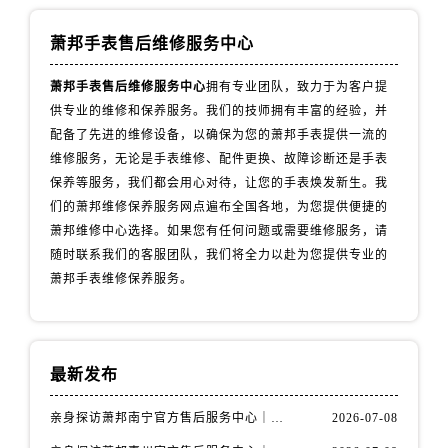
辽宁省丹东市振兴区七经街萧邦售后服务中心（需提前预约）
辽宁省抚顺市新抚区东一路萧邦售后服务中心（需提前预约）
萧邦手表售后维修服务中心
辽宁省阜新市海州区解放大街萧邦售后服务中心（需提前预约）
萧邦手表售后维修服务中心
拥有专业团队，致力于为客户提
辽宁省葫芦岛市连山区中央路萧邦售后服务中心（需提前预约）
供专业的维修和保养服务。我们的技师拥有丰富的经验，并
辽宁省锦州市古塔区中央大街萧邦售后服务中心（需提前预约）
配备了先进的维修设备，以确保为您的萧邦手表提供一流的
辽宁省辽阳市白塔区新运大街萧邦售后服务中心（需提前预约）
维修服务，无论是手表维修、配件更换、故障诊断还是手表
辽宁省盘锦市兴隆台区石油大街萧邦售后服务中心（需提前预约）
保养等服务，我们都会用心对待，让您的手表焕发新生。我
辽宁省铁岭市银州区南马路萧邦售后服务中心（需提前预约）
们的萧邦维修保养服务网点遍布全国各地，为您提供便捷的
萧邦维修中心选择。如果您有任何问题或需要维修服务，请
辽宁省营口市站前区市府路与渤海大街交叉口萧邦售后服务中心（需提前预约）
随时联系我们的客服团队，我们将全力以赴为您提供专业的
辽宁省沈阳市沈河区中街路137号亨得利名表维修授权店1楼萧邦售后服务中心（需提前预约）
萧邦手表维修保养服务。
辽宁省沈阳市沈河区中街路83号亨得利名表维修授权店1楼萧邦售后服务中心（需提前预约）
北京市朝阳区建国门外大街甲6号华熙国际中心D座11层1102室萧邦售后服务中心（需提前预约）
北京市东城区东长安街1号王府井东方广场W3座6层602室萧邦售后服务中心（需提前预约）
河北省保定市竞秀区朝阳北大街北国先天下萧邦售后服务中心（需提前预约）
最新发布
内蒙古自治区阿拉善盟市左旗土尔扈特大街萧邦售后服务中心（需提前预约）
亲身探访萧邦南宁官方售后服务中心｜网点地址与电话（2026年7月最新）
2026-07-08
内蒙古自治区巴彦淖尔市临河区新华街萧邦售后服务中心（需提前预约）