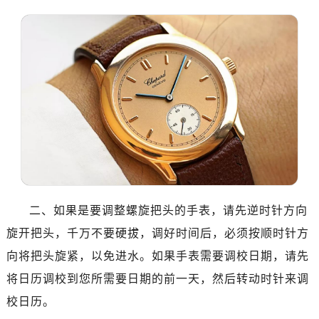
温州市鹿城区锦绣路1067号置信广场10层1015室（需提前预约）
哈尔滨市道里区友谊西路600号富力中心T2座写字楼29层03室（需提前预约）
大连市中山区人民路15号国际金融大厦7层G室（需提前预约）
佛山市禅城区季华五路57号万科金融中心C座12层1205室（需提前预约）
东莞市东城街道鸿福东路1号民盈国贸中心T1写字楼9层907室（需提前预约）
无锡市梁溪区人民中路139号恒隆广场写字楼1座11层1104室（需提前预约）
南通市崇川区工农路57号圆融广场写字楼16层1603室（需提前预约）
苏州市苏州工业园区星港街199号苏州中心办公楼C座22层08室（需提前预约）
武汉市江汉区解放大道686号世界贸易大厦38层09室（需提前预约）
南宁市青秀区金湖路59号地王大厦12楼1224室（需提前预约）
合肥市蜀山区潜山路111号万象城华润大厦B座12楼03室（需提前预约）
二、如果是要调整螺旋把头的手表，请先逆时针方向
泉州市丰泽区宝洲路729号浦西万达中心写字楼A座7楼709室（需提前预约）
旋开把头，千万不要硬拔，调好时间后，必须按顺时针方
青岛市南区山东路6号华润大厦B座22层04室（需提前预约）
向将把头旋紧，以免进水。如果手表需要调校日期，请先
烟台市芝罘区胜利路139号万达金融中心A座907室（需提前预约）
将日历调校到您所需要日期的前一天，然后转动时针来调
长春市朝阳区西安大路727号中银大厦A座(旺进大厦)18层09室（需提前预约）
校日历。
贵阳市南明区都司高架桥路33号亨特国际金融中心14楼14D（需提前预约）