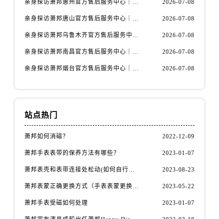
亲身探访萧邦惠州官方售后服务中心｜网点地址及热线（2026年7月最新）
2026-07-08
内蒙古自治区包头市青山区幸福路甲3号王府井百货名表维修萧邦售后服务中心（需提前预约）
内蒙古自治区赤峰市红山区哈达街萧邦售后服务中心（需提前预约）
亲身探访萧邦唐山官方售后服务中心｜全新地址及服务热线（2026年7月最新）
2026-07-08
内蒙古自治区鄂尔多斯市东胜区伊金霍洛街萧邦售后服务中心（需提前预约）
亲身探访萧邦乌鲁木齐官方售后服务中心｜网点地址与服务热线（2026年7月最新）
2026-07-08
内蒙古自治区呼伦贝尔市海拉尔区中央街萧邦售后服务中心（需提前预约）
亲身探访萧邦南昌官方售后服务中心｜详细地址及客服热线（2026年7月最新）
2026-07-08
内蒙古自治区通辽市科尔沁区明仁大街萧邦售后服务中心（需提前预约）
亲身探访萧邦烟台官方售后服务中心｜全新官方服务电话与地址（2026年7月最新）
2026-07-08
内蒙古自治区乌海市海勃湾区人民南路萧邦售后服务中心（需提前预约）
内蒙古自治区乌兰察布市集宁区恩和大街萧邦售后服务中心（需提前预约）
内蒙古自治区锡林郭勒盟市锡林浩特市光明街与额尔敦路交叉口萧邦售后服务中心（需提前预约）
内蒙古自治区兴安盟市乌兰浩特市兴安大街萧邦售后服务中心（需提前预约）
站点热门
山西省大同市平城区迎宾街萧邦售后服务中心（需提前预约）
萧邦如何消磁？
2022-12-09
山西省晋城市城区黄华街萧邦售后服务中心（需提前预约）
萧邦手表表带的保养方法有哪些？
2023-01-07
山西省晋中市榆次区顺城街萧邦售后服务中心（需提前预约）
山西省临汾市尧都区解放路萧邦售后服务中心（需提前预约）
萧邦表壳和表带连接处松动(如何自行修复)
2023-08-23
山西省吕梁市离石区永宁中路与建设街交叉口萧邦售后服务中心（需提前预约）
萧邦表蒙正确更换方式（手表表蒙更换知识）
2023-05-22
山西省朔州市朔城区怡西路与鄯阳西街交汇处萧邦售后服务中心（需提前预约）
萧邦手表受磁如何处理
2023-01-07
山西省忻州市忻府区和平东街与七一南路交叉口萧邦售后服务中心（需提前预约）