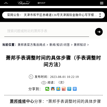
北京市东城区东长安街1号东方广场写字楼W3座6层602室（需提前预约）

北京市朝阳区建国门外大街甲6号华熙国际中心写字楼D座11层1102室（需提前预约）
▲
官网公告>
天津市和平区赤峰道136号天津国际金融中心写字楼26层2603室（需提前预约）
▼
上海市徐汇区虹桥路3号港汇中心写字楼2座37层3705室（需提前预约）
上海市黄浦区南京东路299号宏伊国际广场写字楼8层806室（需提前预约）
南京市秦淮区中山南路1号（新街口）南京中心写字楼22层C1-1室（需提前预约）
常州市新北区龙锦路1590号现代传媒中心写字楼5号楼10层1008室（需提前预约）
当前位置：
萧邦表官方售后网点
>
新闻/知识/问答
>
萧邦知识
>
徐州市鼓楼区淮海东路29号苏宁广场IFC国际金融中心写字楼35层3508室（需提前预约）
扬州市邗江区国展路29号星耀天地写字楼1号楼18层1803室（需提前预约）
萧邦手表调整时间的具体步骤（手表调整时
盐城市盐都区世纪大道5号盐城金融城写字楼1号楼16层1604室（需提前预约）
间方法）
泰州市海陵区永定东路399号置地商务中心东塔写字楼（华润万象城）17层1706室（需提前预约）
宁波市江北区大闸南路500号来福士广场办公楼20层2009室（需提前预约）
发布时间：2023-08-01 10:22:19
杭州市上城区钱江路1366号华润大厦写字楼A座5层503-5室（需提前预约）
阅读：（
次）
金华市金东区东市南街777号金华万达广场写字楼4号楼22层2209室（需提前预约）
分享到：
绍兴市越城区胜利东路379号世茂天际中心写字楼8层805室（需提前预约）
萧邦维修
中心
分享：“萧邦手表调整时间的具体步骤
嘉兴市南湖区广益路705号嘉兴世界贸易中心写字楼A座13层1304室（需提前预约）