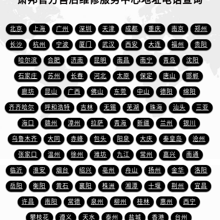
安徽省宿州市埇桥区人民中路萧邦售后服务中心（需提前预约）
安徽省铜陵市铜官区石城大道萧邦售后服务中心（需提前预约）
北京
上海
广州
深圳
天津
成都
重庆
南京
郑州
安徽省芜湖市镜湖区中山路步行街萧邦售后服务中心（需提前预约）
长沙
杭州
宁波
厦门
武汉
西安
大连
福州
贵阳
安徽省宣城市宣州区叠嶂西路萧邦售后服务中心（需提前预约）
福建省龙岩市新罗区九一南路萧邦售后服务中心（需提前预约）
哈尔滨
合肥
济南
昆明
南昌
南宁
青岛
沈阳
福建省南平市建阳区人民西路萧邦售后服务中心（需提前预约）
石家庄
苏州
长春
河北
太原
保定
唐山
邯郸
福建省宁德市蕉城区天湖东路萧邦售后服务中心（需提前预约）
廊坊
昆山
广西
佛山
东莞
中山
德阳
绵阳
福建省莆田市城厢区霞林街道荔华东大道萧邦售后服务中心（需提前预约）
齐齐哈尔
呼和浩特
吉林
无锡
芜湖
珠海
汕头
三亚
福建省三明市三元区东乾二路萧邦售后服务中心（需提前预约）
海口
赣州
漳州
拉萨
青海
新疆
兰州
银川
福建省漳州市龙文区步港路萧邦售后服务中心（需提前预约）
乌鲁木齐
大同
赤峰
包头
阳泉
大庆
秦皇岛
沧州
江苏省常州市新北区龙锦路1590号现代传媒中心5号楼10层1008室萧邦售后服务中心（需提前预约）
张家口
温州
徐州
潍坊
九江
常州
嘉兴
南通
江苏省淮安市清江浦区淮海北路萧邦售后服务中心（需提前预约）
江苏省连云港市海州区通灌北路萧邦售后服务中心（需提前预约）
临沂
淮安
烟台
绍兴
亳州
舟山
扬州
金华
洛阳
江苏省南京市秦淮区中山南路1号南京中心22层22-C1-C3室萧邦售后服务中心（需提前预约）
岳阳
衡阳
黄石
襄阳
株洲
湘潭
十堰
荆州
宜昌
江苏省宿迁市宿城区西湖路萧邦售后服务中心（需提前预约）
许昌
南阳
常德
泉州
柳州
桂林
惠州
西宁
江苏省泰州市海陵区永定东路399号置地商务中心东塔（华润万象城）17层1706室萧邦售后服务中心（需提前预约）
攀枝花
遵义
天水
泰州
盐城
香港
台州