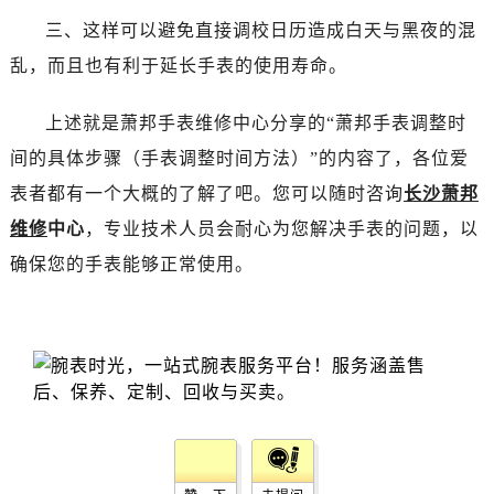
昆明市盘龙区北京路928号同德昆明广场写字楼10层06室（需提前预约）
三、这样可以避免直接调校日历造成白天与黑夜的混
石家庄市长安区中山东路39号勒泰中心写字楼B座13层07室（需提前预约）
乱，而且也有利于延长手表的使用寿命。
西安市碑林区南关正街88号华侨城长安国际中心E座6楼10室（需提前预约）
海口市龙华区金贸东路5号海口华润大厦B座17层1707室（需提前预约）
上述就是萧邦手表维修中心分享的“萧邦手表调整时
唐山市路南区新华东道100号万达广场写字楼A座10层1002室（需提前预约）
间的具体步骤（手表调整时间方法）”的内容了，各位爱
台州市椒江区东海大道1800号腾达中心东1幢20楼2002室（需提前预约）
表者都有一个大概的了解了吧。您可以随时咨询
长沙萧邦
内蒙古自治区呼和浩特市玉泉区大学西街70号华润万象城写字楼（鄂尔多斯大厦）23层2326室（需提前预约）
甘肃省兰州市七里河区西津西路16号兰州中心写字楼21层2102室（需提前预约）
维修
中心
，专业技术人员会耐心为您解决手表的问题，以
重庆市解放碑渝中区民权路28号英利国际金融中心写字楼20层01室（需提前预约）
确保您的手表能够正常使用。
黑龙江省大庆市萨尔图区会战大街萧邦售后服务中心（需提前预约）
黑龙江省鹤岗市向阳区红军路萧邦售后服务中心（需提前预约）
黑龙江省黑河市爱辉区中央街萧邦售后服务中心（需提前预约）
黑龙江省鸡西市鸡冠区红军路萧邦售后服务中心（需提前预约）
黑龙江省佳木斯市向阳区长安路萧邦售后服务中心（需提前预约）
黑龙江省牡丹江市东安区太平路萧邦售后服务中心（需提前预约）
黑龙江省七台河市桃山区大同街萧邦售后服务中心（需提前预约）