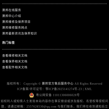
山东省东营市东营区济南路萧邦售后服务中心（需提前预约）
山东省济南市历下区经十路11111号华润中心写字楼（万象城）15层1508室萧邦售后服务中心（需提前预约）
萧邦在线服务
山东省济宁市任城区太白楼路萧邦售后服务中心（需提前预约）
萧邦中心介绍
萧邦维修及保养项目
山东省莱芜市文化南路8号银座商城名表维修一楼名表维修萧邦售后服务中心（需提前预约）
萧邦维修服务网点
山东省临沂市兰山区解放路萧邦售后服务中心（需提前预约）
萧邦最新资讯及保养知识
山东省日照市东港区烟台路萧邦售后服务中心（需提前预约）
山东省泰安市泰山区财源街道泰山大街萧邦售后服务中心（需提前预约）
热门标签
山东省威海市环翠区新威海路89号振华商厦一楼名表维修萧邦售后服务中心（需提前预约）
查看维修相关文档
山东省潍坊市奎文区东风东街萧邦售后服务中心（需提前预约）
查看保养相关文档
山东省枣庄市滕州市北辛路与善国路交叉口萧邦售后服务中心（需提前预约）
查看配件相关文档
山东省淄博市张店区金晶大道萧邦售后服务中心（需提前预约）
上海市黄浦区南京东路299号宏伊国际广场写字楼8层806室萧邦售后服务中心（需提前预约）
上海市徐汇区虹桥路3号港汇中心2座37层3705室萧邦售后服务中心（需提前预约）
版权所有：
Copyright ©
萧邦官方售后服务中心
All Rights Reserved
ICP备案/许可证号：
鄂ICP备2025141274号-23
|
XML
浙江省杭州市上城区钱江路1366号华润大厦A座5层503-5室萧邦售后服务中心（需提前预约）
粤公网安备 11011306006028号
浙江省湖州市吴兴区劳动路萧邦售后服务中心（需提前预约）
如权利人或知情人士发现本站内容存在事实错误或涉及版权、名誉权等侵权问
浙江省嘉兴市南湖区广益路705号嘉兴世界贸易中心A座13层1304室萧邦售后服务中心（需提前预约）
题，请通过邮箱：2557628530@qq.com 与我们联系，我们将在收到通知后立