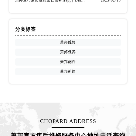
萧邦宣布演员成毅出任萧邦Happy Diamonds系列品牌大使
2023-02-18
山西省阳泉市郊区平阳东街与新城大道交叉口萧邦售后服务中心（需提前预约）
山西省运城市盐湖区河东街萧邦售后服务中心（需提前预约）
山西省长治市潞州区英雄中路萧邦售后服务中心（需提前预约）
山西省太原市迎泽区迎泽街道解放路15号亨得利名表维修授权店3楼萧邦售后服务中心（需提前预约）
分类标签
天津市和平区赤峰道136号天津国际金融中心26层2603室萧邦售后服务中心（需提前预约）
萧邦维修
安徽省安庆市迎江区人民路萧邦售后服务中心（需提前预约）
萧邦保养
安徽省蚌埠市蚌山区淮河路萧邦售后服务中心（需提前预约）
安徽省亳州市谯城区魏武大道萧邦售后服务中心（需提前预约）
萧邦配件
安徽省池州市贵池区长江路萧邦售后服务中心（需提前预约）
萧邦新闻
安徽省滁州市琅琊区南谯北路萧邦售后服务中心（需提前预约）
安徽省阜阳市颍州区颍州北路萧邦售后服务中心（需提前预约）
安徽省淮北市相山区淮海路萧邦售后服务中心（需提前预约）
安徽省淮南市田家庵区国庆中路萧邦售后服务中心（需提前预约）
安徽省黄山市屯溪区黄山西路萧邦售后服务中心（需提前预约）
CHOPARD ADDRESS
安徽省六安市金安区解放中路萧邦售后服务中心（需提前预约）
安徽省马鞍山市雨山区湖南西路萧邦售后服务中心（需提前预约）
萧邦官方售后维修服务中心地址电话查询