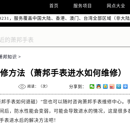
优化升级公告
首页
服务项目
网点大全
：400-885-0231
5-0231，服务覆盖中国大陆、香港、澳门、台湾全部区域（非大陆需
点地址：
字楼W3座6层602室（需提前预约）
国际中心写字楼D座11层1102室（需提前预约）
融中心写字楼26层2603室（需提前预约）
萧邦知识
>
2座37层3705室（需提前预约）
际广场写字楼8层806室（需提前预约）
维修方法（萧邦手表进水如何维修）
南京中心写字楼22层C1-1室（需提前预约）
中心写字楼5号楼10层1008室（需提前预约）
阅读：（
次）
分享到：
FC国际金融中心写字楼35层3508室（需提前预约）
楼1号楼18层1803室（需提前预约）
萧邦手表如何退磁）”您也可以随时咨询萧邦手表维修中心。
字楼1号楼16层1604室（需提前预约）
间后，防水性能会变弱，可能会导致进水的情况，这是很多
务中心东塔写字楼（华润万象城）17层1706室（需提前预约）
手表进水后的解决方法吧！
场办公楼20层2009室（需提前预约）