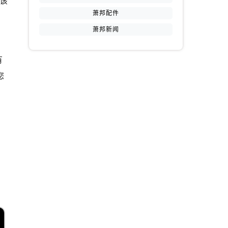
该
萧邦配件
萧邦新闻
有
您
提前预约）