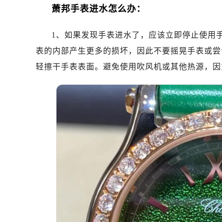
杭州市上城区钱江路1366号华润大厦
萧邦手表进水怎么办：
金华市金东区东市南街777号金华万达
绍兴市越城区胜利东路379号世茂天
1、如果发现手表进水了，应该立即停止使用
嘉兴市南湖区广益路705号嘉兴世界贸
表的内部产生更多的损坏，因此不要摇晃手表或尝
南昌市红谷滩新区红谷中大道998号
轻擦干手表表面。避免使用吹风机或其他热源，因
济南市历下区经十路11111号华润中
广州市天河区天河路230号万菱汇国
广州市越秀区环市东路371-375号
深圳市罗湖区深南东路5001号华润大
惠州市惠城区江北文昌一路7号华贸大
厦门市思明区湖滨东路95号华润大厦写
福州市鼓楼区五四路128-1号恒力城
成都市锦江区人民东路6号SAC东原中
重庆市江北区观音桥步行街2号融恒时
长沙市芙蓉区定王台街道建湘路393
郑州市二七区铭功路10号华润大厦写字