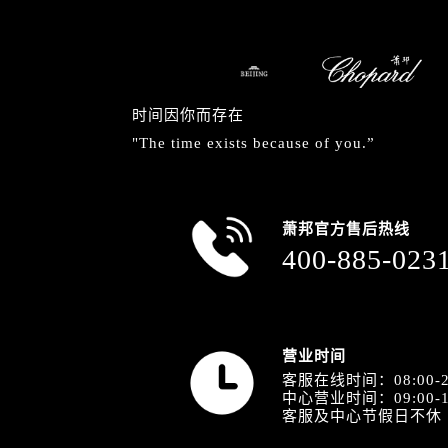
北京市东城区东长安街1号王府井东方
河北省保定市竞秀区朝阳北大街北国
内蒙古自治区阿拉善盟市左旗土尔扈
内蒙古自治区巴彦淖尔市临河区新华
时间因你而存在
内蒙古自治区包头市青山区幸福路甲
"The time exists because of you.”
内蒙古自治区赤峰市红山区哈达街萧
内蒙古自治区鄂尔多斯市东胜区伊金
内蒙古自治区呼伦贝尔市海拉尔区中
萧邦官方售后热线
内蒙古自治区通辽市科尔沁区明仁大
400-885-023
内蒙古自治区乌海市海勃湾区人民南
内蒙古自治区乌兰察布市集宁区恩和
内蒙古自治区锡林郭勒盟市锡林浩特
内蒙古自治区兴安盟市乌兰浩特市兴
营业时间
山西省大同市平城区迎宾街萧邦售后
客服在线时间：08:00-2
中心营业时间：09:00-1
山西省晋城市城区黄华街萧邦售后服
客服及中心节假日不休
山西省晋中市榆次区顺城街萧邦售后