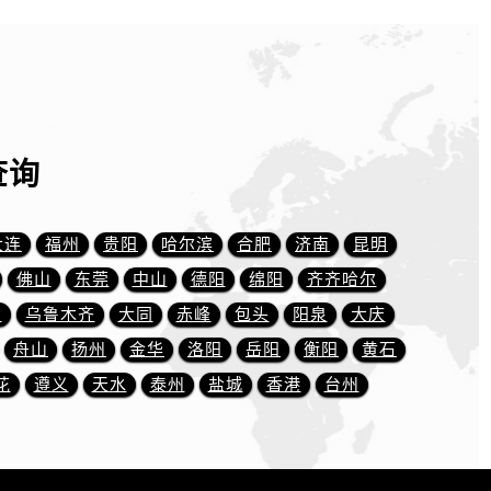
查询
大连
福州
贵阳
哈尔滨
合肥
济南
昆明
佛山
东莞
中山
德阳
绵阳
齐齐哈尔
川
乌鲁木齐
大同
赤峰
包头
阳泉
大庆
舟山
扬州
金华
洛阳
岳阳
衡阳
黄石
花
遵义
天水
泰州
盐城
香港
台州