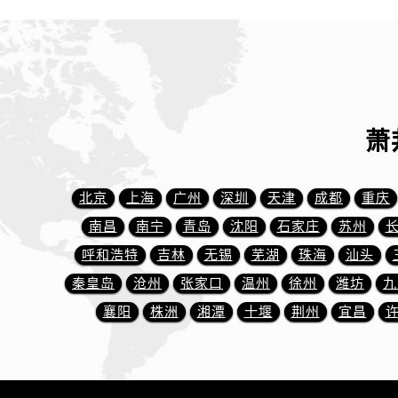
吉林省延边市延吉市解放路萧邦售后
辽宁省鞍山市铁东区站前街萧邦售后
辽宁省本溪市平山区胜利路萧邦售后
辽宁省朝阳市双塔区新华路萧邦售后
辽宁省丹东市振兴区七经街萧邦售后
辽宁省抚顺市新抚区东一路萧邦售后
萧
辽宁省阜新市海州区解放大街萧邦售
辽宁省葫芦岛市连山区中央路萧邦售
北京
上海
广州
深圳
天津
成都
重庆
辽宁省锦州市古塔区中央大街萧邦售
南昌
南宁
青岛
沈阳
石家庄
苏州
辽宁省辽阳市白塔区新运大街萧邦售
呼和浩特
吉林
无锡
芜湖
珠海
汕头
辽宁省盘锦市兴隆台区石油大街萧邦
辽宁省铁岭市银州区南马路萧邦售后
秦皇岛
沧州
张家口
温州
徐州
潍坊
九
辽宁省营口市站前区市府路与渤海大
襄阳
株洲
湘潭
十堰
荆州
宜昌
辽宁省沈阳市沈河区中街路137号亨
辽宁省沈阳市沈河区中街路83号亨
北京市朝阳区建国门外大街甲6号华熙