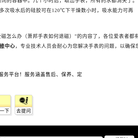
封闭的容器中。几个小时后，取出手表，所有的水都消失了。
2层04室（需提前预约）
多次吸水后的硅胶可在120℃下干燥数小时，吸水能力可再
心A座907室（需提前预约）
A座(旺进大厦)18层09室（需提前预约）
国际金融中心14楼14D（需提前预约）
受磁怎么办（萧邦手表如何退磁）”的内容了，各位爱表者都
广场写字楼10层06室（需提前预约）
心写字楼B座13层07室（需提前预约）
修
中心
，专业技术人员会耐心为您解决手表的问题，以确保
安国际中心E座6楼10室（需提前预约）
B座17层1707室（需提前预约）
写字楼A座10层1002室（需提前预约）
心东1幢20楼2002室（需提前预约）
街70号华润万象城写字楼（鄂尔多斯大厦）23层2326室（需
州中心写字楼21层2102室（需提前预约）
国际金融中心写字楼20层01室（需提前预约）
一下
去提问
邦售后服务中心（需提前预约）
后服务中心（需提前预约）
后服务中心（需提前预约）