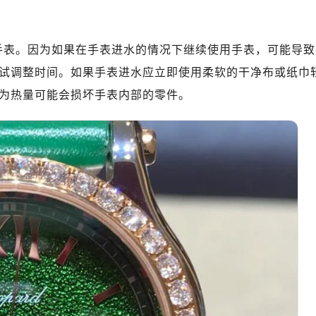
写字楼A座5层503-5室（需提前预约）
广场写字楼4号楼22层2209室（需提前预约）
际中心写字楼8层805室（需提前预约）
手表。因为如果在手表进水的情况下继续使用手表，可能导致
易中心写字楼A座13层1304室（需提前预约）
试调整时间。如果手表进水应立即使用柔软的干净布或纸巾
绿地双子塔（中央广场）A1座办公楼14层07室（需提前预约）
为热量可能会损坏手表内部的零件。
心写字楼（万象城）15层1508室（需提前预约）
际中心写字楼A塔7层704室（需提前预约）
世界贸易中心大厦南塔写字楼15层07室（需提前预约）
厦写字楼17层1701室（需提前预约）
厦写字楼1座30层05室（需提前预约）
字楼B座11层1104室（需提前预约）
写字楼15层03室（需提前预约）
心写字楼24层2406B室（需提前预约）
代广场写字楼9层902室（需提前预约）
号世茂环球金融中心写字楼（芙蓉广场）10层13室（需提前预约
楼29层2905室（需提前预约）