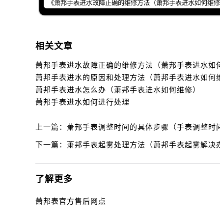
黑龙江省鸡西市鸡冠区红军路萧邦售
黑龙江省佳木斯市向阳区长安路萧邦
黑龙江省牡丹江市东安区太平路萧邦
黑龙江省七台河市桃山区大同街萧邦
相关文章
黑龙江省齐齐哈尔市龙沙区龙华路萧
黑龙江省双鸭山市尖山区新兴大街萧
萧邦手表进水的原因和处理方法（萧邦手表进水如何
黑龙江省绥化市北林区新华街与康庄
萧邦手表进水怎么办（萧邦手表进水如何维修）
黑龙江省伊春市伊美区通河路萧邦售
萧邦手表进水如何进行处理
吉林省白城市洮北区明仁南街萧邦售
上一篇：
萧邦手表调整时间的具体步骤（手表调整时
吉林省白山市浑江区浑江大街萧邦售
吉林省吉林市船营区河南街萧邦售后
下一篇：
萧邦手表起雾处理方法（萧邦手表起雾解决
吉林省辽源市龙山区人民大街萧邦售
吉林省梅河口市新华街道梅河大街萧
了解更多
吉林省四平市铁东区紫气大路与南九
吉林省松原市宁江区五环大街萧邦售
萧邦表官方售后网点
吉林省通化市东昌区环通乡江南大街