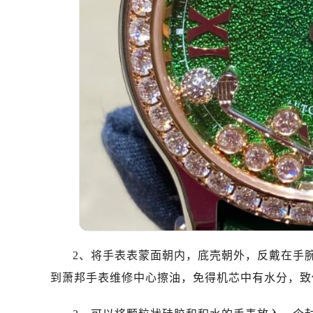
太原市迎泽区解放路15号亨得利名
沈阳市沈河区中街路137号亨得利名
沈阳市沈河区中街路83号亨得利名
乌鲁木齐市天山区红山路26号时代广场
温州市鹿城区锦绣路1067号置信广场
哈尔滨市道里区友谊西路600号富力中
大连市中山区人民路15号国际金融大
佛山市禅城区季华五路57号万科金融中
东莞市东城街道鸿福东路1号民盈国贸
无锡市梁溪区人民中路139号恒隆广场
南通市崇川区工农路57号圆融广场写字
苏州市苏州工业园区星港街199号苏州
武汉市江汉区解放大道686号世界贸易
2、将手表表蒙面朝内，底壳朝外，反戴在手
南宁市青秀区金湖路59号地王大厦12
到萧邦手表维修中心擦油，免得机芯中有水分，致
合肥市蜀山区潜山路111号万象城华润
泉州市丰泽区宝洲路729号浦西万达中