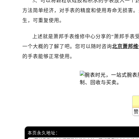
3、可以将颗粒状硅胶和积水的手表放入一个
青岛市南区山东路6号华润大厦B座2
方法简单经济，对手表的精度和使用寿命无损害。
烟台市芝罘区胜利路139号万达金融中
长春市朝阳区西安大路727号中银大厦
生，可重复使用。
贵阳市南明区都司高架桥路33号亨特
上述就是萧邦手表维修中心分享的“萧邦手表
昆明市盘龙区北京路928号同德昆明
石家庄市长安区中山东路39号勒泰中
一个大概的了解了吧。您可以随时咨询
北京萧邦维
西安市碑林区南关正街88号华侨城长
的手表能够正常使用。
海口市龙华区金贸东路5号海口华润大厦
唐山市路南区新华东道100号万达广场
台州市椒江区东海大道1800号腾达中
内蒙古自治区呼和浩特市玉泉区大学西
甘肃省兰州市七里河区西津西路16号兰
重庆市解放碑渝中区民权路28号英利
赞
黑龙江省大庆市萨尔图区会战大街萧
黑龙江省鹤岗市向阳区红军路萧邦售
黑龙江省黑河市爱辉区中央街萧邦售
本页永久地址：