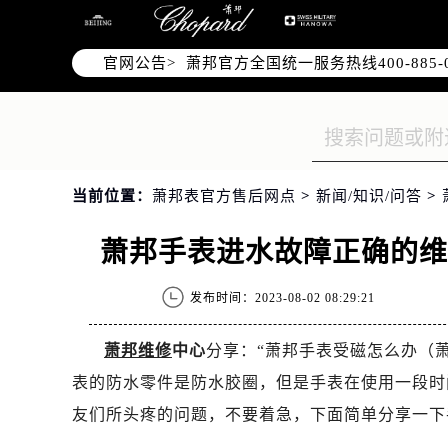
2026年7月萧邦中国区售后服务网络
2026年7月萧邦全国官方售后客户服务热线
官网公告>
萧邦官方全国统一服务热线400-88
2026年7月萧邦售后服务中心最新网
北京市东城区东长安街1号东方广场写
北京市朝阳区建国门外大街甲6号华熙
天津市和平区赤峰道136号天津国际金
当前位置：
萧邦表官方售后网点
>
新闻/知识/问答
>
上海市徐汇区虹桥路3号港汇中心写字楼
上海市黄浦区南京东路299号宏伊国
萧邦手表进水故障正确的
南京市秦淮区中山南路1号（新街口）
常州市新北区龙锦路1590号现代传媒
发布时间：2023-08-02 08:29:21
徐州市鼓楼区淮海东路29号苏宁广场I
扬州市邗江区国展路29号星耀天地写字
萧邦维修
中心
分享：“萧邦手表受磁怎么办（
盐城市盐都区世纪大道5号盐城金融城写
表的防水零件是防水胶圈，但是手表在使用一段时
泰州市海陵区永定东路399号置地商
友们所头疼的问题，不要着急，下面简单分享一下
宁波市江北区大闸南路500号来福士广