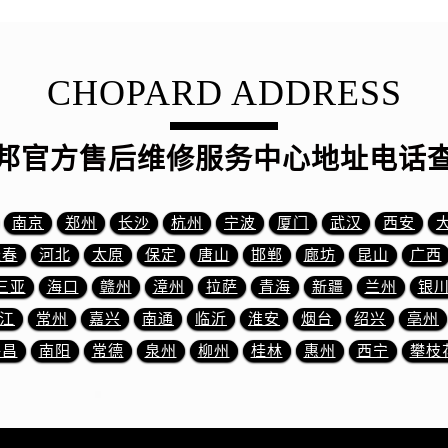
服务中心（需提前预约）
服务中心（需提前预约）
服务中心（需提前预约）
CHOPARD ADDRESS
服务中心（需提前预约）
服务中心（需提前预约）
服务中心（需提前预约）
邦官方售后维修服务中心地址电话
后服务中心（需提前预约）
后服务中心（需提前预约）
南京
郑州
长沙
杭州
宁波
厦门
武汉
西安
后服务中心（需提前预约）
长春
河北
太原
保定
唐山
邯郸
廊坊
昆山
广西
后服务中心（需提前预约）
三亚
海口
赣州
漳州
拉萨
青海
新疆
兰州
银
售后服务中心（需提前预约）
服务中心（需提前预约）
江
常州
嘉兴
南通
临沂
淮安
烟台
绍兴
亳州
街交叉口萧邦售后服务中心（需提前预约）
许昌
南阳
常德
泉州
柳州
桂林
惠州
西宁
攀枝
得利名表维修授权店1楼萧邦售后服务中心（需提前预约）
得利名表维修授权店1楼萧邦售后服务中心（需提前预约）
国际中心D座11层1102室萧邦售后服务中心（需提前预约）