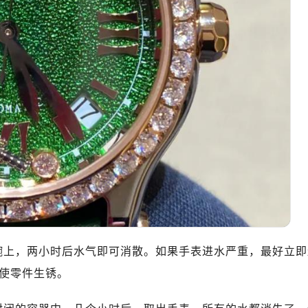
表服务中心（品牌授权店）3层整层（需提前预约）
表服务中心（品牌授权店）1层整层（需提前预约）
表服务中心（品牌授权店）1层整层（需提前预约）
（CCMALL）C座17层17-B（需提前预约）
10层1015室（需提前预约）
心T2座写字楼29层03室（需提前预约）
厦7层G室（需提前预约）
心C座12层1205室（需提前预约）
中心T1写字楼9层907室（需提前预约）
写字楼1座11层1104室（需提前预约）
楼16层1603室（需提前预约）
中心办公楼C座22层08室（需提前预约）
大厦38层09室（需提前预约）
腕上，两小时后水气即可消散。如果手表进水严重，最好立即
楼1224室（需提前预约）
使零件生锈。
大厦B座12楼03室（需提前预约）
心写字楼A座7楼709室（需提前预约）