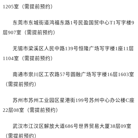
福建省宁德市蕉城区天湖东路萧邦售后服务中心（需提前预约）
1205室（需提前预约）
福建省莆田市城厢区霞林街道荔华东大道萧邦售后服务中心（需提前预约）
福建省三明市三元区东乾二路萧邦售后服务中心（需提前预约）
东莞市东城街道鸿福东路1号民盈国贸中心T1写字楼9
福建省漳州市龙文区步港路萧邦售后服务中心（需提前预约）
层907室（需提前预约）
江苏省常州市新北区龙锦路1590号现代传媒中心5号楼10层1008室萧邦售后服务中心（需提前预约）
江苏省淮安市清江浦区淮海北路萧邦售后服务中心（需提前预约）
无锡市梁溪区人民中路139号恒隆广场写字楼1座11层
江苏省连云港市海州区通灌北路萧邦售后服务中心（需提前预约）
1104室（需提前预约）
江苏省南京市秦淮区中山南路1号南京中心22层22-C1-C3室萧邦售后服务中心（需提前预约）
江苏省宿迁市宿城区西湖路萧邦售后服务中心（需提前预约）
南通市崇川区工农路57号圆融广场写字楼16层1603室
江苏省泰州市海陵区永定东路399号置地商务中心东塔（华润万象城）17层1706室萧邦售后服务中心（需提前预约）
（需提前预约）
江苏省徐州市鼓楼区淮海东路29号苏宁广场IFC国际金融中心35层3508室萧邦售后服务中心（需提前预约）
江苏省盐城市盐都区世纪大道5号盐城金融城写字楼1号楼16层1604室萧邦售后服务中心（需提前预约）
苏州市苏州工业园区星港街199号苏州中心办公楼C座
江苏省扬州市邗江区国展路29号星耀天地写字楼1号楼18层1803室萧邦售后服务中心（需提前预约）
22层08室（需提前预约）
江苏省镇江市京口区中山东路萧邦售后服务中心（需提前预约）
江西省抚州市临川区赣东大道萧邦售后服务中心（需提前预约）
武汉市江汉区解放大道686号世界贸易大厦38层09室
江西省赣州市章贡区文清路萧邦售后服务中心（需提前预约）
（需提前预约）