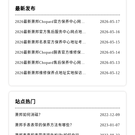
陕西省延安市宝塔区中心街萧邦售后服务中心（需提前预约）
最新发布
陕西省榆林市榆阳区长兴路萧邦售后服务中心（需提前预约）
新疆维吾尔自治区阿克苏市东大街萧邦售后服务中心（需提前预约）
2026最新萧邦Chopard官方保养中心网点地址实地探访报告
2026-05-17
新疆维吾尔自治区阿拉尔市胜利大道萧邦售后服务中心（需提前预约）
2026最新萧邦官方售后服务中心网点地址调研报告
2026-05-16
新疆维吾尔自治区阿拉山口市友好路萧邦售后服务中心（需提前预约）
2026最新萧邦名表官方保养中心地址考察报告
2026-05-15
新疆维吾尔自治区阿勒泰市解放路萧邦售后服务中心（需提前预约）
2026最新萧邦Chopard腕表官方维修保养网点地址考察报告
2026-05-14
新疆维吾尔自治区阿图什市光明路萧邦售后服务中心（需提前预约）
新疆维吾尔自治区白杨市军垦路萧邦售后服务中心（需提前预约）
2026最新萧邦Chopard售后保养中心网点地址实地探访报告
2026-05-13
新疆维吾尔自治区北屯市团结路萧邦售后服务中心（需提前预约）
2026最新萧邦维修保养点地址实地探访报告
2026-05-12
新疆维吾尔自治区博乐市博乐市北京路萧邦售后服务中心（需提前预约）
新疆维吾尔自治区昌吉市延安北路萧邦售后服务中心（需提前预约）
新疆维吾尔自治区阜康市博峰路萧邦售后服务中心（需提前预约）
站点热门
新疆维吾尔自治区哈密市伊州区建国北路萧邦售后服务中心（需提前预约）
新疆维吾尔自治区和田市和田市北京西路萧邦售后服务中心（需提前预约）
萧邦如何消磁？
2022-12-09
新疆维吾尔自治区胡杨河市胡杨河市胡杨路萧邦售后服务中心（需提前预约）
萧邦手表表带的保养方法有哪些？
2023-01-07
新疆维吾尔自治区霍尔果斯市亚欧北路萧邦售后服务中心（需提前预约）