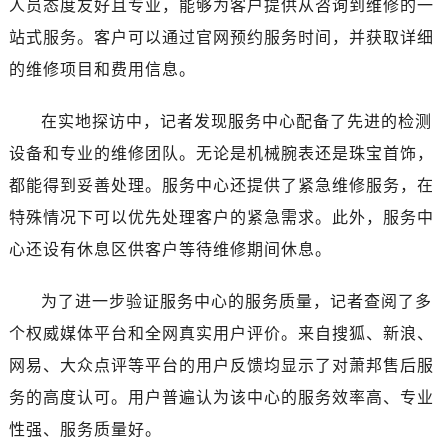
人员态度友好且专业，能够为客户提供从咨询到维修的一
香港特别行政区尖沙咀区油尖旺区广东道萧邦售后服务中心（需提前预约）
香港特别行政区金钟区中西区金钟道萧邦售后服务中心（需提前预约）
站式服务。客户可以通过官网预约服务时间，并获取详细
香港特别行政区九龙区油尖旺区弥敦道萧邦售后服务中心（需提前预约）
的维修项目和费用信息。
香港特别行政区铜锣湾区湾仔区轩尼诗道萧邦售后服务中心（需提前预约）
河南省安阳市文峰区解放大道萧邦售后服务中心（需提前预约）
在实地探访中，记者发现服务中心配备了先进的检测
河南省鹤壁市淇滨区九州路萧邦售后服务中心（需提前预约）
设备和专业的维修团队。无论是机械腕表还是珠宝首饰，
河南省济源市沁园街道济水大道萧邦售后服务中心（需提前预约）
都能得到妥善处理。服务中心还提供了紧急维修服务，在
河南省焦作市解放区解放路萧邦售后服务中心（需提前预约）
特殊情况下可以优先处理客户的紧急需求。此外，服务中
河南省开封市鼓楼区中山路萧邦售后服务中心（需提前预约）
心还设有休息区供客户等待维修期间休息。
河南省洛阳市西工区中州中路与解放路交叉口萧邦售后服务中心（需提前预约）
河南省漯河市源汇区交通路萧邦售后服务中心（需提前预约）
为了进一步验证服务中心的服务质量，记者查阅了多
河南省南阳市宛城区范蠡东路与南都路交叉口萧邦售后服务中心（需提前预约）
个权威媒体平台和全网真实用户评价。来自搜狐、新浪、
河南省平顶山市卫东区建设路萧邦售后服务中心（需提前预约）
网易、大众点评等平台的用户反馈均显示了对萧邦售后服
河南省濮阳市大华龙区开州路绿城路交叉口萧邦售后服务中心（需提前预约）
务的高度认可。用户普遍认为该中心的服务效率高、专业
河南省三门峡市湖滨区和平路萧邦售后服务中心（需提前预约）
河南省商丘市梁园区神火大道萧邦售后服务中心（需提前预约）
性强、服务质量好。