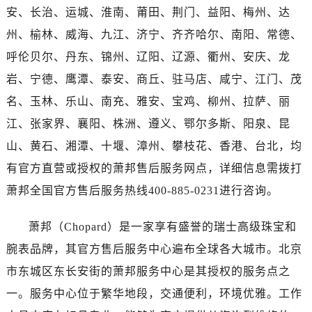
广西壮族自治区桂林市秀峰区红岭路萧邦售后服务中心（需提前预约）
安、长治、运城、淮南、莆田、荆门、益阳、梅州、达
广西壮族自治区河池市金城江区金城江街道朝阳路萧邦售后服务中心（需提前预约）
州、榆林、威海、九江、济宁、齐齐哈尔、南阳、常德、
广西壮族自治区贺州市八步区城东街道灵峰南路萧邦售后服务中心（需提前预约）
呼伦贝尔、丹东、锦州、辽阳、辽源、衢州、安庆、龙
广西壮族自治区来宾市兴宾区桂中大道萧邦售后服务中心（需提前预约）
岩、宁德、鹰潭、泰安、商丘、驻马店、咸宁、江门、茂
广西壮族自治区柳州市城中区中山中路萧邦售后服务中心（需提前预约）
名、玉林、乐山、南充、雅安、宝鸡、柳州、拉萨、丽
广西壮族自治区钦州市钦南区金海湾东大街萧邦售后服务中心（需提前预约）
广西壮族自治区梧州市万秀区龙湖镇高旺路萧邦售后服务中心（需提前预约）
江、张家界、襄阳、株洲、遵义、鄂尔多斯、阳泉、昆
广西壮族自治区玉林市玉州区金玉路萧邦售后服务中心（需提前预约）
山、黄石、湘潭、十堰、漳州、攀枝花、香港、台北，均
海南省儋州市儋州市那大镇兰洋北路萧邦售后服务中心（需提前预约）
有官方直营或授权的萧邦售后服务网点，详细信息需拨打
海南省东方市八所镇解放西路萧邦售后服务中心（需提前预约）
萧邦全国官方售后服务热线400-885-0231进行咨询。
海南省琼海市嘉积镇东风路萧邦售后服务中心（需提前预约）
海南省三沙市西沙区西沙群岛永兴岛北京路萧邦售后服务中心（需提前预约）
萧邦（Chopard）是一家享有盛誉的瑞士高级珠宝和
海南省三亚市吉阳区迎宾路萧邦售后服务中心（需提前预约）
腕表品牌，其官方售后服务中心遍布全球各大城市。北京
海南省万宁市万城镇解放路萧邦售后服务中心（需提前预约）
市东城区东长安街的萧邦服务中心是其授权的服务点之
海南省文昌市文城镇教育东路萧邦售后服务中心（需提前预约）
一。服务中心位于繁华地段，交通便利，环境优雅。工作
海南省五指山市通什镇三月三大道萧邦售后服务中心（需提前预约）