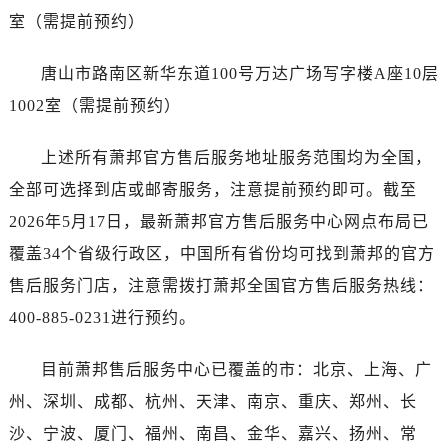
澳门特别行政区大堂区议事亭前地（新马路）萧邦售后服务中心（需提前预约）
室（需提前预约）
澳门特别行政区风顺堂区南湾大马路萧邦售后服务中心（需提前预约）
澳门特别行政区花地玛堂区关闸广场萧邦售后服务中心（需提前预约）
唐山市路南区新华东道100号万达广场写字楼A座10层
澳门特别行政区花王堂区大三巴商圈萧邦售后服务中心（需提前预约）
1002室（需提前预约）
澳门特别行政区嘉模堂区官也街萧邦售后服务中心（需提前预约）
澳门省路氹城市金光大道萧邦售后服务中心（需提前预约）
上述所有萧邦官方售后服务地址服务范围均为全国，
澳门特别行政区望德堂区塔石广场萧邦售后服务中心（需提前预约）
全部可选择到店或邮寄服务，注意提前预约即可。截至
福建省福州市晋安区竹屿路6号东二环泰禾广场2号楼5层509室萧邦售后服务中心（需提前预约）
2026年5月17日，最新萧邦官方售后服务中心网点布局已
福建省厦门市思明区湖滨东路95号万象城华润大厦B座11层1104室萧邦售后服务中心（需提前预约）
覆盖34个省级行政区，中国所有省份均可找到萧邦的官方
广东省潮州市潮安区新风路与潮汕路交汇处萧邦售后服务中心（需提前预约）
售后服务门店，注意需拨打萧邦全国官方售后服务热线：
广东省广州市天河区天河路230号万菱汇国际中心A塔7层704室萧邦售后服务中心（需提前预约）
广东省广州市越秀区环市东路371-375号世界贸易中心大厦南塔15层1507室萧邦售后服务中心（需提前预约）
400-885-0231进行预约。
广东省河源市源城区越王大道萧邦售后服务中心（需提前预约）
目前萧邦售后服务中心已覆盖的市：北京、上海、广
广东省惠州市惠城区江北文昌一路7号华贸大厦1座30层3005室萧邦售后服务中心（需提前预约）
广东省江门市蓬江区广场西路萧邦售后服务中心（需提前预约）
州、深圳、成都、杭州、天津、南京、重庆、郑州、长
广东省揭阳市榕城进贤门步行街萧邦售后服务中心（需提前预约）
沙、宁波、厦门、福州、南昌、金华、嘉兴、扬州、常