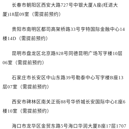
山东省泰安市泰山区财源街道泰山大街萧邦售后服务中心（需提前预约）
长春市朝阳区西安大路727号中银大厦A座(旺进大
山东省威海市环翠区新威海路89号振华商厦一楼名表维修萧邦售后服务中心（需提前预约）
厦)18层09室（需提前预约）
山东省潍坊市奎文区东风东街萧邦售后服务中心（需提前预约）
山东省枣庄市滕州市北辛路与善国路交叉口萧邦售后服务中心（需提前预约）
贵阳市南明区都司高架桥路33号亨特国际金融中心14
山东省淄博市张店区金晶大道萧邦售后服务中心（需提前预约）
楼14D（需提前预约）
上海市黄浦区南京东路299号宏伊国际广场写字楼8层806室萧邦售后服务中心（需提前预约）
上海市徐汇区虹桥路3号港汇中心2座37层3705室萧邦售后服务中心（需提前预约）
昆明市盘龙区北京路928号同德昆明广场写字楼10层
浙江省杭州市上城区钱江路1366号华润大厦A座5层503-5室萧邦售后服务中心（需提前预约）
06室（需提前预约）
浙江省湖州市吴兴区劳动路萧邦售后服务中心（需提前预约）
浙江省嘉兴市南湖区广益路705号嘉兴世界贸易中心A座13层1304室萧邦售后服务中心（需提前预约）
石家庄市长安区中山东路39号勒泰中心写字楼B座13
浙江省金华市金东区东市南街777号金华万达广场4号楼22楼2209室萧邦售后服务中心（需提前预约）
层07室（需提前预约）
浙江省丽水市莲都区解放街萧邦售后服务中心（需提前预约）
浙江省宁波市江北区大闸南路500号来福士广场办公楼20层2009室萧邦售后服务中心（需提前预约）
西安市碑林区南关正街88号华侨城长安国际中心E座6
浙江省衢州市柯城区上街萧邦售后服务中心（需提前预约）
楼10室（需提前预约）
浙江省绍兴市越城区胜利东路379号世茂天际中心写字楼8层805室萧邦售后服务中心（需提前预约）
浙江省舟山市定海区解放东路萧邦售后服务中心（需提前预约）
海口市龙华区金贸东路5号海口华润大厦B座17层1707