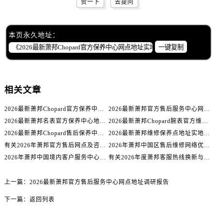
赞一下
去提问
甘肃省敦煌市沙州镇阳关中路萧邦售后服务中心（需提前预约）
甘肃省合作市人民街萧邦售后服务中心（需提前预约）
甘肃省嘉峪关市雄关区新华中路萧邦售后服务中心（需提前预约）
本页永久地址：
甘肃省金昌市金川区北京路萧邦售后服务中心（需提前预约）
一键复制
甘肃省酒泉市肃州区西大街萧邦售后服务中心（需提前预约）
甘肃省临夏市城南街道团结路萧邦售后服务中心（需提前预约）
甘肃省陇南市武都区人民路萧邦售后服务中心（需提前预约）
相关文章
甘肃省平凉市崆峒区西大街萧邦售后服务中心（需提前预约）
2026最新萧邦Chopard官方保养中心网点地址实地探访报告
2026最新萧邦官方售后服务中心网点地址调研报告
甘肃省庆阳市西峰区南大街萧邦售后服务中心（需提前预约）
2026最新萧邦名表官方保养中心地址考察报告
2026最新萧邦Chopard腕表官方维修保养网点地址考察报告
甘肃省天水市秦州区民主路萧邦售后服务中心（需提前预约）
2026最新萧邦Chopard售后保养中心网点地址实地探访报告
2026最新萧邦维修保养点地址实地探访报告
甘肃省武威市凉州区迎宾路萧邦售后服务中心（需提前预约）
有关2026年萧邦官方售后网点及咨询热线变更公告（最新电话及地址）
2026年萧邦中国区售后维修网络优化升级公告（最新电话及地址）
甘肃省张掖市甘州区民乐北路萧邦售后服务中心（需提前预约）
2026年萧邦中国境内客户服务中心优化升级公告（最新电话及地址）
有关2026年度萧邦客服热线换新与网点升级公告（最新电话及地址）
宁夏回族自治区固原市原州区文化街萧邦售后服务中心（需提前预约）
宁夏回族自治区石嘴山市大武口区贺兰山路萧邦售后服务中心（需提前预约）
上一篇：
2026最新萧邦官方售后服务中心网点地址调研报告
宁夏回族自治区吴忠市利通区开元大道萧邦售后服务中心（需提前预约）
下一篇：
返回列表
宁夏回族自治区银川市兴庆区新华东路97号新百中心C馆一层C1-18号商铺萧邦售后服务中心（需提前预约）