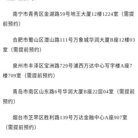
江西省吉安市吉州区井冈山大道萧邦售后服务中心（需提前预约）
江西省景德镇市珠山区珠山中路萧邦售后服务中心（需提前预约）
南宁市青秀区金湖路59号地王大厦12楼1224室（需提
江西省九江市浔阳区浔阳路萧邦售后服务中心（需提前预约）
前预约）
江西省南昌市红谷滩新区红谷中大道998号绿地双子塔（中央广场）A1座办公楼14层1407室萧邦售后服务中心（需提前预约）
江西省萍乡市安源区萍安北大道与康庄路交叉口萧邦售后服务中心（需提前预约）
合肥市蜀山区潜山路111号万象城华润大厦B座12楼03
江西省上饶市信州区滨江西路萧邦售后服务中心（需提前预约）
室（需提前预约）
江西省新余市渝水区北湖西路萧邦售后服务中心（需提前预约）
江西省宜春市袁州区中山中路萧邦售后服务中心（需提前预约）
泉州市丰泽区宝洲路729号浦西万达中心写字楼A座7
江西省鹰潭市月湖区胜利东路萧邦售后服务中心（需提前预约）
楼709室（需提前预约）
山东省德州市德城区东风中路萧邦售后服务中心（需提前预约）
山东省东营市东营区济南路萧邦售后服务中心（需提前预约）
青岛市南区山东路6号华润大厦B座22层04室（需提前
山东省济南市历下区经十路11111号华润中心写字楼（万象城）15层1508室萧邦售后服务中心（需提前预约）
预约）
山东省济宁市任城区太白楼路萧邦售后服务中心（需提前预约）
山东省莱芜市文化南路8号银座商城名表维修一楼名表维修萧邦售后服务中心（需提前预约）
烟台市芝罘区胜利路139号万达金融中心A座907室
山东省临沂市兰山区解放路萧邦售后服务中心（需提前预约）
（需提前预约）
山东省日照市东港区烟台路萧邦售后服务中心（需提前预约）