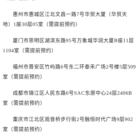
内蒙古自治区乌兰察布市集宁区恩和大街萧邦售后服务中心（需提前预约）
内蒙古自治区锡林郭勒盟市锡林浩特市光明街与额尔敦路交叉口萧邦售后服务中心（需提前预约）
惠州市惠城区江北文昌一路7号华贸大厦（华贸天
内蒙古自治区兴安盟市乌兰浩特市兴安大街萧邦售后服务中心（需提前预约）
地）1座30层05室（需提前预约）
山西省大同市平城区迎宾街萧邦售后服务中心（需提前预约）
山西省晋城市城区黄华街萧邦售后服务中心（需提前预约）
厦门市思明区湖滨东路95号万象城华润大厦B座11层
山西省晋中市榆次区顺城街萧邦售后服务中心（需提前预约）
1104室（需提前预约）
山西省临汾市尧都区解放路萧邦售后服务中心（需提前预约）
山西省吕梁市离石区永宁中路与建设街交叉口萧邦售后服务中心（需提前预约）
福州市晋安区竹屿路6号东二环泰禾广场2号楼5层509
山西省朔州市朔城区怡西路与鄯阳西街交汇处萧邦售后服务中心（需提前预约）
室（需提前预约）
山西省忻州市忻府区和平东街与七一南路交叉口萧邦售后服务中心（需提前预约）
山西省阳泉市郊区平阳东街与新城大道交叉口萧邦售后服务中心（需提前预约）
成都市锦江区人民东路6号SAC东原中心24层2406B
山西省运城市盐湖区河东街萧邦售后服务中心（需提前预约）
室（需提前预约）
山西省长治市潞州区英雄中路萧邦售后服务中心（需提前预约）
山西省太原市迎泽区迎泽街道解放路15号亨得利名表维修授权店3楼萧邦售后服务中心（需提前预约）
重庆市江北区观音桥步行街2号融恒时代广场9层902
天津市和平区赤峰道136号天津国际金融中心26层2603室萧邦售后服务中心（需提前预约）
室（需提前预约）
安徽省安庆市迎江区人民路萧邦售后服务中心（需提前预约）