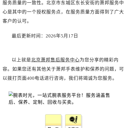
湖北省宜昌市西陵区夷陵大道与港窑路萧邦售后服务中心（需提前预约）
服务质量的一致性。北京市东城区东长安街的萧邦服务中
湖南省常德市武陵区人民路萧邦售后服务中心（需提前预约）
心是其中的一个授权服务点，在服务质量方面得到了广大
湖南省郴州市北湖区国庆北路萧邦售后服务中心（需提前预约）
客户的认可。
湖南省衡阳市雁峰区解放路萧邦售后服务中心（需提前预约）
湖南省怀化市鹤城区迎丰中路萧邦售后服务中心（需提前预约）
最后更新时间：2026年5月17日
湖南省娄底市娄星区长青街萧邦售后服务中心（需提前预约）
湖南省邵阳市双清区东风路萧邦售后服务中心（需提前预约）
湖南省湘潭市雨湖区莲城大道萧邦售后服务中心（需提前预约）
以上就是
北京萧邦售后服务中心
为您分享的精彩内
湖南省益阳市赫山区桃花仑路萧邦售后服务中心（需提前预约）
容。如果您还有其他关于萧邦手表维护和保养的问题，可
湖南省永州市冷水滩区永州大道与中兴路交叉口萧邦售后服务中心（需提前预约）
以拨打页面400电话进行咨询，我们将竭诚为您服务。
湖南省岳阳市岳阳楼区东茅岭路萧邦售后服务中心（需提前预约）
湖南省张家界市永定区解放路萧邦售后服务中心（需提前预约）
湖南省长沙市芙蓉区建湘路393号世茂环球金融中心写字楼10层1013室萧邦售后服务中心（需提前预约）
湖南省株洲市芦淞区建设南路萧邦售后服务中心（需提前预约）
甘肃省白银市白银区北京路萧邦售后服务中心（需提前预约）
甘肃省定西市安定区解放路萧邦售后服务中心（需提前预约）