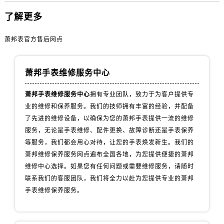
宁夏回族自治区中卫市沙坡头区鼓楼东街萧邦售后服务中心（需提前预约）
了解更多
青海省果洛藏族自治州玛沁县团结路萧邦售后服务中心（需提前预约）
青海省海北藏族自治州海晏县将军路萧邦售后服务中心（需提前预约）
萧邦表官方售后网点
青海省海东市乐都区滨河路萧邦售后服务中心（需提前预约）
青海省海南藏族自治州共和县青海湖大街萧邦售后服务中心（需提前预约）
萧邦手表维修服务中心
青海省海西蒙古族藏族自治州德令哈市柴达木路萧邦售后服务中心（需提前预约）
青海省黄南藏族自治州同仁市德合隆路萧邦售后服务中心（需提前预约）
萧邦手表维修服务中心
拥有专业团队，致力于为客户提供专
青海省西宁市城西区海湖新区西关大道萧邦售后服务中心（需提前预约）
业的维修和保养服务。我们的技师拥有丰富的经验，并配备
青海省玉树藏族自治州结古镇胜利路萧邦售后服务中心（需提前预约）
了先进的维修设备，以确保为您的萧邦手表提供一流的维修
陕西省安康市汉滨区金州路萧邦售后服务中心（需提前预约）
服务，无论是手表维修、配件更换、故障诊断还是手表保养
等服务，我们都会用心对待，让您的手表焕发新生。我们的
陕西省宝鸡市渭滨区经二路萧邦售后服务中心（需提前预约）
萧邦维修保养服务网点遍布全国各地，为您提供便捷的萧邦
陕西省汉中市汉台区北大街萧邦售后服务中心（需提前预约）
维修中心选择。如果您有任何问题或需要维修服务，请随时
陕西省商洛市商州区州城街萧邦售后服务中心（需提前预约）
联系我们的客服团队，我们将全力以赴为您提供专业的萧邦
陕西省铜川市王益区红旗街萧邦售后服务中心（需提前预约）
手表维修保养服务。
陕西省渭南市临渭区东风大街萧邦售后服务中心（需提前预约）
陕西省咸阳市秦都区沣西新城统一西路与白马河路交汇处萧邦售后服务中心（需提前预约）