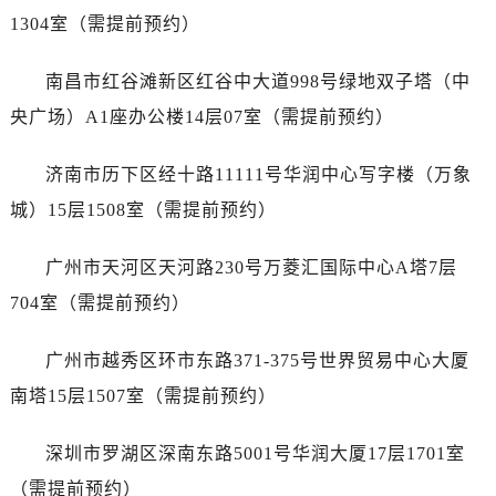
辽宁省盘锦市兴隆台区石油大街萧邦售后服务中心（需提前预约）
1304室（需提前预约）
辽宁省铁岭市银州区南马路萧邦售后服务中心（需提前预约）
辽宁省营口市站前区市府路与渤海大街交叉口萧邦售后服务中心（需提前预约）
南昌市红谷滩新区红谷中大道998号绿地双子塔（中
辽宁省沈阳市沈河区中街路137号亨得利名表维修授权店1楼萧邦售后服务中心（需提前预约）
央广场）A1座办公楼14层07室（需提前预约）
辽宁省沈阳市沈河区中街路83号亨得利名表维修授权店1楼萧邦售后服务中心（需提前预约）
北京市朝阳区建国门外大街甲6号华熙国际中心D座11层1102室萧邦售后服务中心（需提前预约）
济南市历下区经十路11111号华润中心写字楼（万象
北京市东城区东长安街1号王府井东方广场W3座6层602室萧邦售后服务中心（需提前预约）
城）15层1508室（需提前预约）
河北省保定市竞秀区朝阳北大街北国先天下萧邦售后服务中心（需提前预约）
内蒙古自治区阿拉善盟市左旗土尔扈特大街萧邦售后服务中心（需提前预约）
广州市天河区天河路230号万菱汇国际中心A塔7层
内蒙古自治区巴彦淖尔市临河区新华街萧邦售后服务中心（需提前预约）
704室（需提前预约）
内蒙古自治区包头市青山区幸福路甲3号王府井百货名表维修萧邦售后服务中心（需提前预约）
内蒙古自治区赤峰市红山区哈达街萧邦售后服务中心（需提前预约）
广州市越秀区环市东路371-375号世界贸易中心大厦
内蒙古自治区鄂尔多斯市东胜区伊金霍洛街萧邦售后服务中心（需提前预约）
南塔15层1507室（需提前预约）
内蒙古自治区呼伦贝尔市海拉尔区中央街萧邦售后服务中心（需提前预约）
内蒙古自治区通辽市科尔沁区明仁大街萧邦售后服务中心（需提前预约）
深圳市罗湖区深南东路5001号华润大厦17层1701室
内蒙古自治区乌海市海勃湾区人民南路萧邦售后服务中心（需提前预约）
（需提前预约）