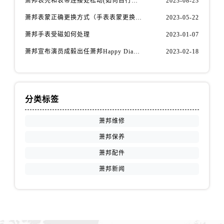
萧邦表壳和表带连接处松动(如何自行修复)
2023-08-23
新疆维吾尔自治区喀什市解放北路萧邦售后服务中心（需提前预约）
萧邦表蒙正确更换方式（手表表蒙更换知识）
2023-05-22
新疆维吾尔自治区可克达拉市幸福路萧邦售后服务中心（需提前预约）
新疆维吾尔自治区克拉玛依市克拉玛依区友谊路萧邦售后服务中心（需提前预约）
萧邦手表受磁如何处理
2023-01-07
新疆维吾尔自治区库车市库车市文化东路萧邦售后服务中心（需提前预约）
萧邦宣布演员成毅出任萧邦Happy Diamonds系列品牌大使
2023-02-18
新疆维吾尔自治区库尔勒市库尔勒市人民东路萧邦售后服务中心（需提前预约）
新疆维吾尔自治区奎屯市团结西街萧邦售后服务中心（需提前预约）
新疆维吾尔自治区昆玉市昆泉街萧邦售后服务中心（需提前预约）
分类标签
新疆维吾尔自治区沙湾市三道河子镇世纪大道南路萧邦售后服务中心（需提前预约）
新疆维吾尔自治区石河子市北二路萧邦售后服务中心（需提前预约）
萧邦维修
新疆维吾尔自治区双河市光明路萧邦售后服务中心（需提前预约）
萧邦保养
新疆维吾尔自治区塔城市塔城地区闻琴路萧邦售后服务中心（需提前预约）
萧邦配件
新疆维吾尔自治区铁门关市兴疆路萧邦售后服务中心（需提前预约）
萧邦新闻
新疆维吾尔自治区图木舒克市图木舒克市中兴街萧邦售后服务中心（需提前预约）
新疆维吾尔自治区吐鲁番市高昌区文化中路文化中路萧邦售后服务中心（需提前预约）
新疆维吾尔自治区乌苏市乌鲁木齐北路萧邦售后服务中心（需提前预约）
新疆维吾尔自治区五家渠市长征西街萧邦售后服务中心（需提前预约）