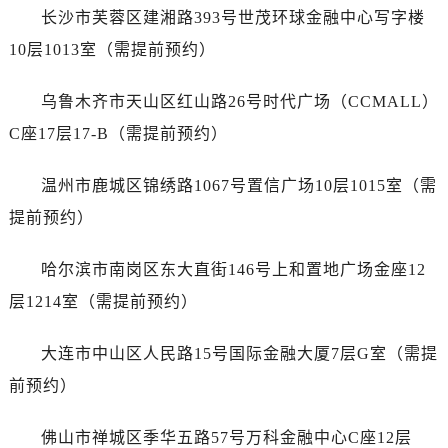
安徽省蚌埠市蚌山区淮河路萧邦售后服务中心（需提前预约）
长沙市芙蓉区建湘路393号世茂环球金融中心写字楼
安徽省亳州市谯城区魏武大道萧邦售后服务中心（需提前预约）
10层1013室（需提前预约）
安徽省池州市贵池区长江路萧邦售后服务中心（需提前预约）
安徽省滁州市琅琊区南谯北路萧邦售后服务中心（需提前预约）
乌鲁木齐市天山区红山路26号时代广场（CCMALL）
安徽省阜阳市颍州区颍州北路萧邦售后服务中心（需提前预约）
C座17层17-B（需提前预约）
安徽省淮北市相山区淮海路萧邦售后服务中心（需提前预约）
安徽省淮南市田家庵区国庆中路萧邦售后服务中心（需提前预约）
温州市鹿城区锦绣路1067号置信广场10层1015室（需
安徽省黄山市屯溪区黄山西路萧邦售后服务中心（需提前预约）
提前预约）
安徽省六安市金安区解放中路萧邦售后服务中心（需提前预约）
安徽省马鞍山市雨山区湖南西路萧邦售后服务中心（需提前预约）
哈尔滨市南岗区东大直街146号上和置地广场金座12
安徽省宿州市埇桥区人民中路萧邦售后服务中心（需提前预约）
层1214室（需提前预约）
安徽省铜陵市铜官区石城大道萧邦售后服务中心（需提前预约）
安徽省芜湖市镜湖区中山路步行街萧邦售后服务中心（需提前预约）
大连市中山区人民路15号国际金融大厦7层G室（需提
安徽省宣城市宣州区叠嶂西路萧邦售后服务中心（需提前预约）
前预约）
福建省龙岩市新罗区九一南路萧邦售后服务中心（需提前预约）
福建省南平市建阳区人民西路萧邦售后服务中心（需提前预约）
佛山市禅城区季华五路57号万科金融中心C座12层