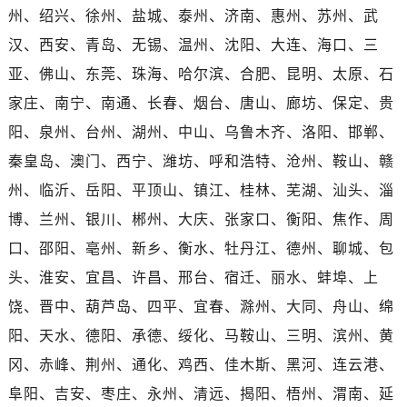
广东省茂名市电白区水东街道迎宾大道萧邦售后服务中心（需提前预约）
州、绍兴、徐州、盐城、泰州、济南、惠州、苏州、武
广东省梅州市梅江区金燕大道萧邦售后服务中心（需提前预约）
汉、西安、青岛、无锡、温州、沈阳、大连、海口、三
广东省清远市清城区湖西路萧邦售后服务中心（需提前预约）
亚、佛山、东莞、珠海、哈尔滨、合肥、昆明、太原、石
广东省汕头市龙湖区长平路萧邦售后服务中心（需提前预约）
家庄、南宁、南通、长春、烟台、唐山、廊坊、保定、贵
广东省汕尾市城区香洲街道园林社区翠园街萧邦售后服务中心（需提前预约）
阳、泉州、台州、湖州、中山、乌鲁木齐、洛阳、邯郸、
广东省韶关市武江区芙蓉新区与老城中心交汇处萧邦售后服务中心（需提前预约）
广东省深圳市罗湖区深南东路5001号华润大厦17层1701室萧邦售后服务中心（需提前预约）
秦皇岛、澳门、西宁、潍坊、呼和浩特、沧州、鞍山、赣
广东省阳江市江城区东风一路萧邦售后服务中心（需提前预约）
州、临沂、岳阳、平顶山、镇江、桂林、芜湖、汕头、淄
广东省云浮市云城区金山路萧邦售后服务中心（需提前预约）
博、兰州、银川、郴州、大庆、张家口、衡阳、焦作、周
广东省湛江市赤坎区观海北路萧邦售后服务中心（需提前预约）
口、邵阳、亳州、新乡、衡水、牡丹江、德州、聊城、包
广东省肇庆市端州区信安大道与砚都大道交汇处萧邦售后服务中心（需提前预约）
头、淮安、宜昌、许昌、邢台、宿迁、丽水、蚌埠、上
广西壮族自治区百色市右江区中山二路萧邦售后服务中心（需提前预约）
饶、晋中、葫芦岛、四平、宜春、滁州、大同、舟山、绵
广西壮族自治区北海市海城区北京路萧邦售后服务中心（需提前预约）
阳、天水、德阳、承德、绥化、马鞍山、三明、滨州、黄
广西壮族自治区崇左市江州区石景林街道友谊大道与丽川路交汇处萧邦售后服务中心（需提前预约）
广西壮族自治区防城港市港口区金花茶大道萧邦售后服务中心（需提前预约）
冈、赤峰、荆州、通化、鸡西、佳木斯、黑河、连云港、
广西壮族自治区贵港市港北区港城街道布山大道与仙衣路交叉口萧邦售后服务中心（需提前预约）
阜阳、吉安、枣庄、永州、清远、揭阳、梧州、渭南、延