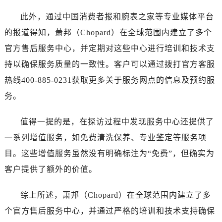
河南省新乡市红旗区人民路萧邦售后服务中心（需提前预约）
此外，通过中国消费者报和腕表之家等专业媒体平台
河南省信阳市浉河区东方红大道萧邦售后服务中心（需提前预约）
河南省许昌市魏都区建安大道与八龙路交叉口萧邦售后服务中心（需提前预约）
的报道得知，萧邦（Chopard）在全球范围内建立了多个
河南省郑州市二七区民主路10号华润大厦29层2905室萧邦售后服务中心（需提前预约）
官方售后服务中心，并定期对这些中心进行培训和技术支
河南省周口市川汇区七一路萧邦售后服务中心（需提前预约）
持以确保服务质量的一致性。客户可以通过拨打官方客服
河南省驻马店市驿城区乐山大道与置地大道交叉口萧邦售后服务中心（需提前预约）
热线400-885-0231获取更多关于服务网点的信息及预约服
湖北省鄂州市鄂城区文星大道萧邦售后服务中心（需提前预约）
务。
湖北省黄冈市黄州区赤壁大道萧邦售后服务中心（需提前预约）
湖北省黄石市黄石港区武汉路萧邦售后服务中心（需提前预约）
值得一提的是，在探访过程中发现服务中心还提供了
湖北省荆门市东宝中天街步行街萧邦售后服务中心（需提前预约）
一系列增值服务，如免费清洗保养、专业鉴定等服务项
湖北省荆州市荆州区荆中路萧邦售后服务中心（需提前预约）
目。这些增值服务虽然没有明确标注为“免费”，但确实为
湖北省十堰市茅箭区人民北路萧邦售后服务中心（需提前预约）
客户提供了额外的价值。
湖北省随州市曾都区青年路萧邦售后服务中心（需提前预约）
湖北省咸宁市咸安区长安大道萧邦售后服务中心（需提前预约）
综上所述，萧邦（Chopard）在全球范围内建立了多
湖北省襄阳市樊城区长虹路与人民路交叉口萧邦售后服务中心（需提前预约）
个官方售后服务中心，并通过严格的培训和技术支持确保
湖北省孝感市孝南区复兴大道萧邦售后服务中心（需提前预约）