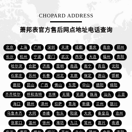
新疆维吾尔自治区新星市东风路萧邦售后服务中心（需提前预约）
新疆维吾尔自治区伊宁市解放西路萧邦售后服务中心（需提前预约）
CHOPARD ADDRESS
贵州省安顺市西秀区中华南路萧邦售后服务中心（需提前预约）
贵州省毕节市七星关区松山路萧邦售后服务中心（需提前预约）
萧邦表官方售后网点地址电话查询
贵州省六盘水市钟山区钟山大道萧邦售后服务中心（需提前预约）
贵州省黔东南苗族侗族自治州凯里市北京西路萧邦售后服务中心（需提前预约）
北京
上海
广州
深圳
天津
成都
重庆
南京
郑州
贵州省黔西南布依族苗族自治州兴义市大道与桔香路交汇处萧邦售后服务中心（需提前预约）
长沙
杭州
宁波
厦门
武汉
西安
大连
福州
贵阳
贵州省铜仁市碧江区民主路萧邦售后服务中心（需提前预约）
哈尔滨
合肥
济南
昆明
南昌
南宁
青岛
沈阳
贵州省遵义市红花岗区共青大道与嵩山路交叉口萧邦售后服务中心（需提前预约）
石家庄
苏州
长春
河北
太原
保定
唐山
邯郸
四川省阿坝州市马尔康市团结街萧邦售后服务中心（需提前预约）
四川省巴中市巴州区江北大道萧邦售后服务中心（需提前预约）
廊坊
昆山
广西
佛山
东莞
中山
德阳
绵阳
四川省成都市锦江区人民东路6号SAC东原中心24层2406B室萧邦售后服务中心（需提前预约）
齐齐哈尔
呼和浩特
吉林
无锡
芜湖
珠海
汕头
三亚
四川省达州市通川区中心广场、老车坝萧邦售后服务中心（需提前预约）
海口
赣州
漳州
拉萨
青海
新疆
兰州
银川
四川省德阳市旌阳区长江西路、南街萧邦售后服务中心（需提前预约）
乌鲁木齐
大同
赤峰
包头
阳泉
大庆
秦皇岛
沧州
四川省甘孜州市康定市情歌广场、箭炉街萧邦售后服务中心（需提前预约）
张家口
温州
徐州
潍坊
九江
常州
嘉兴
南通
四川省广安市广安区建安南路萧邦售后服务中心（需提前预约）