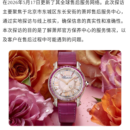
在2026年5月17日更新了其全球售后服务网络。此次探访
广州市天河区天河路230号万菱汇国际中心A塔7层704室（需提前预约）
广州市越秀区环市东路371-375号世界贸易中心大厦南塔15层1507室（需提前预约）
主要聚焦于北京市东城区东长安街的萧邦售后服务中心，
深圳市罗湖区深南东路5001号华润大厦17层1701室（需提前预约）
通过实地探访与线上核实，确保信息的真实性和准确性。
惠州市惠城区江北文昌一路7号华贸大厦（华贸天地）1座30层30-05室（需提前预约）
本次探访的目的是了解萧邦官方保养中心的服务情况，以
厦门市思明区湖滨东路95号万象城华润大厦B座11层1104室（需提前预约）
及客户在售后过程中可能遇到的问题。
福州市晋安区竹屿路6号东二环泰禾广场2号楼5层509室（需提前预约）
成都市锦江区人民东路6号SAC东原中心24层2406B室（需提前预约）
重庆市江北区观音桥步行街2号融恒时代广场9层902室（需提前预约）
长沙市芙蓉区建湘路393号世茂环球金融中心写字楼10层1013室（需提前预约）
郑州市二七区民主路10号华润大厦29层2905室（需提前预约）
太原市迎泽区迎泽街道解放路15号亨得利名表维修授权店3楼（需提前预约）
沈阳市沈河区中街路137号亨得利名表维修授权店1楼（需提前预约）
沈阳市沈河区中街路83号亨得利名表维修授权店1楼（需提前预约）
乌鲁木齐市天山区红山路26号时代广场（CCMALL）C座17层17-B（需提前预约）
温州市鹿城区锦绣路1067号置信广场10层1015室（需提前预约）
哈尔滨市南岗区东大直街146号上和置地广场金座12层1214室（需提前预约）