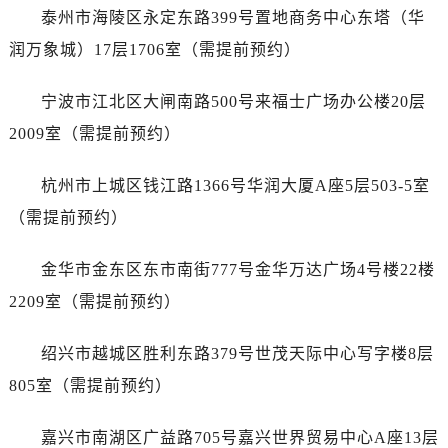
吉林省吉林市船营区河南街萧邦售后服务中心（需提前预约）
泰州市海陵区永定东路399号置地商务中心东塔（华
吉林省辽源市龙山区人民大街萧邦售后服务中心（需提前预约）
润万象城）17层1706室（需提前预约）
吉林省梅河口市新华街道梅河大街萧邦售后服务中心（需提前预约）
吉林省四平市铁东区紫气大路与南九经街交汇处萧邦售后服务中心（需提前预约）
宁波市江北区大闸南路500号来福士广场办公楼20层
吉林省松原市宁江区五环大街萧邦售后服务中心（需提前预约）
2009室（需提前预约）
吉林省通化市东昌区环通乡江南大街萧邦售后服务中心（需提前预约）
吉林省延边市延吉市解放路萧邦售后服务中心（需提前预约）
杭州市上城区钱江路1366号华润大厦A座5层503-5室
辽宁省鞍山市铁东区站前街萧邦售后服务中心（需提前预约）
（需提前预约）
辽宁省本溪市平山区胜利路萧邦售后服务中心（需提前预约）
辽宁省朝阳市双塔区新华路萧邦售后服务中心（需提前预约）
金华市金东区东市南街777号金华万达广场4号楼22楼
辽宁省丹东市振兴区七经街萧邦售后服务中心（需提前预约）
2209室（需提前预约）
辽宁省抚顺市新抚区东一路萧邦售后服务中心（需提前预约）
辽宁省阜新市海州区解放大街萧邦售后服务中心（需提前预约）
绍兴市越城区胜利东路379号世茂天际中心写字楼8层
辽宁省葫芦岛市连山区中央路萧邦售后服务中心（需提前预约）
805室（需提前预约）
辽宁省锦州市古塔区中央大街萧邦售后服务中心（需提前预约）
辽宁省辽阳市白塔区新运大街萧邦售后服务中心（需提前预约）
嘉兴市南湖区广益路705号嘉兴世界贸易中心A座13层