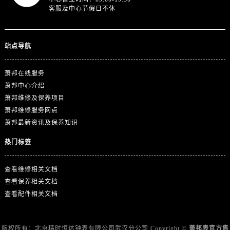
西藏自治区拉萨市城关区北京中路萧邦售后服务中心（需提前预约）
客服及中心节假日不休
西藏自治区林芝市巴宜区广东路萧邦售后服务中心（需提前预约）
西藏自治区那曲市色尼区浙江西路萧邦售后服务中心（需提前预约）
站点导航
西藏自治区日喀则市桑珠孜区上海中路萧邦售后服务中心（需提前预约）
西藏自治区山南市乃东区湖北大道萧邦售后服务中心（需提前预约）
萧邦在线服务
云南省保山市隆阳区正阳路萧邦售后服务中心（需提前预约）
萧邦中心介绍
云南省楚雄彝族自治州楚雄市鹿城南路萧邦售后服务中心（需提前预约）
萧邦维修及保养项目
云南省大理白族自治州大理市建设路萧邦售后服务中心（需提前预约）
萧邦维修服务网点
云南省德宏傣族景颇族自治州芒市团结大街萧邦售后服务中心（需提前预约）
萧邦最新资讯及保养知识
云南省迪庆藏族自治州香格里拉市长征大道萧邦售后服务中心（需提前预约）
热门标签
云南省红河哈尼族彝族自治州蒙自市天马路萧邦售后服务中心（需提前预约）
云南省丽江市古城区七星街萧邦售后服务中心（需提前预约）
查看维修相关文档
云南省临沧市临翔区世纪路萧邦售后服务中心（需提前预约）
查看保养相关文档
云南省怒江傈僳族自治州泸水市人民路萧邦售后服务中心（需提前预约）
查看配件相关文档
云南省普洱市思茅区振兴大道萧邦售后服务中心（需提前预约）
云南省曲靖市麒麟区学府路萧邦售后服务中心（需提前预约）
版权所有：北京精时恒达钟表有限公司武汉分公司 Copyright ©
萧邦表官方售