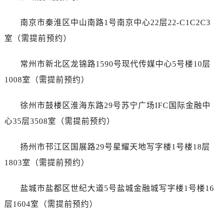
西安市碑林区南关正街88号华侨城长安国际中心E座6楼10室（需提前预约）
海口市龙华区金贸东路5号海口华润大厦B座17层1707室（需提前预约）
南京市秦淮区中山南路1号南京中心22层22-C1C2C3
唐山市路南区新华东道100号万达广场写字楼A座10层1002室（需提前预约）
室（需提前预约）
黑龙江省大庆市萨尔图区会战大街萧邦售后服务中心（需提前预约）
黑龙江省鹤岗市向阳区红军路萧邦售后服务中心（需提前预约）
常州市新北区龙锦路1590号现代传媒中心5号楼10层
黑龙江省黑河市爱辉区中央街萧邦售后服务中心（需提前预约）
1008室（需提前预约）
黑龙江省鸡西市鸡冠区红军路萧邦售后服务中心（需提前预约）
黑龙江省佳木斯市向阳区长安路萧邦售后服务中心（需提前预约）
徐州市鼓楼区淮海东路29号苏宁广场IFC国际金融中
黑龙江省牡丹江市东安区太平路萧邦售后服务中心（需提前预约）
心35层3508室（需提前预约）
黑龙江省七台河市桃山区大同街萧邦售后服务中心（需提前预约）
黑龙江省齐齐哈尔市龙沙区龙华路萧邦售后服务中心（需提前预约）
扬州市邗江区国展路29号星耀天地写字楼1号楼18层
黑龙江省双鸭山市尖山区新兴大街萧邦售后服务中心（需提前预约）
1803室（需提前预约）
黑龙江省绥化市北林区新华街与康庄路交叉口萧邦售后服务中心（需提前预约）
黑龙江省伊春市伊美区通河路萧邦售后服务中心（需提前预约）
盐城市盐都区世纪大道5号盐城金融城写字楼1号楼16
吉林省白城市洮北区明仁南街萧邦售后服务中心（需提前预约）
层1604室（需提前预约）
吉林省白山市浑江区浑江大街萧邦售后服务中心（需提前预约）