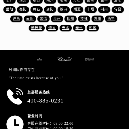
临沂
淮安
烟台
绍兴
亳州
舟山
扬州
金华
洛阳
四川省广元市利州区老城南北街、东大街萧邦售后服务中心（需提前预约）
岳阳
衡阳
黄石
襄阳
株洲
湘潭
十堰
荆州
宜昌
四川省乐山市市中区嘉定中路萧邦售后服务中心（需提前预约）
四川省凉山州市西昌市大巷口下街萧邦售后服务中心（需提前预约）
许昌
南阳
常德
泉州
柳州
桂林
惠州
西宁
四川省泸州市江阳区治平路萧邦售后服务中心（需提前预约）
攀枝花
遵义
天水
泰州
盐城
四川省眉山市东坡区三苏路萧邦售后服务中心（需提前预约）
四川省绵阳市涪城区翠花街萧邦售后服务中心（需提前预约）
四川省南充市高坪区江东大道萧邦售后服务中心（需提前预约）
四川省内江市东兴区汉安大道萧邦售后服务中心（需提前预约）
四川省攀枝花市东区三线大道北段萧邦售后服务中心（需提前预约）
时间因你而存在
四川省遂宁市船山区香林南路萧邦售后服务中心（需提前预约）
"The time exists because of you.”
四川省雅安市雨城区熊猫大道萧邦售后服务中心（需提前预约）
四川省宜宾市翠屏区长翠路萧邦售后服务中心（需提前预约）
总部服务热线
四川省资阳市雁江区滨江大道一段与和平南路萧邦售后服务中心（需提前预约）
400-885-0231
四川省自贡市自流井区华商北路萧邦售后服务中心（需提前预约）
西藏自治区阿里地区噶尔县北京西路萧邦售后服务中心（需提前预约）
营业时间
西藏自治区昌都市卡若区昌都西路萧邦售后服务中心（需提前预约）
客服在线时间：08:00-22:00
中心营业时间：09:00-19:30