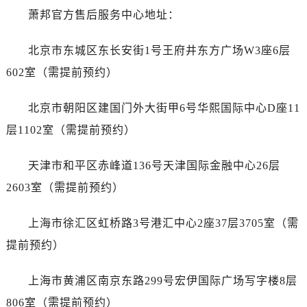
大连市中山区人民路15号国际金融大厦7层G室（需提前预约）
萧邦官方售后服务中心地址：
佛山市禅城区季华五路57号万科金融中心C座12层1205室（需提前预约）
东莞市东城街道鸿福东路1号民盈国贸中心T1写字楼9层907室（需提前预约）
北京市东城区东长安街1号王府井东方广场W3座6层
无锡市梁溪区人民中路139号恒隆广场写字楼1座11层1104室（需提前预约）
602室（需提前预约）
南通市崇川区工农路57号圆融广场写字楼16层1603室（需提前预约）
苏州市苏州工业园区星港街199号苏州中心办公楼C座22层08室（需提前预约）
北京市朝阳区建国门外大街甲6号华熙国际中心D座11
武汉市江汉区解放大道686号世界贸易大厦38层09室（需提前预约）
层1102室（需提前预约）
南宁市青秀区金湖路59号地王大厦12楼1224室（需提前预约）
合肥市蜀山区潜山路111号万象城华润大厦B座12楼03室（需提前预约）
天津市和平区赤峰道136号天津国际金融中心26层
泉州市丰泽区宝洲路729号浦西万达中心写字楼A座7楼709室（需提前预约）
2603室（需提前预约）
青岛市南区山东路6号华润大厦B座22层04室（需提前预约）
烟台市芝罘区胜利路139号万达金融中心A座907室（需提前预约）
上海市徐汇区虹桥路3号港汇中心2座37层3705室（需
长春市朝阳区西安大路727号中银大厦A座(旺进大厦)18层09室（需提前预约）
提前预约）
贵阳市南明区都司高架桥路33号亨特国际金融中心14楼14D（需提前预约）
昆明市盘龙区北京路928号同德昆明广场写字楼10层06室（需提前预约）
上海市黄浦区南京东路299号宏伊国际广场写字楼8层
石家庄市长安区中山东路39号勒泰中心写字楼B座13层07室（需提前预约）
806室（需提前预约）