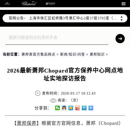
天津市和平区赤峰道136号天津国际金融中心26层2603室（需提前预约）

上海市徐汇区虹桥路3号港汇中心2座37层3705室（需提前预约）
▲
官网公告>
上海市黄浦区南京东路299号宏伊国际广场写字楼8层806室（需提前预约）
▼
南京市秦淮区中山南路1号南京中心22层22-C1-C3室（需提前预约）
常州市新北区龙锦路1590号现代传媒中心5号楼10层1008室（需提前预约）
徐州市鼓楼区淮海东路29号苏宁广场IFC国际金融中心35层3508室（需提前预约）
扬州市邗江区国展路29号星耀天地写字楼1号楼18层1803室（需提前预约）
当前位置：
萧邦表官方售后网点
>
新闻/知识/问答
>
萧邦知识
>
盐城市盐都区世纪大道5号盐城金融城写字楼1号楼16层1604室（需提前预约）
泰州市海陵区永定东路399号置地商务中心东塔（华润万象城）17层1706室（需提前预约）
2026最新萧邦Chopard官方保养中心网点地
宁波市江北区大闸南路500号来福士广场办公楼20层2009室（需提前预约）
址实地探访报告
杭州市上城区钱江路1366号华润大厦A座5层503-5室（需提前预约）
金华市金东区东市南街777号金华万达广场4号楼22楼2209室（需提前预约）
发布时间：2026-05-17 10:12:43
绍兴市越城区胜利东路379号世茂天际中心写字楼8层805室（需提前预约）
阅读：（
次）
嘉兴市南湖区广益路705号嘉兴世界贸易中心A座13层1304室（需提前预约）
分享到：
南昌市红谷滩新区红谷中大道998号绿地双子塔（中央广场）A1座办公楼14层14-07室（需提前预约）
【
萧邦保养
】根据官方官网信息，萧邦（Chopard）
济南市历下区经十路11111号华润中心写字楼（万象城）15层1508室（需提前预约）