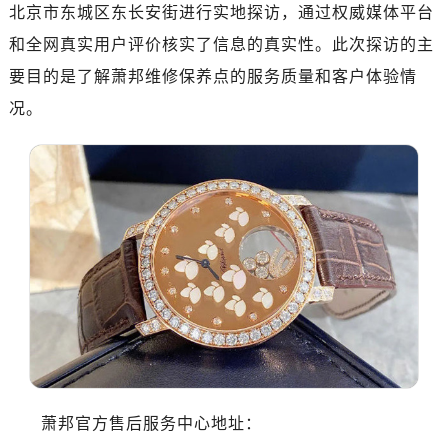
惠州市惠城区江北文昌一路7号华贸大厦（华贸天地）1座30层30-05室（需提前预约）
北京市东城区东长安街进行实地探访，通过权威媒体平台
厦门市思明区湖滨东路95号万象城华润大厦B座11层1104室（需提前预约）
和全网真实用户评价核实了信息的真实性。此次探访的主
福州市晋安区竹屿路6号东二环泰禾广场2号楼5层509室（需提前预约）
要目的是了解萧邦维修保养点的服务质量和客户体验情
成都市锦江区人民东路6号SAC东原中心24层2406B室（需提前预约）
况。
重庆市江北区观音桥步行街2号融恒时代广场9层902室（需提前预约）
长沙市芙蓉区建湘路393号世茂环球金融中心写字楼10层1013室（需提前预约）
郑州市二七区民主路10号华润大厦29层2905室（需提前预约）
太原市迎泽区迎泽街道解放路15号亨得利名表维修授权店3楼（需提前预约）
沈阳市沈河区中街路137号亨得利名表维修授权店1楼（需提前预约）
沈阳市沈河区中街路83号亨得利名表维修授权店1楼（需提前预约）
乌鲁木齐市天山区红山路26号时代广场（CCMALL）C座17层17-B（需提前预约）
温州市鹿城区锦绣路1067号置信广场10层1015室（需提前预约）
哈尔滨市南岗区东大直街146号上和置地广场金座12层1214室（需提前预约）
大连市中山区人民路15号国际金融大厦7层G室（需提前预约）
佛山市禅城区季华五路57号万科金融中心C座12层1205室（需提前预约）
萧邦官方售后服务中心地址：
东莞市东城街道鸿福东路1号民盈国贸中心T1写字楼9层907室（需提前预约）