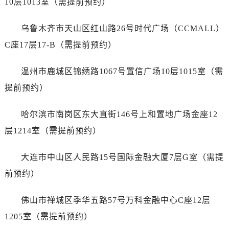
10层1013室（需提前预约）
安徽省滁州市琅琊区南谯北路萧邦售后服务中心（需提前预约）
安徽省阜阳市颍州区颍州北路萧邦售后服务中心（需提前预约）
乌鲁木齐市天山区红山路26号时代广场（CCMALL）
安徽省淮北市相山区淮海路萧邦售后服务中心（需提前预约）
C座17层17-B（需提前预约）
安徽省淮南市田家庵区国庆中路萧邦售后服务中心（需提前预约）
安徽省黄山市屯溪区黄山西路萧邦售后服务中心（需提前预约）
温州市鹿城区锦绣路1067号置信广场10层1015室（需
安徽省六安市金安区解放中路萧邦售后服务中心（需提前预约）
提前预约）
安徽省马鞍山市雨山区湖南西路萧邦售后服务中心（需提前预约）
安徽省宿州市埇桥区人民中路萧邦售后服务中心（需提前预约）
哈尔滨市南岗区东大直街146号上和置地广场金座12
安徽省铜陵市铜官区石城大道萧邦售后服务中心（需提前预约）
层1214室（需提前预约）
安徽省芜湖市镜湖区中山路步行街萧邦售后服务中心（需提前预约）
安徽省宣城市宣州区叠嶂西路萧邦售后服务中心（需提前预约）
大连市中山区人民路15号国际金融大厦7层G室（需提
福建省龙岩市新罗区九一南路萧邦售后服务中心（需提前预约）
前预约）
福建省南平市建阳区人民西路萧邦售后服务中心（需提前预约）
福建省宁德市蕉城区天湖东路萧邦售后服务中心（需提前预约）
佛山市禅城区季华五路57号万科金融中心C座12层
福建省莆田市城厢区霞林街道荔华东大道萧邦售后服务中心（需提前预约）
1205室（需提前预约）
福建省三明市三元区东乾二路萧邦售后服务中心（需提前预约）