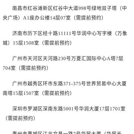
辽宁省沈阳市沈河区中街路137号亨得利名表维修授权店1楼萧邦售后服务中心（需提前预约）
南昌市红谷滩新区红谷中大道998号绿地双子塔（中
辽宁省沈阳市沈河区中街路83号亨得利名表维修授权店1楼萧邦售后服务中心（需提前预约）
央广场）A1座办公楼14层07室（需提前预约）
北京市朝阳区建国门外大街甲6号华熙国际中心D座11层1102室萧邦售后服务中心（需提前预约）
北京市东城区东长安街1号王府井东方广场W3座6层602室萧邦售后服务中心（需提前预约）
济南市历下区经十路11111号华润中心写字楼（万象
河北省保定市竞秀区朝阳北大街北国先天下萧邦售后服务中心（需提前预约）
城）15层1508室（需提前预约）
内蒙古自治区阿拉善盟市左旗土尔扈特大街萧邦售后服务中心（需提前预约）
内蒙古自治区巴彦淖尔市临河区新华街萧邦售后服务中心（需提前预约）
广州市天河区天河路230号万菱汇国际中心A塔7层
内蒙古自治区包头市青山区幸福路甲3号王府井百货名表维修萧邦售后服务中心（需提前预约）
704室（需提前预约）
内蒙古自治区赤峰市红山区哈达街萧邦售后服务中心（需提前预约）
内蒙古自治区鄂尔多斯市东胜区伊金霍洛街萧邦售后服务中心（需提前预约）
广州市越秀区环市东路371-375号世界贸易中心大厦
内蒙古自治区呼伦贝尔市海拉尔区中央街萧邦售后服务中心（需提前预约）
南塔15层1507室（需提前预约）
内蒙古自治区通辽市科尔沁区明仁大街萧邦售后服务中心（需提前预约）
内蒙古自治区乌海市海勃湾区人民南路萧邦售后服务中心（需提前预约）
深圳市罗湖区深南东路5001号华润大厦17层1701室
内蒙古自治区乌兰察布市集宁区恩和大街萧邦售后服务中心（需提前预约）
（需提前预约）
内蒙古自治区锡林郭勒盟市锡林浩特市光明街与额尔敦路交叉口萧邦售后服务中心（需提前预约）
内蒙古自治区兴安盟市乌兰浩特市兴安大街萧邦售后服务中心（需提前预约）
惠州市惠城区江北文昌一路7号华贸大厦（华贸天