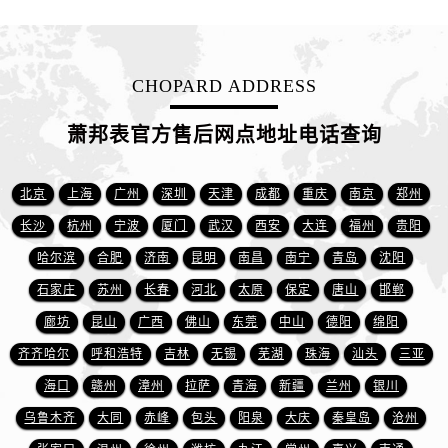
贵州省毕节市七星关区松山路萧邦售后服务中心（需提前预约）
贵州省六盘水市钟山区钟山大道萧邦售后服务中心（需提前预约）
贵州省黔东南苗族侗族自治州凯里市北京西路萧邦售后服务中心（需提前预约）
CHOPARD ADDRESS
贵州省黔西南布依族苗族自治州兴义市大道与桔香路交汇处萧邦售后服务中心（需提前预约）
贵州省铜仁市碧江区民主路萧邦售后服务中心（需提前预约）
萧邦表官方售后网点地址电话查询
贵州省遵义市红花岗区共青大道与嵩山路交叉口萧邦售后服务中心（需提前预约）
四川省阿坝州市马尔康市团结街萧邦售后服务中心（需提前预约）
北京
上海
广州
深圳
天津
成都
重庆
南京
郑州
四川省巴中市巴州区江北大道萧邦售后服务中心（需提前预约）
长沙
杭州
宁波
厦门
武汉
西安
大连
福州
贵阳
四川省成都市锦江区人民东路6号SAC东原中心24层2406B室萧邦售后服务中心（需提前预约）
哈尔滨
合肥
济南
昆明
南昌
南宁
青岛
沈阳
四川省达州市通川区中心广场、老车坝萧邦售后服务中心（需提前预约）
四川省德阳市旌阳区长江西路、南街萧邦售后服务中心（需提前预约）
石家庄
苏州
长春
河北
太原
保定
唐山
邯郸
四川省甘孜州市康定市情歌广场、箭炉街萧邦售后服务中心（需提前预约）
廊坊
昆山
广西
佛山
东莞
中山
德阳
绵阳
四川省广安市广安区建安南路萧邦售后服务中心（需提前预约）
齐齐哈尔
呼和浩特
吉林
无锡
芜湖
珠海
汕头
三亚
四川省广元市利州区老城南北街、东大街萧邦售后服务中心（需提前预约）
海口
赣州
漳州
拉萨
青海
新疆
兰州
银川
四川省乐山市市中区嘉定中路萧邦售后服务中心（需提前预约）
乌鲁木齐
大同
赤峰
包头
阳泉
大庆
秦皇岛
沧州
四川省凉山州市西昌市大巷口下街萧邦售后服务中心（需提前预约）