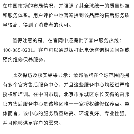
河南省郑州市二七区民主路10号华润大厦29层2905室萧邦售后服务中心（需提前预约）
在中国市场的布局情况，并强调了其全球统一的质量标准
河南省周口市川汇区七一路萧邦售后服务中心（需提前预约）
和服务体系。用户评价中也普遍提到该品牌的售后服务质
河南省驻马店市驿城区乐山大道与置地大道交叉口萧邦售后服务中心（需提前预约）
量较高，得到了消费者的认可。
湖北省鄂州市鄂城区文星大道萧邦售后服务中心（需提前预约）
湖北省黄冈市黄州区赤壁大道萧邦售后服务中心（需提前预约）
值得注意的是，在官网中还提供了客户服务热线：
湖北省黄石市黄石港区武汉路萧邦售后服务中心（需提前预约）
400-885-0231。客户可以通过拨打此电话咨询相关问题或
湖北省荆门市东宝中天街步行街萧邦售后服务中心（需提前预约）
预约维修保养服务。
湖北省荆州市荆州区荆中路萧邦售后服务中心（需提前预约）
湖北省十堰市茅箭区人民北路萧邦售后服务中心（需提前预约）
此次探访及核实结果显示：萧邦品牌在全球范围内拥
湖北省随州市曾都区青年路萧邦售后服务中心（需提前预约）
有多个官方售后服务中心，并且这些服务中心均经过严格
湖北省咸宁市咸安区长安大道萧邦售后服务中心（需提前预约）
授权和培训。在中国市场，北京市东城区东长安街的萧邦
湖北省襄阳市樊城区长虹路与人民路交叉口萧邦售后服务中心（需提前预约）
湖北省孝感市孝南区复兴大道萧邦售后服务中心（需提前预约）
官方售后服务中心是该地区唯一一家授权维修保养点。整
湖北省宜昌市西陵区夷陵大道与港窑路萧邦售后服务中心（需提前预约）
体而言，该中心的服务质量较高、环境良好、专业性强，
湖南省常德市武陵区人民路萧邦售后服务中心（需提前预约）
并且能够满足客户的需求。
湖南省郴州市北湖区国庆北路萧邦售后服务中心（需提前预约）