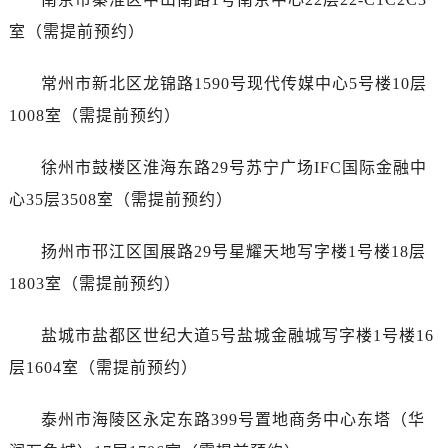
黑龙江省大庆市萨尔图区会战大街萧邦售后服务中心（需提前预约）
室（需提前预约）
黑龙江省鹤岗市向阳区红军路萧邦售后服务中心（需提前预约）
黑龙江省黑河市爱辉区中央街萧邦售后服务中心（需提前预约）
常州市新北区龙锦路1590号现代传媒中心5号楼10层
黑龙江省鸡西市鸡冠区红军路萧邦售后服务中心（需提前预约）
1008室（需提前预约）
黑龙江省佳木斯市向阳区长安路萧邦售后服务中心（需提前预约）
黑龙江省牡丹江市东安区太平路萧邦售后服务中心（需提前预约）
徐州市鼓楼区淮海东路29号苏宁广场IFC国际金融中
黑龙江省七台河市桃山区大同街萧邦售后服务中心（需提前预约）
心35层3508室（需提前预约）
黑龙江省齐齐哈尔市龙沙区龙华路萧邦售后服务中心（需提前预约）
黑龙江省双鸭山市尖山区新兴大街萧邦售后服务中心（需提前预约）
扬州市邗江区国展路29号星耀天地写字楼1号楼18层
黑龙江省绥化市北林区新华街与康庄路交叉口萧邦售后服务中心（需提前预约）
1803室（需提前预约）
黑龙江省伊春市伊美区通河路萧邦售后服务中心（需提前预约）
吉林省白城市洮北区明仁南街萧邦售后服务中心（需提前预约）
盐城市盐都区世纪大道5号盐城金融城写字楼1号楼16
吉林省白山市浑江区浑江大街萧邦售后服务中心（需提前预约）
层1604室（需提前预约）
吉林省吉林市船营区河南街萧邦售后服务中心（需提前预约）
吉林省辽源市龙山区人民大街萧邦售后服务中心（需提前预约）
泰州市海陵区永定东路399号置地商务中心东塔（华
吉林省梅河口市新华街道梅河大街萧邦售后服务中心（需提前预约）