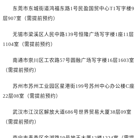
福建省漳州市龙文区步港路萧邦售后服务中心（需提前预约）
东莞市东城街道鸿福东路1号民盈国贸中心T1写字楼9
江苏省常州市新北区龙锦路1590号现代传媒中心5号楼10层1008室萧邦售后服务中心（需提前预约）
层907室（需提前预约）
江苏省淮安市清江浦区淮海北路萧邦售后服务中心（需提前预约）
江苏省连云港市海州区通灌北路萧邦售后服务中心（需提前预约）
无锡市梁溪区人民中路139号恒隆广场写字楼1座11层
江苏省南京市秦淮区中山南路1号南京中心22层22-C1-C3室萧邦售后服务中心（需提前预约）
1104室（需提前预约）
江苏省宿迁市宿城区西湖路萧邦售后服务中心（需提前预约）
江苏省泰州市海陵区永定东路399号置地商务中心东塔（华润万象城）17层1706室萧邦售后服务中心（需提前预约）
南通市崇川区工农路57号圆融广场写字楼16层1603室
江苏省徐州市鼓楼区淮海东路29号苏宁广场IFC国际金融中心35层3508室萧邦售后服务中心（需提前预约）
（需提前预约）
江苏省盐城市盐都区世纪大道5号盐城金融城写字楼1号楼16层1604室萧邦售后服务中心（需提前预约）
江苏省扬州市邗江区国展路29号星耀天地写字楼1号楼18层1803室萧邦售后服务中心（需提前预约）
苏州市苏州工业园区星港街199号苏州中心办公楼C座
江苏省镇江市京口区中山东路萧邦售后服务中心（需提前预约）
22层08室（需提前预约）
江西省抚州市临川区赣东大道萧邦售后服务中心（需提前预约）
江西省赣州市章贡区文清路萧邦售后服务中心（需提前预约）
武汉市江汉区解放大道686号世界贸易大厦38层09室
江西省吉安市吉州区井冈山大道萧邦售后服务中心（需提前预约）
（需提前预约）
江西省景德镇市珠山区珠山中路萧邦售后服务中心（需提前预约）
江西省九江市浔阳区浔阳路萧邦售后服务中心（需提前预约）
南宁市青秀区金湖路59号地王大厦12楼1224室（需提