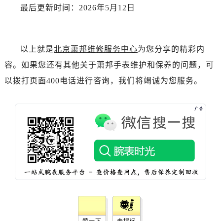
湖南省衡阳市雁峰区解放路萧邦售后服务中心（需提前预约）
最后更新时间：2026年5月12日
湖南省怀化市鹤城区迎丰中路萧邦售后服务中心（需提前预约）
湖南省娄底市娄星区长青街萧邦售后服务中心（需提前预约）
湖南省邵阳市双清区东风路萧邦售后服务中心（需提前预约）
以上就是
北京萧邦维修服务中心
为您分享的精彩内
湖南省湘潭市雨湖区莲城大道萧邦售后服务中心（需提前预约）
容。如果您还有其他关于萧邦手表维护和保养的问题，可
湖南省益阳市赫山区桃花仑路萧邦售后服务中心（需提前预约）
以拨打页面400电话进行咨询，我们将竭诚为您服务。
湖南省永州市冷水滩区永州大道与中兴路交叉口萧邦售后服务中心（需提前预约）
湖南省岳阳市岳阳楼区东茅岭路萧邦售后服务中心（需提前预约）
湖南省张家界市永定区解放路萧邦售后服务中心（需提前预约）
湖南省长沙市芙蓉区建湘路393号世茂环球金融中心写字楼10层1013室萧邦售后服务中心（需提前预约）
湖南省株洲市芦淞区建设南路萧邦售后服务中心（需提前预约）
甘肃省白银市白银区北京路萧邦售后服务中心（需提前预约）
甘肃省定西市安定区解放路萧邦售后服务中心（需提前预约）
甘肃省敦煌市沙州镇阳关中路萧邦售后服务中心（需提前预约）
甘肃省合作市人民街萧邦售后服务中心（需提前预约）
甘肃省嘉峪关市雄关区新华中路萧邦售后服务中心（需提前预约）