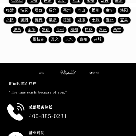
张家口
温州
徐州
潍坊
九江
常州
嘉兴
南通
四川省泸州市江阳区治平路萧邦售后服务中心（需提前预约）
临沂
淮安
烟台
绍兴
亳州
舟山
扬州
金华
洛阳
四川省眉山市东坡区三苏路萧邦售后服务中心（需提前预约）
四川省绵阳市涪城区翠花街萧邦售后服务中心（需提前预约）
岳阳
衡阳
黄石
襄阳
株洲
湘潭
十堰
荆州
宜昌
四川省南充市高坪区江东大道萧邦售后服务中心（需提前预约）
许昌
南阳
常德
泉州
柳州
桂林
惠州
西宁
四川省内江市东兴区汉安大道萧邦售后服务中心（需提前预约）
攀枝花
遵义
天水
泰州
盐城
四川省攀枝花市东区三线大道北段萧邦售后服务中心（需提前预约）
四川省遂宁市船山区香林南路萧邦售后服务中心（需提前预约）
四川省雅安市雨城区熊猫大道萧邦售后服务中心（需提前预约）
四川省宜宾市翠屏区长翠路萧邦售后服务中心（需提前预约）
四川省资阳市雁江区滨江大道一段与和平南路萧邦售后服务中心（需提前预约）
时间因你而存在
四川省自贡市自流井区华商北路萧邦售后服务中心（需提前预约）
"The time exists because of you.”
西藏自治区阿里地区噶尔县北京西路萧邦售后服务中心（需提前预约）
西藏自治区昌都市卡若区昌都西路萧邦售后服务中心（需提前预约）
总部服务热线
西藏自治区拉萨市城关区北京中路萧邦售后服务中心（需提前预约）
400-885-0231
西藏自治区林芝市巴宜区广东路萧邦售后服务中心（需提前预约）
西藏自治区那曲市色尼区浙江西路萧邦售后服务中心（需提前预约）
营业时间