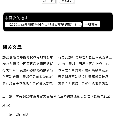
赞一下
去提问
甘肃省金昌市金川区北京路萧邦售后服务中心（需提前预约）
甘肃省酒泉市肃州区西大街萧邦售后服务中心（需提前预约）
甘肃省临夏市城南街道团结路萧邦售后服务中心（需提前预约）
本页永久地址：
甘肃省陇南市武都区人民路萧邦售后服务中心（需提前预约）
一键复制
甘肃省平凉市崆峒区西大街萧邦售后服务中心（需提前预约）
甘肃省庆阳市西峰区南大街萧邦售后服务中心（需提前预约）
甘肃省天水市秦州区民主路萧邦售后服务中心（需提前预约）
相关文章
甘肃省武威市凉州区迎宾路萧邦售后服务中心（需提前预约）
2026最新萧邦维修保养点地址实地探访报告
有关2026年萧邦官方售后网点及咨询热线变更公告（最新电话及地址）
甘肃省张掖市甘州区民乐北路萧邦售后服务中心（需提前预约）
2026年萧邦中国区售后维修网络优化升级公告（最新电话及地址）
2026年萧邦中国境内客户服务中心优化升级公告（最新电话及地址）
宁夏回族自治区固原市原州区文化街萧邦售后服务中心（需提前预约）
有关2026年度萧邦客服热线换新与网点升级公告（最新电话及地址）
表带太长显廉价？萧邦精致佩戴从调整开始！
宁夏回族自治区石嘴山市大武口区贺兰山路萧邦售后服务中心（需提前预约）
别再乱送修！萧邦停走前必做的5个自检步骤
表盘划痕不是终点！萧邦修复技巧助你重拾自信
宁夏回族自治区吴忠市利通区开元大道萧邦售后服务中心（需提前预约）
表针变色手表报废？萧邦老玩家教你正确应对
爱表人士收藏！萧邦不锈钢表壳划痕修复指南
宁夏回族自治区银川市兴庆区新华东路97号新百中心C馆一层C1-18号商铺萧邦售后服务中心（需提前预约）
宁夏回族自治区中卫市沙坡头区鼓楼东街萧邦售后服务中心（需提前预约）
上一篇：
有关2026年萧邦官方售后网点及咨询热线变更公告（最新电话及
青海省果洛藏族自治州玛沁县团结路萧邦售后服务中心（需提前预约）
地址）
青海省海北藏族自治州海晏县将军路萧邦售后服务中心（需提前预约）
下一篇：
返回列表