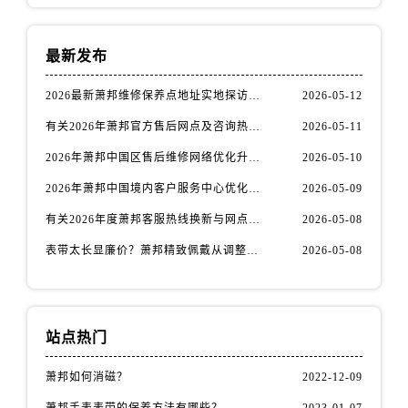
新疆维吾尔自治区阿拉尔市胜利大道萧邦售后服务中心（需提前预约）
新疆维吾尔自治区阿拉山口市友好路萧邦售后服务中心（需提前预约）
最新发布
新疆维吾尔自治区阿勒泰市解放路萧邦售后服务中心（需提前预约）
新疆维吾尔自治区阿图什市光明路萧邦售后服务中心（需提前预约）
2026最新萧邦维修保养点地址实地探访报告
2026-05-12
新疆维吾尔自治区白杨市军垦路萧邦售后服务中心（需提前预约）
有关2026年萧邦官方售后网点及咨询热线变更公告（最新电话及地址）
2026-05-11
新疆维吾尔自治区北屯市团结路萧邦售后服务中心（需提前预约）
2026年萧邦中国区售后维修网络优化升级公告（最新电话及地址）
2026-05-10
新疆维吾尔自治区博乐市博乐市北京路萧邦售后服务中心（需提前预约）
新疆维吾尔自治区昌吉市延安北路萧邦售后服务中心（需提前预约）
2026年萧邦中国境内客户服务中心优化升级公告（最新电话及地址）
2026-05-09
新疆维吾尔自治区阜康市博峰路萧邦售后服务中心（需提前预约）
有关2026年度萧邦客服热线换新与网点升级公告（最新电话及地址）
2026-05-08
新疆维吾尔自治区哈密市伊州区建国北路萧邦售后服务中心（需提前预约）
表带太长显廉价？萧邦精致佩戴从调整开始！
2026-05-08
新疆维吾尔自治区和田市和田市北京西路萧邦售后服务中心（需提前预约）
新疆维吾尔自治区胡杨河市胡杨河市胡杨路萧邦售后服务中心（需提前预约）
新疆维吾尔自治区霍尔果斯市亚欧北路萧邦售后服务中心（需提前预约）
站点热门
新疆维吾尔自治区喀什市解放北路萧邦售后服务中心（需提前预约）
新疆维吾尔自治区可克达拉市幸福路萧邦售后服务中心（需提前预约）
萧邦如何消磁？
2022-12-09
新疆维吾尔自治区克拉玛依市克拉玛依区友谊路萧邦售后服务中心（需提前预约）
萧邦手表表带的保养方法有哪些？
2023-01-07