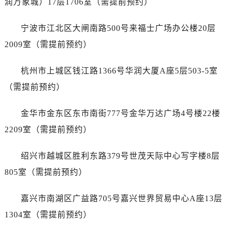
润万象城）17层1706室（需提前预约）
吉林省四平市铁东区紫气大路与南九经街交汇处萧邦售后服务中心（需提前预约）
吉林省松原市宁江区五环大街萧邦售后服务中心（需提前预约）
宁波市江北区大闸南路500号来福士广场办公楼20层
吉林省通化市东昌区环通乡江南大街萧邦售后服务中心（需提前预约）
2009室（需提前预约）
吉林省延边市延吉市解放路萧邦售后服务中心（需提前预约）
辽宁省鞍山市铁东区站前街萧邦售后服务中心（需提前预约）
杭州市上城区钱江路1366号华润大厦A座5层503-5室
辽宁省本溪市平山区胜利路萧邦售后服务中心（需提前预约）
（需提前预约）
辽宁省朝阳市双塔区新华路萧邦售后服务中心（需提前预约）
辽宁省丹东市振兴区七经街萧邦售后服务中心（需提前预约）
金华市金东区东市南街777号金华万达广场4号楼22楼
辽宁省抚顺市新抚区东一路萧邦售后服务中心（需提前预约）
2209室（需提前预约）
辽宁省阜新市海州区解放大街萧邦售后服务中心（需提前预约）
辽宁省葫芦岛市连山区中央路萧邦售后服务中心（需提前预约）
绍兴市越城区胜利东路379号世茂天际中心写字楼8层
辽宁省锦州市古塔区中央大街萧邦售后服务中心（需提前预约）
805室（需提前预约）
辽宁省辽阳市白塔区新运大街萧邦售后服务中心（需提前预约）
辽宁省盘锦市兴隆台区石油大街萧邦售后服务中心（需提前预约）
嘉兴市南湖区广益路705号嘉兴世界贸易中心A座13层
辽宁省铁岭市银州区南马路萧邦售后服务中心（需提前预约）
1304室（需提前预约）
辽宁省营口市站前区市府路与渤海大街交叉口萧邦售后服务中心（需提前预约）