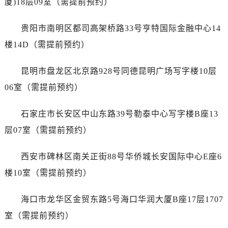
厦)18层09室（需提前预约）
山东省枣庄市滕州市北辛路与善国路交叉口萧邦售后服务中心（需提前预约）
山东省淄博市张店区金晶大道萧邦售后服务中心（需提前预约）
贵阳市南明区都司高架桥路33号亨特国际金融中心14
上海市黄浦区南京东路299号宏伊国际广场写字楼8层806室萧邦售后服务中心（需提前预约）
楼14D（需提前预约）
上海市徐汇区虹桥路3号港汇中心2座37层3705室萧邦售后服务中心（需提前预约）
浙江省杭州市上城区钱江路1366号华润大厦A座5层503-5室萧邦售后服务中心（需提前预约）
昆明市盘龙区北京路928号同德昆明广场写字楼10层
浙江省湖州市吴兴区劳动路萧邦售后服务中心（需提前预约）
06室（需提前预约）
浙江省嘉兴市南湖区广益路705号嘉兴世界贸易中心A座13层1304室萧邦售后服务中心（需提前预约）
浙江省金华市金东区东市南街777号金华万达广场4号楼22楼2209室萧邦售后服务中心（需提前预约）
石家庄市长安区中山东路39号勒泰中心写字楼B座13
浙江省丽水市莲都区解放街萧邦售后服务中心（需提前预约）
层07室（需提前预约）
浙江省宁波市江北区大闸南路500号来福士广场办公楼20层2009室萧邦售后服务中心（需提前预约）
浙江省衢州市柯城区上街萧邦售后服务中心（需提前预约）
西安市碑林区南关正街88号华侨城长安国际中心E座6
浙江省绍兴市越城区胜利东路379号世茂天际中心写字楼8层805室萧邦售后服务中心（需提前预约）
楼10室（需提前预约）
浙江省舟山市定海区解放东路萧邦售后服务中心（需提前预约）
澳门特别行政区大堂区议事亭前地（新马路）萧邦售后服务中心（需提前预约）
海口市龙华区金贸东路5号海口华润大厦B座17层1707
澳门特别行政区风顺堂区南湾大马路萧邦售后服务中心（需提前预约）
室（需提前预约）
澳门特别行政区花地玛堂区关闸广场萧邦售后服务中心（需提前预约）