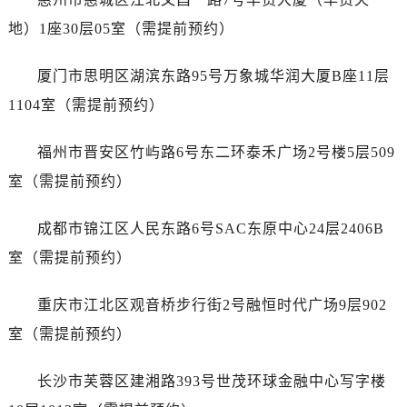
山西省大同市平城区迎宾街萧邦售后服务中心（需提前预约）
地）1座30层05室（需提前预约）
山西省晋城市城区黄华街萧邦售后服务中心（需提前预约）
山西省晋中市榆次区顺城街萧邦售后服务中心（需提前预约）
厦门市思明区湖滨东路95号万象城华润大厦B座11层
山西省临汾市尧都区解放路萧邦售后服务中心（需提前预约）
1104室（需提前预约）
山西省吕梁市离石区永宁中路与建设街交叉口萧邦售后服务中心（需提前预约）
山西省朔州市朔城区怡西路与鄯阳西街交汇处萧邦售后服务中心（需提前预约）
福州市晋安区竹屿路6号东二环泰禾广场2号楼5层509
山西省忻州市忻府区和平东街与七一南路交叉口萧邦售后服务中心（需提前预约）
室（需提前预约）
山西省阳泉市郊区平阳东街与新城大道交叉口萧邦售后服务中心（需提前预约）
山西省运城市盐湖区河东街萧邦售后服务中心（需提前预约）
成都市锦江区人民东路6号SAC东原中心24层2406B
山西省长治市潞州区英雄中路萧邦售后服务中心（需提前预约）
室（需提前预约）
山西省太原市迎泽区迎泽街道解放路15号亨得利名表维修授权店3楼萧邦售后服务中心（需提前预约）
天津市和平区赤峰道136号天津国际金融中心26层2603室萧邦售后服务中心（需提前预约）
重庆市江北区观音桥步行街2号融恒时代广场9层902
安徽省安庆市迎江区人民路萧邦售后服务中心（需提前预约）
室（需提前预约）
安徽省蚌埠市蚌山区淮河路萧邦售后服务中心（需提前预约）
安徽省亳州市谯城区魏武大道萧邦售后服务中心（需提前预约）
长沙市芙蓉区建湘路393号世茂环球金融中心写字楼
安徽省池州市贵池区长江路萧邦售后服务中心（需提前预约）