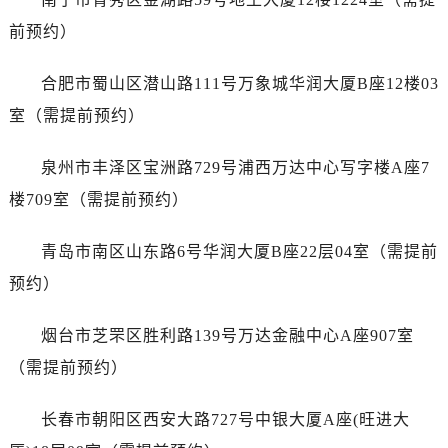
江西省南昌市红谷滩新区红谷中大道998号绿地双子塔（中央广场）A1座办公楼14层1407室萧邦售后服务中心（需提前预约）
前预约）
江西省萍乡市安源区萍安北大道与康庄路交叉口萧邦售后服务中心（需提前预约）
江西省上饶市信州区滨江西路萧邦售后服务中心（需提前预约）
合肥市蜀山区潜山路111号万象城华润大厦B座12楼03
江西省新余市渝水区北湖西路萧邦售后服务中心（需提前预约）
室（需提前预约）
江西省宜春市袁州区中山中路萧邦售后服务中心（需提前预约）
江西省鹰潭市月湖区胜利东路萧邦售后服务中心（需提前预约）
泉州市丰泽区宝洲路729号浦西万达中心写字楼A座7
山东省德州市德城区东风中路萧邦售后服务中心（需提前预约）
楼709室（需提前预约）
山东省东营市东营区济南路萧邦售后服务中心（需提前预约）
山东省济南市历下区经十路11111号华润中心写字楼（万象城）15层1508室萧邦售后服务中心（需提前预约）
青岛市南区山东路6号华润大厦B座22层04室（需提前
山东省济宁市任城区太白楼路萧邦售后服务中心（需提前预约）
预约）
山东省莱芜市文化南路8号银座商城名表维修一楼名表维修萧邦售后服务中心（需提前预约）
山东省临沂市兰山区解放路萧邦售后服务中心（需提前预约）
烟台市芝罘区胜利路139号万达金融中心A座907室
山东省日照市东港区烟台路萧邦售后服务中心（需提前预约）
（需提前预约）
山东省泰安市泰山区财源街道泰山大街萧邦售后服务中心（需提前预约）
山东省威海市环翠区新威海路89号振华商厦一楼名表维修萧邦售后服务中心（需提前预约）
长春市朝阳区西安大路727号中银大厦A座(旺进大
山东省潍坊市奎文区东风东街萧邦售后服务中心（需提前预约）