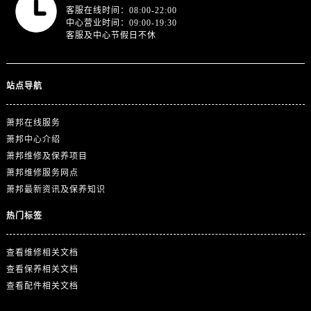
西藏自治区日喀则市桑珠孜区上海中路萧邦售后服务中心（需提前预约）
客服在线时间：08:00-22:00
中心营业时间：09:00-19:30
西藏自治区山南市乃东区湖北大道萧邦售后服务中心（需提前预约）
客服及中心节假日不休
云南省保山市隆阳区正阳路萧邦售后服务中心（需提前预约）
云南省楚雄彝族自治州楚雄市鹿城南路萧邦售后服务中心（需提前预约）
云南省大理白族自治州大理市建设路萧邦售后服务中心（需提前预约）
站点导航
云南省德宏傣族景颇族自治州芒市团结大街萧邦售后服务中心（需提前预约）
云南省迪庆藏族自治州香格里拉市长征大道萧邦售后服务中心（需提前预约）
萧邦在线服务
萧邦中心介绍
云南省红河哈尼族彝族自治州蒙自市天马路萧邦售后服务中心（需提前预约）
萧邦维修及保养项目
云南省丽江市古城区七星街萧邦售后服务中心（需提前预约）
萧邦维修服务网点
云南省临沧市临翔区世纪路萧邦售后服务中心（需提前预约）
萧邦最新资讯及保养知识
云南省怒江傈僳族自治州泸水市人民路萧邦售后服务中心（需提前预约）
热门标签
云南省普洱市思茅区振兴大道萧邦售后服务中心（需提前预约）
云南省曲靖市麒麟区学府路萧邦售后服务中心（需提前预约）
查看维修相关文档
云南省文山壮族苗族自治州文山市东风路萧邦售后服务中心（需提前预约）
查看保养相关文档
云南省西双版纳傣族自治州景洪市宣慰大道萧邦售后服务中心（需提前预约）
查看配件相关文档
云南省玉溪市红塔区南北大街萧邦售后服务中心（需提前预约）