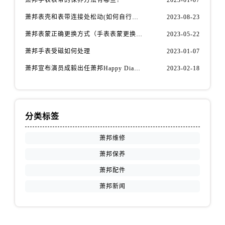
新疆维吾尔自治区库车市库车市文化东路萧邦售后服务中心（需提前预约）
萧邦表壳和表带连接处松动(如何自行修复)
2023-08-23
新疆维吾尔自治区库尔勒市库尔勒市人民东路萧邦售后服务中心（需提前预约）
新疆维吾尔自治区奎屯市团结西街萧邦售后服务中心（需提前预约）
萧邦表蒙正确更换方式（手表表蒙更换知识）
2023-05-22
新疆维吾尔自治区昆玉市昆泉街萧邦售后服务中心（需提前预约）
萧邦手表受磁如何处理
2023-01-07
新疆维吾尔自治区沙湾市三道河子镇世纪大道南路萧邦售后服务中心（需提前预约）
萧邦宣布演员成毅出任萧邦Happy Diamonds系列品牌大使
2023-02-18
新疆维吾尔自治区石河子市北二路萧邦售后服务中心（需提前预约）
新疆维吾尔自治区双河市光明路萧邦售后服务中心（需提前预约）
新疆维吾尔自治区塔城市塔城地区闻琴路萧邦售后服务中心（需提前预约）
分类标签
新疆维吾尔自治区铁门关市兴疆路萧邦售后服务中心（需提前预约）
新疆维吾尔自治区图木舒克市图木舒克市中兴街萧邦售后服务中心（需提前预约）
萧邦维修
新疆维吾尔自治区吐鲁番市高昌区文化中路文化中路萧邦售后服务中心（需提前预约）
萧邦保养
新疆维吾尔自治区乌苏市乌鲁木齐北路萧邦售后服务中心（需提前预约）
萧邦配件
新疆维吾尔自治区五家渠市长征西街萧邦售后服务中心（需提前预约）
萧邦新闻
新疆维吾尔自治区新星市东风路萧邦售后服务中心（需提前预约）
新疆维吾尔自治区伊宁市解放西路萧邦售后服务中心（需提前预约）
贵州省安顺市西秀区中华南路萧邦售后服务中心（需提前预约）