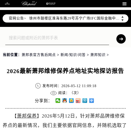
南京市秦淮区中山南路1号南京中心22层22-C1-C3室（需提前预约）

常州市新北区龙锦路1590号现代传媒中心5号楼10层1008室（需提前预约）
▲
官网公告>
徐州市鼓楼区淮海东路29号苏宁广场IFC国际金融中心35层3508室（需提前预约）
▼
扬州市邗江区国展路29号星耀天地写字楼1号楼18层1803室（需提前预约）
盐城市盐都区世纪大道5号盐城金融城写字楼1号楼16层1604室（需提前预约）
泰州市海陵区永定东路399号置地商务中心东塔（华润万象城）17层1706室（需提前预约）
宁波市江北区大闸南路500号来福士广场办公楼20层2009室（需提前预约）
当前位置：
萧邦表官方售后网点
>
新闻/知识/问答
>
萧邦知识
>
杭州市上城区钱江路1366号华润大厦A座5层503-5室（需提前预约）
金华市金东区东市南街777号金华万达广场4号楼22楼2209室（需提前预约）
2026最新萧邦维修保养点地址实地探访报告
绍兴市越城区胜利东路379号世茂天际中心写字楼8层805室（需提前预约）
嘉兴市南湖区广益路705号嘉兴世界贸易中心A座13层1304室（需提前预约）
发布时间：2026-05-12 11:09:18
南昌市红谷滩新区红谷中大道998号绿地双子塔（中央广场）A1座办公楼14层14-07室（需提前预约）
阅读：（
次）
济南市历下区经十路11111号华润中心写字楼（万象城）15层1508室（需提前预约）
分享到：
广州市天河区天河路230号万菱汇国际中心A塔7层704室（需提前预约）
【
萧邦保养
】2026年5月12日，针对萧邦品牌维修保
广州市越秀区环市东路371-375号世界贸易中心大厦南塔15层1507室（需提前预约）
养点的最新情况，我们主要依据官网信息，并随机选取了
深圳市罗湖区深南东路5001号华润大厦17层1701室（需提前预约）