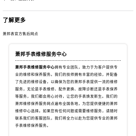
青海省海东市乐都区滨河路萧邦售后服务中心（需提前预约）
青海省海南藏族自治州共和县青海湖大街萧邦售后服务中心（需提前预约）
青海省海西蒙古族藏族自治州德令哈市柴达木路萧邦售后服务中心（需提前预约）
了解更多
青海省黄南藏族自治州同仁市德合隆路萧邦售后服务中心（需提前预约）
萧邦表官方售后网点
青海省西宁市城西区海湖新区西关大道萧邦售后服务中心（需提前预约）
青海省玉树藏族自治州结古镇胜利路萧邦售后服务中心（需提前预约）
陕西省安康市汉滨区金州路萧邦售后服务中心（需提前预约）
萧邦手表维修服务中心
陕西省宝鸡市渭滨区经二路萧邦售后服务中心（需提前预约）
萧邦手表维修服务中心
拥有专业团队，致力于为客户提供专
陕西省汉中市汉台区北大街萧邦售后服务中心（需提前预约）
业的维修和保养服务。我们的技师拥有丰富的经验，并配备
陕西省商洛市商州区州城街萧邦售后服务中心（需提前预约）
了先进的维修设备，以确保为您的萧邦手表提供一流的维修
陕西省铜川市王益区红旗街萧邦售后服务中心（需提前预约）
服务，无论是手表维修、配件更换、故障诊断还是手表保养
陕西省渭南市临渭区东风大街萧邦售后服务中心（需提前预约）
等服务，我们都会用心对待，让您的手表焕发新生。我们的
萧邦维修保养服务网点遍布全国各地，为您提供便捷的萧邦
陕西省咸阳市秦都区沣西新城统一西路与白马河路交汇处萧邦售后服务中心（需提前预约）
维修中心选择。如果您有任何问题或需要维修服务，请随时
陕西省延安市宝塔区中心街萧邦售后服务中心（需提前预约）
联系我们的客服团队，我们将全力以赴为您提供专业的萧邦
陕西省榆林市榆阳区长兴路萧邦售后服务中心（需提前预约）
手表维修保养服务。
新疆维吾尔自治区阿克苏市东大街萧邦售后服务中心（需提前预约）