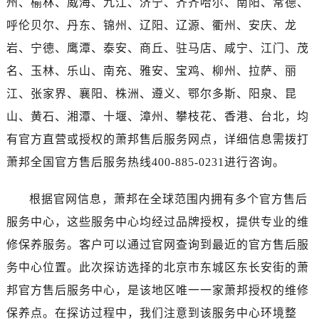
州、榆林、威海、九江、济宁、齐齐哈尔、南阳、常德、
广西壮族自治区来宾市兴宾区桂中大道萧邦售后服务中心（需提前预约）
呼伦贝尔、丹东、锦州、辽阳、辽源、衢州、安庆、龙
广西壮族自治区柳州市城中区中山中路萧邦售后服务中心（需提前预约）
广西壮族自治区钦州市钦南区金海湾东大街萧邦售后服务中心（需提前预约）
岩、宁德、鹰潭、泰安、商丘、驻马店、咸宁、江门、茂
广西壮族自治区梧州市万秀区龙湖镇高旺路萧邦售后服务中心（需提前预约）
名、玉林、乐山、南充、雅安、宝鸡、柳州、拉萨、丽
广西壮族自治区玉林市玉州区金玉路萧邦售后服务中心（需提前预约）
江、张家界、襄阳、株洲、遵义、鄂尔多斯、阳泉、昆
海南省儋州市儋州市那大镇兰洋北路萧邦售后服务中心（需提前预约）
山、黄石、湘潭、十堰、漳州、攀枝花、香港、台北，均
海南省东方市八所镇解放西路萧邦售后服务中心（需提前预约）
有官方直营或授权的萧邦售后服务网点，详细信息需拨打
海南省琼海市嘉积镇东风路萧邦售后服务中心（需提前预约）
萧邦全国官方售后服务热线400-885-0231进行咨询。
海南省三沙市西沙区西沙群岛永兴岛北京路萧邦售后服务中心（需提前预约）
海南省三亚市吉阳区迎宾路萧邦售后服务中心（需提前预约）
根据官网信息，萧邦在全球范围内拥有多个官方售后
海南省万宁市万城镇解放路萧邦售后服务中心（需提前预约）
服务中心，这些服务中心均经过品牌授权，提供专业的维
海南省文昌市文城镇教育东路萧邦售后服务中心（需提前预约）
修保养服务。客户可以通过官网查询到最近的官方售后服
海南省五指山市通什镇三月三大道萧邦售后服务中心（需提前预约）
香港特别行政区尖沙咀区油尖旺区广东道萧邦售后服务中心（需提前预约）
务中心位置。此次探访选择的北京市东城区东长安街的萧
香港特别行政区金钟区中西区金钟道萧邦售后服务中心（需提前预约）
邦官方售后服务中心，是该地区唯一一家萧邦授权的维修
香港特别行政区九龙区油尖旺区弥敦道萧邦售后服务中心（需提前预约）
保养点。在探访过程中，我们注意到该服务中心环境整