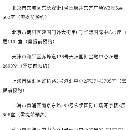
无锡市梁溪区人民中路139号恒隆广场写字楼1座11层1104室（需提前预约）
北京市东城区东长安街1号王府井东方广场W3座6层
南通市崇川区工农路57号圆融广场写字楼16层1603室（需提前预约）
602室（需提前预约）
苏州市苏州工业园区星港街199号苏州中心办公楼C座22层08室（需提前预约）
武汉市江汉区解放大道686号世界贸易大厦38层09室（需提前预约）
北京市朝阳区建国门外大街甲6号华熙国际中心D座11
南宁市青秀区金湖路59号地王大厦12楼1224室（需提前预约）
层1102室（需提前预约）
合肥市蜀山区潜山路111号万象城华润大厦B座12楼03室（需提前预约）
泉州市丰泽区宝洲路729号浦西万达中心写字楼A座7楼709室（需提前预约）
天津市和平区赤峰道136号天津国际金融中心26层
青岛市南区山东路6号华润大厦B座22层04室（需提前预约）
2603室（需提前预约）
烟台市芝罘区胜利路139号万达金融中心A座907室（需提前预约）
长春市朝阳区西安大路727号中银大厦A座(旺进大厦)18层09室（需提前预约）
上海市徐汇区虹桥路3号港汇中心2座37层3705室（需
贵阳市南明区都司高架桥路33号亨特国际金融中心14楼14D（需提前预约）
提前预约）
昆明市盘龙区北京路928号同德昆明广场写字楼10层06室（需提前预约）
石家庄市长安区中山东路39号勒泰中心写字楼B座13层07室（需提前预约）
上海市黄浦区南京东路299号宏伊国际广场写字楼8层
西安市碑林区南关正街88号华侨城长安国际中心E座6楼10室（需提前预约）
806室（需提前预约）
海口市龙华区金贸东路5号海口华润大厦B座17层1707室（需提前预约）
唐山市路南区新华东道100号万达广场写字楼A座10层1002室（需提前预约）
南京市秦淮区中山南路1号南京中心22层22-C1C2C3