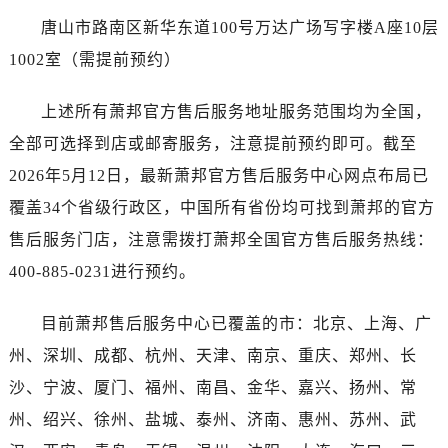
澳门特别行政区花王堂区大三巴商圈萧邦售后服务中心（需提前预约）
唐山市路南区新华东道100号万达广场写字楼A座10层
澳门特别行政区嘉模堂区官也街萧邦售后服务中心（需提前预约）
1002室（需提前预约）
澳门省路氹城市金光大道萧邦售后服务中心（需提前预约）
澳门特别行政区望德堂区塔石广场萧邦售后服务中心（需提前预约）
上述所有萧邦官方售后服务地址服务范围均为全国，
福建省福州市晋安区竹屿路6号东二环泰禾广场2号楼5层509室萧邦售后服务中心（需提前预约）
全部可选择到店或邮寄服务，注意提前预约即可。截至
福建省厦门市思明区湖滨东路95号万象城华润大厦B座11层1104室萧邦售后服务中心（需提前预约）
2026年5月12日，最新萧邦官方售后服务中心网点布局已
广东省潮州市潮安区新风路与潮汕路交汇处萧邦售后服务中心（需提前预约）
广东省广州市天河区天河路230号万菱汇国际中心A塔7层704室萧邦售后服务中心（需提前预约）
覆盖34个省级行政区，中国所有省份均可找到萧邦的官方
广东省广州市越秀区环市东路371-375号世界贸易中心大厦南塔15层1507室萧邦售后服务中心（需提前预约）
售后服务门店，注意需拨打萧邦全国官方售后服务热线：
广东省河源市源城区越王大道萧邦售后服务中心（需提前预约）
400-885-0231进行预约。
广东省惠州市惠城区江北文昌一路7号华贸大厦1座30层3005室萧邦售后服务中心（需提前预约）
广东省江门市蓬江区广场西路萧邦售后服务中心（需提前预约）
目前萧邦售后服务中心已覆盖的市：北京、上海、广
广东省揭阳市榕城进贤门步行街萧邦售后服务中心（需提前预约）
州、深圳、成都、杭州、天津、南京、重庆、郑州、长
广东省茂名市电白区水东街道迎宾大道萧邦售后服务中心（需提前预约）
沙、宁波、厦门、福州、南昌、金华、嘉兴、扬州、常
广东省梅州市梅江区金燕大道萧邦售后服务中心（需提前预约）
州、绍兴、徐州、盐城、泰州、济南、惠州、苏州、武
广东省清远市清城区湖西路萧邦售后服务中心（需提前预约）