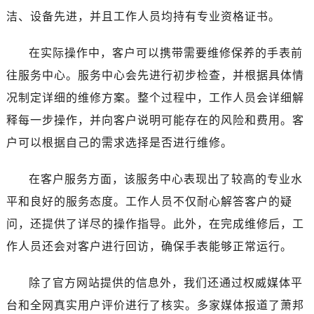
香港特别行政区铜锣湾区湾仔区轩尼诗道萧邦售后服务中心（需提前预约）
洁、设备先进，并且工作人员均持有专业资格证书。
河南省安阳市文峰区解放大道萧邦售后服务中心（需提前预约）
河南省鹤壁市淇滨区九州路萧邦售后服务中心（需提前预约）
在实际操作中，客户可以携带需要维修保养的手表前
河南省济源市沁园街道济水大道萧邦售后服务中心（需提前预约）
往服务中心。服务中心会先进行初步检查，并根据具体情
河南省焦作市解放区解放路萧邦售后服务中心（需提前预约）
况制定详细的维修方案。整个过程中，工作人员会详细解
河南省开封市鼓楼区中山路萧邦售后服务中心（需提前预约）
释每一步操作，并向客户说明可能存在的风险和费用。客
河南省洛阳市西工区中州中路与解放路交叉口萧邦售后服务中心（需提前预约）
户可以根据自己的需求选择是否进行维修。
河南省漯河市源汇区交通路萧邦售后服务中心（需提前预约）
河南省南阳市宛城区范蠡东路与南都路交叉口萧邦售后服务中心（需提前预约）
在客户服务方面，该服务中心表现出了较高的专业水
河南省平顶山市卫东区建设路萧邦售后服务中心（需提前预约）
平和良好的服务态度。工作人员不仅耐心解答客户的疑
河南省濮阳市大华龙区开州路绿城路交叉口萧邦售后服务中心（需提前预约）
河南省三门峡市湖滨区和平路萧邦售后服务中心（需提前预约）
问，还提供了详尽的操作指导。此外，在完成维修后，工
河南省商丘市梁园区神火大道萧邦售后服务中心（需提前预约）
作人员还会对客户进行回访，确保手表能够正常运行。
河南省新乡市红旗区人民路萧邦售后服务中心（需提前预约）
河南省信阳市浉河区东方红大道萧邦售后服务中心（需提前预约）
除了官方网站提供的信息外，我们还通过权威媒体平
河南省许昌市魏都区建安大道与八龙路交叉口萧邦售后服务中心（需提前预约）
台和全网真实用户评价进行了核实。多家媒体报道了萧邦