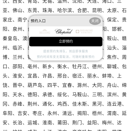
汉、西安、青岛、无锡、温州、沈阳、大连、海口、三
广东省汕头市龙湖区长平路萧邦售后服务中心（需提前预约）
亚、佛山、东莞、珠海、哈尔滨、合肥、昆明、太原、石
广东省汕尾市城区香洲街道园林社区翠园街萧邦售后服务中心（需提前预约）
广东省韶关市武江区芙蓉新区与老城中心交汇处萧邦售后服务中心（需提前预约）
家庄、南宁、南通、长春、烟台、唐山、廊坊、保定、贵
预约入口
关闭
广东省深圳市罗湖区深南东路5001号华润大厦17层1701室萧邦售后服务中心（需提前预约）
阳、泉州、台州、湖州、中山、乌鲁木齐、洛阳、邯郸、
广东省阳江市江城区东风一路萧邦售后服务中心（需提前预约）
秦皇岛、澳门、西宁、潍坊、呼和浩特、沧州、鞍山、赣
立即预约
广东省云浮市云城区金山路萧邦售后服务中心（需提前预约）
州、临沂、岳阳、平顶山、镇江、桂林、芜湖、汕头、淄
广东省湛江市赤坎区观海北路萧邦售后服务中心（需提前预约）
提前预约免排队，到店即享服务
博、兰州、银川、郴州、大庆、张家口、衡阳、焦作、周
预约时间有变无需取消，可随时重新预约
广东省肇庆市端州区信安大道与砚都大道交汇处萧邦售后服务中心（需提前预约）
口、邵阳、亳州、新乡、衡水、牡丹江、德州、聊城、包
广西壮族自治区百色市右江区中山二路萧邦售后服务中心（需提前预约）
头、淮安、宜昌、许昌、邢台、宿迁、丽水、蚌埠、上
广西壮族自治区北海市海城区北京路萧邦售后服务中心（需提前预约）
广西壮族自治区崇左市江州区石景林街道友谊大道与丽川路交汇处萧邦售后服务中心（需提前预约）
饶、晋中、葫芦岛、四平、宜春、滁州、大同、舟山、绵
广西壮族自治区防城港市港口区金花茶大道萧邦售后服务中心（需提前预约）
阳、天水、德阳、承德、绥化、马鞍山、三明、滨州、黄
广西壮族自治区贵港市港北区港城街道布山大道与仙衣路交叉口萧邦售后服务中心（需提前预约）
冈、赤峰、荆州、通化、鸡西、佳木斯、黑河、连云港、
广西壮族自治区桂林市秀峰区红岭路萧邦售后服务中心（需提前预约）
阜阳、吉安、枣庄、永州、清远、揭阳、梧州、渭南、延
广西壮族自治区河池市金城江区金城江街道朝阳路萧邦售后服务中心（需提前预约）
安、长治、运城、淮南、莆田、荆门、益阳、梅州、达
广西壮族自治区贺州市八步区城东街道灵峰南路萧邦售后服务中心（需提前预约）