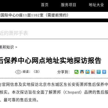
广场W3座6层602室（需提前预约）
首页
服务项目
地址大全
国际中心D座11层1102室（需提前预约）
融中心26层2603室（需提前预约）
7层3705室（需提前预约）
际广场写字楼8层806室（需提前预约）
22-C1-C3室（需提前预约）
中心5号楼10层1008室（需提前预约）
萧邦知识
>
FC国际金融中心35层3508室（需提前预约）
楼1号楼18层1803室（需提前预约）
rd售后保养中心网点地址实地探访报告
字楼1号楼16层1604室（需提前预约）
中心东塔（华润万象城）17层1706室（需提前预约）
阅读：（
次）
分享到：
场办公楼20层2009室（需提前预约）
座5层503-5室（需提前预约）
于官方官网信息及实地探访北京市东城区东长安街萧邦售后保养
广场4号楼22楼2209室（需提前预约）
实。本次探访旨在全面了解萧邦（Chopard）品牌的售后
际中心写字楼8层805室（需提前预约）
、最可靠的售后支持。
易中心A座13层1304室（需提前预约）