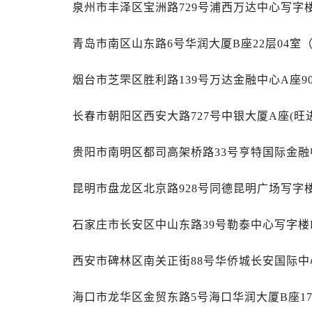
天津市和平区赤峰道136号天津国际金
泉州市丰泽区宝洲路729号浦西万达中心写字楼
安徽省安庆市迎江区人民路萧邦售后
青岛市南区山东路6号华润大厦B座22层04室
安徽省蚌埠市蚌山区淮河路萧邦售后
安徽省亳州市谯城区魏武大道萧邦售
烟台市芝罘区胜利路139号万达金融中心A座9
安徽省池州市贵池区长江路萧邦售后
安徽省滁州市琅琊区南谯北路萧邦售
长春市朝阳区西安大路727号中银大厦A座(旺进
安徽省阜阳市颍州区颍州北路萧邦售
安徽省淮北市相山区淮海路萧邦售后
贵阳市南明区都司高架桥路33号亨特国际金融中
安徽省淮南市田家庵区国庆中路萧邦
安徽省黄山市屯溪区黄山西路萧邦售
昆明市盘龙区北京路928号同德昆明广场写字楼
安徽省六安市金安区解放中路萧邦售
安徽省马鞍山市雨山区湖南西路萧邦
石家庄市长安区中山东路39号勒泰中心写字楼B
安徽省宿州市埇桥区人民中路萧邦售
安徽省铜陵市铜官区石城大道萧邦售
西安市碑林区南关正街88号华侨城长安国际中
安徽省芜湖市镜湖区中山路步行街萧
海口市龙华区金贸东路5号海口华润大厦B座17
安徽省宣城市宣州区叠嶂西路萧邦售