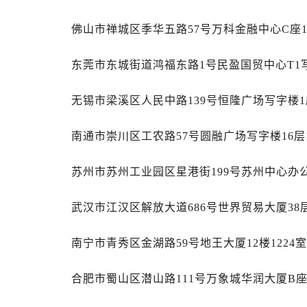
内蒙古自治区通辽市科尔沁区明仁大
内蒙古自治区乌海市海勃湾区人民南
佛山市禅城区季华五路57号万科金融中心C座1
内蒙古自治区乌兰察布市集宁区恩和
内蒙古自治区锡林郭勒盟市锡林浩特
东莞市东城街道鸿福东路1号民盈国贸中心T1写
内蒙古自治区兴安盟市乌兰浩特市兴
无锡市梁溪区人民中路139号恒隆广场写字楼1座
山西省大同市平城区迎宾街萧邦售后
山西省晋城市城区黄华街萧邦售后服
南通市崇川区工农路57号圆融广场写字楼16层
山西省晋中市榆次区顺城街萧邦售后
山西省临汾市尧都区解放路萧邦售后
苏州市苏州工业园区星港街199号苏州中心办公
山西省吕梁市离石区永宁中路与建设
山西省朔州市朔城区怡西路与鄯阳西
武汉市江汉区解放大道686号世界贸易大厦38
山西省忻州市忻府区和平东街与七一
山西省阳泉市郊区平阳东街与新城大
南宁市青秀区金湖路59号地王大厦12楼1224
山西省运城市盐湖区河东街萧邦售后
山西省长治市潞州区英雄中路萧邦售
合肥市蜀山区潜山路111号万象城华润大厦B座
山西省太原市迎泽区迎泽街道解放路