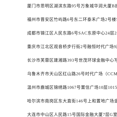
辽宁省锦州市古塔区中央大街萧邦售
厦门市思明区湖滨东路95号万象城华润大厦B座
辽宁省辽阳市白塔区新运大街萧邦售
辽宁省盘锦市兴隆台区石油大街萧邦
福州市晋安区竹屿路6号东二环泰禾广场2号楼5
辽宁省铁岭市银州区南马路萧邦售后
辽宁省营口市站前区市府路与渤海大
成都市锦江区人民东路6号SAC东原中心24层2
辽宁省沈阳市沈河区中街路137号亨
辽宁省沈阳市沈河区中街路83号亨
重庆市江北区观音桥步行街2号融恒时代广场9
北京市朝阳区建国门外大街甲6号华熙
长沙市芙蓉区建湘路393号世茂环球金融中心写
北京市东城区东长安街1号王府井东方
河北省保定市竞秀区朝阳北大街北国
乌鲁木齐市天山区红山路26号时代广场（CCMA
内蒙古自治区阿拉善盟市左旗土尔扈
内蒙古自治区巴彦淖尔市临河区新华
温州市鹿城区锦绣路1067号置信广场10层10
内蒙古自治区包头市青山区幸福路甲
内蒙古自治区赤峰市红山区哈达街萧
哈尔滨市南岗区东大直街146号上和置地广场金
内蒙古自治区鄂尔多斯市东胜区伊金
内蒙古自治区呼伦贝尔市海拉尔区中
大连市中山区人民路15号国际金融大厦7层G