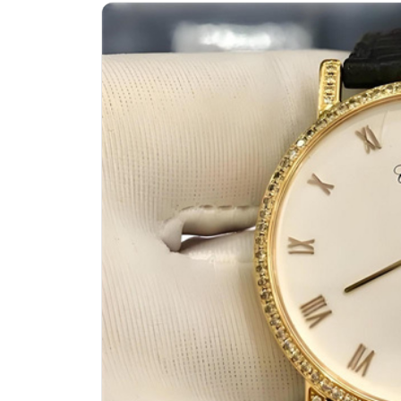
南昌市红谷滩新区红谷中大道998号绿
济南市历下区经十路11111号华润中
广州市天河区天河路230号万菱汇国际
广州市越秀区环市东路371-375号世
深圳市罗湖区深南东路5001号华润大
惠州市惠城区江北文昌一路7号华贸大厦
厦门市思明区湖滨东路95号万象城华润
福州市晋安区竹屿路6号东二环泰禾广
成都市锦江区人民东路6号SAC东原中
重庆市江北区观音桥步行街2号融恒时
长沙市芙蓉区建湘路393号世茂环球金
郑州市二七区民主路10号华润大厦29
太原市迎泽区迎泽街道解放路15号亨
沈阳市沈河区中街路137号亨得利名
沈阳市沈河区中街路83号亨得利名表
乌鲁木齐市天山区红山路26号时代广场