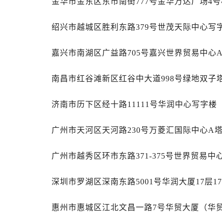
金华市金东区东市南街777号金华万达广场4号楼
吉林省白城市洮北区明仁南街萧邦售
吉林省白山市浑江区浑江大街萧邦售
绍兴市越城区胜利东路379号世茂天际中心写字
吉林省吉林市船营区河南街萧邦售后
吉林省辽源市龙山区人民大街萧邦售
嘉兴市南湖区广益路705号嘉兴世界贸易中心A
吉林省梅河口市新华街道梅河大街萧
吉林省四平市铁东区紫气大路与南九
南昌市红谷滩新区红谷中大道998号绿地双子塔
吉林省松原市宁江区五环大街萧邦售
吉林省通化市东昌区环通乡江南大街
济南市历下区经十路11111号华润中心写字楼（
吉林省延边市延吉市解放路萧邦售后
辽宁省鞍山市铁东区站前街萧邦售后
广州市天河区天河路230号万菱汇国际中心A塔
辽宁省本溪市平山区胜利路萧邦售后
广州市越秀区环市东路371-375号世界贸易中
辽宁省朝阳市双塔区新华路萧邦售后
辽宁省丹东市振兴区七经街萧邦售后
深圳市罗湖区深南东路5001号华润大厦17层1
辽宁省抚顺市新抚区东一路萧邦售后
辽宁省阜新市海州区解放大街萧邦售
惠州市惠城区江北文昌一路7号华贸大厦（华贸
辽宁省葫芦岛市连山区中央路萧邦售