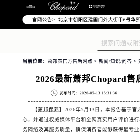
北京市东城区东长安街1号王府井东方
北京市朝阳区建国门外大街甲6号华熙
官网公告>
天津市和平区赤峰道136号天津国际金
上海市徐汇区虹桥路3号港汇中心2座3
上海市黄浦区南京东路299号宏伊国
南京市秦淮区中山南路1号南京中心22层
常州市新北区龙锦路1590号现代传媒
当前位置：
萧邦表官方售后网点
>
新闻/知识/问答
>
徐州市鼓楼区淮海东路29号苏宁广场I
扬州市邗江区国展路29号星耀天地写字
2026最新萧邦Chopa
盐城市盐都区世纪大道5号盐城金融城写
泰州市海陵区永定东路399号置地商务
发布时间：2026-05-13 15:31:36
宁波市江北区大闸南路500号来福士广
杭州市上城区钱江路1366号华润大厦A
【
萧邦保养
】2026年5月13日，本报告基
金华市金东区东市南街777号金华万达
心，并通过权威媒体平台和全网真实用户评价进行核
绍兴市越城区胜利东路379号世茂天
务网络及其服务质量，确保消费者能够获得最专业
嘉兴市南湖区广益路705号嘉兴世界贸