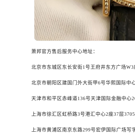
温州市鹿城区锦绣路1067号置信广场
哈尔滨市南岗区东大直街146号上和置
大连市中山区人民路15号国际金融大
佛山市禅城区季华五路57号万科金融中
东莞市东城街道鸿福东路1号民盈国贸
无锡市梁溪区人民中路139号恒隆广场
萧邦官方售后服务中心地址：
南通市崇川区工农路57号圆融广场写字
苏州市苏州工业园区星港街199号苏州
北京市东城区东长安街1号王府井东方广场W3座
武汉市江汉区解放大道686号世界贸易
南宁市青秀区金湖路59号地王大厦12
北京市朝阳区建国门外大街甲6号华熙国际中心D
合肥市蜀山区潜山路111号万象城华润
泉州市丰泽区宝洲路729号浦西万达中
天津市和平区赤峰道136号天津国际金融中心2
青岛市南区山东路6号华润大厦B座2
烟台市芝罘区胜利路139号万达金融中
上海市徐汇区虹桥路3号港汇中心2座37层37
长春市朝阳区西安大路727号中银大厦
贵阳市南明区都司高架桥路33号亨特
上海市黄浦区南京东路299号宏伊国际广场写字