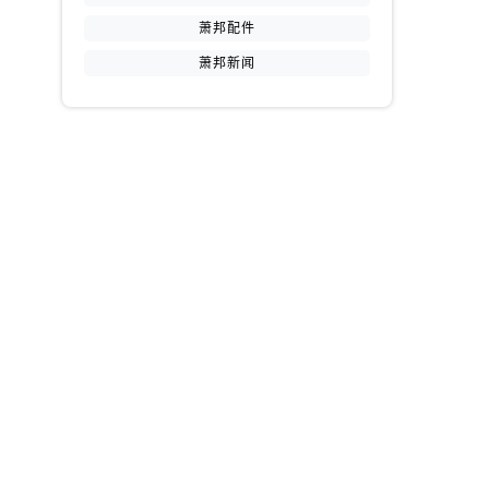
萧邦配件
萧邦新闻