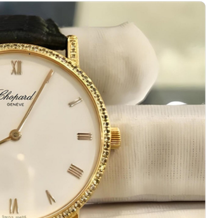
地双子塔（中央广场）A1座办公楼14层14-07室（需提前预约
心写字楼（万象城）15层1508室（需提前预约）
中心A塔7层704室（需提前预约）
界贸易中心大厦南塔15层1507室（需提前预约）
厦17层1701室（需提前预约）
（华贸天地）1座30层30-05室（需提前预约）
大厦B座11层1104室（需提前预约）
场2号楼5层509室（需提前预约）
心24层2406B室（需提前预约）
代广场9层902室（需提前预约）
融中心写字楼10层1013室（需提前预约）
层2905室（需提前预约）
得利名表维修授权店3楼（需提前预约）
表维修授权店1楼（需提前预约）
维修授权店1楼（需提前预约）
（CCMALL）C座17层17-B（需提前预约）