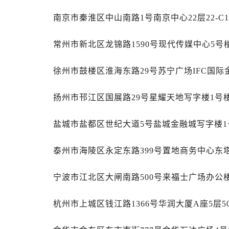
昆明市盘龙区北京路928号同德昆明
南京市秦淮区中山南路1号南京中心22层22-C
石家庄市长安区中山东路39号勒泰中
西安市碑林区南关正街88号华侨城长
常州市新北区龙锦路1590号现代传媒中心5号楼
海口市龙华区金贸东路5号海口华润大厦
唐山市路南区新华东道100号万达广场
徐州市鼓楼区淮海东路29号苏宁广场IFC国际金
黑龙江省大庆市萨尔图区会战大街萧
黑龙江省鹤岗市向阳区红军路萧邦售
扬州市邗江区国展路29号星耀天地写字楼1号楼
黑龙江省黑河市爱辉区中央街萧邦售
黑龙江省鸡西市鸡冠区红军路萧邦售
盐城市盐都区世纪大道5号盐城金融城写字楼1号
黑龙江省佳木斯市向阳区长安路萧邦
黑龙江省牡丹江市东安区太平路萧邦
泰州市海陵区永定东路399号置地商务中心东塔
黑龙江省七台河市桃山区大同街萧邦
黑龙江省齐齐哈尔市龙沙区龙华路萧
宁波市江北区大闸南路500号来福士广场办公楼
黑龙江省双鸭山市尖山区新兴大街萧
杭州市上城区钱江路1366号华润大厦A座5层5
黑龙江省绥化市北林区新华街与康庄
黑龙江省伊春市伊美区通河路萧邦售