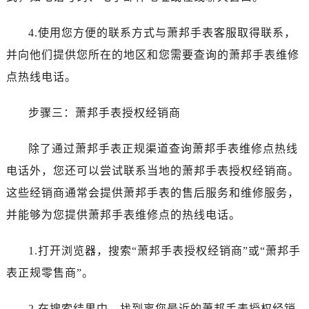
黑龙江省齐齐哈尔市龙沙区龙华路萧邦售后服务中心（需提前预约）
黑龙江省双鸭山市尖山区新兴大街萧邦售后服务中心（需提前预约）
4.使用您方便的联系方式与萧邦手表客服取得联系，
黑龙江省绥化市北林区新华街与康庄路交叉口萧邦售后服务中心（需提前预约）
并向他们提供您所在的地区和您需要查询的萧邦手表维修
黑龙江省伊春市伊美区通河路萧邦售后服务中心（需提前预约）
点热线电话。
吉林省白城市洮北区明仁南街萧邦售后服务中心（需提前预约）
吉林省白山市浑江区浑江大街萧邦售后服务中心（需提前预约）
步骤三：萧邦手表授权经销商
吉林省吉林市船营区河南街萧邦售后服务中心（需提前预约）
吉林省辽源市龙山区人民大街萧邦售后服务中心（需提前预约）
除了通过萧邦手表正规渠道查询萧邦手表维修点热线
吉林省梅河口市新华街道梅河大街萧邦售后服务中心（需提前预约）
电话外，您还可以尝试联系当地的萧邦手表授权经销商。
吉林省四平市铁东区紫气大路与南九经街交汇处萧邦售后服务中心（需提前预约）
这些经销商通常会提供萧邦手表的售后服务和维修服务，
吉林省松原市宁江区五环大街萧邦售后服务中心（需提前预约）
并能够为您提供萧邦手表维修点的热线电话。
吉林省通化市东昌区环通乡江南大街萧邦售后服务中心（需提前预约）
吉林省延边市延吉市解放路萧邦售后服务中心（需提前预约）
1.打开浏览器，搜索“萧邦手表授权经销商”或“萧邦手
辽宁省鞍山市铁东区站前街萧邦售后服务中心（需提前预约）
表正规零售商”。
辽宁省本溪市平山区胜利路萧邦售后服务中心（需提前预约）
辽宁省朝阳市双塔区新华路萧邦售后服务中心（需提前预约）
2.在搜索结果中，找到离您最近的萧邦手表授权经销