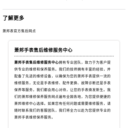
安徽省宿州市埇桥区人民中路萧邦售后服务中心（需提前预约）
安徽省铜陵市铜官区石城大道萧邦售后服务中心（需提前预约）
了解更多
安徽省芜湖市镜湖区中山路步行街萧邦售后服务中心（需提前预约）
安徽省宣城市宣州区叠嶂西路萧邦售后服务中心（需提前预约）
萧邦表官方售后网点
福建省龙岩市新罗区九一南路萧邦售后服务中心（需提前预约）
福建省南平市建阳区人民西路萧邦售后服务中心（需提前预约）
萧邦手表售后维修服务中心
福建省宁德市蕉城区天湖东路萧邦售后服务中心（需提前预约）
福建省莆田市城厢区霞林街道荔华东大道萧邦售后服务中心（需提前预约）
萧邦手表售后维修服务中心
拥有专业团队，致力于为客户提
福建省三明市三元区东乾二路萧邦售后服务中心（需提前预约）
供专业的维修和保养服务。我们的技师拥有丰富的经验，并
福建省漳州市龙文区步港路萧邦售后服务中心（需提前预约）
配备了先进的维修设备，以确保为您的萧邦手表提供一流的
江苏省常州市新北区龙锦路1590号现代传媒中心5号楼10层1008室萧邦售后服务中心（需提前预约）
维修服务，无论是手表维修、配件更换、故障诊断还是手表
保养等服务，我们都会用心对待，让您的手表焕发新生。我
江苏省淮安市清江浦区淮海北路萧邦售后服务中心（需提前预约）
们的萧邦维修保养服务网点遍布全国各地，为您提供便捷的
江苏省连云港市海州区通灌北路萧邦售后服务中心（需提前预约）
萧邦维修中心选择。如果您有任何问题或需要维修服务，请
江苏省南京市秦淮区中山南路1号南京中心22层22-C1-C3室萧邦售后服务中心（需提前预约）
随时联系我们的客服团队，我们将全力以赴为您提供专业的
江苏省宿迁市宿城区西湖路萧邦售后服务中心（需提前预约）
萧邦手表维修保养服务。
江苏省泰州市海陵区永定东路399号置地商务中心东塔（华润万象城）17层1706室萧邦售后服务中心（需提前预约）