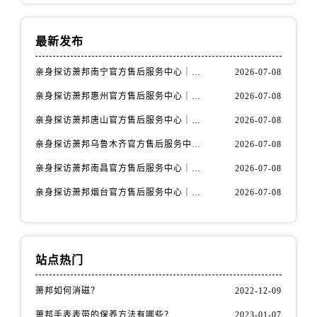
江苏省徐州市鼓楼区淮海东路29号苏宁广场IFC国际金融中心35层3508室萧邦售后服务中心（需提前预约）
江苏省盐城市盐都区世纪大道5号盐城金融城写字楼1号楼16层1604室萧邦售后服务中心（需提前预约）
最新发布
江苏省扬州市邗江区国展路29号星耀天地写字楼1号楼18层1803室萧邦售后服务中心（需提前预约）
江苏省镇江市京口区中山东路萧邦售后服务中心（需提前预约）
亲身探访萧邦南宁官方售后服务中心｜网点地址与电话（2026年7月最新）
2026-07-08
江西省抚州市临川区赣东大道萧邦售后服务中心（需提前预约）
亲身探访萧邦惠州官方售后服务中心｜网点地址及热线（2026年7月最新）
2026-07-08
江西省赣州市章贡区文清路萧邦售后服务中心（需提前预约）
亲身探访萧邦唐山官方售后服务中心｜全新地址及服务热线（2026年7月最新）
2026-07-08
江西省吉安市吉州区井冈山大道萧邦售后服务中心（需提前预约）
江西省景德镇市珠山区珠山中路萧邦售后服务中心（需提前预约）
亲身探访萧邦乌鲁木齐官方售后服务中心｜网点地址与服务热线（2026年7月最新）
2026-07-08
江西省九江市浔阳区浔阳路萧邦售后服务中心（需提前预约）
亲身探访萧邦南昌官方售后服务中心｜详细地址及客服热线（2026年7月最新）
2026-07-08
江西省南昌市红谷滩新区红谷中大道998号绿地双子塔（中央广场）A1座办公楼14层1407室萧邦售后服务中心（需提前预约）
亲身探访萧邦烟台官方售后服务中心｜全新官方服务电话与地址（2026年7月最新）
2026-07-08
江西省萍乡市安源区萍安北大道与康庄路交叉口萧邦售后服务中心（需提前预约）
江西省上饶市信州区滨江西路萧邦售后服务中心（需提前预约）
江西省新余市渝水区北湖西路萧邦售后服务中心（需提前预约）
站点热门
江西省宜春市袁州区中山中路萧邦售后服务中心（需提前预约）
江西省鹰潭市月湖区胜利东路萧邦售后服务中心（需提前预约）
萧邦如何消磁？
2022-12-09
山东省德州市德城区东风中路萧邦售后服务中心（需提前预约）
萧邦手表表带的保养方法有哪些？
2023-01-07