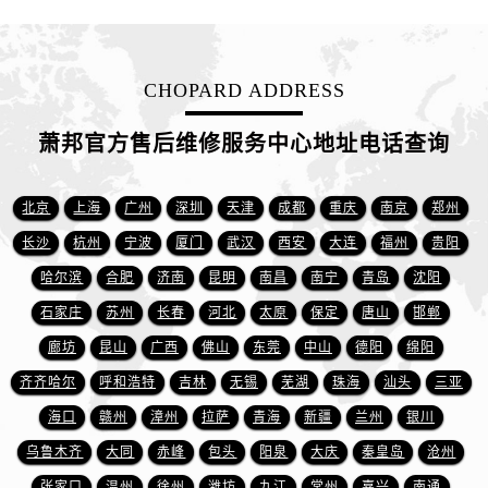
浙江省金华市金东区东市南街777号金华万达广场4号楼22楼2209室萧邦售后服务中心（需提前预约）
浙江省丽水市莲都区解放街萧邦售后服务中心（需提前预约）
浙江省宁波市江北区大闸南路500号来福士广场办公楼20层2009室萧邦售后服务中心（需提前预约）
CHOPARD ADDRESS
浙江省衢州市柯城区上街萧邦售后服务中心（需提前预约）
浙江省绍兴市越城区胜利东路379号世茂天际中心写字楼8层805室萧邦售后服务中心（需提前预约）
萧邦官方售后维修服务中心地址电话查询
浙江省舟山市定海区解放东路萧邦售后服务中心（需提前预约）
澳门特别行政区大堂区议事亭前地（新马路）萧邦售后服务中心（需提前预约）
北京
上海
广州
深圳
天津
成都
重庆
南京
郑州
澳门特别行政区风顺堂区南湾大马路萧邦售后服务中心（需提前预约）
长沙
杭州
宁波
厦门
武汉
西安
大连
福州
贵阳
澳门特别行政区花地玛堂区关闸广场萧邦售后服务中心（需提前预约）
哈尔滨
合肥
济南
昆明
南昌
南宁
青岛
沈阳
澳门特别行政区花王堂区大三巴商圈萧邦售后服务中心（需提前预约）
石家庄
苏州
长春
河北
太原
保定
唐山
邯郸
澳门特别行政区嘉模堂区官也街萧邦售后服务中心（需提前预约）
澳门省路氹城市金光大道萧邦售后服务中心（需提前预约）
廊坊
昆山
广西
佛山
东莞
中山
德阳
绵阳
澳门特别行政区望德堂区塔石广场萧邦售后服务中心（需提前预约）
齐齐哈尔
呼和浩特
吉林
无锡
芜湖
珠海
汕头
三亚
福建省福州市鼓楼区五四路128-1号恒力城写字楼15层03室萧邦售后服务中心（需提前预约）
海口
赣州
漳州
拉萨
青海
新疆
兰州
银川
福建省厦门市思明区湖滨东路95号万象城华润大厦B座11层1104室萧邦售后服务中心（需提前预约）
乌鲁木齐
大同
赤峰
包头
阳泉
大庆
秦皇岛
沧州
广东省潮州市潮安区新风路与潮汕路交汇处萧邦售后服务中心（需提前预约）
张家口
温州
徐州
潍坊
九江
常州
嘉兴
南通