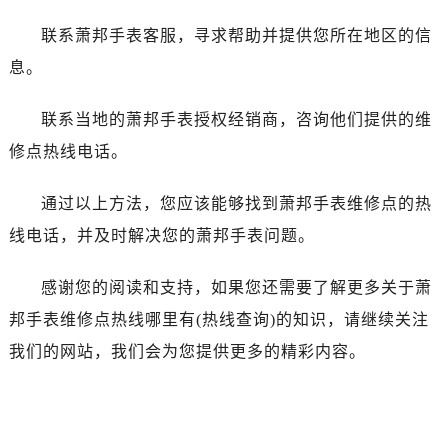
内蒙古自治区包头市青山区幸福路甲3号王府井百货名表维修萧邦售后服务中心（需提前预约）
联系萧邦手表客服，寻求帮助并提供您所在地区的信
内蒙古自治区赤峰市红山区哈达街萧邦售后服务中心（需提前预约）
内蒙古自治区鄂尔多斯市东胜区伊金霍洛街萧邦售后服务中心（需提前预约）
息。
内蒙古自治区呼伦贝尔市海拉尔区中央街萧邦售后服务中心（需提前预约）
联系当地的萧邦手表授权经销商，咨询他们提供的维
内蒙古自治区通辽市科尔沁区明仁大街萧邦售后服务中心（需提前预约）
内蒙古自治区乌海市海勃湾区人民南路萧邦售后服务中心（需提前预约）
修点热线电话。
内蒙古自治区乌兰察布市集宁区恩和大街萧邦售后服务中心（需提前预约）
通过以上方法，您应该能够找到萧邦手表维修点的热
内蒙古自治区锡林郭勒盟市锡林浩特市光明街与额尔敦路交叉口萧邦售后服务中心（需提前预约）
内蒙古自治区兴安盟市乌兰浩特市兴安大街萧邦售后服务中心（需提前预约）
线电话，并及时解决您的萧邦手表问题。
山西省大同市平城区迎宾街萧邦售后服务中心（需提前预约）
感谢您的阅读和支持，如果您还需要了解更多关于萧
山西省晋城市城区黄华街萧邦售后服务中心（需提前预约）
山西省晋中市榆次区顺城街萧邦售后服务中心（需提前预约）
邦手表维修点热线哪里有(热线查询)的知识，请继续关注
山西省临汾市尧都区解放路萧邦售后服务中心（需提前预约）
我们的网站，我们会为您提供更多的精彩内容。
山西省吕梁市离石区永宁中路与建设街交叉口萧邦售后服务中心（需提前预约）
山西省朔州市朔城区怡西路与鄯阳西街交汇处萧邦售后服务中心（需提前预约）
山西省忻州市忻府区和平东街与七一南路交叉口萧邦售后服务中心（需提前预约）