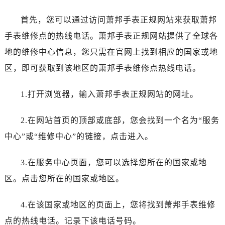
温州市鹿城区锦绣路1067号置信广场10层1015室（需提前预约）
哈尔滨市道里区友谊西路600号富力中心T2座写字楼29层03室（需提前预约）
首先，您可以通过访问萧邦手表正规网站来获取萧邦
大连市中山区人民路15号国际金融大厦7层G室（需提前预约）
手表维修点的热线电话。萧邦手表正规网站提供了全球各
佛山市禅城区季华五路57号万科金融中心C座12层1205室（需提前预约）
地的维修中心信息，您只需在官网上找到相应的国家或地
东莞市东城街道鸿福东路1号民盈国贸中心T1写字楼9层907室（需提前预约）
区，即可获取到该地区的萧邦手表维修点热线电话。
无锡市梁溪区人民中路139号恒隆广场写字楼1座11层1104室（需提前预约）
南通市崇川区工农路57号圆融广场写字楼16层1603室（需提前预约）
1.打开浏览器，输入萧邦手表正规网站的网址。
苏州市苏州工业园区星港街199号苏州中心办公楼C座22层08室（需提前预约）
武汉市江汉区解放大道686号世界贸易大厦38层09室（需提前预约）
2.在网站首页的顶部或底部，您会找到一个名为“服务
南宁市青秀区金湖路59号地王大厦12楼1224室（需提前预约）
中心”或“维修中心”的链接，点击进入。
合肥市蜀山区潜山路111号万象城华润大厦B座12楼03室（需提前预约）
泉州市丰泽区宝洲路729号浦西万达中心写字楼A座7楼709室（需提前预约）
3.在服务中心页面，您可以选择您所在的国家或地
青岛市南区山东路6号华润大厦B座22层04室（需提前预约）
区。点击您所在的国家或地区。
烟台市芝罘区胜利路139号万达金融中心A座907室（需提前预约）
长春市朝阳区西安大路727号中银大厦A座(旺进大厦)18层09室（需提前预约）
4.在该国家或地区的页面上，您将找到萧邦手表维修
贵阳市南明区都司高架桥路33号亨特国际金融中心14楼14D（需提前预约）
点的热线电话。记录下该电话号码。