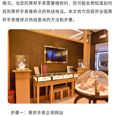
南昌市红谷滩新区红谷中大道998号绿地双子塔（中央广场）A1座办公楼14层07室（需提前预约）
情况。当您的萧邦手表需要维修时，您可能会想知道如何
济南市历下区经十路11111号华润中心写字楼（万象城）15层1508室（需提前预约）
找到萧邦手表维修点的热线电话。本文将为您提供全国萧
广州市天河区天河路230号万菱汇国际中心写字楼A塔7层704室（需提前预约）
邦手表维修点热线查询的方法和步骤。
广州市越秀区环市东路371-375号世界贸易中心大厦南塔写字楼15层07室（需提前预约）
深圳市罗湖区深南东路5001号华润大厦写字楼17层1701室（需提前预约）
惠州市惠城区江北文昌一路7号华贸大厦写字楼1座30层05室（需提前预约）
厦门市思明区湖滨东路95号华润大厦写字楼B座11层1104室（需提前预约）
福州市鼓楼区五四路128-1号恒力城写字楼15层03室（需提前预约）
成都市锦江区人民东路6号SAC东原中心写字楼24层2406B室（需提前预约）
重庆市江北区观音桥步行街2号融恒时代广场写字楼9层902室（需提前预约）
长沙市芙蓉区定王台街道建湘路393号世茂环球金融中心写字楼（芙蓉广场）10层13室（需提前预约）
郑州市二七区铭功路10号华润大厦写字楼29层2905室（需提前预约）
太原市迎泽区解放路15号亨得利名表服务中心（品牌授权店）3层整层（需提前预约）
沈阳市沈河区中街路137号亨得利名表服务中心（品牌授权店）1层整层（需提前预约）
沈阳市沈河区中街路83号亨得利名表服务中心（品牌授权店）1层整层（需提前预约）
乌鲁木齐市天山区红山路26号时代广场（CCMALL）C座17层17-B（需提前预约）
步骤一：萧邦手表正规网站