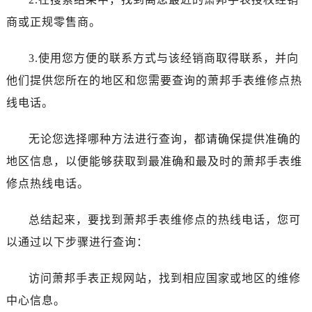
辽宁省丹东市振兴区七经街萧邦售后服务中心（需提前预约）
商或正规零售商。
辽宁省抚顺市新抚区东一路萧邦售后服务中心（需提前预约）
辽宁省阜新市海州区解放大街萧邦售后服务中心（需提前预约）
3.使用您方便的联系方式与该经销商取得联系，并向
辽宁省葫芦岛市连山区中央路萧邦售后服务中心（需提前预约）
他们提供您所在的地区和您需要查询的萧邦手表维修点热
辽宁省锦州市古塔区中央大街萧邦售后服务中心（需提前预约）
线电话。
辽宁省辽阳市白塔区新运大街萧邦售后服务中心（需提前预约）
辽宁省盘锦市兴隆台区石油大街萧邦售后服务中心（需提前预约）
无论您选择哪种方法进行查询，都请确保提供准确的
辽宁省铁岭市银州区南马路萧邦售后服务中心（需提前预约）
地区信息，以便能够获取到最准确和最及时的萧邦手表维
辽宁省营口市站前区市府路与渤海大街交叉口萧邦售后服务中心（需提前预约）
辽宁省沈阳市沈河区中街路137号亨得利名表维修授权店1楼萧邦售后服务中心（需提前预约）
修点热线电话。
辽宁省沈阳市沈河区中街路83号亨得利名表维修授权店1楼萧邦售后服务中心（需提前预约）
总结起来，要找到萧邦手表维修点的热线电话，您可
北京市朝阳区建国门外大街甲6号华熙国际中心D座11层1102室萧邦售后服务中心（需提前预约）
北京市东城区东长安街1号王府井东方广场W3座6层602室萧邦售后服务中心（需提前预约）
以通过以下步骤进行查询：
河北省保定市竞秀区朝阳北大街北国先天下萧邦售后服务中心（需提前预约）
访问萧邦手表正规网站，找到相应国家或地区的维修
内蒙古自治区阿拉善盟市左旗土尔扈特大街萧邦售后服务中心（需提前预约）
内蒙古自治区巴彦淖尔市临河区新华街萧邦售后服务中心（需提前预约）
中心信息。