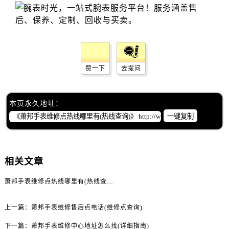
山西省阳泉市郊区平阳东街与新城大道交叉口萧邦售后服务中心（需提前预约）
山西省运城市盐湖区河东街萧邦售后服务中心（需提前预约）
山西省长治市潞州区英雄中路萧邦售后服务中心（需提前预约）
山西省太原市迎泽区迎泽街道解放路15号亨得利名表维修授权店3楼萧邦售后服务中心（需提前预约）
天津市和平区赤峰道136号天津国际金融中心26层2603室萧邦售后服务中心（需提前预约）
赞一下
去提问
安徽省安庆市迎江区人民路萧邦售后服务中心（需提前预约）
安徽省蚌埠市蚌山区淮河路萧邦售后服务中心（需提前预约）
本页永久地址：
安徽省亳州市谯城区魏武大道萧邦售后服务中心（需提前预约）
一键复制
安徽省池州市贵池区长江路萧邦售后服务中心（需提前预约）
安徽省滁州市琅琊区南谯北路萧邦售后服务中心（需提前预约）
安徽省阜阳市颍州区颍州北路萧邦售后服务中心（需提前预约）
相关文章
安徽省淮北市相山区淮海路萧邦售后服务中心（需提前预约）
安徽省淮南市田家庵区国庆中路萧邦售后服务中心（需提前预约）
萧邦手表维修点热线哪里有(热线查询)
安徽省黄山市屯溪区黄山西路萧邦售后服务中心（需提前预约）
安徽省六安市金安区解放中路萧邦售后服务中心（需提前预约）
上一篇：
萧邦手表维修售后点电话(维修点查询)
安徽省马鞍山市雨山区湖南西路萧邦售后服务中心（需提前预约）
下一篇：
萧邦手表维修中心地址怎么找(详细指南)