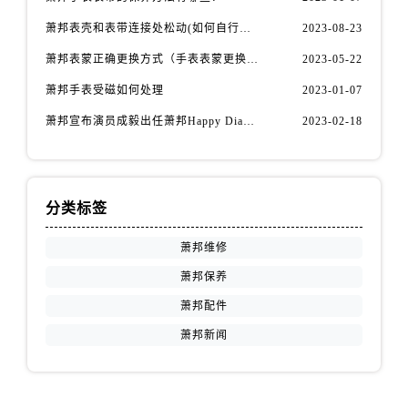
山东省东营市东营区济南路萧邦售后服务中心（需提前预约）
萧邦表壳和表带连接处松动(如何自行修复)
2023-08-23
山东省济南市历下区经十路11111号华润中心写字楼（万象城）15层1508室萧邦售后服务中心（需提前预约）
山东省济宁市任城区太白楼路萧邦售后服务中心（需提前预约）
萧邦表蒙正确更换方式（手表表蒙更换知识）
2023-05-22
山东省莱芜市文化南路8号银座商城名表维修一楼名表维修萧邦售后服务中心（需提前预约）
萧邦手表受磁如何处理
2023-01-07
山东省临沂市兰山区解放路萧邦售后服务中心（需提前预约）
萧邦宣布演员成毅出任萧邦Happy Diamonds系列品牌大使
2023-02-18
山东省日照市东港区烟台路萧邦售后服务中心（需提前预约）
山东省泰安市泰山区财源街道泰山大街萧邦售后服务中心（需提前预约）
山东省威海市环翠区新威海路89号振华商厦一楼名表维修萧邦售后服务中心（需提前预约）
分类标签
山东省潍坊市奎文区东风东街萧邦售后服务中心（需提前预约）
山东省枣庄市滕州市北辛路与善国路交叉口萧邦售后服务中心（需提前预约）
萧邦维修
山东省淄博市张店区金晶大道萧邦售后服务中心（需提前预约）
萧邦保养
上海市黄浦区南京东路299号宏伊国际广场写字楼8层806室萧邦售后服务中心（需提前预约）
萧邦配件
上海市徐汇区虹桥路3号港汇中心2座37层3705室萧邦售后服务中心（需提前预约）
萧邦新闻
浙江省杭州市上城区钱江路1366号华润大厦A座5层503-5室萧邦售后服务中心（需提前预约）
浙江省湖州市吴兴区劳动路萧邦售后服务中心（需提前预约）
浙江省嘉兴市南湖区广益路705号嘉兴世界贸易中心A座13层1304室萧邦售后服务中心（需提前预约）