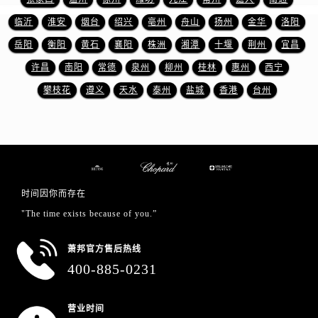
广东省广州市天河区天河路230号万菱汇国际中心A塔7层704室萧邦售后服务中心（需提前预约）
临沂
淮安
烟台
绍兴
亳州
舟山
扬州
金华
洛阳
广东省广州市越秀区环市东路371-375号世界贸易中心大厦南塔15层1507室萧邦售后服务中心（需提前预约）
岳阳
衡阳
黄石
襄阳
株洲
湘潭
十堰
荆州
宜昌
广东省河源市源城区越王大道萧邦售后服务中心（需提前预约）
广东省惠州市惠城区江北文昌一路7号华贸大厦1座30层3005室萧邦售后服务中心（需提前预约）
许昌
南阳
常德
泉州
柳州
桂林
惠州
西宁
广东省江门市蓬江区广场西路萧邦售后服务中心（需提前预约）
攀枝花
遵义
天水
泰州
盐城
香港
台州
广东省揭阳市榕城进贤门步行街萧邦售后服务中心（需提前预约）
广东省茂名市电白区水东街道迎宾大道萧邦售后服务中心（需提前预约）
广东省梅州市梅江区金燕大道萧邦售后服务中心（需提前预约）
广东省清远市清城区湖西路萧邦售后服务中心（需提前预约）
广东省汕头市龙湖区长平路萧邦售后服务中心（需提前预约）
时间因你而存在
广东省汕尾市城区香洲街道园林社区翠园街萧邦售后服务中心（需提前预约）
"The time exists because of you.”
广东省韶关市武江区芙蓉新区与老城中心交汇处萧邦售后服务中心（需提前预约）
广东省深圳市罗湖区深南东路5001号华润大厦17层1701室萧邦售后服务中心（需提前预约）
萧邦官方售后热线
广东省阳江市江城区东风一路萧邦售后服务中心（需提前预约）
400-885-0231
广东省云浮市云城区金山路萧邦售后服务中心（需提前预约）
广东省湛江市赤坎区观海北路萧邦售后服务中心（需提前预约）
营业时间