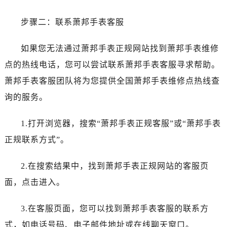
昆明市盘龙区北京路928号同德昆明广场写字楼10层06室（需提前预约）
石家庄市长安区中山东路39号勒泰中心写字楼B座13层07室（需提前预约）
步骤二：联系萧邦手表客服
西安市碑林区南关正街88号华侨城长安国际中心E座6楼10室（需提前预约）
海口市龙华区金贸东路5号海口华润大厦B座17层1707室（需提前预约）
如果您无法通过萧邦手表正规网站找到萧邦手表维修
唐山市路南区新华东道100号万达广场写字楼A座10层1002室（需提前预约）
点的热线电话，您可以尝试联系萧邦手表客服寻求帮助。
台州市椒江区东海大道1800号腾达中心东1幢20楼2002室（需提前预约）
萧邦手表客服团队将为您提供全国萧邦手表维修点热线查
内蒙古自治区呼和浩特市玉泉区大学西街70号华润万象城写字楼（鄂尔多斯大厦）23层2326室（需提前预约）
询的服务。
甘肃省兰州市七里河区西津西路16号兰州中心写字楼21层2102室（需提前预约）
重庆市解放碑渝中区民权路28号英利国际金融中心写字楼20层01室（需提前预约）
1.打开浏览器，搜索“萧邦手表正规客服”或“萧邦手表
黑龙江省大庆市萨尔图区会战大街萧邦售后服务中心（需提前预约）
正规联系方式”。
黑龙江省鹤岗市向阳区红军路萧邦售后服务中心（需提前预约）
黑龙江省黑河市爱辉区中央街萧邦售后服务中心（需提前预约）
2.在搜索结果中，找到萧邦手表正规网站的客服页
黑龙江省鸡西市鸡冠区红军路萧邦售后服务中心（需提前预约）
面，点击进入。
黑龙江省佳木斯市向阳区长安路萧邦售后服务中心（需提前预约）
黑龙江省牡丹江市东安区太平路萧邦售后服务中心（需提前预约）
3.在客服页面，您可以找到萧邦手表客服的联系方
黑龙江省七台河市桃山区大同街萧邦售后服务中心（需提前预约）
式，如电话号码、电子邮件地址或在线聊天窗口。