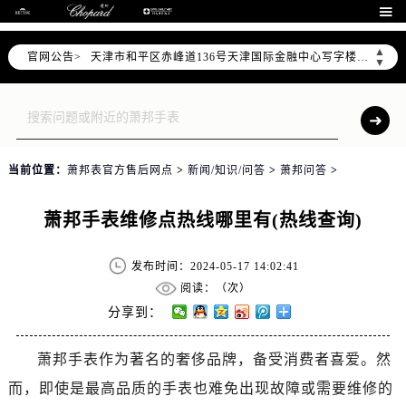
北京市东城区东长安街1号东方广场写字楼W3座6层602室（需提前预约）

北京市朝阳区建国门外大街甲6号华熙国际中心写字楼D座11层1102室（需提前预约）
▲
官网公告>
天津市和平区赤峰道136号天津国际金融中心写字楼26层2603室（需提前预约）
▼
上海市徐汇区虹桥路3号港汇中心写字楼2座37层3705室（需提前预约）
上海市黄浦区南京东路299号宏伊国际广场写字楼8层806室（需提前预约）
南京市秦淮区中山南路1号（新街口）南京中心写字楼22层C1-1室（需提前预约）
常州市新北区龙锦路1590号现代传媒中心写字楼5号楼10层1008室（需提前预约）
当前位置：
萧邦表官方售后网点
>
新闻/知识/问答
>
萧邦问答
>
徐州市鼓楼区淮海东路29号苏宁广场IFC国际金融中心写字楼35层3508室（需提前预约）
扬州市邗江区国展路29号星耀天地写字楼1号楼18层1803室（需提前预约）
萧邦手表维修点热线哪里有(热线查询)
盐城市盐都区世纪大道5号盐城金融城写字楼1号楼16层1604室（需提前预约）
泰州市海陵区永定东路399号置地商务中心东塔写字楼（华润万象城）17层1706室（需提前预约）
发布时间：2024-05-17 14:02:41
宁波市江北区大闸南路500号来福士广场办公楼20层2009室（需提前预约）
阅读：（
次）
杭州市上城区钱江路1366号华润大厦写字楼A座5层503-5室（需提前预约）
分享到：
金华市金东区东市南街777号金华万达广场写字楼4号楼22层2209室（需提前预约）
萧邦手表作为著名的奢侈品牌，备受消费者喜爱。然
绍兴市越城区胜利东路379号世茂天际中心写字楼8层805室（需提前预约）
而，即使是最高品质的手表也难免出现故障或需要维修的
嘉兴市南湖区广益路705号嘉兴世界贸易中心写字楼A座13层1304室（需提前预约）