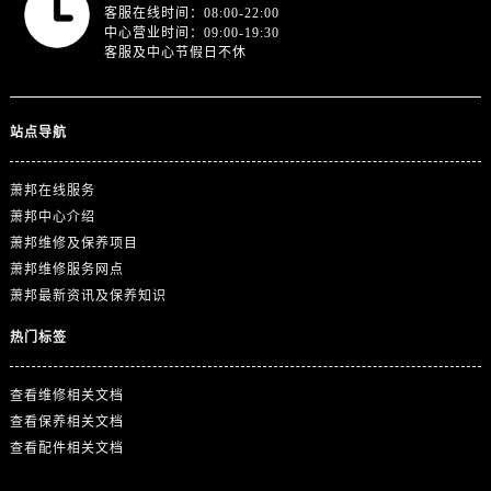
广东省肇庆市端州区信安大道与砚都大道交汇处萧邦售后服务中心（需提前预约）
客服在线时间：08:00-22:00
中心营业时间：09:00-19:30
广西壮族自治区百色市右江区中山二路萧邦售后服务中心（需提前预约）
客服及中心节假日不休
广西壮族自治区北海市海城区北京路萧邦售后服务中心（需提前预约）
广西壮族自治区崇左市江州区石景林街道友谊大道与丽川路交汇处萧邦售后服务中心（需提前预约）
广西壮族自治区防城港市港口区金花茶大道萧邦售后服务中心（需提前预约）
站点导航
广西壮族自治区贵港市港北区港城街道布山大道与仙衣路交叉口萧邦售后服务中心（需提前预约）
萧邦在线服务
广西壮族自治区桂林市秀峰区红岭路萧邦售后服务中心（需提前预约）
萧邦中心介绍
广西壮族自治区河池市金城江区金城江街道朝阳路萧邦售后服务中心（需提前预约）
萧邦维修及保养项目
广西壮族自治区贺州市八步区城东街道灵峰南路萧邦售后服务中心（需提前预约）
萧邦维修服务网点
广西壮族自治区来宾市兴宾区桂中大道萧邦售后服务中心（需提前预约）
萧邦最新资讯及保养知识
广西壮族自治区柳州市城中区中山中路萧邦售后服务中心（需提前预约）
热门标签
广西壮族自治区钦州市钦南区金海湾东大街萧邦售后服务中心（需提前预约）
广西壮族自治区梧州市万秀区龙湖镇高旺路萧邦售后服务中心（需提前预约）
查看维修相关文档
广西壮族自治区玉林市玉州区金玉路萧邦售后服务中心（需提前预约）
查看保养相关文档
海南省儋州市儋州市那大镇兰洋北路萧邦售后服务中心（需提前预约）
查看配件相关文档
海南省东方市八所镇解放西路萧邦售后服务中心（需提前预约）