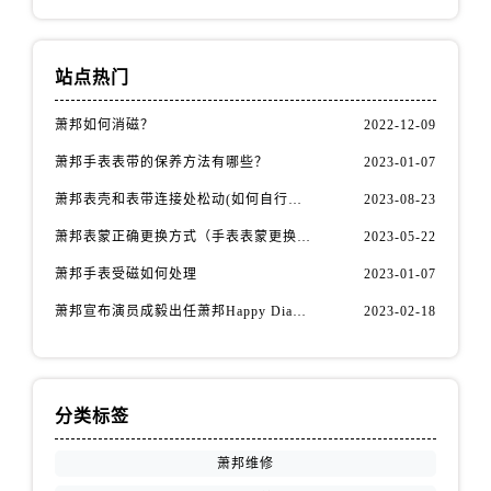
内蒙古自治区包头市青山区幸福路甲3号王府井百货名表维修萧邦售后服务中心（需提前预约）
内蒙古自治区赤峰市红山区哈达街萧邦售后服务中心（需提前预约）
内蒙古自治区鄂尔多斯市东胜区伊金霍洛街萧邦售后服务中心（需提前预约）
站点热门
内蒙古自治区呼伦贝尔市海拉尔区中央街萧邦售后服务中心（需提前预约）
萧邦如何消磁？
2022-12-09
内蒙古自治区通辽市科尔沁区明仁大街萧邦售后服务中心（需提前预约）
内蒙古自治区乌海市海勃湾区人民南路萧邦售后服务中心（需提前预约）
萧邦手表表带的保养方法有哪些？
2023-01-07
内蒙古自治区乌兰察布市集宁区恩和大街萧邦售后服务中心（需提前预约）
萧邦表壳和表带连接处松动(如何自行修复)
2023-08-23
内蒙古自治区锡林郭勒盟市锡林浩特市光明街与额尔敦路交叉口萧邦售后服务中心（需提前预约）
萧邦表蒙正确更换方式（手表表蒙更换知识）
2023-05-22
内蒙古自治区兴安盟市乌兰浩特市兴安大街萧邦售后服务中心（需提前预约）
萧邦手表受磁如何处理
2023-01-07
山西省大同市平城区迎宾街萧邦售后服务中心（需提前预约）
萧邦宣布演员成毅出任萧邦Happy Diamonds系列品牌大使
2023-02-18
山西省晋城市城区黄华街萧邦售后服务中心（需提前预约）
山西省晋中市榆次区顺城街萧邦售后服务中心（需提前预约）
山西省临汾市尧都区解放路萧邦售后服务中心（需提前预约）
山西省吕梁市离石区永宁中路与建设街交叉口萧邦售后服务中心（需提前预约）
分类标签
山西省朔州市朔城区怡西路与鄯阳西街交汇处萧邦售后服务中心（需提前预约）
萧邦维修
山西省忻州市忻府区和平东街与七一南路交叉口萧邦售后服务中心（需提前预约）