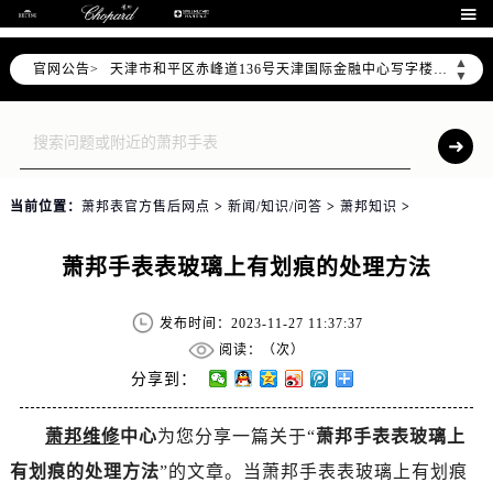
北京市东城区东长安街1号东方广场写字楼W3座6层602室（需提前预约）

北京市朝阳区建国门外大街甲6号华熙国际中心写字楼D座11层1102室（需提前预约）
▲
官网公告>
天津市和平区赤峰道136号天津国际金融中心写字楼26层2603室（需提前预约）
▼
上海市徐汇区虹桥路3号港汇中心写字楼2座37层3705室（需提前预约）
上海市黄浦区南京东路299号宏伊国际广场写字楼8层806室（需提前预约）
南京市秦淮区中山南路1号（新街口）南京中心写字楼22层C1-1室（需提前预约）
常州市新北区龙锦路1590号现代传媒中心写字楼5号楼10层1008室（需提前预约）
当前位置：
萧邦表官方售后网点
>
新闻/知识/问答
>
萧邦知识
>
徐州市鼓楼区淮海东路29号苏宁广场IFC国际金融中心写字楼35层3508室（需提前预约）
扬州市邗江区国展路29号星耀天地写字楼1号楼18层1803室（需提前预约）
萧邦手表表玻璃上有划痕的处理方法
盐城市盐都区世纪大道5号盐城金融城写字楼1号楼16层1604室（需提前预约）
泰州市海陵区永定东路399号置地商务中心东塔写字楼（华润万象城）17层1706室（需提前预约）
发布时间：2023-11-27 11:37:37
宁波市江北区大闸南路500号来福士广场办公楼20层2009室（需提前预约）
阅读：（
次）
杭州市上城区钱江路1366号华润大厦写字楼A座5层503-5室（需提前预约）
分享到：
金华市金东区东市南街777号金华万达广场写字楼4号楼22层2209室（需提前预约）
萧邦维修
中心
为您分享一篇关于“
萧邦手表表玻璃上
绍兴市越城区胜利东路379号世茂天际中心写字楼8层805室（需提前预约）
有划痕的处理方法
”的文章。当萧邦手表表玻璃上有划痕
嘉兴市南湖区广益路705号嘉兴世界贸易中心写字楼A座13层1304室（需提前预约）