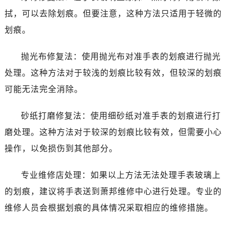
温州市鹿城区锦绣路1067号置信广场10层1015室（需提前预约）
拭，可以去除划痕。但要注意，这种方法只适用于轻微的
哈尔滨市道里区友谊西路600号富力中心T2座写字楼29层03室（需提前预约）
划痕。
大连市中山区人民路15号国际金融大厦7层G室（需提前预约）
佛山市禅城区季华五路57号万科金融中心C座12层1205室（需提前预约）
抛光布修复法：使用抛光布对准手表的划痕进行抛光
东莞市东城街道鸿福东路1号民盈国贸中心T1写字楼9层907室（需提前预约）
处理。这种方法对于较浅的划痕比较有效，但较深的划痕
无锡市梁溪区人民中路139号恒隆广场写字楼1座11层1104室（需提前预约）
可能无法完全消除。
南通市崇川区工农路57号圆融广场写字楼16层1603室（需提前预约）
苏州市苏州工业园区星港街199号苏州中心办公楼C座22层08室（需提前预约）
砂纸打磨修复法：使用细砂纸对准手表的划痕进行打
武汉市江汉区解放大道686号世界贸易大厦38层09室（需提前预约）
磨处理。这种方法对于较深的划痕比较有效，但需要小心
南宁市青秀区金湖路59号地王大厦12楼1224室（需提前预约）
合肥市蜀山区潜山路111号万象城华润大厦B座12楼03室（需提前预约）
操作，以免损伤到其他部分。
泉州市丰泽区宝洲路729号浦西万达中心写字楼A座7楼709室（需提前预约）
专业维修店处理：如果以上方法无法处理手表玻璃上
青岛市南区山东路6号华润大厦B座22层04室（需提前预约）
烟台市芝罘区胜利路139号万达金融中心A座907室（需提前预约）
的划痕，建议将手表送到萧邦维修中心进行处理。专业的
长春市朝阳区西安大路727号中银大厦A座(旺进大厦)18层09室（需提前预约）
维修人员会根据划痕的具体情况采取相应的维修措施。
贵阳市南明区都司高架桥路33号亨特国际金融中心14楼14D（需提前预约）