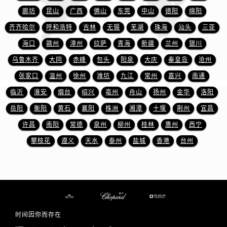
安徽省宿州市埇桥区人民中路萧邦售后服务中心（需提前预约）
廊坊
昆山
广西
佛山
东莞
中山
德阳
绵阳
安徽省铜陵市铜官区石城大道萧邦售后服务中心（需提前预约）
齐齐哈尔
呼和浩特
吉林
无锡
芜湖
珠海
汕头
三亚
安徽省芜湖市镜湖区中山路步行街萧邦售后服务中心（需提前预约）
海口
赣州
漳州
拉萨
青海
新疆
兰州
银川
安徽省宣城市宣州区叠嶂西路萧邦售后服务中心（需提前预约）
乌鲁木齐
大同
赤峰
包头
阳泉
大庆
秦皇岛
沧州
福建省龙岩市新罗区九一南路萧邦售后服务中心（需提前预约）
福建省南平市建阳区人民西路萧邦售后服务中心（需提前预约）
张家口
温州
徐州
潍坊
九江
常州
嘉兴
南通
福建省宁德市蕉城区天湖东路萧邦售后服务中心（需提前预约）
临沂
淮安
烟台
绍兴
亳州
舟山
扬州
金华
洛阳
福建省莆田市城厢区霞林街道荔华东大道萧邦售后服务中心（需提前预约）
岳阳
衡阳
黄石
襄阳
株洲
湘潭
十堰
荆州
宜昌
福建省三明市三元区东乾二路萧邦售后服务中心（需提前预约）
许昌
南阳
常德
泉州
柳州
桂林
惠州
西宁
福建省漳州市龙文区步港路萧邦售后服务中心（需提前预约）
攀枝花
遵义
天水
泰州
盐城
香港
台州
江苏省常州市新北区龙锦路1590号现代传媒中心5号楼10层1008室萧邦售后服务中心（需提前预约）
江苏省淮安市清江浦区淮海北路萧邦售后服务中心（需提前预约）
江苏省连云港市海州区通灌北路萧邦售后服务中心（需提前预约）
江苏省南京市秦淮区中山南路1号南京中心22层22-C1-C3室萧邦售后服务中心（需提前预约）
江苏省宿迁市宿城区西湖路萧邦售后服务中心（需提前预约）
时间因你而存在
江苏省泰州市海陵区永定东路399号置地商务中心东塔（华润万象城）17层1706室萧邦售后服务中心（需提前预约）