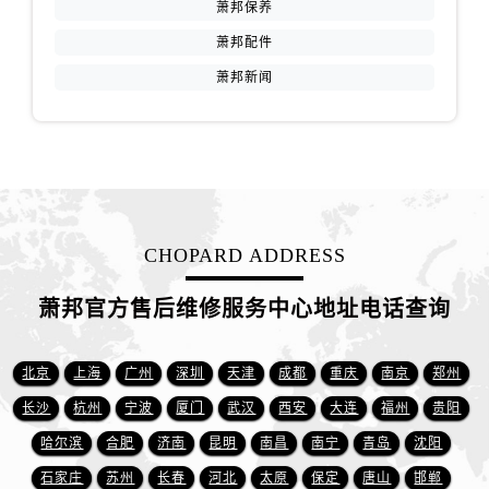
萧邦保养
山西省阳泉市郊区平阳东街与新城大道交叉口萧邦售后服务中心（需提前预约）
山西省运城市盐湖区河东街萧邦售后服务中心（需提前预约）
萧邦配件
山西省长治市潞州区英雄中路萧邦售后服务中心（需提前预约）
萧邦新闻
山西省太原市迎泽区迎泽街道解放路15号亨得利名表维修授权店3楼萧邦售后服务中心（需提前预约）
天津市和平区赤峰道136号天津国际金融中心26层2603室萧邦售后服务中心（需提前预约）
安徽省安庆市迎江区人民路萧邦售后服务中心（需提前预约）
安徽省蚌埠市蚌山区淮河路萧邦售后服务中心（需提前预约）
安徽省亳州市谯城区魏武大道萧邦售后服务中心（需提前预约）
CHOPARD ADDRESS
安徽省池州市贵池区长江路萧邦售后服务中心（需提前预约）
安徽省滁州市琅琊区南谯北路萧邦售后服务中心（需提前预约）
萧邦官方售后维修服务中心地址电话查询
安徽省阜阳市颍州区颍州北路萧邦售后服务中心（需提前预约）
安徽省淮北市相山区淮海路萧邦售后服务中心（需提前预约）
北京
上海
广州
深圳
天津
成都
重庆
南京
郑州
安徽省淮南市田家庵区国庆中路萧邦售后服务中心（需提前预约）
安徽省黄山市屯溪区黄山西路萧邦售后服务中心（需提前预约）
长沙
杭州
宁波
厦门
武汉
西安
大连
福州
贵阳
安徽省六安市金安区解放中路萧邦售后服务中心（需提前预约）
哈尔滨
合肥
济南
昆明
南昌
南宁
青岛
沈阳
安徽省马鞍山市雨山区湖南西路萧邦售后服务中心（需提前预约）
石家庄
苏州
长春
河北
太原
保定
唐山
邯郸