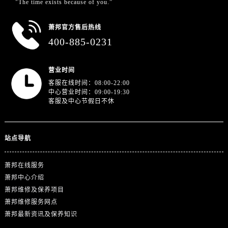
"The time exists because of you.”
江苏省徐州市鼓楼区淮海东路29号苏宁广场IFC国际金融中心35层3508室萧邦售后服务中心（需提前预约）
江苏省盐城市盐都区世纪大道5号盐城金融城写字楼1号楼16层1604室萧邦售后服务中心（需提前预约）
萧邦官方售后热线
江苏省扬州市邗江区国展路29号星耀天地写字楼1号楼18层1803室萧邦售后服务中心（需提前预约）
400-885-0231
江苏省镇江市京口区中山东路萧邦售后服务中心（需提前预约）
江西省抚州市临川区赣东大道萧邦售后服务中心（需提前预约）
营业时间
江西省赣州市章贡区文清路萧邦售后服务中心（需提前预约）
客服在线时间：08:00-22:00
江西省吉安市吉州区井冈山大道萧邦售后服务中心（需提前预约）
中心营业时间：09:00-19:30
客服及中心节假日不休
江西省景德镇市珠山区珠山中路萧邦售后服务中心（需提前预约）
江西省九江市浔阳区浔阳路萧邦售后服务中心（需提前预约）
江西省南昌市红谷滩新区红谷中大道998号绿地双子塔（中央广场）A1座办公楼14层1407室萧邦售后服务中心（需提前预约）
站点导航
江西省萍乡市安源区萍安北大道与康庄路交叉口萧邦售后服务中心（需提前预约）
江西省上饶市信州区滨江西路萧邦售后服务中心（需提前预约）
萧邦在线服务
江西省新余市渝水区北湖西路萧邦售后服务中心（需提前预约）
萧邦中心介绍
江西省宜春市袁州区中山中路萧邦售后服务中心（需提前预约）
萧邦维修及保养项目
萧邦维修服务网点
江西省鹰潭市月湖区胜利东路萧邦售后服务中心（需提前预约）
萧邦最新资讯及保养知识
山东省德州市德城区东风中路萧邦售后服务中心（需提前预约）