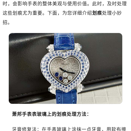
南昌市红谷滩新区红谷中大道998号绿地双子塔（中央广场）A1座办公楼14层07室（需提前预约）
时，会影响手表的整体美观与使用价值。此时，及时处理
济南市历下区经十路11111号华润中心写字楼（万象城）15层1508室（需提前预约）
这些划痕尤为重要。下面，为您详细介绍
划痕
处理小妙
广州市天河区天河路230号万菱汇国际中心写字楼A塔7层704室（需提前预约）
招。
广州市越秀区环市东路371-375号世界贸易中心大厦南塔写字楼15层07室（需提前预约）
深圳市罗湖区深南东路5001号华润大厦写字楼17层1701室（需提前预约）
惠州市惠城区江北文昌一路7号华贸大厦写字楼1座30层05室（需提前预约）
厦门市思明区湖滨东路95号华润大厦写字楼B座11层1104室（需提前预约）
福州市鼓楼区五四路128-1号恒力城写字楼15层03室（需提前预约）
成都市锦江区人民东路6号SAC东原中心写字楼24层2406B室（需提前预约）
重庆市江北区观音桥步行街2号融恒时代广场写字楼9层902室（需提前预约）
长沙市芙蓉区定王台街道建湘路393号世茂环球金融中心写字楼（芙蓉广场）10层13室（需提前预约）
郑州市二七区铭功路10号华润大厦写字楼29层2905室（需提前预约）
太原市迎泽区解放路15号亨得利名表服务中心（品牌授权店）3层整层（需提前预约）
沈阳市沈河区中街路137号亨得利名表服务中心（品牌授权店）1层整层（需提前预约）
萧邦手表表玻璃上的划痕处理方法：
沈阳市沈河区中街路83号亨得利名表服务中心（品牌授权店）1层整层（需提前预约）
乌鲁木齐市天山区红山路26号时代广场（CCMALL）C座17层17-B（需提前预约）
牙膏修复法：在手表玻璃上涂抹一点牙膏，用软布擦