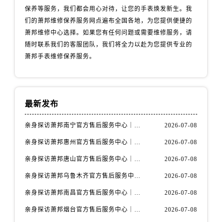
辽宁省丹东市振兴区七经街萧邦售后服务中心（需提前预约）
保养等服务，我们都会用心对待，让您的手表焕发新生。我
辽宁省抚顺市新抚区东一路萧邦售后服务中心（需提前预约）
们的萧邦维修保养服务网点遍布全国各地，为您提供便捷的
辽宁省阜新市海州区解放大街萧邦售后服务中心（需提前预约）
萧邦维修中心选择。如果您有任何问题或需要维修服务，请
随时联系我们的客服团队，我们将全力以赴为您提供专业的
辽宁省葫芦岛市连山区中央路萧邦售后服务中心（需提前预约）
萧邦手表维修保养服务。
辽宁省锦州市古塔区中央大街萧邦售后服务中心（需提前预约）
辽宁省辽阳市白塔区新运大街萧邦售后服务中心（需提前预约）
辽宁省盘锦市兴隆台区石油大街萧邦售后服务中心（需提前预约）
辽宁省铁岭市银州区南马路萧邦售后服务中心（需提前预约）
最新发布
辽宁省营口市站前区市府路与渤海大街交叉口萧邦售后服务中心（需提前预约）
亲身探访萧邦南宁官方售后服务中心｜网点地址与电话（2026年7月最新）
2026-07-08
辽宁省沈阳市沈河区中街路137号亨得利名表维修授权店1楼萧邦售后服务中心（需提前预约）
亲身探访萧邦惠州官方售后服务中心｜网点地址及热线（2026年7月最新）
2026-07-08
辽宁省沈阳市沈河区中街路83号亨得利名表维修授权店1楼萧邦售后服务中心（需提前预约）
北京市朝阳区建国门外大街甲6号华熙国际中心D座11层1102室萧邦售后服务中心（需提前预约）
亲身探访萧邦唐山官方售后服务中心｜全新地址及服务热线（2026年7月最新）
2026-07-08
北京市东城区东长安街1号王府井东方广场W3座6层602室萧邦售后服务中心（需提前预约）
亲身探访萧邦乌鲁木齐官方售后服务中心｜网点地址与服务热线（2026年7月最新）
2026-07-08
河北省保定市竞秀区朝阳北大街北国先天下萧邦售后服务中心（需提前预约）
亲身探访萧邦南昌官方售后服务中心｜详细地址及客服热线（2026年7月最新）
2026-07-08
内蒙古自治区阿拉善盟市左旗土尔扈特大街萧邦售后服务中心（需提前预约）
亲身探访萧邦烟台官方售后服务中心｜全新官方服务电话与地址（2026年7月最新）
2026-07-08
内蒙古自治区巴彦淖尔市临河区新华街萧邦售后服务中心（需提前预约）