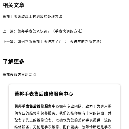
黑龙江省齐齐哈尔市龙沙区龙华路萧邦售后服务中心（需提前预约）
相关文章
黑龙江省双鸭山市尖山区新兴大街萧邦售后服务中心（需提前预约）
萧邦手表表玻璃上有划痕的处理方法
黑龙江省绥化市北林区新华街与康庄路交叉口萧邦售后服务中心（需提前预约）
黑龙江省伊春市伊美区通河路萧邦售后服务中心（需提前预约）
上一篇：
萧邦手表怎么快调？（手表快调的方法）
吉林省白城市洮北区明仁南街萧邦售后服务中心（需提前预约）
下一篇：
如何判断萧邦手表进灰了？（手表进灰的判断方法）
吉林省白山市浑江区浑江大街萧邦售后服务中心（需提前预约）
吉林省吉林市船营区河南街萧邦售后服务中心（需提前预约）
吉林省辽源市龙山区人民大街萧邦售后服务中心（需提前预约）
了解更多
吉林省梅河口市新华街道梅河大街萧邦售后服务中心（需提前预约）
吉林省四平市铁东区紫气大路与南九经街交汇处萧邦售后服务中心（需提前预约）
萧邦表官方售后网点
吉林省松原市宁江区五环大街萧邦售后服务中心（需提前预约）
吉林省通化市东昌区环通乡江南大街萧邦售后服务中心（需提前预约）
萧邦手表售后维修服务中心
吉林省延边市延吉市解放路萧邦售后服务中心（需提前预约）
萧邦手表售后维修服务中心
拥有专业团队，致力于为客户提
辽宁省鞍山市铁东区站前街萧邦售后服务中心（需提前预约）
供专业的维修和保养服务。我们的技师拥有丰富的经验，并
辽宁省本溪市平山区胜利路萧邦售后服务中心（需提前预约）
配备了先进的维修设备，以确保为您的萧邦手表提供一流的
辽宁省朝阳市双塔区新华路萧邦售后服务中心（需提前预约）
维修服务，无论是手表维修、配件更换、故障诊断还是手表