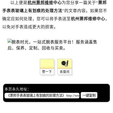
昆明市盘龙区北京路928号同德昆明广场写字楼10层06室（需提前预约）
以上便是
杭州萧邦维修
中心
为您分享一篇关于“
萧邦
石家庄市长安区中山东路39号勒泰中心写字楼B座13层07室（需提前预约）
手表表玻璃上有划痕的处理方法
”的文章内容。如果您不
西安市碑林区南关正街88号华侨城长安国际中心E座6楼10室（需提前预约）
确定应如何处理，您可以将手表送至
杭州萧邦维修中心
，
海口市龙华区金贸东路5号海口华润大厦B座17层1707室（需提前预约）
以免对手表造成更大的损害。
唐山市路南区新华东道100号万达广场写字楼A座10层1002室（需提前预约）
台州市椒江区东海大道1800号腾达中心东1幢20楼2002室（需提前预约）
内蒙古自治区呼和浩特市玉泉区大学西街70号华润万象城写字楼（鄂尔多斯大厦）23层2326室（需提前预约）
甘肃省兰州市七里河区西津西路16号兰州中心写字楼21层2102室（需提前预约）
重庆市解放碑渝中区民权路28号英利国际金融中心写字楼20层01室（需提前预约）
黑龙江省大庆市萨尔图区会战大街萧邦售后服务中心（需提前预约）
赞一下
去提问
黑龙江省鹤岗市向阳区红军路萧邦售后服务中心（需提前预约）
黑龙江省黑河市爱辉区中央街萧邦售后服务中心（需提前预约）
黑龙江省鸡西市鸡冠区红军路萧邦售后服务中心（需提前预约）
本页永久地址：
黑龙江省佳木斯市向阳区长安路萧邦售后服务中心（需提前预约）
一键复制
黑龙江省牡丹江市东安区太平路萧邦售后服务中心（需提前预约）
黑龙江省七台河市桃山区大同街萧邦售后服务中心（需提前预约）