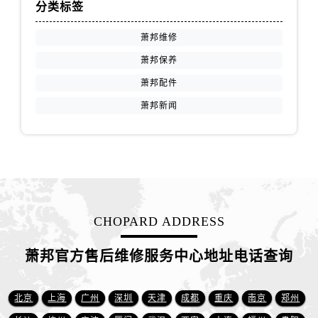
山西省阳泉市郊区平阳东街与新城大道交叉口萧邦售后服务中心（需提前预约）
分类标签
山西省运城市盐湖区河东街萧邦售后服务中心（需提前预约）
萧邦维修
山西省长治市潞州区英雄中路萧邦售后服务中心（需提前预约）
萧邦保养
山西省太原市迎泽区迎泽街道解放路15号亨得利名表维修授权店3楼萧邦售后服务中心（需提前预约）
萧邦配件
天津市和平区赤峰道136号天津国际金融中心26层2603室萧邦售后服务中心（需提前预约）
安徽省安庆市迎江区人民路萧邦售后服务中心（需提前预约）
萧邦新闻
安徽省蚌埠市蚌山区淮河路萧邦售后服务中心（需提前预约）
安徽省亳州市谯城区魏武大道萧邦售后服务中心（需提前预约）
安徽省池州市贵池区长江路萧邦售后服务中心（需提前预约）
安徽省滁州市琅琊区南谯北路萧邦售后服务中心（需提前预约）
安徽省阜阳市颍州区颍州北路萧邦售后服务中心（需提前预约）
CHOPARD ADDRESS
安徽省淮北市相山区淮海路萧邦售后服务中心（需提前预约）
安徽省淮南市田家庵区国庆中路萧邦售后服务中心（需提前预约）
萧邦官方售后维修服务中心地址电话查询
安徽省黄山市屯溪区黄山西路萧邦售后服务中心（需提前预约）
安徽省六安市金安区解放中路萧邦售后服务中心（需提前预约）
北京
上海
广州
深圳
天津
成都
重庆
南京
郑州
安徽省马鞍山市雨山区湖南西路萧邦售后服务中心（需提前预约）