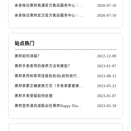
内蒙古自治区包头市青山区幸福路甲3号王府井百货名表维修萧邦售后服务中心（需提前预约）
亲身探访萧邦南通官方售后服务中心｜服务热线与门店详细地址（2026年7月最新）
2026-07-10
内蒙古自治区赤峰市红山区哈达街萧邦售后服务中心（需提前预约）
亲身探访萧邦武汉官方售后服务中心｜服务热线与门店详细地址（2026年7月最新）
2026-07-10
内蒙古自治区鄂尔多斯市东胜区伊金霍洛街萧邦售后服务中心（需提前预约）
内蒙古自治区呼伦贝尔市海拉尔区中央街萧邦售后服务中心（需提前预约）
内蒙古自治区通辽市科尔沁区明仁大街萧邦售后服务中心（需提前预约）
内蒙古自治区乌海市海勃湾区人民南路萧邦售后服务中心（需提前预约）
站点热门
内蒙古自治区乌兰察布市集宁区恩和大街萧邦售后服务中心（需提前预约）
萧邦如何消磁？
2022-12-09
内蒙古自治区锡林郭勒盟市锡林浩特市光明街与额尔敦路交叉口萧邦售后服务中心（需提前预约）
萧邦手表表带的保养方法有哪些？
2023-01-07
内蒙古自治区兴安盟市乌兰浩特市兴安大街萧邦售后服务中心（需提前预约）
山西省大同市平城区迎宾街萧邦售后服务中心（需提前预约）
萧邦表壳和表带连接处松动(如何自行修复)
2023-08-23
山西省晋城市城区黄华街萧邦售后服务中心（需提前预约）
萧邦表蒙正确更换方式（手表表蒙更换知识）
2023-05-22
山西省晋中市榆次区顺城街萧邦售后服务中心（需提前预约）
萧邦手表受磁如何处理
2023-01-07
山西省临汾市尧都区解放路萧邦售后服务中心（需提前预约）
萧邦宣布演员成毅出任萧邦Happy Diamonds系列品牌大使
2023-02-18
山西省吕梁市离石区永宁中路与建设街交叉口萧邦售后服务中心（需提前预约）
山西省朔州市朔城区怡西路与鄯阳西街交汇处萧邦售后服务中心（需提前预约）
山西省忻州市忻府区和平东街与七一南路交叉口萧邦售后服务中心（需提前预约）