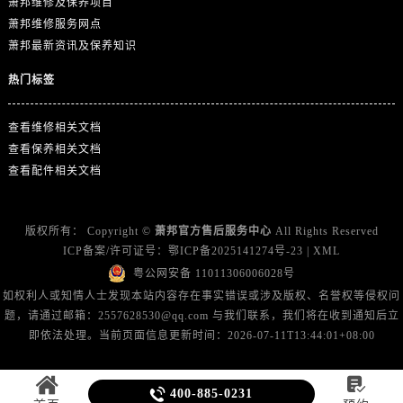
萧邦维修及保养项目
山东省东营市东营区济南路萧邦售后服务中心（需提前预约）
萧邦维修服务网点
山东省济南市历下区经十路11111号华润中心写字楼（万象城）15层1508室萧邦售后服务中心（需提前预约）
萧邦最新资讯及保养知识
山东省济宁市任城区太白楼路萧邦售后服务中心（需提前预约）
热门标签
山东省莱芜市文化南路8号银座商城名表维修一楼名表维修萧邦售后服务中心（需提前预约）
山东省临沂市兰山区解放路萧邦售后服务中心（需提前预约）
查看维修相关文档
山东省日照市东港区烟台路萧邦售后服务中心（需提前预约）
查看保养相关文档
山东省泰安市泰山区财源街道泰山大街萧邦售后服务中心（需提前预约）
查看配件相关文档
山东省威海市环翠区新威海路89号振华商厦一楼名表维修萧邦售后服务中心（需提前预约）
山东省潍坊市奎文区东风东街萧邦售后服务中心（需提前预约）
版权所有：
Copyright ©
萧邦官方售后服务中心
All Rights Reserved
山东省枣庄市滕州市北辛路与善国路交叉口萧邦售后服务中心（需提前预约）
ICP备案/许可证号：
鄂ICP备2025141274号-23
|
XML
山东省淄博市张店区金晶大道萧邦售后服务中心（需提前预约）
粤公网安备 11011306006028号
上海市黄浦区南京东路299号宏伊国际广场写字楼8层806室萧邦售后服务中心（需提前预约）
如权利人或知情人士发现本站内容存在事实错误或涉及版权、名誉权等侵权问
上海市徐汇区虹桥路3号港汇中心2座37层3705室萧邦售后服务中心（需提前预约）
题，请通过邮箱：2557628530@qq.com 与我们联系，我们将在收到通知后立
浙江省杭州市上城区钱江路1366号华润大厦A座5层503-5室萧邦售后服务中心（需提前预约）
即依法处理。当前页面信息更新时间：2026-07-11T13:44:01+08:00
浙江省湖州市吴兴区劳动路萧邦售后服务中心（需提前预约）

浙江省嘉兴市南湖区广益路705号嘉兴世界贸易中心A座13层1304室萧邦售后服务中心（需提前预约）

400-885-0231