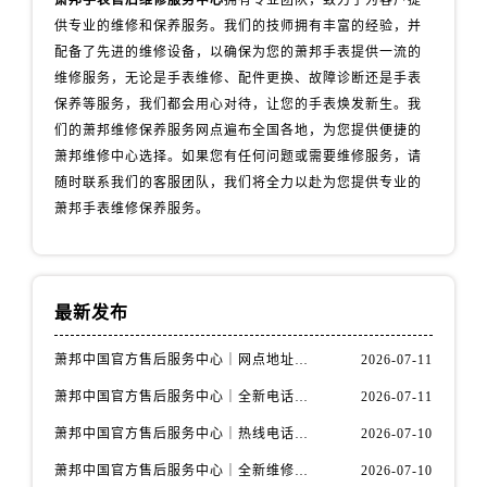
萧邦手表售后维修服务中心
拥有专业团队，致力于为客户提
辽宁省丹东市振兴区七经街萧邦售后服务中心（需提前预约）
供专业的维修和保养服务。我们的技师拥有丰富的经验，并
辽宁省抚顺市新抚区东一路萧邦售后服务中心（需提前预约）
配备了先进的维修设备，以确保为您的萧邦手表提供一流的
辽宁省阜新市海州区解放大街萧邦售后服务中心（需提前预约）
维修服务，无论是手表维修、配件更换、故障诊断还是手表
辽宁省葫芦岛市连山区中央路萧邦售后服务中心（需提前预约）
保养等服务，我们都会用心对待，让您的手表焕发新生。我
辽宁省锦州市古塔区中央大街萧邦售后服务中心（需提前预约）
们的萧邦维修保养服务网点遍布全国各地，为您提供便捷的
萧邦维修中心选择。如果您有任何问题或需要维修服务，请
辽宁省辽阳市白塔区新运大街萧邦售后服务中心（需提前预约）
随时联系我们的客服团队，我们将全力以赴为您提供专业的
辽宁省盘锦市兴隆台区石油大街萧邦售后服务中心（需提前预约）
萧邦手表维修保养服务。
辽宁省铁岭市银州区南马路萧邦售后服务中心（需提前预约）
辽宁省营口市站前区市府路与渤海大街交叉口萧邦售后服务中心（需提前预约）
辽宁省沈阳市沈河区中街路137号亨得利名表维修授权店1楼萧邦售后服务中心（需提前预约）
最新发布
辽宁省沈阳市沈河区中街路83号亨得利名表维修授权店1楼萧邦售后服务中心（需提前预约）
北京市朝阳区建国门外大街甲6号华熙国际中心D座11层1102室萧邦售后服务中心（需提前预约）
萧邦中国官方售后服务中心｜网点地址与客服电话权威信息通知（2026年7月最新）
2026-07-11
北京市东城区东长安街1号王府井东方广场W3座6层602室萧邦售后服务中心（需提前预约）
萧邦中国官方售后服务中心｜全新电话和网点地址权威信息通知（2026年7月最新）
2026-07-11
河北省保定市竞秀区朝阳北大街北国先天下萧邦售后服务中心（需提前预约）
内蒙古自治区阿拉善盟市左旗土尔扈特大街萧邦售后服务中心（需提前预约）
萧邦中国官方售后服务中心｜热线电话与门店地址权威信息通知（2026年7月最新）
2026-07-10
内蒙古自治区巴彦淖尔市临河区新华街萧邦售后服务中心（需提前预约）
萧邦中国官方售后服务中心｜全新维修地址与售后热线权威信息通告（2026年7月最新）
2026-07-10