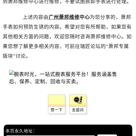
到萧邦维修中心进行维修，不要试图拆卸手表进行处理。
昆明市盘龙区北京路928号同德昆明广场写字楼10层06室（需提前预约）
石家庄市长安区中山东路39号勒泰中心写字楼B座13层07室（需提前预约）
上述内容由
广州萧邦维修
中心
为您分享的，萧邦
西安市碑林区南关正街88号华侨城长安国际中心E座6楼10室（需提前预约）
手表如何预防生锈的内容。希望对您有所帮助，如果您有
海口市龙华区金贸东路5号海口华润大厦B座17层1707室（需提前预约）
唐山市路南区新华东道100号万达广场写字楼A座10层1002室（需提前预约）
其他相关方面的问题，欢迎您随时咨询萧邦维修中心。如
台州市椒江区东海大道1800号腾达中心东1幢20楼2002室（需提前预约）
果您想了解更多相关内容，可前往瑞匠论坛的"萧邦专属
内蒙古自治区呼和浩特市玉泉区大学西街70号华润万象城写字楼（鄂尔多斯大厦）23层2326室（需提前预约）
版块"讨论。
甘肃省兰州市七里河区西津西路16号兰州中心写字楼21层2102室（需提前预约）
重庆市解放碑渝中区民权路28号英利国际金融中心写字楼20层01室（需提前预约）
黑龙江省大庆市萨尔图区会战大街萧邦售后服务中心（需提前预约）
黑龙江省鹤岗市向阳区红军路萧邦售后服务中心（需提前预约）
黑龙江省黑河市爱辉区中央街萧邦售后服务中心（需提前预约）
黑龙江省鸡西市鸡冠区红军路萧邦售后服务中心（需提前预约）
赞一下
去提问
黑龙江省佳木斯市向阳区长安路萧邦售后服务中心（需提前预约）
黑龙江省牡丹江市东安区太平路萧邦售后服务中心（需提前预约）
黑龙江省七台河市桃山区大同街萧邦售后服务中心（需提前预约）
本页永久地址：