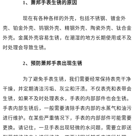
温州市鹿城区锦绣路1067号置信广场10层1015室（需提前预约）
1、萧邦手表生锈的原因
哈尔滨市道里区友谊西路600号富力中心T2座写字楼29层03室（需提前预约）
现在有各种各样的外壳，包括不锈钢、镀金外
大连市中山区人民路15号国际金融大厦7层G室（需提前预约）
佛山市禅城区季华五路57号万科金融中心C座12层1205室（需提前预约）
壳、铂金外壳、钨钢外壳、精钢外壳、陶瓷外壳、钛合金
东莞市东城街道鸿福东路1号民盈国贸中心T1写字楼9层907室（需提前预约）
外壳。金属外壳容易生锈，在潮湿的地方长期使用或不及
无锡市梁溪区人民中路139号恒隆广场写字楼1座11层1104室（需提前预约）
时处理会导致生锈。
南通市崇川区工农路57号圆融广场写字楼16层1603室（需提前预约）
苏州市苏州工业园区星港街199号苏州中心办公楼C座22层08室（需提前预约）
2、预防萧邦手表出现生锈
武汉市江汉区解放大道686号世界贸易大厦38层09室（需提前预约）
南宁市青秀区金湖路59号地王大厦12楼1224室（需提前预约）
为了避免手表生锈，我们需要经常保持表壳干净
合肥市蜀山区潜山路111号万象城华润大厦B座12楼03室（需提前预约）
干燥，并定期清洁污垢、灰尘和汗渍。不仅表壳和表带会
泉州市丰泽区宝洲路729号浦西万达中心写字楼A座7楼709室（需提前预约）
生锈，如果不及时处理表水，手表的内部部件也会生锈。
青岛市南区山东路6号华润大厦B座22层04室（需提前预约）
手表内部生锈后，一般需要清除手表内部的水蒸气和油污
烟台市芝罘区胜利路139号万达金融中心A座907室（需提前预约）
进行维护。在某些严重情况下，手表的内部部件可能需要
长春市朝阳区西安大路727号中银大厦A座(旺进大厦)18层09室（需提前预约）
更换。请记住，一旦手表出现轻微的水问题，需要立即送
贵阳市南明区都司高架桥路33号亨特国际金融中心14楼14D（需提前预约）