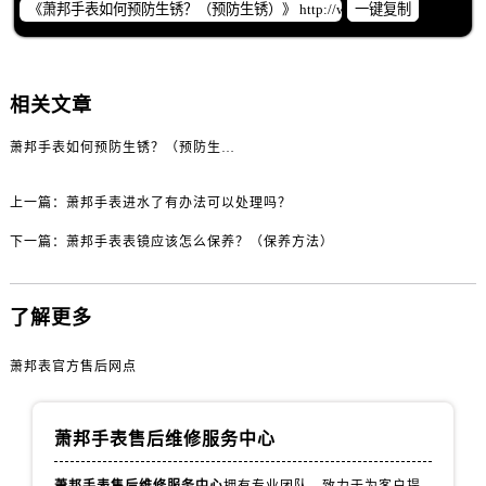
黑龙江省齐齐哈尔市龙沙区龙华路萧邦售后服务中心（需提前预约）
一键复制
黑龙江省双鸭山市尖山区新兴大街萧邦售后服务中心（需提前预约）
黑龙江省绥化市北林区新华街与康庄路交叉口萧邦售后服务中心（需提前预约）
黑龙江省伊春市伊美区通河路萧邦售后服务中心（需提前预约）
相关文章
吉林省白城市洮北区明仁南街萧邦售后服务中心（需提前预约）
萧邦手表如何预防生锈？（预防生锈）
吉林省白山市浑江区浑江大街萧邦售后服务中心（需提前预约）
吉林省吉林市船营区河南街萧邦售后服务中心（需提前预约）
上一篇：
萧邦手表进水了有办法可以处理吗？
吉林省辽源市龙山区人民大街萧邦售后服务中心（需提前预约）
下一篇：
萧邦手表表镜应该怎么保养？（保养方法）
吉林省梅河口市新华街道梅河大街萧邦售后服务中心（需提前预约）
吉林省四平市铁东区紫气大路与南九经街交汇处萧邦售后服务中心（需提前预约）
吉林省松原市宁江区五环大街萧邦售后服务中心（需提前预约）
了解更多
吉林省通化市东昌区环通乡江南大街萧邦售后服务中心（需提前预约）
萧邦表官方售后网点
吉林省延边市延吉市解放路萧邦售后服务中心（需提前预约）
辽宁省鞍山市铁东区站前街萧邦售后服务中心（需提前预约）
辽宁省本溪市平山区胜利路萧邦售后服务中心（需提前预约）
萧邦手表售后维修服务中心
辽宁省朝阳市双塔区新华路萧邦售后服务中心（需提前预约）