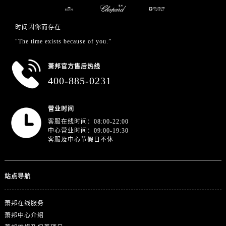
江苏省徐州市鼓楼区淮海东路29号苏宁广场IFC国际金融中心35层3508室萧邦售后服务中心（需提前预约）
江苏省盐城市盐都区世纪大道5号盐城金融城写字楼1号楼16层1604室萧邦售后服务中心（需提前预约）
时间因你而存在
江苏省扬州市邗江区国展路29号星耀天地写字楼1号楼18层1803室萧邦售后服务中心（需提前预约）
"The time exists because of you.”
江苏省镇江市京口区中山东路萧邦售后服务中心（需提前预约）
江西省抚州市临川区赣东大道萧邦售后服务中心（需提前预约）
萧邦官方售后热线
江西省赣州市章贡区文清路萧邦售后服务中心（需提前预约）
400-885-0231
江西省吉安市吉州区井冈山大道萧邦售后服务中心（需提前预约）
江西省景德镇市珠山区珠山中路萧邦售后服务中心（需提前预约）
营业时间
江西省九江市浔阳区浔阳路萧邦售后服务中心（需提前预约）
客服在线时间：08:00-22:00
江西省南昌市红谷滩新区红谷中大道998号绿地双子塔（中央广场）A1座办公楼14层1407室萧邦售后服务中心（需提前预约）
中心营业时间：09:00-19:30
客服及中心节假日不休
江西省萍乡市安源区萍安北大道与康庄路交叉口萧邦售后服务中心（需提前预约）
江西省上饶市信州区滨江西路萧邦售后服务中心（需提前预约）
江西省新余市渝水区北湖西路萧邦售后服务中心（需提前预约）
站点导航
江西省宜春市袁州区中山中路萧邦售后服务中心（需提前预约）
江西省鹰潭市月湖区胜利东路萧邦售后服务中心（需提前预约）
萧邦在线服务
山东省德州市德城区东风中路萧邦售后服务中心（需提前预约）
萧邦中心介绍