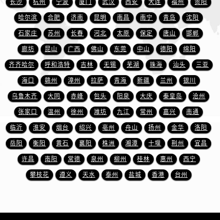
长沙
杭州
宁波
厦门
武汉
西安
大连
福州
贵阳
安徽省宿州市埇桥区人民中路萧邦售后服务中心（需提前预约）
安徽省铜陵市铜官区石城大道萧邦售后服务中心（需提前预约）
哈尔滨
合肥
济南
昆明
南昌
南宁
青岛
沈阳
安徽省芜湖市镜湖区中山路步行街萧邦售后服务中心（需提前预约）
石家庄
苏州
长春
河北
太原
保定
唐山
邯郸
安徽省宣城市宣州区叠嶂西路萧邦售后服务中心（需提前预约）
廊坊
昆山
广西
佛山
东莞
中山
德阳
绵阳
福建省龙岩市新罗区九一南路萧邦售后服务中心（需提前预约）
齐齐哈尔
呼和浩特
吉林
无锡
芜湖
珠海
汕头
三亚
福建省南平市建阳区人民西路萧邦售后服务中心（需提前预约）
海口
赣州
漳州
拉萨
青海
新疆
兰州
银川
福建省宁德市蕉城区天湖东路萧邦售后服务中心（需提前预约）
乌鲁木齐
大同
赤峰
包头
阳泉
大庆
秦皇岛
沧州
福建省莆田市城厢区霞林街道荔华东大道萧邦售后服务中心（需提前预约）
张家口
温州
徐州
潍坊
九江
常州
嘉兴
南通
福建省三明市三元区东乾二路萧邦售后服务中心（需提前预约）
福建省漳州市龙文区步港路萧邦售后服务中心（需提前预约）
临沂
淮安
烟台
绍兴
亳州
舟山
扬州
金华
洛阳
江苏省常州市新北区龙锦路1590号现代传媒中心5号楼10层1008室萧邦售后服务中心（需提前预约）
岳阳
衡阳
黄石
襄阳
株洲
湘潭
十堰
荆州
宜昌
江苏省淮安市清江浦区淮海北路萧邦售后服务中心（需提前预约）
许昌
南阳
常德
泉州
柳州
桂林
惠州
西宁
江苏省连云港市海州区通灌北路萧邦售后服务中心（需提前预约）
攀枝花
遵义
天水
泰州
盐城
香港
台州
江苏省南京市秦淮区中山南路1号南京中心22层22-C1-C3室萧邦售后服务中心（需提前预约）
江苏省宿迁市宿城区西湖路萧邦售后服务中心（需提前预约）
江苏省泰州市海陵区永定东路399号置地商务中心东塔（华润万象城）17层1706室萧邦售后服务中心（需提前预约）