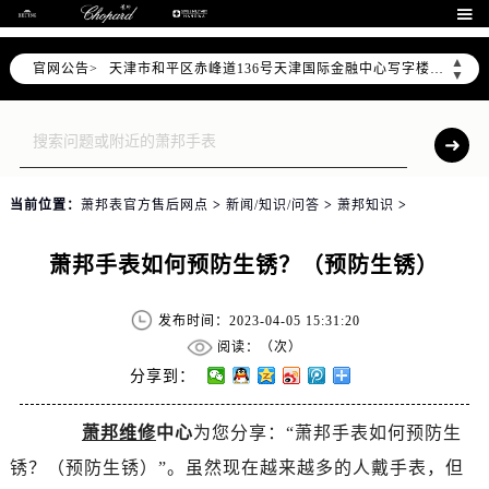
北京市东城区东长安街1号东方广场写字楼W3座6层602室（需提前预约）

北京市朝阳区建国门外大街甲6号华熙国际中心写字楼D座11层1102室（需提前预约）
▲
官网公告>
天津市和平区赤峰道136号天津国际金融中心写字楼26层2603室（需提前预约）
▼
上海市徐汇区虹桥路3号港汇中心写字楼2座37层3705室（需提前预约）
上海市黄浦区南京东路299号宏伊国际广场写字楼8层806室（需提前预约）
南京市秦淮区中山南路1号（新街口）南京中心写字楼22层C1-1室（需提前预约）
常州市新北区龙锦路1590号现代传媒中心写字楼5号楼10层1008室（需提前预约）
当前位置：
萧邦表官方售后网点
>
新闻/知识/问答
>
萧邦知识
>
徐州市鼓楼区淮海东路29号苏宁广场IFC国际金融中心写字楼35层3508室（需提前预约）
扬州市邗江区国展路29号星耀天地写字楼1号楼18层1803室（需提前预约）
萧邦手表如何预防生锈？（预防生锈）
盐城市盐都区世纪大道5号盐城金融城写字楼1号楼16层1604室（需提前预约）
泰州市海陵区永定东路399号置地商务中心东塔写字楼（华润万象城）17层1706室（需提前预约）
发布时间：2023-04-05 15:31:20
宁波市江北区大闸南路500号来福士广场办公楼20层2009室（需提前预约）
阅读：（
次）
杭州市上城区钱江路1366号华润大厦写字楼A座5层503-5室（需提前预约）
分享到：
金华市金东区东市南街777号金华万达广场写字楼4号楼22层2209室（需提前预约）
萧邦维修
中心
为您分享：“萧邦手表如何预防生
绍兴市越城区胜利东路379号世茂天际中心写字楼8层805室（需提前预约）
锈？（预防生锈）”。虽然现在越来越多的人戴手表，但
嘉兴市南湖区广益路705号嘉兴世界贸易中心写字楼A座13层1304室（需提前预约）