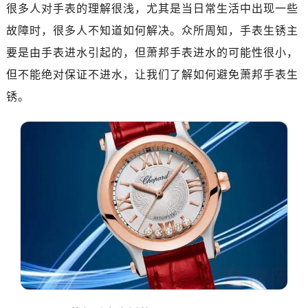
南昌市红谷滩新区红谷中大道998号绿地双子塔（中央广场）A1座办公楼14层07室（需提前预约）
很多人对手表的理解很浅，尤其是当日常生活中出现一些
济南市历下区经十路11111号华润中心写字楼（万象城）15层1508室（需提前预约）
故障时，很多人不知道如何解决。众所周知，手表生锈主
广州市天河区天河路230号万菱汇国际中心写字楼A塔7层704室（需提前预约）
要是由手表进水引起的，但萧邦手表进水的可能性很小，
广州市越秀区环市东路371-375号世界贸易中心大厦南塔写字楼15层07室（需提前预约）
但不能绝对保证不进水，让我们了解如何避免萧邦手表生
深圳市罗湖区深南东路5001号华润大厦写字楼17层1701室（需提前预约）
锈。
惠州市惠城区江北文昌一路7号华贸大厦写字楼1座30层05室（需提前预约）
厦门市思明区湖滨东路95号华润大厦写字楼B座11层1104室（需提前预约）
福州市鼓楼区五四路128-1号恒力城写字楼15层03室（需提前预约）
成都市锦江区人民东路6号SAC东原中心写字楼24层2406B室（需提前预约）
重庆市江北区观音桥步行街2号融恒时代广场写字楼9层902室（需提前预约）
长沙市芙蓉区定王台街道建湘路393号世茂环球金融中心写字楼（芙蓉广场）10层13室（需提前预约）
郑州市二七区铭功路10号华润大厦写字楼29层2905室（需提前预约）
太原市迎泽区解放路15号亨得利名表服务中心（品牌授权店）3层整层（需提前预约）
沈阳市沈河区中街路137号亨得利名表服务中心（品牌授权店）1层整层（需提前预约）
沈阳市沈河区中街路83号亨得利名表服务中心（品牌授权店）1层整层（需提前预约）
乌鲁木齐市天山区红山路26号时代广场（CCMALL）C座17层17-B（需提前预约）