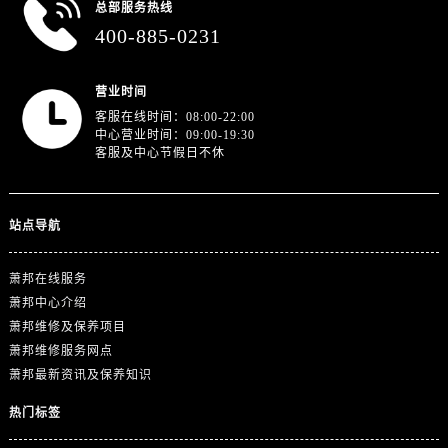
浙江省舟山市定海区解放东路萧邦售后服务中心（需提前预约）
总部服务热线
400-885-0231
澳门特别行政区大堂区议事亭前地（新马路）萧邦售后服务中心（需提前预约）
澳门特别行政区风顺堂区南湾大马路萧邦售后服务中心（需提前预约）
澳门特别行政区花地玛堂区关闸广场萧邦售后服务中心（需提前预约）
营业时间
客服在线时间：08:00-22:00
澳门特别行政区花王堂区大三巴商圈萧邦售后服务中心（需提前预约）
中心营业时间：09:00-19:30
澳门特别行政区嘉模堂区官也街萧邦售后服务中心（需提前预约）
客服及中心节假日不休
澳门省路氹城市金光大道萧邦售后服务中心（需提前预约）
澳门特别行政区望德堂区塔石广场萧邦售后服务中心（需提前预约）
站点导航
福建省福州市晋安区竹屿路6号东二环泰禾广场2号楼5层509室萧邦售后服务中心（需提前预约）
福建省厦门市思明区湖滨东路95号万象城华润大厦B座11层1104室萧邦售后服务中心（需提前预约）
萧邦在线服务
广东省潮州市潮安区新风路与潮汕路交汇处萧邦售后服务中心（需提前预约）
萧邦中心介绍
广东省广州市天河区天河路230号万菱汇国际中心A塔7层704室萧邦售后服务中心（需提前预约）
萧邦维修及保养项目
广东省广州市越秀区环市东路371-375号世界贸易中心大厦南塔15层1507室萧邦售后服务中心（需提前预约）
萧邦维修服务网点
广东省河源市源城区越王大道萧邦售后服务中心（需提前预约）
萧邦最新资讯及保养知识
广东省惠州市惠城区江北文昌一路7号华贸大厦1座30层3005室萧邦售后服务中心（需提前预约）
热门标签
广东省江门市蓬江区广场西路萧邦售后服务中心（需提前预约）