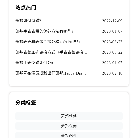
福建省南平市建阳区人民西路萧邦售后服务中心（需提前预约）
站点热门
福建省宁德市蕉城区天湖东路萧邦售后服务中心（需提前预约）
福建省莆田市城厢区霞林街道荔华东大道萧邦售后服务中心（需提前预约）
萧邦如何消磁？
2022-12-09
福建省三明市三元区东乾二路萧邦售后服务中心（需提前预约）
萧邦手表表带的保养方法有哪些？
2023-01-07
福建省漳州市龙文区步港路萧邦售后服务中心（需提前预约）
萧邦表壳和表带连接处松动(如何自行修复)
2023-08-23
江苏省常州市新北区龙锦路1590号现代传媒中心5号楼10层1008室萧邦售后服务中心（需提前预约）
萧邦表蒙正确更换方式（手表表蒙更换知识）
2023-05-22
江苏省淮安市清江浦区淮海北路萧邦售后服务中心（需提前预约）
江苏省连云港市海州区通灌北路萧邦售后服务中心（需提前预约）
萧邦手表受磁如何处理
2023-01-07
江苏省南京市秦淮区中山南路1号南京中心22层22-C1-C3室萧邦售后服务中心（需提前预约）
萧邦宣布演员成毅出任萧邦Happy Diamonds系列品牌大使
2023-02-18
江苏省宿迁市宿城区西湖路萧邦售后服务中心（需提前预约）
江苏省泰州市海陵区永定东路399号置地商务中心东塔（华润万象城）17层1706室萧邦售后服务中心（需提前预约）
江苏省徐州市鼓楼区淮海东路29号苏宁广场IFC国际金融中心35层3508室萧邦售后服务中心（需提前预约）
分类标签
江苏省盐城市盐都区世纪大道5号盐城金融城写字楼1号楼16层1604室萧邦售后服务中心（需提前预约）
江苏省扬州市邗江区国展路29号星耀天地写字楼1号楼18层1803室萧邦售后服务中心（需提前预约）
萧邦维修
江苏省镇江市京口区中山东路萧邦售后服务中心（需提前预约）
萧邦保养
江西省抚州市临川区赣东大道萧邦售后服务中心（需提前预约）
萧邦配件