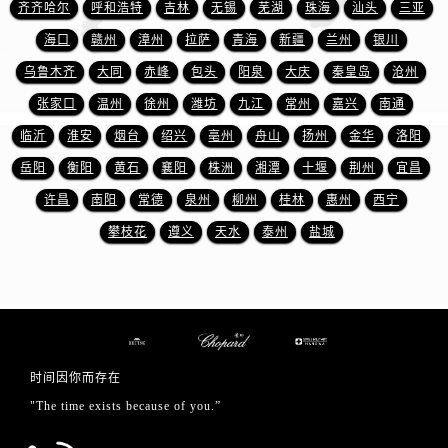
山东省日照市东港区烟台路萧邦售后服务中心（需提前预约）
齐齐哈尔
呼和浩特
吉林
无锡
芜湖
珠海
汕头
三亚
山东省泰安市泰山区财源街道泰山大街萧邦售后服务中心（需提前预约）
海口
赣州
漳州
拉萨
青海
新疆
兰州
银川
山东省威海市环翠区新威海路89号振华商厦一楼名表维修萧邦售后服务中心（需提前预约）
乌鲁木齐
大同
赤峰
包头
阳泉
大庆
秦皇岛
沧州
山东省潍坊市奎文区东风东街萧邦售后服务中心（需提前预约）
张家口
温州
徐州
潍坊
九江
常州
嘉兴
南通
山东省枣庄市滕州市北辛路与善国路交叉口萧邦售后服务中心（需提前预约）
临沂
淮安
烟台
绍兴
亳州
舟山
扬州
金华
洛阳
山东省淄博市张店区金晶大道萧邦售后服务中心（需提前预约）
岳阳
衡阳
黄石
襄阳
株洲
湘潭
十堰
荆州
宜昌
上海市黄浦区南京东路299号宏伊国际广场写字楼8层806室萧邦售后服务中心（需提前预约）
许昌
南阳
常德
泉州
柳州
桂林
惠州
西宁
上海市徐汇区虹桥路3号港汇中心2座37层3705室萧邦售后服务中心（需提前预约）
浙江省杭州市上城区钱江路1366号华润大厦A座5层503-5室萧邦售后服务中心（需提前预约）
攀枝花
遵义
天水
泰州
盐城
浙江省湖州市吴兴区劳动路萧邦售后服务中心（需提前预约）
浙江省嘉兴市南湖区广益路705号嘉兴世界贸易中心A座13层1304室萧邦售后服务中心（需提前预约）
浙江省金华市金东区东市南街777号金华万达广场4号楼22楼2209室萧邦售后服务中心（需提前预约）
浙江省丽水市莲都区解放街萧邦售后服务中心（需提前预约）
浙江省宁波市江北区大闸南路500号来福士广场办公楼20层2009室萧邦售后服务中心（需提前预约）
时间因你而存在
浙江省衢州市柯城区上街萧邦售后服务中心（需提前预约）
"The time exists because of you.”
浙江省绍兴市越城区胜利东路379号世茂天际中心写字楼8层805室萧邦售后服务中心（需提前预约）