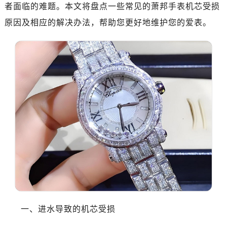
济南市历下区经十路11111号华润中心写字楼（万象城）15层1508室（需提前预约）
者面临的难题。本文将盘点一些常见的萧邦手表机芯受损
广州市天河区天河路230号万菱汇国际中心A塔7层704室（需提前预约）
原因及相应的解决办法，帮助您更好地维护您的爱表。
广州市越秀区环市东路371-375号世界贸易中心大厦南塔15层1507室（需提前预约）
深圳市罗湖区深南东路5001号华润大厦17层1701室（需提前预约）
惠州市惠城区江北文昌一路7号华贸大厦（华贸天地）1座30层30-05室（需提前预约）
厦门市思明区湖滨东路95号万象城华润大厦B座11层1104室（需提前预约）
福州市晋安区竹屿路6号东二环泰禾广场2号楼5层509室（需提前预约）
成都市锦江区人民东路6号SAC东原中心24层2406B室（需提前预约）
重庆市江北区观音桥步行街2号融恒时代广场9层902室（需提前预约）
长沙市芙蓉区建湘路393号世茂环球金融中心写字楼10层1013室（需提前预约）
郑州市二七区民主路10号华润大厦29层2905室（需提前预约）
太原市迎泽区迎泽街道解放路15号亨得利名表维修授权店3楼（需提前预约）
沈阳市沈河区中街路137号亨得利名表维修授权店1楼（需提前预约）
沈阳市沈河区中街路83号亨得利名表维修授权店1楼（需提前预约）
乌鲁木齐市天山区红山路26号时代广场（CCMALL）C座17层17-B（需提前预约）
一、进水导致的机芯受损
温州市鹿城区锦绣路1067号置信广场10层1015室（需提前预约）