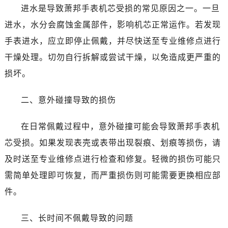
哈尔滨市南岗区东大直街146号上和置地广场金座12层1214室（需提前预约）
进水是导致萧邦手表机芯受损的常见原因之一。一旦
大连市中山区人民路15号国际金融大厦7层G室（需提前预约）
进水，水分会腐蚀金属部件，影响机芯正常运作。若发现
佛山市禅城区季华五路57号万科金融中心C座12层1205室（需提前预约）
手表进水，应立即停止佩戴，并尽快送至专业维修点进行
东莞市东城街道鸿福东路1号民盈国贸中心T1写字楼9层907室（需提前预约）
干燥处理。切勿自行拆解或尝试干燥，以免造成更严重的
无锡市梁溪区人民中路139号恒隆广场写字楼1座11层1104室（需提前预约）
损坏。
南通市崇川区工农路57号圆融广场写字楼16层1603室（需提前预约）
苏州市苏州工业园区星港街199号苏州中心办公楼C座22层08室（需提前预约）
二、意外碰撞导致的损伤
武汉市江汉区解放大道686号世界贸易大厦38层09室（需提前预约）
南宁市青秀区金湖路59号地王大厦12楼1224室（需提前预约）
在日常佩戴过程中，意外碰撞可能会导致萧邦手表机
合肥市蜀山区潜山路111号万象城华润大厦B座12楼03室（需提前预约）
芯受损。如果发现表壳或表带出现裂痕、划痕等损伤，请
泉州市丰泽区宝洲路729号浦西万达中心写字楼A座7楼709室（需提前预约）
及时送至专业维修点进行检查和修复。轻微的损伤可能只
青岛市南区山东路6号华润大厦B座22层04室（需提前预约）
烟台市芝罘区胜利路139号万达金融中心A座907室（需提前预约）
需简单处理即可恢复，而严重损伤则可能需要更换相应部
长春市朝阳区西安大路727号中银大厦A座(旺进大厦)18层09室（需提前预约）
件。
贵阳市南明区都司高架桥路33号亨特国际金融中心14楼14D（需提前预约）
昆明市盘龙区北京路928号同德昆明广场写字楼10层06室（需提前预约）
三、长时间不佩戴导致的问题