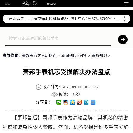
北京市朝阳区建国门外大街甲6号华熙国际中心D座11层1102室（需提前预约）

天津市和平区赤峰道136号天津国际金融中心26层2603室（需提前预约）
▲
官网公告>
上海市徐汇区虹桥路3号港汇中心2座37层3705室（需提前预约）
▼
上海市黄浦区南京东路299号宏伊国际广场写字楼8层806室（需提前预约）
南京市秦淮区中山南路1号南京中心22层22-C1-C3室（需提前预约）
常州市新北区龙锦路1590号现代传媒中心5号楼10层1008室（需提前预约）
徐州市鼓楼区淮海东路29号苏宁广场IFC国际金融中心35层3508室（需提前预约）
当前位置：
萧邦表官方售后网点
>
新闻/知识/问答
>
萧邦知识
>
扬州市邗江区国展路29号星耀天地写字楼1号楼18层1803室（需提前预约）
盐城市盐都区世纪大道5号盐城金融城写字楼1号楼16层1604室（需提前预约）
萧邦手表机芯受损解决办法盘点
泰州市海陵区永定东路399号置地商务中心东塔（华润万象城）17层1706室（需提前预约）
宁波市江北区大闸南路500号来福士广场办公楼20层2009室（需提前预约）
发布时间：2025-09-11 10:38:25
杭州市上城区钱江路1366号华润大厦A座5层503-5室（需提前预约）
阅读：（
次）
金华市金东区东市南街777号金华万达广场4号楼22楼2209室（需提前预约）
分享到：
绍兴市越城区胜利东路379号世茂天际中心写字楼8层805室（需提前预约）
【
萧邦售后
】萧邦手表作为高端品牌，其机芯的精密
嘉兴市南湖区广益路705号嘉兴世界贸易中心A座13层1304室（需提前预约）
程度和复杂性令人赞叹。然而，机芯受损是许多手表爱好
南昌市红谷滩新区红谷中大道998号绿地双子塔（中央广场）A1座办公楼14层14-07室（需提前预约）