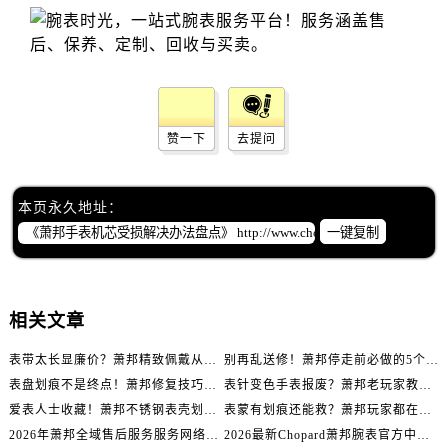
辽宁省辽阳市白塔区新运大街萧邦售后服务中心（需提前预约）
辽宁省盘锦市兴隆台区石油大街萧邦售后服务中心（需提前预约）
辽宁省铁岭市银州区南马路萧邦售后服务中心（需提前预约）
辽宁省营口市站前区市府路与渤海大街交叉口萧邦售后服务中心（需提前预约）
辽宁省沈阳市沈河区中街路137号亨得利名表维修授权店1楼萧邦售后服务中心（需提前预约）
赞一下
去提问
辽宁省沈阳市沈河区中街路83号亨得利名表维修授权店1楼萧邦售后服务中心（需提前预约）
北京市朝阳区建国门外大街甲6号华熙国际中心D座11层1102室萧邦售后服务中心（需提前预约）
北京市东城区东长安街1号王府井东方广场W3座6层602室萧邦售后服务中心（需提前预约）
本页永久地址：
河北省保定市竞秀区朝阳北大街北国先天下萧邦售后服务中心（需提前预约）
一键复制
内蒙古自治区阿拉善盟市左旗土尔扈特大街萧邦售后服务中心（需提前预约）
内蒙古自治区巴彦淖尔市临河区新华街萧邦售后服务中心（需提前预约）
内蒙古自治区包头市青山区幸福路甲3号王府井百货名表维修萧邦售后服务中心（需提前预约）
相关文章
内蒙古自治区赤峰市红山区哈达街萧邦售后服务中心（需提前预约）
表带太长显廉价？萧邦精致佩戴从调整开始！
别再乱送修！萧邦停走前必做的5个自检步骤
内蒙古自治区鄂尔多斯市东胜区伊金霍洛街萧邦售后服务中心（需提前预约）
表盘划痕不是终点！萧邦修复技巧助你重拾自信
表针变色手表报废？萧邦老玩家教你正确应对
内蒙古自治区呼伦贝尔市海拉尔区中央街萧邦售后服务中心（需提前预约）
爱表人士收藏！萧邦不锈钢表壳划痕修复指南
表蒙有划痕还能救？萧邦玩家都在用的修复方法
内蒙古自治区通辽市科尔沁区明仁大街萧邦售后服务中心（需提前预约）
2026年萧邦全域售后服务服务网络迭代升级公告（最新电话及地址）
2026最新Chopard萧邦腕表官方中心网点地址实地探访报告