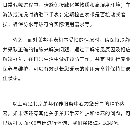
吉林省白山市浑江区浑江大街萧邦售后服务中心（需提前预约）
日常佩戴过程中，请避免接触化学物质和高湿度环境；在
吉林省吉林市船营区河南街萧邦售后服务中心（需提前预约）
游泳或洗澡时请取下手表；定期检查表带是否松动或磨
吉林省辽源市龙山区人民大街萧邦售后服务中心（需提前预约）
损；确保防水等级符合实际使用需求等。
吉林省梅河口市新华街道梅河大街萧邦售后服务中心（需提前预约）
吉林省四平市铁东区紫气大路与南九经街交汇处萧邦售后服务中心（需提前预约）
总之，面对萧邦手表机芯受损的情况时，请保持冷静
吉林省松原市宁江区五环大街萧邦售后服务中心（需提前预约）
并采取正确的措施来解决问题。通过了解常见原因及相应
吉林省通化市东昌区环通乡江南大街萧邦售后服务中心（需提前预约）
解决办法，在日常生活中做好预防工作，并定期进行专业
吉林省延边市延吉市解放路萧邦售后服务中心（需提前预约）
保养与维护，可以有效延长您爱表的使用寿命并保持其最
辽宁省鞍山市铁东区站前街萧邦售后服务中心（需提前预约）
辽宁省本溪市平山区胜利路萧邦售后服务中心（需提前预约）
佳状态。
辽宁省朝阳市双塔区新华路萧邦售后服务中心（需提前预约）
辽宁省丹东市振兴区七经街萧邦售后服务中心（需提前预约）
辽宁省抚顺市新抚区东一路萧邦售后服务中心（需提前预约）
以上就是
北京萧邦保养服务中心
为您分享的精彩内
辽宁省阜新市海州区解放大街萧邦售后服务中心（需提前预约）
容。如果您还有其他关于萧邦手表维护和保养的问题，可
辽宁省葫芦岛市连山区中央路萧邦售后服务中心（需提前预约）
以拨打页面400电话进行咨询，我们将竭诚为您服务。
辽宁省锦州市古塔区中央大街萧邦售后服务中心（需提前预约）