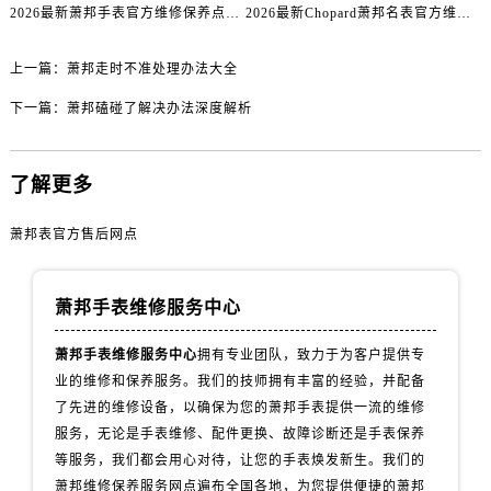
内蒙古自治区乌海市海勃湾区人民南路萧邦售后服务中心（需提前预约）
2026最新萧邦手表官方维修保养点地址考察报告
2026最新Chopard萧邦名表官方维修服务点地址调研报告
内蒙古自治区乌兰察布市集宁区恩和大街萧邦售后服务中心（需提前预约）
内蒙古自治区锡林郭勒盟市锡林浩特市光明街与额尔敦路交叉口萧邦售后服务中心（需提前预约）
上一篇：
萧邦走时不准处理办法大全
内蒙古自治区兴安盟市乌兰浩特市兴安大街萧邦售后服务中心（需提前预约）
下一篇：
萧邦磕碰了解决办法深度解析
山西省大同市平城区迎宾街萧邦售后服务中心（需提前预约）
山西省晋城市城区黄华街萧邦售后服务中心（需提前预约）
了解更多
山西省晋中市榆次区顺城街萧邦售后服务中心（需提前预约）
山西省临汾市尧都区解放路萧邦售后服务中心（需提前预约）
萧邦表官方售后网点
山西省吕梁市离石区永宁中路与建设街交叉口萧邦售后服务中心（需提前预约）
山西省朔州市朔城区怡西路与鄯阳西街交汇处萧邦售后服务中心（需提前预约）
萧邦手表维修服务中心
山西省忻州市忻府区和平东街与七一南路交叉口萧邦售后服务中心（需提前预约）
山西省阳泉市郊区平阳东街与新城大道交叉口萧邦售后服务中心（需提前预约）
萧邦手表维修服务中心
拥有专业团队，致力于为客户提供专
山西省运城市盐湖区河东街萧邦售后服务中心（需提前预约）
业的维修和保养服务。我们的技师拥有丰富的经验，并配备
山西省长治市潞州区英雄中路萧邦售后服务中心（需提前预约）
了先进的维修设备，以确保为您的萧邦手表提供一流的维修
服务，无论是手表维修、配件更换、故障诊断还是手表保养
山西省太原市迎泽区迎泽街道解放路15号亨得利名表维修授权店3楼萧邦售后服务中心（需提前预约）
等服务，我们都会用心对待，让您的手表焕发新生。我们的
天津市和平区赤峰道136号天津国际金融中心26层2603室萧邦售后服务中心（需提前预约）
萧邦维修保养服务网点遍布全国各地，为您提供便捷的萧邦