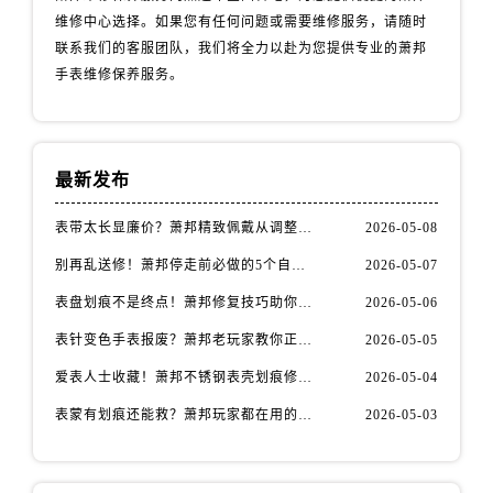
安徽省安庆市迎江区人民路萧邦售后服务中心（需提前预约）
维修中心选择。如果您有任何问题或需要维修服务，请随时
安徽省蚌埠市蚌山区淮河路萧邦售后服务中心（需提前预约）
联系我们的客服团队，我们将全力以赴为您提供专业的萧邦
安徽省亳州市谯城区魏武大道萧邦售后服务中心（需提前预约）
手表维修保养服务。
安徽省池州市贵池区长江路萧邦售后服务中心（需提前预约）
安徽省滁州市琅琊区南谯北路萧邦售后服务中心（需提前预约）
安徽省阜阳市颍州区颍州北路萧邦售后服务中心（需提前预约）
最新发布
安徽省淮北市相山区淮海路萧邦售后服务中心（需提前预约）
安徽省淮南市田家庵区国庆中路萧邦售后服务中心（需提前预约）
表带太长显廉价？萧邦精致佩戴从调整开始！
2026-05-08
安徽省黄山市屯溪区黄山西路萧邦售后服务中心（需提前预约）
别再乱送修！萧邦停走前必做的5个自检步骤
2026-05-07
安徽省六安市金安区解放中路萧邦售后服务中心（需提前预约）
表盘划痕不是终点！萧邦修复技巧助你重拾自信
2026-05-06
安徽省马鞍山市雨山区湖南西路萧邦售后服务中心（需提前预约）
表针变色手表报废？萧邦老玩家教你正确应对
2026-05-05
安徽省宿州市埇桥区人民中路萧邦售后服务中心（需提前预约）
安徽省铜陵市铜官区石城大道萧邦售后服务中心（需提前预约）
爱表人士收藏！萧邦不锈钢表壳划痕修复指南
2026-05-04
安徽省芜湖市镜湖区中山路步行街萧邦售后服务中心（需提前预约）
表蒙有划痕还能救？萧邦玩家都在用的修复方法
2026-05-03
安徽省宣城市宣州区叠嶂西路萧邦售后服务中心（需提前预约）
福建省龙岩市新罗区九一南路萧邦售后服务中心（需提前预约）