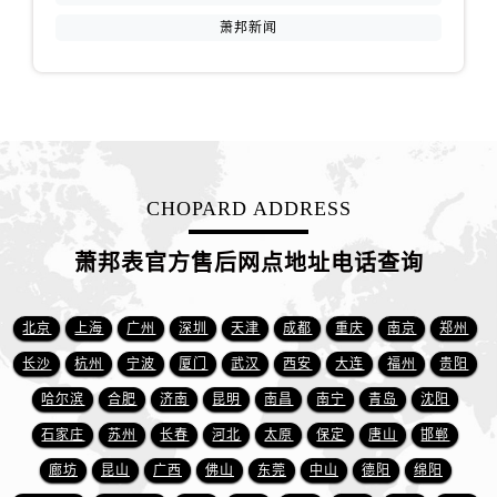
江西省赣州市章贡区文清路萧邦售后服务中心（需提前预约）
萧邦新闻
江西省吉安市吉州区井冈山大道萧邦售后服务中心（需提前预约）
江西省景德镇市珠山区珠山中路萧邦售后服务中心（需提前预约）
江西省九江市浔阳区浔阳路萧邦售后服务中心（需提前预约）
江西省南昌市红谷滩新区红谷中大道998号绿地双子塔（中央广场）A1座办公楼14层1407室萧邦售后服务中心（需提前预约）
江西省萍乡市安源区萍安北大道与康庄路交叉口萧邦售后服务中心（需提前预约）
江西省上饶市信州区滨江西路萧邦售后服务中心（需提前预约）
CHOPARD ADDRESS
江西省新余市渝水区北湖西路萧邦售后服务中心（需提前预约）
江西省宜春市袁州区中山中路萧邦售后服务中心（需提前预约）
萧邦表官方售后网点地址电话查询
江西省鹰潭市月湖区胜利东路萧邦售后服务中心（需提前预约）
山东省德州市德城区东风中路萧邦售后服务中心（需提前预约）
北京
上海
广州
深圳
天津
成都
重庆
南京
郑州
山东省东营市东营区济南路萧邦售后服务中心（需提前预约）
长沙
杭州
宁波
厦门
武汉
西安
大连
福州
贵阳
山东省济南市历下区经十路11111号华润中心写字楼（万象城）15层1508室萧邦售后服务中心（需提前预约）
哈尔滨
合肥
济南
昆明
南昌
南宁
青岛
沈阳
山东省济宁市任城区太白楼路萧邦售后服务中心（需提前预约）
石家庄
苏州
长春
河北
太原
保定
唐山
邯郸
山东省莱芜市文化南路8号银座商城名表维修一楼名表维修萧邦售后服务中心（需提前预约）
廊坊
昆山
广西
佛山
东莞
中山
德阳
绵阳
山东省临沂市兰山区解放路萧邦售后服务中心（需提前预约）