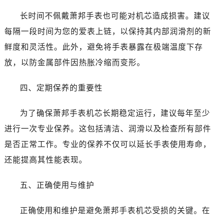
石家庄市长安区中山东路39号勒泰中心写字楼B座13层07室（需提前预约）
长时间不佩戴萧邦手表也可能对机芯造成损害。建议
西安市碑林区南关正街88号华侨城长安国际中心E座6楼10室（需提前预约）
海口市龙华区金贸东路5号海口华润大厦B座17层1707室（需提前预约）
每隔一段时间为您的爱表上链，以保持其内部润滑剂的新
唐山市路南区新华东道100号万达广场写字楼A座10层1002室（需提前预约）
鲜度和灵活性。此外，避免将手表暴露在极端温度下存
黑龙江省大庆市萨尔图区会战大街萧邦售后服务中心（需提前预约）
放，以防金属部件因热胀冷缩而变形。
黑龙江省鹤岗市向阳区红军路萧邦售后服务中心（需提前预约）
黑龙江省黑河市爱辉区中央街萧邦售后服务中心（需提前预约）
四、定期保养的重要性
黑龙江省鸡西市鸡冠区红军路萧邦售后服务中心（需提前预约）
黑龙江省佳木斯市向阳区长安路萧邦售后服务中心（需提前预约）
为了确保萧邦手表机芯长期稳定运行，建议每年至少
黑龙江省牡丹江市东安区太平路萧邦售后服务中心（需提前预约）
进行一次专业保养。这包括清洁、润滑以及检查所有部件
黑龙江省七台河市桃山区大同街萧邦售后服务中心（需提前预约）
是否正常工作。专业的保养不仅可以延长手表使用寿命，
黑龙江省齐齐哈尔市龙沙区龙华路萧邦售后服务中心（需提前预约）
还能提高其性能表现。
黑龙江省双鸭山市尖山区新兴大街萧邦售后服务中心（需提前预约）
黑龙江省绥化市北林区新华街与康庄路交叉口萧邦售后服务中心（需提前预约）
五、正确使用与维护
黑龙江省伊春市伊美区通河路萧邦售后服务中心（需提前预约）
吉林省白城市洮北区明仁南街萧邦售后服务中心（需提前预约）
正确使用和维护是避免萧邦手表机芯受损的关键。在