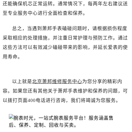
吉林省白山市浑江区浑江大街萧邦售后服务中心（需提前预约）
还能确保机芯正常运转。通常情况下，每两年左右建议送
吉林省吉林市船营区河南街萧邦售后服务中心（需提前预约）
至专业服务中心进行全面检查和保养。
吉林省辽源市龙山区人民大街萧邦售后服务中心（需提前预约）
吉林省梅河口市新华街道梅河大街萧邦售后服务中心（需提前预约）
总之，当遇到萧邦手表磕碰问题时，请根据损伤程度
吉林省四平市铁东区紫气大路与南九经街交汇处萧邦售后服务中心（需提前预约）
采取相应的处理措施，并注重日常护理与预防工作。通过
吉林省松原市宁江区五环大街萧邦售后服务中心（需提前预约）
这些方法可以有效减少磕碰带来的影响，并延长爱表的使
吉林省通化市东昌区环通乡江南大街萧邦售后服务中心（需提前预约）
用寿命。
吉林省延边市延吉市解放路萧邦售后服务中心（需提前预约）
辽宁省鞍山市铁东区站前街萧邦售后服务中心（需提前预约）
辽宁省本溪市平山区胜利路萧邦售后服务中心（需提前预约）
以上就是
北京萧邦维修服务中心
为您分享的精彩内
辽宁省朝阳市双塔区新华路萧邦售后服务中心（需提前预约）
容。如果您还有其他关于萧邦手表维护和保养的问题，可
辽宁省丹东市振兴区七经街萧邦售后服务中心（需提前预约）
以拨打页面400电话进行咨询，我们将竭诚为您服务。
辽宁省抚顺市新抚区东一路萧邦售后服务中心（需提前预约）
辽宁省阜新市海州区解放大街萧邦售后服务中心（需提前预约）
辽宁省葫芦岛市连山区中央路萧邦售后服务中心（需提前预约）
辽宁省锦州市古塔区中央大街萧邦售后服务中心（需提前预约）