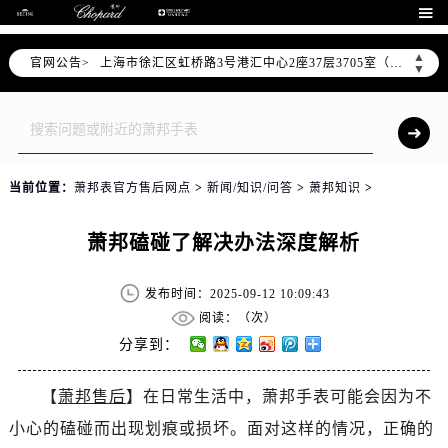
北京市朝阳区建国门外大街甲6号华熙国际中心D座11层1102室（需提前预约）

天津市和平区赤峰道136号天津国际金融中心26层2603室（需提前预约）
▲
官网公告>
上海市徐汇区虹桥路3号港汇中心2座37层3705室（需提前预约）
▼
上海市黄浦区南京东路299号宏伊国际广场写字楼8层806室（需提前预约）
南京市秦淮区中山南路1号南京中心22层22-C1-C3室（需提前预约）
常州市新北区龙锦路1590号现代传媒中心5号楼10层1008室（需提前预约）
徐州市鼓楼区淮海东路29号苏宁广场IFC国际金融中心35层3508室（需提前预约）
当前位置：
萧邦表官方售后网点
>
新闻/知识/问答
>
萧邦知识
>
扬州市邗江区国展路29号星耀天地写字楼1号楼18层1803室（需提前预约）
盐城市盐都区世纪大道5号盐城金融城写字楼1号楼16层1604室（需提前预约）
萧邦磕碰了解决办法深度解析
泰州市海陵区永定东路399号置地商务中心东塔（华润万象城）17层1706室（需提前预约）
宁波市江北区大闸南路500号来福士广场办公楼20层2009室（需提前预约）
发布时间：2025-09-12 10:09:43
杭州市上城区钱江路1366号华润大厦A座5层503-5室（需提前预约）
阅读：（
次）
金华市金东区东市南街777号金华万达广场4号楼22楼2209室（需提前预约）
分享到：
绍兴市越城区胜利东路379号世茂天际中心写字楼8层805室（需提前预约）
【
萧邦售后
】在日常生活中，萧邦手表可能会因为不
嘉兴市南湖区广益路705号嘉兴世界贸易中心A座13层1304室（需提前预约）
小心的磕碰而出现划痕或损坏。面对这样的情况，正确的
南昌市红谷滩新区红谷中大道998号绿地双子塔（中央广场）A1座办公楼14层14-07室（需提前预约）