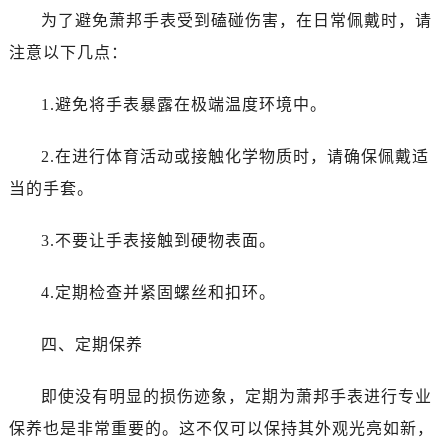
石家庄市长安区中山东路39号勒泰中心写字楼B座13层07室（需提前预约）
为了避免萧邦手表受到磕碰伤害，在日常佩戴时，请
西安市碑林区南关正街88号华侨城长安国际中心E座6楼10室（需提前预约）
注意以下几点：
海口市龙华区金贸东路5号海口华润大厦B座17层1707室（需提前预约）
唐山市路南区新华东道100号万达广场写字楼A座10层1002室（需提前预约）
1.避免将手表暴露在极端温度环境中。
黑龙江省大庆市萨尔图区会战大街萧邦售后服务中心（需提前预约）
黑龙江省鹤岗市向阳区红军路萧邦售后服务中心（需提前预约）
2.在进行体育活动或接触化学物质时，请确保佩戴适
黑龙江省黑河市爱辉区中央街萧邦售后服务中心（需提前预约）
当的手套。
黑龙江省鸡西市鸡冠区红军路萧邦售后服务中心（需提前预约）
黑龙江省佳木斯市向阳区长安路萧邦售后服务中心（需提前预约）
3.不要让手表接触到硬物表面。
黑龙江省牡丹江市东安区太平路萧邦售后服务中心（需提前预约）
黑龙江省七台河市桃山区大同街萧邦售后服务中心（需提前预约）
4.定期检查并紧固螺丝和扣环。
黑龙江省齐齐哈尔市龙沙区龙华路萧邦售后服务中心（需提前预约）
四、定期保养
黑龙江省双鸭山市尖山区新兴大街萧邦售后服务中心（需提前预约）
黑龙江省绥化市北林区新华街与康庄路交叉口萧邦售后服务中心（需提前预约）
即使没有明显的损伤迹象，定期为萧邦手表进行专业
黑龙江省伊春市伊美区通河路萧邦售后服务中心（需提前预约）
保养也是非常重要的。这不仅可以保持其外观光亮如新，
吉林省白城市洮北区明仁南街萧邦售后服务中心（需提前预约）