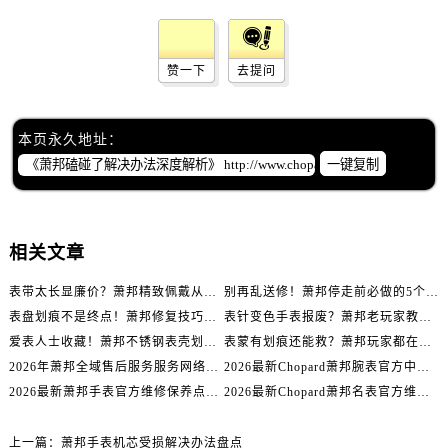
辽宁省辽阳市白塔区新运大街萧邦售后服务中心（需提前预约）
辽宁省盘锦市兴隆台区石油大街萧邦售后服务中心（需提前预约）
辽宁省铁岭市银州区南马路萧邦售后服务中心（需提前预约）
赞一下
去提问
辽宁省营口市站前区市府路与渤海大街交叉口萧邦售后服务中心（需提前预约）
辽宁省沈阳市沈河区中街路137号亨得利名表维修授权店1楼萧邦售后服务中心（需提前预约）
本页永久地址：
辽宁省沈阳市沈河区中街路83号亨得利名表维修授权店1楼萧邦售后服务中心（需提前预约）
一键复制
北京市朝阳区建国门外大街甲6号华熙国际中心D座11层1102室萧邦售后服务中心（需提前预约）
北京市东城区东长安街1号王府井东方广场W3座6层602室萧邦售后服务中心（需提前预约）
河北省保定市竞秀区朝阳北大街北国先天下萧邦售后服务中心（需提前预约）
相关文章
内蒙古自治区阿拉善盟市左旗土尔扈特大街萧邦售后服务中心（需提前预约）
内蒙古自治区巴彦淖尔市临河区新华街萧邦售后服务中心（需提前预约）
表带太长显廉价？萧邦精致佩戴从调整开始！
别再乱送修！萧邦停走前必做的5个自检步骤
内蒙古自治区包头市青山区幸福路甲3号王府井百货名表维修萧邦售后服务中心（需提前预约）
表盘划痕不是终点！萧邦修复技巧助你重拾自信
表针变色手表报废？萧邦老玩家教你正确应对
爱表人士收藏！萧邦不锈钢表壳划痕修复指南
表蒙有划痕还能救？萧邦玩家都在用的修复方法
内蒙古自治区赤峰市红山区哈达街萧邦售后服务中心（需提前预约）
2026年萧邦全域售后服务服务网络迭代升级公告（最新电话及地址）
2026最新Chopard萧邦腕表官方中心网点地址实地探访报告
内蒙古自治区鄂尔多斯市东胜区伊金霍洛街萧邦售后服务中心（需提前预约）
2026最新萧邦手表官方维修保养点地址考察报告
2026最新Chopard萧邦名表官方维修服务点地址调研报告
内蒙古自治区呼伦贝尔市海拉尔区中央街萧邦售后服务中心（需提前预约）
内蒙古自治区通辽市科尔沁区明仁大街萧邦售后服务中心（需提前预约）
上一篇：
萧邦手表机芯受损解决办法盘点