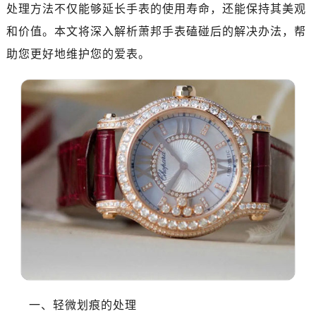
济南市历下区经十路11111号华润中心写字楼（万象城）15层1508室（需提前预约）
处理方法不仅能够延长手表的使用寿命，还能保持其美观
广州市天河区天河路230号万菱汇国际中心A塔7层704室（需提前预约）
和价值。本文将深入解析萧邦手表磕碰后的解决办法，帮
广州市越秀区环市东路371-375号世界贸易中心大厦南塔15层1507室（需提前预约）
助您更好地维护您的爱表。
深圳市罗湖区深南东路5001号华润大厦17层1701室（需提前预约）
惠州市惠城区江北文昌一路7号华贸大厦（华贸天地）1座30层30-05室（需提前预约）
厦门市思明区湖滨东路95号万象城华润大厦B座11层1104室（需提前预约）
福州市晋安区竹屿路6号东二环泰禾广场2号楼5层509室（需提前预约）
成都市锦江区人民东路6号SAC东原中心24层2406B室（需提前预约）
重庆市江北区观音桥步行街2号融恒时代广场9层902室（需提前预约）
长沙市芙蓉区建湘路393号世茂环球金融中心写字楼10层1013室（需提前预约）
郑州市二七区民主路10号华润大厦29层2905室（需提前预约）
太原市迎泽区迎泽街道解放路15号亨得利名表维修授权店3楼（需提前预约）
沈阳市沈河区中街路137号亨得利名表维修授权店1楼（需提前预约）
沈阳市沈河区中街路83号亨得利名表维修授权店1楼（需提前预约）
乌鲁木齐市天山区红山路26号时代广场（CCMALL）C座17层17-B（需提前预约）
温州市鹿城区锦绣路1067号置信广场10层1015室（需提前预约）
一、轻微划痕的处理