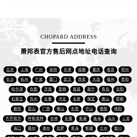
江西省赣州市章贡区文清路萧邦售后服务中心（需提前预约）
江西省吉安市吉州区井冈山大道萧邦售后服务中心（需提前预约）
江西省景德镇市珠山区珠山中路萧邦售后服务中心（需提前预约）
江西省九江市浔阳区浔阳路萧邦售后服务中心（需提前预约）
CHOPARD ADDRESS
江西省南昌市红谷滩新区红谷中大道998号绿地双子塔（中央广场）A1座办公楼14层1407室萧邦售后服务中心（需提前预约）
江西省萍乡市安源区萍安北大道与康庄路交叉口萧邦售后服务中心（需提前预约）
萧邦表官方售后网点地址电话查询
江西省上饶市信州区滨江西路萧邦售后服务中心（需提前预约）
江西省新余市渝水区北湖西路萧邦售后服务中心（需提前预约）
北京
上海
广州
深圳
天津
成都
重庆
南京
郑州
江西省宜春市袁州区中山中路萧邦售后服务中心（需提前预约）
江西省鹰潭市月湖区胜利东路萧邦售后服务中心（需提前预约）
长沙
杭州
宁波
厦门
武汉
西安
大连
福州
贵阳
山东省德州市德城区东风中路萧邦售后服务中心（需提前预约）
哈尔滨
合肥
济南
昆明
南昌
南宁
青岛
沈阳
山东省东营市东营区济南路萧邦售后服务中心（需提前预约）
石家庄
苏州
长春
河北
太原
保定
唐山
邯郸
山东省济南市历下区经十路11111号华润中心写字楼（万象城）15层1508室萧邦售后服务中心（需提前预约）
廊坊
昆山
广西
佛山
东莞
中山
德阳
绵阳
山东省济宁市任城区太白楼路萧邦售后服务中心（需提前预约）
齐齐哈尔
呼和浩特
吉林
无锡
芜湖
珠海
汕头
三亚
山东省莱芜市文化南路8号银座商城名表维修一楼名表维修萧邦售后服务中心（需提前预约）
海口
赣州
漳州
拉萨
青海
新疆
兰州
银川
山东省临沂市兰山区解放路萧邦售后服务中心（需提前预约）