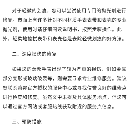
哈尔滨市南岗区东大直街146号上和置地广场金座12层1214室（需提前预约）
对于轻微的划痕，您可以尝试使用专门的抛光剂进行
大连市中山区人民路15号国际金融大厦7层G室（需提前预约）
佛山市禅城区季华五路57号万科金融中心C座12层1205室（需提前预约）
修复。市面上有许多针对不同材质手表表带和表壳的专业
东莞市东城街道鸿福东路1号民盈国贸中心T1写字楼9层907室（需提前预约）
抛光剂，使用时请仔细阅读说明书，按照步骤操作。此
无锡市梁溪区人民中路139号恒隆广场写字楼1座11层1104室（需提前预约）
外，轻柔地擦拭表带和表壳也是去除轻微划痕的好方法。
南通市崇川区工农路57号圆融广场写字楼16层1603室（需提前预约）
苏州市苏州工业园区星港街199号苏州中心办公楼C座22层08室（需提前预约）
二、深度损伤的修复
武汉市江汉区解放大道686号世界贸易大厦38层09室（需提前预约）
南宁市青秀区金湖路59号地王大厦12楼1224室（需提前预约）
如果您的萧邦手表出现了较为严重的损伤，例如金属
合肥市蜀山区潜山路111号万象城华润大厦B座12楼03室（需提前预约）
部分变形或玻璃破裂等，则需要寻求专业维修服务。建议
泉州市丰泽区宝洲路729号浦西万达中心写字楼A座7楼709室（需提前预约）
您联系萧邦官方授权的服务中心或寻找信誉良好的维修点
青岛市南区山东路6号华润大厦B座22层04室（需提前预约）
进行检查和修复。虽然文中未提及具体服务地点，但您可
烟台市芝罘区胜利路139号万达金融中心A座907室（需提前预约）
以通过官方网站或客服热线获取附近的服务点信息。
长春市朝阳区西安大路727号中银大厦A座(旺进大厦)18层09室（需提前预约）
贵阳市南明区都司高架桥路33号亨特国际金融中心14楼14D（需提前预约）
三、预防措施
昆明市盘龙区北京路928号同德昆明广场写字楼10层06室（需提前预约）