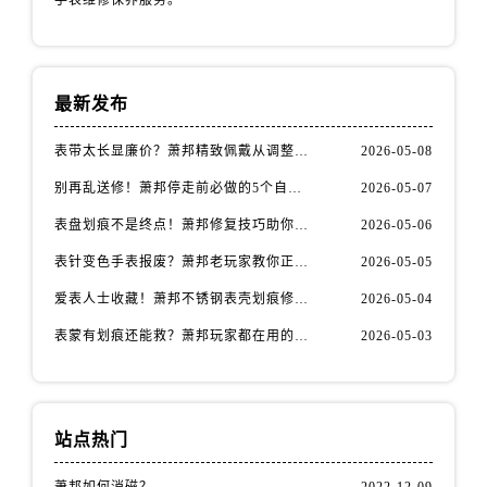
安徽省安庆市迎江区人民路萧邦售后服务中心（需提前预约）
安徽省蚌埠市蚌山区淮河路萧邦售后服务中心（需提前预约）
安徽省亳州市谯城区魏武大道萧邦售后服务中心（需提前预约）
安徽省池州市贵池区长江路萧邦售后服务中心（需提前预约）
最新发布
安徽省滁州市琅琊区南谯北路萧邦售后服务中心（需提前预约）
表带太长显廉价？萧邦精致佩戴从调整开始！
2026-05-08
安徽省阜阳市颍州区颍州北路萧邦售后服务中心（需提前预约）
别再乱送修！萧邦停走前必做的5个自检步骤
2026-05-07
安徽省淮北市相山区淮海路萧邦售后服务中心（需提前预约）
安徽省淮南市田家庵区国庆中路萧邦售后服务中心（需提前预约）
表盘划痕不是终点！萧邦修复技巧助你重拾自信
2026-05-06
安徽省黄山市屯溪区黄山西路萧邦售后服务中心（需提前预约）
表针变色手表报废？萧邦老玩家教你正确应对
2026-05-05
安徽省六安市金安区解放中路萧邦售后服务中心（需提前预约）
爱表人士收藏！萧邦不锈钢表壳划痕修复指南
2026-05-04
安徽省马鞍山市雨山区湖南西路萧邦售后服务中心（需提前预约）
表蒙有划痕还能救？萧邦玩家都在用的修复方法
2026-05-03
安徽省宿州市埇桥区人民中路萧邦售后服务中心（需提前预约）
安徽省铜陵市铜官区石城大道萧邦售后服务中心（需提前预约）
安徽省芜湖市镜湖区中山路步行街萧邦售后服务中心（需提前预约）
安徽省宣城市宣州区叠嶂西路萧邦售后服务中心（需提前预约）
站点热门
福建省龙岩市新罗区九一南路萧邦售后服务中心（需提前预约）
萧邦如何消磁？
2022-12-09