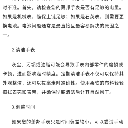
大连市中山区人民路15号国际金融大厦7层G室（需提前预约）
时不准。首先，请检查您的萧邦手表是否有足够的电量。
佛山市禅城区季华五路57号万科金融中心C座12层1205室（需提前预约）
如果是机械表，确保上链足够；如果是石英表，则需要更
东莞市东城街道鸿福东路1号民盈国贸中心T1写字楼9层907室（需提前预约）
换电池。电池问题通常是最直接且最容易解决的原因之
无锡市梁溪区人民中路139号恒隆广场写字楼1座11层1104室（需提前预约）
南通市崇川区工农路57号圆融广场写字楼16层1603室（需提前预约）
一。
苏州市苏州工业园区星港街199号苏州中心办公楼C座22层08室（需提前预约）
2.清洁手表
武汉市江汉区解放大道686号世界贸易大厦38层09室（需提前预约）
南宁市青秀区金湖路59号地王大厦12楼1224室（需提前预约）
灰尘、污垢或油脂可能会导致手表内部零件的磨损或
合肥市蜀山区潜山路111号万象城华润大厦B座12楼03室（需提前预约）
卡顿，进而影响走时精度。定期清洁手表不仅可以保持其
泉州市丰泽区宝洲路729号浦西万达中心写字楼A座7楼709室（需提前预约）
青岛市南区山东路6号华润大厦B座22层04室（需提前预约）
外观整洁，还可以提高走时准确性。使用柔软的布料轻轻
烟台市芝罘区胜利路139号万达金融中心A座907室（需提前预约）
擦拭表壳和表带，并确保彻底清洁后让其自然风干。
长春市朝阳区西安大路727号中银大厦A座(旺进大厦)18层09室（需提前预约）
贵阳市南明区都司高架桥路33号亨特国际金融中心14楼14D（需提前预约）
3.调整时间
昆明市盘龙区北京路928号同德昆明广场写字楼10层06室（需提前预约）
如果您的萧邦手表只是时间偏差较小，可以尝试手动
石家庄市长安区中山东路39号勒泰中心写字楼B座13层07室（需提前预约）