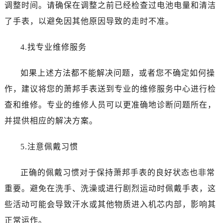
西安市碑林区南关正街88号华侨城长安国际中心E座6楼10室（需提前预约）
调整时间。请确保在调整之前已经检查过电池电量和清洁
海口市龙华区金贸东路5号海口华润大厦B座17层1707室（需提前预约）
了手表，以避免因其他原因导致的走时不准。
唐山市路南区新华东道100号万达广场写字楼A座10层1002室（需提前预约）
黑龙江省大庆市萨尔图区会战大街萧邦售后服务中心（需提前预约）
4.找专业维修服务
黑龙江省鹤岗市向阳区红军路萧邦售后服务中心（需提前预约）
如果上述方法都不能解决问题，或者您不确定如何操
黑龙江省黑河市爱辉区中央街萧邦售后服务中心（需提前预约）
黑龙江省鸡西市鸡冠区红军路萧邦售后服务中心（需提前预约）
作，建议将您的萧邦手表送到专业的维修服务中心进行检
黑龙江省佳木斯市向阳区长安路萧邦售后服务中心（需提前预约）
查和维修。专业的维修人员可以更准确地诊断问题所在，
黑龙江省牡丹江市东安区太平路萧邦售后服务中心（需提前预约）
并提供相应的解决方案。
黑龙江省七台河市桃山区大同街萧邦售后服务中心（需提前预约）
黑龙江省齐齐哈尔市龙沙区龙华路萧邦售后服务中心（需提前预约）
5.注意佩戴习惯
黑龙江省双鸭山市尖山区新兴大街萧邦售后服务中心（需提前预约）
黑龙江省绥化市北林区新华街与康庄路交叉口萧邦售后服务中心（需提前预约）
正确的佩戴习惯对于保持萧邦手表的良好状态也非常
黑龙江省伊春市伊美区通河路萧邦售后服务中心（需提前预约）
重要。避免在洗手、洗澡或进行剧烈运动时佩戴手表，这
吉林省白城市洮北区明仁南街萧邦售后服务中心（需提前预约）
些活动可能会导致汗水或其他物质进入机芯内部，影响其
吉林省白山市浑江区浑江大街萧邦售后服务中心（需提前预约）
正常运作。