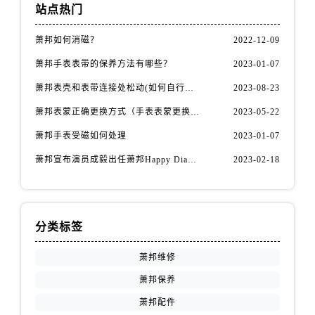
福建省宁德市蕉城区天湖东路萧邦售后服务中心（需提前预约）
站点热门
福建省莆田市城厢区霞林街道荔华东大道萧邦售后服务中心（需提前预约）
萧邦如何消磁？
2022-12-09
福建省三明市三元区东乾二路萧邦售后服务中心（需提前预约）
福建省漳州市龙文区步港路萧邦售后服务中心（需提前预约）
萧邦手表表带的保养方法有哪些？
2023-01-07
江苏省常州市新北区龙锦路1590号现代传媒中心5号楼10层1008室萧邦售后服务中心（需提前预约）
萧邦表壳和表带连接处松动(如何自行修复)
2023-08-23
江苏省淮安市清江浦区淮海北路萧邦售后服务中心（需提前预约）
萧邦表蒙正确更换方式（手表表蒙更换知识）
2023-05-22
江苏省连云港市海州区通灌北路萧邦售后服务中心（需提前预约）
萧邦手表受磁如何处理
2023-01-07
江苏省南京市秦淮区中山南路1号南京中心22层22-C1-C3室萧邦售后服务中心（需提前预约）
萧邦宣布演员成毅出任萧邦Happy Diamonds系列品牌大使
2023-02-18
江苏省宿迁市宿城区西湖路萧邦售后服务中心（需提前预约）
江苏省泰州市海陵区永定东路399号置地商务中心东塔（华润万象城）17层1706室萧邦售后服务中心（需提前预约）
江苏省徐州市鼓楼区淮海东路29号苏宁广场IFC国际金融中心35层3508室萧邦售后服务中心（需提前预约）
江苏省盐城市盐都区世纪大道5号盐城金融城写字楼1号楼16层1604室萧邦售后服务中心（需提前预约）
分类标签
江苏省扬州市邗江区国展路29号星耀天地写字楼1号楼18层1803室萧邦售后服务中心（需提前预约）
萧邦维修
江苏省镇江市京口区中山东路萧邦售后服务中心（需提前预约）
萧邦保养
江西省抚州市临川区赣东大道萧邦售后服务中心（需提前预约）
江西省赣州市章贡区文清路萧邦售后服务中心（需提前预约）
萧邦配件