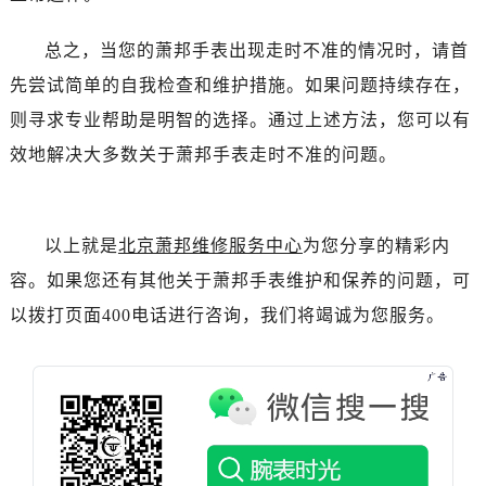
吉林省吉林市船营区河南街萧邦售后服务中心（需提前预约）
吉林省辽源市龙山区人民大街萧邦售后服务中心（需提前预约）
总之，当您的萧邦手表出现走时不准的情况时，请首
吉林省梅河口市新华街道梅河大街萧邦售后服务中心（需提前预约）
先尝试简单的自我检查和维护措施。如果问题持续存在，
吉林省四平市铁东区紫气大路与南九经街交汇处萧邦售后服务中心（需提前预约）
则寻求专业帮助是明智的选择。通过上述方法，您可以有
吉林省松原市宁江区五环大街萧邦售后服务中心（需提前预约）
效地解决大多数关于萧邦手表走时不准的问题。
吉林省通化市东昌区环通乡江南大街萧邦售后服务中心（需提前预约）
吉林省延边市延吉市解放路萧邦售后服务中心（需提前预约）
辽宁省鞍山市铁东区站前街萧邦售后服务中心（需提前预约）
以上就是
北京萧邦维修服务中心
为您分享的精彩内
辽宁省本溪市平山区胜利路萧邦售后服务中心（需提前预约）
容。如果您还有其他关于萧邦手表维护和保养的问题，可
辽宁省朝阳市双塔区新华路萧邦售后服务中心（需提前预约）
辽宁省丹东市振兴区七经街萧邦售后服务中心（需提前预约）
以拨打页面400电话进行咨询，我们将竭诚为您服务。
辽宁省抚顺市新抚区东一路萧邦售后服务中心（需提前预约）
辽宁省阜新市海州区解放大街萧邦售后服务中心（需提前预约）
辽宁省葫芦岛市连山区中央路萧邦售后服务中心（需提前预约）
辽宁省锦州市古塔区中央大街萧邦售后服务中心（需提前预约）
辽宁省辽阳市白塔区新运大街萧邦售后服务中心（需提前预约）