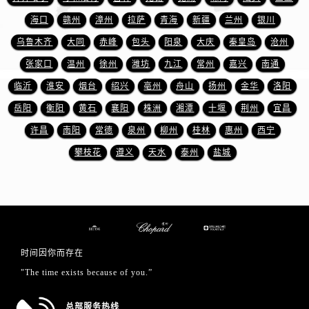
山东省泰安市泰山区财源街道泰山大街萧邦售后服务中心（需提前预约）
海口
赣州
漳州
拉萨
青海
新疆
兰州
银川
山东省威海市环翠区新威海路89号振华商厦一楼名表维修萧邦售后服务中心（需提前预约）
乌鲁木齐
大同
赤峰
包头
阳泉
大庆
秦皇岛
沧州
山东省潍坊市奎文区东风东街萧邦售后服务中心（需提前预约）
山东省枣庄市滕州市北辛路与善国路交叉口萧邦售后服务中心（需提前预约）
张家口
温州
徐州
潍坊
九江
常州
嘉兴
南通
山东省淄博市张店区金晶大道萧邦售后服务中心（需提前预约）
临沂
淮安
烟台
绍兴
亳州
舟山
扬州
金华
洛阳
上海市黄浦区南京东路299号宏伊国际广场写字楼8层806室萧邦售后服务中心（需提前预约）
岳阳
衡阳
黄石
襄阳
株洲
湘潭
十堰
荆州
宜昌
上海市徐汇区虹桥路3号港汇中心2座37层3705室萧邦售后服务中心（需提前预约）
许昌
南阳
常德
泉州
柳州
桂林
惠州
西宁
浙江省杭州市上城区钱江路1366号华润大厦A座5层503-5室萧邦售后服务中心（需提前预约）
攀枝花
遵义
天水
泰州
盐城
浙江省湖州市吴兴区劳动路萧邦售后服务中心（需提前预约）
浙江省嘉兴市南湖区广益路705号嘉兴世界贸易中心A座13层1304室萧邦售后服务中心（需提前预约）
浙江省金华市金东区东市南街777号金华万达广场4号楼22楼2209室萧邦售后服务中心（需提前预约）
浙江省丽水市莲都区解放街萧邦售后服务中心（需提前预约）
浙江省宁波市江北区大闸南路500号来福士广场办公楼20层2009室萧邦售后服务中心（需提前预约）
时间因你而存在
浙江省衢州市柯城区上街萧邦售后服务中心（需提前预约）
"The time exists because of you.”
浙江省绍兴市越城区胜利东路379号世茂天际中心写字楼8层805室萧邦售后服务中心（需提前预约）
浙江省舟山市定海区解放东路萧邦售后服务中心（需提前预约）
总部服务热线