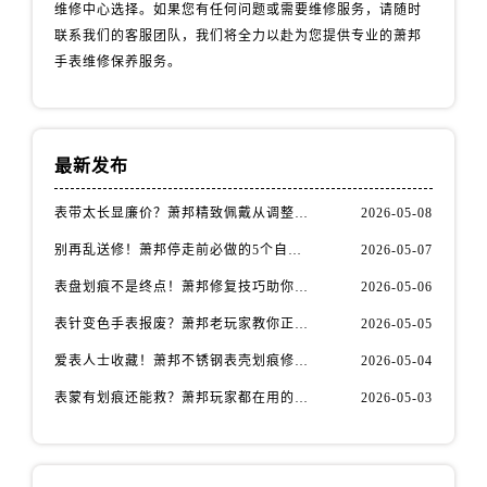
安徽省蚌埠市蚌山区淮河路萧邦售后服务中心（需提前预约）
维修中心选择。如果您有任何问题或需要维修服务，请随时
联系我们的客服团队，我们将全力以赴为您提供专业的萧邦
安徽省亳州市谯城区魏武大道萧邦售后服务中心（需提前预约）
手表维修保养服务。
安徽省池州市贵池区长江路萧邦售后服务中心（需提前预约）
安徽省滁州市琅琊区南谯北路萧邦售后服务中心（需提前预约）
安徽省阜阳市颍州区颍州北路萧邦售后服务中心（需提前预约）
安徽省淮北市相山区淮海路萧邦售后服务中心（需提前预约）
最新发布
安徽省淮南市田家庵区国庆中路萧邦售后服务中心（需提前预约）
表带太长显廉价？萧邦精致佩戴从调整开始！
2026-05-08
安徽省黄山市屯溪区黄山西路萧邦售后服务中心（需提前预约）
别再乱送修！萧邦停走前必做的5个自检步骤
2026-05-07
安徽省六安市金安区解放中路萧邦售后服务中心（需提前预约）
安徽省马鞍山市雨山区湖南西路萧邦售后服务中心（需提前预约）
表盘划痕不是终点！萧邦修复技巧助你重拾自信
2026-05-06
安徽省宿州市埇桥区人民中路萧邦售后服务中心（需提前预约）
表针变色手表报废？萧邦老玩家教你正确应对
2026-05-05
安徽省铜陵市铜官区石城大道萧邦售后服务中心（需提前预约）
爱表人士收藏！萧邦不锈钢表壳划痕修复指南
2026-05-04
安徽省芜湖市镜湖区中山路步行街萧邦售后服务中心（需提前预约）
表蒙有划痕还能救？萧邦玩家都在用的修复方法
2026-05-03
安徽省宣城市宣州区叠嶂西路萧邦售后服务中心（需提前预约）
福建省龙岩市新罗区九一南路萧邦售后服务中心（需提前预约）
福建省南平市建阳区人民西路萧邦售后服务中心（需提前预约）