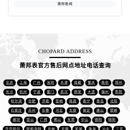
江西省吉安市吉州区井冈山大道萧邦售后服务中心（需提前预约）
萧邦新闻
江西省景德镇市珠山区珠山中路萧邦售后服务中心（需提前预约）
江西省九江市浔阳区浔阳路萧邦售后服务中心（需提前预约）
江西省南昌市红谷滩新区红谷中大道998号绿地双子塔（中央广场）A1座办公楼14层1407室萧邦售后服务中心（需提前预约）
江西省萍乡市安源区萍安北大道与康庄路交叉口萧邦售后服务中心（需提前预约）
江西省上饶市信州区滨江西路萧邦售后服务中心（需提前预约）
CHOPARD ADDRESS
江西省新余市渝水区北湖西路萧邦售后服务中心（需提前预约）
江西省宜春市袁州区中山中路萧邦售后服务中心（需提前预约）
萧邦表官方售后网点地址电话查询
江西省鹰潭市月湖区胜利东路萧邦售后服务中心（需提前预约）
山东省德州市德城区东风中路萧邦售后服务中心（需提前预约）
北京
上海
广州
深圳
天津
成都
重庆
南京
郑州
山东省东营市东营区济南路萧邦售后服务中心（需提前预约）
山东省济南市历下区经十路11111号华润中心写字楼（万象城）15层1508室萧邦售后服务中心（需提前预约）
长沙
杭州
宁波
厦门
武汉
西安
大连
福州
贵阳
山东省济宁市任城区太白楼路萧邦售后服务中心（需提前预约）
哈尔滨
合肥
济南
昆明
南昌
南宁
青岛
沈阳
山东省莱芜市文化南路8号银座商城名表维修一楼名表维修萧邦售后服务中心（需提前预约）
石家庄
苏州
长春
河北
太原
保定
唐山
邯郸
山东省临沂市兰山区解放路萧邦售后服务中心（需提前预约）
廊坊
昆山
广西
佛山
东莞
中山
德阳
绵阳
山东省日照市东港区烟台路萧邦售后服务中心（需提前预约）
齐齐哈尔
呼和浩特
吉林
无锡
芜湖
珠海
汕头
三亚