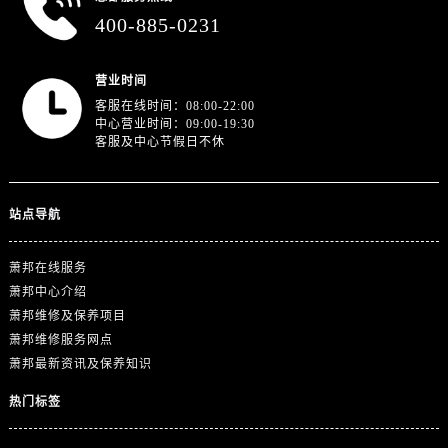
澳门特别行政区大堂区议事亭前地（新马路）萧邦售后服务中心（需提前预约）
400-885-0231
澳门特别行政区风顺堂区南湾大马路萧邦售后服务中心（需提前预约）
澳门特别行政区花地玛堂区关闸广场萧邦售后服务中心（需提前预约）
营业时间
澳门特别行政区花王堂区大三巴商圈萧邦售后服务中心（需提前预约）
客服在线时间：08:00-22:00
澳门特别行政区嘉模堂区官也街萧邦售后服务中心（需提前预约）
中心营业时间：09:00-19:30
客服及中心节假日不休
澳门省路氹城市金光大道萧邦售后服务中心（需提前预约）
澳门特别行政区望德堂区塔石广场萧邦售后服务中心（需提前预约）
福建省福州市晋安区竹屿路6号东二环泰禾广场2号楼5层509室萧邦售后服务中心（需提前预约）
站点导航
福建省厦门市思明区湖滨东路95号万象城华润大厦B座11层1104室萧邦售后服务中心（需提前预约）
广东省潮州市潮安区新风路与潮汕路交汇处萧邦售后服务中心（需提前预约）
萧邦在线服务
广东省广州市天河区天河路230号万菱汇国际中心A塔7层704室萧邦售后服务中心（需提前预约）
萧邦中心介绍
广东省广州市越秀区环市东路371-375号世界贸易中心大厦南塔15层1507室萧邦售后服务中心（需提前预约）
萧邦维修及保养项目
萧邦维修服务网点
广东省河源市源城区越王大道萧邦售后服务中心（需提前预约）
萧邦最新资讯及保养知识
广东省惠州市惠城区江北文昌一路7号华贸大厦1座30层3005室萧邦售后服务中心（需提前预约）
广东省江门市蓬江区广场西路萧邦售后服务中心（需提前预约）
热门标签
广东省揭阳市榕城进贤门步行街萧邦售后服务中心（需提前预约）