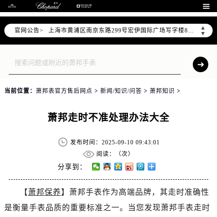
天津市和平区赤峰道136号天津国际金融中心26层2603室（需提前预约）

上海市徐汇区虹桥路3号港汇中心2座37层3705室（需提前预约）
▲
官网公告>
上海市黄浦区南京东路299号宏伊国际广场写字楼8层806室（需提前预约）
▼
南京市秦淮区中山南路1号南京中心22层22-C1-C3室（需提前预约）
常州市新北区龙锦路1590号现代传媒中心5号楼10层1008室（需提前预约）
徐州市鼓楼区淮海东路29号苏宁广场IFC国际金融中心35层3508室（需提前预约）
扬州市邗江区国展路29号星耀天地写字楼1号楼18层1803室（需提前预约）
当前位置：
萧邦表官方售后网点
>
新闻/知识/问答
>
萧邦知识
>
盐城市盐都区世纪大道5号盐城金融城写字楼1号楼16层1604室（需提前预约）
泰州市海陵区永定东路399号置地商务中心东塔（华润万象城）17层1706室（需提前预约）
萧邦走时不准处理办法大全
宁波市江北区大闸南路500号来福士广场办公楼20层2009室（需提前预约）
杭州市上城区钱江路1366号华润大厦A座5层503-5室（需提前预约）
发布时间：2025-09-10 09:43:01
金华市金东区东市南街777号金华万达广场4号楼22楼2209室（需提前预约）
阅读：（
次）
绍兴市越城区胜利东路379号世茂天际中心写字楼8层805室（需提前预约）
分享到：
嘉兴市南湖区广益路705号嘉兴世界贸易中心A座13层1304室（需提前预约）
【
萧邦保养
】萧邦手表作为高端品牌，其走时准确性
南昌市红谷滩新区红谷中大道998号绿地双子塔（中央广场）A1座办公楼14层14-07室（需提前预约）
是衡量手表品质的重要标准之一。当您发现萧邦手表走时
济南市历下区经十路11111号华润中心写字楼（万象城）15层1508室（需提前预约）