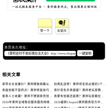
辽宁省盘锦市兴隆台区石油大街萧邦售后服务中心（需提前预约）
辽宁省铁岭市银州区南马路萧邦售后服务中心（需提前预约）
辽宁省营口市站前区市府路与渤海大街交叉口萧邦售后服务中心（需提前预约）
辽宁省沈阳市沈河区中街路137号亨得利名表维修授权店1楼萧邦售后服务中心（需提前预约）
辽宁省沈阳市沈河区中街路83号亨得利名表维修授权店1楼萧邦售后服务中心（需提前预约）
赞一下
去提问
北京市朝阳区建国门外大街甲6号华熙国际中心D座11层1102室萧邦售后服务中心（需提前预约）
北京市东城区东长安街1号王府井东方广场W3座6层602室萧邦售后服务中心（需提前预约）
本页永久地址：
河北省保定市竞秀区朝阳北大街北国先天下萧邦售后服务中心（需提前预约）
一键复制
内蒙古自治区阿拉善盟市左旗土尔扈特大街萧邦售后服务中心（需提前预约）
内蒙古自治区巴彦淖尔市临河区新华街萧邦售后服务中心（需提前预约）
内蒙古自治区包头市青山区幸福路甲3号王府井百货名表维修萧邦售后服务中心（需提前预约）
相关文章
内蒙古自治区赤峰市红山区哈达街萧邦售后服务中心（需提前预约）
内蒙古自治区鄂尔多斯市东胜区伊金霍洛街萧邦售后服务中心（需提前预约）
表带太长显廉价？萧邦精致佩戴从调整开始！
别再乱送修！萧邦停走前必做的5个自检步骤
内蒙古自治区呼伦贝尔市海拉尔区中央街萧邦售后服务中心（需提前预约）
表盘划痕不是终点！萧邦修复技巧助你重拾自信
表针变色手表报废？萧邦老玩家教你正确应对
内蒙古自治区通辽市科尔沁区明仁大街萧邦售后服务中心（需提前预约）
爱表人士收藏！萧邦不锈钢表壳划痕修复指南
表蒙有划痕还能救？萧邦玩家都在用的修复方法
2026年萧邦全域售后服务服务网络迭代升级公告（最新电话及地址）
2026最新Chopard萧邦腕表官方中心网点地址实地探访报告
内蒙古自治区乌海市海勃湾区人民南路萧邦售后服务中心（需提前预约）