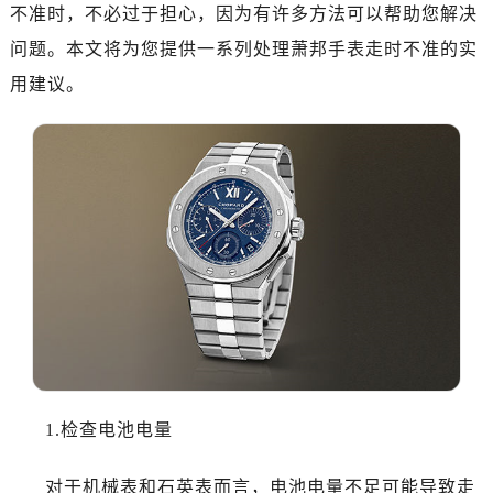
广州市天河区天河路230号万菱汇国际中心A塔7层704室（需提前预约）
不准时，不必过于担心，因为有许多方法可以帮助您解决
广州市越秀区环市东路371-375号世界贸易中心大厦南塔15层1507室（需提前预约）
问题。本文将为您提供一系列处理萧邦手表走时不准的实
深圳市罗湖区深南东路5001号华润大厦17层1701室（需提前预约）
用建议。
惠州市惠城区江北文昌一路7号华贸大厦（华贸天地）1座30层30-05室（需提前预约）
厦门市思明区湖滨东路95号万象城华润大厦B座11层1104室（需提前预约）
福州市晋安区竹屿路6号东二环泰禾广场2号楼5层509室（需提前预约）
成都市锦江区人民东路6号SAC东原中心24层2406B室（需提前预约）
重庆市江北区观音桥步行街2号融恒时代广场9层902室（需提前预约）
长沙市芙蓉区建湘路393号世茂环球金融中心写字楼10层1013室（需提前预约）
郑州市二七区民主路10号华润大厦29层2905室（需提前预约）
太原市迎泽区迎泽街道解放路15号亨得利名表维修授权店3楼（需提前预约）
沈阳市沈河区中街路137号亨得利名表维修授权店1楼（需提前预约）
沈阳市沈河区中街路83号亨得利名表维修授权店1楼（需提前预约）
乌鲁木齐市天山区红山路26号时代广场（CCMALL）C座17层17-B（需提前预约）
1.检查电池电量
温州市鹿城区锦绣路1067号置信广场10层1015室（需提前预约）
哈尔滨市南岗区东大直街146号上和置地广场金座12层1214室（需提前预约）
对于机械表和石英表而言，电池电量不足可能导致走