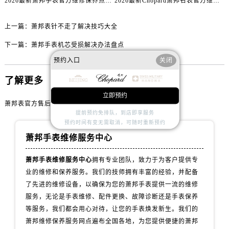
2026最新萧邦手表官方维修保养点地址考察报告
2026最新Chopard萧邦名表官方维修服务点地址调研报告
内蒙古自治区乌兰察布市集宁区恩和大街萧邦售后服务中心（需提前预约）
内蒙古自治区锡林郭勒盟市锡林浩特市光明街与额尔敦路交叉口萧邦售后服务中心（需提前预约）
上一篇：
萧邦表针不走了解决技巧大全
内蒙古自治区兴安盟市乌兰浩特市兴安大街萧邦售后服务中心（需提前预约）
下一篇：
萧邦手表机芯受损解决办法盘点
山西省大同市平城区迎宾街萧邦售后服务中心（需提前预约）
预约入口
关闭
山西省晋城市城区黄华街萧邦售后服务中心（需提前预约）
山西省晋中市榆次区顺城街萧邦售后服务中心（需提前预约）
了解更多
山西省临汾市尧都区解放路萧邦售后服务中心（需提前预约）
立即预约
山西省吕梁市离石区永宁中路与建设街交叉口萧邦售后服务中心（需提前预约）
萧邦表官方售后网点
提前预约免排队，到店即享服务
山西省朔州市朔城区怡西路与鄯阳西街交汇处萧邦售后服务中心（需提前预约）
预约时间有变无需取消，可随时重新预约
山西省忻州市忻府区和平东街与七一南路交叉口萧邦售后服务中心（需提前预约）
萧邦手表维修服务中心
山西省阳泉市郊区平阳东街与新城大道交叉口萧邦售后服务中心（需提前预约）
萧邦手表维修服务中心
拥有专业团队，致力于为客户提供专
山西省运城市盐湖区河东街萧邦售后服务中心（需提前预约）
业的维修和保养服务。我们的技师拥有丰富的经验，并配备
山西省长治市潞州区英雄中路萧邦售后服务中心（需提前预约）
了先进的维修设备，以确保为您的萧邦手表提供一流的维修
山西省太原市迎泽区迎泽街道解放路15号亨得利名表维修授权店3楼萧邦售后服务中心（需提前预约）
服务，无论是手表维修、配件更换、故障诊断还是手表保养
天津市和平区赤峰道136号天津国际金融中心26层2603室萧邦售后服务中心（需提前预约）
等服务，我们都会用心对待，让您的手表焕发新生。我们的
安徽省安庆市迎江区人民路萧邦售后服务中心（需提前预约）
萧邦维修保养服务网点遍布全国各地，为您提供便捷的萧邦