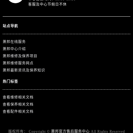
广东省广州市天河区天河路230号万菱汇国际中心A塔7层704室萧邦售后服务中心（需提前预约）
客服及中心节假日不休
广东省广州市越秀区环市东路371-375号世界贸易中心大厦南塔15层1507室萧邦售后服务中心（需提前预约）
广东省河源市源城区越王大道萧邦售后服务中心（需提前预约）
站点导航
广东省惠州市惠城区江北文昌一路7号华贸大厦1座30层3005室萧邦售后服务中心（需提前预约）
广东省江门市蓬江区广场西路萧邦售后服务中心（需提前预约）
萧邦在线服务
广东省揭阳市榕城进贤门步行街萧邦售后服务中心（需提前预约）
萧邦中心介绍
广东省茂名市电白区水东街道迎宾大道萧邦售后服务中心（需提前预约）
萧邦维修及保养项目
广东省梅州市梅江区金燕大道萧邦售后服务中心（需提前预约）
萧邦维修服务网点
广东省清远市清城区湖西路萧邦售后服务中心（需提前预约）
萧邦最新资讯及保养知识
广东省汕头市龙湖区长平路萧邦售后服务中心（需提前预约）
热门标签
广东省汕尾市城区香洲街道园林社区翠园街萧邦售后服务中心（需提前预约）
广东省韶关市武江区芙蓉新区与老城中心交汇处萧邦售后服务中心（需提前预约）
查看维修相关文档
广东省深圳市罗湖区深南东路5001号华润大厦17层1701室萧邦售后服务中心（需提前预约）
查看保养相关文档
广东省阳江市江城区东风一路萧邦售后服务中心（需提前预约）
查看配件相关文档
广东省云浮市云城区金山路萧邦售后服务中心（需提前预约）
广东省湛江市赤坎区观海北路萧邦售后服务中心（需提前预约）
版权所有：
Copyright ©
萧邦官方售后服务中心
All Rights Reserved