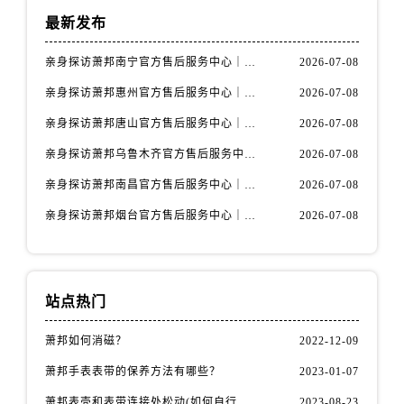
安徽省宿州市埇桥区人民中路萧邦售后服务中心（需提前预约）
最新发布
安徽省铜陵市铜官区石城大道萧邦售后服务中心（需提前预约）
安徽省芜湖市镜湖区中山路步行街萧邦售后服务中心（需提前预约）
亲身探访萧邦南宁官方售后服务中心｜网点地址与电话（2026年7月最新）
2026-07-08
安徽省宣城市宣州区叠嶂西路萧邦售后服务中心（需提前预约）
亲身探访萧邦惠州官方售后服务中心｜网点地址及热线（2026年7月最新）
2026-07-08
福建省龙岩市新罗区九一南路萧邦售后服务中心（需提前预约）
亲身探访萧邦唐山官方售后服务中心｜全新地址及服务热线（2026年7月最新）
2026-07-08
福建省南平市建阳区人民西路萧邦售后服务中心（需提前预约）
亲身探访萧邦乌鲁木齐官方售后服务中心｜网点地址与服务热线（2026年7月最新）
2026-07-08
福建省宁德市蕉城区天湖东路萧邦售后服务中心（需提前预约）
福建省莆田市城厢区霞林街道荔华东大道萧邦售后服务中心（需提前预约）
亲身探访萧邦南昌官方售后服务中心｜详细地址及客服热线（2026年7月最新）
2026-07-08
福建省三明市三元区东乾二路萧邦售后服务中心（需提前预约）
亲身探访萧邦烟台官方售后服务中心｜全新官方服务电话与地址（2026年7月最新）
2026-07-08
福建省漳州市龙文区步港路萧邦售后服务中心（需提前预约）
江苏省常州市新北区龙锦路1590号现代传媒中心5号楼10层1008室萧邦售后服务中心（需提前预约）
江苏省淮安市清江浦区淮海北路萧邦售后服务中心（需提前预约）
站点热门
江苏省连云港市海州区通灌北路萧邦售后服务中心（需提前预约）
江苏省南京市秦淮区中山南路1号南京中心22层22-C1-C3室萧邦售后服务中心（需提前预约）
萧邦如何消磁？
2022-12-09
江苏省宿迁市宿城区西湖路萧邦售后服务中心（需提前预约）
萧邦手表表带的保养方法有哪些？
2023-01-07
江苏省泰州市海陵区永定东路399号置地商务中心东塔（华润万象城）17层1706室萧邦售后服务中心（需提前预约）
萧邦表壳和表带连接处松动(如何自行修复)
2023-08-23