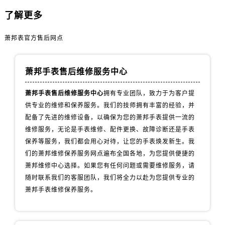
山西省阳泉市郊区平阳东街与新城大道交叉口萧邦售后服务中心（需提前预约）
了解更多
山西省运城市盐湖区河东街萧邦售后服务中心（需提前预约）
山西省长治市潞州区英雄中路萧邦售后服务中心（需提前预约）
萧邦表官方售后网点
山西省太原市迎泽区迎泽街道解放路15号亨得利名表维修授权店3楼萧邦售后服务中心（需提前预约）
天津市和平区赤峰道136号天津国际金融中心26层2603室萧邦售后服务中心（需提前预约）
萧邦手表售后维修服务中心
安徽省安庆市迎江区人民路萧邦售后服务中心（需提前预约）
安徽省蚌埠市蚌山区淮河路萧邦售后服务中心（需提前预约）
萧邦手表售后维修服务中心
拥有专业团队，致力于为客户提
安徽省亳州市谯城区魏武大道萧邦售后服务中心（需提前预约）
供专业的维修和保养服务。我们的技师拥有丰富的经验，并
安徽省池州市贵池区长江路萧邦售后服务中心（需提前预约）
配备了先进的维修设备，以确保为您的萧邦手表提供一流的
维修服务，无论是手表维修、配件更换、故障诊断还是手表
安徽省滁州市琅琊区南谯北路萧邦售后服务中心（需提前预约）
保养等服务，我们都会用心对待，让您的手表焕发新生。我
安徽省阜阳市颍州区颍州北路萧邦售后服务中心（需提前预约）
们的萧邦维修保养服务网点遍布全国各地，为您提供便捷的
安徽省淮北市相山区淮海路萧邦售后服务中心（需提前预约）
萧邦维修中心选择。如果您有任何问题或需要维修服务，请
安徽省淮南市田家庵区国庆中路萧邦售后服务中心（需提前预约）
随时联系我们的客服团队，我们将全力以赴为您提供专业的
安徽省黄山市屯溪区黄山西路萧邦售后服务中心（需提前预约）
萧邦手表维修保养服务。
安徽省六安市金安区解放中路萧邦售后服务中心（需提前预约）
安徽省马鞍山市雨山区湖南西路萧邦售后服务中心（需提前预约）