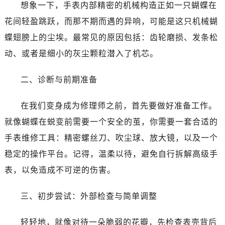
温州市鹿城区锦绣路1067号置信广场10层1015室（需提前预约）
想象一下，手表内部精密的机械构造正如一只蝴蝶在
哈尔滨市道里区友谊西路600号富力中心T2座写字楼29层03室（需提前预约）
花间轻盈跳跃，而那不期而遇的异响，可能是这只机械蝴
大连市中山区人民路15号国际金融大厦7层G室（需提前预约）
蝶翅膀上的尘埃。最常见的原因包括：齿轮磨损、发条松
佛山市禅城区季华五路57号万科金融中心C座12层1205室（需提前预约）
动、或者是细小的灰尘颗粒潜入了机芯。
东莞市东城街道鸿福东路1号民盈国贸中心T1写字楼9层907室（需提前预约）
无锡市梁溪区人民中路139号恒隆广场写字楼1座11层1104室（需提前预约）
二、诊断与前期准备
南通市崇川区工农路57号圆融广场写字楼16层1603室（需提前预约）
苏州市苏州工业园区星港街199号苏州中心办公楼C座22层08室（需提前预约）
在我们变身成为修理师之前，首先要做好准备工作。
武汉市江汉区解放大道686号世界贸易大厦38层09室（需提前预约）
就像蝴蝶在蜕变前需要一个安全的茧，你需要一套合适的
南宁市青秀区金湖路59号地王大厦12楼1224室（需提前预约）
手表维修工具：精密螺丝刀、吹尘球、放大镜，以及一个
合肥市蜀山区潜山路111号万象城华润大厦B座12楼03室（需提前预约）
稳定的操作平台。记得，温柔以待，避免自行拆解高级手
泉州市丰泽区宝洲路729号浦西万达中心写字楼A座7楼709室（需提前预约）
表，以免造成不可逆的伤害。
青岛市南区山东路6号华润大厦B座22层04室（需提前预约）
烟台市芝罘区胜利路139号万达金融中心A座907室（需提前预约）
三、初步尝试：外部检查与简单调整
长春市朝阳区西安大路727号中银大厦A座(旺进大厦)18层09室（需提前预约）
贵阳市南明区都司高架桥路33号亨特国际金融中心14楼14D（需提前预约）
轻轻地，就像对待一朵脆弱的花瓣，先检查表壳背后