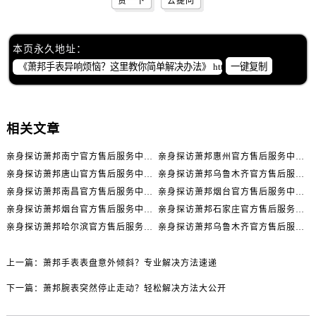
赞一下
去提问
内蒙古自治区包头市青山区幸福路甲3号王府井百货名表维修萧邦售后服务中心（需提前预约）
内蒙古自治区赤峰市红山区哈达街萧邦售后服务中心（需提前预约）
内蒙古自治区鄂尔多斯市东胜区伊金霍洛街萧邦售后服务中心（需提前预约）
本页永久地址：
内蒙古自治区呼伦贝尔市海拉尔区中央街萧邦售后服务中心（需提前预约）
一键复制
内蒙古自治区通辽市科尔沁区明仁大街萧邦售后服务中心（需提前预约）
内蒙古自治区乌海市海勃湾区人民南路萧邦售后服务中心（需提前预约）
内蒙古自治区乌兰察布市集宁区恩和大街萧邦售后服务中心（需提前预约）
相关文章
内蒙古自治区锡林郭勒盟市锡林浩特市光明街与额尔敦路交叉口萧邦售后服务中心（需提前预约）
亲身探访萧邦南宁官方售后服务中心｜网点地址与电话（2026年7月最新）
亲身探访萧邦惠州官方售后服务中心｜网点地址及热线（2026年7月最新）
内蒙古自治区兴安盟市乌兰浩特市兴安大街萧邦售后服务中心（需提前预约）
亲身探访萧邦唐山官方售后服务中心｜全新地址及服务热线（2026年7月最新）
亲身探访萧邦乌鲁木齐官方售后服务中心｜网点地址与服务热线（2026年7月最新）
山西省大同市平城区迎宾街萧邦售后服务中心（需提前预约）
亲身探访萧邦南昌官方售后服务中心｜详细地址及客服热线（2026年7月最新）
亲身探访萧邦烟台官方售后服务中心｜全新官方服务电话与地址（2026年7月最新）
山西省晋城市城区黄华街萧邦售后服务中心（需提前预约）
亲身探访萧邦烟台官方售后服务中心｜全部地址与客服热线（2026年7月最新）
亲身探访萧邦石家庄官方售后服务中心｜服务热线及办公地址（2026年7月最新）
山西省晋中市榆次区顺城街萧邦售后服务中心（需提前预约）
亲身探访萧邦哈尔滨官方售后服务中心｜全新地址及服务热线（2026年7月最新）
亲身探访萧邦乌鲁木齐官方售后服务中心｜服务热线及办公地址（2026年7月最新）
山西省临汾市尧都区解放路萧邦售后服务中心（需提前预约）
山西省吕梁市离石区永宁中路与建设街交叉口萧邦售后服务中心（需提前预约）
上一篇：
萧邦手表表盘意外倾斜？专业解决方法速递
山西省朔州市朔城区怡西路与鄯阳西街交汇处萧邦售后服务中心（需提前预约）
下一篇：
萧邦腕表突然停止走动？轻松解决方法大公开
山西省忻州市忻府区和平东街与七一南路交叉口萧邦售后服务中心（需提前预约）