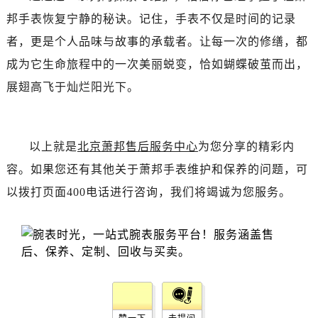
辽宁省丹东市振兴区七经街萧邦售后服务中心（需提前预约）
邦手表恢复宁静的秘诀。记住，手表不仅是时间的记录
辽宁省抚顺市新抚区东一路萧邦售后服务中心（需提前预约）
者，更是个人品味与故事的承载者。让每一次的修缮，都
辽宁省阜新市海州区解放大街萧邦售后服务中心（需提前预约）
成为它生命旅程中的一次美丽蜕变，恰如蝴蝶破茧而出，
辽宁省葫芦岛市连山区中央路萧邦售后服务中心（需提前预约）
辽宁省锦州市古塔区中央大街萧邦售后服务中心（需提前预约）
展翅高飞于灿烂阳光下。
辽宁省辽阳市白塔区新运大街萧邦售后服务中心（需提前预约）
辽宁省盘锦市兴隆台区石油大街萧邦售后服务中心（需提前预约）
辽宁省铁岭市银州区南马路萧邦售后服务中心（需提前预约）
以上就是
北京萧邦售后服务中心
为您分享的精彩内
辽宁省营口市站前区市府路与渤海大街交叉口萧邦售后服务中心（需提前预约）
容。如果您还有其他关于萧邦手表维护和保养的问题，可
辽宁省沈阳市沈河区中街路137号亨得利名表维修授权店1楼萧邦售后服务中心（需提前预约）
以拨打页面400电话进行咨询，我们将竭诚为您服务。
辽宁省沈阳市沈河区中街路83号亨得利名表维修授权店1楼萧邦售后服务中心（需提前预约）
北京市朝阳区建国门外大街甲6号华熙国际中心D座11层1102室萧邦售后服务中心（需提前预约）
北京市东城区东长安街1号王府井东方广场W3座6层602室萧邦售后服务中心（需提前预约）
河北省保定市竞秀区朝阳北大街北国先天下萧邦售后服务中心（需提前预约）
内蒙古自治区阿拉善盟市左旗土尔扈特大街萧邦售后服务中心（需提前预约）
内蒙古自治区巴彦淖尔市临河区新华街萧邦售后服务中心（需提前预约）