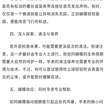
昆明市盘龙区北京路928号同德昆明广场写字楼10层06室（需提前预约）
是否有松动的螺丝或是表带连接处是否发出声响。有时，
石家庄市长安区中山东路39号勒泰中心写字楼B座13层07室（需提前预约）
仅仅是一个微调就能让异响消失无踪，正如蝴蝶轻轻振
西安市碑林区南关正街88号华侨城长安国际中心E座6楼10室（需提前预约）
翅，便能改变飞行的轨迹。
海口市龙华区金贸东路5号海口华润大厦B座17层1707室（需提前预约）
唐山市路南区新华东道100号万达广场写字楼A座10层1002室（需提前预约）
四、深入探索：清洁与保养
台州市椒江区东海大道1800号腾达中心东1幢20楼2002室（需提前预约）
内蒙古自治区呼和浩特市玉泉区大学西街70号华润万象城写字楼（鄂尔多斯大厦）23层2326室（需提前预约）
若外部检查未果，可能需要更深层次的清洁。但请注
甘肃省兰州市七里河区西津西路16号兰州中心写字楼21层2102室（需提前预约）
意，这一步最好由专业人士进行，就如同蝴蝶的生命周期
重庆市解放碑渝中区民权路28号英利国际金融中心写字楼20层01室（需提前预约）
需要大自然的呵护一样，手表的清洁保养也需要专业的环
黑龙江省大庆市萨尔图区会战大街萧邦售后服务中心（需提前预约）
黑龙江省鹤岗市向阳区红军路萧邦售后服务中心（需提前预约）
境与技术。不过，你可以尝试使用吹尘球轻轻吹去表面可
黑龙江省黑河市爱辉区中央街萧邦售后服务中心（需提前预约）
见的尘埃，或许能暂时缓解症状。
黑龙江省鸡西市鸡冠区红军路萧邦售后服务中心（需提前预约）
黑龙江省佳木斯市向阳区长安路萧邦售后服务中心（需提前预约）
五、蝴蝶效应：何时寻求专业帮助
黑龙江省牡丹江市东安区太平路萧邦售后服务中心（需提前预约）
如同蝴蝶扇动翅膀能引起远处的风暴，手表的微小问
黑龙江省七台河市桃山区大同街萧邦售后服务中心（需提前预约）