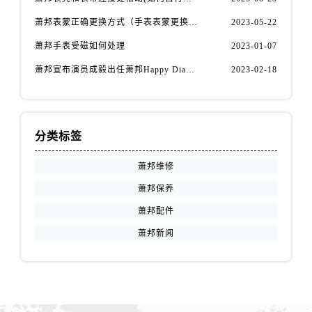
江苏省徐州市鼓楼区淮海东路29号苏宁广场IFC国际金融中心35层3508室萧邦售后服务中心（需提前预约）
萧邦表蒙正确更换方式（手表表蒙更换知识）
2023-05-22
江苏省盐城市盐都区世纪大道5号盐城金融城写字楼1号楼16层1604室萧邦售后服务中心（需提前预约）
江苏省扬州市邗江区国展路29号星耀天地写字楼1号楼18层1803室萧邦售后服务中心（需提前预约）
萧邦手表受磁如何处理
2023-01-07
江苏省镇江市京口区中山东路萧邦售后服务中心（需提前预约）
萧邦宣布演员成毅出任萧邦Happy Diamonds系列品牌大使
2023-02-18
江西省抚州市临川区赣东大道萧邦售后服务中心（需提前预约）
江西省赣州市章贡区文清路萧邦售后服务中心（需提前预约）
江西省吉安市吉州区井冈山大道萧邦售后服务中心（需提前预约）
分类标签
江西省景德镇市珠山区珠山中路萧邦售后服务中心（需提前预约）
江西省九江市浔阳区浔阳路萧邦售后服务中心（需提前预约）
萧邦维修
江西省南昌市红谷滩新区红谷中大道998号绿地双子塔（中央广场）A1座办公楼14层1407室萧邦售后服务中心（需提前预约）
萧邦保养
江西省萍乡市安源区萍安北大道与康庄路交叉口萧邦售后服务中心（需提前预约）
萧邦配件
江西省上饶市信州区滨江西路萧邦售后服务中心（需提前预约）
萧邦新闻
江西省新余市渝水区北湖西路萧邦售后服务中心（需提前预约）
江西省宜春市袁州区中山中路萧邦售后服务中心（需提前预约）
江西省鹰潭市月湖区胜利东路萧邦售后服务中心（需提前预约）
山东省德州市德城区东风中路萧邦售后服务中心（需提前预约）