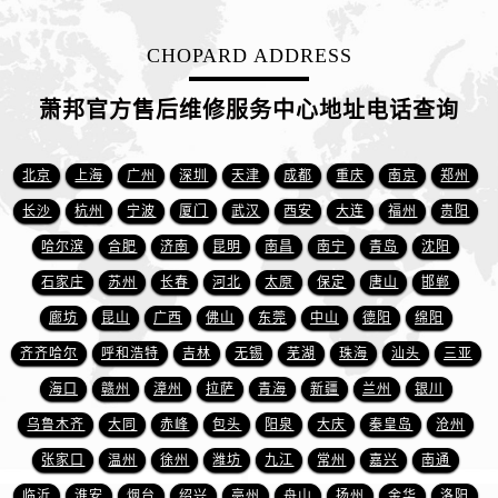
山东省东营市东营区济南路萧邦售后服务中心（需提前预约）
山东省济南市历下区经十路11111号华润中心写字楼（万象城）15层1508室萧邦售后服务中心（需提前预约）
CHOPARD ADDRESS
山东省济宁市任城区太白楼路萧邦售后服务中心（需提前预约）
山东省莱芜市文化南路8号银座商城名表维修一楼名表维修萧邦售后服务中心（需提前预约）
萧邦官方售后维修服务中心地址电话查询
山东省临沂市兰山区解放路萧邦售后服务中心（需提前预约）
山东省日照市东港区烟台路萧邦售后服务中心（需提前预约）
北京
上海
广州
深圳
天津
成都
重庆
南京
郑州
山东省泰安市泰山区财源街道泰山大街萧邦售后服务中心（需提前预约）
长沙
杭州
宁波
厦门
武汉
西安
大连
福州
贵阳
山东省威海市环翠区新威海路89号振华商厦一楼名表维修萧邦售后服务中心（需提前预约）
哈尔滨
合肥
济南
昆明
南昌
南宁
青岛
沈阳
山东省潍坊市奎文区东风东街萧邦售后服务中心（需提前预约）
石家庄
苏州
长春
河北
太原
保定
唐山
邯郸
山东省枣庄市滕州市北辛路与善国路交叉口萧邦售后服务中心（需提前预约）
廊坊
昆山
广西
佛山
东莞
中山
德阳
绵阳
山东省淄博市张店区金晶大道萧邦售后服务中心（需提前预约）
上海市黄浦区南京东路299号宏伊国际广场写字楼8层806室萧邦售后服务中心（需提前预约）
齐齐哈尔
呼和浩特
吉林
无锡
芜湖
珠海
汕头
三亚
上海市徐汇区虹桥路3号港汇中心2座37层3705室萧邦售后服务中心（需提前预约）
海口
赣州
漳州
拉萨
青海
新疆
兰州
银川
浙江省杭州市上城区钱江路1366号华润大厦A座5层503-5室萧邦售后服务中心（需提前预约）
乌鲁木齐
大同
赤峰
包头
阳泉
大庆
秦皇岛
沧州
浙江省湖州市吴兴区劳动路萧邦售后服务中心（需提前预约）
张家口
温州
徐州
潍坊
九江
常州
嘉兴
南通
浙江省嘉兴市南湖区广益路705号嘉兴世界贸易中心A座13层1304室萧邦售后服务中心（需提前预约）
临沂
淮安
烟台
绍兴
亳州
舟山
扬州
金华
洛阳