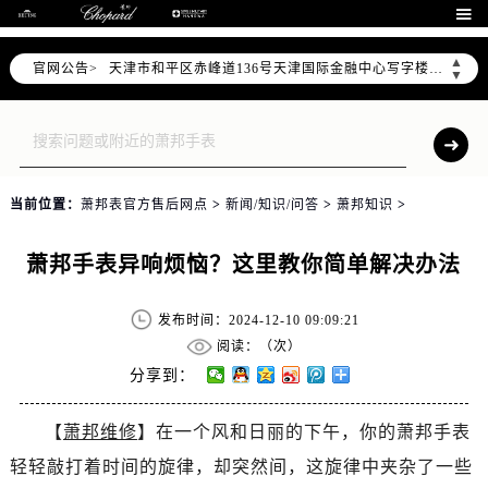
北京市东城区东长安街1号东方广场写字楼W3座6层602室（需提前预约）

北京市朝阳区建国门外大街甲6号华熙国际中心写字楼D座11层1102室（需提前预约）
▲
官网公告>
天津市和平区赤峰道136号天津国际金融中心写字楼26层2603室（需提前预约）
▼
上海市徐汇区虹桥路3号港汇中心写字楼2座37层3705室（需提前预约）
上海市黄浦区南京东路299号宏伊国际广场写字楼8层806室（需提前预约）
南京市秦淮区中山南路1号（新街口）南京中心写字楼22层C1-1室（需提前预约）
常州市新北区龙锦路1590号现代传媒中心写字楼5号楼10层1008室（需提前预约）
当前位置：
萧邦表官方售后网点
>
新闻/知识/问答
>
萧邦知识
>
徐州市鼓楼区淮海东路29号苏宁广场IFC国际金融中心写字楼35层3508室（需提前预约）
扬州市邗江区国展路29号星耀天地写字楼1号楼18层1803室（需提前预约）
萧邦手表异响烦恼？这里教你简单解决办法
盐城市盐都区世纪大道5号盐城金融城写字楼1号楼16层1604室（需提前预约）
泰州市海陵区永定东路399号置地商务中心东塔写字楼（华润万象城）17层1706室（需提前预约）
发布时间：2024-12-10 09:09:21
宁波市江北区大闸南路500号来福士广场办公楼20层2009室（需提前预约）
阅读：（
次）
杭州市上城区钱江路1366号华润大厦写字楼A座5层503-5室（需提前预约）
分享到：
金华市金东区东市南街777号金华万达广场写字楼4号楼22层2209室（需提前预约）
【
萧邦维修
】在一个风和日丽的下午，你的萧邦手表
绍兴市越城区胜利东路379号世茂天际中心写字楼8层805室（需提前预约）
轻轻敲打着时间的旋律，却突然间，这旋律中夹杂了一些
嘉兴市南湖区广益路705号嘉兴世界贸易中心写字楼A座13层1304室（需提前预约）