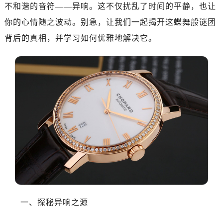
南昌市红谷滩新区红谷中大道998号绿地双子塔（中央广场）A1座办公楼14层07室（需提前预约）
不和谐的音符——异响。这不仅扰乱了时间的平静，也让
济南市历下区经十路11111号华润中心写字楼（万象城）15层1508室（需提前预约）
你的心情随之波动。别急，让我们一起揭开这蝶舞般谜团
广州市天河区天河路230号万菱汇国际中心写字楼A塔7层704室（需提前预约）
背后的真相，并学习如何优雅地解决它。
广州市越秀区环市东路371-375号世界贸易中心大厦南塔写字楼15层07室（需提前预约）
深圳市罗湖区深南东路5001号华润大厦写字楼17层1701室（需提前预约）
惠州市惠城区江北文昌一路7号华贸大厦写字楼1座30层05室（需提前预约）
厦门市思明区湖滨东路95号华润大厦写字楼B座11层1104室（需提前预约）
福州市鼓楼区五四路128-1号恒力城写字楼15层03室（需提前预约）
成都市锦江区人民东路6号SAC东原中心写字楼24层2406B室（需提前预约）
重庆市江北区观音桥步行街2号融恒时代广场写字楼9层902室（需提前预约）
长沙市芙蓉区定王台街道建湘路393号世茂环球金融中心写字楼（芙蓉广场）10层13室（需提前预约）
郑州市二七区铭功路10号华润大厦写字楼29层2905室（需提前预约）
太原市迎泽区解放路15号亨得利名表服务中心（品牌授权店）3层整层（需提前预约）
沈阳市沈河区中街路137号亨得利名表服务中心（品牌授权店）1层整层（需提前预约）
沈阳市沈河区中街路83号亨得利名表服务中心（品牌授权店）1层整层（需提前预约）
一、探秘异响之源
乌鲁木齐市天山区红山路26号时代广场（CCMALL）C座17层17-B（需提前预约）