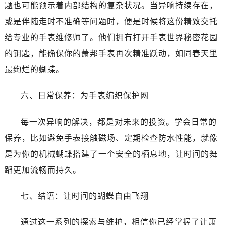
黑龙江省齐齐哈尔市龙沙区龙华路萧邦售后服务中心（需提前预约）
题也可能预示着内部结构的复杂状况。当异响持续存在，
黑龙江省双鸭山市尖山区新兴大街萧邦售后服务中心（需提前预约）
或是伴随走时不准确等问题时，便是时候将这份精致交托
黑龙江省绥化市北林区新华街与康庄路交叉口萧邦售后服务中心（需提前预约）
给专业的手表维修师了。他们拥有打开手表世界秘密花园
黑龙江省伊春市伊美区通河路萧邦售后服务中心（需提前预约）
的钥匙，能确保你的萧邦手表再次精准跃动，如同春天里
吉林省白城市洮北区明仁南街萧邦售后服务中心（需提前预约）
最绚烂的蝴蝶。
吉林省白山市浑江区浑江大街萧邦售后服务中心（需提前预约）
吉林省吉林市船营区河南街萧邦售后服务中心（需提前预约）
六、日常保养：为手表编织保护网
吉林省辽源市龙山区人民大街萧邦售后服务中心（需提前预约）
吉林省梅河口市新华街道梅河大街萧邦售后服务中心（需提前预约）
每一次异响的解决，都是对未来的投资。学会日常的
吉林省四平市铁东区紫气大路与南九经街交汇处萧邦售后服务中心（需提前预约）
保养，比如避免手表接触磁场、定期检查防水性能，就像
吉林省松原市宁江区五环大街萧邦售后服务中心（需提前预约）
是为你的机械蝴蝶搭建了一个安全的栖息地，让时间的舞
吉林省通化市东昌区环通乡江南大街萧邦售后服务中心（需提前预约）
蹈更加流畅而持久。
吉林省延边市延吉市解放路萧邦售后服务中心（需提前预约）
辽宁省鞍山市铁东区站前街萧邦售后服务中心（需提前预约）
七、结语：让时间的蝴蝶自由飞翔
辽宁省本溪市平山区胜利路萧邦售后服务中心（需提前预约）
辽宁省朝阳市双塔区新华路萧邦售后服务中心（需提前预约）
通过这一系列的探索与维护，相信你已经掌握了让萧