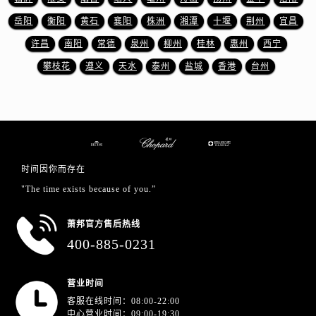
浙江省金华市金东区东市南街777号金华万达广场4号楼22楼2209室萧邦售后服务中心（需提前预约）
岳阳
衡阳
黄石
襄阳
株洲
湘潭
十堰
荆州
宜昌
浙江省丽水市莲都区解放街萧邦售后服务中心（需提前预约）
许昌
南阳
常德
泉州
柳州
桂林
惠州
西宁
浙江省宁波市江北区大闸南路500号来福士广场办公楼20层2009室萧邦售后服务中心（需提前预约）
浙江省衢州市柯城区上街萧邦售后服务中心（需提前预约）
攀枝花
遵义
天水
泰州
盐城
香港
台州
浙江省绍兴市越城区胜利东路379号世茂天际中心写字楼8层805室萧邦售后服务中心（需提前预约）
浙江省舟山市定海区解放东路萧邦售后服务中心（需提前预约）
澳门特别行政区大堂区议事亭前地（新马路）萧邦售后服务中心（需提前预约）
澳门特别行政区风顺堂区南湾大马路萧邦售后服务中心（需提前预约）
澳门特别行政区花地玛堂区关闸广场萧邦售后服务中心（需提前预约）
时间因你而存在
澳门特别行政区花王堂区大三巴商圈萧邦售后服务中心（需提前预约）
"The time exists because of you.”
澳门特别行政区嘉模堂区官也街萧邦售后服务中心（需提前预约）
澳门省路氹城市金光大道萧邦售后服务中心（需提前预约）
萧邦官方售后热线
400-885-0231
澳门特别行政区望德堂区塔石广场萧邦售后服务中心（需提前预约）
福建省福州市鼓楼区五四路128-1号恒力城写字楼15层03室萧邦售后服务中心（需提前预约）
福建省厦门市思明区湖滨东路95号万象城华润大厦B座11层1104室萧邦售后服务中心（需提前预约）
营业时间
客服在线时间：08:00-22:00
广东省潮州市潮安区新风路与潮汕路交汇处萧邦售后服务中心（需提前预约）
中心营业时间：09:00-19:30