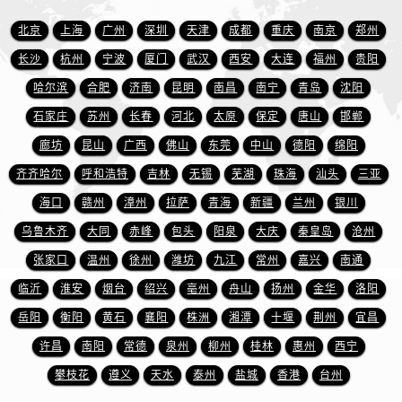
山东省东营市东营区济南路萧邦售后服务中心（需提前预约）
北京
上海
广州
深圳
天津
成都
重庆
南京
郑州
山东省济南市历下区经十路11111号华润中心写字楼（万象城）15层1508室萧邦售后服务中心（需提前预约）
山东省济宁市任城区太白楼路萧邦售后服务中心（需提前预约）
长沙
杭州
宁波
厦门
武汉
西安
大连
福州
贵阳
山东省莱芜市文化南路8号银座商城名表维修一楼名表维修萧邦售后服务中心（需提前预约）
哈尔滨
合肥
济南
昆明
南昌
南宁
青岛
沈阳
山东省临沂市兰山区解放路萧邦售后服务中心（需提前预约）
石家庄
苏州
长春
河北
太原
保定
唐山
邯郸
山东省日照市东港区烟台路萧邦售后服务中心（需提前预约）
廊坊
昆山
广西
佛山
东莞
中山
德阳
绵阳
山东省泰安市泰山区财源街道泰山大街萧邦售后服务中心（需提前预约）
齐齐哈尔
呼和浩特
吉林
无锡
芜湖
珠海
汕头
三亚
山东省威海市环翠区新威海路89号振华商厦一楼名表维修萧邦售后服务中心（需提前预约）
海口
赣州
漳州
拉萨
青海
新疆
兰州
银川
山东省潍坊市奎文区东风东街萧邦售后服务中心（需提前预约）
乌鲁木齐
大同
赤峰
包头
阳泉
大庆
秦皇岛
沧州
山东省枣庄市滕州市北辛路与善国路交叉口萧邦售后服务中心（需提前预约）
山东省淄博市张店区金晶大道萧邦售后服务中心（需提前预约）
张家口
温州
徐州
潍坊
九江
常州
嘉兴
南通
上海市黄浦区南京东路299号宏伊国际广场写字楼8层806室萧邦售后服务中心（需提前预约）
临沂
淮安
烟台
绍兴
亳州
舟山
扬州
金华
洛阳
上海市徐汇区虹桥路3号港汇中心2座37层3705室萧邦售后服务中心（需提前预约）
岳阳
衡阳
黄石
襄阳
株洲
湘潭
十堰
荆州
宜昌
浙江省杭州市上城区钱江路1366号华润大厦A座5层503-5室萧邦售后服务中心（需提前预约）
许昌
南阳
常德
泉州
柳州
桂林
惠州
西宁
浙江省湖州市吴兴区劳动路萧邦售后服务中心（需提前预约）
攀枝花
遵义
天水
泰州
盐城
香港
台州
浙江省嘉兴市南湖区广益路705号嘉兴世界贸易中心A座13层1304室萧邦售后服务中心（需提前预约）