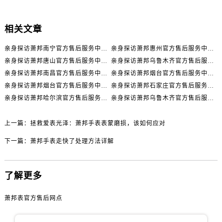
内蒙古自治区包头市青山区幸福路甲3号王府井百货名表维修萧邦售后服务中心（需提前预约）
内蒙古自治区赤峰市红山区哈达街萧邦售后服务中心（需提前预约）
相关文章
内蒙古自治区鄂尔多斯市东胜区伊金霍洛街萧邦售后服务中心（需提前预约）
内蒙古自治区呼伦贝尔市海拉尔区中央街萧邦售后服务中心（需提前预约）
亲身探访萧邦南宁官方售后服务中心｜网点地址与电话（2026年7月最新）
亲身探访萧邦惠州官方售后服务中心｜网点地址及热线（2026年7月最新）
内蒙古自治区通辽市科尔沁区明仁大街萧邦售后服务中心（需提前预约）
亲身探访萧邦唐山官方售后服务中心｜全新地址及服务热线（2026年7月最新）
亲身探访萧邦乌鲁木齐官方售后服务中心｜网点地址与服务热线（2026年7月最新）
内蒙古自治区乌海市海勃湾区人民南路萧邦售后服务中心（需提前预约）
亲身探访萧邦南昌官方售后服务中心｜详细地址及客服热线（2026年7月最新）
亲身探访萧邦烟台官方售后服务中心｜全新官方服务电话与地址（2026年7月最新）
亲身探访萧邦烟台官方售后服务中心｜全部地址与客服热线（2026年7月最新）
亲身探访萧邦石家庄官方售后服务中心｜服务热线及办公地址（2026年7月最新）
内蒙古自治区乌兰察布市集宁区恩和大街萧邦售后服务中心（需提前预约）
亲身探访萧邦哈尔滨官方售后服务中心｜全新地址及服务热线（2026年7月最新）
亲身探访萧邦乌鲁木齐官方售后服务中心｜服务热线及办公地址（2026年7月最新）
内蒙古自治区锡林郭勒盟市锡林浩特市光明街与额尔敦路交叉口萧邦售后服务中心（需提前预约）
内蒙古自治区兴安盟市乌兰浩特市兴安大街萧邦售后服务中心（需提前预约）
上一篇：
拯救爱表光泽：萧邦手表表蒙磨损，该如何应对
山西省大同市平城区迎宾街萧邦售后服务中心（需提前预约）
下一篇：
萧邦手表走快了处理方法详解
山西省晋城市城区黄华街萧邦售后服务中心（需提前预约）
山西省晋中市榆次区顺城街萧邦售后服务中心（需提前预约）
山西省临汾市尧都区解放路萧邦售后服务中心（需提前预约）
了解更多
山西省吕梁市离石区永宁中路与建设街交叉口萧邦售后服务中心（需提前预约）
山西省朔州市朔城区怡西路与鄯阳西街交汇处萧邦售后服务中心（需提前预约）
萧邦表官方售后网点
山西省忻州市忻府区和平东街与七一南路交叉口萧邦售后服务中心（需提前预约）