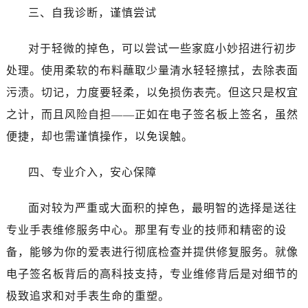
昆明市盘龙区北京路928号同德昆明广场写字楼10层06室（需提前预约）
三、自我诊断，谨慎尝试
石家庄市长安区中山东路39号勒泰中心写字楼B座13层07室（需提前预约）
西安市碑林区南关正街88号华侨城长安国际中心E座6楼10室（需提前预约）
对于轻微的掉色，可以尝试一些家庭小妙招进行初步
海口市龙华区金贸东路5号海口华润大厦B座17层1707室（需提前预约）
处理。使用柔软的布料蘸取少量清水轻轻擦拭，去除表面
唐山市路南区新华东道100号万达广场写字楼A座10层1002室（需提前预约）
污渍。切记，力度要轻柔，以免损伤表壳。但这只是权宜
台州市椒江区东海大道1800号腾达中心东1幢20楼2002室（需提前预约）
之计，而且风险自担——正如在电子签名板上签名，虽然
内蒙古自治区呼和浩特市玉泉区大学西街70号华润万象城写字楼（鄂尔多斯大厦）23层2326室（需提前预约）
便捷，却也需谨慎操作，以免误触。
甘肃省兰州市七里河区西津西路16号兰州中心写字楼21层2102室（需提前预约）
重庆市解放碑渝中区民权路28号英利国际金融中心写字楼20层01室（需提前预约）
四、专业介入，安心保障
黑龙江省大庆市萨尔图区会战大街萧邦售后服务中心（需提前预约）
黑龙江省鹤岗市向阳区红军路萧邦售后服务中心（需提前预约）
面对较为严重或大面积的掉色，最明智的选择是送往
黑龙江省黑河市爱辉区中央街萧邦售后服务中心（需提前预约）
专业手表维修服务中心。那里有专业的技师和精密的设
黑龙江省鸡西市鸡冠区红军路萧邦售后服务中心（需提前预约）
备，能够为你的爱表进行彻底检查并提供修复服务。就像
黑龙江省佳木斯市向阳区长安路萧邦售后服务中心（需提前预约）
电子签名板背后的高科技支持，专业维修背后是对细节的
黑龙江省牡丹江市东安区太平路萧邦售后服务中心（需提前预约）
黑龙江省七台河市桃山区大同街萧邦售后服务中心（需提前预约）
极致追求和对手表生命的重塑。