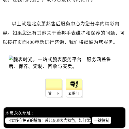
辽宁省丹东市振兴区七经街萧邦售后服务中心（需提前预约）
辽宁省抚顺市新抚区东一路萧邦售后服务中心（需提前预约）
辽宁省阜新市海州区解放大街萧邦售后服务中心（需提前预约）
以上就是
北京萧邦售后服务中心
为您分享的精彩内
辽宁省葫芦岛市连山区中央路萧邦售后服务中心（需提前预约）
容。如果您还有其他关于萧邦手表维护和保养的问题，可
辽宁省锦州市古塔区中央大街萧邦售后服务中心（需提前预约）
以拨打页面400电话进行咨询，我们将竭诚为您服务。
辽宁省辽阳市白塔区新运大街萧邦售后服务中心（需提前预约）
辽宁省盘锦市兴隆台区石油大街萧邦售后服务中心（需提前预约）
辽宁省铁岭市银州区南马路萧邦售后服务中心（需提前预约）
辽宁省营口市站前区市府路与渤海大街交叉口萧邦售后服务中心（需提前预约）
辽宁省沈阳市沈河区中街路137号亨得利名表维修授权店1楼萧邦售后服务中心（需提前预约）
辽宁省沈阳市沈河区中街路83号亨得利名表维修授权店1楼萧邦售后服务中心（需提前预约）
北京市朝阳区建国门外大街甲6号华熙国际中心D座11层1102室萧邦售后服务中心（需提前预约）
赞一下
去提问
北京市东城区东长安街1号王府井东方广场W3座6层602室萧邦售后服务中心（需提前预约）
河北省保定市竞秀区朝阳北大街北国先天下萧邦售后服务中心（需提前预约）
本页永久地址：
内蒙古自治区阿拉善盟市左旗土尔扈特大街萧邦售后服务中心（需提前预约）
一键复制
内蒙古自治区巴彦淖尔市临河区新华街萧邦售后服务中心（需提前预约）