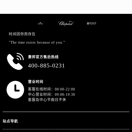
浙江省金华市金东区东市南街777号金华万达广场4号楼22楼2209室萧邦售后服务中心（需提前预约）
浙江省丽水市莲都区解放街萧邦售后服务中心（需提前预约）
浙江省宁波市江北区大闸南路500号来福士广场办公楼20层2009室萧邦售后服务中心（需提前预约）
浙江省衢州市柯城区上街萧邦售后服务中心（需提前预约）
时间因你而存在
浙江省绍兴市越城区胜利东路379号世茂天际中心写字楼8层805室萧邦售后服务中心（需提前预约）
"The time exists because of you.”
浙江省舟山市定海区解放东路萧邦售后服务中心（需提前预约）
澳门特别行政区大堂区议事亭前地（新马路）萧邦售后服务中心（需提前预约）
萧邦官方售后热线
澳门特别行政区风顺堂区南湾大马路萧邦售后服务中心（需提前预约）
400-885-0231
澳门特别行政区花地玛堂区关闸广场萧邦售后服务中心（需提前预约）
澳门特别行政区花王堂区大三巴商圈萧邦售后服务中心（需提前预约）
营业时间
澳门特别行政区嘉模堂区官也街萧邦售后服务中心（需提前预约）
客服在线时间：08:00-22:00
澳门省路氹城市金光大道萧邦售后服务中心（需提前预约）
中心营业时间：09:00-19:30
客服及中心节假日不休
澳门特别行政区望德堂区塔石广场萧邦售后服务中心（需提前预约）
福建省福州市鼓楼区五四路128-1号恒力城写字楼15层03室萧邦售后服务中心（需提前预约）
福建省厦门市思明区湖滨东路95号万象城华润大厦B座11层1104室萧邦售后服务中心（需提前预约）
站点导航
广东省潮州市潮安区新风路与潮汕路交汇处萧邦售后服务中心（需提前预约）