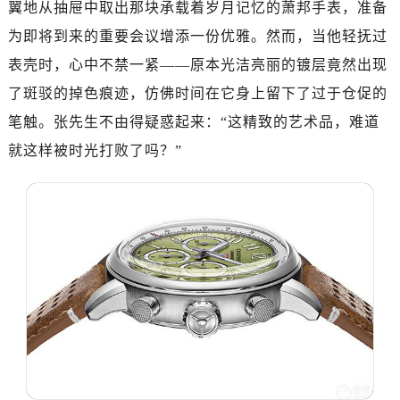
翼地从抽屉中取出那块承载着岁月记忆的萧邦手表，准备
南昌市红谷滩新区红谷中大道998号绿地双子塔（中央广场）A1座办公楼14层07室（需提前预约）
济南市历下区经十路11111号华润中心写字楼（万象城）15层1508室（需提前预约）
为即将到来的重要会议增添一份优雅。然而，当他轻抚过
广州市天河区天河路230号万菱汇国际中心写字楼A塔7层704室（需提前预约）
表壳时，心中不禁一紧——原本光洁亮丽的镀层竟然出现
广州市越秀区环市东路371-375号世界贸易中心大厦南塔写字楼15层07室（需提前预约）
了斑驳的掉色痕迹，仿佛时间在它身上留下了过于仓促的
深圳市罗湖区深南东路5001号华润大厦写字楼17层1701室（需提前预约）
笔触。张先生不由得疑惑起来：“这精致的艺术品，难道
惠州市惠城区江北文昌一路7号华贸大厦写字楼1座30层05室（需提前预约）
就这样被时光打败了吗？”
厦门市思明区湖滨东路95号华润大厦写字楼B座11层1104室（需提前预约）
福州市鼓楼区五四路128-1号恒力城写字楼15层03室（需提前预约）
成都市锦江区人民东路6号SAC东原中心写字楼24层2406B室（需提前预约）
重庆市江北区观音桥步行街2号融恒时代广场写字楼9层902室（需提前预约）
长沙市芙蓉区定王台街道建湘路393号世茂环球金融中心写字楼（芙蓉广场）10层13室（需提前预约）
郑州市二七区铭功路10号华润大厦写字楼29层2905室（需提前预约）
太原市迎泽区解放路15号亨得利名表服务中心（品牌授权店）3层整层（需提前预约）
沈阳市沈河区中街路137号亨得利名表服务中心（品牌授权店）1层整层（需提前预约）
沈阳市沈河区中街路83号亨得利名表服务中心（品牌授权店）1层整层（需提前预约）
乌鲁木齐市天山区红山路26号时代广场（CCMALL）C座17层17-B（需提前预约）