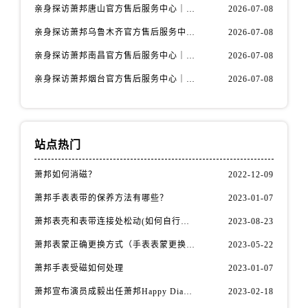
安徽省宿州市埇桥区人民中路萧邦售后服务中心（需提前预约）
亲身探访萧邦唐山官方售后服务中心｜全新地址及服务热线（2026年7月最新）
2026-07-08
安徽省铜陵市铜官区石城大道萧邦售后服务中心（需提前预约）
亲身探访萧邦乌鲁木齐官方售后服务中心｜网点地址与服务热线（2026年7月最新）
2026-07-08
安徽省芜湖市镜湖区中山路步行街萧邦售后服务中心（需提前预约）
亲身探访萧邦南昌官方售后服务中心｜详细地址及客服热线（2026年7月最新）
2026-07-08
安徽省宣城市宣州区叠嶂西路萧邦售后服务中心（需提前预约）
亲身探访萧邦烟台官方售后服务中心｜全新官方服务电话与地址（2026年7月最新）
2026-07-08
福建省龙岩市新罗区九一南路萧邦售后服务中心（需提前预约）
福建省南平市建阳区人民西路萧邦售后服务中心（需提前预约）
福建省宁德市蕉城区天湖东路萧邦售后服务中心（需提前预约）
福建省莆田市城厢区霞林街道荔华东大道萧邦售后服务中心（需提前预约）
站点热门
福建省三明市三元区东乾二路萧邦售后服务中心（需提前预约）
萧邦如何消磁？
2022-12-09
福建省漳州市龙文区步港路萧邦售后服务中心（需提前预约）
江苏省常州市新北区龙锦路1590号现代传媒中心5号楼10层1008室萧邦售后服务中心（需提前预约）
萧邦手表表带的保养方法有哪些？
2023-01-07
江苏省淮安市清江浦区淮海北路萧邦售后服务中心（需提前预约）
萧邦表壳和表带连接处松动(如何自行修复)
2023-08-23
江苏省连云港市海州区通灌北路萧邦售后服务中心（需提前预约）
萧邦表蒙正确更换方式（手表表蒙更换知识）
2023-05-22
江苏省南京市秦淮区中山南路1号南京中心22层22-C1-C3室萧邦售后服务中心（需提前预约）
萧邦手表受磁如何处理
2023-01-07
江苏省宿迁市宿城区西湖路萧邦售后服务中心（需提前预约）
萧邦宣布演员成毅出任萧邦Happy Diamonds系列品牌大使
2023-02-18
江苏省泰州市海陵区永定东路399号置地商务中心东塔（华润万象城）17层1706室萧邦售后服务中心（需提前预约）