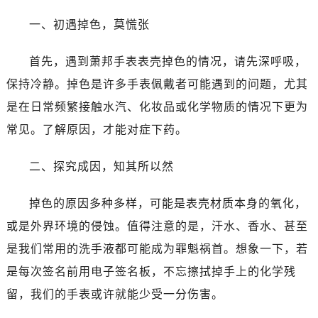
温州市鹿城区锦绣路1067号置信广场10层1015室（需提前预约）
一、初遇掉色，莫慌张
哈尔滨市道里区友谊西路600号富力中心T2座写字楼29层03室（需提前预约）
大连市中山区人民路15号国际金融大厦7层G室（需提前预约）
首先，遇到萧邦手表表壳掉色的情况，请先深呼吸，
佛山市禅城区季华五路57号万科金融中心C座12层1205室（需提前预约）
保持冷静。掉色是许多手表佩戴者可能遇到的问题，尤其
东莞市东城街道鸿福东路1号民盈国贸中心T1写字楼9层907室（需提前预约）
无锡市梁溪区人民中路139号恒隆广场写字楼1座11层1104室（需提前预约）
是在日常频繁接触水汽、化妆品或化学物质的情况下更为
南通市崇川区工农路57号圆融广场写字楼16层1603室（需提前预约）
常见。了解原因，才能对症下药。
苏州市苏州工业园区星港街199号苏州中心办公楼C座22层08室（需提前预约）
武汉市江汉区解放大道686号世界贸易大厦38层09室（需提前预约）
二、探究成因，知其所以然
南宁市青秀区金湖路59号地王大厦12楼1224室（需提前预约）
掉色的原因多种多样，可能是表壳材质本身的氧化，
合肥市蜀山区潜山路111号万象城华润大厦B座12楼03室（需提前预约）
泉州市丰泽区宝洲路729号浦西万达中心写字楼A座7楼709室（需提前预约）
或是外界环境的侵蚀。值得注意的是，汗水、香水、甚至
青岛市南区山东路6号华润大厦B座22层04室（需提前预约）
是我们常用的洗手液都可能成为罪魁祸首。想象一下，若
烟台市芝罘区胜利路139号万达金融中心A座907室（需提前预约）
是每次签名前用电子签名板，不忘擦拭掉手上的化学残
长春市朝阳区西安大路727号中银大厦A座(旺进大厦)18层09室（需提前预约）
留，我们的手表或许就能少受一分伤害。
贵阳市南明区都司高架桥路33号亨特国际金融中心14楼14D（需提前预约）