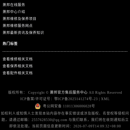
广东省广州市天河区天河路230号万菱汇国际中心A塔7层704室萧邦售后服务中心（需提前预约）
萧邦在线服务
广东省广州市越秀区环市东路371-375号世界贸易中心大厦南塔15层1507室萧邦售后服务中心（需提前预约）
萧邦中心介绍
广东省河源市源城区越王大道萧邦售后服务中心（需提前预约）
萧邦维修及保养项目
萧邦维修服务网点
广东省惠州市惠城区江北文昌一路7号华贸大厦1座30层3005室萧邦售后服务中心（需提前预约）
萧邦最新资讯及保养知识
广东省江门市蓬江区广场西路萧邦售后服务中心（需提前预约）
广东省揭阳市榕城进贤门步行街萧邦售后服务中心（需提前预约）
热门标签
广东省茂名市电白区水东街道迎宾大道萧邦售后服务中心（需提前预约）
广东省梅州市梅江区金燕大道萧邦售后服务中心（需提前预约）
查看维修相关文档
查看保养相关文档
广东省清远市清城区湖西路萧邦售后服务中心（需提前预约）
查看配件相关文档
广东省汕头市龙湖区长平路萧邦售后服务中心（需提前预约）
广东省汕尾市城区香洲街道园林社区翠园街萧邦售后服务中心（需提前预约）
广东省韶关市武江区芙蓉新区与老城中心交汇处萧邦售后服务中心（需提前预约）
版权所有：
Copyright ©
萧邦官方售后服务中心
All Rights Reserved
ICP备案/许可证号：
鄂ICP备2025141274号-23
|
XML
广东省深圳市罗湖区深南东路5001号华润大厦17层1701室萧邦售后服务中心（需提前预约）
粤公网安备 11011306006028号
广东省阳江市江城区东风一路萧邦售后服务中心（需提前预约）
如权利人或知情人士发现本站内容存在事实错误或涉及版权、名誉权等侵权问
广东省云浮市云城区金山路萧邦售后服务中心（需提前预约）
题，请通过邮箱：2557628530@qq.com 与我们联系，我们将在收到通知后立
广东省湛江市赤坎区观海北路萧邦售后服务中心（需提前预约）
即依法处理。当前页面信息更新时间：2026-07-09T14:09:32+08:00