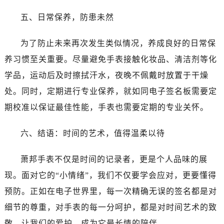
黑龙江省齐齐哈尔市龙沙区龙华路萧邦售后服务中心（需提前预约）
五、日常保养，防患未然
黑龙江省双鸭山市尖山区新兴大街萧邦售后服务中心（需提前预约）
黑龙江省绥化市北林区新华街与康庄路交叉口萧邦售后服务中心（需提前预约）
为了防止未来再次发生类似情况，养成良好的日常保
黑龙江省伊春市伊美区通河路萧邦售后服务中心（需提前预约）
养习惯至关重要。尽量避免手表接触化妆品、清洁剂等化
吉林省白城市洮北区明仁南街萧邦售后服务中心（需提前预约）
吉林省白山市浑江区浑江大街萧邦售后服务中心（需提前预约）
学品，运动后及时擦拭汗水，夜晚不佩戴时放置于干燥
吉林省吉林市船营区河南街萧邦售后服务中心（需提前预约）
处。同时，定期进行专业保养，就如同电子签名板需要定
吉林省辽源市龙山区人民大街萧邦售后服务中心（需提前预约）
期校准以保证最佳性能，手表也需要定期的专业关怀。
吉林省梅河口市新华街道梅河大街萧邦售后服务中心（需提前预约）
吉林省四平市铁东区紫气大路与南九经街交汇处萧邦售后服务中心（需提前预约）
六、结语：时间的艺术，值得温柔以待
吉林省松原市宁江区五环大街萧邦售后服务中心（需提前预约）
吉林省通化市东昌区环通乡江南大街萧邦售后服务中心（需提前预约）
萧邦手表不仅是时间的记录者，更是个人品味的展
吉林省延边市延吉市解放路萧邦售后服务中心（需提前预约）
现。面对它的“小情绪”，我们不仅要学会应对，更要懂得
辽宁省鞍山市铁东区站前街萧邦售后服务中心（需提前预约）
预防。正如在电子世界里，每一次精确无误的签名都是对
辽宁省本溪市平山区胜利路萧邦售后服务中心（需提前预约）
细节的尊重，对手表的每一分呵护，都是对时间艺术的致
辽宁省朝阳市双塔区新华路萧邦售后服务中心（需提前预约）
敬。让我们的爱护，成为它最长情的陪伴。