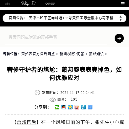
北京市东城区东长安街1号东方广场写字楼W3座6层602室（需提前预约）

北京市朝阳区建国门外大街甲6号华熙国际中心写字楼D座11层1102室（需提前预约）
▲
官网公告>
天津市和平区赤峰道136号天津国际金融中心写字楼26层2603室（需提前预约）
▼
上海市徐汇区虹桥路3号港汇中心写字楼2座37层3705室（需提前预约）
上海市黄浦区南京东路299号宏伊国际广场写字楼8层806室（需提前预约）
南京市秦淮区中山南路1号（新街口）南京中心写字楼22层C1-1室（需提前预约）
常州市新北区龙锦路1590号现代传媒中心写字楼5号楼10层1008室（需提前预约）
当前位置：
萧邦表官方售后网点
>
新闻/知识/问答
>
萧邦知识
>
徐州市鼓楼区淮海东路29号苏宁广场IFC国际金融中心写字楼35层3508室（需提前预约）
扬州市邗江区国展路29号星耀天地写字楼1号楼18层1803室（需提前预约）
奢侈守护者的尴尬：萧邦腕表表壳掉色，如
盐城市盐都区世纪大道5号盐城金融城写字楼1号楼16层1604室（需提前预约）
何优雅应对
泰州市海陵区永定东路399号置地商务中心东塔写字楼（华润万象城）17层1706室（需提前预约）
宁波市江北区大闸南路500号来福士广场办公楼20层2009室（需提前预约）
发布时间：2024-11-17 09:24:41
杭州市上城区钱江路1366号华润大厦写字楼A座5层503-5室（需提前预约）
阅读：（
次）
金华市金东区东市南街777号金华万达广场写字楼4号楼22层2209室（需提前预约）
分享到：
绍兴市越城区胜利东路379号世茂天际中心写字楼8层805室（需提前预约）
【
萧邦售后
】在一个风和日丽的下午，张先生小心翼
嘉兴市南湖区广益路705号嘉兴世界贸易中心写字楼A座13层1304室（需提前预约）