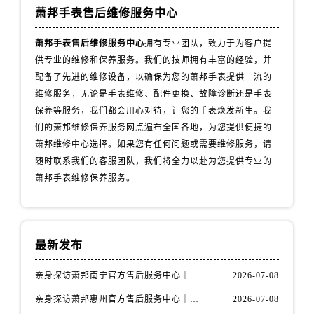
山西省阳泉市郊区平阳东街与新城大道交叉口萧邦售后服务中心（需提前预约）
萧邦手表售后维修服务中心
山西省运城市盐湖区河东街萧邦售后服务中心（需提前预约）
萧邦手表售后维修服务中心
拥有专业团队，致力于为客户提
山西省长治市潞州区英雄中路萧邦售后服务中心（需提前预约）
供专业的维修和保养服务。我们的技师拥有丰富的经验，并
山西省太原市迎泽区迎泽街道解放路15号亨得利名表维修授权店3楼萧邦售后服务中心（需提前预约）
配备了先进的维修设备，以确保为您的萧邦手表提供一流的
天津市和平区赤峰道136号天津国际金融中心26层2603室萧邦售后服务中心（需提前预约）
维修服务，无论是手表维修、配件更换、故障诊断还是手表
安徽省安庆市迎江区人民路萧邦售后服务中心（需提前预约）
保养等服务，我们都会用心对待，让您的手表焕发新生。我
安徽省蚌埠市蚌山区淮河路萧邦售后服务中心（需提前预约）
们的萧邦维修保养服务网点遍布全国各地，为您提供便捷的
安徽省亳州市谯城区魏武大道萧邦售后服务中心（需提前预约）
萧邦维修中心选择。如果您有任何问题或需要维修服务，请
随时联系我们的客服团队，我们将全力以赴为您提供专业的
安徽省池州市贵池区长江路萧邦售后服务中心（需提前预约）
萧邦手表维修保养服务。
安徽省滁州市琅琊区南谯北路萧邦售后服务中心（需提前预约）
安徽省阜阳市颍州区颍州北路萧邦售后服务中心（需提前预约）
安徽省淮北市相山区淮海路萧邦售后服务中心（需提前预约）
安徽省淮南市田家庵区国庆中路萧邦售后服务中心（需提前预约）
最新发布
安徽省黄山市屯溪区黄山西路萧邦售后服务中心（需提前预约）
亲身探访萧邦南宁官方售后服务中心｜网点地址与电话（2026年7月最新）
2026-07-08
安徽省六安市金安区解放中路萧邦售后服务中心（需提前预约）
亲身探访萧邦惠州官方售后服务中心｜网点地址及热线（2026年7月最新）
2026-07-08
安徽省马鞍山市雨山区湖南西路萧邦售后服务中心（需提前预约）