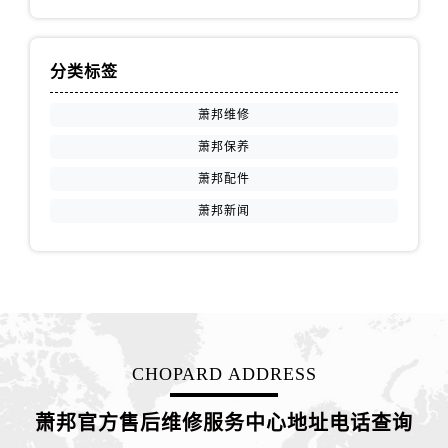
江苏省徐州市鼓楼区淮海东路29号苏宁广场IFC国际金融中心35层3508室萧邦售后服务中心（需提前预约）
江苏省盐城市盐都区世纪大道5号盐城金融城写字楼1号楼16层1604室萧邦售后服务中心（需提前预约）
江苏省扬州市邗江区国展路29号星耀天地写字楼1号楼18层1803室萧邦售后服务中心（需提前预约）
分类标签
江苏省镇江市京口区中山东路萧邦售后服务中心（需提前预约）
萧邦维修
江西省抚州市临川区赣东大道萧邦售后服务中心（需提前预约）
萧邦保养
江西省赣州市章贡区文清路萧邦售后服务中心（需提前预约）
江西省吉安市吉州区井冈山大道萧邦售后服务中心（需提前预约）
萧邦配件
江西省景德镇市珠山区珠山中路萧邦售后服务中心（需提前预约）
萧邦新闻
江西省九江市浔阳区浔阳路萧邦售后服务中心（需提前预约）
江西省南昌市红谷滩新区红谷中大道998号绿地双子塔（中央广场）A1座办公楼14层1407室萧邦售后服务中心（需提前预约）
江西省萍乡市安源区萍安北大道与康庄路交叉口萧邦售后服务中心（需提前预约）
江西省上饶市信州区滨江西路萧邦售后服务中心（需提前预约）
江西省新余市渝水区北湖西路萧邦售后服务中心（需提前预约）
CHOPARD ADDRESS
江西省宜春市袁州区中山中路萧邦售后服务中心（需提前预约）
江西省鹰潭市月湖区胜利东路萧邦售后服务中心（需提前预约）
萧邦官方售后维修服务中心地址电话查询
山东省德州市德城区东风中路萧邦售后服务中心（需提前预约）