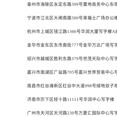
黑龙江省鹤岗市向阳区红军路萧邦售
泰州市海陵区永定东路399号置地商务中心东塔
黑龙江省黑河市爱辉区中央街萧邦售
黑龙江省鸡西市鸡冠区红军路萧邦售
宁波市江北区大闸南路500号来福士广场办公楼
黑龙江省佳木斯市向阳区长安路萧邦
黑龙江省牡丹江市东安区太平路萧邦
杭州市上城区钱江路1366号华润大厦写字楼A座
黑龙江省七台河市桃山区大同街萧邦
金华市金东区东市南街777号金华万达广场写字
黑龙江省齐齐哈尔市龙沙区龙华路萧
黑龙江省双鸭山市尖山区新兴大街萧
绍兴市越城区胜利东路379号世茂天际中心写字
黑龙江省绥化市北林区新华街与康庄
黑龙江省伊春市伊美区通河路萧邦售
嘉兴市南湖区广益路705号嘉兴世界贸易中心写
吉林省白城市洮北区明仁南街萧邦售
吉林省白山市浑江区浑江大街萧邦售
南昌市红谷滩新区红谷中大道998号绿地双子塔
吉林省吉林市船营区河南街萧邦售后
吉林省辽源市龙山区人民大街萧邦售
济南市历下区经十路11111号华润中心写字楼（
吉林省梅河口市新华街道梅河大街萧
吉林省四平市铁东区紫气大路与南九
广州市天河区天河路230号万菱汇国际中心写字