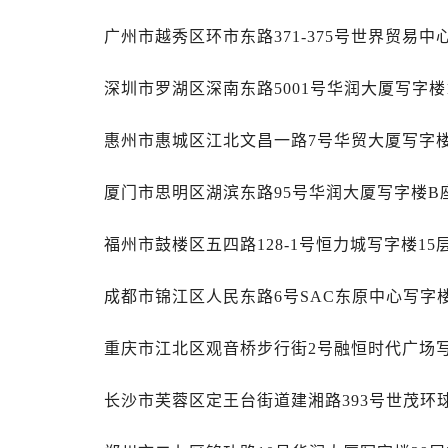
吉林省松原市宁江区五环大街萧邦售
吉林省通化市东昌区环通乡江南大街
广州市越秀区环市东路371-375号世界贸易中
吉林省延边市延吉市解放路萧邦售后
深圳市罗湖区深南东路5001号华润大厦写字楼1
辽宁省鞍山市铁东区站前街萧邦售后
辽宁省本溪市平山区胜利路萧邦售后
惠州市惠城区江北文昌一路7号华贸大厦写字楼
辽宁省朝阳市双塔区新华路萧邦售后
辽宁省丹东市振兴区七经街萧邦售后
厦门市思明区湖滨东路95号华润大厦写字楼B座
辽宁省抚顺市新抚区东一路萧邦售后
辽宁省阜新市海州区解放大街萧邦售
福州市鼓楼区五四路128-1号恒力城写字楼15
辽宁省葫芦岛市连山区中央路萧邦售
辽宁省锦州市古塔区中央大街萧邦售
成都市锦江区人民东路6号SAC东原中心写字楼
辽宁省辽阳市白塔区新运大街萧邦售
辽宁省盘锦市兴隆台区石油大街萧邦
重庆市江北区观音桥步行街2号融恒时代广场写
辽宁省铁岭市银州区南马路萧邦售后
辽宁省营口市站前区市府路与渤海大
长沙市芙蓉区定王台街道建湘路393号世茂环
辽宁省沈阳市沈河区中街路137号亨