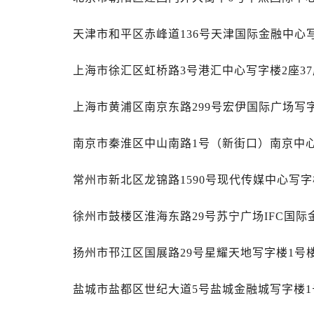
苏州市苏州工业园区星港街199号苏州
武汉市江汉区解放大道686号世界贸易
天津市和平区赤峰道136号天津国际金融中心写
南宁市青秀区金湖路59号地王大厦12
合肥市蜀山区潜山路111号万象城华润
上海市徐汇区虹桥路3号港汇中心写字楼2座37
泉州市丰泽区宝洲路729号浦西万达中
青岛市南区山东路6号华润大厦B座2
上海市黄浦区南京东路299号宏伊国际广场写字
烟台市芝罘区胜利路139号万达金融中
长春市朝阳区西安大路727号中银大厦
南京市秦淮区中山南路1号（新街口）南京中心写
贵阳市南明区都司高架桥路33号亨特
常州市新北区龙锦路1590号现代传媒中心写字楼
昆明市盘龙区北京路928号同德昆明
石家庄市长安区中山东路39号勒泰中
徐州市鼓楼区淮海东路29号苏宁广场IFC国际
西安市碑林区南关正街88号华侨城长
海口市龙华区金贸东路5号海口华润大厦
扬州市邗江区国展路29号星耀天地写字楼1号楼
唐山市路南区新华东道100号万达广场
台州市椒江区东海大道1800号腾达中
盐城市盐都区世纪大道5号盐城金融城写字楼1号
黑龙江省大庆市萨尔图区会战大街萧