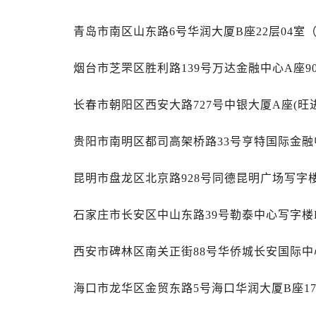
安徽省阜阳市颍州区颍州北路萧邦售
安徽省淮北市相山区淮海路萧邦售后
青岛市南区山东路6号华润大厦B座22层04室
安徽省淮南市田家庵区国庆中路萧邦
安徽省黄山市屯溪区黄山西路萧邦售
烟台市芝罘区胜利路139号万达金融中心A座9
安徽省六安市金安区解放中路萧邦售
安徽省马鞍山市雨山区湖南西路萧邦
长春市朝阳区西安大路727号中银大厦A座(旺进
安徽省宿州市埇桥区人民中路萧邦售
贵阳市南明区都司高架桥路33号亨特国际金融中
安徽省铜陵市铜官区石城大道萧邦售
安徽省芜湖市镜湖区中山路步行街萧
昆明市盘龙区北京路928号同德昆明广场写字楼
安徽省宣城市宣州区叠嶂西路萧邦售
福建省龙岩市新罗区九一南路萧邦售
石家庄市长安区中山东路39号勒泰中心写字楼B
福建省南平市建阳区人民西路萧邦售
福建省宁德市蕉城区天湖东路萧邦售
西安市碑林区南关正街88号华侨城长安国际中
福建省莆田市城厢区霞林街道荔华东
福建省三明市三元区东乾二路萧邦售
海口市龙华区金贸东路5号海口华润大厦B座17
福建省漳州市龙文区步港路萧邦售后