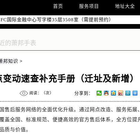
南京中心写字楼22层C1-1室（需提前预约）
首页
服务项目
地址大全
中心写字楼5号楼10层1008室（需提前预约）
FC国际金融中心写字楼35层3508室（需提前预约）
楼1号楼18层1803室（需提前预约）
字楼1号楼16层1604室（需提前预约）
务中心东塔写字楼（华润万象城）17层1706室（需提前预约）
场办公楼20层2009室（需提前预约）
萧邦知识
>
写字楼A座5层503-5室（需提前预约）
广场写字楼4号楼22层2209室（需提前预约）
网点变动速查补充手册（迁址及新增）
际中心写字楼8层805室（需提前预约）
易中心写字楼A座13层1304室（需提前预约）
阅读：（
次）
分享到：
绿地双子塔（中央广场）A1座办公楼14层07室（需提前预约）
心写字楼（万象城）15层1508室（需提前预约）
成全国售后服务网络的全面优化升级。通过网点改造、服务拓展
际中心写字楼A塔7层704室（需提前预约）
覆盖全国、标准规范、便捷高效的官方售后体系，全方位提
世界贸易中心大厦南塔写字楼15层07室（需提前预约）
品质与价值。
厦写字楼17层1701室（需提前预约）