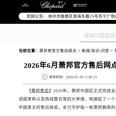
南京市秦淮区中山南路1号（新街口）
常州市新北区龙锦路1590号现代传媒
官网公告>
徐州市鼓楼区淮海东路29号苏宁广场I
扬州市邗江区国展路29号星耀天地写字
盐城市盐都区世纪大道5号盐城金融城写
泰州市海陵区永定东路399号置地商
宁波市江北区大闸南路500号来福士广
当前位置：
萧邦表官方售后网点
>
新闻/知识/问答
>
杭州市上城区钱江路1366号华润大厦
金华市金东区东市南街777号金华万达
2026年6月萧邦官方售后
绍兴市越城区胜利东路379号世茂天
嘉兴市南湖区广益路705号嘉兴世界贸
发布时间：2026-05-29 11:00:25
南昌市红谷滩新区红谷中大道998号
济南市历下区经十路11111号华润中
【
萧邦售后
】2026年，萧邦中国区正式完
广州市天河区天河路230号万菱汇国
流程革新以及热线整合等四大举措，构建起了一个
广州市越秀区环市东路371-375号
中国表主的售后体验，全力守护每一枚萧邦腕表的
深圳市罗湖区深南东路5001号华润大