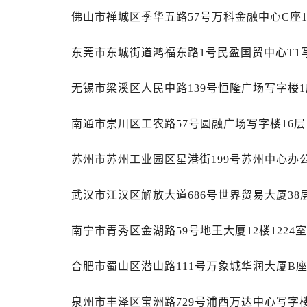
山西省晋城市城区黄华街萧邦售后服
佛山市禅城区季华五路57号万科金融中心C座1
山西省晋中市榆次区顺城街萧邦售后
山西省临汾市尧都区解放路萧邦售后
东莞市东城街道鸿福东路1号民盈国贸中心T1写
山西省吕梁市离石区永宁中路与建设
山西省朔州市朔城区怡西路与鄯阳西
无锡市梁溪区人民中路139号恒隆广场写字楼1座
山西省忻州市忻府区和平东街与七一
山西省阳泉市郊区平阳东街与新城大
南通市崇川区工农路57号圆融广场写字楼16层
山西省运城市盐湖区河东街萧邦售后
山西省长治市潞州区英雄中路萧邦售
苏州市苏州工业园区星港街199号苏州中心办公
山西省太原市迎泽区迎泽街道解放路
武汉市江汉区解放大道686号世界贸易大厦38
天津市和平区赤峰道136号天津国际金
安徽省安庆市迎江区人民路萧邦售后
南宁市青秀区金湖路59号地王大厦12楼1224
安徽省蚌埠市蚌山区淮河路萧邦售后
安徽省亳州市谯城区魏武大道萧邦售
合肥市蜀山区潜山路111号万象城华润大厦B座
安徽省池州市贵池区长江路萧邦售后
安徽省滁州市琅琊区南谯北路萧邦售
泉州市丰泽区宝洲路729号浦西万达中心写字楼