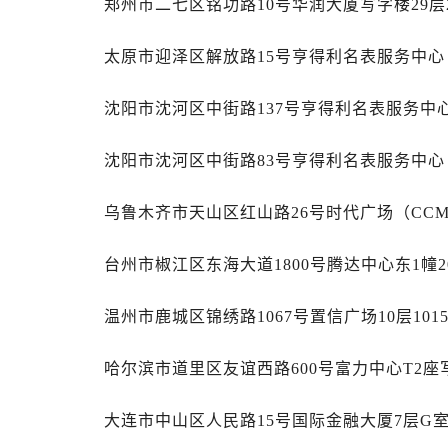
郑州市二七区铭功路10号华润大厦写字楼29层
辽宁省沈阳市沈河区中街路83号亨
北京市朝阳区建国门外大街甲6号华熙
太原市迎泽区解放路15号亨得利名表服务中
北京市东城区东长安街1号王府井东方
河北省保定市竞秀区朝阳北大街北国
沈阳市沈河区中街路137号亨得利名表服务中
内蒙古自治区阿拉善盟市左旗土尔扈
内蒙古自治区巴彦淖尔市临河区新华
沈阳市沈河区中街路83号亨得利名表服务中
内蒙古自治区包头市青山区幸福路甲
内蒙古自治区赤峰市红山区哈达街萧
乌鲁木齐市天山区红山路26号时代广场（CCMA
内蒙古自治区鄂尔多斯市东胜区伊金
内蒙古自治区呼伦贝尔市海拉尔区中
台州市椒江区东海大道1800号腾达中心东1幢2
内蒙古自治区通辽市科尔沁区明仁大
内蒙古自治区乌海市海勃湾区人民南
温州市鹿城区锦绣路1067号置信广场10层10
内蒙古自治区乌兰察布市集宁区恩和
哈尔滨市道里区友谊西路600号富力中心T2座
内蒙古自治区锡林郭勒盟市锡林浩特
内蒙古自治区兴安盟市乌兰浩特市兴
大连市中山区人民路15号国际金融大厦7层G
山西省大同市平城区迎宾街萧邦售后