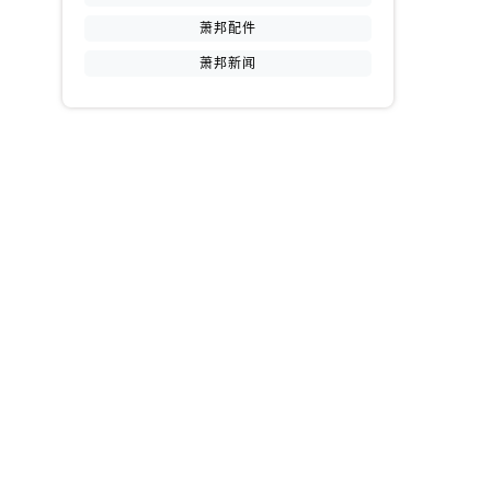
萧邦配件
萧邦新闻