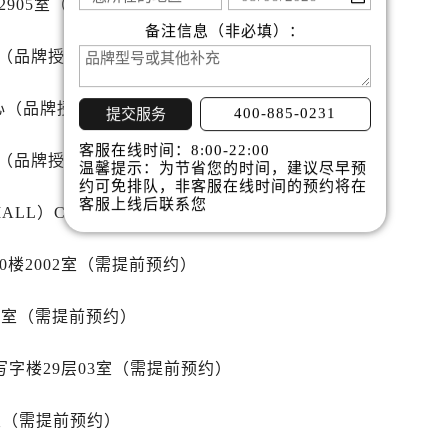
2905室（需提前预约）
得利名表维修授权店1楼萧邦售后服务中心（需提前预约）
备注信息（非必填）：
国际中心D座11层1102室萧邦售后服务中心（需提前预约）
心（品牌授权店）3层整层（需提前预约）
广场W3座6层602室萧邦售后服务中心（需提前预约）
先天下萧邦售后服务中心（需提前预约）
心（品牌授权店）1层整层（需提前预约）
400-885-0231
提交服务
特大街萧邦售后服务中心（需提前预约）
街萧邦售后服务中心（需提前预约）
客服在线时间：8:00-22:00
心（品牌授权店）1层整层（需提前预约）
温馨提示：为节省您的时间，建议尽早预
3号王府井百货名表维修萧邦售后服务中心（需提前预约）
约可免排队，非客服在线时间的预约将在
邦售后服务中心（需提前预约）
客服上线后联系您
LL）C座17层17-B（需提前预约）
霍洛街萧邦售后服务中心（需提前预约）
央街萧邦售后服务中心（需提前预约）
0楼2002室（需提前预约）
街萧邦售后服务中心（需提前预约）
路萧邦售后服务中心（需提前预约）
15室（需提前预约）
大街萧邦售后服务中心（需提前预约）
写字楼29层03室（需提前预约）
市光明街与额尔敦路交叉口萧邦售后服务中心（需提前预约）
安大街萧邦售后服务中心（需提前预约）
室（需提前预约）
服务中心（需提前预约）