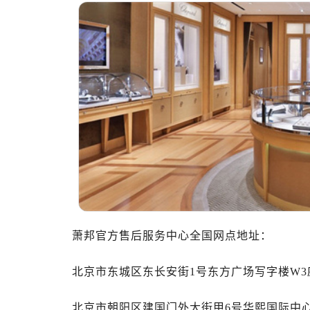
惠州市惠城区江北文昌一路7号华贸大
厦门市思明区湖滨东路95号华润大厦写
成都市锦江区人民东路6号SAC东原中
重庆市江北区观音桥步行街2号融恒时
长沙市芙蓉区定王台街道建湘路393
郑州市二七区铭功路10号华润大厦写字
太原市迎泽区解放路15号亨得利名
沈阳市沈河区中街路137号亨得利名
沈阳市沈河区中街路83号亨得利名
乌鲁木齐市天山区红山路26号时代广场
温州市鹿城区锦绣路1067号置信广场
大连市中山区人民路15号国际金融大
萧邦官方售后服务中心全国网点地址：
佛山市禅城区季华五路57号万科金融中
东莞市东城街道鸿福东路1号民盈国贸
北京市东城区东长安街1号东方广场写字楼W3座
无锡市梁溪区人民中路139号恒隆广场
南通市崇川区工农路57号圆融广场写字
北京市朝阳区建国门外大街甲6号华熙国际中心写