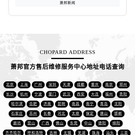
安徽省宿州市埇桥区人民中路萧邦售后服务中心（需提前预约）
萧邦新闻
安徽省铜陵市铜官区石城大道萧邦售后服务中心（需提前预约）
安徽省芜湖市镜湖区中山路步行街萧邦售后服务中心（需提前预约）
安徽省宣城市宣州区叠嶂西路萧邦售后服务中心（需提前预约）
福建省龙岩市新罗区九一南路萧邦售后服务中心（需提前预约）
福建省南平市建阳区人民西路萧邦售后服务中心（需提前预约）
CHOPARD ADDRESS
福建省宁德市蕉城区天湖东路萧邦售后服务中心（需提前预约）
福建省莆田市城厢区霞林街道荔华东大道萧邦售后服务中心（需提前预约）
萧邦官方售后维修服务中心地址电话查询
福建省三明市三元区东乾二路萧邦售后服务中心（需提前预约）
福建省漳州市龙文区步港路萧邦售后服务中心（需提前预约）
北京
上海
广州
深圳
天津
成都
重庆
南京
郑州
江苏省常州市新北区龙锦路1590号现代传媒中心5号楼10层1008室萧邦售后服务中心（需提前预约）
长沙
杭州
宁波
厦门
武汉
西安
大连
福州
贵阳
江苏省淮安市清江浦区淮海北路萧邦售后服务中心（需提前预约）
江苏省连云港市海州区通灌北路萧邦售后服务中心（需提前预约）
哈尔滨
合肥
济南
昆明
南昌
南宁
青岛
沈阳
江苏省南京市秦淮区中山南路1号南京中心22层22-C1-C3室萧邦售后服务中心（需提前预约）
石家庄
苏州
长春
河北
太原
保定
唐山
邯郸
江苏省宿迁市宿城区西湖路萧邦售后服务中心（需提前预约）
廊坊
昆山
广西
佛山
东莞
中山
德阳
绵阳
江苏省泰州市海陵区永定东路399号置地商务中心东塔（华润万象城）17层1706室萧邦售后服务中心（需提前预约）
齐齐哈尔
呼和浩特
吉林
无锡
芜湖
珠海
汕头
三亚