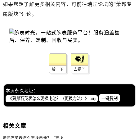
黑龙江省齐齐哈尔市龙沙区龙华路萧邦售后服务中心（需提前预约）
如果您想了解更多相关内容，可前往瑞匠论坛的”萧邦专
黑龙江省双鸭山市尖山区新兴大街萧邦售后服务中心（需提前预约）
属版块”讨论。
黑龙江省绥化市北林区新华街与康庄路交叉口萧邦售后服务中心（需提前预约）
黑龙江省伊春市伊美区通河路萧邦售后服务中心（需提前预约）
吉林省白城市洮北区明仁南街萧邦售后服务中心（需提前预约）
吉林省白山市浑江区浑江大街萧邦售后服务中心（需提前预约）
吉林省吉林市船营区河南街萧邦售后服务中心（需提前预约）
吉林省辽源市龙山区人民大街萧邦售后服务中心（需提前预约）
赞一下
去提问
吉林省梅河口市新华街道梅河大街萧邦售后服务中心（需提前预约）
吉林省四平市铁东区紫气大路与南九经街交汇处萧邦售后服务中心（需提前预约）
吉林省松原市宁江区五环大街萧邦售后服务中心（需提前预约）
本页永久地址：
吉林省通化市东昌区环通乡江南大街萧邦售后服务中心（需提前预约）
一键复制
吉林省延边市延吉市解放路萧邦售后服务中心（需提前预约）
辽宁省鞍山市铁东区站前街萧邦售后服务中心（需提前预约）
辽宁省本溪市平山区胜利路萧邦售后服务中心（需提前预约）
相关文章
辽宁省朝阳市双塔区新华路萧邦售后服务中心（需提前预约）
萧邦石英表怎么更换电池？（更换方法）