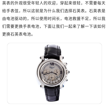
南昌市红谷滩新区红谷中大道998号绿地双子塔（中央广场）A1座办公楼14层07室（需提前预约）
英表的外观很受年轻人的欢迎，穿起来很轻，不需要每天
济南市历下区经十路11111号华润中心写字楼（万象城）15层1508室（需提前预约）
给手表弦，所以这就是为什么我们选择石英表。石英表是
广州市天河区天河路230号万菱汇国际中心写字楼A塔7层704室（需提前预约）
由电池驱动的，所以使用时间长，电池救援不足，所以我
广州市越秀区环市东路371-375号世界贸易中心大厦南塔写字楼15层07室（需提前预约）
们需要更换手表电池，下面让我们一起来了解一下该如何
深圳市罗湖区深南东路5001号华润大厦写字楼17层1701室（需提前预约）
更换石英表电池。
惠州市惠城区江北文昌一路7号华贸大厦写字楼1座30层05室（需提前预约）
厦门市思明区湖滨东路95号华润大厦写字楼B座11层1104室（需提前预约）
福州市鼓楼区五四路128-1号恒力城写字楼15层03室（需提前预约）
成都市锦江区人民东路6号SAC东原中心写字楼24层2406B室（需提前预约）
重庆市江北区观音桥步行街2号融恒时代广场写字楼9层902室（需提前预约）
长沙市芙蓉区定王台街道建湘路393号世茂环球金融中心写字楼（芙蓉广场）10层13室（需提前预约）
郑州市二七区铭功路10号华润大厦写字楼29层2905室（需提前预约）
太原市迎泽区解放路15号亨得利名表服务中心（品牌授权店）3层整层（需提前预约）
沈阳市沈河区中街路137号亨得利名表服务中心（品牌授权店）1层整层（需提前预约）
沈阳市沈河区中街路83号亨得利名表服务中心（品牌授权店）1层整层（需提前预约）
乌鲁木齐市天山区红山路26号时代广场（CCMALL）C座17层17-B（需提前预约）