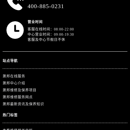
山东省东营市东营区济南路萧邦售后服务中心（需提前预约）
400-885-0231
山东省济南市历下区经十路11111号华润中心写字楼（万象城）15层1508室萧邦售后服务中心（需提前预约）
山东省济宁市任城区太白楼路萧邦售后服务中心（需提前预约）
营业时间
山东省莱芜市文化南路8号银座商城名表维修一楼名表维修萧邦售后服务中心（需提前预约）
客服在线时间：08:00-22:00
山东省临沂市兰山区解放路萧邦售后服务中心（需提前预约）
中心营业时间：09:00-19:30
客服及中心节假日不休
山东省日照市东港区烟台路萧邦售后服务中心（需提前预约）
山东省泰安市泰山区财源街道泰山大街萧邦售后服务中心（需提前预约）
山东省威海市环翠区新威海路89号振华商厦一楼名表维修萧邦售后服务中心（需提前预约）
站点导航
山东省潍坊市奎文区东风东街萧邦售后服务中心（需提前预约）
山东省枣庄市滕州市北辛路与善国路交叉口萧邦售后服务中心（需提前预约）
萧邦在线服务
山东省淄博市张店区金晶大道萧邦售后服务中心（需提前预约）
萧邦中心介绍
萧邦维修及保养项目
上海市黄浦区南京东路299号宏伊国际广场写字楼8层806室萧邦售后服务中心（需提前预约）
萧邦维修服务网点
上海市徐汇区虹桥路3号港汇中心2座37层3705室萧邦售后服务中心（需提前预约）
萧邦最新资讯及保养知识
浙江省杭州市上城区钱江路1366号华润大厦A座5层503-5室萧邦售后服务中心（需提前预约）
热门标签
浙江省湖州市吴兴区劳动路萧邦售后服务中心（需提前预约）
浙江省嘉兴市南湖区广益路705号嘉兴世界贸易中心A座13层1304室萧邦售后服务中心（需提前预约）