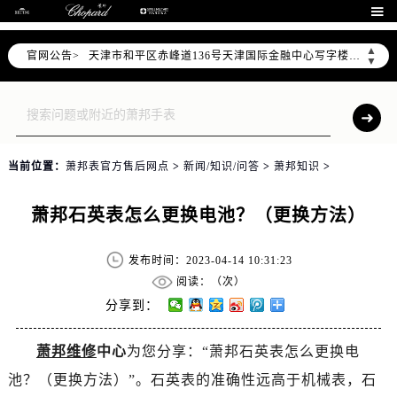
北京市东城区东长安街1号东方广场写字楼W3座6层602室（需提前预约）

北京市朝阳区建国门外大街甲6号华熙国际中心写字楼D座11层1102室（需提前预约）
▲
官网公告>
天津市和平区赤峰道136号天津国际金融中心写字楼26层2603室（需提前预约）
▼
上海市徐汇区虹桥路3号港汇中心写字楼2座37层3705室（需提前预约）
上海市黄浦区南京东路299号宏伊国际广场写字楼8层806室（需提前预约）
南京市秦淮区中山南路1号（新街口）南京中心写字楼22层C1-1室（需提前预约）
常州市新北区龙锦路1590号现代传媒中心写字楼5号楼10层1008室（需提前预约）
当前位置：
萧邦表官方售后网点
>
新闻/知识/问答
>
萧邦知识
>
徐州市鼓楼区淮海东路29号苏宁广场IFC国际金融中心写字楼35层3508室（需提前预约）
扬州市邗江区国展路29号星耀天地写字楼1号楼18层1803室（需提前预约）
萧邦石英表怎么更换电池？（更换方法）
盐城市盐都区世纪大道5号盐城金融城写字楼1号楼16层1604室（需提前预约）
泰州市海陵区永定东路399号置地商务中心东塔写字楼（华润万象城）17层1706室（需提前预约）
发布时间：2023-04-14 10:31:23
宁波市江北区大闸南路500号来福士广场办公楼20层2009室（需提前预约）
阅读：（
次）
杭州市上城区钱江路1366号华润大厦写字楼A座5层503-5室（需提前预约）
分享到：
金华市金东区东市南街777号金华万达广场写字楼4号楼22层2209室（需提前预约）
萧邦维修
中心
为您分享：“萧邦石英表怎么更换电
绍兴市越城区胜利东路379号世茂天际中心写字楼8层805室（需提前预约）
池？（更换方法）”。石英表的准确性远高于机械表，石
嘉兴市南湖区广益路705号嘉兴世界贸易中心写字楼A座13层1304室（需提前预约）