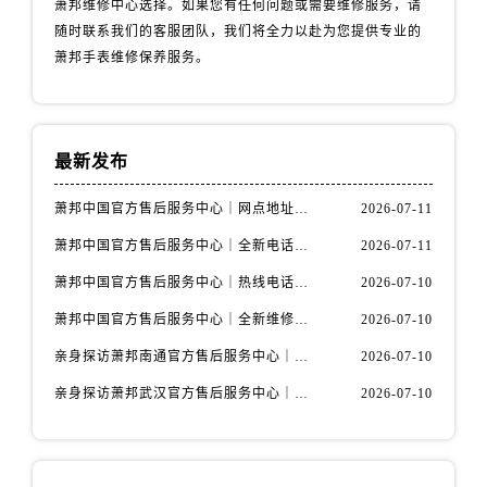
萧邦维修中心选择。如果您有任何问题或需要维修服务，请
内蒙古自治区包头市青山区幸福路甲3号王府井百货名表维修萧邦售后服务中心（需提前预约）
随时联系我们的客服团队，我们将全力以赴为您提供专业的
内蒙古自治区赤峰市红山区哈达街萧邦售后服务中心（需提前预约）
萧邦手表维修保养服务。
内蒙古自治区鄂尔多斯市东胜区伊金霍洛街萧邦售后服务中心（需提前预约）
内蒙古自治区呼伦贝尔市海拉尔区中央街萧邦售后服务中心（需提前预约）
内蒙古自治区通辽市科尔沁区明仁大街萧邦售后服务中心（需提前预约）
最新发布
内蒙古自治区乌海市海勃湾区人民南路萧邦售后服务中心（需提前预约）
内蒙古自治区乌兰察布市集宁区恩和大街萧邦售后服务中心（需提前预约）
萧邦中国官方售后服务中心｜网点地址与客服电话权威信息通知（2026年7月最新）
2026-07-11
内蒙古自治区锡林郭勒盟市锡林浩特市光明街与额尔敦路交叉口萧邦售后服务中心（需提前预约）
萧邦中国官方售后服务中心｜全新电话和网点地址权威信息通知（2026年7月最新）
2026-07-11
内蒙古自治区兴安盟市乌兰浩特市兴安大街萧邦售后服务中心（需提前预约）
山西省大同市平城区迎宾街萧邦售后服务中心（需提前预约）
萧邦中国官方售后服务中心｜热线电话与门店地址权威信息通知（2026年7月最新）
2026-07-10
山西省晋城市城区黄华街萧邦售后服务中心（需提前预约）
萧邦中国官方售后服务中心｜全新维修地址与售后热线权威信息通告（2026年7月最新）
2026-07-10
山西省晋中市榆次区顺城街萧邦售后服务中心（需提前预约）
亲身探访萧邦南通官方售后服务中心｜服务热线与门店详细地址（2026年7月最新）
2026-07-10
山西省临汾市尧都区解放路萧邦售后服务中心（需提前预约）
亲身探访萧邦武汉官方售后服务中心｜服务热线与门店详细地址（2026年7月最新）
2026-07-10
山西省吕梁市离石区永宁中路与建设街交叉口萧邦售后服务中心（需提前预约）
山西省朔州市朔城区怡西路与鄯阳西街交汇处萧邦售后服务中心（需提前预约）
山西省忻州市忻府区和平东街与七一南路交叉口萧邦售后服务中心（需提前预约）