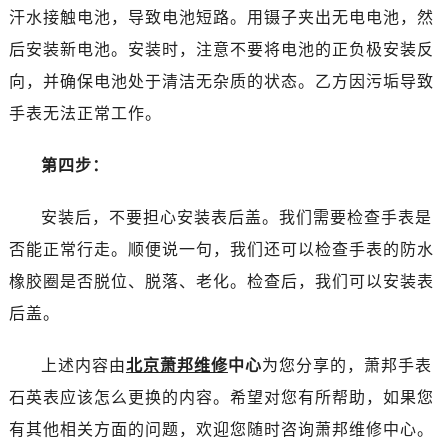
昆明市盘龙区北京路928号同德昆明广场写字楼10层06室（需提前预约）
汗水接触电池，导致电池短路。用镊子夹出无电电池，然
石家庄市长安区中山东路39号勒泰中心写字楼B座13层07室（需提前预约）
后安装新电池。安装时，注意不要将电池的正负极安装反
西安市碑林区南关正街88号华侨城长安国际中心E座6楼10室（需提前预约）
向，并确保电池处于清洁无杂质的状态。乙方因污垢导致
海口市龙华区金贸东路5号海口华润大厦B座17层1707室（需提前预约）
手表无法正常工作。
唐山市路南区新华东道100号万达广场写字楼A座10层1002室（需提前预约）
台州市椒江区东海大道1800号腾达中心东1幢20楼2002室（需提前预约）
第四步：
内蒙古自治区呼和浩特市玉泉区大学西街70号华润万象城写字楼（鄂尔多斯大厦）23层2326室（需提前预约）
甘肃省兰州市七里河区西津西路16号兰州中心写字楼21层2102室（需提前预约）
安装后，不要担心安装表后盖。我们需要检查手表是
重庆市解放碑渝中区民权路28号英利国际金融中心写字楼20层01室（需提前预约）
否能正常行走。顺便说一句，我们还可以检查手表的防水
黑龙江省大庆市萨尔图区会战大街萧邦售后服务中心（需提前预约）
橡胶圈是否脱位、脱落、老化。检查后，我们可以安装表
黑龙江省鹤岗市向阳区红军路萧邦售后服务中心（需提前预约）
后盖。
黑龙江省黑河市爱辉区中央街萧邦售后服务中心（需提前预约）
黑龙江省鸡西市鸡冠区红军路萧邦售后服务中心（需提前预约）
上述内容由
北京萧邦维修
中心
为您分享的，萧邦手表
黑龙江省佳木斯市向阳区长安路萧邦售后服务中心（需提前预约）
石英表应该怎么更换的内容。希望对您有所帮助，如果您
黑龙江省牡丹江市东安区太平路萧邦售后服务中心（需提前预约）
黑龙江省七台河市桃山区大同街萧邦售后服务中心（需提前预约）
有其他相关方面的问题，欢迎您随时咨询萧邦维修中心。