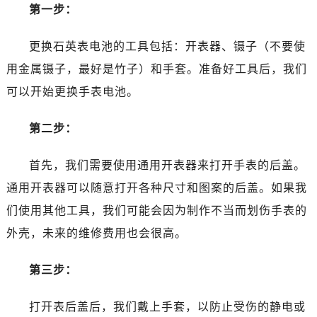
温州市鹿城区锦绣路1067号置信广场10层1015室（需提前预约）
第一步：
哈尔滨市道里区友谊西路600号富力中心T2座写字楼29层03室（需提前预约）
大连市中山区人民路15号国际金融大厦7层G室（需提前预约）
更换石英表电池的工具包括：开表器、镊子（不要使
佛山市禅城区季华五路57号万科金融中心C座12层1205室（需提前预约）
用金属镊子，最好是竹子）和手套。准备好工具后，我们
东莞市东城街道鸿福东路1号民盈国贸中心T1写字楼9层907室（需提前预约）
可以开始更换手表电池。
无锡市梁溪区人民中路139号恒隆广场写字楼1座11层1104室（需提前预约）
南通市崇川区工农路57号圆融广场写字楼16层1603室（需提前预约）
第二步：
苏州市苏州工业园区星港街199号苏州中心办公楼C座22层08室（需提前预约）
武汉市江汉区解放大道686号世界贸易大厦38层09室（需提前预约）
首先，我们需要使用通用开表器来打开手表的后盖。
南宁市青秀区金湖路59号地王大厦12楼1224室（需提前预约）
通用开表器可以随意打开各种尺寸和图案的后盖。如果我
合肥市蜀山区潜山路111号万象城华润大厦B座12楼03室（需提前预约）
们使用其他工具，我们可能会因为制作不当而划伤手表的
泉州市丰泽区宝洲路729号浦西万达中心写字楼A座7楼709室（需提前预约）
外壳，未来的维修费用也会很高。
青岛市南区山东路6号华润大厦B座22层04室（需提前预约）
烟台市芝罘区胜利路139号万达金融中心A座907室（需提前预约）
第三步：
长春市朝阳区西安大路727号中银大厦A座(旺进大厦)18层09室（需提前预约）
贵阳市南明区都司高架桥路33号亨特国际金融中心14楼14D（需提前预约）
打开表后盖后，我们戴上手套，以防止受伤的静电或