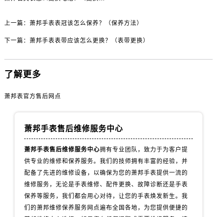
辽宁省丹东市振兴区七经街萧邦售后服务中心（需提前预约）
辽宁省抚顺市新抚区东一路萧邦售后服务中心（需提前预约）
上一篇：
萧邦手表表冠该怎么保养？（保养方法）
辽宁省阜新市海州区解放大街萧邦售后服务中心（需提前预约）
下一篇：
萧邦手表表带应该怎么更换？（表带更换）
辽宁省葫芦岛市连山区中央路萧邦售后服务中心（需提前预约）
辽宁省锦州市古塔区中央大街萧邦售后服务中心（需提前预约）
辽宁省辽阳市白塔区新运大街萧邦售后服务中心（需提前预约）
了解更多
辽宁省盘锦市兴隆台区石油大街萧邦售后服务中心（需提前预约）
萧邦表官方售后网点
辽宁省铁岭市银州区南马路萧邦售后服务中心（需提前预约）
辽宁省营口市站前区市府路与渤海大街交叉口萧邦售后服务中心（需提前预约）
辽宁省沈阳市沈河区中街路137号亨得利名表维修授权店1楼萧邦售后服务中心（需提前预约）
萧邦手表售后维修服务中心
辽宁省沈阳市沈河区中街路83号亨得利名表维修授权店1楼萧邦售后服务中心（需提前预约）
萧邦手表售后维修服务中心
拥有专业团队，致力于为客户提
北京市朝阳区建国门外大街甲6号华熙国际中心D座11层1102室萧邦售后服务中心（需提前预约）
供专业的维修和保养服务。我们的技师拥有丰富的经验，并
北京市东城区东长安街1号王府井东方广场W3座6层602室萧邦售后服务中心（需提前预约）
配备了先进的维修设备，以确保为您的萧邦手表提供一流的
河北省保定市竞秀区朝阳北大街北国先天下萧邦售后服务中心（需提前预约）
维修服务，无论是手表维修、配件更换、故障诊断还是手表
内蒙古自治区阿拉善盟市左旗土尔扈特大街萧邦售后服务中心（需提前预约）
保养等服务，我们都会用心对待，让您的手表焕发新生。我
内蒙古自治区巴彦淖尔市临河区新华街萧邦售后服务中心（需提前预约）
们的萧邦维修保养服务网点遍布全国各地，为您提供便捷的