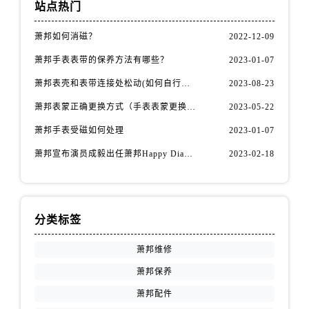
山西省阳泉市郊区平阳东街与新城大道交叉口萧邦售后服务中心（需提前预约）
站点热门
山西省运城市盐湖区河东街萧邦售后服务中心（需提前预约）
萧邦如何消磁？
2022-12-09
山西省长治市潞州区英雄中路萧邦售后服务中心（需提前预约）
萧邦手表表带的保养方法有哪些？
2023-01-07
山西省太原市迎泽区迎泽街道解放路15号亨得利名表维修授权店3楼萧邦售后服务中心（需提前预约）
天津市和平区赤峰道136号天津国际金融中心26层2603室萧邦售后服务中心（需提前预约）
萧邦表壳和表带连接处松动(如何自行修复)
2023-08-23
安徽省安庆市迎江区人民路萧邦售后服务中心（需提前预约）
萧邦表蒙正确更换方式（手表表蒙更换知识）
2023-05-22
安徽省蚌埠市蚌山区淮河路萧邦售后服务中心（需提前预约）
萧邦手表受磁如何处理
2023-01-07
安徽省亳州市谯城区魏武大道萧邦售后服务中心（需提前预约）
萧邦宣布演员成毅出任萧邦Happy Diamonds系列品牌大使
2023-02-18
安徽省池州市贵池区长江路萧邦售后服务中心（需提前预约）
安徽省滁州市琅琊区南谯北路萧邦售后服务中心（需提前预约）
安徽省阜阳市颍州区颍州北路萧邦售后服务中心（需提前预约）
安徽省淮北市相山区淮海路萧邦售后服务中心（需提前预约）
分类标签
安徽省淮南市田家庵区国庆中路萧邦售后服务中心（需提前预约）
萧邦维修
安徽省黄山市屯溪区黄山西路萧邦售后服务中心（需提前预约）
萧邦保养
安徽省六安市金安区解放中路萧邦售后服务中心（需提前预约）
萧邦配件
安徽省马鞍山市雨山区湖南西路萧邦售后服务中心（需提前预约）