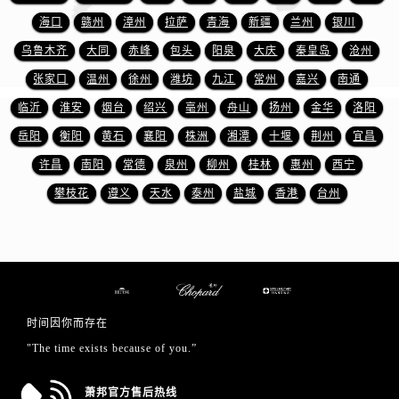
江苏省徐州市鼓楼区淮海东路29号苏宁广场IFC国际金融中心35层3508室萧邦售后服务中心（需提前预约）
海口
赣州
漳州
拉萨
青海
新疆
兰州
银川
江苏省盐城市盐都区世纪大道5号盐城金融城写字楼1号楼16层1604室萧邦售后服务中心（需提前预约）
乌鲁木齐
大同
赤峰
包头
阳泉
大庆
秦皇岛
沧州
江苏省扬州市邗江区国展路29号星耀天地写字楼1号楼18层1803室萧邦售后服务中心（需提前预约）
张家口
温州
徐州
潍坊
九江
常州
嘉兴
南通
江苏省镇江市京口区中山东路萧邦售后服务中心（需提前预约）
江西省抚州市临川区赣东大道萧邦售后服务中心（需提前预约）
临沂
淮安
烟台
绍兴
亳州
舟山
扬州
金华
洛阳
江西省赣州市章贡区文清路萧邦售后服务中心（需提前预约）
岳阳
衡阳
黄石
襄阳
株洲
湘潭
十堰
荆州
宜昌
江西省吉安市吉州区井冈山大道萧邦售后服务中心（需提前预约）
许昌
南阳
常德
泉州
柳州
桂林
惠州
西宁
江西省景德镇市珠山区珠山中路萧邦售后服务中心（需提前预约）
攀枝花
遵义
天水
泰州
盐城
香港
台州
江西省九江市浔阳区浔阳路萧邦售后服务中心（需提前预约）
江西省南昌市红谷滩新区红谷中大道998号绿地双子塔（中央广场）A1座办公楼14层1407室萧邦售后服务中心（需提前预约）
江西省萍乡市安源区萍安北大道与康庄路交叉口萧邦售后服务中心（需提前预约）
江西省上饶市信州区滨江西路萧邦售后服务中心（需提前预约）
江西省新余市渝水区北湖西路萧邦售后服务中心（需提前预约）
时间因你而存在
江西省宜春市袁州区中山中路萧邦售后服务中心（需提前预约）
"The time exists because of you.”
江西省鹰潭市月湖区胜利东路萧邦售后服务中心（需提前预约）
山东省德州市德城区东风中路萧邦售后服务中心（需提前预约）
萧邦官方售后热线