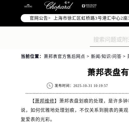
北京市朝阳区建国门外大街甲6号华熙
天津市和平区赤峰道136号天津国际金
官网公告>
上海市徐汇区虹桥路3号港汇中心2座3
上海市黄浦区南京东路299号宏伊国
南京市秦淮区中山南路1号南京中心22层
常州市新北区龙锦路1590号现代传媒
徐州市鼓楼区淮海东路29号苏宁广场I
当前位置：
萧邦表官方售后网点
>
新闻/知识/问答
>
扬州市邗江区国展路29号星耀天地写字
盐城市盐都区世纪大道5号盐城金融城写
萧邦表盘
泰州市海陵区永定东路399号置地商务
宁波市江北区大闸南路500号来福士广
发布时间：2025-10-31 10:19:57
杭州市上城区钱江路1366号华润大厦A
金华市金东区东市南街777号金华万达
【
萧邦维修
】萧邦表盘划痕的处理，是许多钟
绍兴市越城区胜利东路379号世茂天
说，如何优雅地处理划痕，不仅关系到腕表的美观
嘉兴市南湖区广益路705号嘉兴世界贸
复爱表的光彩。
南昌市红谷滩新区红谷中大道998号绿