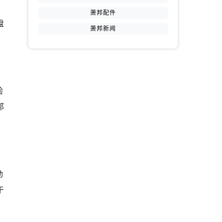
。
萧邦配件
盘
萧邦新闻
验
邦
动
于