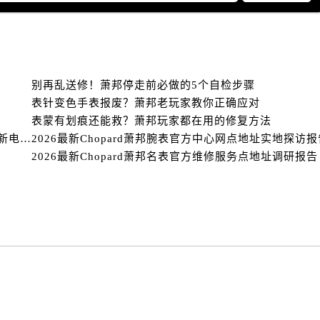
后服务中心（需提前预约）
售后服务中心（需提前预约）
服务中心（需提前预约）
街交叉口萧邦售后服务中心（需提前预约）
得利名表维修授权店1楼萧邦售后服务中心（需提前预约）
别再乱送修！萧邦停走前必做的5个自检步骤
表针变色手表报废？萧邦老玩家教你正确应对
得利名表维修授权店1楼萧邦售后服务中心（需提前预约）
表蒙有划痕还能救？萧邦玩家都在用的修复方法
国际中心D座11层1102室萧邦售后服务中心（需提前预约）
2026年萧邦全域售后服务服务网络迭代升级公告（最新电话及地址）
2026最新Chopard萧邦腕表官方中心网点地址实地探访报
广场W3座6层602室萧邦售后服务中心（需提前预约）
2026最新Chopard萧邦名表官方维修服务点地址调研报告
先天下萧邦售后服务中心（需提前预约）
特大街萧邦售后服务中心（需提前预约）
街萧邦售后服务中心（需提前预约）
3号王府井百货名表维修萧邦售后服务中心（需提前预约）
邦售后服务中心（需提前预约）
霍洛街萧邦售后服务中心（需提前预约）
央街萧邦售后服务中心（需提前预约）
街萧邦售后服务中心（需提前预约）