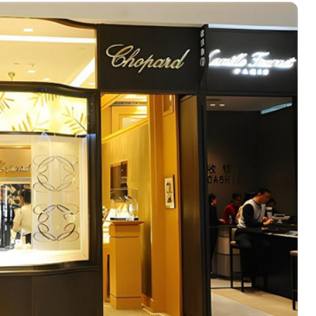
心写字楼（万象城）15层1508室（需提前预约）
中心A塔7层704室（需提前预约）
界贸易中心大厦南塔15层1507室（需提前预约）
厦17层1701室（需提前预约）
（华贸天地）1座30层30-05室（需提前预约）
大厦B座11层1104室（需提前预约）
场2号楼5层509室（需提前预约）
心24层2406B室（需提前预约）
代广场9层902室（需提前预约）
融中心写字楼10层1013室（需提前预约）
层2905室（需提前预约）
得利名表维修授权店3楼（需提前预约）
表维修授权店1楼（需提前预约）
维修授权店1楼（需提前预约）
（CCMALL）C座17层17-B（需提前预约）
10层1015室（需提前预约）