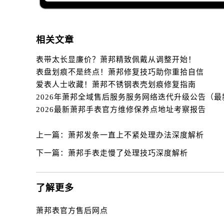
辽宁省辽阳市白塔区新运大街萧邦售
辽宁省盘锦市兴隆台区石油大街萧邦
辽宁省铁岭市银州区南马路萧邦售后
相关文章
辽宁省营口市站前区市府路与渤海大
辽宁省沈阳市沈河区中街路137号亨
表带太长显廉价？萧邦精致佩戴从调整开始！
表盘划痕不是终点！萧邦修复技巧助你重拾自信
辽宁省沈阳市沈河区中街路83号亨
爱表人士收藏！萧邦不锈钢表壳划痕修复指南
北京市朝阳区建国门外大街甲6号华熙
北京市东城区东长安街1号王府井东方
2026最新萧邦手表官方维修保养点地址考察报告
河北省保定市竞秀区朝阳北大街北国
内蒙古自治区阿拉善盟市左旗土尔扈
上一篇：
萧邦发条一直上不紧处理办法深度解析
内蒙古自治区巴彦淖尔市临河区新华
下一篇：
萧邦手表走慢了处理技巧深度解析
内蒙古自治区包头市青山区幸福路甲
内蒙古自治区赤峰市红山区哈达街萧
内蒙古自治区鄂尔多斯市东胜区伊金
了解更多
内蒙古自治区呼伦贝尔市海拉尔区中
萧邦表官方售后网点
内蒙古自治区通辽市科尔沁区明仁大