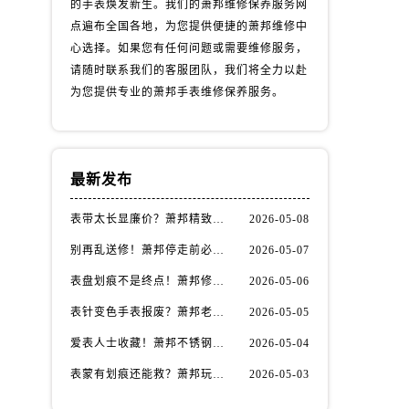
的手表焕发新生。我们的萧邦维修保养服务网
点遍布全国各地，为您提供便捷的萧邦维修中
心选择。如果您有任何问题或需要维修服务，
请随时联系我们的客服团队，我们将全力以赴
为您提供专业的萧邦手表维修保养服务。
最新发布
表带太长显廉价？萧邦精致佩戴从调整开始！
2026-05-08
别再乱送修！萧邦停走前必做的5个自检步骤
2026-05-07
表盘划痕不是终点！萧邦修复技巧助你重拾自信
2026-05-06
表针变色手表报废？萧邦老玩家教你正确应对
2026-05-05
爱表人士收藏！萧邦不锈钢表壳划痕修复指南
2026-05-04
表蒙有划痕还能救？萧邦玩家都在用的修复方法
2026-05-03