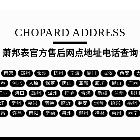
路萧邦售后服务中心（需提前预约）
大街萧邦售后服务中心（需提前预约）
市光明街与额尔敦路交叉口萧邦售后服务中心（需提前预约）
安大街萧邦售后服务中心（需提前预约）
CHOPARD ADDRESS
服务中心（需提前预约）
务中心（需提前预约）
萧邦表官方售后网点地址电话查询
服务中心（需提前预约）
服务中心（需提前预约）
街交叉口萧邦售后服务中心（需提前预约）
南京
郑州
长沙
杭州
宁波
厦门
武汉
西安
街交汇处萧邦售后服务中心（需提前预约）
长春
河北
太原
保定
唐山
邯郸
廊坊
昆山
广西
南路交叉口萧邦售后服务中心（需提前预约）
三亚
海口
赣州
漳州
拉萨
青海
新疆
兰州
银
道交叉口萧邦售后服务中心（需提前预约）
江
常州
嘉兴
南通
临沂
淮安
烟台
绍兴
亳州
服务中心（需提前预约）
宜昌
许昌
南阳
常德
泉州
柳州
桂林
惠州
西宁
后服务中心（需提前预约）
15号亨得利名表维修授权店3楼萧邦售后服务中心（需提前预约
融中心26层2603室萧邦售后服务中心（需提前预约）