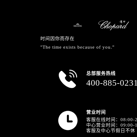
安徽省安庆市迎江区人民路萧邦售后
安徽省蚌埠市蚌山区淮河路萧邦售后
安徽省亳州市谯城区魏武大道萧邦售
安徽省池州市贵池区长江路萧邦售后
安徽省滁州市琅琊区南谯北路萧邦售
时间因你而存在
安徽省阜阳市颍州区颍州北路萧邦售
"The time exists because of you.”
安徽省淮北市相山区淮海路萧邦售后
安徽省淮南市田家庵区国庆中路萧邦
安徽省黄山市屯溪区黄山西路萧邦售
总部服务热线
安徽省六安市金安区解放中路萧邦售
400-885-023
安徽省马鞍山市雨山区湖南西路萧邦
安徽省宿州市埇桥区人民中路萧邦售
安徽省铜陵市铜官区石城大道萧邦售
营业时间
安徽省芜湖市镜湖区中山路步行街萧
客服在线时间：08:00-2
安徽省宣城市宣州区叠嶂西路萧邦售
中心营业时间：09:00-1
福建省龙岩市新罗区九一南路萧邦售
客服及中心节假日不休