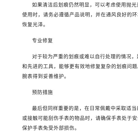
石家庄市长安区中山东路39号勒泰中
如果清洁后划痕仍然明显，可以考虑使用抛光
西安市碑林区南关正街88号华侨城长
使用时，请务必遵循产品说明，并在通风良好的环
海口市龙华区金贸东路5号海口华润大厦
恢复光泽。
唐山市路南区新华东道100号万达广场
黑龙江省大庆市萨尔图区会战大街萧
专业修复
黑龙江省鹤岗市向阳区红军路萧邦售
黑龙江省黑河市爱辉区中央街萧邦售
对于较为严重的划痕或难以自行处理的情况，
黑龙江省鸡西市鸡冠区红军路萧邦售
和先进的工具，能够更有效地修复复杂的划痕问题
黑龙江省佳木斯市向阳区长安路萧邦
腕表得到妥善维护。
黑龙江省牡丹江市东安区太平路萧邦
黑龙江省七台河市桃山区大同街萧邦
预防措施
黑龙江省齐齐哈尔市龙沙区龙华路萧
黑龙江省双鸭山市尖山区新兴大街萧
最后但同样重要的是，在日常佩戴中采取适当
黑龙江省绥化市北林区新华街与康庄
或接触可能刮伤手表的物品时，请确保手表处于安
黑龙江省伊春市伊美区通河路萧邦售
保护手表免受外部损伤。
吉林省白城市洮北区明仁南街萧邦售