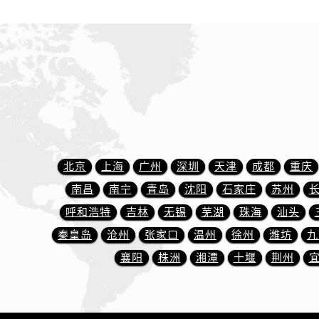
内蒙古自治区乌海市海勃湾区人民南
内蒙古自治区乌兰察布市集宁区恩和
内蒙古自治区锡林郭勒盟市锡林浩特
内蒙古自治区兴安盟市乌兰浩特市兴
山西省大同市平城区迎宾街萧邦售后
山西省晋城市城区黄华街萧邦售后服
山西省晋中市榆次区顺城街萧邦售后
山西省临汾市尧都区解放路萧邦售后
山西省吕梁市离石区永宁中路与建设
北京
上海
广州
深圳
天津
成都
重庆
山西省朔州市朔城区怡西路与鄯阳西
南昌
南宁
青岛
沈阳
石家庄
苏州
山西省忻州市忻府区和平东街与七一
呼和浩特
吉林
无锡
芜湖
珠海
汕头
山西省阳泉市郊区平阳东街与新城大
秦皇岛
沧州
张家口
温州
徐州
潍坊
九
山西省运城市盐湖区河东街萧邦售后
襄阳
株洲
湘潭
十堰
荆州
山西省长治市潞州区英雄中路萧邦售
山西省太原市迎泽区迎泽街道解放路
天津市和平区赤峰道136号天津国际金