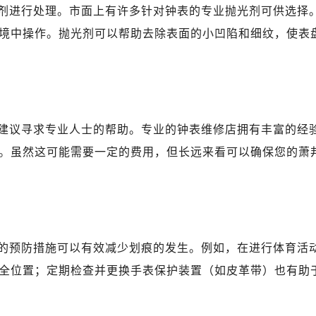
心写字楼B座13层07室（需提前预约）
剂进行处理。市面上有许多针对钟表的专业抛光剂可供选择
安国际中心E座6楼10室（需提前预约）
境中操作。抛光剂可以帮助去除表面的小凹陷和细纹，使表
B座17层1707室（需提前预约）
写字楼A座10层1002室（需提前预约）
邦售后服务中心（需提前预约）
后服务中心（需提前预约）
后服务中心（需提前预约）
建议寻求专业人士的帮助。专业的钟表维修店拥有丰富的经
后服务中心（需提前预约）
。虽然这可能需要一定的费用，但长远来看可以确保您的萧
售后服务中心（需提前预约）
售后服务中心（需提前预约）
售后服务中心（需提前预约）
邦售后服务中心（需提前预约）
邦售后服务中心（需提前预约）
的预防措施可以有效减少划痕的发生。例如，在进行体育活
路交叉口萧邦售后服务中心（需提前预约）
全位置；定期检查并更换手表保护装置（如皮革带）也有助
后服务中心（需提前预约）
后服务中心（需提前预约）