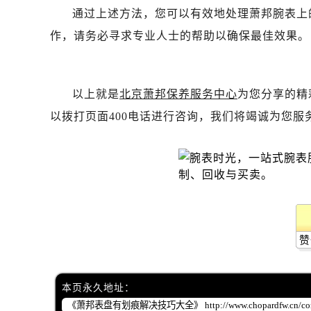
吉林省白山市浑江区浑江大街萧邦售
通过上述方法，您可以有效地处理萧邦腕表上
吉林省吉林市船营区河南街萧邦售后
作，请务必寻求专业人士的帮助以确保最佳效果。
吉林省辽源市龙山区人民大街萧邦售
吉林省梅河口市新华街道梅河大街萧
吉林省四平市铁东区紫气大路与南九
以上就是
北京萧邦保养服务中心
为您分享的精
吉林省松原市宁江区五环大街萧邦售
以拨打页面400电话进行咨询，我们将竭诚为您服
吉林省通化市东昌区环通乡江南大街
吉林省延边市延吉市解放路萧邦售后
辽宁省鞍山市铁东区站前街萧邦售后
辽宁省本溪市平山区胜利路萧邦售后
辽宁省朝阳市双塔区新华路萧邦售后
辽宁省丹东市振兴区七经街萧邦售后
辽宁省抚顺市新抚区东一路萧邦售后
赞
辽宁省阜新市海州区解放大街萧邦售
辽宁省葫芦岛市连山区中央路萧邦售
本页永久地址：
辽宁省锦州市古塔区中央大街萧邦售