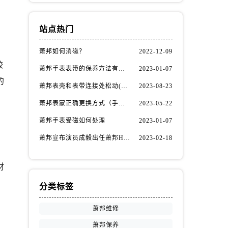
站点热门
萧邦如何消磁？
2022-12-09
较
萧邦手表表带的保养方法有哪些？
2023-01-07
的
萧邦表壳和表带连接处松动(如何自行修复)
2023-08-23
萧邦表蒙正确更换方式（手表表蒙更换知识）
2023-05-22
萧邦手表受磁如何处理
2023-01-07
萧邦宣布演员成毅出任萧邦Happy Diamonds系列品牌大使
2023-02-18
，
材
分类标签
萧邦维修
萧邦保养