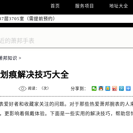
国际中心D座11层1102室（需提前预约）
首页
服务项目
地址大全
融中心26层2603室（需提前预约）
7层3705室（需提前预约）
际广场写字楼8层806室（需提前预约）
22-C1-C3室（需提前预约）
中心5号楼10层1008室（需提前预约）
FC国际金融中心35层3508室（需提前预约）
萧邦知识
>
楼1号楼18层1803室（需提前预约）
字楼1号楼16层1604室（需提前预约）
有划痕解决技巧大全
中心东塔（华润万象城）17层1706室（需提前预约）
场办公楼20层2009室（需提前预约）
阅读：（
次）
分享到：
座5层503-5室（需提前预约）
广场4号楼22楼2209室（需提前预约）
表爱好者和收藏家关注的问题。对于那些热爱萧邦腕表的人
际中心写字楼8层805室（需提前预约）
，更影响着佩戴体验。下面是一些实用的解决技巧，帮助您
易中心A座13层1304室（需提前预约）
地双子塔（中央广场）A1座办公楼14层14-07室（需提前预约