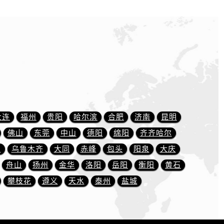
大连
福州
贵阳
哈尔滨
合肥
济南
昆明
佛山
东莞
中山
德阳
绵阳
齐齐哈尔
川
乌鲁木齐
大同
赤峰
包头
阳泉
大庆
舟山
扬州
金华
洛阳
岳阳
衡阳
黄石
攀枝花
遵义
天水
泰州
盐城
）