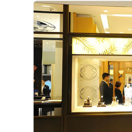
济南市历下区经十路11111号华润中
广州市天河区天河路230号万菱汇国际
广州市越秀区环市东路371-375号世
深圳市罗湖区深南东路5001号华润大
惠州市惠城区江北文昌一路7号华贸大厦
厦门市思明区湖滨东路95号万象城华润
福州市晋安区竹屿路6号东二环泰禾广
成都市锦江区人民东路6号SAC东原中
重庆市江北区观音桥步行街2号融恒时
长沙市芙蓉区建湘路393号世茂环球金
郑州市二七区民主路10号华润大厦29
太原市迎泽区迎泽街道解放路15号亨
沈阳市沈河区中街路137号亨得利名
沈阳市沈河区中街路83号亨得利名表
乌鲁木齐市天山区红山路26号时代广场
温州市鹿城区锦绣路1067号置信广场