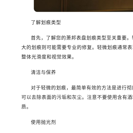
哈尔滨市南岗区东大直街146号上和置
大连市中山区人民路15号国际金融大
佛山市禅城区季华五路57号万科金融中
了解划痕类型
东莞市东城街道鸿福东路1号民盈国贸
无锡市梁溪区人民中路139号恒隆广场
首先，了解您的萧邦表盘划痕类型至关重要。
南通市崇川区工农路57号圆融广场写字
大的划痕则可能需要专业的修复。轻微划痕通常表
苏州市苏州工业园区星港街199号苏州
整体光滑度和视觉效果。
武汉市江汉区解放大道686号世界贸易
南宁市青秀区金湖路59号地王大厦12
清洁与保养
合肥市蜀山区潜山路111号万象城华润
泉州市丰泽区宝洲路729号浦西万达中
对于轻微的划痕，最简单有效的方法是进行彻
青岛市南区山东路6号华润大厦B座2
可以去除表面的污垢和灰尘。注意不要使用含有酒
烟台市芝罘区胜利路139号万达金融中
质。
长春市朝阳区西安大路727号中银大厦
贵阳市南明区都司高架桥路33号亨特
使用抛光剂
昆明市盘龙区北京路928号同德昆明