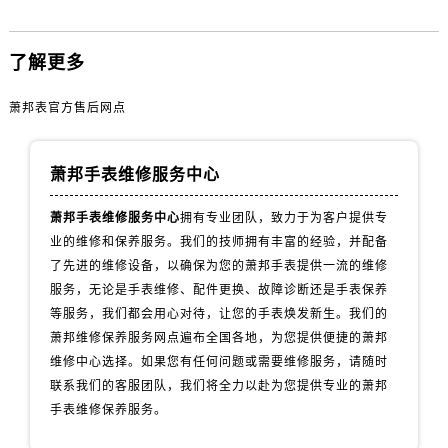
内蒙古自治区乌海市海勃湾区人民南路萧邦售后服务中心（需提前预约）
内蒙古自治区乌兰察布市集宁区恩和大街萧邦售后服务中心（需提前预约）
了解更多
内蒙古自治区锡林郭勒盟市锡林浩特市光明街与额尔敦路交叉口萧邦售后服务中心（需提前预约）
内蒙古自治区兴安盟市乌兰浩特市兴安大街萧邦售后服务中心（需提前预约）
萧邦表官方售后网点
山西省大同市平城区迎宾街萧邦售后服务中心（需提前预约）
山西省晋城市城区黄华街萧邦售后服务中心（需提前预约）
萧邦手表维修服务中心
山西省晋中市榆次区顺城街萧邦售后服务中心（需提前预约）
山西省临汾市尧都区解放路萧邦售后服务中心（需提前预约）
萧邦手表维修服务中心
拥有专业团队，致力于为客户提供专
山西省吕梁市离石区永宁中路与建设街交叉口萧邦售后服务中心（需提前预约）
业的维修和保养服务。我们的技师拥有丰富的经验，并配备
山西省朔州市朔城区怡西路与鄯阳西街交汇处萧邦售后服务中心（需提前预约）
了先进的维修设备，以确保为您的萧邦手表提供一流的维修
山西省忻州市忻府区和平东街与七一南路交叉口萧邦售后服务中心（需提前预约）
服务，无论是手表维修、配件更换、故障诊断还是手表保养
等服务，我们都会用心对待，让您的手表焕发新生。我们的
山西省阳泉市郊区平阳东街与新城大道交叉口萧邦售后服务中心（需提前预约）
萧邦维修保养服务网点遍布全国各地，为您提供便捷的萧邦
山西省运城市盐湖区河东街萧邦售后服务中心（需提前预约）
维修中心选择。如果您有任何问题或需要维修服务，请随时
山西省长治市潞州区英雄中路萧邦售后服务中心（需提前预约）
联系我们的客服团队，我们将全力以赴为您提供专业的萧邦
山西省太原市迎泽区迎泽街道解放路15号亨得利名表维修授权店3楼萧邦售后服务中心（需提前预约）
手表维修保养服务。
天津市和平区赤峰道136号天津国际金融中心26层2603室萧邦售后服务中心（需提前预约）