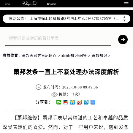
北京市朝阳区建国门外大街甲6号华熙国际中心D座11层1102室（需提前预约）

天津市和平区赤峰道136号天津国际金融中心26层2603室（需提前预约）
▲
官网公告>
上海市徐汇区虹桥路3号港汇中心2座37层3705室（需提前预约）
▼
上海市黄浦区南京东路299号宏伊国际广场写字楼8层806室（需提前预约）
南京市秦淮区中山南路1号南京中心22层22-C1-C3室（需提前预约）
常州市新北区龙锦路1590号现代传媒中心5号楼10层1008室（需提前预约）
徐州市鼓楼区淮海东路29号苏宁广场IFC国际金融中心35层3508室（需提前预约）
当前位置：
萧邦表官方售后网点
>
新闻/知识/问答
>
萧邦知识
>
扬州市邗江区国展路29号星耀天地写字楼1号楼18层1803室（需提前预约）
盐城市盐都区世纪大道5号盐城金融城写字楼1号楼16层1604室（需提前预约）
萧邦发条一直上不紧处理办法深度解析
泰州市海陵区永定东路399号置地商务中心东塔（华润万象城）17层1706室（需提前预约）
宁波市江北区大闸南路500号来福士广场办公楼20层2009室（需提前预约）
发布时间：2025-10-30 09:49:36
杭州市上城区钱江路1366号华润大厦A座5层503-5室（需提前预约）
阅读：（
次）
金华市金东区东市南街777号金华万达广场4号楼22楼2209室（需提前预约）
分享到：
绍兴市越城区胜利东路379号世茂天际中心写字楼8层805室（需提前预约）
【
萧邦维修
】萧邦手表以其精湛的工艺和卓越的品质
嘉兴市南湖区广益路705号嘉兴世界贸易中心A座13层1304室（需提前预约）
深受表迷们的喜爱。然而，对于一些用户来说，遇到发条
南昌市红谷滩新区红谷中大道998号绿地双子塔（中央广场）A1座办公楼14层14-07室（需提前预约）