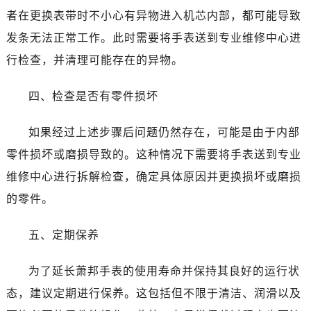
石家庄市长安区中山东路39号勒泰中心写字楼B座13层07室（需提前预约）
者在更换表带时不小心有异物进入机芯内部，都可能导致
西安市碑林区南关正街88号华侨城长安国际中心E座6楼10室（需提前预约）
发条无法正常工作。此时需要将手表送到专业维修中心进
海口市龙华区金贸东路5号海口华润大厦B座17层1707室（需提前预约）
行检查，并清理可能存在的异物。
唐山市路南区新华东道100号万达广场写字楼A座10层1002室（需提前预约）
黑龙江省大庆市萨尔图区会战大街萧邦售后服务中心（需提前预约）
四、检查是否有零件损坏
黑龙江省鹤岗市向阳区红军路萧邦售后服务中心（需提前预约）
黑龙江省黑河市爱辉区中央街萧邦售后服务中心（需提前预约）
如果经过上述步骤后问题仍然存在，可能是由于内部
黑龙江省鸡西市鸡冠区红军路萧邦售后服务中心（需提前预约）
零件损坏或磨损导致的。这种情况下需要将手表送到专业
黑龙江省佳木斯市向阳区长安路萧邦售后服务中心（需提前预约）
维修中心进行拆解检查，确定具体原因并更换损坏或磨损
黑龙江省牡丹江市东安区太平路萧邦售后服务中心（需提前预约）
的零件。
黑龙江省七台河市桃山区大同街萧邦售后服务中心（需提前预约）
黑龙江省齐齐哈尔市龙沙区龙华路萧邦售后服务中心（需提前预约）
五、定期保养
黑龙江省双鸭山市尖山区新兴大街萧邦售后服务中心（需提前预约）
黑龙江省绥化市北林区新华街与康庄路交叉口萧邦售后服务中心（需提前预约）
为了延长萧邦手表的使用寿命并保持其良好的运行状
黑龙江省伊春市伊美区通河路萧邦售后服务中心（需提前预约）
态，建议定期进行保养。这包括但不限于清洁、润滑以及
吉林省白城市洮北区明仁南街萧邦售后服务中心（需提前预约）