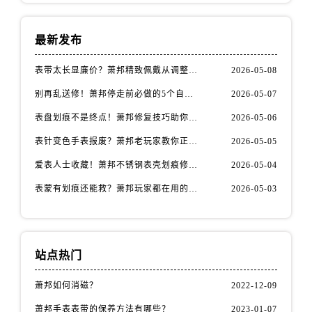
安徽省安庆市迎江区人民路萧邦售后服务中心（需提前预约）
安徽省蚌埠市蚌山区淮河路萧邦售后服务中心（需提前预约）
最新发布
安徽省亳州市谯城区魏武大道萧邦售后服务中心（需提前预约）
安徽省池州市贵池区长江路萧邦售后服务中心（需提前预约）
表带太长显廉价？萧邦精致佩戴从调整开始！
2026-05-08
安徽省滁州市琅琊区南谯北路萧邦售后服务中心（需提前预约）
别再乱送修！萧邦停走前必做的5个自检步骤
2026-05-07
安徽省阜阳市颍州区颍州北路萧邦售后服务中心（需提前预约）
表盘划痕不是终点！萧邦修复技巧助你重拾自信
2026-05-06
安徽省淮北市相山区淮海路萧邦售后服务中心（需提前预约）
表针变色手表报废？萧邦老玩家教你正确应对
2026-05-05
安徽省淮南市田家庵区国庆中路萧邦售后服务中心（需提前预约）
安徽省黄山市屯溪区黄山西路萧邦售后服务中心（需提前预约）
爱表人士收藏！萧邦不锈钢表壳划痕修复指南
2026-05-04
安徽省六安市金安区解放中路萧邦售后服务中心（需提前预约）
表蒙有划痕还能救？萧邦玩家都在用的修复方法
2026-05-03
安徽省马鞍山市雨山区湖南西路萧邦售后服务中心（需提前预约）
安徽省宿州市埇桥区人民中路萧邦售后服务中心（需提前预约）
安徽省铜陵市铜官区石城大道萧邦售后服务中心（需提前预约）
站点热门
安徽省芜湖市镜湖区中山路步行街萧邦售后服务中心（需提前预约）
安徽省宣城市宣州区叠嶂西路萧邦售后服务中心（需提前预约）
萧邦如何消磁？
2022-12-09
福建省龙岩市新罗区九一南路萧邦售后服务中心（需提前预约）
萧邦手表表带的保养方法有哪些？
2023-01-07