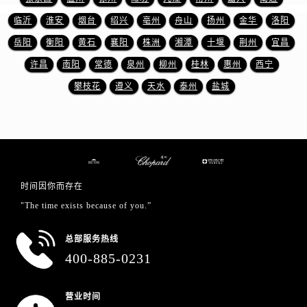
山东省日照市东港区烟台路萧邦售后服务中心（需提前预约）
临沂
淮安
烟台
绍兴
亳州
舟山
扬州
金华
洛阳
山东省泰安市泰山区财源街道泰山大街萧邦售后服务中心（需提前预约）
岳阳
衡阳
黄石
襄阳
株洲
湘潭
十堰
荆州
宜昌
山东省威海市环翠区新威海路89号振华商厦一楼名表维修萧邦售后服务中心（需提前预约）
山东省潍坊市奎文区东风东街萧邦售后服务中心（需提前预约）
许昌
南阳
常德
泉州
柳州
桂林
惠州
西宁
山东省枣庄市滕州市北辛路与善国路交叉口萧邦售后服务中心（需提前预约）
攀枝花
遵义
天水
泰州
盐城
山东省淄博市张店区金晶大道萧邦售后服务中心（需提前预约）
上海市黄浦区南京东路299号宏伊国际广场写字楼8层806室萧邦售后服务中心（需提前预约）
上海市徐汇区虹桥路3号港汇中心2座37层3705室萧邦售后服务中心（需提前预约）
浙江省杭州市上城区钱江路1366号华润大厦A座5层503-5室萧邦售后服务中心（需提前预约）
浙江省湖州市吴兴区劳动路萧邦售后服务中心（需提前预约）
时间因你而存在
浙江省嘉兴市南湖区广益路705号嘉兴世界贸易中心A座13层1304室萧邦售后服务中心（需提前预约）
"The time exists because of you.”
浙江省金华市金东区东市南街777号金华万达广场4号楼22楼2209室萧邦售后服务中心（需提前预约）
浙江省丽水市莲都区解放街萧邦售后服务中心（需提前预约）
总部服务热线
浙江省宁波市江北区大闸南路500号来福士广场办公楼20层2009室萧邦售后服务中心（需提前预约）
400-885-0231
浙江省衢州市柯城区上街萧邦售后服务中心（需提前预约）
浙江省绍兴市越城区胜利东路379号世茂天际中心写字楼8层805室萧邦售后服务中心（需提前预约）
营业时间