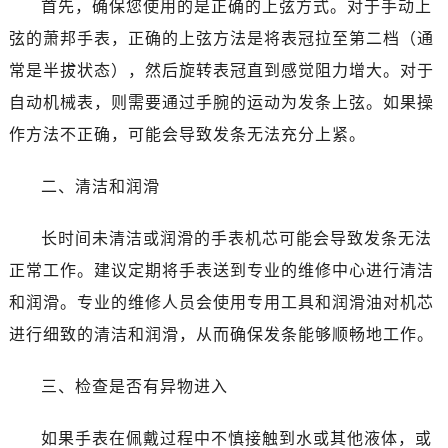
首先，确保您使用的是正确的上弦方式。对于手动上
哈尔滨市南岗区东大直街146号上和置地广场金座12层1214室（需提前预约）
大连市中山区人民路15号国际金融大厦7层G室（需提前预约）
弦的萧邦手表，正确的上弦方法是将表冠拉至第二档（通
佛山市禅城区季华五路57号万科金融中心C座12层1205室（需提前预约）
常是半拔状态），然后旋转表冠直到感觉阻力增大。对于
东莞市东城街道鸿福东路1号民盈国贸中心T1写字楼9层907室（需提前预约）
自动机械表，则需要通过手腕的运动为发条上弦。如果操
无锡市梁溪区人民中路139号恒隆广场写字楼1座11层1104室（需提前预约）
作方法不正确，可能会导致发条无法充分上紧。
南通市崇川区工农路57号圆融广场写字楼16层1603室（需提前预约）
苏州市苏州工业园区星港街199号苏州中心办公楼C座22层08室（需提前预约）
二、清洁和润滑
武汉市江汉区解放大道686号世界贸易大厦38层09室（需提前预约）
南宁市青秀区金湖路59号地王大厦12楼1224室（需提前预约）
长时间未清洁或润滑的手表机芯可能会导致发条无法
合肥市蜀山区潜山路111号万象城华润大厦B座12楼03室（需提前预约）
正常工作。建议定期将手表送到专业的维修中心进行清洁
泉州市丰泽区宝洲路729号浦西万达中心写字楼A座7楼709室（需提前预约）
和润滑。专业的维修人员会使用专用工具和润滑油对机芯
青岛市南区山东路6号华润大厦B座22层04室（需提前预约）
进行细致的清洁和润滑，从而确保发条能够顺畅地工作。
烟台市芝罘区胜利路139号万达金融中心A座907室（需提前预约）
长春市朝阳区西安大路727号中银大厦A座(旺进大厦)18层09室（需提前预约）
三、检查是否有异物进入
贵阳市南明区都司高架桥路33号亨特国际金融中心14楼14D（需提前预约）
昆明市盘龙区北京路928号同德昆明广场写字楼10层06室（需提前预约）
如果手表在佩戴过程中不慎接触到水或其他液体，或