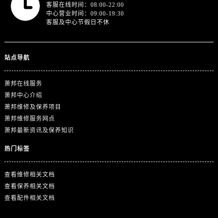
浙江省舟山市定海区解放东路萧邦售后服务中心（需提前预约）
客服在线时间：08:00-22:00
中心营业时间：09:00-19:30
澳门特别行政区大堂区议事亭前地（新马路）萧邦售后服务中心（需提前预约）
客服及中心节假日不休
澳门特别行政区风顺堂区南湾大马路萧邦售后服务中心（需提前预约）
澳门特别行政区花地玛堂区关闸广场萧邦售后服务中心（需提前预约）
澳门特别行政区花王堂区大三巴商圈萧邦售后服务中心（需提前预约）
站点导航
澳门特别行政区嘉模堂区官也街萧邦售后服务中心（需提前预约）
萧邦在线服务
澳门省路氹城市金光大道萧邦售后服务中心（需提前预约）
萧邦中心介绍
澳门特别行政区望德堂区塔石广场萧邦售后服务中心（需提前预约）
萧邦维修及保养项目
福建省福州市晋安区竹屿路6号东二环泰禾广场2号楼5层509室萧邦售后服务中心（需提前预约）
萧邦维修服务网点
福建省厦门市思明区湖滨东路95号万象城华润大厦B座11层1104室萧邦售后服务中心（需提前预约）
萧邦最新资讯及保养知识
广东省潮州市潮安区新风路与潮汕路交汇处萧邦售后服务中心（需提前预约）
热门标签
广东省广州市天河区天河路230号万菱汇国际中心A塔7层704室萧邦售后服务中心（需提前预约）
广东省广州市越秀区环市东路371-375号世界贸易中心大厦南塔15层1507室萧邦售后服务中心（需提前预约）
查看维修相关文档
广东省河源市源城区越王大道萧邦售后服务中心（需提前预约）
查看保养相关文档
广东省惠州市惠城区江北文昌一路7号华贸大厦1座30层3005室萧邦售后服务中心（需提前预约）
查看配件相关文档
广东省江门市蓬江区广场西路萧邦售后服务中心（需提前预约）