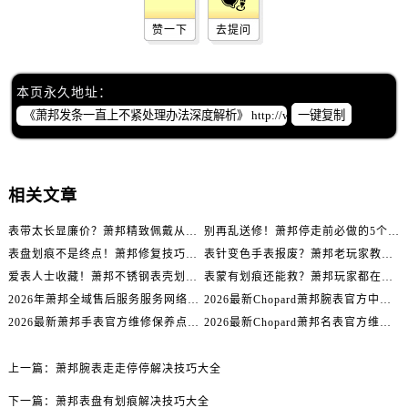
辽宁省辽阳市白塔区新运大街萧邦售后服务中心（需提前预约）
赞一下
去提问
辽宁省盘锦市兴隆台区石油大街萧邦售后服务中心（需提前预约）
辽宁省铁岭市银州区南马路萧邦售后服务中心（需提前预约）
辽宁省营口市站前区市府路与渤海大街交叉口萧邦售后服务中心（需提前预约）
本页永久地址：
辽宁省沈阳市沈河区中街路137号亨得利名表维修授权店1楼萧邦售后服务中心（需提前预约）
一键复制
辽宁省沈阳市沈河区中街路83号亨得利名表维修授权店1楼萧邦售后服务中心（需提前预约）
北京市朝阳区建国门外大街甲6号华熙国际中心D座11层1102室萧邦售后服务中心（需提前预约）
北京市东城区东长安街1号王府井东方广场W3座6层602室萧邦售后服务中心（需提前预约）
相关文章
河北省保定市竞秀区朝阳北大街北国先天下萧邦售后服务中心（需提前预约）
表带太长显廉价？萧邦精致佩戴从调整开始！
别再乱送修！萧邦停走前必做的5个自检步骤
内蒙古自治区阿拉善盟市左旗土尔扈特大街萧邦售后服务中心（需提前预约）
表盘划痕不是终点！萧邦修复技巧助你重拾自信
表针变色手表报废？萧邦老玩家教你正确应对
内蒙古自治区巴彦淖尔市临河区新华街萧邦售后服务中心（需提前预约）
爱表人士收藏！萧邦不锈钢表壳划痕修复指南
表蒙有划痕还能救？萧邦玩家都在用的修复方法
内蒙古自治区包头市青山区幸福路甲3号王府井百货名表维修萧邦售后服务中心（需提前预约）
2026年萧邦全域售后服务服务网络迭代升级公告（最新电话及地址）
2026最新Chopard萧邦腕表官方中心网点地址实地探访报告
内蒙古自治区赤峰市红山区哈达街萧邦售后服务中心（需提前预约）
2026最新萧邦手表官方维修保养点地址考察报告
2026最新Chopard萧邦名表官方维修服务点地址调研报告
内蒙古自治区鄂尔多斯市东胜区伊金霍洛街萧邦售后服务中心（需提前预约）
内蒙古自治区呼伦贝尔市海拉尔区中央街萧邦售后服务中心（需提前预约）
上一篇：
萧邦腕表走走停停解决技巧大全
内蒙古自治区通辽市科尔沁区明仁大街萧邦售后服务中心（需提前预约）
下一篇：
萧邦表盘有划痕解决技巧大全