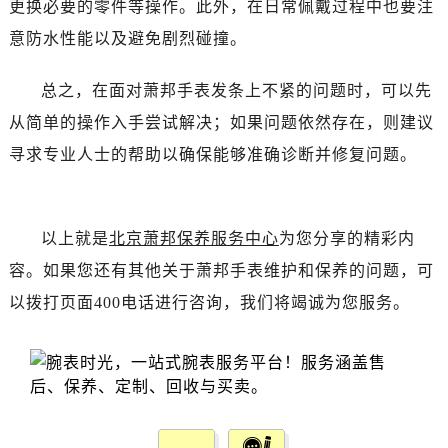
更换必要的零件等操作。此外，在日常佩戴过程中也要注
吉林省白山市浑江区浑江大街萧邦售后服务中心（需提前预约）
吉林省吉林市船营区河南街萧邦售后服务中心（需提前预约）
意防水性能以及避免剧烈碰撞。
吉林省辽源市龙山区人民大街萧邦售后服务中心（需提前预约）
总之，在面对萧邦手表发条上不紧的问题时，可以先
吉林省梅河口市新华街道梅河大街萧邦售后服务中心（需提前预约）
吉林省四平市铁东区紫气大路与南九经街交汇处萧邦售后服务中心（需提前预约）
从简单的操作入手尝试解决；如果问题依然存在，则建议
吉林省松原市宁江区五环大街萧邦售后服务中心（需提前预约）
寻求专业人士的帮助以确保能够准确诊断并修复问题。
吉林省通化市东昌区环通乡江南大街萧邦售后服务中心（需提前预约）
吉林省延边市延吉市解放路萧邦售后服务中心（需提前预约）
辽宁省鞍山市铁东区站前街萧邦售后服务中心（需提前预约）
以上就是
北京萧邦保养服务中心
为您分享的精彩内
辽宁省本溪市平山区胜利路萧邦售后服务中心（需提前预约）
容。如果您还有其他关于萧邦手表维护和保养的问题，可
辽宁省朝阳市双塔区新华路萧邦售后服务中心（需提前预约）
以拨打页面400电话进行咨询，我们将竭诚为您服务。
辽宁省丹东市振兴区七经街萧邦售后服务中心（需提前预约）
辽宁省抚顺市新抚区东一路萧邦售后服务中心（需提前预约）
辽宁省阜新市海州区解放大街萧邦售后服务中心（需提前预约）
辽宁省葫芦岛市连山区中央路萧邦售后服务中心（需提前预约）
辽宁省锦州市古塔区中央大街萧邦售后服务中心（需提前预约）