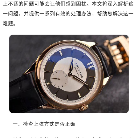
济南市历下区经十路11111号华润中心写字楼（万象城）15层1508室（需提前预约）
上不紧的问题可能会让他们感到困扰。本文将深入解析这
广州市天河区天河路230号万菱汇国际中心A塔7层704室（需提前预约）
一问题，并提供一系列有效的处理办法，帮助您解决这一
广州市越秀区环市东路371-375号世界贸易中心大厦南塔15层1507室（需提前预约）
难题。
深圳市罗湖区深南东路5001号华润大厦17层1701室（需提前预约）
惠州市惠城区江北文昌一路7号华贸大厦（华贸天地）1座30层30-05室（需提前预约）
厦门市思明区湖滨东路95号万象城华润大厦B座11层1104室（需提前预约）
福州市晋安区竹屿路6号东二环泰禾广场2号楼5层509室（需提前预约）
成都市锦江区人民东路6号SAC东原中心24层2406B室（需提前预约）
重庆市江北区观音桥步行街2号融恒时代广场9层902室（需提前预约）
长沙市芙蓉区建湘路393号世茂环球金融中心写字楼10层1013室（需提前预约）
郑州市二七区民主路10号华润大厦29层2905室（需提前预约）
太原市迎泽区迎泽街道解放路15号亨得利名表维修授权店3楼（需提前预约）
沈阳市沈河区中街路137号亨得利名表维修授权店1楼（需提前预约）
沈阳市沈河区中街路83号亨得利名表维修授权店1楼（需提前预约）
乌鲁木齐市天山区红山路26号时代广场（CCMALL）C座17层17-B（需提前预约）
一、检查上弦方式是否正确
温州市鹿城区锦绣路1067号置信广场10层1015室（需提前预约）