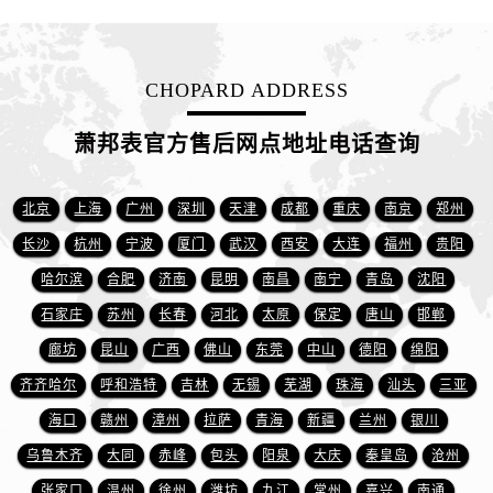
江西省赣州市章贡区文清路萧邦售后服务中心（需提前预约）
江西省吉安市吉州区井冈山大道萧邦售后服务中心（需提前预约）
江西省景德镇市珠山区珠山中路萧邦售后服务中心（需提前预约）
CHOPARD ADDRESS
江西省九江市浔阳区浔阳路萧邦售后服务中心（需提前预约）
江西省南昌市红谷滩新区红谷中大道998号绿地双子塔（中央广场）A1座办公楼14层1407室萧邦售后服务中心（需提前预约）
萧邦表官方售后网点地址电话查询
江西省萍乡市安源区萍安北大道与康庄路交叉口萧邦售后服务中心（需提前预约）
江西省上饶市信州区滨江西路萧邦售后服务中心（需提前预约）
北京
上海
广州
深圳
天津
成都
重庆
南京
郑州
江西省新余市渝水区北湖西路萧邦售后服务中心（需提前预约）
长沙
杭州
宁波
厦门
武汉
西安
大连
福州
贵阳
江西省宜春市袁州区中山中路萧邦售后服务中心（需提前预约）
哈尔滨
合肥
济南
昆明
南昌
南宁
青岛
沈阳
江西省鹰潭市月湖区胜利东路萧邦售后服务中心（需提前预约）
石家庄
苏州
长春
河北
太原
保定
唐山
邯郸
山东省德州市德城区东风中路萧邦售后服务中心（需提前预约）
山东省东营市东营区济南路萧邦售后服务中心（需提前预约）
廊坊
昆山
广西
佛山
东莞
中山
德阳
绵阳
山东省济南市历下区经十路11111号华润中心写字楼（万象城）15层1508室萧邦售后服务中心（需提前预约）
齐齐哈尔
呼和浩特
吉林
无锡
芜湖
珠海
汕头
三亚
山东省济宁市任城区太白楼路萧邦售后服务中心（需提前预约）
海口
赣州
漳州
拉萨
青海
新疆
兰州
银川
山东省莱芜市文化南路8号银座商城名表维修一楼名表维修萧邦售后服务中心（需提前预约）
乌鲁木齐
大同
赤峰
包头
阳泉
大庆
秦皇岛
沧州
山东省临沂市兰山区解放路萧邦售后服务中心（需提前预约）
张家口
温州
徐州
潍坊
九江
常州
嘉兴
南通