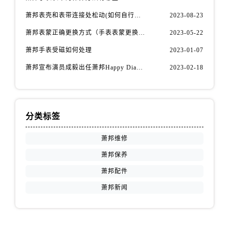
福建省南平市建阳区人民西路萧邦售后服务中心（需提前预约）
萧邦表壳和表带连接处松动(如何自行修复)
2023-08-23
福建省宁德市蕉城区天湖东路萧邦售后服务中心（需提前预约）
福建省莆田市城厢区霞林街道荔华东大道萧邦售后服务中心（需提前预约）
萧邦表蒙正确更换方式（手表表蒙更换知识）
2023-05-22
福建省三明市三元区东乾二路萧邦售后服务中心（需提前预约）
萧邦手表受磁如何处理
2023-01-07
福建省漳州市龙文区步港路萧邦售后服务中心（需提前预约）
萧邦宣布演员成毅出任萧邦Happy Diamonds系列品牌大使
2023-02-18
江苏省常州市新北区龙锦路1590号现代传媒中心5号楼10层1008室萧邦售后服务中心（需提前预约）
江苏省淮安市清江浦区淮海北路萧邦售后服务中心（需提前预约）
江苏省连云港市海州区通灌北路萧邦售后服务中心（需提前预约）
分类标签
江苏省南京市秦淮区中山南路1号南京中心22层22-C1-C3室萧邦售后服务中心（需提前预约）
江苏省宿迁市宿城区西湖路萧邦售后服务中心（需提前预约）
萧邦维修
江苏省泰州市海陵区永定东路399号置地商务中心东塔（华润万象城）17层1706室萧邦售后服务中心（需提前预约）
萧邦保养
江苏省徐州市鼓楼区淮海东路29号苏宁广场IFC国际金融中心35层3508室萧邦售后服务中心（需提前预约）
萧邦配件
江苏省盐城市盐都区世纪大道5号盐城金融城写字楼1号楼16层1604室萧邦售后服务中心（需提前预约）
萧邦新闻
江苏省扬州市邗江区国展路29号星耀天地写字楼1号楼18层1803室萧邦售后服务中心（需提前预约）
江苏省镇江市京口区中山东路萧邦售后服务中心（需提前预约）
江西省抚州市临川区赣东大道萧邦售后服务中心（需提前预约）