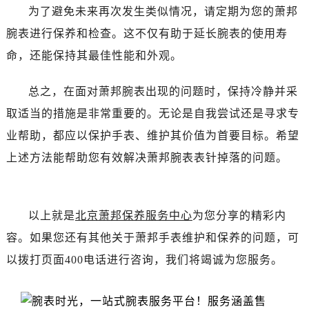
吉林省白山市浑江区浑江大街萧邦售后服务中心（需提前预约）
为了避免未来再次发生类似情况，请定期为您的萧邦
吉林省吉林市船营区河南街萧邦售后服务中心（需提前预约）
腕表进行保养和检查。这不仅有助于延长腕表的使用寿
吉林省辽源市龙山区人民大街萧邦售后服务中心（需提前预约）
命，还能保持其最佳性能和外观。
吉林省梅河口市新华街道梅河大街萧邦售后服务中心（需提前预约）
吉林省四平市铁东区紫气大路与南九经街交汇处萧邦售后服务中心（需提前预约）
总之，在面对萧邦腕表出现的问题时，保持冷静并采
吉林省松原市宁江区五环大街萧邦售后服务中心（需提前预约）
取适当的措施是非常重要的。无论是自我尝试还是寻求专
吉林省通化市东昌区环通乡江南大街萧邦售后服务中心（需提前预约）
业帮助，都应以保护手表、维护其价值为首要目标。希望
吉林省延边市延吉市解放路萧邦售后服务中心（需提前预约）
上述方法能帮助您有效解决萧邦腕表表针掉落的问题。
辽宁省鞍山市铁东区站前街萧邦售后服务中心（需提前预约）
辽宁省本溪市平山区胜利路萧邦售后服务中心（需提前预约）
辽宁省朝阳市双塔区新华路萧邦售后服务中心（需提前预约）
以上就是
北京萧邦保养服务中心
为您分享的精彩内
辽宁省丹东市振兴区七经街萧邦售后服务中心（需提前预约）
容。如果您还有其他关于萧邦手表维护和保养的问题，可
辽宁省抚顺市新抚区东一路萧邦售后服务中心（需提前预约）
辽宁省阜新市海州区解放大街萧邦售后服务中心（需提前预约）
以拨打页面400电话进行咨询，我们将竭诚为您服务。
辽宁省葫芦岛市连山区中央路萧邦售后服务中心（需提前预约）
辽宁省锦州市古塔区中央大街萧邦售后服务中心（需提前预约）