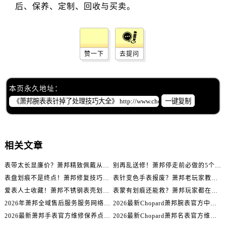
辽宁省辽阳市白塔区新运大街萧邦售后服务中心（需提前预约）
辽宁省盘锦市兴隆台区石油大街萧邦售后服务中心（需提前预约）
辽宁省铁岭市银州区南马路萧邦售后服务中心（需提前预约）
辽宁省营口市站前区市府路与渤海大街交叉口萧邦售后服务中心（需提前预约）
赞一下
去提问
辽宁省沈阳市沈河区中街路137号亨得利名表维修授权店1楼萧邦售后服务中心（需提前预约）
辽宁省沈阳市沈河区中街路83号亨得利名表维修授权店1楼萧邦售后服务中心（需提前预约）
本页永久地址：
北京市朝阳区建国门外大街甲6号华熙国际中心D座11层1102室萧邦售后服务中心（需提前预约）
一键复制
北京市东城区东长安街1号王府井东方广场W3座6层602室萧邦售后服务中心（需提前预约）
河北省保定市竞秀区朝阳北大街北国先天下萧邦售后服务中心（需提前预约）
内蒙古自治区阿拉善盟市左旗土尔扈特大街萧邦售后服务中心（需提前预约）
相关文章
内蒙古自治区巴彦淖尔市临河区新华街萧邦售后服务中心（需提前预约）
内蒙古自治区包头市青山区幸福路甲3号王府井百货名表维修萧邦售后服务中心（需提前预约）
表带太长显廉价？萧邦精致佩戴从调整开始！
别再乱送修！萧邦停走前必做的5个自检步骤
内蒙古自治区赤峰市红山区哈达街萧邦售后服务中心（需提前预约）
表盘划痕不是终点！萧邦修复技巧助你重拾自信
表针变色手表报废？萧邦老玩家教你正确应对
内蒙古自治区鄂尔多斯市东胜区伊金霍洛街萧邦售后服务中心（需提前预约）
爱表人士收藏！萧邦不锈钢表壳划痕修复指南
表蒙有划痕还能救？萧邦玩家都在用的修复方法
内蒙古自治区呼伦贝尔市海拉尔区中央街萧邦售后服务中心（需提前预约）
2026年萧邦全域售后服务服务网络迭代升级公告（最新电话及地址）
2026最新Chopard萧邦腕表官方中心网点地址实地探访报告
内蒙古自治区通辽市科尔沁区明仁大街萧邦售后服务中心（需提前预约）
2026最新萧邦手表官方维修保养点地址考察报告
2026最新Chopard萧邦名表官方维修服务点地址调研报告