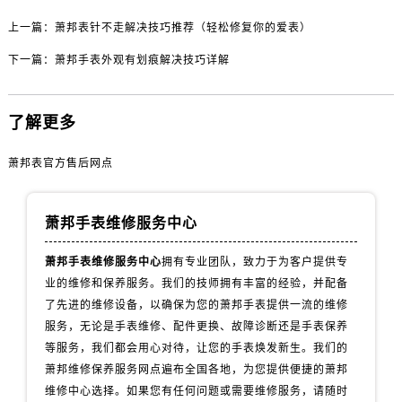
内蒙古自治区乌海市海勃湾区人民南路萧邦售后服务中心（需提前预约）
上一篇：
萧邦表针不走解决技巧推荐（轻松修复你的爱表）
内蒙古自治区乌兰察布市集宁区恩和大街萧邦售后服务中心（需提前预约）
内蒙古自治区锡林郭勒盟市锡林浩特市光明街与额尔敦路交叉口萧邦售后服务中心（需提前预约）
下一篇：
萧邦手表外观有划痕解决技巧详解
内蒙古自治区兴安盟市乌兰浩特市兴安大街萧邦售后服务中心（需提前预约）
山西省大同市平城区迎宾街萧邦售后服务中心（需提前预约）
了解更多
山西省晋城市城区黄华街萧邦售后服务中心（需提前预约）
山西省晋中市榆次区顺城街萧邦售后服务中心（需提前预约）
萧邦表官方售后网点
山西省临汾市尧都区解放路萧邦售后服务中心（需提前预约）
山西省吕梁市离石区永宁中路与建设街交叉口萧邦售后服务中心（需提前预约）
萧邦手表维修服务中心
山西省朔州市朔城区怡西路与鄯阳西街交汇处萧邦售后服务中心（需提前预约）
山西省忻州市忻府区和平东街与七一南路交叉口萧邦售后服务中心（需提前预约）
萧邦手表维修服务中心
拥有专业团队，致力于为客户提供专
山西省阳泉市郊区平阳东街与新城大道交叉口萧邦售后服务中心（需提前预约）
业的维修和保养服务。我们的技师拥有丰富的经验，并配备
了先进的维修设备，以确保为您的萧邦手表提供一流的维修
山西省运城市盐湖区河东街萧邦售后服务中心（需提前预约）
服务，无论是手表维修、配件更换、故障诊断还是手表保养
山西省长治市潞州区英雄中路萧邦售后服务中心（需提前预约）
等服务，我们都会用心对待，让您的手表焕发新生。我们的
山西省太原市迎泽区迎泽街道解放路15号亨得利名表维修授权店3楼萧邦售后服务中心（需提前预约）
萧邦维修保养服务网点遍布全国各地，为您提供便捷的萧邦
天津市和平区赤峰道136号天津国际金融中心26层2603室萧邦售后服务中心（需提前预约）
维修中心选择。如果您有任何问题或需要维修服务，请随时