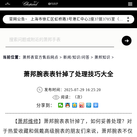
北京市朝阳区建国门外大街甲6号华熙国际中心D座11层1102室（需提前预约）

天津市和平区赤峰道136号天津国际金融中心26层2603室（需提前预约）
▲
官网公告>
上海市徐汇区虹桥路3号港汇中心2座37层3705室（需提前预约）
▼
上海市黄浦区南京东路299号宏伊国际广场写字楼8层806室（需提前预约）
南京市秦淮区中山南路1号南京中心22层22-C1-C3室（需提前预约）
常州市新北区龙锦路1590号现代传媒中心5号楼10层1008室（需提前预约）
徐州市鼓楼区淮海东路29号苏宁广场IFC国际金融中心35层3508室（需提前预约）
当前位置：
萧邦表官方售后网点
>
新闻/知识/问答
>
萧邦知识
>
扬州市邗江区国展路29号星耀天地写字楼1号楼18层1803室（需提前预约）
盐城市盐都区世纪大道5号盐城金融城写字楼1号楼16层1604室（需提前预约）
萧邦腕表表针掉了处理技巧大全
泰州市海陵区永定东路399号置地商务中心东塔（华润万象城）17层1706室（需提前预约）
宁波市江北区大闸南路500号来福士广场办公楼20层2009室（需提前预约）
发布时间：2025-07-29 16:25:20
杭州市上城区钱江路1366号华润大厦A座5层503-5室（需提前预约）
阅读：（
次）
金华市金东区东市南街777号金华万达广场4号楼22楼2209室（需提前预约）
分享到：
绍兴市越城区胜利东路379号世茂天际中心写字楼8层805室（需提前预约）
【
萧邦维修
】萧邦腕表表针掉了，如何妥善处理？对
嘉兴市南湖区广益路705号嘉兴世界贸易中心A座13层1304室（需提前预约）
于热爱收藏和佩戴高级腕表的朋友们来说，萧邦腕表不仅
南昌市红谷滩新区红谷中大道998号绿地双子塔（中央广场）A1座办公楼14层14-07室（需提前预约）