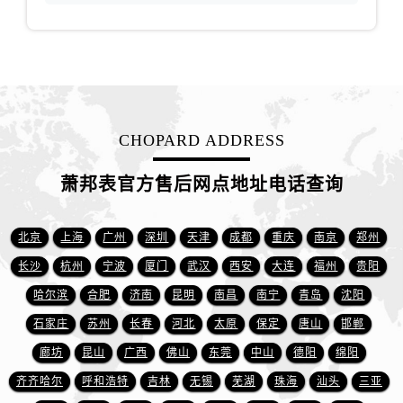
江西省赣州市章贡区文清路萧邦售后服务中心（需提前预约）
江西省吉安市吉州区井冈山大道萧邦售后服务中心（需提前预约）
江西省景德镇市珠山区珠山中路萧邦售后服务中心（需提前预约）
江西省九江市浔阳区浔阳路萧邦售后服务中心（需提前预约）
江西省南昌市红谷滩新区红谷中大道998号绿地双子塔（中央广场）A1座办公楼14层1407室萧邦售后服务中心（需提前预约）
江西省萍乡市安源区萍安北大道与康庄路交叉口萧邦售后服务中心（需提前预约）
CHOPARD ADDRESS
江西省上饶市信州区滨江西路萧邦售后服务中心（需提前预约）
萧邦表官方售后网点地址电话查询
江西省新余市渝水区北湖西路萧邦售后服务中心（需提前预约）
江西省宜春市袁州区中山中路萧邦售后服务中心（需提前预约）
江西省鹰潭市月湖区胜利东路萧邦售后服务中心（需提前预约）
北京
上海
广州
深圳
天津
成都
重庆
南京
郑州
山东省德州市德城区东风中路萧邦售后服务中心（需提前预约）
长沙
杭州
宁波
厦门
武汉
西安
大连
福州
贵阳
山东省东营市东营区济南路萧邦售后服务中心（需提前预约）
哈尔滨
合肥
济南
昆明
南昌
南宁
青岛
沈阳
山东省济南市历下区经十路11111号华润中心写字楼（万象城）15层1508室萧邦售后服务中心（需提前预约）
石家庄
苏州
长春
河北
太原
保定
唐山
邯郸
山东省济宁市任城区太白楼路萧邦售后服务中心（需提前预约）
廊坊
昆山
广西
佛山
东莞
中山
德阳
绵阳
山东省莱芜市文化南路8号银座商城名表维修一楼名表维修萧邦售后服务中心（需提前预约）
齐齐哈尔
呼和浩特
吉林
无锡
芜湖
珠海
汕头
三亚
山东省临沂市兰山区解放路萧邦售后服务中心（需提前预约）