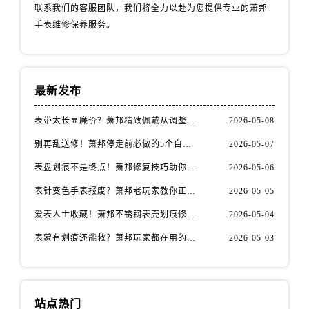
安徽省安庆市迎江区人民路萧邦售后服务中心（需提前预约）
联系我们的客服团队，我们将全力以赴为您提供专业的萧邦
安徽省蚌埠市蚌山区淮河路萧邦售后服务中心（需提前预约）
手表维修保养服务。
安徽省亳州市谯城区魏武大道萧邦售后服务中心（需提前预约）
安徽省池州市贵池区长江路萧邦售后服务中心（需提前预约）
安徽省滁州市琅琊区南谯北路萧邦售后服务中心（需提前预约）
最新发布
安徽省阜阳市颍州区颍州北路萧邦售后服务中心（需提前预约）
表带太长显廉价？萧邦精致佩戴从调整开始！
2026-05-08
安徽省淮北市相山区淮海路萧邦售后服务中心（需提前预约）
安徽省淮南市田家庵区国庆中路萧邦售后服务中心（需提前预约）
别再乱送修！萧邦停走前必做的5个自检步骤
2026-05-07
安徽省黄山市屯溪区黄山西路萧邦售后服务中心（需提前预约）
表盘划痕不是终点！萧邦修复技巧助你重拾自信
2026-05-06
安徽省六安市金安区解放中路萧邦售后服务中心（需提前预约）
表针变色手表报废？萧邦老玩家教你正确应对
2026-05-05
安徽省马鞍山市雨山区湖南西路萧邦售后服务中心（需提前预约）
爱表人士收藏！萧邦不锈钢表壳划痕修复指南
2026-05-04
安徽省宿州市埇桥区人民中路萧邦售后服务中心（需提前预约）
安徽省铜陵市铜官区石城大道萧邦售后服务中心（需提前预约）
表蒙有划痕还能救？萧邦玩家都在用的修复方法
2026-05-03
安徽省芜湖市镜湖区中山路步行街萧邦售后服务中心（需提前预约）
安徽省宣城市宣州区叠嶂西路萧邦售后服务中心（需提前预约）
福建省龙岩市新罗区九一南路萧邦售后服务中心（需提前预约）
站点热门