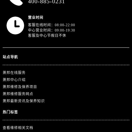
400-885-0231
浙江省舟山市定海区解放东路萧邦售后服务中心（需提前预约）
澳门特别行政区大堂区议事亭前地（新马路）萧邦售后服务中心（需提前预约）
营业时间
澳门特别行政区风顺堂区南湾大马路萧邦售后服务中心（需提前预约）
客服在线时间：08:00-22:00
澳门特别行政区花地玛堂区关闸广场萧邦售后服务中心（需提前预约）
中心营业时间：09:00-19:30
澳门特别行政区花王堂区大三巴商圈萧邦售后服务中心（需提前预约）
客服及中心节假日不休
澳门特别行政区嘉模堂区官也街萧邦售后服务中心（需提前预约）
澳门省路氹城市金光大道萧邦售后服务中心（需提前预约）
站点导航
澳门特别行政区望德堂区塔石广场萧邦售后服务中心（需提前预约）
福建省福州市晋安区竹屿路6号东二环泰禾广场2号楼5层509室萧邦售后服务中心（需提前预约）
萧邦在线服务
福建省厦门市思明区湖滨东路95号万象城华润大厦B座11层1104室萧邦售后服务中心（需提前预约）
萧邦中心介绍
广东省潮州市潮安区新风路与潮汕路交汇处萧邦售后服务中心（需提前预约）
萧邦维修及保养项目
广东省广州市天河区天河路230号万菱汇国际中心A塔7层704室萧邦售后服务中心（需提前预约）
萧邦维修服务网点
萧邦最新资讯及保养知识
广东省广州市越秀区环市东路371-375号世界贸易中心大厦南塔15层1507室萧邦售后服务中心（需提前预约）
广东省河源市源城区越王大道萧邦售后服务中心（需提前预约）
热门标签
广东省惠州市惠城区江北文昌一路7号华贸大厦1座30层3005室萧邦售后服务中心（需提前预约）
广东省江门市蓬江区广场西路萧邦售后服务中心（需提前预约）
查看维修相关文档