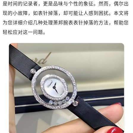
济南市历下区经十路11111号华润中心写字楼（万象城）15层1508室（需提前预约）
是时间的记录者，更是品味与个性的象征。然而，偶尔出
广州市天河区天河路230号万菱汇国际中心A塔7层704室（需提前预约）
现的小故障，如表针掉落，却可能让人感到困扰。本文将
广州市越秀区环市东路371-375号世界贸易中心大厦南塔15层1507室（需提前预约）
为您详细介绍几种处理萧邦腕表表针掉落的方法，帮助您
深圳市罗湖区深南东路5001号华润大厦17层1701室（需提前预约）
轻松应对这一问题。
惠州市惠城区江北文昌一路7号华贸大厦（华贸天地）1座30层30-05室（需提前预约）
厦门市思明区湖滨东路95号万象城华润大厦B座11层1104室（需提前预约）
福州市晋安区竹屿路6号东二环泰禾广场2号楼5层509室（需提前预约）
成都市锦江区人民东路6号SAC东原中心24层2406B室（需提前预约）
重庆市江北区观音桥步行街2号融恒时代广场9层902室（需提前预约）
长沙市芙蓉区建湘路393号世茂环球金融中心写字楼10层1013室（需提前预约）
郑州市二七区民主路10号华润大厦29层2905室（需提前预约）
太原市迎泽区迎泽街道解放路15号亨得利名表维修授权店3楼（需提前预约）
沈阳市沈河区中街路137号亨得利名表维修授权店1楼（需提前预约）
沈阳市沈河区中街路83号亨得利名表维修授权店1楼（需提前预约）
乌鲁木齐市天山区红山路26号时代广场（CCMALL）C座17层17-B（需提前预约）
温州市鹿城区锦绣路1067号置信广场10层1015室（需提前预约）