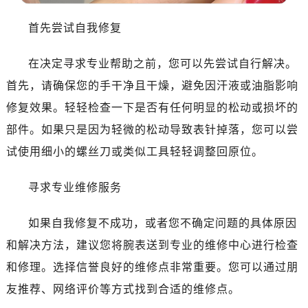
哈尔滨市南岗区东大直街146号上和置地广场金座12层1214室（需提前预约）
大连市中山区人民路15号国际金融大厦7层G室（需提前预约）
首先尝试自我修复
佛山市禅城区季华五路57号万科金融中心C座12层1205室（需提前预约）
在决定寻求专业帮助之前，您可以先尝试自行解决。
东莞市东城街道鸿福东路1号民盈国贸中心T1写字楼9层907室（需提前预约）
无锡市梁溪区人民中路139号恒隆广场写字楼1座11层1104室（需提前预约）
首先，请确保您的手干净且干燥，避免因汗液或油脂影响
南通市崇川区工农路57号圆融广场写字楼16层1603室（需提前预约）
修复效果。轻轻检查一下是否有任何明显的松动或损坏的
苏州市苏州工业园区星港街199号苏州中心办公楼C座22层08室（需提前预约）
部件。如果只是因为轻微的松动导致表针掉落，您可以尝
武汉市江汉区解放大道686号世界贸易大厦38层09室（需提前预约）
试使用细小的螺丝刀或类似工具轻轻调整回原位。
南宁市青秀区金湖路59号地王大厦12楼1224室（需提前预约）
合肥市蜀山区潜山路111号万象城华润大厦B座12楼03室（需提前预约）
寻求专业维修服务
泉州市丰泽区宝洲路729号浦西万达中心写字楼A座7楼709室（需提前预约）
青岛市南区山东路6号华润大厦B座22层04室（需提前预约）
如果自我修复不成功，或者您不确定问题的具体原因
烟台市芝罘区胜利路139号万达金融中心A座907室（需提前预约）
和解决方法，建议您将腕表送到专业的维修中心进行检查
长春市朝阳区西安大路727号中银大厦A座(旺进大厦)18层09室（需提前预约）
和修理。选择信誉良好的维修点非常重要。您可以通过朋
贵阳市南明区都司高架桥路33号亨特国际金融中心14楼14D（需提前预约）
友推荐、网络评价等方式找到合适的维修点。
昆明市盘龙区北京路928号同德昆明广场写字楼10层06室（需提前预约）