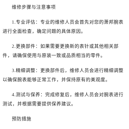
石家庄市长安区中山东路39号勒泰中心写字楼B座13层07室（需提前预约）
维修步骤与注意事项
西安市碑林区南关正街88号华侨城长安国际中心E座6楼10室（需提前预约）
海口市龙华区金贸东路5号海口华润大厦B座17层1707室（需提前预约）
1.专业评估：专业的维修人员会首先对您的萧邦腕表
唐山市路南区新华东道100号万达广场写字楼A座10层1002室（需提前预约）
进行全面检查，确定问题的具体原因。
黑龙江省大庆市萨尔图区会战大街萧邦售后服务中心（需提前预约）
黑龙江省鹤岗市向阳区红军路萧邦售后服务中心（需提前预约）
2.更换部件：如果需要更换新的表针或其他相关部
黑龙江省黑河市爱辉区中央街萧邦售后服务中心（需提前预约）
件，请确保使用与原装一致或品质相当的零件。
黑龙江省鸡西市鸡冠区红军路萧邦售后服务中心（需提前预约）
黑龙江省佳木斯市向阳区长安路萧邦售后服务中心（需提前预约）
3.精细调整：更换部件后，维修人员会进行精细调整
黑龙江省牡丹江市东安区太平路萧邦售后服务中心（需提前预约）
以确保腕表能够正常工作，并保持原有的美观度。
黑龙江省七台河市桃山区大同街萧邦售后服务中心（需提前预约）
黑龙江省齐齐哈尔市龙沙区龙华路萧邦售后服务中心（需提前预约）
4.测试与保养：完成修复后，维修人员会对腕表进行
黑龙江省双鸭山市尖山区新兴大街萧邦售后服务中心（需提前预约）
测试，并根据需要提供保养建议。
黑龙江省绥化市北林区新华街与康庄路交叉口萧邦售后服务中心（需提前预约）
黑龙江省伊春市伊美区通河路萧邦售后服务中心（需提前预约）
预防措施
吉林省白城市洮北区明仁南街萧邦售后服务中心（需提前预约）