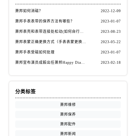
福建省南平市建阳区人民西路萧邦售后服务中心（需提前预约）
福建省宁德市蕉城区天湖东路萧邦售后服务中心（需提前预约）
萧邦如何消磁？
2022-12-09
福建省莆田市城厢区霞林街道荔华东大道萧邦售后服务中心（需提前预约）
萧邦手表表带的保养方法有哪些？
2023-01-07
福建省三明市三元区东乾二路萧邦售后服务中心（需提前预约）
萧邦表壳和表带连接处松动(如何自行修复)
2023-08-23
福建省漳州市龙文区步港路萧邦售后服务中心（需提前预约）
萧邦表蒙正确更换方式（手表表蒙更换知识）
2023-05-22
江苏省常州市新北区龙锦路1590号现代传媒中心5号楼10层1008室萧邦售后服务中心（需提前预约）
萧邦手表受磁如何处理
2023-01-07
江苏省淮安市清江浦区淮海北路萧邦售后服务中心（需提前预约）
江苏省连云港市海州区通灌北路萧邦售后服务中心（需提前预约）
萧邦宣布演员成毅出任萧邦Happy Diamonds系列品牌大使
2023-02-18
江苏省南京市秦淮区中山南路1号南京中心22层22-C1-C3室萧邦售后服务中心（需提前预约）
江苏省宿迁市宿城区西湖路萧邦售后服务中心（需提前预约）
江苏省泰州市海陵区永定东路399号置地商务中心东塔（华润万象城）17层1706室萧邦售后服务中心（需提前预约）
分类标签
江苏省徐州市鼓楼区淮海东路29号苏宁广场IFC国际金融中心35层3508室萧邦售后服务中心（需提前预约）
江苏省盐城市盐都区世纪大道5号盐城金融城写字楼1号楼16层1604室萧邦售后服务中心（需提前预约）
萧邦维修
江苏省扬州市邗江区国展路29号星耀天地写字楼1号楼18层1803室萧邦售后服务中心（需提前预约）
萧邦保养
江苏省镇江市京口区中山东路萧邦售后服务中心（需提前预约）
萧邦配件
江西省抚州市临川区赣东大道萧邦售后服务中心（需提前预约）
萧邦新闻