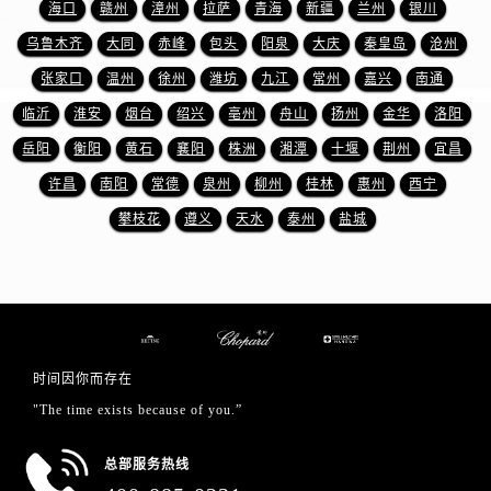
山东省日照市东港区烟台路萧邦售后服务中心（需提前预约）
海口
赣州
漳州
拉萨
青海
新疆
兰州
银川
山东省泰安市泰山区财源街道泰山大街萧邦售后服务中心（需提前预约）
乌鲁木齐
大同
赤峰
包头
阳泉
大庆
秦皇岛
沧州
山东省威海市环翠区新威海路89号振华商厦一楼名表维修萧邦售后服务中心（需提前预约）
张家口
温州
徐州
潍坊
九江
常州
嘉兴
南通
山东省潍坊市奎文区东风东街萧邦售后服务中心（需提前预约）
临沂
淮安
烟台
绍兴
亳州
舟山
扬州
金华
洛阳
山东省枣庄市滕州市北辛路与善国路交叉口萧邦售后服务中心（需提前预约）
岳阳
衡阳
黄石
襄阳
株洲
湘潭
十堰
荆州
宜昌
山东省淄博市张店区金晶大道萧邦售后服务中心（需提前预约）
许昌
南阳
常德
泉州
柳州
桂林
惠州
西宁
上海市黄浦区南京东路299号宏伊国际广场写字楼8层806室萧邦售后服务中心（需提前预约）
攀枝花
遵义
天水
泰州
盐城
上海市徐汇区虹桥路3号港汇中心2座37层3705室萧邦售后服务中心（需提前预约）
浙江省杭州市上城区钱江路1366号华润大厦A座5层503-5室萧邦售后服务中心（需提前预约）
浙江省湖州市吴兴区劳动路萧邦售后服务中心（需提前预约）
浙江省嘉兴市南湖区广益路705号嘉兴世界贸易中心A座13层1304室萧邦售后服务中心（需提前预约）
浙江省金华市金东区东市南街777号金华万达广场4号楼22楼2209室萧邦售后服务中心（需提前预约）
浙江省丽水市莲都区解放街萧邦售后服务中心（需提前预约）
时间因你而存在
浙江省宁波市江北区大闸南路500号来福士广场办公楼20层2009室萧邦售后服务中心（需提前预约）
"The time exists because of you.”
浙江省衢州市柯城区上街萧邦售后服务中心（需提前预约）
总部服务热线
浙江省绍兴市越城区胜利东路379号世茂天际中心写字楼8层805室萧邦售后服务中心（需提前预约）