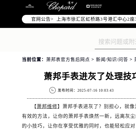
北京市朝阳区建国门外大街甲6号华熙
天津市和平区赤峰道136号天津国际金
官网公告>
上海市徐汇区虹桥路3号港汇中心2座3
上海市黄浦区南京东路299号宏伊国
南京市秦淮区中山南路1号南京中心22层
常州市新北区龙锦路1590号现代传媒
徐州市鼓楼区淮海东路29号苏宁广场I
当前位置：
萧邦表官方售后网点
>
新闻/知识/问答
>
扬州市邗江区国展路29号星耀天地写字
盐城市盐都区世纪大道5号盐城金融城写
萧邦手表进灰了处理技
泰州市海陵区永定东路399号置地商务
宁波市江北区大闸南路500号来福士广
发布时间：2025-07-16 10:03:43
杭州市上城区钱江路1366号华润大厦A
金华市金东区东市南街777号金华万达
【
萧邦维修
】萧邦手表进灰了？别担心，就像
绍兴市越城区胜利东路379号世茂天
有效的方法，让你的萧邦手表焕然一新，远离灰尘
嘉兴市南湖区广益路705号嘉兴世界贸
的小技巧，让你在享受优雅的同时，也能轻松应对
南昌市红谷滩新区红谷中大道998号绿