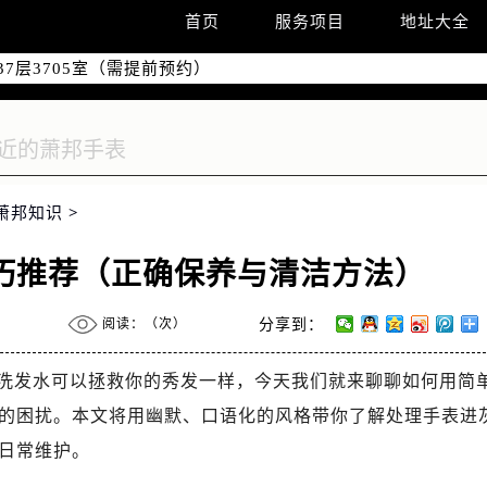
国际中心D座11层1102室（需提前预约）
首页
服务项目
地址大全
融中心26层2603室（需提前预约）
7层3705室（需提前预约）
际广场写字楼8层806室（需提前预约）
22-C1-C3室（需提前预约）
中心5号楼10层1008室（需提前预约）
FC国际金融中心35层3508室（需提前预约）
萧邦知识
>
楼1号楼18层1803室（需提前预约）
字楼1号楼16层1604室（需提前预约）
巧推荐（正确保养与清洁方法）
中心东塔（华润万象城）17层1706室（需提前预约）
场办公楼20层2009室（需提前预约）
阅读：（
次）
分享到：
座5层503-5室（需提前预约）
广场4号楼22楼2209室（需提前预约）
洗发水可以拯救你的秀发一样，今天我们就来聊聊如何用简
际中心写字楼8层805室（需提前预约）
的困扰。本文将用幽默、口语化的风格带你了解处理手表进
易中心A座13层1304室（需提前预约）
日常维护。
地双子塔（中央广场）A1座办公楼14层14-07室（需提前预约