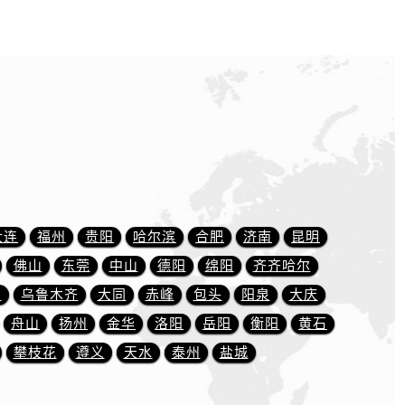
大连
福州
贵阳
哈尔滨
合肥
济南
昆明
佛山
东莞
中山
德阳
绵阳
齐齐哈尔
川
乌鲁木齐
大同
赤峰
包头
阳泉
大庆
舟山
扬州
金华
洛阳
岳阳
衡阳
黄石
攀枝花
遵义
天水
泰州
盐城
）