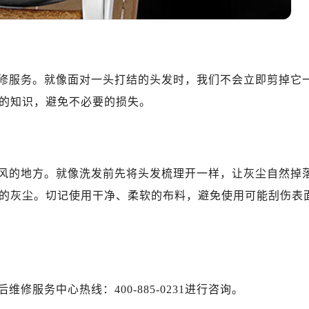
地广场金座12层1214室（需提前预约）
厦7层G室（需提前预约）
心C座12层1205室（需提前预约）
中心T1写字楼9层907室（需提前预约）
修服务。就像面对一头打结的头发时，我们不会立即剪掉它
写字楼1座11层1104室（需提前预约）
的知识，避免不必要的损失。
楼16层1603室（需提前预约）
中心办公楼C座22层08室（需提前预约）
大厦38层09室（需提前预约）
楼1224室（需提前预约）
风的地方。就像洗发前先将头发梳理开一样，让灰尘自然掉
大厦B座12楼03室（需提前预约）
的灰尘。切记使用干净、柔软的布料，避免使用可能刮伤表
心写字楼A座7楼709室（需提前预约）
2层04室（需提前预约）
心A座907室（需提前预约）
A座(旺进大厦)18层09室（需提前预约）
国际金融中心14楼14D（需提前预约）
服务中心热线：400-885-0231进行咨询。
广场写字楼10层06室（需提前预约）