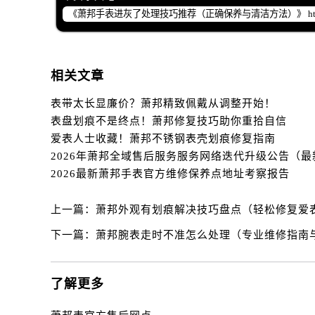
辽宁省辽阳市白塔区新运大街萧邦售
辽宁省盘锦市兴隆台区石油大街萧邦
辽宁省铁岭市银州区南马路萧邦售后
辽宁省营口市站前区市府路与渤海大
相关文章
辽宁省沈阳市沈河区中街路137号亨
表带太长显廉价？萧邦精致佩戴从调整开始！
辽宁省沈阳市沈河区中街路83号亨
表盘划痕不是终点！萧邦修复技巧助你重拾自信
北京市朝阳区建国门外大街甲6号华熙
爱表人士收藏！萧邦不锈钢表壳划痕修复指南
北京市东城区东长安街1号王府井东方
河北省保定市竞秀区朝阳北大街北国
2026最新萧邦手表官方维修保养点地址考察报告
内蒙古自治区阿拉善盟市左旗土尔扈
内蒙古自治区巴彦淖尔市临河区新华
上一篇：
萧邦外观有划痕解决技巧盘点（轻松修复爱
内蒙古自治区包头市青山区幸福路甲
下一篇：
萧邦腕表走时不准怎么处理（专业维修指南
内蒙古自治区赤峰市红山区哈达街萧
内蒙古自治区鄂尔多斯市东胜区伊金
内蒙古自治区呼伦贝尔市海拉尔区中
了解更多
内蒙古自治区通辽市科尔沁区明仁大