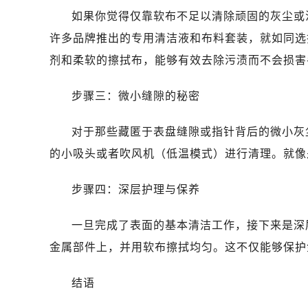
石家庄市长安区中山东路39号勒泰中
如果你觉得仅靠软布不足以清除顽固的灰尘或
西安市碑林区南关正街88号华侨城长
许多品牌推出的专用清洁液和布料套装，就如同选
海口市龙华区金贸东路5号海口华润大厦
剂和柔软的擦拭布，能够有效去除污渍而不会损害
唐山市路南区新华东道100号万达广场
黑龙江省大庆市萨尔图区会战大街萧
步骤三：微小缝隙的秘密
黑龙江省鹤岗市向阳区红军路萧邦售
黑龙江省黑河市爱辉区中央街萧邦售
对于那些藏匿于表盘缝隙或指针背后的微小灰
黑龙江省鸡西市鸡冠区红军路萧邦售
的小吸头或者吹风机（低温模式）进行清理。就像
黑龙江省佳木斯市向阳区长安路萧邦
黑龙江省牡丹江市东安区太平路萧邦
步骤四：深层护理与保养
黑龙江省七台河市桃山区大同街萧邦
黑龙江省齐齐哈尔市龙沙区龙华路萧
一旦完成了表面的基本清洁工作，接下来是深
黑龙江省双鸭山市尖山区新兴大街萧
金属部件上，并用软布擦拭均匀。这不仅能够保护
黑龙江省绥化市北林区新华街与康庄
黑龙江省伊春市伊美区通河路萧邦售
结语
吉林省白城市洮北区明仁南街萧邦售