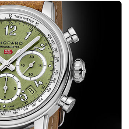
心写字楼（万象城）15层1508室（需提前预约）
中心A塔7层704室（需提前预约）
界贸易中心大厦南塔15层1507室（需提前预约）
厦17层1701室（需提前预约）
（华贸天地）1座30层30-05室（需提前预约）
大厦B座11层1104室（需提前预约）
场2号楼5层509室（需提前预约）
心24层2406B室（需提前预约）
代广场9层902室（需提前预约）
融中心写字楼10层1013室（需提前预约）
层2905室（需提前预约）
得利名表维修授权店3楼（需提前预约）
表维修授权店1楼（需提前预约）
维修授权店1楼（需提前预约）
（CCMALL）C座17层17-B（需提前预约）
10层1015室（需提前预约）