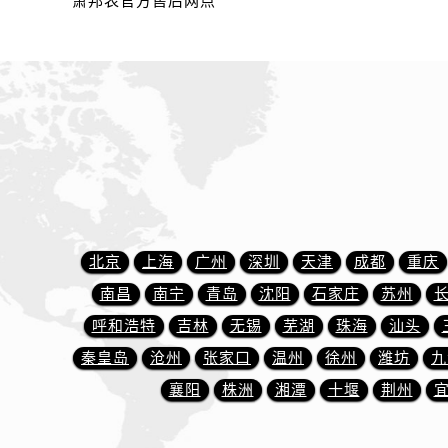
萧邦表官方售后网点
内蒙古自治区乌海市海勃湾区人民南
内蒙古自治区乌兰察布市集宁区恩和
内蒙古自治区锡林郭勒盟市锡林浩特
内蒙古自治区兴安盟市乌兰浩特市兴
山西省大同市平城区迎宾街萧邦售后
山西省晋城市城区黄华街萧邦售后服
山西省晋中市榆次区顺城街萧邦售后
山西省临汾市尧都区解放路萧邦售后
山西省吕梁市离石区永宁中路与建设
山西省朔州市朔城区怡西路与鄯阳西
北京
上海
广州
深圳
天津
成都
重庆
山西省忻州市忻府区和平东街与七一
南昌
南宁
青岛
沈阳
石家庄
苏州
山西省阳泉市郊区平阳东街与新城大
呼和浩特
吉林
无锡
芜湖
珠海
汕头
山西省运城市盐湖区河东街萧邦售后
秦皇岛
沧州
张家口
温州
徐州
潍坊
九
山西省长治市潞州区英雄中路萧邦售
襄阳
株洲
湘潭
十堰
荆州
山西省太原市迎泽区迎泽街道解放路
天津市和平区赤峰道136号天津国际金