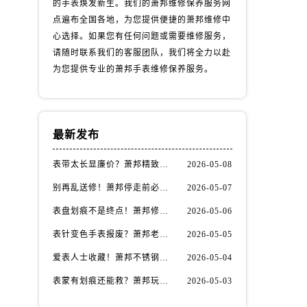
的手表焕发新生。我们的萧邦维修保养服务网
点遍布全国各地，为您提供便捷的萧邦维修中
心选择。如果您有任何问题或需要维修服务，
请随时联系我们的客服团队，我们将全力以赴
为您提供专业的萧邦手表维修保养服务。
最新发布
表带太长显廉价？萧邦精致佩戴从调整开始！
2026-05-08
别再乱送修！萧邦停走前必做的5个自检步骤
2026-05-07
表盘划痕不是终点！萧邦修复技巧助你重拾自信
2026-05-06
表针变色手表报废？萧邦老玩家教你正确应对
2026-05-05
爱表人士收藏！萧邦不锈钢表壳划痕修复指南
2026-05-04
表蒙有划痕还能救？萧邦玩家都在用的修复方法
2026-05-03