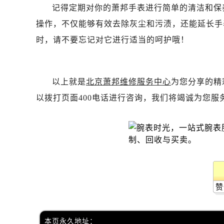
吉林省白山市浑江区浑江大街萧邦售
记得定期对你的萧邦手表进行简单的清洁和保
吉林省吉林市船营区河南街萧邦售后
操作，不仅能够有效去除灰尘和污渍，还能延长手
吉林省辽源市龙山区人民大街萧邦售
时，请不要忘记对它进行适当的呵护哦！
吉林省梅河口市新华街道梅河大街萧
吉林省四平市铁东区紫气大路与南九
吉林省松原市宁江区五环大街萧邦售
以上就是
北京萧邦维修服务中心
为您分享的精
吉林省通化市东昌区环通乡江南大街
以拨打页面400电话进行咨询，我们将竭诚为您服
吉林省延边市延吉市解放路萧邦售后
辽宁省鞍山市铁东区站前街萧邦售后
辽宁省本溪市平山区胜利路萧邦售后
辽宁省朝阳市双塔区新华路萧邦售后
辽宁省丹东市振兴区七经街萧邦售后
辽宁省抚顺市新抚区东一路萧邦售后
辽宁省阜新市海州区解放大街萧邦售
赞
辽宁省葫芦岛市连山区中央路萧邦售
辽宁省锦州市古塔区中央大街萧邦售
本页永久地址：