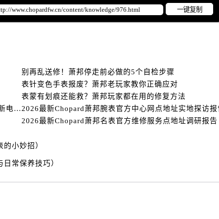
后服务中心（需提前预约）
一键复制
售后服务中心（需提前预约）
服务中心（需提前预约）
街交叉口萧邦售后服务中心（需提前预约）
得利名表维修授权店1楼萧邦售后服务中心（需提前预约）
别再乱送修！萧邦停走前必做的5个自检步骤
得利名表维修授权店1楼萧邦售后服务中心（需提前预约）
表针变色手表报废？萧邦老玩家教你正确应对
国际中心D座11层1102室萧邦售后服务中心（需提前预约）
表蒙有划痕还能救？萧邦玩家都在用的修复方法
广场W3座6层602室萧邦售后服务中心（需提前预约）
2026年萧邦全域售后服务服务网络迭代升级公告（最新电话及地址）
2026最新Chopard萧邦腕表官方中心网点地址实地探访报
先天下萧邦售后服务中心（需提前预约）
2026最新Chopard萧邦名表官方维修服务点地址调研报告
特大街萧邦售后服务中心（需提前预约）
街萧邦售后服务中心（需提前预约）
表的小妙招）
3号王府井百货名表维修萧邦售后服务中心（需提前预约）
与日常保养技巧）
邦售后服务中心（需提前预约）
霍洛街萧邦售后服务中心（需提前预约）
央街萧邦售后服务中心（需提前预约）
街萧邦售后服务中心（需提前预约）