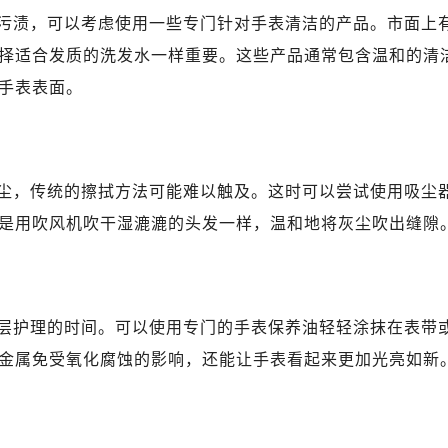
心写字楼B座13层07室（需提前预约）
污渍，可以考虑使用一些专门针对手表清洁的产品。市面上
安国际中心E座6楼10室（需提前预约）
择适合发质的洗发水一样重要。这些产品通常包含温和的清
B座17层1707室（需提前预约）
手表表面。
写字楼A座10层1002室（需提前预约）
邦售后服务中心（需提前预约）
后服务中心（需提前预约）
后服务中心（需提前预约）
尘，传统的擦拭方法可能难以触及。这时可以尝试使用吸尘
后服务中心（需提前预约）
是用吹风机吹干湿漉漉的头发一样，温和地将灰尘吹出缝隙
售后服务中心（需提前预约）
售后服务中心（需提前预约）
售后服务中心（需提前预约）
邦售后服务中心（需提前预约）
层护理的时间。可以使用专门的手表保养油轻轻涂抹在表带
邦售后服务中心（需提前预约）
金属免受氧化腐蚀的影响，还能让手表看起来更加光亮如新
路交叉口萧邦售后服务中心（需提前预约）
后服务中心（需提前预约）
后服务中心（需提前预约）