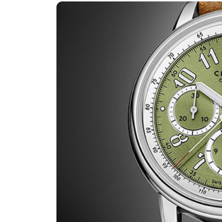
济南市历下区经十路11111号华润中
广州市天河区天河路230号万菱汇国际
广州市越秀区环市东路371-375号世
深圳市罗湖区深南东路5001号华润大
惠州市惠城区江北文昌一路7号华贸大厦
厦门市思明区湖滨东路95号万象城华润
福州市晋安区竹屿路6号东二环泰禾广
成都市锦江区人民东路6号SAC东原中
重庆市江北区观音桥步行街2号融恒时
长沙市芙蓉区建湘路393号世茂环球金
郑州市二七区民主路10号华润大厦29
太原市迎泽区迎泽街道解放路15号亨
沈阳市沈河区中街路137号亨得利名
沈阳市沈河区中街路83号亨得利名表
乌鲁木齐市天山区红山路26号时代广场
温州市鹿城区锦绣路1067号置信广场