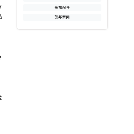
有
萧邦配件
洁
萧邦新闻
器
。
或
。