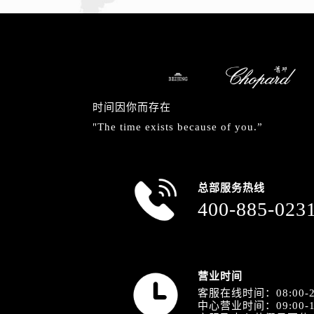
安徽省安庆市迎江区人民路萧邦售后
安徽省蚌埠市蚌山区淮河路萧邦售后
安徽省亳州市谯城区魏武大道萧邦售
安徽省池州市贵池区长江路萧邦售后
安徽省滁州市琅琊区南谯北路萧邦售
安徽省阜阳市颍州区颍州北路萧邦售
时间因你而存在
安徽省淮北市相山区淮海路萧邦售后
"The time exists because of you.”
安徽省淮南市田家庵区国庆中路萧邦
安徽省黄山市屯溪区黄山西路萧邦售
安徽省六安市金安区解放中路萧邦售
总部服务热线
安徽省马鞍山市雨山区湖南西路萧邦
400-885-023
安徽省宿州市埇桥区人民中路萧邦售
安徽省铜陵市铜官区石城大道萧邦售
安徽省芜湖市镜湖区中山路步行街萧
营业时间
安徽省宣城市宣州区叠嶂西路萧邦售
客服在线时间：08:00-2
福建省龙岩市新罗区九一南路萧邦售
中心营业时间：09:00-1