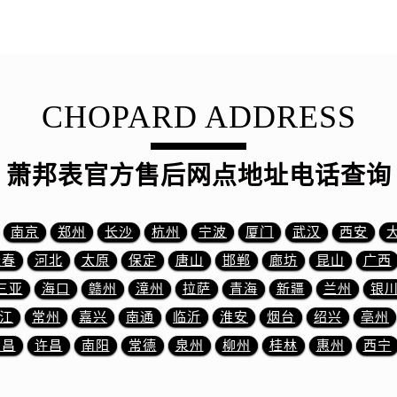
路萧邦售后服务中心（需提前预约）
大街萧邦售后服务中心（需提前预约）
市光明街与额尔敦路交叉口萧邦售后服务中心（需提前预约）
安大街萧邦售后服务中心（需提前预约）
服务中心（需提前预约）
CHOPARD ADDRESS
务中心（需提前预约）
服务中心（需提前预约）
萧邦表官方售后网点地址电话查询
服务中心（需提前预约）
街交叉口萧邦售后服务中心（需提前预约）
街交汇处萧邦售后服务中心（需提前预约）
南京
郑州
长沙
杭州
宁波
厦门
武汉
西安
南路交叉口萧邦售后服务中心（需提前预约）
长春
河北
太原
保定
唐山
邯郸
廊坊
昆山
广西
道交叉口萧邦售后服务中心（需提前预约）
三亚
海口
赣州
漳州
拉萨
青海
新疆
兰州
银
服务中心（需提前预约）
江
常州
嘉兴
南通
临沂
淮安
烟台
绍兴
亳州
后服务中心（需提前预约）
宜昌
许昌
南阳
常德
泉州
柳州
桂林
惠州
西宁
15号亨得利名表维修授权店3楼萧邦售后服务中心（需提前预约
融中心26层2603室萧邦售后服务中心（需提前预约）