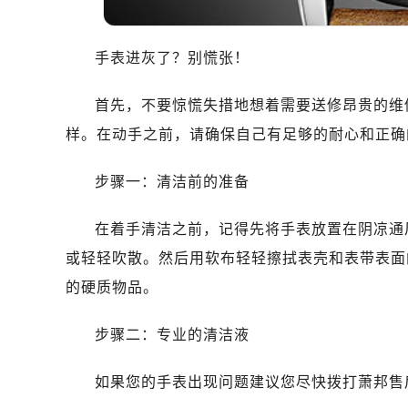
哈尔滨市南岗区东大直街146号上和置
大连市中山区人民路15号国际金融大
手表进灰了？别慌张！
佛山市禅城区季华五路57号万科金融中
东莞市东城街道鸿福东路1号民盈国贸
首先，不要惊慌失措地想着需要送修昂贵的维
无锡市梁溪区人民中路139号恒隆广场
样。在动手之前，请确保自己有足够的耐心和正确
南通市崇川区工农路57号圆融广场写字
苏州市苏州工业园区星港街199号苏州
步骤一：清洁前的准备
武汉市江汉区解放大道686号世界贸易
南宁市青秀区金湖路59号地王大厦12
在着手清洁之前，记得先将手表放置在阴凉通
合肥市蜀山区潜山路111号万象城华润
或轻轻吹散。然后用软布轻轻擦拭表壳和表带表面
泉州市丰泽区宝洲路729号浦西万达中
的硬质物品。
青岛市南区山东路6号华润大厦B座2
烟台市芝罘区胜利路139号万达金融中
步骤二：专业的清洁液
长春市朝阳区西安大路727号中银大厦
贵阳市南明区都司高架桥路33号亨特
如果您的手表出现问题建议您尽快拨打萧邦售后维修
昆明市盘龙区北京路928号同德昆明