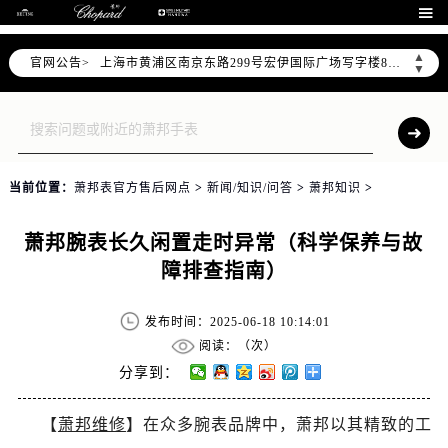
天津市和平区赤峰道136号天津国际金融中心26层2603室（需提前预约）

上海市徐汇区虹桥路3号港汇中心2座37层3705室（需提前预约）
▲
官网公告>
上海市黄浦区南京东路299号宏伊国际广场写字楼8层806室（需提前预约）
▼
南京市秦淮区中山南路1号南京中心22层22-C1-C3室（需提前预约）
常州市新北区龙锦路1590号现代传媒中心5号楼10层1008室（需提前预约）
徐州市鼓楼区淮海东路29号苏宁广场IFC国际金融中心35层3508室（需提前预约）
扬州市邗江区国展路29号星耀天地写字楼1号楼18层1803室（需提前预约）
当前位置：
萧邦表官方售后网点
>
新闻/知识/问答
>
萧邦知识
>
盐城市盐都区世纪大道5号盐城金融城写字楼1号楼16层1604室（需提前预约）
泰州市海陵区永定东路399号置地商务中心东塔（华润万象城）17层1706室（需提前预约）
萧邦腕表长久闲置走时异常（科学保养与故
宁波市江北区大闸南路500号来福士广场办公楼20层2009室（需提前预约）
障排查指南）
杭州市上城区钱江路1366号华润大厦A座5层503-5室（需提前预约）
金华市金东区东市南街777号金华万达广场4号楼22楼2209室（需提前预约）
发布时间：2025-06-18 10:14:01
绍兴市越城区胜利东路379号世茂天际中心写字楼8层805室（需提前预约）
阅读：（
次）
嘉兴市南湖区广益路705号嘉兴世界贸易中心A座13层1304室（需提前预约）
分享到：
南昌市红谷滩新区红谷中大道998号绿地双子塔（中央广场）A1座办公楼14层14-07室（需提前预约）
【
萧邦维修
】在众多腕表品牌中，萧邦以其精致的工
济南市历下区经十路11111号华润中心写字楼（万象城）15层1508室（需提前预约）