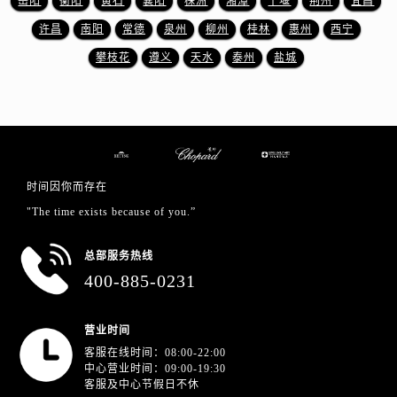
岳阳
衡阳
黄石
襄阳
株洲
湘潭
十堰
荆州
宜昌
澳门特别行政区大堂区议事亭前地（新马路）萧邦售后服务中心（需提前预约）
许昌
南阳
常德
泉州
柳州
桂林
惠州
西宁
澳门特别行政区风顺堂区南湾大马路萧邦售后服务中心（需提前预约）
澳门特别行政区花地玛堂区关闸广场萧邦售后服务中心（需提前预约）
攀枝花
遵义
天水
泰州
盐城
澳门特别行政区花王堂区大三巴商圈萧邦售后服务中心（需提前预约）
澳门特别行政区嘉模堂区官也街萧邦售后服务中心（需提前预约）
澳门省路氹城市金光大道萧邦售后服务中心（需提前预约）
澳门特别行政区望德堂区塔石广场萧邦售后服务中心（需提前预约）
福建省福州市晋安区竹屿路6号东二环泰禾广场2号楼5层509室萧邦售后服务中心（需提前预约）
时间因你而存在
福建省厦门市思明区湖滨东路95号万象城华润大厦B座11层1104室萧邦售后服务中心（需提前预约）
"The time exists because of you.”
广东省潮州市潮安区新风路与潮汕路交汇处萧邦售后服务中心（需提前预约）
广东省广州市天河区天河路230号万菱汇国际中心A塔7层704室萧邦售后服务中心（需提前预约）
总部服务热线
400-885-0231
广东省广州市越秀区环市东路371-375号世界贸易中心大厦南塔15层1507室萧邦售后服务中心（需提前预约）
广东省河源市源城区越王大道萧邦售后服务中心（需提前预约）
广东省惠州市惠城区江北文昌一路7号华贸大厦1座30层3005室萧邦售后服务中心（需提前预约）
营业时间
客服在线时间：08:00-22:00
广东省江门市蓬江区广场西路萧邦售后服务中心（需提前预约）
中心营业时间：09:00-19:30
广东省揭阳市榕城进贤门步行街萧邦售后服务中心（需提前预约）
客服及中心节假日不休