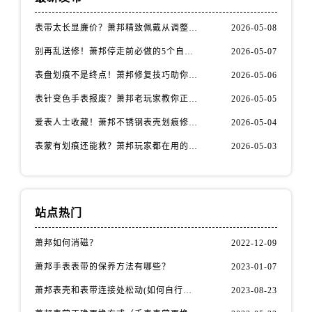
福建省宁德市蕉城区天湖东路萧邦售后服务中心（需提前预约）
福建省莆田市城厢区霞林街道荔华东大道萧邦售后服务中心（需提前预约）
表带太长显廉价？萧邦精致佩戴从调整开始！
2026-05-08
福建省三明市三元区东乾二路萧邦售后服务中心（需提前预约）
别再乱送修！萧邦停走前必做的5个自检步骤
2026-05-07
福建省漳州市龙文区步港路萧邦售后服务中心（需提前预约）
表盘划痕不是终点！萧邦修复技巧助你重拾自信
2026-05-06
江苏省常州市新北区龙锦路1590号现代传媒中心5号楼10层1008室萧邦售后服务中心（需提前预约）
表针变色手表报废？萧邦老玩家教你正确应对
2026-05-05
江苏省淮安市清江浦区淮海北路萧邦售后服务中心（需提前预约）
江苏省连云港市海州区通灌北路萧邦售后服务中心（需提前预约）
爱表人士收藏！萧邦不锈钢表壳划痕修复指南
2026-05-04
江苏省南京市秦淮区中山南路1号南京中心22层22-C1-C3室萧邦售后服务中心（需提前预约）
表蒙有划痕还能救？萧邦玩家都在用的修复方法
2026-05-03
江苏省宿迁市宿城区西湖路萧邦售后服务中心（需提前预约）
江苏省泰州市海陵区永定东路399号置地商务中心东塔（华润万象城）17层1706室萧邦售后服务中心（需提前预约）
江苏省徐州市鼓楼区淮海东路29号苏宁广场IFC国际金融中心35层3508室萧邦售后服务中心（需提前预约）
站点热门
江苏省盐城市盐都区世纪大道5号盐城金融城写字楼1号楼16层1604室萧邦售后服务中心（需提前预约）
江苏省扬州市邗江区国展路29号星耀天地写字楼1号楼18层1803室萧邦售后服务中心（需提前预约）
萧邦如何消磁？
2022-12-09
江苏省镇江市京口区中山东路萧邦售后服务中心（需提前预约）
萧邦手表表带的保养方法有哪些？
2023-01-07
江西省抚州市临川区赣东大道萧邦售后服务中心（需提前预约）
萧邦表壳和表带连接处松动(如何自行修复)
2023-08-23
江西省赣州市章贡区文清路萧邦售后服务中心（需提前预约）