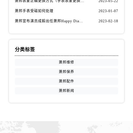
萧邦表蒙正确更换方式（手表表蒙更换知识）
2023-05-22
江西省吉安市吉州区井冈山大道萧邦售后服务中心（需提前预约）
江西省景德镇市珠山区珠山中路萧邦售后服务中心（需提前预约）
萧邦手表受磁如何处理
2023-01-07
江西省九江市浔阳区浔阳路萧邦售后服务中心（需提前预约）
萧邦宣布演员成毅出任萧邦Happy Diamonds系列品牌大使
2023-02-18
江西省南昌市红谷滩新区红谷中大道998号绿地双子塔（中央广场）A1座办公楼14层1407室萧邦售后服务中心（需提前预约）
江西省萍乡市安源区萍安北大道与康庄路交叉口萧邦售后服务中心（需提前预约）
江西省上饶市信州区滨江西路萧邦售后服务中心（需提前预约）
分类标签
江西省新余市渝水区北湖西路萧邦售后服务中心（需提前预约）
江西省宜春市袁州区中山中路萧邦售后服务中心（需提前预约）
萧邦维修
江西省鹰潭市月湖区胜利东路萧邦售后服务中心（需提前预约）
萧邦保养
山东省德州市德城区东风中路萧邦售后服务中心（需提前预约）
萧邦配件
山东省东营市东营区济南路萧邦售后服务中心（需提前预约）
萧邦新闻
山东省济南市历下区经十路11111号华润中心写字楼（万象城）15层1508室萧邦售后服务中心（需提前预约）
山东省济宁市任城区太白楼路萧邦售后服务中心（需提前预约）
山东省莱芜市文化南路8号银座商城名表维修一楼名表维修萧邦售后服务中心（需提前预约）
山东省临沂市兰山区解放路萧邦售后服务中心（需提前预约）
山东省日照市东港区烟台路萧邦售后服务中心（需提前预约）