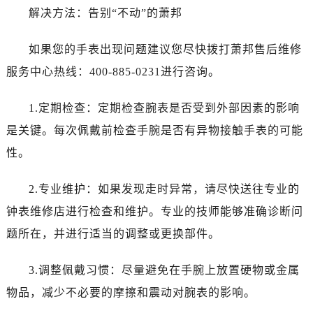
西安市碑林区南关正街88号华侨城长安国际中心E座6楼10室（需提前预约）
解决方法：告别“不动”的萧邦
海口市龙华区金贸东路5号海口华润大厦B座17层1707室（需提前预约）
唐山市路南区新华东道100号万达广场写字楼A座10层1002室（需提前预约）
如果您的手表出现问题建议您尽快拨打萧邦售后维修
黑龙江省大庆市萨尔图区会战大街萧邦售后服务中心（需提前预约）
服务中心热线：400-885-0231进行咨询。
黑龙江省鹤岗市向阳区红军路萧邦售后服务中心（需提前预约）
黑龙江省黑河市爱辉区中央街萧邦售后服务中心（需提前预约）
1.定期检查：定期检查腕表是否受到外部因素的影响
黑龙江省鸡西市鸡冠区红军路萧邦售后服务中心（需提前预约）
是关键。每次佩戴前检查手腕是否有异物接触手表的可能
黑龙江省佳木斯市向阳区长安路萧邦售后服务中心（需提前预约）
性。
黑龙江省牡丹江市东安区太平路萧邦售后服务中心（需提前预约）
黑龙江省七台河市桃山区大同街萧邦售后服务中心（需提前预约）
2.专业维护：如果发现走时异常，请尽快送往专业的
黑龙江省齐齐哈尔市龙沙区龙华路萧邦售后服务中心（需提前预约）
钟表维修店进行检查和维护。专业的技师能够准确诊断问
黑龙江省双鸭山市尖山区新兴大街萧邦售后服务中心（需提前预约）
题所在，并进行适当的调整或更换部件。
黑龙江省绥化市北林区新华街与康庄路交叉口萧邦售后服务中心（需提前预约）
黑龙江省伊春市伊美区通河路萧邦售后服务中心（需提前预约）
3.调整佩戴习惯：尽量避免在手腕上放置硬物或金属
吉林省白城市洮北区明仁南街萧邦售后服务中心（需提前预约）
物品，减少不必要的摩擦和震动对腕表的影响。
吉林省白山市浑江区浑江大街萧邦售后服务中心（需提前预约）