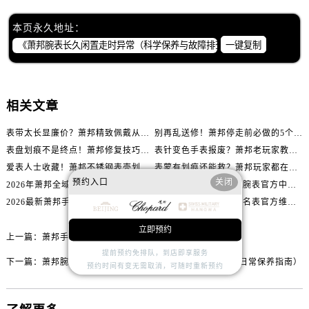
内蒙古自治区乌兰察布市集宁区恩和大街萧邦售后服务中心（需提前预约）
内蒙古自治区锡林郭勒盟市锡林浩特市光明街与额尔敦路交叉口萧邦售后服务中心（需提前预约）
本页永久地址：
内蒙古自治区兴安盟市乌兰浩特市兴安大街萧邦售后服务中心（需提前预约）
一键复制
山西省大同市平城区迎宾街萧邦售后服务中心（需提前预约）
山西省晋城市城区黄华街萧邦售后服务中心（需提前预约）
山西省晋中市榆次区顺城街萧邦售后服务中心（需提前预约）
相关文章
山西省临汾市尧都区解放路萧邦售后服务中心（需提前预约）
表带太长显廉价？萧邦精致佩戴从调整开始！
别再乱送修！萧邦停走前必做的5个自检步骤
山西省吕梁市离石区永宁中路与建设街交叉口萧邦售后服务中心（需提前预约）
表盘划痕不是终点！萧邦修复技巧助你重拾自信
表针变色手表报废？萧邦老玩家教你正确应对
山西省朔州市朔城区怡西路与鄯阳西街交汇处萧邦售后服务中心（需提前预约）
爱表人士收藏！萧邦不锈钢表壳划痕修复指南
表蒙有划痕还能救？萧邦玩家都在用的修复方法
山西省忻州市忻府区和平东街与七一南路交叉口萧邦售后服务中心（需提前预约）
预约入口
关闭
2026年萧邦全域售后服务服务网络迭代升级公告（最新电话及地址）
2026最新Chopard萧邦腕表官方中心网点地址实地探访报告
山西省阳泉市郊区平阳东街与新城大道交叉口萧邦售后服务中心（需提前预约）
2026最新萧邦手表官方维修保养点地址考察报告
2026最新Chopard萧邦名表官方维修服务点地址调研报告
山西省运城市盐湖区河东街萧邦售后服务中心（需提前预约）
立即预约
山西省长治市潞州区英雄中路萧邦售后服务中心（需提前预约）
上一篇：
萧邦手表表壳破裂原因解析（了解维修与保养关键）
提前预约免排队，到店即享服务
山西省太原市迎泽区迎泽街道解放路15号亨得利名表维修授权店3楼萧邦售后服务中心（需提前预约）
下一篇：
萧邦腕表走时不准处理办法集锦（精准维修技巧与日常保养指南）
预约时间有变无需取消，可随时重新预约
天津市和平区赤峰道136号天津国际金融中心26层2603室萧邦售后服务中心（需提前预约）
安徽省安庆市迎江区人民路萧邦售后服务中心（需提前预约）