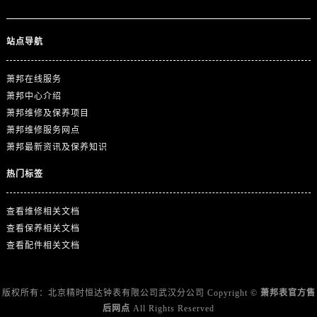
广东省茂名市电白区水东街道迎宾大道萧邦售后服务中心（需提前预约）
广东省梅州市梅江区金燕大道萧邦售后服务中心（需提前预约）
站点导航
广东省清远市清城区湖西路萧邦售后服务中心（需提前预约）
广东省汕头市龙湖区长平路萧邦售后服务中心（需提前预约）
萧邦在线服务
广东省汕尾市城区香洲街道园林社区翠园街萧邦售后服务中心（需提前预约）
萧邦中心介绍
广东省韶关市武江区芙蓉新区与老城中心交汇处萧邦售后服务中心（需提前预约）
萧邦维修及保养项目
广东省深圳市罗湖区深南东路5001号华润大厦17层1701室萧邦售后服务中心（需提前预约）
萧邦维修服务网点
广东省阳江市江城区东风一路萧邦售后服务中心（需提前预约）
萧邦最新资讯及保养知识
广东省云浮市云城区金山路萧邦售后服务中心（需提前预约）
热门标签
广东省湛江市赤坎区观海北路萧邦售后服务中心（需提前预约）
广东省肇庆市端州区信安大道与砚都大道交汇处萧邦售后服务中心（需提前预约）
查看维修相关文档
广西壮族自治区百色市右江区中山二路萧邦售后服务中心（需提前预约）
查看保养相关文档
广西壮族自治区北海市海城区北京路萧邦售后服务中心（需提前预约）
查看配件相关文档
广西壮族自治区崇左市江州区石景林街道友谊大道与丽川路交汇处萧邦售后服务中心（需提前预约）
广西壮族自治区防城港市港口区金花茶大道萧邦售后服务中心（需提前预约）
版权所有：北京精时恒达钟表有限公司武汉分公司 Copyright ©
萧邦表官方售
广西壮族自治区贵港市港北区港城街道布山大道与仙衣路交叉口萧邦售后服务中心（需提前预约）
后网点
All Rights Reserved