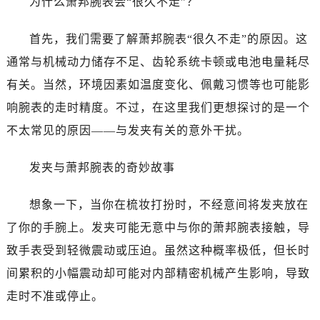
为什么萧邦腕表会“很久不走”？
大连市中山区人民路15号国际金融大厦7层G室（需提前预约）
佛山市禅城区季华五路57号万科金融中心C座12层1205室（需提前预约）
首先，我们需要了解萧邦腕表“很久不走”的原因。这
东莞市东城街道鸿福东路1号民盈国贸中心T1写字楼9层907室（需提前预约）
通常与机械动力储存不足、齿轮系统卡顿或电池电量耗尽
无锡市梁溪区人民中路139号恒隆广场写字楼1座11层1104室（需提前预约）
有关。当然，环境因素如温度变化、佩戴习惯等也可能影
南通市崇川区工农路57号圆融广场写字楼16层1603室（需提前预约）
苏州市苏州工业园区星港街199号苏州中心办公楼C座22层08室（需提前预约）
响腕表的走时精度。不过，在这里我们更想探讨的是一个
武汉市江汉区解放大道686号世界贸易大厦38层09室（需提前预约）
不太常见的原因——与发夹有关的意外干扰。
南宁市青秀区金湖路59号地王大厦12楼1224室（需提前预约）
合肥市蜀山区潜山路111号万象城华润大厦B座12楼03室（需提前预约）
发夹与萧邦腕表的奇妙故事
泉州市丰泽区宝洲路729号浦西万达中心写字楼A座7楼709室（需提前预约）
想象一下，当你在梳妆打扮时，不经意间将发夹放在
青岛市南区山东路6号华润大厦B座22层04室（需提前预约）
烟台市芝罘区胜利路139号万达金融中心A座907室（需提前预约）
了你的手腕上。发夹可能无意中与你的萧邦腕表接触，导
长春市朝阳区西安大路727号中银大厦A座(旺进大厦)18层09室（需提前预约）
致手表受到轻微震动或压迫。虽然这种概率极低，但长时
贵阳市南明区都司高架桥路33号亨特国际金融中心14楼14D（需提前预约）
间累积的小幅震动却可能对内部精密机械产生影响，导致
昆明市盘龙区北京路928号同德昆明广场写字楼10层06室（需提前预约）
走时不准或停止。
石家庄市长安区中山东路39号勒泰中心写字楼B座13层07室（需提前预约）