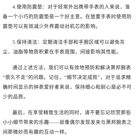
吉林省吉林市船营区河南街萧邦售后服务中心（需提前预约）
4.使用防震垫：对于经常外出携带手表的人来说，准
吉林省辽源市龙山区人民大街萧邦售后服务中心（需提前预约）
备一个小巧的防震垫是一个好主意。在放置手表时使用防
吉林省梅河口市新华街道梅河大街萧邦售后服务中心（需提前预约）
震垫可以有效减少外界震动对机芯的影响。
吉林省四平市铁东区紫气大路与南九经街交汇处萧邦售后服务中心（需提前预约）
吉林省松原市宁江区五环大街萧邦售后服务中心（需提前预约）
5.保持清洁：定期清洁手部和手腕区域可以避免灰
吉林省通化市东昌区环通乡江南大街萧邦售后服务中心（需提前预约）
尘、油脂等物质积累在手表周围，间接影响其性能。
吉林省延边市延吉市解放路萧邦售后服务中心（需提前预约）
辽宁省鞍山市铁东区站前街萧邦售后服务中心（需提前预约）
通过上述方法，我们可以有效地预防和解决萧邦腕表
辽宁省本溪市平山区胜利路萧邦售后服务中心（需提前预约）
“很久不走”的问题。记住，“细节决定成败”，对于追求精
辽宁省朝阳市双塔区新华路萧邦售后服务中心（需提前预约）
确时间显示的钟表爱好者来说，保持细心和耐心是必不可
辽宁省丹东市振兴区七经街萧邦售后服务中心（需提前预约）
辽宁省抚顺市新抚区东一路萧邦售后服务中心（需提前预约）
少的品质。
辽宁省阜新市海州区解放大街萧邦售后服务中心（需提前预约）
最后，在享受精致生活的同时，请不要忘记欣赏那些
辽宁省葫芦岛市连山区中央路萧邦售后服务中心（需提前预约）
辽宁省锦州市古塔区中央大街萧邦售后服务中心（需提前预约）
小小细节带来的乐趣——就像偶尔发现发夹与萧邦腕表之
辽宁省辽阳市白塔区新运大街萧邦售后服务中心（需提前预约）
间那微妙而有趣的互动一样。