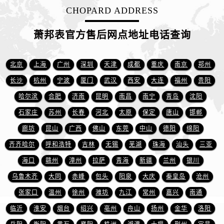
山东省泰安市泰山区财源街道泰山大街萧邦售后服务中心（需提前预约）
CHOPARD ADDRESS
山东省威海市环翠区新威海路89号振华商厦一楼名表维修萧邦售后服务中心（需提前预约）
山东省潍坊市奎文区东风东街萧邦售后服务中心（需提前预约）
萧邦表官方售后网点地址电话查询
山东省枣庄市滕州市北辛路与善国路交叉口萧邦售后服务中心（需提前预约）
山东省淄博市张店区金晶大道萧邦售后服务中心（需提前预约）
北京
上海
广州
深圳
天津
成都
重庆
南京
郑州
上海市黄浦区南京东路299号宏伊国际广场写字楼8层806室萧邦售后服务中心（需提前预约）
长沙
杭州
宁波
厦门
武汉
西安
大连
福州
贵阳
上海市徐汇区虹桥路3号港汇中心2座37层3705室萧邦售后服务中心（需提前预约）
哈尔滨
合肥
济南
昆明
南昌
南宁
青岛
沈阳
浙江省杭州市上城区钱江路1366号华润大厦A座5层503-5室萧邦售后服务中心（需提前预约）
石家庄
苏州
长春
河北
太原
保定
唐山
邯郸
浙江省湖州市吴兴区劳动路萧邦售后服务中心（需提前预约）
廊坊
昆山
广西
佛山
东莞
中山
德阳
绵阳
浙江省嘉兴市南湖区广益路705号嘉兴世界贸易中心A座13层1304室萧邦售后服务中心（需提前预约）
浙江省金华市金东区东市南街777号金华万达广场4号楼22楼2209室萧邦售后服务中心（需提前预约）
齐齐哈尔
呼和浩特
吉林
无锡
芜湖
珠海
汕头
三亚
浙江省丽水市莲都区解放街萧邦售后服务中心（需提前预约）
海口
赣州
漳州
拉萨
青海
新疆
兰州
银川
浙江省宁波市江北区大闸南路500号来福士广场办公楼20层2009室萧邦售后服务中心（需提前预约）
乌鲁木齐
大同
赤峰
包头
阳泉
大庆
秦皇岛
沧州
浙江省衢州市柯城区上街萧邦售后服务中心（需提前预约）
张家口
温州
徐州
潍坊
九江
常州
嘉兴
南通
浙江省绍兴市越城区胜利东路379号世茂天际中心写字楼8层805室萧邦售后服务中心（需提前预约）
临沂
淮安
烟台
绍兴
亳州
舟山
扬州
金华
洛阳
浙江省舟山市定海区解放东路萧邦售后服务中心（需提前预约）