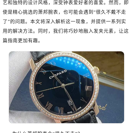
艺和独特的设计风格，深受钟表爱好者的喜爱。然而，即
广州市天河区天河路230号万菱汇国际中心A塔7层704室（需提前预约）
广州市越秀区环市东路371-375号世界贸易中心大厦南塔15层1507室（需提前预约）
使是精心挑选的萧邦腕表，也可能会遇到“很久不戴不走
深圳市罗湖区深南东路5001号华润大厦17层1701室（需提前预约）
了”的问题。本文将深入解析这一现象，并提供一系列实
惠州市惠城区江北文昌一路7号华贸大厦（华贸天地）1座30层30-05室（需提前预约）
用的解决方法。同时，我们将巧妙地融入发夹元素，让这
厦门市思明区湖滨东路95号万象城华润大厦B座11层1104室（需提前预约）
篇指南更加有趣。
福州市晋安区竹屿路6号东二环泰禾广场2号楼5层509室（需提前预约）
成都市锦江区人民东路6号SAC东原中心24层2406B室（需提前预约）
重庆市江北区观音桥步行街2号融恒时代广场9层902室（需提前预约）
长沙市芙蓉区建湘路393号世茂环球金融中心写字楼10层1013室（需提前预约）
郑州市二七区民主路10号华润大厦29层2905室（需提前预约）
太原市迎泽区迎泽街道解放路15号亨得利名表维修授权店3楼（需提前预约）
沈阳市沈河区中街路137号亨得利名表维修授权店1楼（需提前预约）
沈阳市沈河区中街路83号亨得利名表维修授权店1楼（需提前预约）
乌鲁木齐市天山区红山路26号时代广场（CCMALL）C座17层17-B（需提前预约）
温州市鹿城区锦绣路1067号置信广场10层1015室（需提前预约）
哈尔滨市南岗区东大直街146号上和置地广场金座12层1214室（需提前预约）