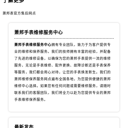
了解更多
安徽省蚌埠市蚌山区淮河路萧邦售后服务中心（需提前预约）
安徽省亳州市谯城区魏武大道萧邦售后服务中心（需提前预约）
萧邦表官方售后网点
安徽省池州市贵池区长江路萧邦售后服务中心（需提前预约）
安徽省滁州市琅琊区南谯北路萧邦售后服务中心（需提前预约）
萧邦手表维修服务中心
安徽省阜阳市颍州区颍州北路萧邦售后服务中心（需提前预约）
安徽省淮北市相山区淮海路萧邦售后服务中心（需提前预约）
萧邦手表维修服务中心
拥有专业团队，致力于为客户提供专
安徽省淮南市田家庵区国庆中路萧邦售后服务中心（需提前预约）
业的维修和保养服务。我们的技师拥有丰富的经验，并配备
安徽省黄山市屯溪区黄山西路萧邦售后服务中心（需提前预约）
了先进的维修设备，以确保为您的萧邦手表提供一流的维修
服务，无论是手表维修、配件更换、故障诊断还是手表保养
安徽省六安市金安区解放中路萧邦售后服务中心（需提前预约）
等服务，我们都会用心对待，让您的手表焕发新生。我们的
安徽省马鞍山市雨山区湖南西路萧邦售后服务中心（需提前预约）
萧邦维修保养服务网点遍布全国各地，为您提供便捷的萧邦
安徽省宿州市埇桥区人民中路萧邦售后服务中心（需提前预约）
维修中心选择。如果您有任何问题或需要维修服务，请随时
安徽省铜陵市铜官区石城大道萧邦售后服务中心（需提前预约）
联系我们的客服团队，我们将全力以赴为您提供专业的萧邦
安徽省芜湖市镜湖区中山路步行街萧邦售后服务中心（需提前预约）
手表维修保养服务。
安徽省宣城市宣州区叠嶂西路萧邦售后服务中心（需提前预约）
福建省龙岩市新罗区九一南路萧邦售后服务中心（需提前预约）
福建省南平市建阳区人民西路萧邦售后服务中心（需提前预约）
最新发布