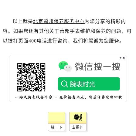
辽宁省盘锦市兴隆台区石油大街萧邦售后服务中心（需提前预约）
辽宁省铁岭市银州区南马路萧邦售后服务中心（需提前预约）
辽宁省营口市站前区市府路与渤海大街交叉口萧邦售后服务中心（需提前预约）
以上就是
北京萧邦保养服务中心
为您分享的精彩内
辽宁省沈阳市沈河区中街路137号亨得利名表维修授权店1楼萧邦售后服务中心（需提前预约）
容。如果您还有其他关于萧邦手表维护和保养的问题，可
辽宁省沈阳市沈河区中街路83号亨得利名表维修授权店1楼萧邦售后服务中心（需提前预约）
以拨打页面400电话进行咨询，我们将竭诚为您服务。
北京市朝阳区建国门外大街甲6号华熙国际中心D座11层1102室萧邦售后服务中心（需提前预约）
北京市东城区东长安街1号王府井东方广场W3座6层602室萧邦售后服务中心（需提前预约）
河北省保定市竞秀区朝阳北大街北国先天下萧邦售后服务中心（需提前预约）
内蒙古自治区阿拉善盟市左旗土尔扈特大街萧邦售后服务中心（需提前预约）
内蒙古自治区巴彦淖尔市临河区新华街萧邦售后服务中心（需提前预约）
内蒙古自治区包头市青山区幸福路甲3号王府井百货名表维修萧邦售后服务中心（需提前预约）
内蒙古自治区赤峰市红山区哈达街萧邦售后服务中心（需提前预约）
内蒙古自治区鄂尔多斯市东胜区伊金霍洛街萧邦售后服务中心（需提前预约）
内蒙古自治区呼伦贝尔市海拉尔区中央街萧邦售后服务中心（需提前预约）
内蒙古自治区通辽市科尔沁区明仁大街萧邦售后服务中心（需提前预约）
赞一下
去提问
内蒙古自治区乌海市海勃湾区人民南路萧邦售后服务中心（需提前预约）