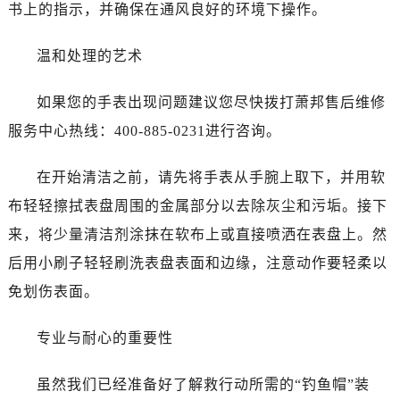
黑龙江省大庆市萨尔图区会战大街萧邦售后服务中心（需提前预约）
书上的指示，并确保在通风良好的环境下操作。
黑龙江省鹤岗市向阳区红军路萧邦售后服务中心（需提前预约）
温和处理的艺术
黑龙江省黑河市爱辉区中央街萧邦售后服务中心（需提前预约）
黑龙江省鸡西市鸡冠区红军路萧邦售后服务中心（需提前预约）
如果您的手表出现问题建议您尽快拨打萧邦售后维修
黑龙江省佳木斯市向阳区长安路萧邦售后服务中心（需提前预约）
服务中心热线：400-885-0231进行咨询。
黑龙江省牡丹江市东安区太平路萧邦售后服务中心（需提前预约）
黑龙江省七台河市桃山区大同街萧邦售后服务中心（需提前预约）
在开始清洁之前，请先将手表从手腕上取下，并用软
黑龙江省齐齐哈尔市龙沙区龙华路萧邦售后服务中心（需提前预约）
布轻轻擦拭表盘周围的金属部分以去除灰尘和污垢。接下
黑龙江省双鸭山市尖山区新兴大街萧邦售后服务中心（需提前预约）
黑龙江省绥化市北林区新华街与康庄路交叉口萧邦售后服务中心（需提前预约）
来，将少量清洁剂涂抹在软布上或直接喷洒在表盘上。然
黑龙江省伊春市伊美区通河路萧邦售后服务中心（需提前预约）
后用小刷子轻轻刷洗表盘表面和边缘，注意动作要轻柔以
吉林省白城市洮北区明仁南街萧邦售后服务中心（需提前预约）
免划伤表面。
吉林省白山市浑江区浑江大街萧邦售后服务中心（需提前预约）
吉林省吉林市船营区河南街萧邦售后服务中心（需提前预约）
专业与耐心的重要性
吉林省辽源市龙山区人民大街萧邦售后服务中心（需提前预约）
吉林省梅河口市新华街道梅河大街萧邦售后服务中心（需提前预约）
虽然我们已经准备好了解救行动所需的“钓鱼帽”装