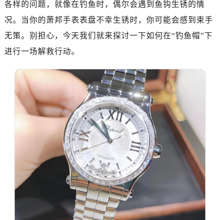
各样的问题，就像在钓鱼时，偶尔会遇到鱼钩生锈的情
惠州市惠城区江北文昌一路7号华贸大厦（华贸天地）1座30层30-05室（需提前预约）
厦门市思明区湖滨东路95号万象城华润大厦B座11层1104室（需提前预约）
况。当你的萧邦手表表盘不幸生锈时，你可能会感到束手
福州市晋安区竹屿路6号东二环泰禾广场2号楼5层509室（需提前预约）
无策。别担心，今天我们就来探讨一下如何在“钓鱼帽”下
成都市锦江区人民东路6号SAC东原中心24层2406B室（需提前预约）
进行一场解救行动。
重庆市江北区观音桥步行街2号融恒时代广场9层902室（需提前预约）
长沙市芙蓉区建湘路393号世茂环球金融中心写字楼10层1013室（需提前预约）
郑州市二七区民主路10号华润大厦29层2905室（需提前预约）
太原市迎泽区迎泽街道解放路15号亨得利名表维修授权店3楼（需提前预约）
沈阳市沈河区中街路137号亨得利名表维修授权店1楼（需提前预约）
沈阳市沈河区中街路83号亨得利名表维修授权店1楼（需提前预约）
乌鲁木齐市天山区红山路26号时代广场（CCMALL）C座17层17-B（需提前预约）
温州市鹿城区锦绣路1067号置信广场10层1015室（需提前预约）
哈尔滨市南岗区东大直街146号上和置地广场金座12层1214室（需提前预约）
大连市中山区人民路15号国际金融大厦7层G室（需提前预约）
佛山市禅城区季华五路57号万科金融中心C座12层1205室（需提前预约）
东莞市东城街道鸿福东路1号民盈国贸中心T1写字楼9层907室（需提前预约）