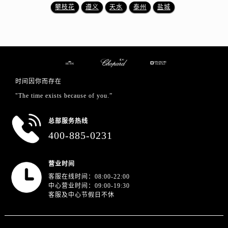
澳门特别行政区花王堂区大三巴商圈萧邦售后服务中心（需提前预约）
攀枝花
遵义
天水
泰州
盐城
澳门特别行政区嘉模堂区官也街萧邦售后服务中心（需提前预约）
澳门省路氹城市金光大道萧邦售后服务中心（需提前预约）
澳门特别行政区望德堂区塔石广场萧邦售后服务中心（需提前预约）
福建省福州市晋安区竹屿路6号东二环泰禾广场2号楼5层509室萧邦售后服务中心（需提前预约）
福建省厦门市思明区湖滨东路95号万象城华润大厦B座11层1104室萧邦售后服务中心（需提前预约）
时间因你而存在
广东省潮州市潮安区新风路与潮汕路交汇处萧邦售后服务中心（需提前预约）
"The time exists because of you.”
广东省广州市天河区天河路230号万菱汇国际中心A塔7层704室萧邦售后服务中心（需提前预约）
广东省广州市越秀区环市东路371-375号世界贸易中心大厦南塔15层1507室萧邦售后服务中心（需提前预约）
总部服务热线
广东省河源市源城区越王大道萧邦售后服务中心（需提前预约）
400-885-0231
广东省惠州市惠城区江北文昌一路7号华贸大厦1座30层3005室萧邦售后服务中心（需提前预约）
广东省江门市蓬江区广场西路萧邦售后服务中心（需提前预约）
营业时间
广东省揭阳市榕城进贤门步行街萧邦售后服务中心（需提前预约）
客服在线时间：08:00-22:00
中心营业时间：09:00-19:30
广东省茂名市电白区水东街道迎宾大道萧邦售后服务中心（需提前预约）
客服及中心节假日不休
广东省梅州市梅江区金燕大道萧邦售后服务中心（需提前预约）
广东省清远市清城区湖西路萧邦售后服务中心（需提前预约）