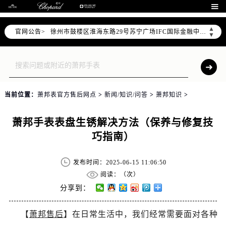
南京市秦淮区中山南路1号南京中心22层22-C1-C3室（需提前预约）

常州市新北区龙锦路1590号现代传媒中心5号楼10层1008室（需提前预约）
▲
官网公告>
徐州市鼓楼区淮海东路29号苏宁广场IFC国际金融中心35层3508室（需提前预约）
▼
扬州市邗江区国展路29号星耀天地写字楼1号楼18层1803室（需提前预约）
盐城市盐都区世纪大道5号盐城金融城写字楼1号楼16层1604室（需提前预约）
泰州市海陵区永定东路399号置地商务中心东塔（华润万象城）17层1706室（需提前预约）
宁波市江北区大闸南路500号来福士广场办公楼20层2009室（需提前预约）
当前位置：
萧邦表官方售后网点
>
新闻/知识/问答
>
萧邦知识
>
杭州市上城区钱江路1366号华润大厦A座5层503-5室（需提前预约）
金华市金东区东市南街777号金华万达广场4号楼22楼2209室（需提前预约）
萧邦手表表盘生锈解决方法（保养与修复技
绍兴市越城区胜利东路379号世茂天际中心写字楼8层805室（需提前预约）
巧指南）
嘉兴市南湖区广益路705号嘉兴世界贸易中心A座13层1304室（需提前预约）
南昌市红谷滩新区红谷中大道998号绿地双子塔（中央广场）A1座办公楼14层14-07室（需提前预约）
发布时间：2025-06-15 11:06:50
济南市历下区经十路11111号华润中心写字楼（万象城）15层1508室（需提前预约）
阅读：（
次）
广州市天河区天河路230号万菱汇国际中心A塔7层704室（需提前预约）
分享到：
广州市越秀区环市东路371-375号世界贸易中心大厦南塔15层1507室（需提前预约）
【
萧邦售后
】在日常生活中，我们经常需要面对各种
深圳市罗湖区深南东路5001号华润大厦17层1701室（需提前预约）