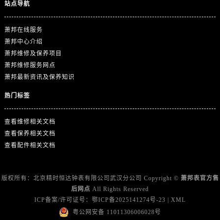
广东省汕头市龙湖区长平路萧邦售后服务中心（需提前预约）
站点导航
广东省汕尾市城区香洲街道园林社区翠园街萧邦售后服务中心（需提前预约）
萧邦在线服务
广东省韶关市武江区芙蓉新区与老城中心交汇处萧邦售后服务中心（需提前预约）
萧邦中心介绍
广东省深圳市罗湖区深南东路5001号华润大厦17层1701室萧邦售后服务中心（需提前预约）
萧邦维修及保养项目
广东省阳江市江城区东风一路萧邦售后服务中心（需提前预约）
萧邦维修服务网点
广东省云浮市云城区金山路萧邦售后服务中心（需提前预约）
萧邦最新资讯及保养知识
广东省湛江市赤坎区观海北路萧邦售后服务中心（需提前预约）
热门标签
广东省肇庆市端州区信安大道与砚都大道交汇处萧邦售后服务中心（需提前预约）
广西壮族自治区百色市右江区中山二路萧邦售后服务中心（需提前预约）
查看维修相关文档
广西壮族自治区北海市海城区北京路萧邦售后服务中心（需提前预约）
查看保养相关文档
广西壮族自治区崇左市江州区石景林街道友谊大道与丽川路交汇处萧邦售后服务中心（需提前预约）
查看配件相关文档
广西壮族自治区防城港市港口区金花茶大道萧邦售后服务中心（需提前预约）
广西壮族自治区贵港市港北区港城街道布山大道与仙衣路交叉口萧邦售后服务中心（需提前预约）
版权所有：北京精时恒达钟表有限公司武汉分公司 Copyright ©
萧邦表官方售
广西壮族自治区桂林市秀峰区红岭路萧邦售后服务中心（需提前预约）
后网点
All Rights Reserved
广西壮族自治区河池市金城江区金城江街道朝阳路萧邦售后服务中心（需提前预约）
ICP备案/许可证号：
鄂ICP备2025141274号-23
|
XML
广西壮族自治区贺州市八步区城东街道灵峰南路萧邦售后服务中心（需提前预约）
粤公网安备 11011306006028号