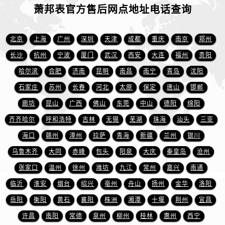
山东省枣庄市滕州市北辛路与善国路交叉口萧邦售后服务中心（需提前预约）
萧邦表官方售后网点地址电话查询
山东省淄博市张店区金晶大道萧邦售后服务中心（需提前预约）
上海市黄浦区南京东路299号宏伊国际广场写字楼8层806室萧邦售后服务中心（需提前预约）
北京
上海
广州
深圳
天津
成都
重庆
南京
郑州
上海市徐汇区虹桥路3号港汇中心2座37层3705室萧邦售后服务中心（需提前预约）
长沙
杭州
宁波
厦门
武汉
西安
大连
福州
贵阳
浙江省杭州市上城区钱江路1366号华润大厦A座5层503-5室萧邦售后服务中心（需提前预约）
哈尔滨
合肥
济南
昆明
南昌
南宁
青岛
沈阳
浙江省湖州市吴兴区劳动路萧邦售后服务中心（需提前预约）
石家庄
苏州
长春
河北
太原
保定
唐山
邯郸
浙江省嘉兴市南湖区广益路705号嘉兴世界贸易中心A座13层1304室萧邦售后服务中心（需提前预约）
浙江省金华市金东区东市南街777号金华万达广场4号楼22楼2209室萧邦售后服务中心（需提前预约）
廊坊
昆山
广西
佛山
东莞
中山
德阳
绵阳
浙江省丽水市莲都区解放街萧邦售后服务中心（需提前预约）
齐齐哈尔
呼和浩特
吉林
无锡
芜湖
珠海
汕头
三亚
浙江省宁波市江北区大闸南路500号来福士广场办公楼20层2009室萧邦售后服务中心（需提前预约）
海口
赣州
漳州
拉萨
青海
新疆
兰州
银川
浙江省衢州市柯城区上街萧邦售后服务中心（需提前预约）
乌鲁木齐
大同
赤峰
包头
阳泉
大庆
秦皇岛
沧州
浙江省绍兴市越城区胜利东路379号世茂天际中心写字楼8层805室萧邦售后服务中心（需提前预约）
张家口
温州
徐州
潍坊
九江
常州
嘉兴
南通
浙江省舟山市定海区解放东路萧邦售后服务中心（需提前预约）
临沂
淮安
烟台
绍兴
亳州
舟山
扬州
金华
洛阳
澳门特别行政区大堂区议事亭前地（新马路）萧邦售后服务中心（需提前预约）
岳阳
衡阳
黄石
襄阳
株洲
湘潭
十堰
荆州
宜昌
澳门特别行政区风顺堂区南湾大马路萧邦售后服务中心（需提前预约）
澳门特别行政区花地玛堂区关闸广场萧邦售后服务中心（需提前预约）
许昌
南阳
常德
泉州
柳州
桂林
惠州
西宁