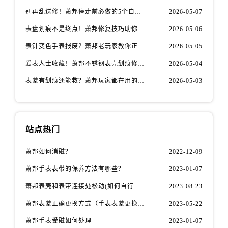
福建省漳州市龙文区步港路萧邦售后服务中心（需提前预约）
别再乱送修！萧邦停走前必做的5个自检步骤
2026-05-07
江苏省常州市新北区龙锦路1590号现代传媒中心5号楼10层1008室萧邦售后服务中心（需提前预约）
表盘划痕不是终点！萧邦修复技巧助你重拾自信
2026-05-06
江苏省淮安市清江浦区淮海北路萧邦售后服务中心（需提前预约）
江苏省连云港市海州区通灌北路萧邦售后服务中心（需提前预约）
表针变色手表报废？萧邦老玩家教你正确应对
2026-05-05
江苏省南京市秦淮区中山南路1号南京中心22层22-C1-C3室萧邦售后服务中心（需提前预约）
爱表人士收藏！萧邦不锈钢表壳划痕修复指南
2026-05-04
江苏省宿迁市宿城区西湖路萧邦售后服务中心（需提前预约）
表蒙有划痕还能救？萧邦玩家都在用的修复方法
2026-05-03
江苏省泰州市海陵区永定东路399号置地商务中心东塔（华润万象城）17层1706室萧邦售后服务中心（需提前预约）
江苏省徐州市鼓楼区淮海东路29号苏宁广场IFC国际金融中心35层3508室萧邦售后服务中心（需提前预约）
江苏省盐城市盐都区世纪大道5号盐城金融城写字楼1号楼16层1604室萧邦售后服务中心（需提前预约）
站点热门
江苏省扬州市邗江区国展路29号星耀天地写字楼1号楼18层1803室萧邦售后服务中心（需提前预约）
江苏省镇江市京口区中山东路萧邦售后服务中心（需提前预约）
萧邦如何消磁？
2022-12-09
江西省抚州市临川区赣东大道萧邦售后服务中心（需提前预约）
萧邦手表表带的保养方法有哪些？
2023-01-07
江西省赣州市章贡区文清路萧邦售后服务中心（需提前预约）
萧邦表壳和表带连接处松动(如何自行修复)
2023-08-23
江西省吉安市吉州区井冈山大道萧邦售后服务中心（需提前预约）
江西省景德镇市珠山区珠山中路萧邦售后服务中心（需提前预约）
萧邦表蒙正确更换方式（手表表蒙更换知识）
2023-05-22
江西省九江市浔阳区浔阳路萧邦售后服务中心（需提前预约）
萧邦手表受磁如何处理
2023-01-07