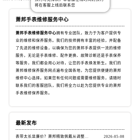
安徽省滁州市琅琊区南谯北路萧邦售后服务中心（需提前预约）
将在客服上线后联系您
安徽省阜阳市颍州区颍州北路萧邦售后服务中心（需提前预约）
萧邦手表维修服务中心
安徽省淮北市相山区淮海路萧邦售后服务中心（需提前预约）
安徽省淮南市田家庵区国庆中路萧邦售后服务中心（需提前预约）
萧邦手表维修服务中心
拥有专业团队，致力于为客户提供专
安徽省黄山市屯溪区黄山西路萧邦售后服务中心（需提前预约）
业的维修和保养服务。我们的技师拥有丰富的经验，并配备
安徽省六安市金安区解放中路萧邦售后服务中心（需提前预约）
了先进的维修设备，以确保为您的萧邦手表提供一流的维修
安徽省马鞍山市雨山区湖南西路萧邦售后服务中心（需提前预约）
服务，无论是手表维修、配件更换、故障诊断还是手表保养
等服务，我们都会用心对待，让您的手表焕发新生。我们的
安徽省宿州市埇桥区人民中路萧邦售后服务中心（需提前预约）
萧邦维修保养服务网点遍布全国各地，为您提供便捷的萧邦
安徽省铜陵市铜官区石城大道萧邦售后服务中心（需提前预约）
维修中心选择。如果您有任何问题或需要维修服务，请随时
安徽省芜湖市镜湖区中山路步行街萧邦售后服务中心（需提前预约）
联系我们的客服团队，我们将全力以赴为您提供专业的萧邦
安徽省宣城市宣州区叠嶂西路萧邦售后服务中心（需提前预约）
手表维修保养服务。
福建省龙岩市新罗区九一南路萧邦售后服务中心（需提前预约）
福建省南平市建阳区人民西路萧邦售后服务中心（需提前预约）
福建省宁德市蕉城区天湖东路萧邦售后服务中心（需提前预约）
最新发布
福建省莆田市城厢区霞林街道荔华东大道萧邦售后服务中心（需提前预约）
福建省三明市三元区东乾二路萧邦售后服务中心（需提前预约）
表带太长显廉价？萧邦精致佩戴从调整开始！
2026-05-08