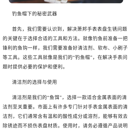
无锡市梁溪区人民中路139号恒隆广场写字楼1座11层1104室（需提前预约）
南通市崇川区工农路57号圆融广场写字楼16层1603室（需提前预约）
钓鱼帽下的秘密武器
苏州市苏州工业园区星港街199号苏州中心办公楼C座22层08室（需提前预约）
武汉市江汉区解放大道686号世界贸易大厦38层09室（需提前预约）
首先，我们需要认识到，解决萧邦手表表盘生锈问题
南宁市青秀区金湖路59号地王大厦12楼1224室（需提前预约）
的关键在于选择合适的工具和方法。就像钓鱼前准备一把
合肥市蜀山区潜山路111号万象城华润大厦B座12楼03室（需提前预约）
锋利的鱼钩一样，我们需要准备好清洁剂、软布、小刷子
泉州市丰泽区宝洲路729号浦西万达中心写字楼A座7楼709室（需提前预约）
等工具。这些工具就像是我们的“钓鱼帽”，在解决手表问
青岛市南区山东路6号华润大厦B座22层04室（需提前预约）
题时提供必要的保护和便利。
烟台市芝罘区胜利路139号万达金融中心A座907室（需提前预约）
长春市朝阳区西安大路727号中银大厦A座(旺进大厦)18层09室（需提前预约）
清洁剂的选择与使用
贵阳市南明区都司高架桥路33号亨特国际金融中心14楼14D（需提前预约）
昆明市盘龙区北京路928号同德昆明广场写字楼10层06室（需提前预约）
清洁剂是我们的“鱼饵”，选择一款适合金属表面的清
石家庄市长安区中山东路39号勒泰中心写字楼B座13层07室（需提前预约）
洁剂至关重要。市面上有许多专门针对手表金属表面的清
西安市碑林区南关正街88号华侨城长安国际中心E座6楼10室（需提前预约）
洁剂，它们通常含有温和的酸性成分或溶剂，能够有效去
海口市龙华区金贸东路5号海口华润大厦B座17层1707室（需提前预约）
除锈迹而不损伤表盘材质。使用时，请务必遵循产品说明
唐山市路南区新华东道100号万达广场写字楼A座10层1002室（需提前预约）