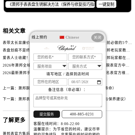
山西省大同市平城区迎宾街萧邦售后服务中心（需提前预约）
一键复制
山西省晋城市城区黄华街萧邦售后服务中心（需提前预约）
山西省晋中市榆次区顺城街萧邦售后服务中心（需提前预约）
山西省临汾市尧都区解放路萧邦售后服务中心（需提前预约）
相关文章
山西省吕梁市离石区永宁中路与建设街交叉口萧邦售后服务中心（需提前预约）
线上预约
Chinese
关闭
表带太长显廉价？萧邦精致佩戴从调整开始！
别再乱送修！萧邦停走前必做的5个自检步骤
山西省朔州市朔城区怡西路与鄯阳西街交汇处萧邦售后服务中心（需提前预约）
表盘划痕不是终点！萧邦修复技巧助你重拾自信
表针变色手表报废？萧邦老玩家教你正确应对
山西省忻州市忻府区和平东街与七一南路交叉口萧邦售后服务中心（需提前预约）
爱表人士收藏！萧邦不锈钢表壳划痕修复指南
表蒙有划痕还能救？萧邦玩家都在用的修复方法
山西省阳泉市郊区平阳东街与新城大道交叉口萧邦售后服务中心（需提前预约）
2026年萧邦全域售后服务服务网络迭代升级公告（最新电话及地址）
2026最新Chopard萧邦腕表官方中心网点地址实地探访报告
山西省运城市盐湖区河东街萧邦售后服务中心（需提前预约）
2026最新萧邦手表官方维修保养点地址考察报告
2026最新Chopard萧邦名表官方维修服务点地址调研报告
填写地区 / 选择到店时间
山西省长治市潞州区英雄中路萧邦售后服务中心（需提前预约）
山西省太原市迎泽区迎泽街道解放路15号亨得利名表维修授权店3楼萧邦售后服务中心（需提前预约）
上一篇：
萧邦腕表进灰了处理方法盘点（正确保养延长使用寿命）
备注信息（非必填）：
天津市和平区赤峰道136号天津国际金融中心26层2603室萧邦售后服务中心（需提前预约）
下一篇：
萧邦表针不走了处理方法大全（手表故障解决技巧与保养建议）
安徽省安庆市迎江区人民路萧邦售后服务中心（需提前预约）
安徽省蚌埠市蚌山区淮河路萧邦售后服务中心（需提前预约）
400-885-0231
提交服务
了解更多
安徽省亳州市谯城区魏武大道萧邦售后服务中心（需提前预约）
客服在线时间：8:00-22:00
安徽省池州市贵池区长江路萧邦售后服务中心（需提前预约）
温馨提示：为节省您的时间，建议尽早
萧邦表官方售后网点
预约可免排队，非客服在线时间的预约