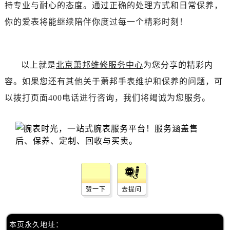
辽宁省沈阳市沈河区中街路137号亨得利名表维修授权店1楼萧邦售后服务中心（需提前预约）
持专业与耐心的态度。通过正确的处理方式和日常保养，
辽宁省沈阳市沈河区中街路83号亨得利名表维修授权店1楼萧邦售后服务中心（需提前预约）
你的爱表将能继续陪伴你度过每一个精彩时刻！
北京市朝阳区建国门外大街甲6号华熙国际中心D座11层1102室萧邦售后服务中心（需提前预约）
北京市东城区东长安街1号王府井东方广场W3座6层602室萧邦售后服务中心（需提前预约）
河北省保定市竞秀区朝阳北大街北国先天下萧邦售后服务中心（需提前预约）
以上就是
北京萧邦维修服务中心
为您分享的精彩内
内蒙古自治区阿拉善盟市左旗土尔扈特大街萧邦售后服务中心（需提前预约）
容。如果您还有其他关于萧邦手表维护和保养的问题，可
内蒙古自治区巴彦淖尔市临河区新华街萧邦售后服务中心（需提前预约）
以拨打页面400电话进行咨询，我们将竭诚为您服务。
内蒙古自治区包头市青山区幸福路甲3号王府井百货名表维修萧邦售后服务中心（需提前预约）
内蒙古自治区赤峰市红山区哈达街萧邦售后服务中心（需提前预约）
内蒙古自治区鄂尔多斯市东胜区伊金霍洛街萧邦售后服务中心（需提前预约）
内蒙古自治区呼伦贝尔市海拉尔区中央街萧邦售后服务中心（需提前预约）
内蒙古自治区通辽市科尔沁区明仁大街萧邦售后服务中心（需提前预约）
内蒙古自治区乌海市海勃湾区人民南路萧邦售后服务中心（需提前预约）
赞一下
去提问
内蒙古自治区乌兰察布市集宁区恩和大街萧邦售后服务中心（需提前预约）
内蒙古自治区锡林郭勒盟市锡林浩特市光明街与额尔敦路交叉口萧邦售后服务中心（需提前预约）
内蒙古自治区兴安盟市乌兰浩特市兴安大街萧邦售后服务中心（需提前预约）
本页永久地址：