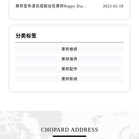
江西省南昌市红谷滩新区红谷中大道998号绿地双子塔（中央广场）A1座办公楼14层1407室萧邦售后服务中心（需提前预约）
萧邦宣布演员成毅出任萧邦Happy Diamonds系列品牌大使
2023-02-18
江西省萍乡市安源区萍安北大道与康庄路交叉口萧邦售后服务中心（需提前预约）
江西省上饶市信州区滨江西路萧邦售后服务中心（需提前预约）
江西省新余市渝水区北湖西路萧邦售后服务中心（需提前预约）
分类标签
江西省宜春市袁州区中山中路萧邦售后服务中心（需提前预约）
江西省鹰潭市月湖区胜利东路萧邦售后服务中心（需提前预约）
萧邦维修
山东省德州市德城区东风中路萧邦售后服务中心（需提前预约）
萧邦保养
山东省东营市东营区济南路萧邦售后服务中心（需提前预约）
萧邦配件
山东省济南市历下区经十路11111号华润中心写字楼（万象城）15层1508室萧邦售后服务中心（需提前预约）
萧邦新闻
山东省济宁市任城区太白楼路萧邦售后服务中心（需提前预约）
山东省莱芜市文化南路8号银座商城名表维修一楼名表维修萧邦售后服务中心（需提前预约）
山东省临沂市兰山区解放路萧邦售后服务中心（需提前预约）
山东省日照市东港区烟台路萧邦售后服务中心（需提前预约）
山东省泰安市泰山区财源街道泰山大街萧邦售后服务中心（需提前预约）
山东省威海市环翠区新威海路89号振华商厦一楼名表维修萧邦售后服务中心（需提前预约）
CHOPARD ADDRESS
山东省潍坊市奎文区东风东街萧邦售后服务中心（需提前预约）