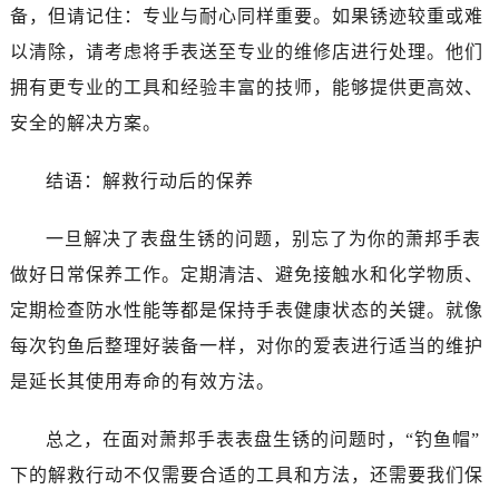
吉林省四平市铁东区紫气大路与南九经街交汇处萧邦售后服务中心（需提前预约）
备，但请记住：专业与耐心同样重要。如果锈迹较重或难
吉林省松原市宁江区五环大街萧邦售后服务中心（需提前预约）
以清除，请考虑将手表送至专业的维修店进行处理。他们
吉林省通化市东昌区环通乡江南大街萧邦售后服务中心（需提前预约）
拥有更专业的工具和经验丰富的技师，能够提供更高效、
吉林省延边市延吉市解放路萧邦售后服务中心（需提前预约）
安全的解决方案。
辽宁省鞍山市铁东区站前街萧邦售后服务中心（需提前预约）
辽宁省本溪市平山区胜利路萧邦售后服务中心（需提前预约）
结语：解救行动后的保养
辽宁省朝阳市双塔区新华路萧邦售后服务中心（需提前预约）
辽宁省丹东市振兴区七经街萧邦售后服务中心（需提前预约）
一旦解决了表盘生锈的问题，别忘了为你的萧邦手表
辽宁省抚顺市新抚区东一路萧邦售后服务中心（需提前预约）
做好日常保养工作。定期清洁、避免接触水和化学物质、
辽宁省阜新市海州区解放大街萧邦售后服务中心（需提前预约）
定期检查防水性能等都是保持手表健康状态的关键。就像
辽宁省葫芦岛市连山区中央路萧邦售后服务中心（需提前预约）
每次钓鱼后整理好装备一样，对你的爱表进行适当的维护
辽宁省锦州市古塔区中央大街萧邦售后服务中心（需提前预约）
是延长其使用寿命的有效方法。
辽宁省辽阳市白塔区新运大街萧邦售后服务中心（需提前预约）
辽宁省盘锦市兴隆台区石油大街萧邦售后服务中心（需提前预约）
总之，在面对萧邦手表表盘生锈的问题时，“钓鱼帽”
辽宁省铁岭市银州区南马路萧邦售后服务中心（需提前预约）
下的解救行动不仅需要合适的工具和方法，还需要我们保
辽宁省营口市站前区市府路与渤海大街交叉口萧邦售后服务中心（需提前预约）