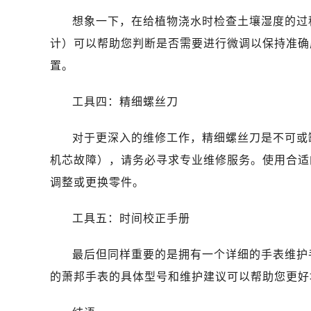
石家庄市长安区中山东路39号勒泰中
想象一下，在给植物浇水时检查土壤湿度的过
西安市碑林区南关正街88号华侨城长
计）可以帮助您判断是否需要进行微调以保持准确
海口市龙华区金贸东路5号海口华润大厦
唐山市路南区新华东道100号万达广场
置。
黑龙江省大庆市萨尔图区会战大街萧
工具四：精细螺丝刀
黑龙江省鹤岗市向阳区红军路萧邦售
黑龙江省黑河市爱辉区中央街萧邦售
对于更深入的维修工作，精细螺丝刀是不可或
黑龙江省鸡西市鸡冠区红军路萧邦售
机芯故障），请务必寻求专业维修服务。使用合适
黑龙江省佳木斯市向阳区长安路萧邦
黑龙江省牡丹江市东安区太平路萧邦
调整或更换零件。
黑龙江省七台河市桃山区大同街萧邦
工具五：时间校正手册
黑龙江省齐齐哈尔市龙沙区龙华路萧
黑龙江省双鸭山市尖山区新兴大街萧
最后但同样重要的是拥有一个详细的手表维护
黑龙江省绥化市北林区新华街与康庄
的萧邦手表的具体型号和维护建议可以帮助您更好
黑龙江省伊春市伊美区通河路萧邦售
吉林省白城市洮北区明仁南街萧邦售