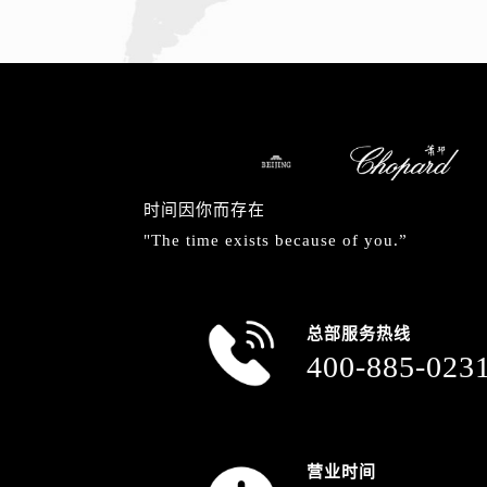
安徽省安庆市迎江区人民路萧邦售后
安徽省蚌埠市蚌山区淮河路萧邦售后
安徽省亳州市谯城区魏武大道萧邦售
安徽省池州市贵池区长江路萧邦售后
安徽省滁州市琅琊区南谯北路萧邦售
安徽省阜阳市颍州区颍州北路萧邦售
安徽省淮北市相山区淮海路萧邦售后
时间因你而存在
安徽省淮南市田家庵区国庆中路萧邦
"The time exists because of you.”
安徽省黄山市屯溪区黄山西路萧邦售
安徽省六安市金安区解放中路萧邦售
安徽省马鞍山市雨山区湖南西路萧邦
总部服务热线
安徽省宿州市埇桥区人民中路萧邦售
400-885-023
安徽省铜陵市铜官区石城大道萧邦售
安徽省芜湖市镜湖区中山路步行街萧
安徽省宣城市宣州区叠嶂西路萧邦售
福建省龙岩市新罗区九一南路萧邦售
营业时间