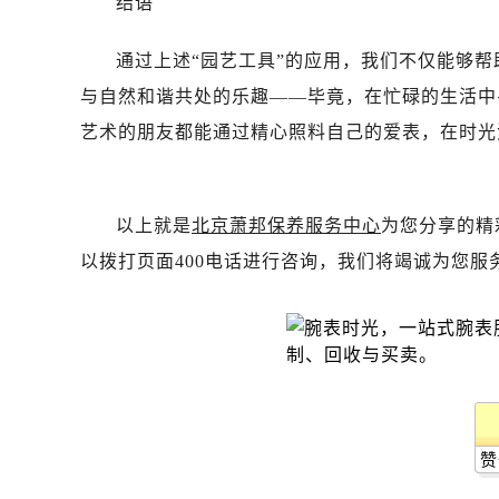
结语
吉林省白山市浑江区浑江大街萧邦售
吉林省吉林市船营区河南街萧邦售后
通过上述“园艺工具”的应用，我们不仅能够
吉林省辽源市龙山区人民大街萧邦售
与自然和谐共处的乐趣——毕竟，在忙碌的生活中
吉林省梅河口市新华街道梅河大街萧
艺术的朋友都能通过精心照料自己的爱表，在时光
吉林省四平市铁东区紫气大路与南九
吉林省松原市宁江区五环大街萧邦售
吉林省通化市东昌区环通乡江南大街
以上就是
北京萧邦保养服务中心
为您分享的精
吉林省延边市延吉市解放路萧邦售后
辽宁省鞍山市铁东区站前街萧邦售后
以拨打页面400电话进行咨询，我们将竭诚为您服
辽宁省本溪市平山区胜利路萧邦售后
辽宁省朝阳市双塔区新华路萧邦售后
辽宁省丹东市振兴区七经街萧邦售后
辽宁省抚顺市新抚区东一路萧邦售后
辽宁省阜新市海州区解放大街萧邦售
辽宁省葫芦岛市连山区中央路萧邦售
赞
辽宁省锦州市古塔区中央大街萧邦售