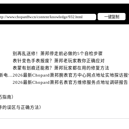
后服务中心（需提前预约）
售后服务中心（需提前预约）
一键复制
服务中心（需提前预约）
街交叉口萧邦售后服务中心（需提前预约）
得利名表维修授权店1楼萧邦售后服务中心（需提前预约）
得利名表维修授权店1楼萧邦售后服务中心（需提前预约）
国际中心D座11层1102室萧邦售后服务中心（需提前预约）
别再乱送修！萧邦停走前必做的5个自检步骤
广场W3座6层602室萧邦售后服务中心（需提前预约）
表针变色手表报废？萧邦老玩家教你正确应对
先天下萧邦售后服务中心（需提前预约）
表蒙有划痕还能救？萧邦玩家都在用的修复方法
特大街萧邦售后服务中心（需提前预约）
2026年萧邦全域售后服务服务网络迭代升级公告（最新电话及地址）
2026最新Chopard萧邦腕表官方中心网点地址实地探访报
2026最新Chopard萧邦名表官方维修服务点地址调研报告
街萧邦售后服务中心（需提前预约）
3号王府井百货名表维修萧邦售后服务中心（需提前预约）
巧指南）
邦售后服务中心（需提前预约）
霍洛街萧邦售后服务中心（需提前预约）
养的误区与正确方法）
央街萧邦售后服务中心（需提前预约）
街萧邦售后服务中心（需提前预约）