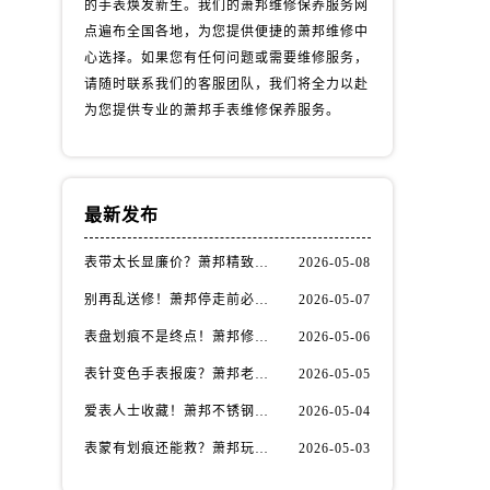
的手表焕发新生。我们的萧邦维修保养服务网
点遍布全国各地，为您提供便捷的萧邦维修中
心选择。如果您有任何问题或需要维修服务，
请随时联系我们的客服团队，我们将全力以赴
为您提供专业的萧邦手表维修保养服务。
最新发布
表带太长显廉价？萧邦精致佩戴从调整开始！
2026-05-08
别再乱送修！萧邦停走前必做的5个自检步骤
2026-05-07
表盘划痕不是终点！萧邦修复技巧助你重拾自信
2026-05-06
表针变色手表报废？萧邦老玩家教你正确应对
2026-05-05
爱表人士收藏！萧邦不锈钢表壳划痕修复指南
2026-05-04
表蒙有划痕还能救？萧邦玩家都在用的修复方法
2026-05-03