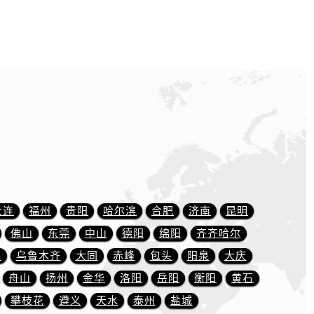
大连
福州
贵阳
哈尔滨
合肥
济南
昆明
佛山
东莞
中山
德阳
绵阳
齐齐哈尔
川
乌鲁木齐
大同
赤峰
包头
阳泉
大庆
舟山
扬州
金华
洛阳
岳阳
衡阳
黄石
）
攀枝花
遵义
天水
泰州
盐城