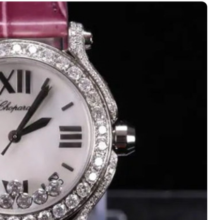
心写字楼（万象城）15层1508室（需提前预约）
中心A塔7层704室（需提前预约）
界贸易中心大厦南塔15层1507室（需提前预约）
厦17层1701室（需提前预约）
（华贸天地）1座30层30-05室（需提前预约）
大厦B座11层1104室（需提前预约）
场2号楼5层509室（需提前预约）
心24层2406B室（需提前预约）
代广场9层902室（需提前预约）
融中心写字楼10层1013室（需提前预约）
层2905室（需提前预约）
得利名表维修授权店3楼（需提前预约）
表维修授权店1楼（需提前预约）
维修授权店1楼（需提前预约）
（CCMALL）C座17层17-B（需提前预约）
10层1015室（需提前预约）