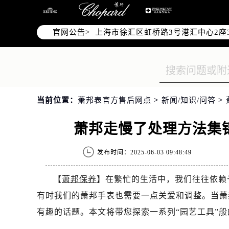
北京市朝阳区建国门外大街甲6号华熙
天津市和平区赤峰道136号天津国际金
官网公告>
上海市徐汇区虹桥路3号港汇中心2座3
上海市黄浦区南京东路299号宏伊国
南京市秦淮区中山南路1号南京中心22层
常州市新北区龙锦路1590号现代传媒
徐州市鼓楼区淮海东路29号苏宁广场I
当前位置：
萧邦表官方售后网点
>
新闻/知识/问答
>
扬州市邗江区国展路29号星耀天地写字
盐城市盐都区世纪大道5号盐城金融城写
萧邦走慢了处理方法集
泰州市海陵区永定东路399号置地商务
宁波市江北区大闸南路500号来福士广
发布时间：2025-06-03 09:48:49
杭州市上城区钱江路1366号华润大厦A
金华市金东区东市南街777号金华万达
【
萧邦保养
】在繁忙的生活中，我们往往依赖
绍兴市越城区胜利东路379号世茂天
有时我们的萧邦手表也需要一点关爱和调整。当萧邦
嘉兴市南湖区广益路705号嘉兴世界贸
有趣的话题。本文将带您探索一系列“园艺工具”
南昌市红谷滩新区红谷中大道998号绿