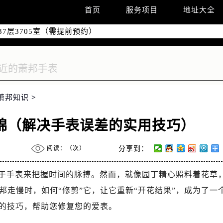
国际中心D座11层1102室（需提前预约）
首页
服务项目
地址大全
融中心26层2603室（需提前预约）
7层3705室（需提前预约）
际广场写字楼8层806室（需提前预约）
22-C1-C3室（需提前预约）
中心5号楼10层1008室（需提前预约）
FC国际金融中心35层3508室（需提前预约）
萧邦知识
>
楼1号楼18层1803室（需提前预约）
字楼1号楼16层1604室（需提前预约）
锦（解决手表误差的实用技巧）
中心东塔（华润万象城）17层1706室（需提前预约）
场办公楼20层2009室（需提前预约）
阅读：（
次）
分享到：
座5层503-5室（需提前预约）
广场4号楼22楼2209室（需提前预约）
于手表来把握时间的脉搏。然而，就像园丁精心照料着花草
际中心写字楼8层805室（需提前预约）
走慢时，如何“修剪”它，让它重新“开花结果”，成为了一
易中心A座13层1304室（需提前预约）
般的技巧，帮助您修复您的爱表。
地双子塔（中央广场）A1座办公楼14层14-07室（需提前预约