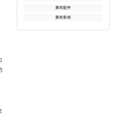
萧邦配件
萧邦新闻
如
的
您