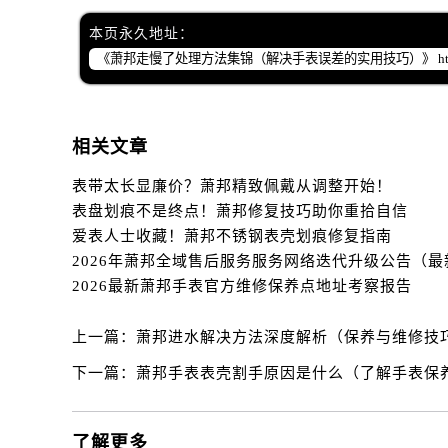
辽宁省辽阳市白塔区新运大街萧邦售
本页永久地址：
辽宁省盘锦市兴隆台区石油大街萧邦
辽宁省铁岭市银州区南马路萧邦售后
辽宁省营口市站前区市府路与渤海大
辽宁省沈阳市沈河区中街路137号亨
相关文章
辽宁省沈阳市沈河区中街路83号亨
北京市朝阳区建国门外大街甲6号华熙
表带太长显廉价？萧邦精致佩戴从调整开始！
北京市东城区东长安街1号王府井东方
表盘划痕不是终点！萧邦修复技巧助你重拾自信
河北省保定市竞秀区朝阳北大街北国
爱表人士收藏！萧邦不锈钢表壳划痕修复指南
内蒙古自治区阿拉善盟市左旗土尔扈
2026最新萧邦手表官方维修保养点地址考察报告
内蒙古自治区巴彦淖尔市临河区新华
内蒙古自治区包头市青山区幸福路甲
上一篇：
萧邦进水解决方法深度解析（保养与维修技
内蒙古自治区赤峰市红山区哈达街萧
内蒙古自治区鄂尔多斯市东胜区伊金
下一篇：
萧邦手表表壳割手原因是什么（了解手表保
内蒙古自治区呼伦贝尔市海拉尔区中
内蒙古自治区通辽市科尔沁区明仁大
了解更多