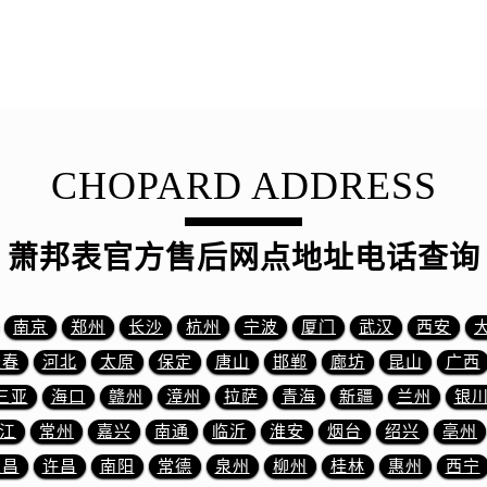
路萧邦售后服务中心（需提前预约）
大街萧邦售后服务中心（需提前预约）
市光明街与额尔敦路交叉口萧邦售后服务中心（需提前预约）
安大街萧邦售后服务中心（需提前预约）
服务中心（需提前预约）
务中心（需提前预约）
CHOPARD ADDRESS
服务中心（需提前预约）
服务中心（需提前预约）
萧邦表官方售后网点地址电话查询
街交叉口萧邦售后服务中心（需提前预约）
街交汇处萧邦售后服务中心（需提前预约）
南路交叉口萧邦售后服务中心（需提前预约）
南京
郑州
长沙
杭州
宁波
厦门
武汉
西安
道交叉口萧邦售后服务中心（需提前预约）
长春
河北
太原
保定
唐山
邯郸
廊坊
昆山
广西
服务中心（需提前预约）
三亚
海口
赣州
漳州
拉萨
青海
新疆
兰州
银
后服务中心（需提前预约）
江
常州
嘉兴
南通
临沂
淮安
烟台
绍兴
亳州
15号亨得利名表维修授权店3楼萧邦售后服务中心（需提前预约
融中心26层2603室萧邦售后服务中心（需提前预约）
宜昌
许昌
南阳
常德
泉州
柳州
桂林
惠州
西宁