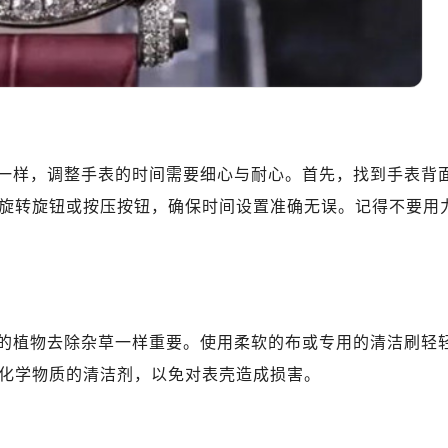
地广场金座12层1214室（需提前预约）
厦7层G室（需提前预约）
心C座12层1205室（需提前预约）
中心T1写字楼9层907室（需提前预约）
写字楼1座11层1104室（需提前预约）
楼16层1603室（需提前预约）
一样，调整手表的时间需要细心与耐心。首先，找到手表背
中心办公楼C座22层08室（需提前预约）
大厦38层09室（需提前预约）
旋转旋钮或按压按钮，确保时间设置准确无误。记得不要用
楼1224室（需提前预约）
大厦B座12楼03室（需提前预约）
心写字楼A座7楼709室（需提前预约）
2层04室（需提前预约）
的植物去除杂草一样重要。使用柔软的布或专用的清洁刷轻
心A座907室（需提前预约）
A座(旺进大厦)18层09室（需提前预约）
化学物质的清洁剂，以免对表壳造成损害。
国际金融中心14楼14D（需提前预约）
广场写字楼10层06室（需提前预约）