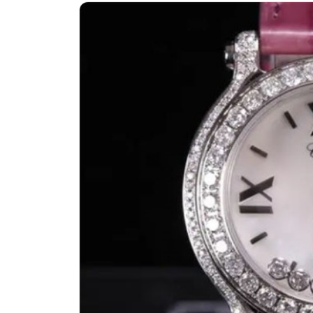
济南市历下区经十路11111号华润中
广州市天河区天河路230号万菱汇国际
广州市越秀区环市东路371-375号世
深圳市罗湖区深南东路5001号华润大
惠州市惠城区江北文昌一路7号华贸大厦
厦门市思明区湖滨东路95号万象城华润
福州市晋安区竹屿路6号东二环泰禾广
成都市锦江区人民东路6号SAC东原中
重庆市江北区观音桥步行街2号融恒时
长沙市芙蓉区建湘路393号世茂环球金
郑州市二七区民主路10号华润大厦29
太原市迎泽区迎泽街道解放路15号亨
沈阳市沈河区中街路137号亨得利名
沈阳市沈河区中街路83号亨得利名表
乌鲁木齐市天山区红山路26号时代广场
温州市鹿城区锦绣路1067号置信广场