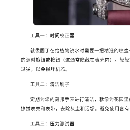
哈尔滨市南岗区东大直街146号上和置
大连市中山区人民路15号国际金融大
佛山市禅城区季华五路57号万科金融中
东莞市东城街道鸿福东路1号民盈国贸
无锡市梁溪区人民中路139号恒隆广场
工具一：时间校正器
南通市崇川区工农路57号圆融广场写字
就像园丁在给植物浇水时需要一把精准的喷壶
苏州市苏州工业园区星港街199号苏州
武汉市江汉区解放大道686号世界贸易
的调时旋钮或按钮（这通常隐藏在表壳内）。轻轻
南宁市青秀区金湖路59号地王大厦12
过猛，以免损坏机芯。
合肥市蜀山区潜山路111号万象城华润
泉州市丰泽区宝洲路729号浦西万达中
工具二：清洁刷子
青岛市南区山东路6号华润大厦B座2
定期为您的萧邦手表进行清洁，就像为花园里
烟台市芝罘区胜利路139号万达金融中
长春市朝阳区西安大路727号中银大厦
擦拭表壳和表带，去除灰尘和污垢。避免使用含有
贵阳市南明区都司高架桥路33号亨特
工具三：压力测试器
昆明市盘龙区北京路928号同德昆明