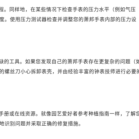
心写字楼B座13层07室（需提前预约）
程。同样地，在某些情况下检查手表的压力水平（例如气压
安国际中心E座6楼10室（需提前预约）
度。使用压力测试器检查并调整您的萧邦手表内部的压力设
B座17层1707室（需提前预约）
写字楼A座10层1002室（需提前预约）
邦售后服务中心（需提前预约）
后服务中心（需提前预约）
后服务中心（需提前预约）
缺的工具。如果您发现自己的萧邦手表存在更复杂的问题（
后服务中心（需提前预约）
的螺丝刀小心拆卸表壳，并由经验丰富的钟表技师进行必要
售后服务中心（需提前预约）
售后服务中心（需提前预约）
售后服务中心（需提前预约）
邦售后服务中心（需提前预约）
邦售后服务中心（需提前预约）
手册或在线资源。就像园艺爱好者参考种植指南一样，了解
路交叉口萧邦售后服务中心（需提前预约）
地识别问题并采取正确的修复措施。
后服务中心（需提前预约）
后服务中心（需提前预约）