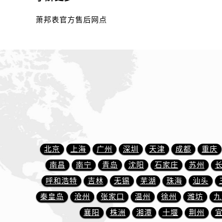
内蒙古自治区乌海市海勃湾区人民南
内蒙古自治区乌兰察布市集宁区恩和
萧邦表官方售后网点
内蒙古自治区锡林郭勒盟市锡林浩特
内蒙古自治区兴安盟市乌兰浩特市兴
山西省大同市平城区迎宾街萧邦售后
山西省晋城市城区黄华街萧邦售后服
山西省晋中市榆次区顺城街萧邦售后
山西省临汾市尧都区解放路萧邦售后
山西省吕梁市离石区永宁中路与建设
山西省朔州市朔城区怡西路与鄯阳西
山西省忻州市忻府区和平东街与七一
北京
上海
广州
深圳
天津
成都
重庆
山西省阳泉市郊区平阳东街与新城大
南昌
南宁
青岛
沈阳
石家庄
苏州
山西省运城市盐湖区河东街萧邦售后
呼和浩特
吉林
无锡
芜湖
珠海
汕头
山西省长治市潞州区英雄中路萧邦售
秦皇岛
沧州
张家口
温州
徐州
潍坊
九
山西省太原市迎泽区迎泽街道解放路
天津市和平区赤峰道136号天津国际金
襄阳
株洲
湘潭
十堰
荆州