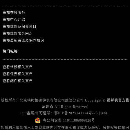
广东省河源市源城区越王大道萧邦售后服务中心（需提前预约）
广东省惠州市惠城区江北文昌一路7号华贸大厦1座30层3005室萧邦售后服务中心（需提前预约）
萧邦在线服务
广东省江门市蓬江区广场西路萧邦售后服务中心（需提前预约）
萧邦中心介绍
广东省揭阳市榕城进贤门步行街萧邦售后服务中心（需提前预约）
萧邦维修及保养项目
萧邦维修服务网点
广东省茂名市电白区水东街道迎宾大道萧邦售后服务中心（需提前预约）
萧邦最新资讯及保养知识
广东省梅州市梅江区金燕大道萧邦售后服务中心（需提前预约）
广东省清远市清城区湖西路萧邦售后服务中心（需提前预约）
热门标签
广东省汕头市龙湖区长平路萧邦售后服务中心（需提前预约）
广东省汕尾市城区香洲街道园林社区翠园街萧邦售后服务中心（需提前预约）
查看维修相关文档
查看保养相关文档
广东省韶关市武江区芙蓉新区与老城中心交汇处萧邦售后服务中心（需提前预约）
查看配件相关文档
广东省深圳市罗湖区深南东路5001号华润大厦17层1701室萧邦售后服务中心（需提前预约）
广东省阳江市江城区东风一路萧邦售后服务中心（需提前预约）
广东省云浮市云城区金山路萧邦售后服务中心（需提前预约）
版权所有：北京精时恒达钟表有限公司武汉分公司 Copyright ©
萧邦表官方售
后网点
All Rights Reserved
广东省湛江市赤坎区观海北路萧邦售后服务中心（需提前预约）
ICP备案/许可证号：
鄂ICP备2025141274号-23
|
XML
广东省肇庆市端州区信安大道与砚都大道交汇处萧邦售后服务中心（需提前预约）
粤公网安备 11011306006028号
广西壮族自治区百色市右江区中山二路萧邦售后服务中心（需提前预约）
如权利人或知情人士发现本站内容存在事实错误或涉及版权、名誉权等侵权问