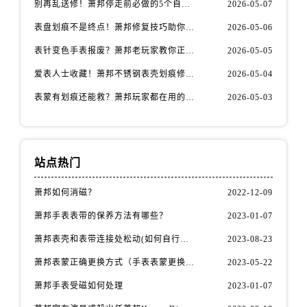
别再乱送修！萧邦停走前必做的5个自检步骤
2026-05-07
安徽省芜湖市镜湖区中山路步行街萧邦售后服务中心（需提前预约）
安徽省宣城市宣州区叠嶂西路萧邦售后服务中心（需提前预约）
表盘划痕不是终点！萧邦修复技巧助你重拾自信
2026-05-06
福建省龙岩市新罗区九一南路萧邦售后服务中心（需提前预约）
表针变色手表报废？萧邦老玩家教你正确应对
2026-05-05
福建省南平市建阳区人民西路萧邦售后服务中心（需提前预约）
爱表人士收藏！萧邦不锈钢表壳划痕修复指南
2026-05-04
福建省宁德市蕉城区天湖东路萧邦售后服务中心（需提前预约）
表蒙有划痕还能救？萧邦玩家都在用的修复方法
2026-05-03
福建省莆田市城厢区霞林街道荔华东大道萧邦售后服务中心（需提前预约）
福建省三明市三元区东乾二路萧邦售后服务中心（需提前预约）
福建省漳州市龙文区步港路萧邦售后服务中心（需提前预约）
江苏省常州市新北区龙锦路1590号现代传媒中心5号楼10层1008室萧邦售后服务中心（需提前预约）
站点热门
江苏省淮安市清江浦区淮海北路萧邦售后服务中心（需提前预约）
萧邦如何消磁？
2022-12-09
江苏省连云港市海州区通灌北路萧邦售后服务中心（需提前预约）
江苏省南京市秦淮区中山南路1号南京中心22层22-C1-C3室萧邦售后服务中心（需提前预约）
萧邦手表表带的保养方法有哪些？
2023-01-07
江苏省宿迁市宿城区西湖路萧邦售后服务中心（需提前预约）
萧邦表壳和表带连接处松动(如何自行修复)
2023-08-23
江苏省泰州市海陵区永定东路399号置地商务中心东塔（华润万象城）17层1706室萧邦售后服务中心（需提前预约）
萧邦表蒙正确更换方式（手表表蒙更换知识）
2023-05-22
江苏省徐州市鼓楼区淮海东路29号苏宁广场IFC国际金融中心35层3508室萧邦售后服务中心（需提前预约）
萧邦手表受磁如何处理
2023-01-07
江苏省盐城市盐都区世纪大道5号盐城金融城写字楼1号楼16层1604室萧邦售后服务中心（需提前预约）