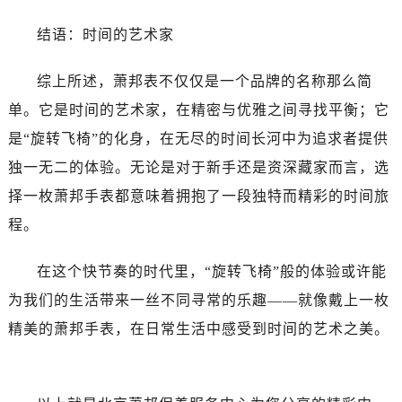
黑龙江省绥化市北林区新华街与康庄路交叉口萧邦售后服务中心（需提前预约）
黑龙江省伊春市伊美区通河路萧邦售后服务中心（需提前预约）
结语：时间的艺术家
吉林省白城市洮北区明仁南街萧邦售后服务中心（需提前预约）
综上所述，萧邦表不仅仅是一个品牌的名称那么简
吉林省白山市浑江区浑江大街萧邦售后服务中心（需提前预约）
吉林省吉林市船营区河南街萧邦售后服务中心（需提前预约）
单。它是时间的艺术家，在精密与优雅之间寻找平衡；它
吉林省辽源市龙山区人民大街萧邦售后服务中心（需提前预约）
是“旋转飞椅”的化身，在无尽的时间长河中为追求者提供
吉林省梅河口市新华街道梅河大街萧邦售后服务中心（需提前预约）
独一无二的体验。无论是对于新手还是资深藏家而言，选
吉林省四平市铁东区紫气大路与南九经街交汇处萧邦售后服务中心（需提前预约）
择一枚萧邦手表都意味着拥抱了一段独特而精彩的时间旅
吉林省松原市宁江区五环大街萧邦售后服务中心（需提前预约）
程。
吉林省通化市东昌区环通乡江南大街萧邦售后服务中心（需提前预约）
吉林省延边市延吉市解放路萧邦售后服务中心（需提前预约）
在这个快节奏的时代里，“旋转飞椅”般的体验或许能
辽宁省鞍山市铁东区站前街萧邦售后服务中心（需提前预约）
为我们的生活带来一丝不同寻常的乐趣——就像戴上一枚
辽宁省本溪市平山区胜利路萧邦售后服务中心（需提前预约）
精美的萧邦手表，在日常生活中感受到时间的艺术之美。
辽宁省朝阳市双塔区新华路萧邦售后服务中心（需提前预约）
辽宁省丹东市振兴区七经街萧邦售后服务中心（需提前预约）
辽宁省抚顺市新抚区东一路萧邦售后服务中心（需提前预约）