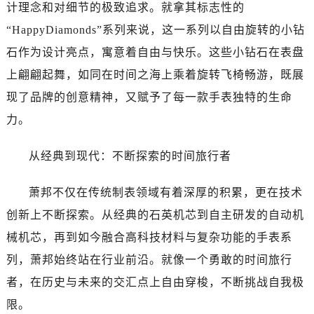
长春市朝阳区西安大路727号中银大厦A座(旺进大厦)18层09室（需提前预约）
计理念和对细节的极致追求。就拿其标志性的
贵阳市南明区都司高架桥路33号亨特国际金融中心14楼14D（需提前预约）
“HappyDiamonds”系列来说，这一系列以自由旋转的小钻
昆明市盘龙区北京路928号同德昆明广场写字楼10层06室（需提前预约）
石作为设计亮点，寓意着自由与快乐。这些小钻石在表盘
石家庄市长安区中山东路39号勒泰中心写字楼B座13层07室（需提前预约）
上翩翩起舞，如同在时间之海上乘着旋转飞椅畅游，既展
西安市碑林区南关正街88号华侨城长安国际中心E座6楼10室（需提前预约）
现了品牌的创意精神，又赋予了每一款手表独特的生命
海口市龙华区金贸东路5号海口华润大厦B座17层1707室（需提前预约）
力。
唐山市路南区新华东道100号万达广场写字楼A座10层1002室（需提前预约）
黑龙江省大庆市萨尔图区会战大街萧邦售后服务中心（需提前预约）
从经典到现代：不断探索的时间旅行者
黑龙江省鹤岗市向阳区红军路萧邦售后服务中心（需提前预约）
黑龙江省黑河市爱辉区中央街萧邦售后服务中心（需提前预约）
萧邦不仅在传统制表领域有着深厚的积累，更在技术
黑龙江省鸡西市鸡冠区红军路萧邦售后服务中心（需提前预约）
创新上不断探索。从经典的石英机芯到自主研发的自动机
黑龙江省佳木斯市向阳区长安路萧邦售后服务中心（需提前预约）
械机芯，再到如今融合高科技材料与复杂功能的手表系
黑龙江省牡丹江市东安区太平路萧邦售后服务中心（需提前预约）
列，萧邦始终站在行业前沿。就像一个勇敢的时间旅行
黑龙江省七台河市桃山区大同街萧邦售后服务中心（需提前预约）
黑龙江省齐齐哈尔市龙沙区龙华路萧邦售后服务中心（需提前预约）
者，在历史与未来的交汇点上自由穿梭，不断挑战自我极
黑龙江省双鸭山市尖山区新兴大街萧邦售后服务中心（需提前预约）
限。