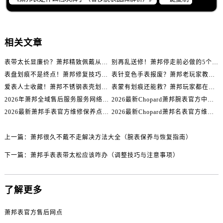
内蒙古自治区鄂尔多斯市东胜区伊金霍洛街萧邦售后服务中心（需提前预约）
内蒙古自治区呼伦贝尔市海拉尔区中央街萧邦售后服务中心（需提前预约）
内蒙古自治区通辽市科尔沁区明仁大街萧邦售后服务中心（需提前预约）
相关文章
内蒙古自治区乌海市海勃湾区人民南路萧邦售后服务中心（需提前预约）
内蒙古自治区乌兰察布市集宁区恩和大街萧邦售后服务中心（需提前预约）
表带太长显廉价？萧邦精致佩戴从调整开始！
别再乱送修！萧邦停走前必做的5个自检步骤
内蒙古自治区锡林郭勒盟市锡林浩特市光明街与额尔敦路交叉口萧邦售后服务中心（需提前预约）
表盘划痕不是终点！萧邦修复技巧助你重拾自信
表针变色手表报废？萧邦老玩家教你正确应对
内蒙古自治区兴安盟市乌兰浩特市兴安大街萧邦售后服务中心（需提前预约）
爱表人士收藏！萧邦不锈钢表壳划痕修复指南
表蒙有划痕还能救？萧邦玩家都在用的修复方法
2026年萧邦全域售后服务服务网络迭代升级公告（最新电话及地址）
2026最新Chopard萧邦腕表官方中心网点地址实地探访报告
山西省大同市平城区迎宾街萧邦售后服务中心（需提前预约）
2026最新萧邦手表官方维修保养点地址考察报告
2026最新Chopard萧邦名表官方维修服务点地址调研报告
山西省晋城市城区黄华街萧邦售后服务中心（需提前预约）
山西省晋中市榆次区顺城街萧邦售后服务中心（需提前预约）
上一篇：
萧邦很久不戴不走解决方法大全（腕表保养与恢复指南）
山西省临汾市尧都区解放路萧邦售后服务中心（需提前预约）
下一篇：
萧邦手表表带太松应该咋办（调整技巧与注意事项）
山西省吕梁市离石区永宁中路与建设街交叉口萧邦售后服务中心（需提前预约）
山西省朔州市朔城区怡西路与鄯阳西街交汇处萧邦售后服务中心（需提前预约）
山西省忻州市忻府区和平东街与七一南路交叉口萧邦售后服务中心（需提前预约）
了解更多
山西省阳泉市郊区平阳东街与新城大道交叉口萧邦售后服务中心（需提前预约）
山西省运城市盐湖区河东街萧邦售后服务中心（需提前预约）
萧邦表官方售后网点