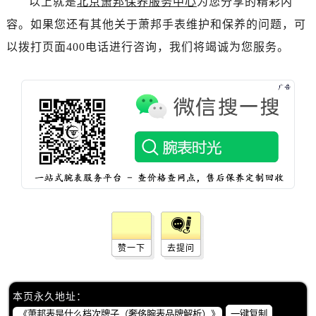
以上就是
北京萧邦保养服务中心
为您分享的精彩内
辽宁省阜新市海州区解放大街萧邦售后服务中心（需提前预约）
容。如果您还有其他关于萧邦手表维护和保养的问题，可
辽宁省葫芦岛市连山区中央路萧邦售后服务中心（需提前预约）
辽宁省锦州市古塔区中央大街萧邦售后服务中心（需提前预约）
以拨打页面400电话进行咨询，我们将竭诚为您服务。
辽宁省辽阳市白塔区新运大街萧邦售后服务中心（需提前预约）
辽宁省盘锦市兴隆台区石油大街萧邦售后服务中心（需提前预约）
辽宁省铁岭市银州区南马路萧邦售后服务中心（需提前预约）
辽宁省营口市站前区市府路与渤海大街交叉口萧邦售后服务中心（需提前预约）
辽宁省沈阳市沈河区中街路137号亨得利名表维修授权店1楼萧邦售后服务中心（需提前预约）
辽宁省沈阳市沈河区中街路83号亨得利名表维修授权店1楼萧邦售后服务中心（需提前预约）
北京市朝阳区建国门外大街甲6号华熙国际中心D座11层1102室萧邦售后服务中心（需提前预约）
北京市东城区东长安街1号王府井东方广场W3座6层602室萧邦售后服务中心（需提前预约）
河北省保定市竞秀区朝阳北大街北国先天下萧邦售后服务中心（需提前预约）
内蒙古自治区阿拉善盟市左旗土尔扈特大街萧邦售后服务中心（需提前预约）
赞一下
去提问
内蒙古自治区巴彦淖尔市临河区新华街萧邦售后服务中心（需提前预约）
内蒙古自治区包头市青山区幸福路甲3号王府井百货名表维修萧邦售后服务中心（需提前预约）
本页永久地址：
内蒙古自治区赤峰市红山区哈达街萧邦售后服务中心（需提前预约）
一键复制