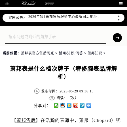
2026年5月萧邦全国官方售后客户服务热线：400-885-0231

2026年5月萧邦售后服务中心最新网点地址：
▲
官网公告>
北京市东城区东长安街1号王府井东方广场W3座6层602室（需提前预约）
▼
北京市朝阳区建国门外大街甲6号华熙国际中心D座11层1102室（需提前预约）
天津市和平区赤峰道136号天津国际金融中心26层2603室（需提前预约）
上海市徐汇区虹桥路3号港汇中心2座37层3705室（需提前预约）
上海市黄浦区南京东路299号宏伊国际广场写字楼8层806室（需提前预约）
当前位置：
萧邦表官方售后网点
>
新闻/知识/问答
>
萧邦知识
>
南京市秦淮区中山南路1号南京中心22层22-C1-C3室（需提前预约）
常州市新北区龙锦路1590号现代传媒中心5号楼10层1008室（需提前预约）
萧邦表是什么档次牌子（奢侈腕表品牌解
徐州市鼓楼区淮海东路29号苏宁广场IFC国际金融中心35层3508室（需提前预约）
析）
扬州市邗江区国展路29号星耀天地写字楼1号楼18层1803室（需提前预约）
盐城市盐都区世纪大道5号盐城金融城写字楼1号楼16层1604室（需提前预约）
发布时间：2025-05-29 09:36:15
泰州市海陵区永定东路399号置地商务中心东塔（华润万象城）17层1706室（需提前预约）
阅读：（
次）
宁波市江北区大闸南路500号来福士广场办公楼20层2009室（需提前预约）
分享到：
杭州市上城区钱江路1366号华润大厦A座5层503-5室（需提前预约）
【
萧邦售后
】在浩瀚的表海中，萧邦（Chopard）犹
金华市金东区东市南街777号金华万达广场4号楼22楼2209室（需提前预约）