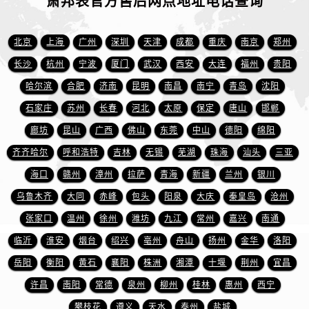
萧邦表官方售后网点地址电话查询
山东省济宁市任城区太白楼路萧邦售后服务中心（需提前预约）
山东省莱芜市文化南路8号银座商城名表维修一楼名表维修萧邦售后服务中心（需提前预约）
北京
上海
广州
深圳
天津
成都
重庆
南京
郑州
山东省临沂市兰山区解放路萧邦售后服务中心（需提前预约）
山东省日照市东港区烟台路萧邦售后服务中心（需提前预约）
长沙
杭州
宁波
厦门
武汉
西安
大连
福州
贵阳
山东省泰安市泰山区财源街道泰山大街萧邦售后服务中心（需提前预约）
哈尔滨
合肥
济南
昆明
南昌
南宁
青岛
沈阳
山东省威海市环翠区新威海路89号振华商厦一楼名表维修萧邦售后服务中心（需提前预约）
石家庄
苏州
长春
河北
太原
保定
唐山
邯郸
山东省潍坊市奎文区东风东街萧邦售后服务中心（需提前预约）
廊坊
昆山
广西
佛山
东莞
中山
德阳
绵阳
山东省枣庄市滕州市北辛路与善国路交叉口萧邦售后服务中心（需提前预约）
齐齐哈尔
呼和浩特
吉林
无锡
芜湖
珠海
汕头
三亚
山东省淄博市张店区金晶大道萧邦售后服务中心（需提前预约）
海口
赣州
漳州
拉萨
青海
新疆
兰州
银川
上海市黄浦区南京东路299号宏伊国际广场写字楼8层806室萧邦售后服务中心（需提前预约）
乌鲁木齐
大同
赤峰
包头
阳泉
大庆
秦皇岛
沧州
上海市徐汇区虹桥路3号港汇中心2座37层3705室萧邦售后服务中心（需提前预约）
浙江省杭州市上城区钱江路1366号华润大厦A座5层503-5室萧邦售后服务中心（需提前预约）
张家口
温州
徐州
潍坊
九江
常州
嘉兴
南通
浙江省湖州市吴兴区劳动路萧邦售后服务中心（需提前预约）
临沂
淮安
烟台
绍兴
亳州
舟山
扬州
金华
洛阳
浙江省嘉兴市南湖区广益路705号嘉兴世界贸易中心A座13层1304室萧邦售后服务中心（需提前预约）
岳阳
衡阳
黄石
襄阳
株洲
湘潭
十堰
荆州
宜昌
浙江省金华市金东区东市南街777号金华万达广场4号楼22楼2209室萧邦售后服务中心（需提前预约）
许昌
南阳
常德
泉州
柳州
桂林
惠州
西宁
浙江省丽水市莲都区解放街萧邦售后服务中心（需提前预约）
攀枝花
遵义
天水
泰州
盐城