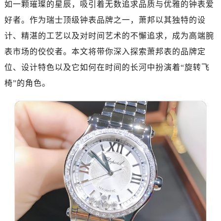
如一颗璀璨的星辰，吸引着无数追求品质与优雅的钟表爱
绍兴市越城区胜利东路379号世茂天际中心写字楼8层805室（需提前预约）
嘉兴市南湖区广益路705号嘉兴世界贸易中心A座13层1304室（需提前预约）
好者。作为瑞士顶级钟表品牌之一，萧邦以其独特的设
南昌市红谷滩新区红谷中大道998号绿地双子塔（中央广场）A1座办公楼14层14-07室（需提前预约）
计、精湛的工艺以及对时间艺术的不懈追求，成为高端腕
济南市历下区经十路11111号华润中心写字楼（万象城）15层1508室（需提前预约）
表市场的佼佼者。本文将带你深入探索萧邦表的品牌定
广州市天河区天河路230号万菱汇国际中心A塔7层704室（需提前预约）
位、设计特色以及它如何在时间的长河中扮演着“旋转飞
广州市越秀区环市东路371-375号世界贸易中心大厦南塔15层1507室（需提前预约）
椅”的角色。
深圳市罗湖区深南东路5001号华润大厦17层1701室（需提前预约）
惠州市惠城区江北文昌一路7号华贸大厦（华贸天地）1座30层30-05室（需提前预约）
厦门市思明区湖滨东路95号万象城华润大厦B座11层1104室（需提前预约）
福州市晋安区竹屿路6号东二环泰禾广场2号楼5层509室（需提前预约）
成都市锦江区人民东路6号SAC东原中心24层2406B室（需提前预约）
重庆市江北区观音桥步行街2号融恒时代广场9层902室（需提前预约）
长沙市芙蓉区建湘路393号世茂环球金融中心写字楼10层1013室（需提前预约）
郑州市二七区民主路10号华润大厦29层2905室（需提前预约）
太原市迎泽区迎泽街道解放路15号亨得利名表维修授权店3楼（需提前预约）
沈阳市沈河区中街路137号亨得利名表维修授权店1楼（需提前预约）