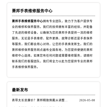
山西省长治市潞州区英雄中路萧邦售后服务中心（需提前预约）
山西省太原市迎泽区迎泽街道解放路15号亨得利名表维修授权店3楼萧邦售后服务中心（需提前预约）
萧邦手表维修服务中心
天津市和平区赤峰道136号天津国际金融中心26层2603室萧邦售后服务中心（需提前预约）
萧邦手表维修服务中心
拥有专业团队，致力于为客户提供专
安徽省安庆市迎江区人民路萧邦售后服务中心（需提前预约）
业的维修和保养服务。我们的技师拥有丰富的经验，并配备
安徽省蚌埠市蚌山区淮河路萧邦售后服务中心（需提前预约）
了先进的维修设备，以确保为您的萧邦手表提供一流的维修
安徽省亳州市谯城区魏武大道萧邦售后服务中心（需提前预约）
服务，无论是手表维修、配件更换、故障诊断还是手表保养
安徽省池州市贵池区长江路萧邦售后服务中心（需提前预约）
等服务，我们都会用心对待，让您的手表焕发新生。我们的
安徽省滁州市琅琊区南谯北路萧邦售后服务中心（需提前预约）
萧邦维修保养服务网点遍布全国各地，为您提供便捷的萧邦
安徽省阜阳市颍州区颍州北路萧邦售后服务中心（需提前预约）
维修中心选择。如果您有任何问题或需要维修服务，请随时
联系我们的客服团队，我们将全力以赴为您提供专业的萧邦
安徽省淮北市相山区淮海路萧邦售后服务中心（需提前预约）
手表维修保养服务。
安徽省淮南市田家庵区国庆中路萧邦售后服务中心（需提前预约）
安徽省黄山市屯溪区黄山西路萧邦售后服务中心（需提前预约）
安徽省六安市金安区解放中路萧邦售后服务中心（需提前预约）
安徽省马鞍山市雨山区湖南西路萧邦售后服务中心（需提前预约）
最新发布
安徽省宿州市埇桥区人民中路萧邦售后服务中心（需提前预约）
表带太长显廉价？萧邦精致佩戴从调整开始！
2026-05-08
安徽省铜陵市铜官区石城大道萧邦售后服务中心（需提前预约）