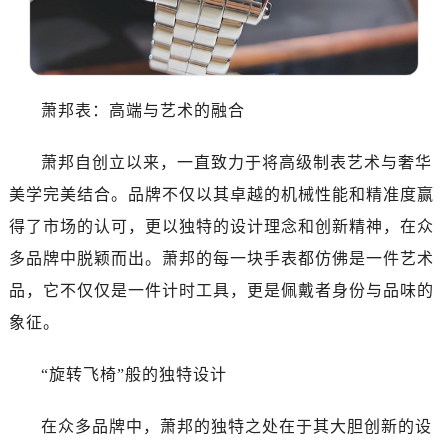
沈阳市沈河区中街路83号亨得利名表维修授权店1楼（需提前预约）
乌鲁木齐市天山区红山路26号时代广场（CCMALL）C座17层17-B（需提前预约）
温州市鹿城区锦绣路1067号置信广场10层1015室（需提前预约）
哈尔滨市南岗区东大直街146号上和置地广场金座12层1214室（需提前预约）
萧邦表：高端与艺术的融合
大连市中山区人民路15号国际金融大厦7层G室（需提前预约）
佛山市禅城区季华五路57号万科金融中心C座12层1205室（需提前预约）
萧邦自创立以来，一直致力于将高级制表艺术与奢华
东莞市东城街道鸿福东路1号民盈国贸中心T1写字楼9层907室（需提前预约）
美学完美结合。品牌不仅以其卓越的机械性能和精准度赢
无锡市梁溪区人民中路139号恒隆广场写字楼1座11层1104室（需提前预约）
得了市场的认可，更以独特的设计理念和创新精神，在众
南通市崇川区工农路57号圆融广场写字楼16层1603室（需提前预约）
多品牌中脱颖而出。萧邦的每一块手表都仿佛是一件艺术
苏州市苏州工业园区星港街199号苏州中心办公楼C座22层08室（需提前预约）
武汉市江汉区解放大道686号世界贸易大厦38层09室（需提前预约）
品，它不仅仅是一件计时工具，更是佩戴者身份与品味的
南宁市青秀区金湖路59号地王大厦12楼1224室（需提前预约）
象征。
合肥市蜀山区潜山路111号万象城华润大厦B座12楼03室（需提前预约）
泉州市丰泽区宝洲路729号浦西万达中心写字楼A座7楼709室（需提前预约）
“旋转飞椅”般的独特设计
青岛市南区山东路6号华润大厦B座22层04室（需提前预约）
在众多品牌中，萧邦的独特之处在于其大胆创新的设
烟台市芝罘区胜利路139号万达金融中心A座907室（需提前预约）