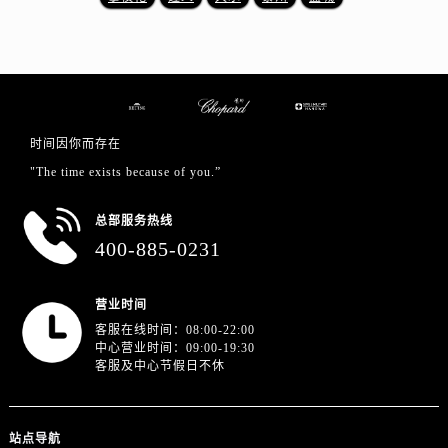
浙江省宁波市江北区大闸南路500号来福士广场办公楼20层2009室萧邦售后服务中心（需提前预约）
浙江省衢州市柯城区上街萧邦售后服务中心（需提前预约）
浙江省绍兴市越城区胜利东路379号世茂天际中心写字楼8层805室萧邦售后服务中心（需提前预约）
浙江省舟山市定海区解放东路萧邦售后服务中心（需提前预约）
澳门特别行政区大堂区议事亭前地（新马路）萧邦售后服务中心（需提前预约）
时间因你而存在
澳门特别行政区风顺堂区南湾大马路萧邦售后服务中心（需提前预约）
"The time exists because of you.”
澳门特别行政区花地玛堂区关闸广场萧邦售后服务中心（需提前预约）
澳门特别行政区花王堂区大三巴商圈萧邦售后服务中心（需提前预约）
总部服务热线
澳门特别行政区嘉模堂区官也街萧邦售后服务中心（需提前预约）
400-885-0231
澳门省路氹城市金光大道萧邦售后服务中心（需提前预约）
澳门特别行政区望德堂区塔石广场萧邦售后服务中心（需提前预约）
营业时间
福建省福州市晋安区竹屿路6号东二环泰禾广场2号楼5层509室萧邦售后服务中心（需提前预约）
客服在线时间：08:00-22:00
福建省厦门市思明区湖滨东路95号万象城华润大厦B座11层1104室萧邦售后服务中心（需提前预约）
中心营业时间：09:00-19:30
客服及中心节假日不休
广东省潮州市潮安区新风路与潮汕路交汇处萧邦售后服务中心（需提前预约）
广东省广州市天河区天河路230号万菱汇国际中心A塔7层704室萧邦售后服务中心（需提前预约）
广东省广州市越秀区环市东路371-375号世界贸易中心大厦南塔15层1507室萧邦售后服务中心（需提前预约）
站点导航