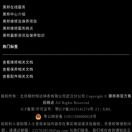
广东省揭阳市榕城进贤门步行街萧邦售后服务中心（需提前预约）
萧邦在线服务
广东省茂名市电白区水东街道迎宾大道萧邦售后服务中心（需提前预约）
萧邦中心介绍
广东省梅州市梅江区金燕大道萧邦售后服务中心（需提前预约）
萧邦维修及保养项目
广东省清远市清城区湖西路萧邦售后服务中心（需提前预约）
萧邦维修服务网点
广东省汕头市龙湖区长平路萧邦售后服务中心（需提前预约）
萧邦最新资讯及保养知识
广东省汕尾市城区香洲街道园林社区翠园街萧邦售后服务中心（需提前预约）
热门标签
广东省韶关市武江区芙蓉新区与老城中心交汇处萧邦售后服务中心（需提前预约）
广东省深圳市罗湖区深南东路5001号华润大厦17层1701室萧邦售后服务中心（需提前预约）
查看维修相关文档
广东省阳江市江城区东风一路萧邦售后服务中心（需提前预约）
查看保养相关文档
广东省云浮市云城区金山路萧邦售后服务中心（需提前预约）
查看配件相关文档
广东省湛江市赤坎区观海北路萧邦售后服务中心（需提前预约）
广东省肇庆市端州区信安大道与砚都大道交汇处萧邦售后服务中心（需提前预约）
版权所有：北京精时恒达钟表有限公司武汉分公司 Copyright ©
萧邦表官方售
广西壮族自治区百色市右江区中山二路萧邦售后服务中心（需提前预约）
后网点
All Rights Reserved
ICP备案/许可证号：
鄂ICP备2025141274号-23
|
XML
广西壮族自治区北海市海城区北京路萧邦售后服务中心（需提前预约）
粤公网安备 11011306006028号
广西壮族自治区崇左市江州区石景林街道友谊大道与丽川路交汇处萧邦售后服务中心（需提前预约）
如权利人或知情人士发现本站内容存在事实错误或涉及版权、名誉权等侵权问
广西壮族自治区防城港市港口区金花茶大道萧邦售后服务中心（需提前预约）
题，请通过邮箱：2557628530@qq.com 与我们联系，我们将在收到通知后立