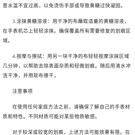
石家庄市长安区中山东路39号勒泰中心写字楼B座13层07室（需提前预约）
意水温不宜过高，以免烫伤手部或导致黄糖过快凝固。
西安市碑林区南关正街88号华侨城长安国际中心E座6楼10室（需提前预约）
海口市龙华区金贸东路5号海口华润大厦B座17层1707室（需提前预约）
3.涂抹黄糖溶液：用干净的布蘸取适量的黄糖溶液，
唐山市路南区新华东道100号万达广场写字楼A座10层1002室（需提前预约）
在手表机芯上轻轻涂抹。确保覆盖所有需要修复的划痕区
黑龙江省大庆市萨尔图区会战大街萧邦售后服务中心（需提前预约）
域。
黑龙江省鹤岗市向阳区红军路萧邦售后服务中心（需提前预约）
黑龙江省黑河市爱辉区中央街萧邦售后服务中心（需提前预约）
4.按摩与擦拭：用另一块干净的布轻轻按摩涂抹区域
黑龙江省鸡西市鸡冠区红军路萧邦售后服务中心（需提前预约）
几分钟，以帮助去除表面杂质和轻微划痕。随后用清水冲
黑龙江省佳木斯市向阳区长安路萧邦售后服务中心（需提前预约）
洗干净，并用软布擦干。
黑龙江省牡丹江市东安区太平路萧邦售后服务中心（需提前预约）
黑龙江省七台河市桃山区大同街萧邦售后服务中心（需提前预约）
注意事项
黑龙江省齐齐哈尔市龙沙区龙华路萧邦售后服务中心（需提前预约）
黑龙江省双鸭山市尖山区新兴大街萧邦售后服务中心（需提前预约）
在使用任何家庭方法之前，请确保了解自己的手表材
黑龙江省绥化市北林区新华街与康庄路交叉口萧邦售后服务中心（需提前预约）
质和特性。不同材质可能对某些物质敏感。
黑龙江省伊春市伊美区通河路萧邦售后服务中心（需提前预约）
吉林省白城市洮北区明仁南街萧邦售后服务中心（需提前预约）
对于较深或较宽的划痕，上述方法可能效果有限。在