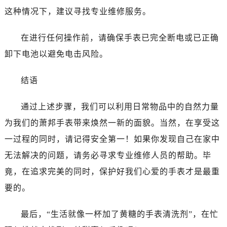
吉林省白山市浑江区浑江大街萧邦售后服务中心（需提前预约）
这种情况下，建议寻找专业维修服务。
吉林省吉林市船营区河南街萧邦售后服务中心（需提前预约）
吉林省辽源市龙山区人民大街萧邦售后服务中心（需提前预约）
在进行任何操作前，请确保手表已完全断电或已正确
吉林省梅河口市新华街道梅河大街萧邦售后服务中心（需提前预约）
卸下电池以避免电击风险。
吉林省四平市铁东区紫气大路与南九经街交汇处萧邦售后服务中心（需提前预约）
吉林省松原市宁江区五环大街萧邦售后服务中心（需提前预约）
结语
吉林省通化市东昌区环通乡江南大街萧邦售后服务中心（需提前预约）
吉林省延边市延吉市解放路萧邦售后服务中心（需提前预约）
通过上述步骤，我们可以利用日常物品中的自然力量
辽宁省鞍山市铁东区站前街萧邦售后服务中心（需提前预约）
为我们的萧邦手表带来焕然一新的面貌。当然，在享受这
辽宁省本溪市平山区胜利路萧邦售后服务中心（需提前预约）
一过程的同时，请记得安全第一！如果你发现自己在家中
辽宁省朝阳市双塔区新华路萧邦售后服务中心（需提前预约）
无法解决的问题，请务必寻求专业维修人员的帮助。毕
辽宁省丹东市振兴区七经街萧邦售后服务中心（需提前预约）
竟，在追求完美的同时，保护好我们心爱的手表才是最重
辽宁省抚顺市新抚区东一路萧邦售后服务中心（需提前预约）
要的。
辽宁省阜新市海州区解放大街萧邦售后服务中心（需提前预约）
辽宁省葫芦岛市连山区中央路萧邦售后服务中心（需提前预约）
最后，“生活就像一杯加了黄糖的手表清洗剂”，在忙
辽宁省锦州市古塔区中央大街萧邦售后服务中心（需提前预约）