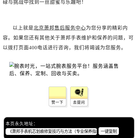
碌与挑战中找到一丝甜蜜与乐趣吧！
辽宁省辽阳市白塔区新运大街萧邦售后服务中心（需提前预约）
辽宁省盘锦市兴隆台区石油大街萧邦售后服务中心（需提前预约）
辽宁省铁岭市银州区南马路萧邦售后服务中心（需提前预约）
以上就是
北京萧邦售后服务中心
为您分享的精彩内
辽宁省营口市站前区市府路与渤海大街交叉口萧邦售后服务中心（需提前预约）
辽宁省沈阳市沈河区中街路137号亨得利名表维修授权店1楼萧邦售后服务中心（需提前预约）
容。如果您还有其他关于萧邦手表维护和保养的问题，可
辽宁省沈阳市沈河区中街路83号亨得利名表维修授权店1楼萧邦售后服务中心（需提前预约）
以拨打页面400电话进行咨询，我们将竭诚为您服务。
北京市朝阳区建国门外大街甲6号华熙国际中心D座11层1102室萧邦售后服务中心（需提前预约）
北京市东城区东长安街1号王府井东方广场W3座6层602室萧邦售后服务中心（需提前预约）
河北省保定市竞秀区朝阳北大街北国先天下萧邦售后服务中心（需提前预约）
内蒙古自治区阿拉善盟市左旗土尔扈特大街萧邦售后服务中心（需提前预约）
内蒙古自治区巴彦淖尔市临河区新华街萧邦售后服务中心（需提前预约）
内蒙古自治区包头市青山区幸福路甲3号王府井百货名表维修萧邦售后服务中心（需提前预约）
赞一下
去提问
内蒙古自治区赤峰市红山区哈达街萧邦售后服务中心（需提前预约）
内蒙古自治区鄂尔多斯市东胜区伊金霍洛街萧邦售后服务中心（需提前预约）
内蒙古自治区呼伦贝尔市海拉尔区中央街萧邦售后服务中心（需提前预约）
本页永久地址：
一键复制
内蒙古自治区通辽市科尔沁区明仁大街萧邦售后服务中心（需提前预约）