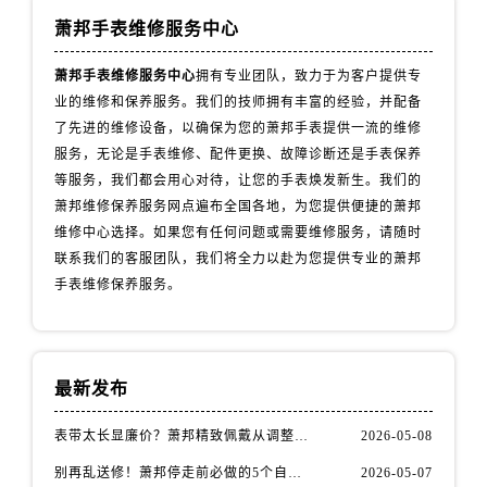
安徽省安庆市迎江区人民路萧邦售后服务中心（需提前预约）
萧邦手表维修服务中心
安徽省蚌埠市蚌山区淮河路萧邦售后服务中心（需提前预约）
安徽省亳州市谯城区魏武大道萧邦售后服务中心（需提前预约）
萧邦手表维修服务中心
拥有专业团队，致力于为客户提供专
安徽省池州市贵池区长江路萧邦售后服务中心（需提前预约）
业的维修和保养服务。我们的技师拥有丰富的经验，并配备
了先进的维修设备，以确保为您的萧邦手表提供一流的维修
安徽省滁州市琅琊区南谯北路萧邦售后服务中心（需提前预约）
服务，无论是手表维修、配件更换、故障诊断还是手表保养
安徽省阜阳市颍州区颍州北路萧邦售后服务中心（需提前预约）
等服务，我们都会用心对待，让您的手表焕发新生。我们的
安徽省淮北市相山区淮海路萧邦售后服务中心（需提前预约）
萧邦维修保养服务网点遍布全国各地，为您提供便捷的萧邦
安徽省淮南市田家庵区国庆中路萧邦售后服务中心（需提前预约）
维修中心选择。如果您有任何问题或需要维修服务，请随时
安徽省黄山市屯溪区黄山西路萧邦售后服务中心（需提前预约）
联系我们的客服团队，我们将全力以赴为您提供专业的萧邦
安徽省六安市金安区解放中路萧邦售后服务中心（需提前预约）
手表维修保养服务。
安徽省马鞍山市雨山区湖南西路萧邦售后服务中心（需提前预约）
安徽省宿州市埇桥区人民中路萧邦售后服务中心（需提前预约）
安徽省铜陵市铜官区石城大道萧邦售后服务中心（需提前预约）
最新发布
安徽省芜湖市镜湖区中山路步行街萧邦售后服务中心（需提前预约）
安徽省宣城市宣州区叠嶂西路萧邦售后服务中心（需提前预约）
表带太长显廉价？萧邦精致佩戴从调整开始！
2026-05-08
福建省龙岩市新罗区九一南路萧邦售后服务中心（需提前预约）
别再乱送修！萧邦停走前必做的5个自检步骤
2026-05-07