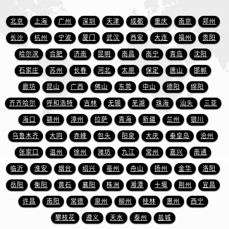
山东省日照市东港区烟台路萧邦售后服务中心（需提前预约）
山东省泰安市泰山区财源街道泰山大街萧邦售后服务中心（需提前预约）
北京
上海
广州
深圳
天津
成都
重庆
南京
郑州
山东省威海市环翠区新威海路89号振华商厦一楼名表维修萧邦售后服务中心（需提前预约）
长沙
杭州
宁波
厦门
武汉
西安
大连
福州
贵阳
山东省潍坊市奎文区东风东街萧邦售后服务中心（需提前预约）
哈尔滨
合肥
济南
昆明
南昌
南宁
青岛
沈阳
山东省枣庄市滕州市北辛路与善国路交叉口萧邦售后服务中心（需提前预约）
石家庄
苏州
长春
河北
太原
保定
唐山
邯郸
山东省淄博市张店区金晶大道萧邦售后服务中心（需提前预约）
廊坊
昆山
广西
佛山
东莞
中山
德阳
绵阳
上海市黄浦区南京东路299号宏伊国际广场写字楼8层806室萧邦售后服务中心（需提前预约）
齐齐哈尔
呼和浩特
吉林
无锡
芜湖
珠海
汕头
三亚
上海市徐汇区虹桥路3号港汇中心2座37层3705室萧邦售后服务中心（需提前预约）
浙江省杭州市上城区钱江路1366号华润大厦A座5层503-5室萧邦售后服务中心（需提前预约）
海口
赣州
漳州
拉萨
青海
新疆
兰州
银川
浙江省湖州市吴兴区劳动路萧邦售后服务中心（需提前预约）
乌鲁木齐
大同
赤峰
包头
阳泉
大庆
秦皇岛
沧州
浙江省嘉兴市南湖区广益路705号嘉兴世界贸易中心A座13层1304室萧邦售后服务中心（需提前预约）
张家口
温州
徐州
潍坊
九江
常州
嘉兴
南通
浙江省金华市金东区东市南街777号金华万达广场4号楼22楼2209室萧邦售后服务中心（需提前预约）
临沂
淮安
烟台
绍兴
亳州
舟山
扬州
金华
洛阳
浙江省丽水市莲都区解放街萧邦售后服务中心（需提前预约）
岳阳
衡阳
黄石
襄阳
株洲
湘潭
十堰
荆州
宜昌
浙江省宁波市江北区大闸南路500号来福士广场办公楼20层2009室萧邦售后服务中心（需提前预约）
许昌
南阳
常德
泉州
柳州
桂林
惠州
西宁
浙江省衢州市柯城区上街萧邦售后服务中心（需提前预约）
攀枝花
遵义
天水
泰州
盐城
浙江省绍兴市越城区胜利东路379号世茂天际中心写字楼8层805室萧邦售后服务中心（需提前预约）