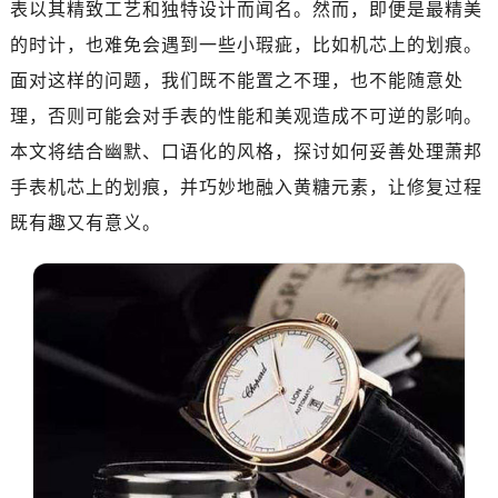
表以其精致工艺和独特设计而闻名。然而，即便是最精美
济南市历下区经十路11111号华润中心写字楼（万象城）15层1508室（需提前预约）
广州市天河区天河路230号万菱汇国际中心A塔7层704室（需提前预约）
的时计，也难免会遇到一些小瑕疵，比如机芯上的划痕。
广州市越秀区环市东路371-375号世界贸易中心大厦南塔15层1507室（需提前预约）
面对这样的问题，我们既不能置之不理，也不能随意处
深圳市罗湖区深南东路5001号华润大厦17层1701室（需提前预约）
理，否则可能会对手表的性能和美观造成不可逆的影响。
惠州市惠城区江北文昌一路7号华贸大厦（华贸天地）1座30层30-05室（需提前预约）
本文将结合幽默、口语化的风格，探讨如何妥善处理萧邦
厦门市思明区湖滨东路95号万象城华润大厦B座11层1104室（需提前预约）
手表机芯上的划痕，并巧妙地融入黄糖元素，让修复过程
福州市晋安区竹屿路6号东二环泰禾广场2号楼5层509室（需提前预约）
既有趣又有意义。
成都市锦江区人民东路6号SAC东原中心24层2406B室（需提前预约）
重庆市江北区观音桥步行街2号融恒时代广场9层902室（需提前预约）
长沙市芙蓉区建湘路393号世茂环球金融中心写字楼10层1013室（需提前预约）
郑州市二七区民主路10号华润大厦29层2905室（需提前预约）
太原市迎泽区迎泽街道解放路15号亨得利名表维修授权店3楼（需提前预约）
沈阳市沈河区中街路137号亨得利名表维修授权店1楼（需提前预约）
沈阳市沈河区中街路83号亨得利名表维修授权店1楼（需提前预约）
乌鲁木齐市天山区红山路26号时代广场（CCMALL）C座17层17-B（需提前预约）
温州市鹿城区锦绣路1067号置信广场10层1015室（需提前预约）