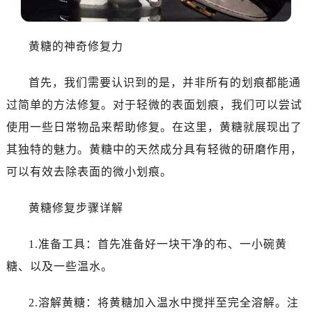
哈尔滨市南岗区东大直街146号上和置地广场金座12层1214室（需提前预约）
大连市中山区人民路15号国际金融大厦7层G室（需提前预约）
佛山市禅城区季华五路57号万科金融中心C座12层1205室（需提前预约）
黄糖的神奇修复力
东莞市东城街道鸿福东路1号民盈国贸中心T1写字楼9层907室（需提前预约）
首先，我们需要认识到的是，并非所有的划痕都能通
无锡市梁溪区人民中路139号恒隆广场写字楼1座11层1104室（需提前预约）
南通市崇川区工农路57号圆融广场写字楼16层1603室（需提前预约）
过简单的方法修复。对于轻微的表面划痕，我们可以尝试
苏州市苏州工业园区星港街199号苏州中心办公楼C座22层08室（需提前预约）
使用一些日常物品来帮助修复。在这里，黄糖就展现出了
武汉市江汉区解放大道686号世界贸易大厦38层09室（需提前预约）
其独特的魅力。黄糖中的天然成分具有轻微的研磨作用，
南宁市青秀区金湖路59号地王大厦12楼1224室（需提前预约）
可以有效去除表面的微小划痕。
合肥市蜀山区潜山路111号万象城华润大厦B座12楼03室（需提前预约）
泉州市丰泽区宝洲路729号浦西万达中心写字楼A座7楼709室（需提前预约）
黄糖修复步骤详解
青岛市南区山东路6号华润大厦B座22层04室（需提前预约）
烟台市芝罘区胜利路139号万达金融中心A座907室（需提前预约）
1.准备工具：首先准备好一块干净的布、一小碗黄
长春市朝阳区西安大路727号中银大厦A座(旺进大厦)18层09室（需提前预约）
糖、以及一些温水。
贵阳市南明区都司高架桥路33号亨特国际金融中心14楼14D（需提前预约）
昆明市盘龙区北京路928号同德昆明广场写字楼10层06室（需提前预约）
2.溶解黄糖：将黄糖加入温水中搅拌至完全溶解。注