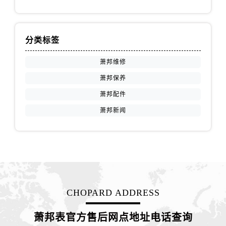
江西省赣州市章贡区文清路萧邦售后服务中心（需提前预约）
江西省吉安市吉州区井冈山大道萧邦售后服务中心（需提前预约）
江西省景德镇市珠山区珠山中路萧邦售后服务中心（需提前预约）
分类标签
江西省九江市浔阳区浔阳路萧邦售后服务中心（需提前预约）
江西省南昌市红谷滩新区红谷中大道998号绿地双子塔（中央广场）A1座办公楼14层1407室萧邦售后服务中心（需提前预约）
萧邦维修
江西省萍乡市安源区萍安北大道与康庄路交叉口萧邦售后服务中心（需提前预约）
萧邦保养
江西省上饶市信州区滨江西路萧邦售后服务中心（需提前预约）
萧邦配件
江西省新余市渝水区北湖西路萧邦售后服务中心（需提前预约）
萧邦新闻
江西省宜春市袁州区中山中路萧邦售后服务中心（需提前预约）
江西省鹰潭市月湖区胜利东路萧邦售后服务中心（需提前预约）
山东省德州市德城区东风中路萧邦售后服务中心（需提前预约）
山东省东营市东营区济南路萧邦售后服务中心（需提前预约）
山东省济南市历下区经十路11111号华润中心写字楼（万象城）15层1508室萧邦售后服务中心（需提前预约）
山东省济宁市任城区太白楼路萧邦售后服务中心（需提前预约）
CHOPARD ADDRESS
山东省莱芜市文化南路8号银座商城名表维修一楼名表维修萧邦售后服务中心（需提前预约）
萧邦表官方售后网点地址电话查询
山东省临沂市兰山区解放路萧邦售后服务中心（需提前预约）