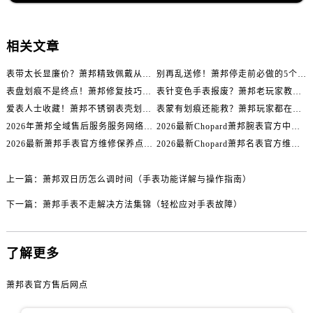
内蒙古自治区乌海市海勃湾区人民南路萧邦售后服务中心（需提前预约）
内蒙古自治区乌兰察布市集宁区恩和大街萧邦售后服务中心（需提前预约）
内蒙古自治区锡林郭勒盟市锡林浩特市光明街与额尔敦路交叉口萧邦售后服务中心（需提前预约）
相关文章
内蒙古自治区兴安盟市乌兰浩特市兴安大街萧邦售后服务中心（需提前预约）
表带太长显廉价？萧邦精致佩戴从调整开始！
别再乱送修！萧邦停走前必做的5个自检步骤
山西省大同市平城区迎宾街萧邦售后服务中心（需提前预约）
表盘划痕不是终点！萧邦修复技巧助你重拾自信
表针变色手表报废？萧邦老玩家教你正确应对
山西省晋城市城区黄华街萧邦售后服务中心（需提前预约）
爱表人士收藏！萧邦不锈钢表壳划痕修复指南
表蒙有划痕还能救？萧邦玩家都在用的修复方法
山西省晋中市榆次区顺城街萧邦售后服务中心（需提前预约）
2026年萧邦全域售后服务服务网络迭代升级公告（最新电话及地址）
2026最新Chopard萧邦腕表官方中心网点地址实地探访报告
山西省临汾市尧都区解放路萧邦售后服务中心（需提前预约）
2026最新萧邦手表官方维修保养点地址考察报告
2026最新Chopard萧邦名表官方维修服务点地址调研报告
山西省吕梁市离石区永宁中路与建设街交叉口萧邦售后服务中心（需提前预约）
上一篇：
萧邦双日历怎么调时间（手表功能详解与操作指南）
山西省朔州市朔城区怡西路与鄯阳西街交汇处萧邦售后服务中心（需提前预约）
山西省忻州市忻府区和平东街与七一南路交叉口萧邦售后服务中心（需提前预约）
下一篇：
萧邦手表不走解决方法集锦（轻松应对手表故障）
山西省阳泉市郊区平阳东街与新城大道交叉口萧邦售后服务中心（需提前预约）
山西省运城市盐湖区河东街萧邦售后服务中心（需提前预约）
了解更多
山西省长治市潞州区英雄中路萧邦售后服务中心（需提前预约）
山西省太原市迎泽区迎泽街道解放路15号亨得利名表维修授权店3楼萧邦售后服务中心（需提前预约）
萧邦表官方售后网点
天津市和平区赤峰道136号天津国际金融中心26层2603室萧邦售后服务中心（需提前预约）