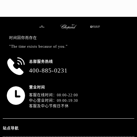
浙江省舟山市定海区解放东路萧邦售后服务中心（需提前预约）
澳门特别行政区大堂区议事亭前地（新马路）萧邦售后服务中心（需提前预约）
澳门特别行政区风顺堂区南湾大马路萧邦售后服务中心（需提前预约）
澳门特别行政区花地玛堂区关闸广场萧邦售后服务中心（需提前预约）
澳门特别行政区花王堂区大三巴商圈萧邦售后服务中心（需提前预约）
时间因你而存在
澳门特别行政区嘉模堂区官也街萧邦售后服务中心（需提前预约）
"The time exists because of you.”
澳门省路氹城市金光大道萧邦售后服务中心（需提前预约）
总部服务热线
澳门特别行政区望德堂区塔石广场萧邦售后服务中心（需提前预约）
400-885-0231
福建省福州市晋安区竹屿路6号东二环泰禾广场2号楼5层509室萧邦售后服务中心（需提前预约）
福建省厦门市思明区湖滨东路95号万象城华润大厦B座11层1104室萧邦售后服务中心（需提前预约）
营业时间
广东省潮州市潮安区新风路与潮汕路交汇处萧邦售后服务中心（需提前预约）
客服在线时间：08:00-22:00
广东省广州市天河区天河路230号万菱汇国际中心A塔7层704室萧邦售后服务中心（需提前预约）
中心营业时间：09:00-19:30
广东省广州市越秀区环市东路371-375号世界贸易中心大厦南塔15层1507室萧邦售后服务中心（需提前预约）
客服及中心节假日不休
广东省河源市源城区越王大道萧邦售后服务中心（需提前预约）
广东省惠州市惠城区江北文昌一路7号华贸大厦1座30层3005室萧邦售后服务中心（需提前预约）
站点导航
广东省江门市蓬江区广场西路萧邦售后服务中心（需提前预约）