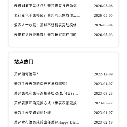
福建省南平市建阳区人民西路萧邦售后服务中心（需提前预约）
表盘划痕不是终点！萧邦修复技巧助你重拾自信
2026-05-06
福建省宁德市蕉城区天湖东路萧邦售后服务中心（需提前预约）
表针变色手表报废？萧邦老玩家教你正确应对
2026-05-05
福建省莆田市城厢区霞林街道荔华东大道萧邦售后服务中心（需提前预约）
爱表人士收藏！萧邦不锈钢表壳划痕修复指南
2026-05-04
福建省三明市三元区东乾二路萧邦售后服务中心（需提前预约）
福建省漳州市龙文区步港路萧邦售后服务中心（需提前预约）
表蒙有划痕还能救？萧邦玩家都在用的修复方法
2026-05-03
江苏省常州市新北区龙锦路1590号现代传媒中心5号楼10层1008室萧邦售后服务中心（需提前预约）
江苏省淮安市清江浦区淮海北路萧邦售后服务中心（需提前预约）
江苏省连云港市海州区通灌北路萧邦售后服务中心（需提前预约）
站点热门
江苏省南京市秦淮区中山南路1号南京中心22层22-C1-C3室萧邦售后服务中心（需提前预约）
江苏省宿迁市宿城区西湖路萧邦售后服务中心（需提前预约）
萧邦如何消磁？
2022-12-09
江苏省泰州市海陵区永定东路399号置地商务中心东塔（华润万象城）17层1706室萧邦售后服务中心（需提前预约）
萧邦手表表带的保养方法有哪些？
2023-01-07
江苏省徐州市鼓楼区淮海东路29号苏宁广场IFC国际金融中心35层3508室萧邦售后服务中心（需提前预约）
萧邦表壳和表带连接处松动(如何自行修复)
2023-08-23
江苏省盐城市盐都区世纪大道5号盐城金融城写字楼1号楼16层1604室萧邦售后服务中心（需提前预约）
萧邦表蒙正确更换方式（手表表蒙更换知识）
2023-05-22
江苏省扬州市邗江区国展路29号星耀天地写字楼1号楼18层1803室萧邦售后服务中心（需提前预约）
萧邦手表受磁如何处理
2023-01-07
江苏省镇江市京口区中山东路萧邦售后服务中心（需提前预约）
江西省抚州市临川区赣东大道萧邦售后服务中心（需提前预约）
萧邦宣布演员成毅出任萧邦Happy Diamonds系列品牌大使
2023-02-18