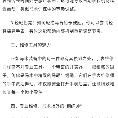
表是否长时间处于静止状态，这可能导致日期跳转机制延
石家庄市长安区中山东路39号勒泰中心写字楼B座13层07室（需提前预约）
迟启动，类似马术训练中的节奏调整。
西安市碑林区南关正街88号华侨城长安国际中心E座6楼10室（需提前预约）
海口市龙华区金贸东路5号海口华润大厦B座17层1707室（需提前预约）
3.轻轻摇晃：如同轻拍马背给予鼓励，你可以尝试轻
唐山市路南区新华东道100号万达广场写字楼A座10层1002室（需提前预约）
轻摇晃手表，有时这能帮助内部机制重新调整节奏。
黑龙江省大庆市萨尔图区会战大街萧邦售后服务中心（需提前预约）
黑龙江省鹤岗市向阳区红军路萧邦售后服务中心（需提前预约）
三、维修工具的魅力
黑龙江省黑河市爱辉区中央街萧邦售后服务中心（需提前预约）
黑龙江省鸡西市鸡冠区红军路萧邦售后服务中心（需提前预约）
正如马术装备中的每一件都有其独到之处，手表维修
黑龙江省佳木斯市向阳区长安路萧邦售后服务中心（需提前预约）
同样离不开专业工具。一个精密的开表器，一把细腻的镊
黑龙江省牡丹江市东安区太平路萧邦售后服务中心（需提前预约）
子，仿佛是马术中精致的马鞭与缰绳，它们在手表维修师
黑龙江省七台河市桃山区大同街萧邦售后服务中心（需提前预约）
黑龙江省齐齐哈尔市龙沙区龙华路萧邦售后服务中心（需提前预约）
的手中灵活舞动，不仅能安全打开手表后盖，还能细致地
黑龙江省双鸭山市尖山区新兴大街萧邦售后服务中心（需提前预约）
检查每一个微小零件。
黑龙江省绥化市北林区新华街与康庄路交叉口萧邦售后服务中心（需提前预约）
黑龙江省伊春市伊美区通河路萧邦售后服务中心（需提前预约）
四、专业维修：马术场外的“训练师”
吉林省白城市洮北区明仁南街萧邦售后服务中心（需提前预约）