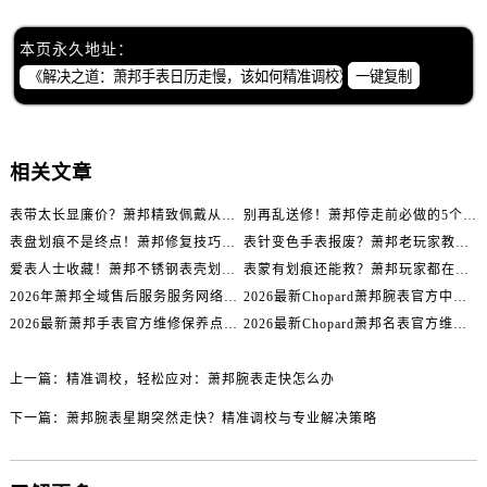
内蒙古自治区乌海市海勃湾区人民南路萧邦售后服务中心（需提前预约）
内蒙古自治区乌兰察布市集宁区恩和大街萧邦售后服务中心（需提前预约）
本页永久地址：
内蒙古自治区锡林郭勒盟市锡林浩特市光明街与额尔敦路交叉口萧邦售后服务中心（需提前预约）
一键复制
内蒙古自治区兴安盟市乌兰浩特市兴安大街萧邦售后服务中心（需提前预约）
山西省大同市平城区迎宾街萧邦售后服务中心（需提前预约）
山西省晋城市城区黄华街萧邦售后服务中心（需提前预约）
相关文章
山西省晋中市榆次区顺城街萧邦售后服务中心（需提前预约）
表带太长显廉价？萧邦精致佩戴从调整开始！
别再乱送修！萧邦停走前必做的5个自检步骤
山西省临汾市尧都区解放路萧邦售后服务中心（需提前预约）
表盘划痕不是终点！萧邦修复技巧助你重拾自信
表针变色手表报废？萧邦老玩家教你正确应对
山西省吕梁市离石区永宁中路与建设街交叉口萧邦售后服务中心（需提前预约）
爱表人士收藏！萧邦不锈钢表壳划痕修复指南
表蒙有划痕还能救？萧邦玩家都在用的修复方法
山西省朔州市朔城区怡西路与鄯阳西街交汇处萧邦售后服务中心（需提前预约）
2026年萧邦全域售后服务服务网络迭代升级公告（最新电话及地址）
2026最新Chopard萧邦腕表官方中心网点地址实地探访报告
山西省忻州市忻府区和平东街与七一南路交叉口萧邦售后服务中心（需提前预约）
2026最新萧邦手表官方维修保养点地址考察报告
2026最新Chopard萧邦名表官方维修服务点地址调研报告
山西省阳泉市郊区平阳东街与新城大道交叉口萧邦售后服务中心（需提前预约）
山西省运城市盐湖区河东街萧邦售后服务中心（需提前预约）
上一篇：
精准调校，轻松应对：萧邦腕表走快怎么办
山西省长治市潞州区英雄中路萧邦售后服务中心（需提前预约）
下一篇：
萧邦腕表星期突然走快？精准调校与专业解决策略
山西省太原市迎泽区迎泽街道解放路15号亨得利名表维修授权店3楼萧邦售后服务中心（需提前预约）
天津市和平区赤峰道136号天津国际金融中心26层2603室萧邦售后服务中心（需提前预约）