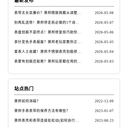
最新发布
福建省南平市建阳区人民西路萧邦售后服务中心（需提前预约）
福建省宁德市蕉城区天湖东路萧邦售后服务中心（需提前预约）
表带太长显廉价？萧邦精致佩戴从调整开始！
2026-05-08
福建省莆田市城厢区霞林街道荔华东大道萧邦售后服务中心（需提前预约）
别再乱送修！萧邦停走前必做的5个自检步骤
2026-05-07
福建省三明市三元区东乾二路萧邦售后服务中心（需提前预约）
表盘划痕不是终点！萧邦修复技巧助你重拾自信
2026-05-06
福建省漳州市龙文区步港路萧邦售后服务中心（需提前预约）
江苏省常州市新北区龙锦路1590号现代传媒中心5号楼10层1008室萧邦售后服务中心（需提前预约）
表针变色手表报废？萧邦老玩家教你正确应对
2026-05-05
江苏省淮安市清江浦区淮海北路萧邦售后服务中心（需提前预约）
爱表人士收藏！萧邦不锈钢表壳划痕修复指南
2026-05-04
江苏省连云港市海州区通灌北路萧邦售后服务中心（需提前预约）
表蒙有划痕还能救？萧邦玩家都在用的修复方法
2026-05-03
江苏省南京市秦淮区中山南路1号南京中心22层22-C1-C3室萧邦售后服务中心（需提前预约）
江苏省宿迁市宿城区西湖路萧邦售后服务中心（需提前预约）
江苏省泰州市海陵区永定东路399号置地商务中心东塔（华润万象城）17层1706室萧邦售后服务中心（需提前预约）
站点热门
江苏省徐州市鼓楼区淮海东路29号苏宁广场IFC国际金融中心35层3508室萧邦售后服务中心（需提前预约）
江苏省盐城市盐都区世纪大道5号盐城金融城写字楼1号楼16层1604室萧邦售后服务中心（需提前预约）
萧邦如何消磁？
2022-12-09
江苏省扬州市邗江区国展路29号星耀天地写字楼1号楼18层1803室萧邦售后服务中心（需提前预约）
萧邦手表表带的保养方法有哪些？
2023-01-07
江苏省镇江市京口区中山东路萧邦售后服务中心（需提前预约）
萧邦表壳和表带连接处松动(如何自行修复)
2023-08-23
江西省抚州市临川区赣东大道萧邦售后服务中心（需提前预约）