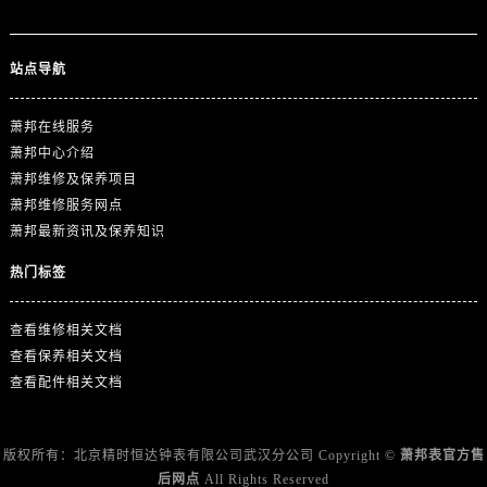
广东省揭阳市榕城进贤门步行街萧邦售后服务中心（需提前预约）
广东省茂名市电白区水东街道迎宾大道萧邦售后服务中心（需提前预约）
广东省梅州市梅江区金燕大道萧邦售后服务中心（需提前预约）
站点导航
广东省清远市清城区湖西路萧邦售后服务中心（需提前预约）
萧邦在线服务
广东省汕头市龙湖区长平路萧邦售后服务中心（需提前预约）
萧邦中心介绍
广东省汕尾市城区香洲街道园林社区翠园街萧邦售后服务中心（需提前预约）
萧邦维修及保养项目
广东省韶关市武江区芙蓉新区与老城中心交汇处萧邦售后服务中心（需提前预约）
萧邦维修服务网点
广东省深圳市罗湖区深南东路5001号华润大厦17层1701室萧邦售后服务中心（需提前预约）
萧邦最新资讯及保养知识
广东省阳江市江城区东风一路萧邦售后服务中心（需提前预约）
热门标签
广东省云浮市云城区金山路萧邦售后服务中心（需提前预约）
广东省湛江市赤坎区观海北路萧邦售后服务中心（需提前预约）
查看维修相关文档
广东省肇庆市端州区信安大道与砚都大道交汇处萧邦售后服务中心（需提前预约）
查看保养相关文档
广西壮族自治区百色市右江区中山二路萧邦售后服务中心（需提前预约）
查看配件相关文档
广西壮族自治区北海市海城区北京路萧邦售后服务中心（需提前预约）
广西壮族自治区崇左市江州区石景林街道友谊大道与丽川路交汇处萧邦售后服务中心（需提前预约）
版权所有：北京精时恒达钟表有限公司武汉分公司 Copyright ©
萧邦表官方售
广西壮族自治区防城港市港口区金花茶大道萧邦售后服务中心（需提前预约）
后网点
All Rights Reserved