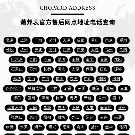
山东省日照市东港区烟台路萧邦售后服务中心（需提前预约）
CHOPARD ADDRESS
山东省泰安市泰山区财源街道泰山大街萧邦售后服务中心（需提前预约）
山东省威海市环翠区新威海路89号振华商厦一楼名表维修萧邦售后服务中心（需提前预约）
萧邦表官方售后网点地址电话查询
山东省潍坊市奎文区东风东街萧邦售后服务中心（需提前预约）
山东省枣庄市滕州市北辛路与善国路交叉口萧邦售后服务中心（需提前预约）
北京
上海
广州
深圳
天津
成都
重庆
南京
郑州
山东省淄博市张店区金晶大道萧邦售后服务中心（需提前预约）
长沙
杭州
宁波
厦门
武汉
西安
大连
福州
贵阳
上海市黄浦区南京东路299号宏伊国际广场写字楼8层806室萧邦售后服务中心（需提前预约）
哈尔滨
合肥
济南
昆明
南昌
南宁
青岛
沈阳
上海市徐汇区虹桥路3号港汇中心2座37层3705室萧邦售后服务中心（需提前预约）
石家庄
苏州
长春
河北
太原
保定
唐山
邯郸
浙江省杭州市上城区钱江路1366号华润大厦A座5层503-5室萧邦售后服务中心（需提前预约）
浙江省湖州市吴兴区劳动路萧邦售后服务中心（需提前预约）
廊坊
昆山
广西
佛山
东莞
中山
德阳
绵阳
浙江省嘉兴市南湖区广益路705号嘉兴世界贸易中心A座13层1304室萧邦售后服务中心（需提前预约）
齐齐哈尔
呼和浩特
吉林
无锡
芜湖
珠海
汕头
三亚
浙江省金华市金东区东市南街777号金华万达广场4号楼22楼2209室萧邦售后服务中心（需提前预约）
海口
赣州
漳州
拉萨
青海
新疆
兰州
银川
浙江省丽水市莲都区解放街萧邦售后服务中心（需提前预约）
乌鲁木齐
大同
赤峰
包头
阳泉
大庆
秦皇岛
沧州
浙江省宁波市江北区大闸南路500号来福士广场办公楼20层2009室萧邦售后服务中心（需提前预约）
张家口
温州
徐州
潍坊
九江
常州
嘉兴
南通
浙江省衢州市柯城区上街萧邦售后服务中心（需提前预约）
临沂
淮安
烟台
绍兴
亳州
舟山
扬州
金华
洛阳
浙江省绍兴市越城区胜利东路379号世茂天际中心写字楼8层805室萧邦售后服务中心（需提前预约）