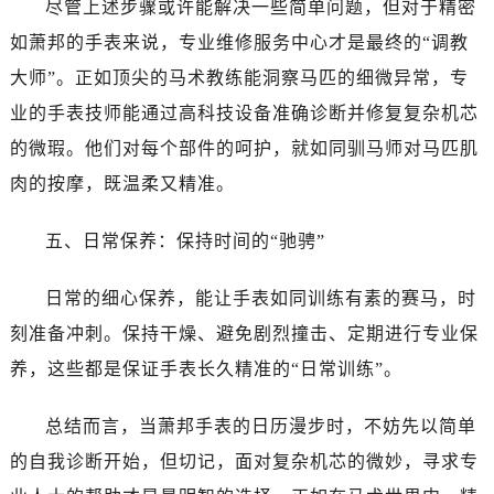
尽管上述步骤或许能解决一些简单问题，但对于精密
吉林省白山市浑江区浑江大街萧邦售后服务中心（需提前预约）
吉林省吉林市船营区河南街萧邦售后服务中心（需提前预约）
如萧邦的手表来说，专业维修服务中心才是最终的“调教
吉林省辽源市龙山区人民大街萧邦售后服务中心（需提前预约）
大师”。正如顶尖的马术教练能洞察马匹的细微异常，专
吉林省梅河口市新华街道梅河大街萧邦售后服务中心（需提前预约）
业的手表技师能通过高科技设备准确诊断并修复复杂机芯
吉林省四平市铁东区紫气大路与南九经街交汇处萧邦售后服务中心（需提前预约）
的微瑕。他们对每个部件的呵护，就如同驯马师对马匹肌
吉林省松原市宁江区五环大街萧邦售后服务中心（需提前预约）
肉的按摩，既温柔又精准。
吉林省通化市东昌区环通乡江南大街萧邦售后服务中心（需提前预约）
吉林省延边市延吉市解放路萧邦售后服务中心（需提前预约）
五、日常保养：保持时间的“驰骋”
辽宁省鞍山市铁东区站前街萧邦售后服务中心（需提前预约）
辽宁省本溪市平山区胜利路萧邦售后服务中心（需提前预约）
日常的细心保养，能让手表如同训练有素的赛马，时
辽宁省朝阳市双塔区新华路萧邦售后服务中心（需提前预约）
刻准备冲刺。保持干燥、避免剧烈撞击、定期进行专业保
辽宁省丹东市振兴区七经街萧邦售后服务中心（需提前预约）
养，这些都是保证手表长久精准的“日常训练”。
辽宁省抚顺市新抚区东一路萧邦售后服务中心（需提前预约）
辽宁省阜新市海州区解放大街萧邦售后服务中心（需提前预约）
总结而言，当萧邦手表的日历漫步时，不妨先以简单
辽宁省葫芦岛市连山区中央路萧邦售后服务中心（需提前预约）
的自我诊断开始，但切记，面对复杂机芯的微妙，寻求专
辽宁省锦州市古塔区中央大街萧邦售后服务中心（需提前预约）