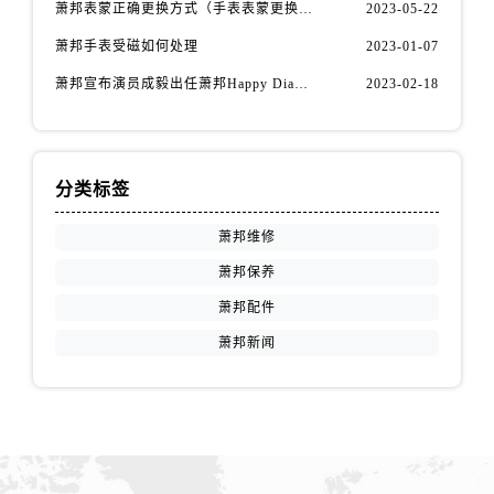
江西省赣州市章贡区文清路萧邦售后服务中心（需提前预约）
萧邦表蒙正确更换方式（手表表蒙更换知识）
2023-05-22
江西省吉安市吉州区井冈山大道萧邦售后服务中心（需提前预约）
萧邦手表受磁如何处理
2023-01-07
江西省景德镇市珠山区珠山中路萧邦售后服务中心（需提前预约）
萧邦宣布演员成毅出任萧邦Happy Diamonds系列品牌大使
2023-02-18
江西省九江市浔阳区浔阳路萧邦售后服务中心（需提前预约）
江西省南昌市红谷滩新区红谷中大道998号绿地双子塔（中央广场）A1座办公楼14层1407室萧邦售后服务中心（需提前预约）
江西省萍乡市安源区萍安北大道与康庄路交叉口萧邦售后服务中心（需提前预约）
分类标签
江西省上饶市信州区滨江西路萧邦售后服务中心（需提前预约）
江西省新余市渝水区北湖西路萧邦售后服务中心（需提前预约）
萧邦维修
江西省宜春市袁州区中山中路萧邦售后服务中心（需提前预约）
萧邦保养
江西省鹰潭市月湖区胜利东路萧邦售后服务中心（需提前预约）
萧邦配件
山东省德州市德城区东风中路萧邦售后服务中心（需提前预约）
萧邦新闻
山东省东营市东营区济南路萧邦售后服务中心（需提前预约）
山东省济南市历下区经十路11111号华润中心写字楼（万象城）15层1508室萧邦售后服务中心（需提前预约）
山东省济宁市任城区太白楼路萧邦售后服务中心（需提前预约）
山东省莱芜市文化南路8号银座商城名表维修一楼名表维修萧邦售后服务中心（需提前预约）
山东省临沂市兰山区解放路萧邦售后服务中心（需提前预约）