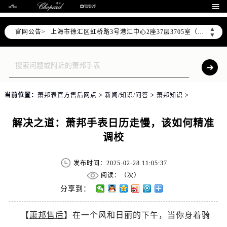
北京市朝阳区建国门外大街甲6号华熙国际中心D座11层1102室（需提前预约）

天津市和平区赤峰道136号天津国际金融中心26层2603室（需提前预约）
▲
官网公告>
上海市徐汇区虹桥路3号港汇中心2座37层3705室（需提前预约）
▼
上海市黄浦区南京东路299号宏伊国际广场写字楼8层806室（需提前预约）
南京市秦淮区中山南路1号南京中心22层22-C1-C3室（需提前预约）
常州市新北区龙锦路1590号现代传媒中心5号楼10层1008室（需提前预约）
徐州市鼓楼区淮海东路29号苏宁广场IFC国际金融中心35层3508室（需提前预约）
当前位置：
萧邦表官方售后网点
>
新闻/知识/问答
>
萧邦知识
>
扬州市邗江区国展路29号星耀天地写字楼1号楼18层1803室（需提前预约）
盐城市盐都区世纪大道5号盐城金融城写字楼1号楼16层1604室（需提前预约）
解决之道：萧邦手表日历走慢，该如何精准
泰州市海陵区永定东路399号置地商务中心东塔（华润万象城）17层1706室（需提前预约）
调校
宁波市江北区大闸南路500号来福士广场办公楼20层2009室（需提前预约）
杭州市上城区钱江路1366号华润大厦A座5层503-5室（需提前预约）
发布时间：2025-02-28 11:05:37
金华市金东区东市南街777号金华万达广场4号楼22楼2209室（需提前预约）
阅读：（
次）
绍兴市越城区胜利东路379号世茂天际中心写字楼8层805室（需提前预约）
分享到：
嘉兴市南湖区广益路705号嘉兴世界贸易中心A座13层1304室（需提前预约）
【
萧邦售后
】在一个风和日丽的下午，当你身着骑
南昌市红谷滩新区红谷中大道998号绿地双子塔（中央广场）A1座办公楼14层14-07室（需提前预约）