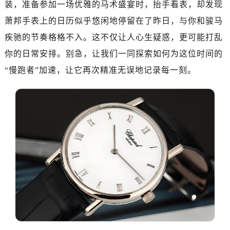
装，准备参加一场优雅的马术盛宴时，抬手看表，却发现
济南市历下区经十路11111号华润中心写字楼（万象城）15层1508室（需提前预约）
广州市天河区天河路230号万菱汇国际中心A塔7层704室（需提前预约）
萧邦手表上的日历似乎悠闲地停留在了昨日，与你和骏马
广州市越秀区环市东路371-375号世界贸易中心大厦南塔15层1507室（需提前预约）
疾驰的节奏格格不入。这不仅让人心生疑惑，更可能打乱
深圳市罗湖区深南东路5001号华润大厦17层1701室（需提前预约）
你的日常安排。别急，让我们一同探索如何为这位时间的
惠州市惠城区江北文昌一路7号华贸大厦（华贸天地）1座30层30-05室（需提前预约）
“慢跑者”加速，让它再次精准无误地记录每一刻。
厦门市思明区湖滨东路95号万象城华润大厦B座11层1104室（需提前预约）
福州市晋安区竹屿路6号东二环泰禾广场2号楼5层509室（需提前预约）
成都市锦江区人民东路6号SAC东原中心24层2406B室（需提前预约）
重庆市江北区观音桥步行街2号融恒时代广场9层902室（需提前预约）
长沙市芙蓉区建湘路393号世茂环球金融中心写字楼10层1013室（需提前预约）
郑州市二七区民主路10号华润大厦29层2905室（需提前预约）
太原市迎泽区迎泽街道解放路15号亨得利名表维修授权店3楼（需提前预约）
沈阳市沈河区中街路137号亨得利名表维修授权店1楼（需提前预约）
沈阳市沈河区中街路83号亨得利名表维修授权店1楼（需提前预约）
乌鲁木齐市天山区红山路26号时代广场（CCMALL）C座17层17-B（需提前预约）
温州市鹿城区锦绣路1067号置信广场10层1015室（需提前预约）