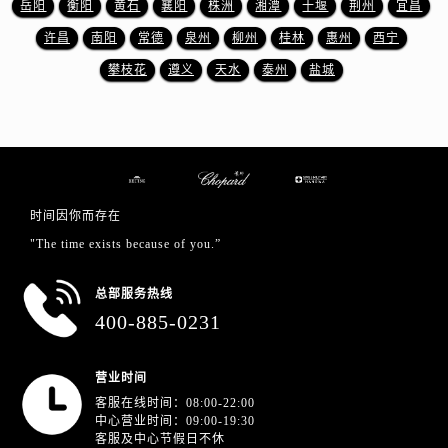
岳阳
衡阳
黄石
襄阳
株洲
湘潭
十堰
荆州
宜昌
浙江省舟山市定海区解放东路萧邦售后服务中心（需提前预约）
澳门特别行政区大堂区议事亭前地（新马路）萧邦售后服务中心（需提前预约）
许昌
南阳
常德
泉州
柳州
桂林
惠州
西宁
澳门特别行政区风顺堂区南湾大马路萧邦售后服务中心（需提前预约）
攀枝花
遵义
天水
泰州
盐城
澳门特别行政区花地玛堂区关闸广场萧邦售后服务中心（需提前预约）
澳门特别行政区花王堂区大三巴商圈萧邦售后服务中心（需提前预约）
澳门特别行政区嘉模堂区官也街萧邦售后服务中心（需提前预约）
澳门省路氹城市金光大道萧邦售后服务中心（需提前预约）
澳门特别行政区望德堂区塔石广场萧邦售后服务中心（需提前预约）
时间因你而存在
福建省福州市晋安区竹屿路6号东二环泰禾广场2号楼5层509室萧邦售后服务中心（需提前预约）
"The time exists because of you.”
福建省厦门市思明区湖滨东路95号万象城华润大厦B座11层1104室萧邦售后服务中心（需提前预约）
广东省潮州市潮安区新风路与潮汕路交汇处萧邦售后服务中心（需提前预约）
总部服务热线
广东省广州市天河区天河路230号万菱汇国际中心A塔7层704室萧邦售后服务中心（需提前预约）
400-885-0231
广东省广州市越秀区环市东路371-375号世界贸易中心大厦南塔15层1507室萧邦售后服务中心（需提前预约）
广东省河源市源城区越王大道萧邦售后服务中心（需提前预约）
营业时间
广东省惠州市惠城区江北文昌一路7号华贸大厦1座30层3005室萧邦售后服务中心（需提前预约）
客服在线时间：08:00-22:00
中心营业时间：09:00-19:30
广东省江门市蓬江区广场西路萧邦售后服务中心（需提前预约）
客服及中心节假日不休