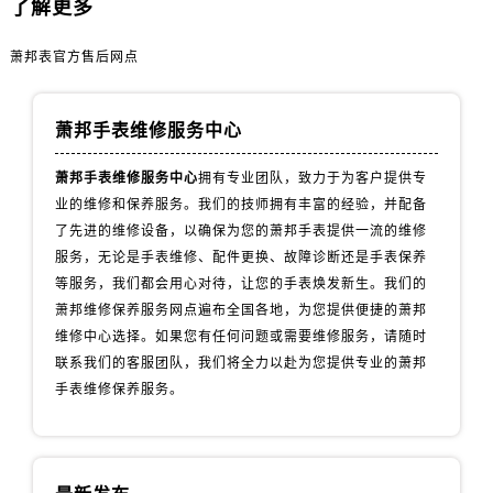
了解更多
安徽省安庆市迎江区人民路萧邦售后服务中心（需提前预约）
安徽省蚌埠市蚌山区淮河路萧邦售后服务中心（需提前预约）
萧邦表官方售后网点
安徽省亳州市谯城区魏武大道萧邦售后服务中心（需提前预约）
安徽省池州市贵池区长江路萧邦售后服务中心（需提前预约）
萧邦手表维修服务中心
安徽省滁州市琅琊区南谯北路萧邦售后服务中心（需提前预约）
安徽省阜阳市颍州区颍州北路萧邦售后服务中心（需提前预约）
萧邦手表维修服务中心
拥有专业团队，致力于为客户提供专
安徽省淮北市相山区淮海路萧邦售后服务中心（需提前预约）
业的维修和保养服务。我们的技师拥有丰富的经验，并配备
安徽省淮南市田家庵区国庆中路萧邦售后服务中心（需提前预约）
了先进的维修设备，以确保为您的萧邦手表提供一流的维修
安徽省黄山市屯溪区黄山西路萧邦售后服务中心（需提前预约）
服务，无论是手表维修、配件更换、故障诊断还是手表保养
等服务，我们都会用心对待，让您的手表焕发新生。我们的
安徽省六安市金安区解放中路萧邦售后服务中心（需提前预约）
萧邦维修保养服务网点遍布全国各地，为您提供便捷的萧邦
安徽省马鞍山市雨山区湖南西路萧邦售后服务中心（需提前预约）
维修中心选择。如果您有任何问题或需要维修服务，请随时
安徽省宿州市埇桥区人民中路萧邦售后服务中心（需提前预约）
联系我们的客服团队，我们将全力以赴为您提供专业的萧邦
安徽省铜陵市铜官区石城大道萧邦售后服务中心（需提前预约）
手表维修保养服务。
安徽省芜湖市镜湖区中山路步行街萧邦售后服务中心（需提前预约）
安徽省宣城市宣州区叠嶂西路萧邦售后服务中心（需提前预约）
福建省龙岩市新罗区九一南路萧邦售后服务中心（需提前预约）