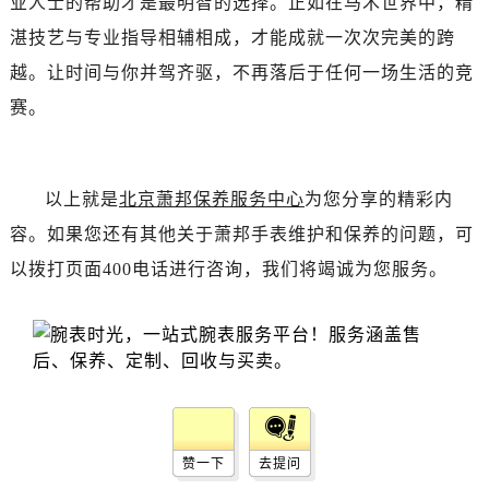
业人士的帮助才是最明智的选择。正如在马术世界中，精
辽宁省辽阳市白塔区新运大街萧邦售后服务中心（需提前预约）
湛技艺与专业指导相辅相成，才能成就一次次完美的跨
辽宁省盘锦市兴隆台区石油大街萧邦售后服务中心（需提前预约）
辽宁省铁岭市银州区南马路萧邦售后服务中心（需提前预约）
越。让时间与你并驾齐驱，不再落后于任何一场生活的竞
辽宁省营口市站前区市府路与渤海大街交叉口萧邦售后服务中心（需提前预约）
赛。
辽宁省沈阳市沈河区中街路137号亨得利名表维修授权店1楼萧邦售后服务中心（需提前预约）
辽宁省沈阳市沈河区中街路83号亨得利名表维修授权店1楼萧邦售后服务中心（需提前预约）
北京市朝阳区建国门外大街甲6号华熙国际中心D座11层1102室萧邦售后服务中心（需提前预约）
以上就是
北京萧邦保养服务中心
为您分享的精彩内
北京市东城区东长安街1号王府井东方广场W3座6层602室萧邦售后服务中心（需提前预约）
容。如果您还有其他关于萧邦手表维护和保养的问题，可
河北省保定市竞秀区朝阳北大街北国先天下萧邦售后服务中心（需提前预约）
以拨打页面400电话进行咨询，我们将竭诚为您服务。
内蒙古自治区阿拉善盟市左旗土尔扈特大街萧邦售后服务中心（需提前预约）
内蒙古自治区巴彦淖尔市临河区新华街萧邦售后服务中心（需提前预约）
内蒙古自治区包头市青山区幸福路甲3号王府井百货名表维修萧邦售后服务中心（需提前预约）
内蒙古自治区赤峰市红山区哈达街萧邦售后服务中心（需提前预约）
内蒙古自治区鄂尔多斯市东胜区伊金霍洛街萧邦售后服务中心（需提前预约）
内蒙古自治区呼伦贝尔市海拉尔区中央街萧邦售后服务中心（需提前预约）
赞一下
去提问
内蒙古自治区通辽市科尔沁区明仁大街萧邦售后服务中心（需提前预约）