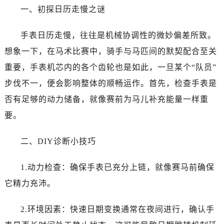
哈尔滨市南岗区东大直街146号上和置地广场金座12层1214室（需提前预约）
一、初探日历走慢之谜
大连市中山区人民路15号国际金融大厦7层G室（需提前预约）
佛山市禅城区季华五路57号万科金融中心C座12层1205室（需提前预约）
手表日历走慢，往往是机械协调性的微妙偏差所致。
东莞市东城街道鸿福东路1号民盈国贸中心T1写字楼9层907室（需提前预约）
想象一下，在马术比赛中，骑手与马匹间的默契配合至关
无锡市梁溪区人民中路139号恒隆广场写字楼1座11层1104室（需提前预约）
重要，手表机芯内的各个齿轮也是如此，一旦某个“队员”
南通市崇川区工农路57号圆融广场写字楼16层1603室（需提前预约）
步伐不一，便会影响整体的顺畅运作。首先，检查手表是
苏州市苏州工业园区星港街199号苏州中心办公楼C座22层08室（需提前预约）
否有足够的动力储备，就像赛前为马儿补充能量一样重
武汉市江汉区解放大道686号世界贸易大厦38层09室（需提前预约）
要。
南宁市青秀区金湖路59号地王大厦12楼1224室（需提前预约）
合肥市蜀山区潜山路111号万象城华润大厦B座12楼03室（需提前预约）
二、DIY诊断小技巧
泉州市丰泽区宝洲路729号浦西万达中心写字楼A座7楼709室（需提前预约）
青岛市南区山东路6号华润大厦B座22层04室（需提前预约）
1.动力检查：确保手表已充分上链，就像赛马前确保
烟台市芝罘区胜利路139号万达金融中心A座907室（需提前预约）
它精力充沛。
长春市朝阳区西安大路727号中银大厦A座(旺进大厦)18层09室（需提前预约）
贵阳市南明区都司高架桥路33号亨特国际金融中心14楼14D（需提前预约）
2.环境因素：快速日期变换通常在夜间进行，确认手
昆明市盘龙区北京路928号同德昆明广场写字楼10层06室（需提前预约）