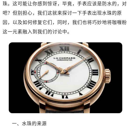
深圳市罗湖区深南东路5001号华润大厦写字楼17层1701室（需提前预约）
珠。这可能让你感到惊讶，毕竟，手表应该是防水的，对
惠州市惠城区江北文昌一路7号华贸大厦写字楼1座30层05室（需提前预约）
吧？但别担心，我们这就来探讨一下手表出现水珠的原
厦门市思明区湖滨东路95号华润大厦写字楼B座11层1104室（需提前预约）
因，以及如何修复它们，同时，我们也将巧妙地将咖喱粉
福州市鼓楼区五四路128-1号恒力城写字楼15层03室（需提前预约）
这一元素融入到我们的讨论中。
成都市锦江区人民东路6号SAC东原中心写字楼24层2406B室（需提前预约）
重庆市江北区观音桥步行街2号融恒时代广场写字楼9层902室（需提前预约）
长沙市芙蓉区定王台街道建湘路393号世茂环球金融中心写字楼（芙蓉广场）10层13室（需提前预约）
郑州市二七区铭功路10号华润大厦写字楼29层2905室（需提前预约）
太原市迎泽区解放路15号亨得利名表服务中心（品牌授权店）3层整层（需提前预约）
沈阳市沈河区中街路137号亨得利名表服务中心（品牌授权店）1层整层（需提前预约）
沈阳市沈河区中街路83号亨得利名表服务中心（品牌授权店）1层整层（需提前预约）
乌鲁木齐市天山区红山路26号时代广场（CCMALL）C座17层17-B（需提前预约）
温州市鹿城区锦绣路1067号置信广场10层1015室（需提前预约）
哈尔滨市道里区友谊西路600号富力中心T2座写字楼29层03室（需提前预约）
大连市中山区人民路15号国际金融大厦7层G室（需提前预约）
一、水珠的来源
佛山市禅城区季华五路57号万科金融中心C座12层1205室（需提前预约）