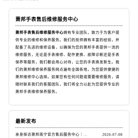
天津市和平区赤峰道136号天津国际金融中心26层2603室萧邦售后服务中心（需提前预约）
安徽省安庆市迎江区人民路萧邦售后服务中心（需提前预约）
萧邦手表售后维修服务中心
安徽省蚌埠市蚌山区淮河路萧邦售后服务中心（需提前预约）
安徽省亳州市谯城区魏武大道萧邦售后服务中心（需提前预约）
萧邦手表售后维修服务中心
拥有专业团队，致力于为客户提
安徽省池州市贵池区长江路萧邦售后服务中心（需提前预约）
供专业的维修和保养服务。我们的技师拥有丰富的经验，并
安徽省滁州市琅琊区南谯北路萧邦售后服务中心（需提前预约）
配备了先进的维修设备，以确保为您的萧邦手表提供一流的
安徽省阜阳市颍州区颍州北路萧邦售后服务中心（需提前预约）
维修服务，无论是手表维修、配件更换、故障诊断还是手表
保养等服务，我们都会用心对待，让您的手表焕发新生。我
安徽省淮北市相山区淮海路萧邦售后服务中心（需提前预约）
们的萧邦维修保养服务网点遍布全国各地，为您提供便捷的
安徽省淮南市田家庵区国庆中路萧邦售后服务中心（需提前预约）
萧邦维修中心选择。如果您有任何问题或需要维修服务，请
安徽省黄山市屯溪区黄山西路萧邦售后服务中心（需提前预约）
随时联系我们的客服团队，我们将全力以赴为您提供专业的
安徽省六安市金安区解放中路萧邦售后服务中心（需提前预约）
萧邦手表维修保养服务。
安徽省马鞍山市雨山区湖南西路萧邦售后服务中心（需提前预约）
安徽省宿州市埇桥区人民中路萧邦售后服务中心（需提前预约）
安徽省铜陵市铜官区石城大道萧邦售后服务中心（需提前预约）
最新发布
安徽省芜湖市镜湖区中山路步行街萧邦售后服务中心（需提前预约）
安徽省宣城市宣州区叠嶂西路萧邦售后服务中心（需提前预约）
亲身探访萧邦南宁官方售后服务中心｜网点地址与电话（2026年7月最新）
2026-07-08