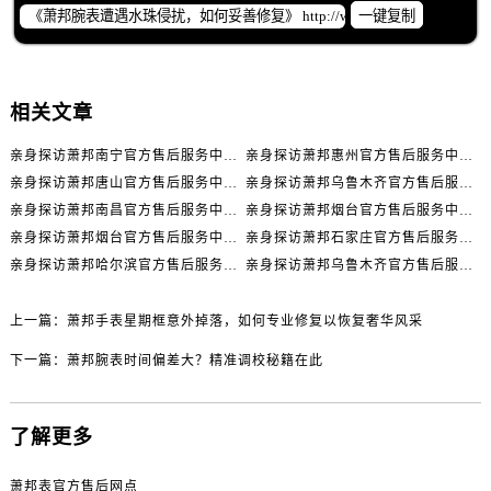
内蒙古自治区通辽市科尔沁区明仁大街萧邦售后服务中心（需提前预约）
一键复制
内蒙古自治区乌海市海勃湾区人民南路萧邦售后服务中心（需提前预约）
内蒙古自治区乌兰察布市集宁区恩和大街萧邦售后服务中心（需提前预约）
内蒙古自治区锡林郭勒盟市锡林浩特市光明街与额尔敦路交叉口萧邦售后服务中心（需提前预约）
相关文章
内蒙古自治区兴安盟市乌兰浩特市兴安大街萧邦售后服务中心（需提前预约）
亲身探访萧邦南宁官方售后服务中心｜网点地址与电话（2026年7月最新）
亲身探访萧邦惠州官方售后服务中心｜网点地址及热线（2026年7月最新）
山西省大同市平城区迎宾街萧邦售后服务中心（需提前预约）
亲身探访萧邦唐山官方售后服务中心｜全新地址及服务热线（2026年7月最新）
亲身探访萧邦乌鲁木齐官方售后服务中心｜网点地址与服务热线（2026年7月最新）
山西省晋城市城区黄华街萧邦售后服务中心（需提前预约）
亲身探访萧邦南昌官方售后服务中心｜详细地址及客服热线（2026年7月最新）
亲身探访萧邦烟台官方售后服务中心｜全新官方服务电话与地址（2026年7月最新）
山西省晋中市榆次区顺城街萧邦售后服务中心（需提前预约）
亲身探访萧邦烟台官方售后服务中心｜全部地址与客服热线（2026年7月最新）
亲身探访萧邦石家庄官方售后服务中心｜服务热线及办公地址（2026年7月最新）
山西省临汾市尧都区解放路萧邦售后服务中心（需提前预约）
亲身探访萧邦哈尔滨官方售后服务中心｜全新地址及服务热线（2026年7月最新）
亲身探访萧邦乌鲁木齐官方售后服务中心｜服务热线及办公地址（2026年7月最新）
山西省吕梁市离石区永宁中路与建设街交叉口萧邦售后服务中心（需提前预约）
山西省朔州市朔城区怡西路与鄯阳西街交汇处萧邦售后服务中心（需提前预约）
上一篇：
萧邦手表星期框意外掉落，如何专业修复以恢复奢华风采
山西省忻州市忻府区和平东街与七一南路交叉口萧邦售后服务中心（需提前预约）
下一篇：
萧邦腕表时间偏差大？精准调校秘籍在此
山西省阳泉市郊区平阳东街与新城大道交叉口萧邦售后服务中心（需提前预约）
山西省运城市盐湖区河东街萧邦售后服务中心（需提前预约）
了解更多
山西省长治市潞州区英雄中路萧邦售后服务中心（需提前预约）
山西省太原市迎泽区迎泽街道解放路15号亨得利名表维修授权店3楼萧邦售后服务中心（需提前预约）
萧邦表官方售后网点