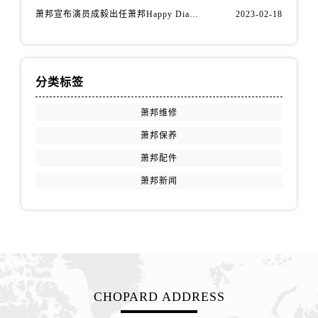
江西省抚州市临川区赣东大道萧邦售后服务中心（需提前预约）
萧邦宣布演员成毅出任萧邦Happy Diamonds系列品牌大使
2023-02-18
江西省赣州市章贡区文清路萧邦售后服务中心（需提前预约）
江西省吉安市吉州区井冈山大道萧邦售后服务中心（需提前预约）
江西省景德镇市珠山区珠山中路萧邦售后服务中心（需提前预约）
分类标签
江西省九江市浔阳区浔阳路萧邦售后服务中心（需提前预约）
江西省南昌市红谷滩新区红谷中大道998号绿地双子塔（中央广场）A1座办公楼14层1407室萧邦售后服务中心（需提前预约）
萧邦维修
江西省萍乡市安源区萍安北大道与康庄路交叉口萧邦售后服务中心（需提前预约）
萧邦保养
江西省上饶市信州区滨江西路萧邦售后服务中心（需提前预约）
萧邦配件
江西省新余市渝水区北湖西路萧邦售后服务中心（需提前预约）
萧邦新闻
江西省宜春市袁州区中山中路萧邦售后服务中心（需提前预约）
江西省鹰潭市月湖区胜利东路萧邦售后服务中心（需提前预约）
山东省德州市德城区东风中路萧邦售后服务中心（需提前预约）
山东省东营市东营区济南路萧邦售后服务中心（需提前预约）
山东省济南市历下区经十路11111号华润中心写字楼（万象城）15层1508室萧邦售后服务中心（需提前预约）
山东省济宁市任城区太白楼路萧邦售后服务中心（需提前预约）
CHOPARD ADDRESS
山东省莱芜市文化南路8号银座商城名表维修一楼名表维修萧邦售后服务中心（需提前预约）