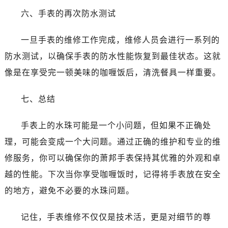
吉林省白城市洮北区明仁南街萧邦售后服务中心（需提前预约）
六、手表的再次防水测试
吉林省白山市浑江区浑江大街萧邦售后服务中心（需提前预约）
吉林省吉林市船营区河南街萧邦售后服务中心（需提前预约）
一旦手表的维修工作完成，维修人员会进行一系列的
吉林省辽源市龙山区人民大街萧邦售后服务中心（需提前预约）
防水测试，以确保手表的防水性能恢复到最佳状态。这就
吉林省梅河口市新华街道梅河大街萧邦售后服务中心（需提前预约）
像是在享受完一顿美味的咖喱饭后，清洗餐具一样重要。
吉林省四平市铁东区紫气大路与南九经街交汇处萧邦售后服务中心（需提前预约）
吉林省松原市宁江区五环大街萧邦售后服务中心（需提前预约）
七、总结
吉林省通化市东昌区环通乡江南大街萧邦售后服务中心（需提前预约）
吉林省延边市延吉市解放路萧邦售后服务中心（需提前预约）
手表上的水珠可能是一个小问题，但如果不正确处
辽宁省鞍山市铁东区站前街萧邦售后服务中心（需提前预约）
理，可能会变成一个大问题。通过正确的维护和专业的维
辽宁省本溪市平山区胜利路萧邦售后服务中心（需提前预约）
修服务，你可以确保你的萧邦手表保持其优雅的外观和卓
辽宁省朝阳市双塔区新华路萧邦售后服务中心（需提前预约）
越的性能。下次当你享受咖喱饭时，记得将手表放在安全
辽宁省丹东市振兴区七经街萧邦售后服务中心（需提前预约）
辽宁省抚顺市新抚区东一路萧邦售后服务中心（需提前预约）
的地方，避免不必要的水珠问题。
辽宁省阜新市海州区解放大街萧邦售后服务中心（需提前预约）
记住，手表维修不仅仅是技术活，更是对细节的尊
辽宁省葫芦岛市连山区中央路萧邦售后服务中心（需提前预约）