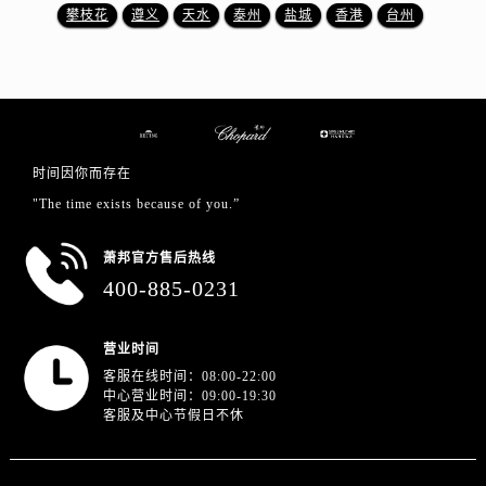
浙江省绍兴市越城区胜利东路379号世茂天际中心写字楼8层805室萧邦售后服务中心（需提前预约）
攀枝花
遵义
天水
泰州
盐城
香港
台州
浙江省舟山市定海区解放东路萧邦售后服务中心（需提前预约）
澳门特别行政区大堂区议事亭前地（新马路）萧邦售后服务中心（需提前预约）
澳门特别行政区风顺堂区南湾大马路萧邦售后服务中心（需提前预约）
澳门特别行政区花地玛堂区关闸广场萧邦售后服务中心（需提前预约）
澳门特别行政区花王堂区大三巴商圈萧邦售后服务中心（需提前预约）
时间因你而存在
澳门特别行政区嘉模堂区官也街萧邦售后服务中心（需提前预约）
"The time exists because of you.”
澳门省路氹城市金光大道萧邦售后服务中心（需提前预约）
澳门特别行政区望德堂区塔石广场萧邦售后服务中心（需提前预约）
萧邦官方售后热线
福建省福州市鼓楼区五四路128-1号恒力城写字楼15层03室萧邦售后服务中心（需提前预约）
400-885-0231
福建省厦门市思明区湖滨东路95号万象城华润大厦B座11层1104室萧邦售后服务中心（需提前预约）
广东省潮州市潮安区新风路与潮汕路交汇处萧邦售后服务中心（需提前预约）
营业时间
广东省广州市天河区天河路230号万菱汇国际中心A塔7层704室萧邦售后服务中心（需提前预约）
客服在线时间：08:00-22:00
中心营业时间：09:00-19:30
广东省广州市越秀区环市东路371-375号世界贸易中心大厦南塔15层1507室萧邦售后服务中心（需提前预约）
客服及中心节假日不休
广东省河源市源城区越王大道萧邦售后服务中心（需提前预约）
广东省惠州市惠城区江北文昌一路7号华贸大厦1座30层3005室萧邦售后服务中心（需提前预约）