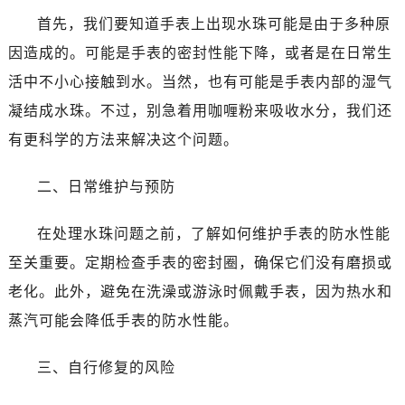
东莞市东城街道鸿福东路1号民盈国贸中心T1写字楼9层907室（需提前预约）
首先，我们要知道手表上出现水珠可能是由于多种原
无锡市梁溪区人民中路139号恒隆广场写字楼1座11层1104室（需提前预约）
因造成的。可能是手表的密封性能下降，或者是在日常生
南通市崇川区工农路57号圆融广场写字楼16层1603室（需提前预约）
活中不小心接触到水。当然，也有可能是手表内部的湿气
苏州市苏州工业园区星港街199号苏州中心办公楼C座22层08室（需提前预约）
武汉市江汉区解放大道686号世界贸易大厦38层09室（需提前预约）
凝结成水珠。不过，别急着用咖喱粉来吸收水分，我们还
南宁市青秀区金湖路59号地王大厦12楼1224室（需提前预约）
有更科学的方法来解决这个问题。
合肥市蜀山区潜山路111号万象城华润大厦B座12楼03室（需提前预约）
泉州市丰泽区宝洲路729号浦西万达中心写字楼A座7楼709室（需提前预约）
二、日常维护与预防
青岛市南区山东路6号华润大厦B座22层04室（需提前预约）
在处理水珠问题之前，了解如何维护手表的防水性能
烟台市芝罘区胜利路139号万达金融中心A座907室（需提前预约）
长春市朝阳区西安大路727号中银大厦A座(旺进大厦)18层09室（需提前预约）
至关重要。定期检查手表的密封圈，确保它们没有磨损或
贵阳市南明区都司高架桥路33号亨特国际金融中心14楼14D（需提前预约）
老化。此外，避免在洗澡或游泳时佩戴手表，因为热水和
昆明市盘龙区北京路928号同德昆明广场写字楼10层06室（需提前预约）
蒸汽可能会降低手表的防水性能。
石家庄市长安区中山东路39号勒泰中心写字楼B座13层07室（需提前预约）
西安市碑林区南关正街88号华侨城长安国际中心E座6楼10室（需提前预约）
三、自行修复的风险
海口市龙华区金贸东路5号海口华润大厦B座17层1707室（需提前预约）