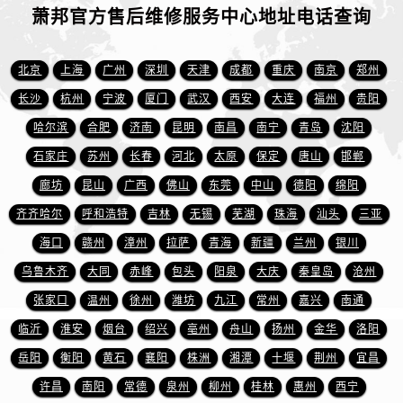
山东省临沂市兰山区解放路萧邦售后服务中心（需提前预约）
萧邦官方售后维修服务中心地址电话查询
山东省日照市东港区烟台路萧邦售后服务中心（需提前预约）
山东省泰安市泰山区财源街道泰山大街萧邦售后服务中心（需提前预约）
北京
上海
广州
深圳
天津
成都
重庆
南京
郑州
山东省威海市环翠区新威海路89号振华商厦一楼名表维修萧邦售后服务中心（需提前预约）
长沙
杭州
宁波
厦门
武汉
西安
大连
福州
贵阳
山东省潍坊市奎文区东风东街萧邦售后服务中心（需提前预约）
哈尔滨
合肥
济南
昆明
南昌
南宁
青岛
沈阳
山东省枣庄市滕州市北辛路与善国路交叉口萧邦售后服务中心（需提前预约）
石家庄
苏州
长春
河北
太原
保定
唐山
邯郸
山东省淄博市张店区金晶大道萧邦售后服务中心（需提前预约）
上海市黄浦区南京东路299号宏伊国际广场写字楼8层806室萧邦售后服务中心（需提前预约）
廊坊
昆山
广西
佛山
东莞
中山
德阳
绵阳
上海市徐汇区虹桥路3号港汇中心2座37层3705室萧邦售后服务中心（需提前预约）
齐齐哈尔
呼和浩特
吉林
无锡
芜湖
珠海
汕头
三亚
浙江省杭州市上城区钱江路1366号华润大厦A座5层503-5室萧邦售后服务中心（需提前预约）
海口
赣州
漳州
拉萨
青海
新疆
兰州
银川
浙江省湖州市吴兴区劳动路萧邦售后服务中心（需提前预约）
乌鲁木齐
大同
赤峰
包头
阳泉
大庆
秦皇岛
沧州
浙江省嘉兴市南湖区广益路705号嘉兴世界贸易中心A座13层1304室萧邦售后服务中心（需提前预约）
张家口
温州
徐州
潍坊
九江
常州
嘉兴
南通
浙江省金华市金东区东市南街777号金华万达广场4号楼22楼2209室萧邦售后服务中心（需提前预约）
临沂
淮安
烟台
绍兴
亳州
舟山
扬州
金华
洛阳
浙江省丽水市莲都区解放街萧邦售后服务中心（需提前预约）
岳阳
衡阳
黄石
襄阳
株洲
湘潭
十堰
荆州
宜昌
浙江省宁波市江北区大闸南路500号来福士广场办公楼20层2009室萧邦售后服务中心（需提前预约）
浙江省衢州市柯城区上街萧邦售后服务中心（需提前预约）
许昌
南阳
常德
泉州
柳州
桂林
惠州
西宁