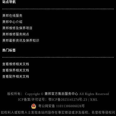
广东省江门市蓬江区广场西路萧邦售后服务中心（需提前预约）
站点导航
广东省揭阳市榕城进贤门步行街萧邦售后服务中心（需提前预约）
萧邦在线服务
广东省茂名市电白区水东街道迎宾大道萧邦售后服务中心（需提前预约）
萧邦中心介绍
广东省梅州市梅江区金燕大道萧邦售后服务中心（需提前预约）
萧邦维修及保养项目
广东省清远市清城区湖西路萧邦售后服务中心（需提前预约）
萧邦维修服务网点
广东省汕头市龙湖区长平路萧邦售后服务中心（需提前预约）
萧邦最新资讯及保养知识
广东省汕尾市城区香洲街道园林社区翠园街萧邦售后服务中心（需提前预约）
热门标签
广东省韶关市武江区芙蓉新区与老城中心交汇处萧邦售后服务中心（需提前预约）
广东省深圳市罗湖区深南东路5001号华润大厦17层1701室萧邦售后服务中心（需提前预约）
查看维修相关文档
广东省阳江市江城区东风一路萧邦售后服务中心（需提前预约）
查看保养相关文档
广东省云浮市云城区金山路萧邦售后服务中心（需提前预约）
查看配件相关文档
广东省湛江市赤坎区观海北路萧邦售后服务中心（需提前预约）
广东省肇庆市端州区信安大道与砚都大道交汇处萧邦售后服务中心（需提前预约）
版权所有：
Copyright ©
萧邦官方售后服务中心
All Rights Reserved
广西壮族自治区百色市右江区中山二路萧邦售后服务中心（需提前预约）
ICP备案/许可证号：
鄂ICP备2025141274号-23
|
XML
广西壮族自治区北海市海城区北京路萧邦售后服务中心（需提前预约）
粤公网安备 11011306006028号
广西壮族自治区崇左市江州区石景林街道友谊大道与丽川路交汇处萧邦售后服务中心（需提前预约）
如权利人或知情人士发现本站内容存在事实错误或涉及版权、名誉权等侵权问