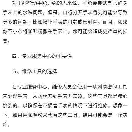
唐山市路南区新华东道100号万达广场写字楼A座10层1002室（需提前预约）
对于那些动手能力强的人来说，可能会尝试自己解决
台州市椒江区东海大道1800号腾达中心东1幢20楼2002室（需提前预约）
手表上的水珠问题。但是，自行打开手表背壳可能会导致
内蒙古自治区呼和浩特市玉泉区大学西街70号华润万象城写字楼（鄂尔多斯大厦）23层2326室（需提前预约）
更多的问题，比如损坏手表的机芯或密封圈。而且，如果
甘肃省兰州市七里河区西津西路16号兰州中心写字楼21层2102室（需提前预约）
你不小心将咖喱粉撒在手表上，那可能会造成更严重的损
重庆市解放碑渝中区民权路28号英利国际金融中心写字楼20层01室（需提前预约）
害。
黑龙江省大庆市萨尔图区会战大街萧邦售后服务中心（需提前预约）
黑龙江省鹤岗市向阳区红军路萧邦售后服务中心（需提前预约）
四、专业服务中心的重要性
黑龙江省黑河市爱辉区中央街萧邦售后服务中心（需提前预约）
黑龙江省鸡西市鸡冠区红军路萧邦售后服务中心（需提前预约）
五、维修工具的选择
黑龙江省佳木斯市向阳区长安路萧邦售后服务中心（需提前预约）
黑龙江省牡丹江市东安区太平路萧邦售后服务中心（需提前预约）
在专业服务中心，维修人员会使用一系列精密的工具
黑龙江省七台河市桃山区大同街萧邦售后服务中心（需提前预约）
来处理手表。从螺丝刀到手表开盖器，这些工具都是精心
黑龙江省齐齐哈尔市龙沙区龙华路萧邦售后服务中心（需提前预约）
挑选的，以确保在不损害手表的情况下进行维修。想象一
黑龙江省双鸭山市尖山区新兴大街萧邦售后服务中心（需提前预约）
下，如果用咖喱粉来代替这些工具，结果可能会是一场灾
黑龙江省绥化市北林区新华街与康庄路交叉口萧邦售后服务中心（需提前预约）
难。
黑龙江省伊春市伊美区通河路萧邦售后服务中心（需提前预约）