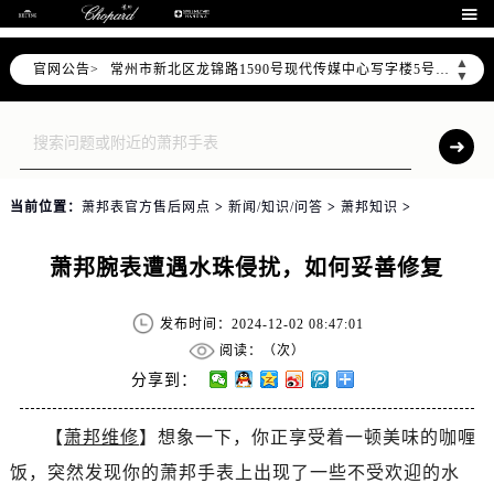
上海市黄浦区南京东路299号宏伊国际广场写字楼8层806室（需提前预约）

南京市秦淮区中山南路1号（新街口）南京中心写字楼22层C1-1室（需提前预约）
▲
官网公告>
常州市新北区龙锦路1590号现代传媒中心写字楼5号楼10层1008室（需提前预约）
▼
徐州市鼓楼区淮海东路29号苏宁广场IFC国际金融中心写字楼35层3508室（需提前预约）
扬州市邗江区国展路29号星耀天地写字楼1号楼18层1803室（需提前预约）
盐城市盐都区世纪大道5号盐城金融城写字楼1号楼16层1604室（需提前预约）
泰州市海陵区永定东路399号置地商务中心东塔写字楼（华润万象城）17层1706室（需提前预约）
当前位置：
萧邦表官方售后网点
>
新闻/知识/问答
>
萧邦知识
>
宁波市江北区大闸南路500号来福士广场办公楼20层2009室（需提前预约）
杭州市上城区钱江路1366号华润大厦写字楼A座5层503-5室（需提前预约）
萧邦腕表遭遇水珠侵扰，如何妥善修复
金华市金东区东市南街777号金华万达广场写字楼4号楼22层2209室（需提前预约）
绍兴市越城区胜利东路379号世茂天际中心写字楼8层805室（需提前预约）
发布时间：2024-12-02 08:47:01
嘉兴市南湖区广益路705号嘉兴世界贸易中心写字楼A座13层1304室（需提前预约）
阅读：（
次）
南昌市红谷滩新区红谷中大道998号绿地双子塔（中央广场）A1座办公楼14层07室（需提前预约）
分享到：
济南市历下区经十路11111号华润中心写字楼（万象城）15层1508室（需提前预约）
【
萧邦维修
】想象一下，你正享受着一顿美味的咖喱
广州市天河区天河路230号万菱汇国际中心写字楼A塔7层704室（需提前预约）
饭，突然发现你的萧邦手表上出现了一些不受欢迎的水
广州市越秀区环市东路371-375号世界贸易中心大厦南塔写字楼15层07室（需提前预约）