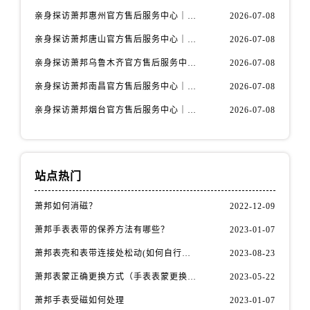
福建省龙岩市新罗区九一南路萧邦售后服务中心（需提前预约）
亲身探访萧邦惠州官方售后服务中心｜网点地址及热线（2026年7月最新）
2026-07-08
福建省南平市建阳区人民西路萧邦售后服务中心（需提前预约）
亲身探访萧邦唐山官方售后服务中心｜全新地址及服务热线（2026年7月最新）
2026-07-08
福建省宁德市蕉城区天湖东路萧邦售后服务中心（需提前预约）
亲身探访萧邦乌鲁木齐官方售后服务中心｜网点地址与服务热线（2026年7月最新）
2026-07-08
福建省莆田市城厢区霞林街道荔华东大道萧邦售后服务中心（需提前预约）
福建省三明市三元区东乾二路萧邦售后服务中心（需提前预约）
亲身探访萧邦南昌官方售后服务中心｜详细地址及客服热线（2026年7月最新）
2026-07-08
福建省漳州市龙文区步港路萧邦售后服务中心（需提前预约）
亲身探访萧邦烟台官方售后服务中心｜全新官方服务电话与地址（2026年7月最新）
2026-07-08
江苏省常州市新北区龙锦路1590号现代传媒中心5号楼10层1008室萧邦售后服务中心（需提前预约）
江苏省淮安市清江浦区淮海北路萧邦售后服务中心（需提前预约）
江苏省连云港市海州区通灌北路萧邦售后服务中心（需提前预约）
站点热门
江苏省南京市秦淮区中山南路1号南京中心22层22-C1-C3室萧邦售后服务中心（需提前预约）
江苏省宿迁市宿城区西湖路萧邦售后服务中心（需提前预约）
萧邦如何消磁？
2022-12-09
江苏省泰州市海陵区永定东路399号置地商务中心东塔（华润万象城）17层1706室萧邦售后服务中心（需提前预约）
萧邦手表表带的保养方法有哪些？
2023-01-07
江苏省徐州市鼓楼区淮海东路29号苏宁广场IFC国际金融中心35层3508室萧邦售后服务中心（需提前预约）
萧邦表壳和表带连接处松动(如何自行修复)
2023-08-23
江苏省盐城市盐都区世纪大道5号盐城金融城写字楼1号楼16层1604室萧邦售后服务中心（需提前预约）
江苏省扬州市邗江区国展路29号星耀天地写字楼1号楼18层1803室萧邦售后服务中心（需提前预约）
萧邦表蒙正确更换方式（手表表蒙更换知识）
2023-05-22
江苏省镇江市京口区中山东路萧邦售后服务中心（需提前预约）
萧邦手表受磁如何处理
2023-01-07