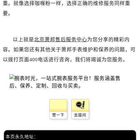
辽宁省锦州市古塔区中央大街萧邦售后服务中心（需提前预约）
重。就像选择咖喱粉一样，选择正确的维修服务同样重
辽宁省辽阳市白塔区新运大街萧邦售后服务中心（需提前预约）
要。
辽宁省盘锦市兴隆台区石油大街萧邦售后服务中心（需提前预约）
辽宁省铁岭市银州区南马路萧邦售后服务中心（需提前预约）
辽宁省营口市站前区市府路与渤海大街交叉口萧邦售后服务中心（需提前预约）
以上就是
北京萧邦售后服务中心
为您分享的精彩内
辽宁省沈阳市沈河区中街路137号亨得利名表维修授权店1楼萧邦售后服务中心（需提前预约）
容。如果您还有其他关于萧邦手表维护和保养的问题，可
辽宁省沈阳市沈河区中街路83号亨得利名表维修授权店1楼萧邦售后服务中心（需提前预约）
以拨打页面400电话进行咨询，我们将竭诚为您服务。
北京市朝阳区建国门外大街甲6号华熙国际中心D座11层1102室萧邦售后服务中心（需提前预约）
北京市东城区东长安街1号王府井东方广场W3座6层602室萧邦售后服务中心（需提前预约）
河北省保定市竞秀区朝阳北大街北国先天下萧邦售后服务中心（需提前预约）
内蒙古自治区阿拉善盟市左旗土尔扈特大街萧邦售后服务中心（需提前预约）
内蒙古自治区巴彦淖尔市临河区新华街萧邦售后服务中心（需提前预约）
内蒙古自治区包头市青山区幸福路甲3号王府井百货名表维修萧邦售后服务中心（需提前预约）
赞一下
去提问
内蒙古自治区赤峰市红山区哈达街萧邦售后服务中心（需提前预约）
内蒙古自治区鄂尔多斯市东胜区伊金霍洛街萧邦售后服务中心（需提前预约）
内蒙古自治区呼伦贝尔市海拉尔区中央街萧邦售后服务中心（需提前预约）
本页永久地址：