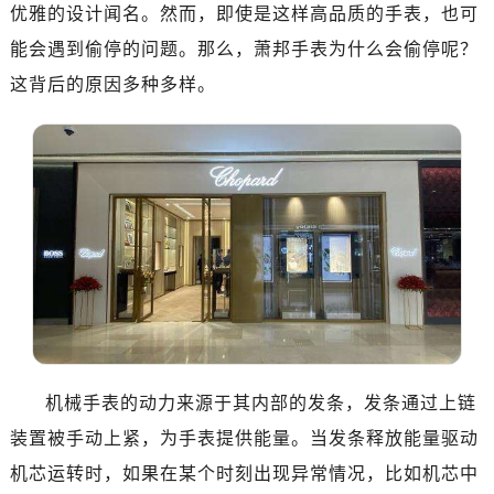
优雅的设计闻名。然而，即使是这样高品质的手表，也可
济南市历下区经十路11111号华润中心写字楼（万象城）15层1508室（需提前预约）
能会遇到偷停的问题。那么，萧邦手表为什么会偷停呢？
广州市天河区天河路230号万菱汇国际中心A塔7层704室（需提前预约）
广州市越秀区环市东路371-375号世界贸易中心大厦南塔15层1507室（需提前预约）
这背后的原因多种多样。
深圳市罗湖区深南东路5001号华润大厦17层1701室（需提前预约）
惠州市惠城区江北文昌一路7号华贸大厦（华贸天地）1座30层30-05室（需提前预约）
厦门市思明区湖滨东路95号万象城华润大厦B座11层1104室（需提前预约）
福州市晋安区竹屿路6号东二环泰禾广场2号楼5层509室（需提前预约）
成都市锦江区人民东路6号SAC东原中心24层2406B室（需提前预约）
重庆市江北区观音桥步行街2号融恒时代广场9层902室（需提前预约）
长沙市芙蓉区建湘路393号世茂环球金融中心写字楼10层1013室（需提前预约）
郑州市二七区民主路10号华润大厦29层2905室（需提前预约）
太原市迎泽区迎泽街道解放路15号亨得利名表维修授权店3楼（需提前预约）
沈阳市沈河区中街路137号亨得利名表维修授权店1楼（需提前预约）
机械手表的动力来源于其内部的发条，发条通过上链
沈阳市沈河区中街路83号亨得利名表维修授权店1楼（需提前预约）
装置被手动上紧，为手表提供能量。当发条释放能量驱动
乌鲁木齐市天山区红山路26号时代广场（CCMALL）C座17层17-B（需提前预约）
机芯运转时，如果在某个时刻出现异常情况，比如机芯中
温州市鹿城区锦绣路1067号置信广场10层1015室（需提前预约）