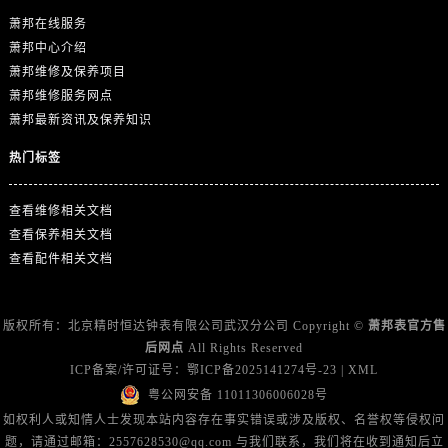
浙江省舟山市定海区解放东路萧邦售后服务中心（需提前预约）
萧邦在线服务
澳门特别行政区大堂区议事亭前地（新马路）萧邦售后服务中心（需提前预约）
萧邦中心介绍
萧邦维修及保养项目
澳门特别行政区风顺堂区南湾大马路萧邦售后服务中心（需提前预约）
萧邦维修服务网点
澳门特别行政区花地玛堂区关闸广场萧邦售后服务中心（需提前预约）
萧邦最新资讯及保养知识
澳门特别行政区花王堂区大三巴商圈萧邦售后服务中心（需提前预约）
澳门特别行政区嘉模堂区官也街萧邦售后服务中心（需提前预约）
热门标签
澳门省路氹城市金光大道萧邦售后服务中心（需提前预约）
查看维修相关文档
澳门特别行政区望德堂区塔石广场萧邦售后服务中心（需提前预约）
查看保养相关文档
福建省福州市晋安区竹屿路6号东二环泰禾广场2号楼5层509室萧邦售后服务中心（需提前预约）
查看配件相关文档
福建省厦门市思明区湖滨东路95号万象城华润大厦B座11层1104室萧邦售后服务中心（需提前预约）
广东省潮州市潮安区新风路与潮汕路交汇处萧邦售后服务中心（需提前预约）
广东省广州市天河区天河路230号万菱汇国际中心A塔7层704室萧邦售后服务中心（需提前预约）
版权所有：北京精时恒达钟表有限公司武汉分公司 Copyright ©
萧邦表官方售
后网点
All Rights Reserved
广东省广州市越秀区环市东路371-375号世界贸易中心大厦南塔15层1507室萧邦售后服务中心（需提前预约）
ICP备案/许可证号：
鄂ICP备2025141274号-23
|
XML
广东省河源市源城区越王大道萧邦售后服务中心（需提前预约）
粤公网安备 11011306006028号
广东省惠州市惠城区江北文昌一路7号华贸大厦1座30层3005室萧邦售后服务中心（需提前预约）
如权利人或知情人士发现本站内容存在事实错误或涉及版权、名誉权等侵权问
广东省江门市蓬江区广场西路萧邦售后服务中心（需提前预约）
题，请通过邮箱：2557628530@qq.com 与我们联系，我们将在收到通知后立