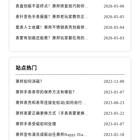
安徽省安庆市迎江区人民路萧邦售后服务中心（需提前预约）
表盘划痕不是终点！萧邦修复技巧助你重拾自信
2026-05-06
安徽省蚌埠市蚌山区淮河路萧邦售后服务中心（需提前预约）
表针变色手表报废？萧邦老玩家教你正确应对
2026-05-05
安徽省亳州市谯城区魏武大道萧邦售后服务中心（需提前预约）
爱表人士收藏！萧邦不锈钢表壳划痕修复指南
2026-05-04
安徽省池州市贵池区长江路萧邦售后服务中心（需提前预约）
表蒙有划痕还能救？萧邦玩家都在用的修复方法
2026-05-03
安徽省滁州市琅琊区南谯北路萧邦售后服务中心（需提前预约）
安徽省阜阳市颍州区颍州北路萧邦售后服务中心（需提前预约）
安徽省淮北市相山区淮海路萧邦售后服务中心（需提前预约）
安徽省淮南市田家庵区国庆中路萧邦售后服务中心（需提前预约）
站点热门
安徽省黄山市屯溪区黄山西路萧邦售后服务中心（需提前预约）
萧邦如何消磁？
2022-12-09
安徽省六安市金安区解放中路萧邦售后服务中心（需提前预约）
萧邦手表表带的保养方法有哪些？
2023-01-07
安徽省马鞍山市雨山区湖南西路萧邦售后服务中心（需提前预约）
安徽省宿州市埇桥区人民中路萧邦售后服务中心（需提前预约）
萧邦表壳和表带连接处松动(如何自行修复)
2023-08-23
安徽省铜陵市铜官区石城大道萧邦售后服务中心（需提前预约）
萧邦表蒙正确更换方式（手表表蒙更换知识）
2023-05-22
安徽省芜湖市镜湖区中山路步行街萧邦售后服务中心（需提前预约）
萧邦手表受磁如何处理
2023-01-07
安徽省宣城市宣州区叠嶂西路萧邦售后服务中心（需提前预约）
萧邦宣布演员成毅出任萧邦Happy Diamonds系列品牌大使
2023-02-18
福建省龙岩市新罗区九一南路萧邦售后服务中心（需提前预约）