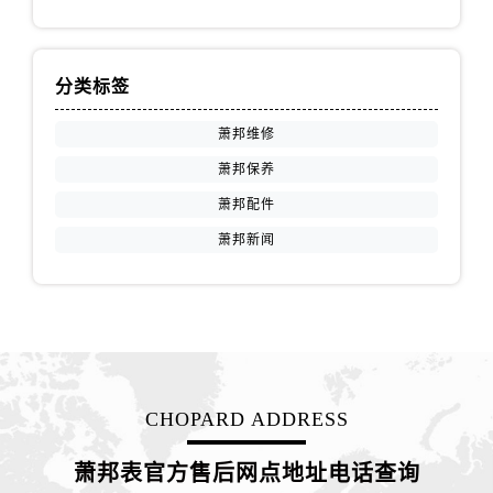
福建省南平市建阳区人民西路萧邦售后服务中心（需提前预约）
福建省宁德市蕉城区天湖东路萧邦售后服务中心（需提前预约）
福建省莆田市城厢区霞林街道荔华东大道萧邦售后服务中心（需提前预约）
分类标签
福建省三明市三元区东乾二路萧邦售后服务中心（需提前预约）
萧邦维修
福建省漳州市龙文区步港路萧邦售后服务中心（需提前预约）
萧邦保养
江苏省常州市新北区龙锦路1590号现代传媒中心5号楼10层1008室萧邦售后服务中心（需提前预约）
江苏省淮安市清江浦区淮海北路萧邦售后服务中心（需提前预约）
萧邦配件
江苏省连云港市海州区通灌北路萧邦售后服务中心（需提前预约）
萧邦新闻
江苏省南京市秦淮区中山南路1号南京中心22层22-C1-C3室萧邦售后服务中心（需提前预约）
江苏省宿迁市宿城区西湖路萧邦售后服务中心（需提前预约）
江苏省泰州市海陵区永定东路399号置地商务中心东塔（华润万象城）17层1706室萧邦售后服务中心（需提前预约）
江苏省徐州市鼓楼区淮海东路29号苏宁广场IFC国际金融中心35层3508室萧邦售后服务中心（需提前预约）
江苏省盐城市盐都区世纪大道5号盐城金融城写字楼1号楼16层1604室萧邦售后服务中心（需提前预约）
CHOPARD ADDRESS
江苏省扬州市邗江区国展路29号星耀天地写字楼1号楼18层1803室萧邦售后服务中心（需提前预约）
江苏省镇江市京口区中山东路萧邦售后服务中心（需提前预约）
萧邦表官方售后网点地址电话查询
江西省抚州市临川区赣东大道萧邦售后服务中心（需提前预约）