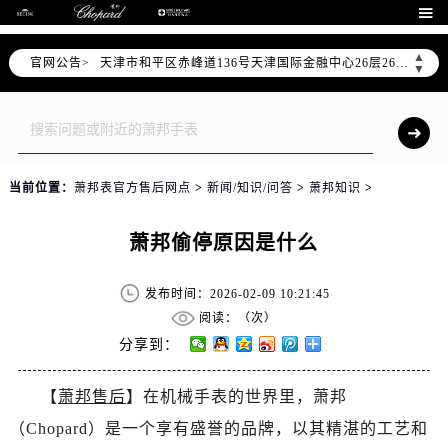

北京市朝阳区建国门外大街甲6号华熙国际中心D座11层1102室（需提前预约）
天津市和平区赤峰道136号天津国际金融中心26层2603室（需提前预约）
▲
官网公告>
▼
上海市徐汇区虹桥路3号港汇中心2座37层3705室（需提前预约）
上海市黄浦区南京东路299号宏伊国际广场写字楼8层806室（需提前预约）
南京市秦淮区中山南路1号南京中心22层22-C1-C3室（需提前预约）
常州市新北区龙锦路1590号现代传媒中心5号楼10层1008室（需提前预约）
徐州市鼓楼区淮海东路29号苏宁广场IFC国际金融中心35层3508室（需提前预约）
当前位置：
萧邦表官方售后网点
>
新闻/知识/问答
>
萧邦知识
>
扬州市邗江区国展路29号星耀天地写字楼1号楼18层1803室（需提前预约）
萧邦偷停原因是什么
盐城市盐都区世纪大道5号盐城金融城写字楼1号楼16层1604室（需提前预约）
泰州市海陵区永定东路399号置地商务中心东塔（华润万象城）17层1706室（需提前预约）
发布时间：2026-02-09 10:21:45
宁波市江北区大闸南路500号来福士广场办公楼20层2009室（需提前预约）
阅读：（
次）
杭州市上城区钱江路1366号华润大厦A座5层503-5室（需提前预约）
分享到：
金华市金东区东市南街777号金华万达广场4号楼22楼2209室（需提前预约）
绍兴市越城区胜利东路379号世茂天际中心写字楼8层805室（需提前预约）
【
萧邦售后
】在机械手表的世界里，萧邦
嘉兴市南湖区广益路705号嘉兴世界贸易中心A座13层1304室（需提前预约）
（Chopard）是一个享有盛誉的品牌，以其精湛的工艺和
南昌市红谷滩新区红谷中大道998号绿地双子塔（中央广场）A1座办公楼14层14-07室（需提前预约）