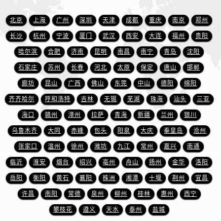
江西省赣州市章贡区文清路萧邦售后服务中心（需提前预约）
北京
上海
广州
深圳
天津
成都
重庆
南京
郑州
江西省吉安市吉州区井冈山大道萧邦售后服务中心（需提前预约）
长沙
杭州
宁波
厦门
武汉
西安
大连
福州
贵阳
江西省景德镇市珠山区珠山中路萧邦售后服务中心（需提前预约）
江西省九江市浔阳区浔阳路萧邦售后服务中心（需提前预约）
哈尔滨
合肥
济南
昆明
南昌
南宁
青岛
沈阳
江西省南昌市红谷滩新区红谷中大道998号绿地双子塔（中央广场）A1座办公楼14层1407室萧邦售后服务中心（需提前预约）
石家庄
苏州
长春
河北
太原
保定
唐山
邯郸
江西省萍乡市安源区萍安北大道与康庄路交叉口萧邦售后服务中心（需提前预约）
廊坊
昆山
广西
佛山
东莞
中山
德阳
绵阳
江西省上饶市信州区滨江西路萧邦售后服务中心（需提前预约）
齐齐哈尔
呼和浩特
吉林
无锡
芜湖
珠海
汕头
三亚
江西省新余市渝水区北湖西路萧邦售后服务中心（需提前预约）
海口
赣州
漳州
拉萨
青海
新疆
兰州
银川
江西省宜春市袁州区中山中路萧邦售后服务中心（需提前预约）
乌鲁木齐
大同
赤峰
包头
阳泉
大庆
秦皇岛
沧州
江西省鹰潭市月湖区胜利东路萧邦售后服务中心（需提前预约）
张家口
温州
徐州
潍坊
九江
常州
嘉兴
南通
山东省德州市德城区东风中路萧邦售后服务中心（需提前预约）
山东省东营市东营区济南路萧邦售后服务中心（需提前预约）
临沂
淮安
烟台
绍兴
亳州
舟山
扬州
金华
洛阳
山东省济南市历下区经十路11111号华润中心写字楼（万象城）15层1508室萧邦售后服务中心（需提前预约）
岳阳
衡阳
黄石
襄阳
株洲
湘潭
十堰
荆州
宜昌
山东省济宁市任城区太白楼路萧邦售后服务中心（需提前预约）
许昌
南阳
常德
泉州
柳州
桂林
惠州
西宁
山东省莱芜市文化南路8号银座商城名表维修一楼名表维修萧邦售后服务中心（需提前预约）
攀枝花
遵义
天水
泰州
盐城
山东省临沂市兰山区解放路萧邦售后服务中心（需提前预约）