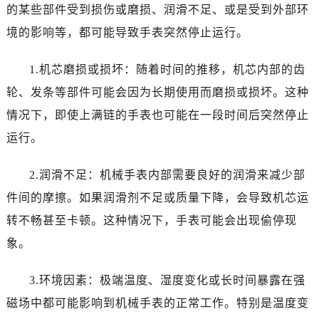
的某些部件受到损伤或磨损、润滑不足、或是受到外部环
哈尔滨市南岗区东大直街146号上和置地广场金座12层1214室（需提前预约）
境的影响等，都可能导致手表突然停止运行。
大连市中山区人民路15号国际金融大厦7层G室（需提前预约）
佛山市禅城区季华五路57号万科金融中心C座12层1205室（需提前预约）
1.机芯磨损或损坏：随着时间的推移，机芯内部的齿
东莞市东城街道鸿福东路1号民盈国贸中心T1写字楼9层907室（需提前预约）
轮、发条等部件可能会因为长期使用而磨损或损坏。这种
无锡市梁溪区人民中路139号恒隆广场写字楼1座11层1104室（需提前预约）
南通市崇川区工农路57号圆融广场写字楼16层1603室（需提前预约）
情况下，即使上满链的手表也可能在一段时间后突然停止
苏州市苏州工业园区星港街199号苏州中心办公楼C座22层08室（需提前预约）
运行。
武汉市江汉区解放大道686号世界贸易大厦38层09室（需提前预约）
南宁市青秀区金湖路59号地王大厦12楼1224室（需提前预约）
2.润滑不足：机械手表内部需要良好的润滑来减少部
合肥市蜀山区潜山路111号万象城华润大厦B座12楼03室（需提前预约）
件间的摩擦。如果润滑剂不足或质量下降，会导致机芯运
泉州市丰泽区宝洲路729号浦西万达中心写字楼A座7楼709室（需提前预约）
转不畅甚至卡顿。这种情况下，手表可能会出现偷停现
青岛市南区山东路6号华润大厦B座22层04室（需提前预约）
象。
烟台市芝罘区胜利路139号万达金融中心A座907室（需提前预约）
长春市朝阳区西安大路727号中银大厦A座(旺进大厦)18层09室（需提前预约）
3.环境因素：极端温度、湿度变化或长时间暴露在强
贵阳市南明区都司高架桥路33号亨特国际金融中心14楼14D（需提前预约）
磁场中都可能影响到机械手表的正常工作。特别是温度变
昆明市盘龙区北京路928号同德昆明广场写字楼10层06室（需提前预约）