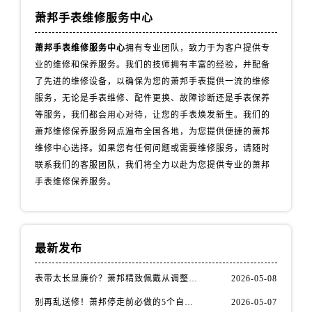
内蒙古自治区乌海市海勃湾区人民南路萧邦售后服务中心（需提前预约）
萧邦手表维修服务中心
内蒙古自治区乌兰察布市集宁区恩和大街萧邦售后服务中心（需提前预约）
萧邦手表维修服务中心
拥有专业团队，致力于为客户提供专
内蒙古自治区锡林郭勒盟市锡林浩特市光明街与额尔敦路交叉口萧邦售后服务中心（需提前预约）
业的维修和保养服务。我们的技师拥有丰富的经验，并配备
内蒙古自治区兴安盟市乌兰浩特市兴安大街萧邦售后服务中心（需提前预约）
了先进的维修设备，以确保为您的萧邦手表提供一流的维修
山西省大同市平城区迎宾街萧邦售后服务中心（需提前预约）
服务，无论是手表维修、配件更换、故障诊断还是手表保养
山西省晋城市城区黄华街萧邦售后服务中心（需提前预约）
等服务，我们都会用心对待，让您的手表焕发新生。我们的
山西省晋中市榆次区顺城街萧邦售后服务中心（需提前预约）
萧邦维修保养服务网点遍布全国各地，为您提供便捷的萧邦
维修中心选择。如果您有任何问题或需要维修服务，请随时
山西省临汾市尧都区解放路萧邦售后服务中心（需提前预约）
联系我们的客服团队，我们将全力以赴为您提供专业的萧邦
山西省吕梁市离石区永宁中路与建设街交叉口萧邦售后服务中心（需提前预约）
手表维修保养服务。
山西省朔州市朔城区怡西路与鄯阳西街交汇处萧邦售后服务中心（需提前预约）
山西省忻州市忻府区和平东街与七一南路交叉口萧邦售后服务中心（需提前预约）
山西省阳泉市郊区平阳东街与新城大道交叉口萧邦售后服务中心（需提前预约）
山西省运城市盐湖区河东街萧邦售后服务中心（需提前预约）
最新发布
山西省长治市潞州区英雄中路萧邦售后服务中心（需提前预约）
表带太长显廉价？萧邦精致佩戴从调整开始！
2026-05-08
山西省太原市迎泽区迎泽街道解放路15号亨得利名表维修授权店3楼萧邦售后服务中心（需提前预约）
别再乱送修！萧邦停走前必做的5个自检步骤
2026-05-07
天津市和平区赤峰道136号天津国际金融中心26层2603室萧邦售后服务中心（需提前预约）