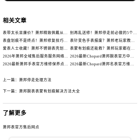
辽宁省辽阳市白塔区新运大街萧邦售后服务中心（需提前预约）
辽宁省盘锦市兴隆台区石油大街萧邦售后服务中心（需提前预约）
相关文章
辽宁省铁岭市银州区南马路萧邦售后服务中心（需提前预约）
辽宁省营口市站前区市府路与渤海大街交叉口萧邦售后服务中心（需提前预约）
表带太长显廉价？萧邦精致佩戴从调整开始！
别再乱送修！萧邦停走前必做的5个自检步骤
辽宁省沈阳市沈河区中街路137号亨得利名表维修授权店1楼萧邦售后服务中心（需提前预约）
表盘划痕不是终点！萧邦修复技巧助你重拾自信
表针变色手表报废？萧邦老玩家教你正确应对
爱表人士收藏！萧邦不锈钢表壳划痕修复指南
表蒙有划痕还能救？萧邦玩家都在用的修复方法
辽宁省沈阳市沈河区中街路83号亨得利名表维修授权店1楼萧邦售后服务中心（需提前预约）
2026年萧邦全域售后服务服务网络迭代升级公告（最新电话及地址）
2026最新Chopard萧邦腕表官方中心网点地址实地探访报告
北京市朝阳区建国门外大街甲6号华熙国际中心D座11层1102室萧邦售后服务中心（需提前预约）
2026最新萧邦手表官方维修保养点地址考察报告
2026最新Chopard萧邦名表官方维修服务点地址调研报告
北京市东城区东长安街1号王府井东方广场W3座6层602室萧邦售后服务中心（需提前预约）
河北省保定市竞秀区朝阳北大街北国先天下萧邦售后服务中心（需提前预约）
上一篇：
萧邦停走处理方法
内蒙古自治区阿拉善盟市左旗土尔扈特大街萧邦售后服务中心（需提前预约）
下一篇：
萧邦腕表表蒙有划痕解决方法大全
内蒙古自治区巴彦淖尔市临河区新华街萧邦售后服务中心（需提前预约）
内蒙古自治区包头市青山区幸福路甲3号王府井百货名表维修萧邦售后服务中心（需提前预约）
内蒙古自治区赤峰市红山区哈达街萧邦售后服务中心（需提前预约）
了解更多
内蒙古自治区鄂尔多斯市东胜区伊金霍洛街萧邦售后服务中心（需提前预约）
萧邦表官方售后网点
内蒙古自治区呼伦贝尔市海拉尔区中央街萧邦售后服务中心（需提前预约）
内蒙古自治区通辽市科尔沁区明仁大街萧邦售后服务中心（需提前预约）