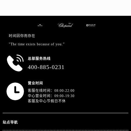
山东省日照市东港区烟台路萧邦售后服务中心（需提前预约）
山东省泰安市泰山区财源街道泰山大街萧邦售后服务中心（需提前预约）
山东省威海市环翠区新威海路89号振华商厦一楼名表维修萧邦售后服务中心（需提前预约）
山东省潍坊市奎文区东风东街萧邦售后服务中心（需提前预约）
时间因你而存在
山东省枣庄市滕州市北辛路与善国路交叉口萧邦售后服务中心（需提前预约）
"The time exists because of you.”
山东省淄博市张店区金晶大道萧邦售后服务中心（需提前预约）
上海市黄浦区南京东路299号宏伊国际广场写字楼8层806室萧邦售后服务中心（需提前预约）
总部服务热线
上海市徐汇区虹桥路3号港汇中心2座37层3705室萧邦售后服务中心（需提前预约）
400-885-0231
浙江省杭州市上城区钱江路1366号华润大厦A座5层503-5室萧邦售后服务中心（需提前预约）
浙江省湖州市吴兴区劳动路萧邦售后服务中心（需提前预约）
营业时间
浙江省嘉兴市南湖区广益路705号嘉兴世界贸易中心A座13层1304室萧邦售后服务中心（需提前预约）
客服在线时间：08:00-22:00
浙江省金华市金东区东市南街777号金华万达广场4号楼22楼2209室萧邦售后服务中心（需提前预约）
中心营业时间：09:00-19:30
客服及中心节假日不休
浙江省丽水市莲都区解放街萧邦售后服务中心（需提前预约）
浙江省宁波市江北区大闸南路500号来福士广场办公楼20层2009室萧邦售后服务中心（需提前预约）
浙江省衢州市柯城区上街萧邦售后服务中心（需提前预约）
站点导航
浙江省绍兴市越城区胜利东路379号世茂天际中心写字楼8层805室萧邦售后服务中心（需提前预约）