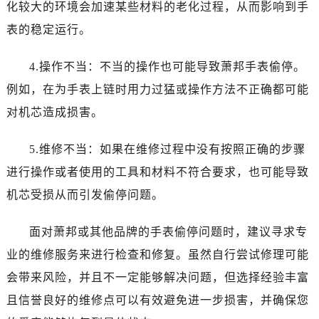
化较大的环境会加速某些材料的老化过程，从而影响到手
石家庄市长安区中山东路39号勒泰中心写字楼B座13层07室（需提前预约）
表的稳定运行。
西安市碑林区南关正街88号华侨城长安国际中心E座6楼10室（需提前预约）
海口市龙华区金贸东路5号海口华润大厦B座17层1707室（需提前预约）
4.操作不当：不当的操作也可能导致萧邦手表偷停。
唐山市路南区新华东道100号万达广场写字楼A座10层1002室（需提前预约）
例如，在为手表上链时用力过猛或操作方法不正确都可能
黑龙江省大庆市萨尔图区会战大街萧邦售后服务中心（需提前预约）
对机芯造成损害。
黑龙江省鹤岗市向阳区红军路萧邦售后服务中心（需提前预约）
黑龙江省黑河市爱辉区中央街萧邦售后服务中心（需提前预约）
5.维修不当：如果在维修过程中没有按照正确的步骤
黑龙江省鸡西市鸡冠区红军路萧邦售后服务中心（需提前预约）
进行操作或者使用的工具和材料不符合要求，也可能导致
黑龙江省佳木斯市向阳区长安路萧邦售后服务中心（需提前预约）
黑龙江省牡丹江市东安区太平路萧邦售后服务中心（需提前预约）
机芯受损从而引发偷停问题。
黑龙江省七台河市桃山区大同街萧邦售后服务中心（需提前预约）
面对萧邦或其他品牌的手表偷停问题时，建议寻求专
黑龙江省齐齐哈尔市龙沙区龙华路萧邦售后服务中心（需提前预约）
黑龙江省双鸭山市尖山区新兴大街萧邦售后服务中心（需提前预约）
业的维修服务来进行检查和修复。虽然自行尝试修理可能
黑龙江省绥化市北林区新华街与康庄路交叉口萧邦售后服务中心（需提前预约）
会带来风险，并且不一定能够解决问题，但选择经验丰富
黑龙江省伊春市伊美区通河路萧邦售后服务中心（需提前预约）
且信誉良好的维修点可以有效避免进一步损害，并确保您
吉林省白城市洮北区明仁南街萧邦售后服务中心（需提前预约）