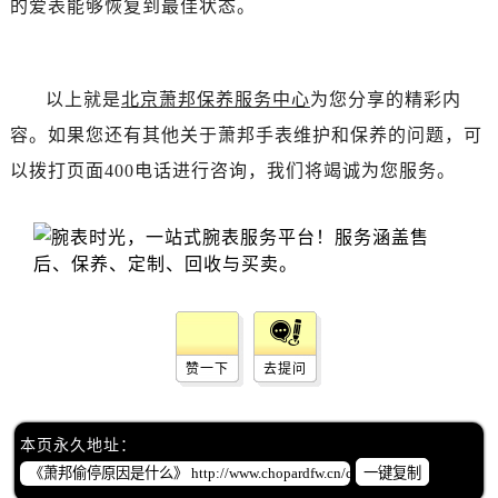
的爱表能够恢复到最佳状态。
吉林省白山市浑江区浑江大街萧邦售后服务中心（需提前预约）
吉林省吉林市船营区河南街萧邦售后服务中心（需提前预约）
吉林省辽源市龙山区人民大街萧邦售后服务中心（需提前预约）
以上就是
北京萧邦保养服务中心
为您分享的精彩内
吉林省梅河口市新华街道梅河大街萧邦售后服务中心（需提前预约）
容。如果您还有其他关于萧邦手表维护和保养的问题，可
吉林省四平市铁东区紫气大路与南九经街交汇处萧邦售后服务中心（需提前预约）
以拨打页面400电话进行咨询，我们将竭诚为您服务。
吉林省松原市宁江区五环大街萧邦售后服务中心（需提前预约）
吉林省通化市东昌区环通乡江南大街萧邦售后服务中心（需提前预约）
吉林省延边市延吉市解放路萧邦售后服务中心（需提前预约）
辽宁省鞍山市铁东区站前街萧邦售后服务中心（需提前预约）
辽宁省本溪市平山区胜利路萧邦售后服务中心（需提前预约）
辽宁省朝阳市双塔区新华路萧邦售后服务中心（需提前预约）
辽宁省丹东市振兴区七经街萧邦售后服务中心（需提前预约）
赞一下
去提问
辽宁省抚顺市新抚区东一路萧邦售后服务中心（需提前预约）
辽宁省阜新市海州区解放大街萧邦售后服务中心（需提前预约）
本页永久地址：
辽宁省葫芦岛市连山区中央路萧邦售后服务中心（需提前预约）
一键复制
辽宁省锦州市古塔区中央大街萧邦售后服务中心（需提前预约）