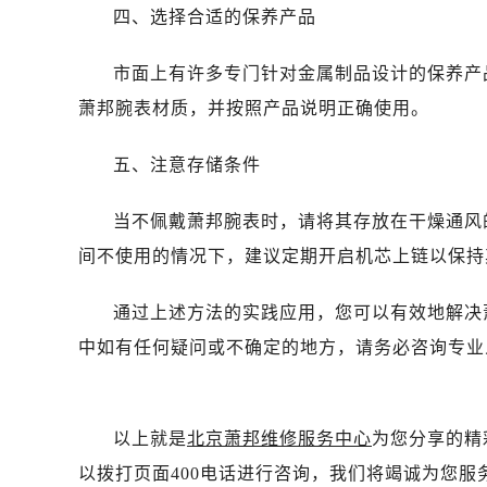
吉林省白山市浑江区浑江大街萧邦售
四、选择合适的保养产品
吉林省吉林市船营区河南街萧邦售后
吉林省辽源市龙山区人民大街萧邦售
市面上有许多专门针对金属制品设计的保养产
吉林省梅河口市新华街道梅河大街萧
萧邦腕表材质，并按照产品说明正确使用。
吉林省四平市铁东区紫气大路与南九
吉林省松原市宁江区五环大街萧邦售
五、注意存储条件
吉林省通化市东昌区环通乡江南大街
吉林省延边市延吉市解放路萧邦售后
当不佩戴萧邦腕表时，请将其存放在干燥通风
辽宁省鞍山市铁东区站前街萧邦售后
间不使用的情况下，建议定期开启机芯上链以保持
辽宁省本溪市平山区胜利路萧邦售后
辽宁省朝阳市双塔区新华路萧邦售后
通过上述方法的实践应用，您可以有效地解决
辽宁省丹东市振兴区七经街萧邦售后
中如有任何疑问或不确定的地方，请务必咨询专业
辽宁省抚顺市新抚区东一路萧邦售后
辽宁省阜新市海州区解放大街萧邦售
辽宁省葫芦岛市连山区中央路萧邦售
以上就是
北京萧邦维修服务中心
为您分享的精
辽宁省锦州市古塔区中央大街萧邦售
以拨打页面400电话进行咨询，我们将竭诚为您服