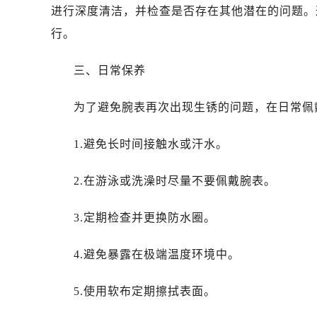
石家庄市长安区中山东路39号勒泰中
进行深度清洁，并检查是否存在其他潜在的问题。
西安市碑林区南关正街88号华侨城长
行。
海口市龙华区金贸东路5号海口华润大厦
唐山市路南区新华东道100号万达广场
三、日常保养
黑龙江省大庆市萨尔图区会战大街萧
黑龙江省鹤岗市向阳区红军路萧邦售
为了避免腕表再次出现生锈的问题，在日常佩
黑龙江省黑河市爱辉区中央街萧邦售
黑龙江省鸡西市鸡冠区红军路萧邦售
1.避免长时间接触水或汗水。
黑龙江省佳木斯市向阳区长安路萧邦
2.在游泳或洗澡时尽量不要佩戴腕表。
黑龙江省牡丹江市东安区太平路萧邦
黑龙江省七台河市桃山区大同街萧邦
3.定期检查并更换防水圈。
黑龙江省齐齐哈尔市龙沙区龙华路萧
黑龙江省双鸭山市尖山区新兴大街萧
4.避免暴露在极端温度环境中。
黑龙江省绥化市北林区新华街与康庄
黑龙江省伊春市伊美区通河路萧邦售
5.使用软布定期擦拭表面。
吉林省白城市洮北区明仁南街萧邦售