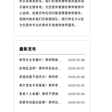
的手表焕发新生。我们的萧邦维修保养服务网
点遍布全国各地，为您提供便捷的萧邦维修中
心选择。如果您有任何问题或需要维修服务，
请随时联系我们的客服团队，我们将全力以赴
为您提供专业的萧邦手表维修保养服务。
最新发布
表带太长显廉价？萧邦精致佩戴从调整开始！
2026-05-08
别再乱送修！萧邦停走前必做的5个自检步骤
2026-05-07
表盘划痕不是终点！萧邦修复技巧助你重拾自信
2026-05-06
表针变色手表报废？萧邦老玩家教你正确应对
2026-05-05
爱表人士收藏！萧邦不锈钢表壳划痕修复指南
2026-05-04
表蒙有划痕还能救？萧邦玩家都在用的修复方法
2026-05-03