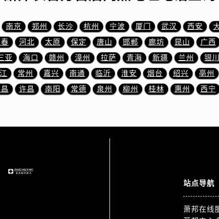
服务中心（需提前预约）
服务中心（需提前预约）
南京
郑州
长沙
杭州
宁波
厦门
武汉
西安
后服务中心（需提前预约）
长春
河北
太原
保定
唐山
邯郸
廊坊
昆山
广西
服务中心（需提前预约）
三亚
海口
赣州
漳州
拉萨
青海
新疆
兰州
银
后服务中心（需提前预约）
后服务中心（需提前预约）
江
常州
嘉兴
南通
临沂
淮安
烟台
绍兴
亳州
服务中心（需提前预约）
宜昌
许昌
南阳
常德
泉州
柳州
桂林
惠州
西宁
售后服务中心（需提前预约）
后服务中心（需提前预约）
后服务中心（需提前预约）
售后服务中心（需提前预约）
后服务中心（需提前预约）
后服务中心（需提前预约）
邦售后服务中心（需提前预约）
站点导航
后服务中心（需提前预约）
后服务中心（需提前预约）
萧邦在线