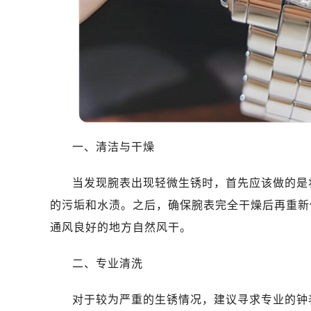
哈尔滨市南岗区东大直街146号上和置
大连市中山区人民路15号国际金融大
佛山市禅城区季华五路57号万科金融中
东莞市东城街道鸿福东路1号民盈国贸
无锡市梁溪区人民中路139号恒隆广场
南通市崇川区工农路57号圆融广场写字
苏州市苏州工业园区星港街199号苏州
武汉市江汉区解放大道686号世界贸易
一、清洁与干燥
南宁市青秀区金湖路59号地王大厦12
合肥市蜀山区潜山路111号万象城华润
当发现腕表出现轻微生锈时，首先应该做的是
泉州市丰泽区宝洲路729号浦西万达中
的污垢和水渍。之后，确保腕表完全干燥后再重新
青岛市南区山东路6号华润大厦B座2
通风良好的地方自然风干。
烟台市芝罘区胜利路139号万达金融中
长春市朝阳区西安大路727号中银大厦
二、专业清洗
贵阳市南明区都司高架桥路33号亨特
昆明市盘龙区北京路928号同德昆明
对于较为严重的生锈情况，建议寻求专业的钟