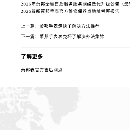
内蒙古自治区乌海市海勃湾区人民南
内蒙古自治区乌兰察布市集宁区恩和
2026最新萧邦手表官方维修保养点地址考察报告
内蒙古自治区锡林郭勒盟市锡林浩特
上一篇：
萧邦手表走快了解决方法推荐
内蒙古自治区兴安盟市乌兰浩特市兴
山西省大同市平城区迎宾街萧邦售后
下一篇：
萧邦手表表壳坏了解决办法集锦
山西省晋城市城区黄华街萧邦售后服
山西省晋中市榆次区顺城街萧邦售后
了解更多
山西省临汾市尧都区解放路萧邦售后
山西省吕梁市离石区永宁中路与建设
萧邦表官方售后网点
山西省朔州市朔城区怡西路与鄯阳西
山西省忻州市忻府区和平东街与七一
山西省阳泉市郊区平阳东街与新城大
山西省运城市盐湖区河东街萧邦售后
山西省长治市潞州区英雄中路萧邦售
山西省太原市迎泽区迎泽街道解放路
天津市和平区赤峰道136号天津国际金