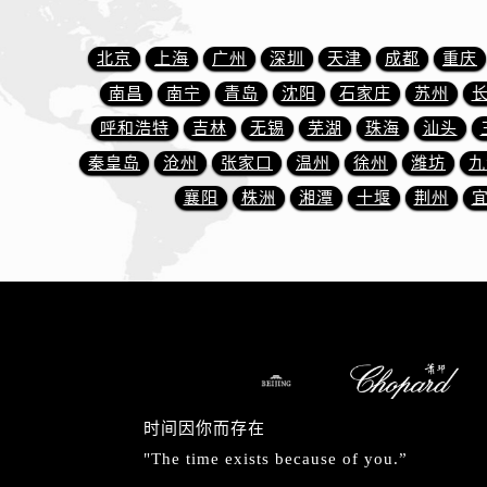
安徽省安庆市迎江区人民路萧邦售后
安徽省蚌埠市蚌山区淮河路萧邦售后
北京
上海
广州
深圳
天津
成都
重庆
安徽省亳州市谯城区魏武大道萧邦售
南昌
南宁
青岛
沈阳
石家庄
苏州
安徽省池州市贵池区长江路萧邦售后
呼和浩特
吉林
无锡
芜湖
珠海
汕头
安徽省滁州市琅琊区南谯北路萧邦售
安徽省阜阳市颍州区颍州北路萧邦售
秦皇岛
沧州
张家口
温州
徐州
潍坊
九
安徽省淮北市相山区淮海路萧邦售后
襄阳
株洲
湘潭
十堰
荆州
安徽省淮南市田家庵区国庆中路萧邦
安徽省黄山市屯溪区黄山西路萧邦售
安徽省六安市金安区解放中路萧邦售
安徽省马鞍山市雨山区湖南西路萧邦
安徽省宿州市埇桥区人民中路萧邦售
安徽省铜陵市铜官区石城大道萧邦售
安徽省芜湖市镜湖区中山路步行街萧
时间因你而存在
安徽省宣城市宣州区叠嶂西路萧邦售
"The time exists because of you.”
福建省龙岩市新罗区九一南路萧邦售