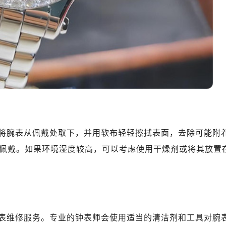
地广场金座12层1214室（需提前预约）
厦7层G室（需提前预约）
心C座12层1205室（需提前预约）
中心T1写字楼9层907室（需提前预约）
写字楼1座11层1104室（需提前预约）
楼16层1603室（需提前预约）
中心办公楼C座22层08室（需提前预约）
大厦38层09室（需提前预约）
楼1224室（需提前预约）
大厦B座12楼03室（需提前预约）
将腕表从佩戴处取下，并用软布轻轻擦拭表面，去除可能附
心写字楼A座7楼709室（需提前预约）
佩戴。如果环境湿度较高，可以考虑使用干燥剂或将其放置
2层04室（需提前预约）
心A座907室（需提前预约）
A座(旺进大厦)18层09室（需提前预约）
国际金融中心14楼14D（需提前预约）
广场写字楼10层06室（需提前预约）
表维修服务。专业的钟表师会使用适当的清洁剂和工具对腕