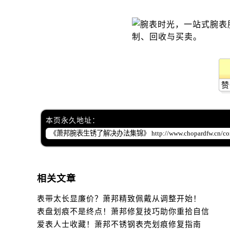
辽宁省辽阳市白塔区新运大街萧邦售
辽宁省盘锦市兴隆台区石油大街萧邦
辽宁省铁岭市银州区南马路萧邦售后
辽宁省营口市站前区市府路与渤海大
辽宁省沈阳市沈河区中街路137号亨
辽宁省沈阳市沈河区中街路83号亨
赞
北京市朝阳区建国门外大街甲6号华熙
北京市东城区东长安街1号王府井东方
河北省保定市竞秀区朝阳北大街北国
本页永久地址：
内蒙古自治区阿拉善盟市左旗土尔扈
内蒙古自治区巴彦淖尔市临河区新华
内蒙古自治区包头市青山区幸福路甲
内蒙古自治区赤峰市红山区哈达街萧
相关文章
内蒙古自治区鄂尔多斯市东胜区伊金
表带太长显廉价？萧邦精致佩戴从调整开始！
内蒙古自治区呼伦贝尔市海拉尔区中
表盘划痕不是终点！萧邦修复技巧助你重拾自信
内蒙古自治区通辽市科尔沁区明仁大
爱表人士收藏！萧邦不锈钢表壳划痕修复指南