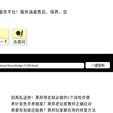
后服务中心（需提前预约）
售后服务中心（需提前预约）
服务中心（需提前预约）
街交叉口萧邦售后服务中心（需提前预约）
得利名表维修授权店1楼萧邦售后服务中心（需提前预约）
得利名表维修授权店1楼萧邦售后服务中心（需提前预约）
一下
去提问
国际中心D座11层1102室萧邦售后服务中心（需提前预约）
广场W3座6层602室萧邦售后服务中心（需提前预约）
先天下萧邦售后服务中心（需提前预约）
特大街萧邦售后服务中心（需提前预约）
一键复制
街萧邦售后服务中心（需提前预约）
3号王府井百货名表维修萧邦售后服务中心（需提前预约）
邦售后服务中心（需提前预约）
霍洛街萧邦售后服务中心（需提前预约）
别再乱送修！萧邦停走前必做的5个自检步骤
央街萧邦售后服务中心（需提前预约）
表针变色手表报废？萧邦老玩家教你正确应对
街萧邦售后服务中心（需提前预约）
表蒙有划痕还能救？萧邦玩家都在用的修复方法