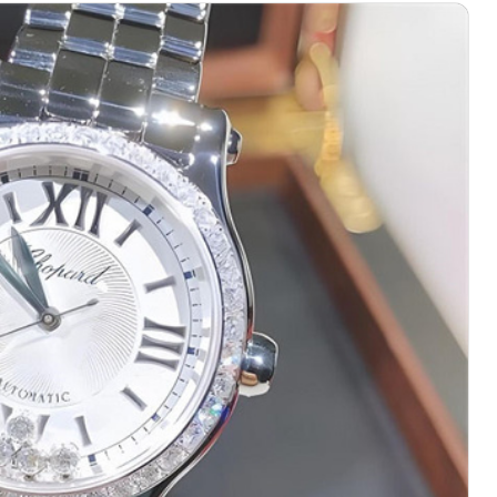
心写字楼（万象城）15层1508室（需提前预约）
中心A塔7层704室（需提前预约）
界贸易中心大厦南塔15层1507室（需提前预约）
厦17层1701室（需提前预约）
（华贸天地）1座30层30-05室（需提前预约）
大厦B座11层1104室（需提前预约）
场2号楼5层509室（需提前预约）
心24层2406B室（需提前预约）
代广场9层902室（需提前预约）
融中心写字楼10层1013室（需提前预约）
层2905室（需提前预约）
得利名表维修授权店3楼（需提前预约）
表维修授权店1楼（需提前预约）
维修授权店1楼（需提前预约）
（CCMALL）C座17层17-B（需提前预约）
10层1015室（需提前预约）