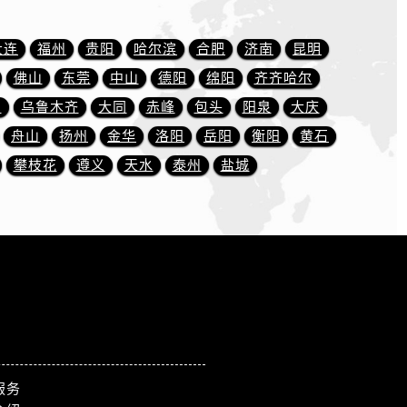
大连
福州
贵阳
哈尔滨
合肥
济南
昆明
佛山
东莞
中山
德阳
绵阳
齐齐哈尔
川
乌鲁木齐
大同
赤峰
包头
阳泉
大庆
舟山
扬州
金华
洛阳
岳阳
衡阳
黄石
攀枝花
遵义
天水
泰州
盐城
服务