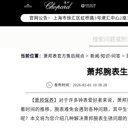
北京市朝阳区建国门外大街甲6号华熙
天津市和平区赤峰道136号天津国际金
官网公告>
上海市徐汇区虹桥路3号港汇中心2座3
上海市黄浦区南京东路299号宏伊国
南京市秦淮区中山南路1号南京中心22层
常州市新北区龙锦路1590号现代传媒
徐州市鼓楼区淮海东路29号苏宁广场I
当前位置：
萧邦表官方售后网点
>
新闻/知识/问答
>
扬州市邗江区国展路29号星耀天地写字
盐城市盐都区世纪大道5号盐城金融城写
萧邦腕表
泰州市海陵区永定东路399号置地商务
宁波市江北区大闸南路500号来福士广
发布时间：2026-02-01 10:38:28
杭州市上城区钱江路1366号华润大厦A
金华市金东区东市南街777号金华万达
【
萧邦保养
】对于许多钟表爱好者来说，萧邦
绍兴市越城区胜利东路379号世茂天
着时间的推移，腕表难免会遇到各种问题，其中生
嘉兴市南湖区广益路705号嘉兴世界贸
呢？本文将为您介绍几种解决萧邦腕表生锈问题的
南昌市红谷滩新区红谷中大道998号绿