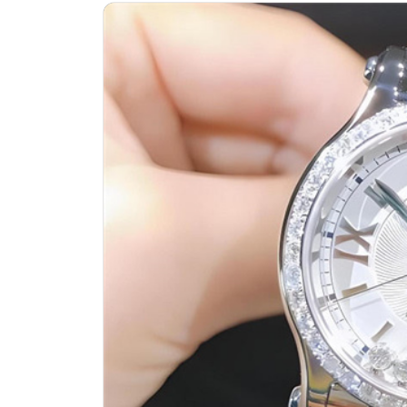
济南市历下区经十路11111号华润中
广州市天河区天河路230号万菱汇国际
广州市越秀区环市东路371-375号世
深圳市罗湖区深南东路5001号华润大
惠州市惠城区江北文昌一路7号华贸大厦
厦门市思明区湖滨东路95号万象城华润
福州市晋安区竹屿路6号东二环泰禾广
成都市锦江区人民东路6号SAC东原中
重庆市江北区观音桥步行街2号融恒时
长沙市芙蓉区建湘路393号世茂环球金
郑州市二七区民主路10号华润大厦29
太原市迎泽区迎泽街道解放路15号亨
沈阳市沈河区中街路137号亨得利名
沈阳市沈河区中街路83号亨得利名表
乌鲁木齐市天山区红山路26号时代广场
温州市鹿城区锦绣路1067号置信广场