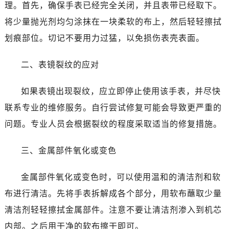
哈尔滨市南岗区东大直街146号上和置地广场金座12层1214室（需提前预约）
理。首先，确保手表已经完全关闭，并且表带已经取下。
大连市中山区人民路15号国际金融大厦7层G室（需提前预约）
将少量抛光剂均匀涂抹在一块柔软的布上，然后轻轻擦拭
佛山市禅城区季华五路57号万科金融中心C座12层1205室（需提前预约）
划痕部位。切记不要用力过猛，以免损伤表壳表面。
东莞市东城街道鸿福东路1号民盈国贸中心T1写字楼9层907室（需提前预约）
无锡市梁溪区人民中路139号恒隆广场写字楼1座11层1104室（需提前预约）
二、表镜裂纹的应对
南通市崇川区工农路57号圆融广场写字楼16层1603室（需提前预约）
苏州市苏州工业园区星港街199号苏州中心办公楼C座22层08室（需提前预约）
如果表镜出现裂纹，应立即停止使用该手表，并尽快
武汉市江汉区解放大道686号世界贸易大厦38层09室（需提前预约）
联系专业的维修服务。自行尝试修复可能会导致更严重的
南宁市青秀区金湖路59号地王大厦12楼1224室（需提前预约）
问题。专业人员会根据裂纹的程度采取适当的修复措施。
合肥市蜀山区潜山路111号万象城华润大厦B座12楼03室（需提前预约）
泉州市丰泽区宝洲路729号浦西万达中心写字楼A座7楼709室（需提前预约）
三、金属部件氧化或变色
青岛市南区山东路6号华润大厦B座22层04室（需提前预约）
烟台市芝罘区胜利路139号万达金融中心A座907室（需提前预约）
金属部件氧化或变色时，可以使用温和的清洁剂和软
长春市朝阳区西安大路727号中银大厦A座(旺进大厦)18层09室（需提前预约）
布进行清洁。先将手表拆解成各个部分，用软布蘸取少量
贵阳市南明区都司高架桥路33号亨特国际金融中心14楼14D（需提前预约）
清洁剂轻轻擦拭金属部件。注意不要让清洁剂渗入到机芯
昆明市盘龙区北京路928号同德昆明广场写字楼10层06室（需提前预约）
内部。之后用干净的软布擦干即可。