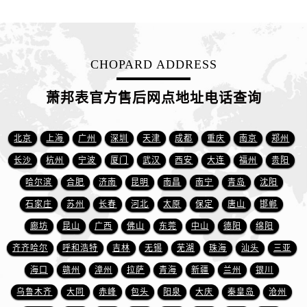
江西省赣州市章贡区文清路萧邦售后服务中心（需提前预约）
江西省吉安市吉州区井冈山大道萧邦售后服务中心（需提前预约）
江西省景德镇市珠山区珠山中路萧邦售后服务中心（需提前预约）
江西省九江市浔阳区浔阳路萧邦售后服务中心（需提前预约）
CHOPARD ADDRESS
江西省南昌市红谷滩新区红谷中大道998号绿地双子塔（中央广场）A1座办公楼14层1407室萧邦售后服务中心（需提前预约）
萧邦表官方售后网点地址电话查询
江西省萍乡市安源区萍安北大道与康庄路交叉口萧邦售后服务中心（需提前预约）
江西省上饶市信州区滨江西路萧邦售后服务中心（需提前预约）
北京
上海
广州
深圳
天津
成都
重庆
南京
郑州
江西省新余市渝水区北湖西路萧邦售后服务中心（需提前预约）
江西省宜春市袁州区中山中路萧邦售后服务中心（需提前预约）
长沙
杭州
宁波
厦门
武汉
西安
大连
福州
贵阳
江西省鹰潭市月湖区胜利东路萧邦售后服务中心（需提前预约）
哈尔滨
合肥
济南
昆明
南昌
南宁
青岛
沈阳
山东省德州市德城区东风中路萧邦售后服务中心（需提前预约）
石家庄
苏州
长春
河北
太原
保定
唐山
邯郸
山东省东营市东营区济南路萧邦售后服务中心（需提前预约）
廊坊
昆山
广西
佛山
东莞
中山
德阳
绵阳
山东省济南市历下区经十路11111号华润中心写字楼（万象城）15层1508室萧邦售后服务中心（需提前预约）
齐齐哈尔
呼和浩特
吉林
无锡
芜湖
珠海
汕头
三亚
山东省济宁市任城区太白楼路萧邦售后服务中心（需提前预约）
海口
赣州
漳州
拉萨
青海
新疆
兰州
银川
山东省莱芜市文化南路8号银座商城名表维修一楼名表维修萧邦售后服务中心（需提前预约）
乌鲁木齐
大同
赤峰
包头
阳泉
大庆
秦皇岛
沧州
山东省临沂市兰山区解放路萧邦售后服务中心（需提前预约）