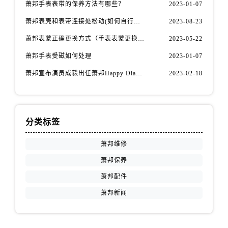
福建省南平市建阳区人民西路萧邦售后服务中心（需提前预约）
萧邦手表表带的保养方法有哪些？
2023-01-07
福建省宁德市蕉城区天湖东路萧邦售后服务中心（需提前预约）
萧邦表壳和表带连接处松动(如何自行修复)
2023-08-23
福建省莆田市城厢区霞林街道荔华东大道萧邦售后服务中心（需提前预约）
萧邦表蒙正确更换方式（手表表蒙更换知识）
2023-05-22
福建省三明市三元区东乾二路萧邦售后服务中心（需提前预约）
萧邦手表受磁如何处理
2023-01-07
福建省漳州市龙文区步港路萧邦售后服务中心（需提前预约）
萧邦宣布演员成毅出任萧邦Happy Diamonds系列品牌大使
2023-02-18
江苏省常州市新北区龙锦路1590号现代传媒中心5号楼10层1008室萧邦售后服务中心（需提前预约）
江苏省淮安市清江浦区淮海北路萧邦售后服务中心（需提前预约）
江苏省连云港市海州区通灌北路萧邦售后服务中心（需提前预约）
江苏省南京市秦淮区中山南路1号南京中心22层22-C1-C3室萧邦售后服务中心（需提前预约）
分类标签
江苏省宿迁市宿城区西湖路萧邦售后服务中心（需提前预约）
萧邦维修
江苏省泰州市海陵区永定东路399号置地商务中心东塔（华润万象城）17层1706室萧邦售后服务中心（需提前预约）
江苏省徐州市鼓楼区淮海东路29号苏宁广场IFC国际金融中心35层3508室萧邦售后服务中心（需提前预约）
萧邦保养
江苏省盐城市盐都区世纪大道5号盐城金融城写字楼1号楼16层1604室萧邦售后服务中心（需提前预约）
萧邦配件
江苏省扬州市邗江区国展路29号星耀天地写字楼1号楼18层1803室萧邦售后服务中心（需提前预约）
萧邦新闻
江苏省镇江市京口区中山东路萧邦售后服务中心（需提前预约）
江西省抚州市临川区赣东大道萧邦售后服务中心（需提前预约）