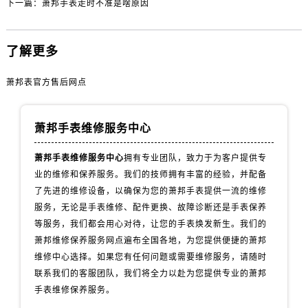
下一篇：
萧邦手表走时不准是啥原因
内蒙古自治区乌海市海勃湾区人民南路萧邦售后服务中心（需提前预约）
内蒙古自治区乌兰察布市集宁区恩和大街萧邦售后服务中心（需提前预约）
内蒙古自治区锡林郭勒盟市锡林浩特市光明街与额尔敦路交叉口萧邦售后服务中心（需提前预约）
了解更多
内蒙古自治区兴安盟市乌兰浩特市兴安大街萧邦售后服务中心（需提前预约）
山西省大同市平城区迎宾街萧邦售后服务中心（需提前预约）
萧邦表官方售后网点
山西省晋城市城区黄华街萧邦售后服务中心（需提前预约）
山西省晋中市榆次区顺城街萧邦售后服务中心（需提前预约）
萧邦手表维修服务中心
山西省临汾市尧都区解放路萧邦售后服务中心（需提前预约）
萧邦手表维修服务中心
拥有专业团队，致力于为客户提供专
山西省吕梁市离石区永宁中路与建设街交叉口萧邦售后服务中心（需提前预约）
业的维修和保养服务。我们的技师拥有丰富的经验，并配备
山西省朔州市朔城区怡西路与鄯阳西街交汇处萧邦售后服务中心（需提前预约）
了先进的维修设备，以确保为您的萧邦手表提供一流的维修
山西省忻州市忻府区和平东街与七一南路交叉口萧邦售后服务中心（需提前预约）
服务，无论是手表维修、配件更换、故障诊断还是手表保养
山西省阳泉市郊区平阳东街与新城大道交叉口萧邦售后服务中心（需提前预约）
等服务，我们都会用心对待，让您的手表焕发新生。我们的
山西省运城市盐湖区河东街萧邦售后服务中心（需提前预约）
萧邦维修保养服务网点遍布全国各地，为您提供便捷的萧邦
山西省长治市潞州区英雄中路萧邦售后服务中心（需提前预约）
维修中心选择。如果您有任何问题或需要维修服务，请随时
联系我们的客服团队，我们将全力以赴为您提供专业的萧邦
山西省太原市迎泽区迎泽街道解放路15号亨得利名表维修授权店3楼萧邦售后服务中心（需提前预约）
手表维修保养服务。
天津市和平区赤峰道136号天津国际金融中心26层2603室萧邦售后服务中心（需提前预约）