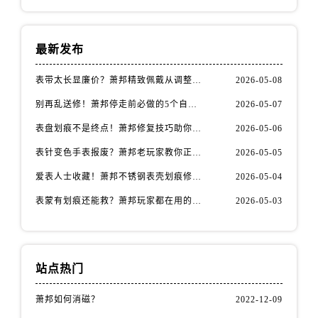
安徽省安庆市迎江区人民路萧邦售后服务中心（需提前预约）
安徽省蚌埠市蚌山区淮河路萧邦售后服务中心（需提前预约）
安徽省亳州市谯城区魏武大道萧邦售后服务中心（需提前预约）
最新发布
安徽省池州市贵池区长江路萧邦售后服务中心（需提前预约）
表带太长显廉价？萧邦精致佩戴从调整开始！
2026-05-08
安徽省滁州市琅琊区南谯北路萧邦售后服务中心（需提前预约）
安徽省阜阳市颍州区颍州北路萧邦售后服务中心（需提前预约）
别再乱送修！萧邦停走前必做的5个自检步骤
2026-05-07
安徽省淮北市相山区淮海路萧邦售后服务中心（需提前预约）
表盘划痕不是终点！萧邦修复技巧助你重拾自信
2026-05-06
安徽省淮南市田家庵区国庆中路萧邦售后服务中心（需提前预约）
表针变色手表报废？萧邦老玩家教你正确应对
2026-05-05
安徽省黄山市屯溪区黄山西路萧邦售后服务中心（需提前预约）
爱表人士收藏！萧邦不锈钢表壳划痕修复指南
2026-05-04
安徽省六安市金安区解放中路萧邦售后服务中心（需提前预约）
表蒙有划痕还能救？萧邦玩家都在用的修复方法
2026-05-03
安徽省马鞍山市雨山区湖南西路萧邦售后服务中心（需提前预约）
安徽省宿州市埇桥区人民中路萧邦售后服务中心（需提前预约）
安徽省铜陵市铜官区石城大道萧邦售后服务中心（需提前预约）
安徽省芜湖市镜湖区中山路步行街萧邦售后服务中心（需提前预约）
站点热门
安徽省宣城市宣州区叠嶂西路萧邦售后服务中心（需提前预约）
萧邦如何消磁？
2022-12-09
福建省龙岩市新罗区九一南路萧邦售后服务中心（需提前预约）