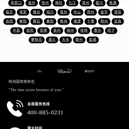
山东省日照市东港区烟台路萧邦售后服务中心（需提前预约）
张家口
温州
徐州
潍坊
九江
常州
嘉兴
南通
山东省泰安市泰山区财源街道泰山大街萧邦售后服务中心（需提前预约）
临沂
淮安
烟台
绍兴
亳州
舟山
扬州
金华
洛阳
山东省威海市环翠区新威海路89号振华商厦一楼名表维修萧邦售后服务中心（需提前预约）
岳阳
衡阳
黄石
襄阳
株洲
湘潭
十堰
荆州
宜昌
山东省潍坊市奎文区东风东街萧邦售后服务中心（需提前预约）
许昌
南阳
常德
泉州
柳州
桂林
惠州
西宁
山东省枣庄市滕州市北辛路与善国路交叉口萧邦售后服务中心（需提前预约）
攀枝花
遵义
天水
泰州
盐城
山东省淄博市张店区金晶大道萧邦售后服务中心（需提前预约）
上海市黄浦区南京东路299号宏伊国际广场写字楼8层806室萧邦售后服务中心（需提前预约）
上海市徐汇区虹桥路3号港汇中心2座37层3705室萧邦售后服务中心（需提前预约）
浙江省杭州市上城区钱江路1366号华润大厦A座5层503-5室萧邦售后服务中心（需提前预约）
浙江省湖州市吴兴区劳动路萧邦售后服务中心（需提前预约）
时间因你而存在
浙江省嘉兴市南湖区广益路705号嘉兴世界贸易中心A座13层1304室萧邦售后服务中心（需提前预约）
"The time exists because of you.”
浙江省金华市金东区东市南街777号金华万达广场4号楼22楼2209室萧邦售后服务中心（需提前预约）
浙江省丽水市莲都区解放街萧邦售后服务中心（需提前预约）
总部服务热线
浙江省宁波市江北区大闸南路500号来福士广场办公楼20层2009室萧邦售后服务中心（需提前预约）
400-885-0231
浙江省衢州市柯城区上街萧邦售后服务中心（需提前预约）
浙江省绍兴市越城区胜利东路379号世茂天际中心写字楼8层805室萧邦售后服务中心（需提前预约）
营业时间