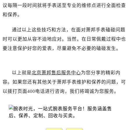
吉林省白山市浑江区浑江大街萧邦售后服务中心（需提前预约）
议每隔一段时间就将手表送至专业的维修点进行全面检查
吉林省吉林市船营区河南街萧邦售后服务中心（需提前预约）
和保养。
吉林省辽源市龙山区人民大街萧邦售后服务中心（需提前预约）
吉林省梅河口市新华街道梅河大街萧邦售后服务中心（需提前预约）
通过以上这些技巧和方法，在面对萧邦手表磕碰问题
吉林省四平市铁东区紫气大路与南九经街交汇处萧邦售后服务中心（需提前预约）
时可以更加从容不迫地应对。当然，在日常佩戴过程中也
吉林省松原市宁江区五环大街萧邦售后服务中心（需提前预约）
要注意保护好您的爱表，尽量避免不必要的磕碰发生。
吉林省通化市东昌区环通乡江南大街萧邦售后服务中心（需提前预约）
吉林省延边市延吉市解放路萧邦售后服务中心（需提前预约）
辽宁省鞍山市铁东区站前街萧邦售后服务中心（需提前预约）
以上就是
北京萧邦售后服务中心
为您分享的精彩内
辽宁省本溪市平山区胜利路萧邦售后服务中心（需提前预约）
容。如果您还有其他关于萧邦手表维护和保养的问题，可
辽宁省朝阳市双塔区新华路萧邦售后服务中心（需提前预约）
以拨打页面400电话进行咨询，我们将竭诚为您服务。
辽宁省丹东市振兴区七经街萧邦售后服务中心（需提前预约）
辽宁省抚顺市新抚区东一路萧邦售后服务中心（需提前预约）
辽宁省阜新市海州区解放大街萧邦售后服务中心（需提前预约）
辽宁省葫芦岛市连山区中央路萧邦售后服务中心（需提前预约）
辽宁省锦州市古塔区中央大街萧邦售后服务中心（需提前预约）