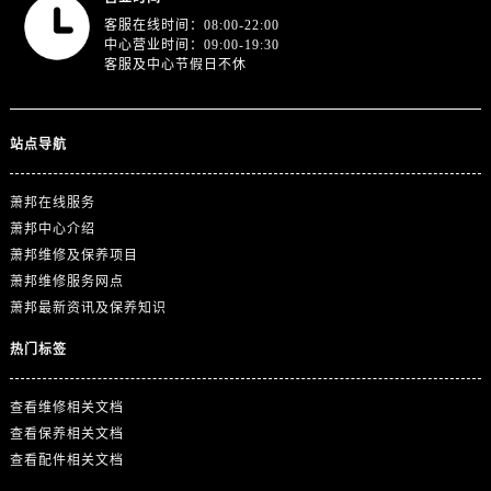
浙江省舟山市定海区解放东路萧邦售后服务中心（需提前预约）
客服在线时间：08:00-22:00
澳门特别行政区大堂区议事亭前地（新马路）萧邦售后服务中心（需提前预约）
中心营业时间：09:00-19:30
客服及中心节假日不休
澳门特别行政区风顺堂区南湾大马路萧邦售后服务中心（需提前预约）
澳门特别行政区花地玛堂区关闸广场萧邦售后服务中心（需提前预约）
澳门特别行政区花王堂区大三巴商圈萧邦售后服务中心（需提前预约）
站点导航
澳门特别行政区嘉模堂区官也街萧邦售后服务中心（需提前预约）
澳门省路氹城市金光大道萧邦售后服务中心（需提前预约）
萧邦在线服务
澳门特别行政区望德堂区塔石广场萧邦售后服务中心（需提前预约）
萧邦中心介绍
福建省福州市晋安区竹屿路6号东二环泰禾广场2号楼5层509室萧邦售后服务中心（需提前预约）
萧邦维修及保养项目
萧邦维修服务网点
福建省厦门市思明区湖滨东路95号万象城华润大厦B座11层1104室萧邦售后服务中心（需提前预约）
萧邦最新资讯及保养知识
广东省潮州市潮安区新风路与潮汕路交汇处萧邦售后服务中心（需提前预约）
广东省广州市天河区天河路230号万菱汇国际中心A塔7层704室萧邦售后服务中心（需提前预约）
热门标签
广东省广州市越秀区环市东路371-375号世界贸易中心大厦南塔15层1507室萧邦售后服务中心（需提前预约）
广东省河源市源城区越王大道萧邦售后服务中心（需提前预约）
查看维修相关文档
查看保养相关文档
广东省惠州市惠城区江北文昌一路7号华贸大厦1座30层3005室萧邦售后服务中心（需提前预约）
查看配件相关文档
广东省江门市蓬江区广场西路萧邦售后服务中心（需提前预约）