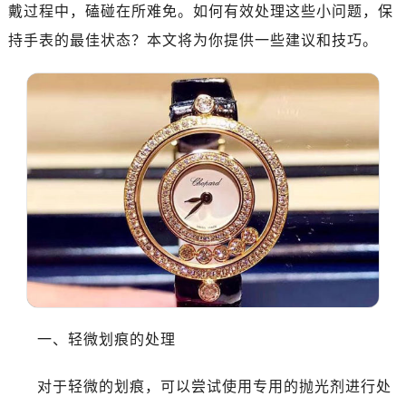
济南市历下区经十路11111号华润中心写字楼（万象城）15层1508室（需提前预约）
戴过程中，磕碰在所难免。如何有效处理这些小问题，保
广州市天河区天河路230号万菱汇国际中心A塔7层704室（需提前预约）
持手表的最佳状态？本文将为你提供一些建议和技巧。
广州市越秀区环市东路371-375号世界贸易中心大厦南塔15层1507室（需提前预约）
深圳市罗湖区深南东路5001号华润大厦17层1701室（需提前预约）
惠州市惠城区江北文昌一路7号华贸大厦（华贸天地）1座30层30-05室（需提前预约）
厦门市思明区湖滨东路95号万象城华润大厦B座11层1104室（需提前预约）
福州市晋安区竹屿路6号东二环泰禾广场2号楼5层509室（需提前预约）
成都市锦江区人民东路6号SAC东原中心24层2406B室（需提前预约）
重庆市江北区观音桥步行街2号融恒时代广场9层902室（需提前预约）
长沙市芙蓉区建湘路393号世茂环球金融中心写字楼10层1013室（需提前预约）
郑州市二七区民主路10号华润大厦29层2905室（需提前预约）
太原市迎泽区迎泽街道解放路15号亨得利名表维修授权店3楼（需提前预约）
沈阳市沈河区中街路137号亨得利名表维修授权店1楼（需提前预约）
沈阳市沈河区中街路83号亨得利名表维修授权店1楼（需提前预约）
一、轻微划痕的处理
乌鲁木齐市天山区红山路26号时代广场（CCMALL）C座17层17-B（需提前预约）
对于轻微的划痕，可以尝试使用专用的抛光剂进行处
温州市鹿城区锦绣路1067号置信广场10层1015室（需提前预约）