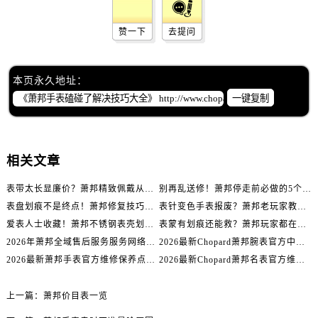
辽宁省辽阳市白塔区新运大街萧邦售后服务中心（需提前预约）
辽宁省盘锦市兴隆台区石油大街萧邦售后服务中心（需提前预约）
赞一下
去提问
辽宁省铁岭市银州区南马路萧邦售后服务中心（需提前预约）
辽宁省营口市站前区市府路与渤海大街交叉口萧邦售后服务中心（需提前预约）
本页永久地址：
辽宁省沈阳市沈河区中街路137号亨得利名表维修授权店1楼萧邦售后服务中心（需提前预约）
一键复制
辽宁省沈阳市沈河区中街路83号亨得利名表维修授权店1楼萧邦售后服务中心（需提前预约）
北京市朝阳区建国门外大街甲6号华熙国际中心D座11层1102室萧邦售后服务中心（需提前预约）
北京市东城区东长安街1号王府井东方广场W3座6层602室萧邦售后服务中心（需提前预约）
相关文章
河北省保定市竞秀区朝阳北大街北国先天下萧邦售后服务中心（需提前预约）
内蒙古自治区阿拉善盟市左旗土尔扈特大街萧邦售后服务中心（需提前预约）
表带太长显廉价？萧邦精致佩戴从调整开始！
别再乱送修！萧邦停走前必做的5个自检步骤
内蒙古自治区巴彦淖尔市临河区新华街萧邦售后服务中心（需提前预约）
表盘划痕不是终点！萧邦修复技巧助你重拾自信
表针变色手表报废？萧邦老玩家教你正确应对
内蒙古自治区包头市青山区幸福路甲3号王府井百货名表维修萧邦售后服务中心（需提前预约）
爱表人士收藏！萧邦不锈钢表壳划痕修复指南
表蒙有划痕还能救？萧邦玩家都在用的修复方法
2026年萧邦全域售后服务服务网络迭代升级公告（最新电话及地址）
2026最新Chopard萧邦腕表官方中心网点地址实地探访报告
内蒙古自治区赤峰市红山区哈达街萧邦售后服务中心（需提前预约）
2026最新萧邦手表官方维修保养点地址考察报告
2026最新Chopard萧邦名表官方维修服务点地址调研报告
内蒙古自治区鄂尔多斯市东胜区伊金霍洛街萧邦售后服务中心（需提前预约）
内蒙古自治区呼伦贝尔市海拉尔区中央街萧邦售后服务中心（需提前预约）
上一篇：
萧邦价目表一览
内蒙古自治区通辽市科尔沁区明仁大街萧邦售后服务中心（需提前预约）