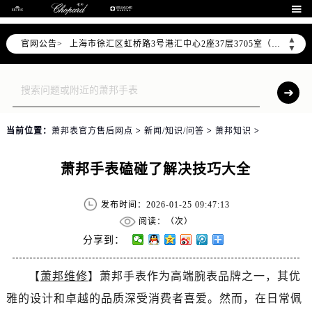
北京市朝阳区建国门外大街甲6号华熙国际中心D座11层1102室（需提前预约）

天津市和平区赤峰道136号天津国际金融中心26层2603室（需提前预约）
▲
官网公告>
上海市徐汇区虹桥路3号港汇中心2座37层3705室（需提前预约）
▼
上海市黄浦区南京东路299号宏伊国际广场写字楼8层806室（需提前预约）
南京市秦淮区中山南路1号南京中心22层22-C1-C3室（需提前预约）
常州市新北区龙锦路1590号现代传媒中心5号楼10层1008室（需提前预约）
徐州市鼓楼区淮海东路29号苏宁广场IFC国际金融中心35层3508室（需提前预约）
当前位置：
萧邦表官方售后网点
>
新闻/知识/问答
>
萧邦知识
>
扬州市邗江区国展路29号星耀天地写字楼1号楼18层1803室（需提前预约）
盐城市盐都区世纪大道5号盐城金融城写字楼1号楼16层1604室（需提前预约）
萧邦手表磕碰了解决技巧大全
泰州市海陵区永定东路399号置地商务中心东塔（华润万象城）17层1706室（需提前预约）
宁波市江北区大闸南路500号来福士广场办公楼20层2009室（需提前预约）
发布时间：2026-01-25 09:47:13
杭州市上城区钱江路1366号华润大厦A座5层503-5室（需提前预约）
阅读：（
次）
金华市金东区东市南街777号金华万达广场4号楼22楼2209室（需提前预约）
分享到：
绍兴市越城区胜利东路379号世茂天际中心写字楼8层805室（需提前预约）
【
萧邦维修
】萧邦手表作为高端腕表品牌之一，其优
嘉兴市南湖区广益路705号嘉兴世界贸易中心A座13层1304室（需提前预约）
雅的设计和卓越的品质深受消费者喜爱。然而，在日常佩
南昌市红谷滩新区红谷中大道998号绿地双子塔（中央广场）A1座办公楼14层14-07室（需提前预约）