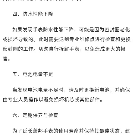
石家庄市长安区中山东路39号勒泰中心写字楼B座13层07室（需提前预约）
西安市碑林区南关正街88号华侨城长安国际中心E座6楼10室（需提前预约）
四、防水性能下降
海口市龙华区金贸东路5号海口华润大厦B座17层1707室（需提前预约）
唐山市路南区新华东道100号万达广场写字楼A座10层1002室（需提前预约）
如果发现手表防水性能下降，可能是因为密封圈老化
黑龙江省大庆市萨尔图区会战大街萧邦售后服务中心（需提前预约）
或损坏导致的。此时需要送到专业维修点进行检查和更换
黑龙江省鹤岗市向阳区红军路萧邦售后服务中心（需提前预约）
密封圈的工作。切勿自行拆解手表，以免造成更大的损
黑龙江省黑河市爱辉区中央街萧邦售后服务中心（需提前预约）
害。
黑龙江省鸡西市鸡冠区红军路萧邦售后服务中心（需提前预约）
黑龙江省佳木斯市向阳区长安路萧邦售后服务中心（需提前预约）
五、电池电量不足
黑龙江省牡丹江市东安区太平路萧邦售后服务中心（需提前预约）
黑龙江省七台河市桃山区大同街萧邦售后服务中心（需提前预约）
当发现电池电量不足时，请及时更换新电池，并确保
黑龙江省齐齐哈尔市龙沙区龙华路萧邦售后服务中心（需提前预约）
由专业人员操作以避免损坏机芯或其他部件。
黑龙江省双鸭山市尖山区新兴大街萧邦售后服务中心（需提前预约）
黑龙江省绥化市北林区新华街与康庄路交叉口萧邦售后服务中心（需提前预约）
六、定期保养与检查
黑龙江省伊春市伊美区通河路萧邦售后服务中心（需提前预约）
吉林省白城市洮北区明仁南街萧邦售后服务中心（需提前预约）
为了延长萧邦手表的使用寿命并保持其最佳状态，建