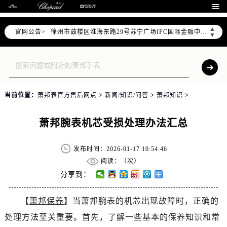
南京市秦淮区中山南路1号南京中心22层22-C1-C3室（需提前预约）

常州市新北区龙锦路1590号现代传媒中心5号楼10层1008室（需提前预约）
▲
官网公告>
徐州市鼓楼区淮海东路29号苏宁广场IFC国际金融中心35层3508室（需提前预约）
▼
扬州市邗江区国展路29号星耀天地写字楼1号楼18层1803室（需提前预约）
盐城市盐都区世纪大道5号盐城金融城写字楼1号楼16层1604室（需提前预约）
泰州市海陵区永定东路399号置地商务中心东塔（华润万象城）17层1706室（需提前预约）
宁波市江北区大闸南路500号来福士广场办公楼20层2009室（需提前预约）
当前位置：
萧邦表官方售后网点
>
新闻/知识/问答
>
萧邦知识
>
杭州市上城区钱江路1366号华润大厦A座5层503-5室（需提前预约）
金华市金东区东市南街777号金华万达广场4号楼22楼2209室（需提前预约）
萧邦腕表机芯受损处理办法汇总
绍兴市越城区胜利东路379号世茂天际中心写字楼8层805室（需提前预约）
嘉兴市南湖区广益路705号嘉兴世界贸易中心A座13层1304室（需提前预约）
发布时间：2026-01-17 10:54:46
南昌市红谷滩新区红谷中大道998号绿地双子塔（中央广场）A1座办公楼14层14-07室（需提前预约）
阅读：（
次）
济南市历下区经十路11111号华润中心写字楼（万象城）15层1508室（需提前预约）
分享到：
广州市天河区天河路230号万菱汇国际中心A塔7层704室（需提前预约）
【
萧邦保养
】当萧邦腕表的机芯出现故障时，正确的
广州市越秀区环市东路371-375号世界贸易中心大厦南塔15层1507室（需提前预约）
处理方法至关重要。首先，了解一些基本的保养知识和常
深圳市罗湖区深南东路5001号华润大厦17层1701室（需提前预约）