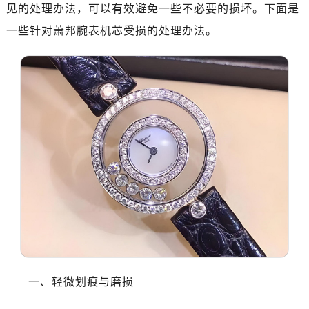
惠州市惠城区江北文昌一路7号华贸大厦（华贸天地）1座30层30-05室（需提前预约）
见的处理办法，可以有效避免一些不必要的损坏。下面是
厦门市思明区湖滨东路95号万象城华润大厦B座11层1104室（需提前预约）
一些针对萧邦腕表机芯受损的处理办法。
福州市晋安区竹屿路6号东二环泰禾广场2号楼5层509室（需提前预约）
成都市锦江区人民东路6号SAC东原中心24层2406B室（需提前预约）
重庆市江北区观音桥步行街2号融恒时代广场9层902室（需提前预约）
长沙市芙蓉区建湘路393号世茂环球金融中心写字楼10层1013室（需提前预约）
郑州市二七区民主路10号华润大厦29层2905室（需提前预约）
太原市迎泽区迎泽街道解放路15号亨得利名表维修授权店3楼（需提前预约）
沈阳市沈河区中街路137号亨得利名表维修授权店1楼（需提前预约）
沈阳市沈河区中街路83号亨得利名表维修授权店1楼（需提前预约）
乌鲁木齐市天山区红山路26号时代广场（CCMALL）C座17层17-B（需提前预约）
温州市鹿城区锦绣路1067号置信广场10层1015室（需提前预约）
哈尔滨市南岗区东大直街146号上和置地广场金座12层1214室（需提前预约）
大连市中山区人民路15号国际金融大厦7层G室（需提前预约）
佛山市禅城区季华五路57号万科金融中心C座12层1205室（需提前预约）
一、轻微划痕与磨损
东莞市东城街道鸿福东路1号民盈国贸中心T1写字楼9层907室（需提前预约）