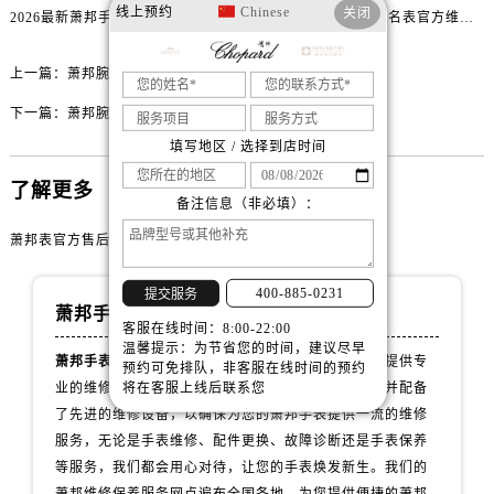
山西省大同市平城区迎宾街萧邦售后服务中心（需提前预约）
线上预约
Chinese
关闭
2026最新萧邦手表官方维修保养点地址考察报告
2026最新Chopard萧邦名表官方维修服务点地址调研报告
山西省晋城市城区黄华街萧邦售后服务中心（需提前预约）
山西省晋中市榆次区顺城街萧邦售后服务中心（需提前预约）
上一篇：
萧邦腕表走时不准解决办法大全
山西省临汾市尧都区解放路萧邦售后服务中心（需提前预约）
下一篇：
萧邦腕表表壳割手解决办法是什么
山西省吕梁市离石区永宁中路与建设街交叉口萧邦售后服务中心（需提前预约）
填写地区 / 选择到店时间
山西省朔州市朔城区怡西路与鄯阳西街交汇处萧邦售后服务中心（需提前预约）
了解更多
山西省忻州市忻府区和平东街与七一南路交叉口萧邦售后服务中心（需提前预约）
备注信息（非必填）：
山西省阳泉市郊区平阳东街与新城大道交叉口萧邦售后服务中心（需提前预约）
萧邦表官方售后网点
山西省运城市盐湖区河东街萧邦售后服务中心（需提前预约）
山西省长治市潞州区英雄中路萧邦售后服务中心（需提前预约）
400-885-0231
提交服务
萧邦手表维修服务中心
山西省太原市迎泽区迎泽街道解放路15号亨得利名表维修授权店3楼萧邦售后服务中心（需提前预约）
客服在线时间：8:00-22:00
天津市和平区赤峰道136号天津国际金融中心26层2603室萧邦售后服务中心（需提前预约）
温馨提示：为节省您的时间，建议尽早
萧邦手表维修服务中心
拥有专业团队，致力于为客户提供专
预约可免排队，非客服在线时间的预约
安徽省安庆市迎江区人民路萧邦售后服务中心（需提前预约）
业的维修和保养服务。我们的技师拥有丰富的经验，并配备
将在客服上线后联系您
安徽省蚌埠市蚌山区淮河路萧邦售后服务中心（需提前预约）
了先进的维修设备，以确保为您的萧邦手表提供一流的维修
安徽省亳州市谯城区魏武大道萧邦售后服务中心（需提前预约）
服务，无论是手表维修、配件更换、故障诊断还是手表保养
等服务，我们都会用心对待，让您的手表焕发新生。我们的
安徽省池州市贵池区长江路萧邦售后服务中心（需提前预约）
萧邦维修保养服务网点遍布全国各地，为您提供便捷的萧邦