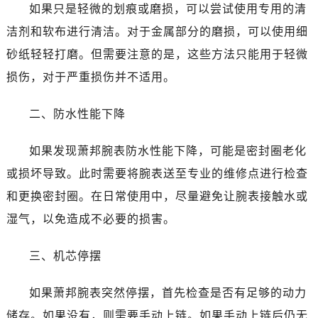
无锡市梁溪区人民中路139号恒隆广场写字楼1座11层1104室（需提前预约）
如果只是轻微的划痕或磨损，可以尝试使用专用的清
南通市崇川区工农路57号圆融广场写字楼16层1603室（需提前预约）
洁剂和软布进行清洁。对于金属部分的磨损，可以使用细
苏州市苏州工业园区星港街199号苏州中心办公楼C座22层08室（需提前预约）
砂纸轻轻打磨。但需要注意的是，这些方法只能用于轻微
武汉市江汉区解放大道686号世界贸易大厦38层09室（需提前预约）
损伤，对于严重损伤并不适用。
南宁市青秀区金湖路59号地王大厦12楼1224室（需提前预约）
合肥市蜀山区潜山路111号万象城华润大厦B座12楼03室（需提前预约）
二、防水性能下降
泉州市丰泽区宝洲路729号浦西万达中心写字楼A座7楼709室（需提前预约）
青岛市南区山东路6号华润大厦B座22层04室（需提前预约）
如果发现萧邦腕表防水性能下降，可能是密封圈老化
烟台市芝罘区胜利路139号万达金融中心A座907室（需提前预约）
或损坏导致。此时需要将腕表送至专业的维修点进行检查
长春市朝阳区西安大路727号中银大厦A座(旺进大厦)18层09室（需提前预约）
和更换密封圈。在日常使用中，尽量避免让腕表接触水或
贵阳市南明区都司高架桥路33号亨特国际金融中心14楼14D（需提前预约）
湿气，以免造成不必要的损害。
昆明市盘龙区北京路928号同德昆明广场写字楼10层06室（需提前预约）
石家庄市长安区中山东路39号勒泰中心写字楼B座13层07室（需提前预约）
三、机芯停摆
西安市碑林区南关正街88号华侨城长安国际中心E座6楼10室（需提前预约）
海口市龙华区金贸东路5号海口华润大厦B座17层1707室（需提前预约）
如果萧邦腕表突然停摆，首先检查是否有足够的动力
唐山市路南区新华东道100号万达广场写字楼A座10层1002室（需提前预约）
储存。如果没有，则需要手动上链。如果手动上链后仍无