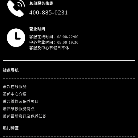
澳门特别行政区花王堂区大三巴商圈萧邦售后服务中心（需提前预约）
总部服务热线
澳门特别行政区嘉模堂区官也街萧邦售后服务中心（需提前预约）
400-885-0231
澳门省路氹城市金光大道萧邦售后服务中心（需提前预约）
澳门特别行政区望德堂区塔石广场萧邦售后服务中心（需提前预约）
营业时间
福建省福州市晋安区竹屿路6号东二环泰禾广场2号楼5层509室萧邦售后服务中心（需提前预约）
客服在线时间：08:00-22:00
中心营业时间：09:00-19:30
福建省厦门市思明区湖滨东路95号万象城华润大厦B座11层1104室萧邦售后服务中心（需提前预约）
客服及中心节假日不休
广东省潮州市潮安区新风路与潮汕路交汇处萧邦售后服务中心（需提前预约）
广东省广州市天河区天河路230号万菱汇国际中心A塔7层704室萧邦售后服务中心（需提前预约）
站点导航
广东省广州市越秀区环市东路371-375号世界贸易中心大厦南塔15层1507室萧邦售后服务中心（需提前预约）
广东省河源市源城区越王大道萧邦售后服务中心（需提前预约）
萧邦在线服务
广东省惠州市惠城区江北文昌一路7号华贸大厦1座30层3005室萧邦售后服务中心（需提前预约）
萧邦中心介绍
广东省江门市蓬江区广场西路萧邦售后服务中心（需提前预约）
萧邦维修及保养项目
广东省揭阳市榕城进贤门步行街萧邦售后服务中心（需提前预约）
萧邦维修服务网点
广东省茂名市电白区水东街道迎宾大道萧邦售后服务中心（需提前预约）
萧邦最新资讯及保养知识
广东省梅州市梅江区金燕大道萧邦售后服务中心（需提前预约）
热门标签
广东省清远市清城区湖西路萧邦售后服务中心（需提前预约）