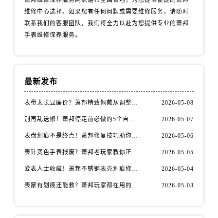
安徽省滁州市琅琊区南谯北路萧邦售后服务中心（需提前预约）
维修中心选择。如果您有任何问题或需要维修服务，请随时
安徽省阜阳市颍州区颍州北路萧邦售后服务中心（需提前预约）
联系我们的客服团队，我们将全力以赴为您提供专业的萧邦
安徽省淮北市相山区淮海路萧邦售后服务中心（需提前预约）
手表维修保养服务。
安徽省淮南市田家庵区国庆中路萧邦售后服务中心（需提前预约）
安徽省黄山市屯溪区黄山西路萧邦售后服务中心（需提前预约）
安徽省六安市金安区解放中路萧邦售后服务中心（需提前预约）
最新发布
安徽省马鞍山市雨山区湖南西路萧邦售后服务中心（需提前预约）
安徽省宿州市埇桥区人民中路萧邦售后服务中心（需提前预约）
表带太长显廉价？萧邦精致佩戴从调整开始！
2026-05-08
安徽省铜陵市铜官区石城大道萧邦售后服务中心（需提前预约）
别再乱送修！萧邦停走前必做的5个自检步骤
2026-05-07
安徽省芜湖市镜湖区中山路步行街萧邦售后服务中心（需提前预约）
表盘划痕不是终点！萧邦修复技巧助你重拾自信
2026-05-06
安徽省宣城市宣州区叠嶂西路萧邦售后服务中心（需提前预约）
表针变色手表报废？萧邦老玩家教你正确应对
2026-05-05
福建省龙岩市新罗区九一南路萧邦售后服务中心（需提前预约）
福建省南平市建阳区人民西路萧邦售后服务中心（需提前预约）
爱表人士收藏！萧邦不锈钢表壳划痕修复指南
2026-05-04
福建省宁德市蕉城区天湖东路萧邦售后服务中心（需提前预约）
表蒙有划痕还能救？萧邦玩家都在用的修复方法
2026-05-03
福建省莆田市城厢区霞林街道荔华东大道萧邦售后服务中心（需提前预约）
福建省三明市三元区东乾二路萧邦售后服务中心（需提前预约）