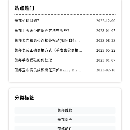
福建省漳州市龙文区步港路萧邦售后服务中心（需提前预约）
站点热门
江苏省常州市新北区龙锦路1590号现代传媒中心5号楼10层1008室萧邦售后服务中心（需提前预约）
江苏省淮安市清江浦区淮海北路萧邦售后服务中心（需提前预约）
萧邦如何消磁？
2022-12-09
江苏省连云港市海州区通灌北路萧邦售后服务中心（需提前预约）
萧邦手表表带的保养方法有哪些？
2023-01-07
江苏省南京市秦淮区中山南路1号南京中心22层22-C1-C3室萧邦售后服务中心（需提前预约）
萧邦表壳和表带连接处松动(如何自行修复)
2023-08-23
江苏省宿迁市宿城区西湖路萧邦售后服务中心（需提前预约）
萧邦表蒙正确更换方式（手表表蒙更换知识）
2023-05-22
江苏省泰州市海陵区永定东路399号置地商务中心东塔（华润万象城）17层1706室萧邦售后服务中心（需提前预约）
江苏省徐州市鼓楼区淮海东路29号苏宁广场IFC国际金融中心35层3508室萧邦售后服务中心（需提前预约）
萧邦手表受磁如何处理
2023-01-07
江苏省盐城市盐都区世纪大道5号盐城金融城写字楼1号楼16层1604室萧邦售后服务中心（需提前预约）
萧邦宣布演员成毅出任萧邦Happy Diamonds系列品牌大使
2023-02-18
江苏省扬州市邗江区国展路29号星耀天地写字楼1号楼18层1803室萧邦售后服务中心（需提前预约）
江苏省镇江市京口区中山东路萧邦售后服务中心（需提前预约）
江西省抚州市临川区赣东大道萧邦售后服务中心（需提前预约）
分类标签
江西省赣州市章贡区文清路萧邦售后服务中心（需提前预约）
江西省吉安市吉州区井冈山大道萧邦售后服务中心（需提前预约）
萧邦维修
江西省景德镇市珠山区珠山中路萧邦售后服务中心（需提前预约）
萧邦保养
江西省九江市浔阳区浔阳路萧邦售后服务中心（需提前预约）
萧邦配件