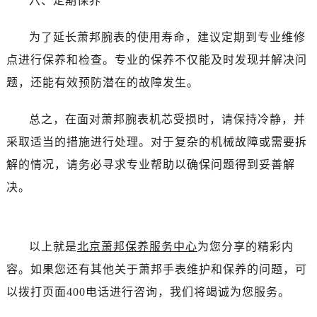
六、定期保养
吉林省四平市铁东区紫气大路与南九经街交汇处萧邦售后服务中心（需提前预约）
吉林省松原市宁江区五环大街萧邦售后服务中心（需提前预约）
为了延长萧邦腕表的使用寿命，建议定期到专业维修
吉林省通化市东昌区环通乡江南大街萧邦售后服务中心（需提前预约）
点进行保养和检查。专业的保养不仅能及时发现并解决问
吉林省延边市延吉市解放路萧邦售后服务中心（需提前预约）
题，还能有效预防潜在的故障发生。
辽宁省鞍山市铁东区站前街萧邦售后服务中心（需提前预约）
辽宁省本溪市平山区胜利路萧邦售后服务中心（需提前预约）
总之，在面对萧邦腕表机芯受损时，请保持冷静，并
辽宁省朝阳市双塔区新华路萧邦售后服务中心（需提前预约）
采取适当的措施进行处理。对于复杂的机械故障或需要拆
辽宁省丹东市振兴区七经街萧邦售后服务中心（需提前预约）
解的情况，请务必寻求专业帮助以确保问题得到妥善解
辽宁省抚顺市新抚区东一路萧邦售后服务中心（需提前预约）
辽宁省阜新市海州区解放大街萧邦售后服务中心（需提前预约）
决。
辽宁省葫芦岛市连山区中央路萧邦售后服务中心（需提前预约）
辽宁省锦州市古塔区中央大街萧邦售后服务中心（需提前预约）
辽宁省辽阳市白塔区新运大街萧邦售后服务中心（需提前预约）
以上就是
北京萧邦保养服务中心
为您分享的精彩内
辽宁省盘锦市兴隆台区石油大街萧邦售后服务中心（需提前预约）
容。如果您还有其他关于萧邦手表维护和保养的问题，可
辽宁省铁岭市银州区南马路萧邦售后服务中心（需提前预约）
以拨打页面400电话进行咨询，我们将竭诚为您服务。
辽宁省营口市站前区市府路与渤海大街交叉口萧邦售后服务中心（需提前预约）