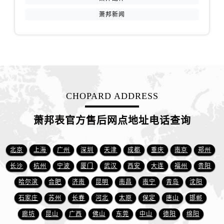
江西省南昌市红谷滩新区红谷中大道998号绿地双子塔（中央广场）A1座办公楼14层1407室萧邦售后服务中心（需提前预约）
萧邦新闻
江西省萍乡市安源区萍安北大道与康庄路交叉口萧邦售后服务中心（需提前预约）
江西省上饶市信州区滨江西路萧邦售后服务中心（需提前预约）
江西省新余市渝水区北湖西路萧邦售后服务中心（需提前预约）
江西省宜春市袁州区中山中路萧邦售后服务中心（需提前预约）
江西省鹰潭市月湖区胜利东路萧邦售后服务中心（需提前预约）
山东省德州市德城区东风中路萧邦售后服务中心（需提前预约）
CHOPARD ADDRESS
山东省东营市东营区济南路萧邦售后服务中心（需提前预约）
山东省济南市历下区经十路11111号华润中心写字楼（万象城）15层1508室萧邦售后服务中心（需提前预约）
萧邦表官方售后网点地址电话查询
山东省济宁市任城区太白楼路萧邦售后服务中心（需提前预约）
山东省莱芜市文化南路8号银座商城名表维修一楼名表维修萧邦售后服务中心（需提前预约）
北京
上海
广州
深圳
天津
成都
重庆
南京
郑州
山东省临沂市兰山区解放路萧邦售后服务中心（需提前预约）
长沙
杭州
宁波
厦门
武汉
西安
大连
福州
贵阳
山东省日照市东港区烟台路萧邦售后服务中心（需提前预约）
哈尔滨
合肥
济南
昆明
南昌
南宁
青岛
沈阳
山东省泰安市泰山区财源街道泰山大街萧邦售后服务中心（需提前预约）
石家庄
苏州
长春
河北
太原
保定
唐山
邯郸
山东省威海市环翠区新威海路89号振华商厦一楼名表维修萧邦售后服务中心（需提前预约）
山东省潍坊市奎文区东风东街萧邦售后服务中心（需提前预约）
廊坊
昆山
广西
佛山
东莞
中山
德阳
绵阳