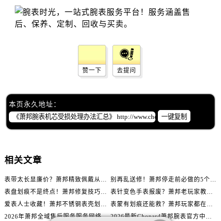
辽宁省沈阳市沈河区中街路137号亨得利名表维修授权店1楼萧邦售后服务中心（需提前预约）
辽宁省沈阳市沈河区中街路83号亨得利名表维修授权店1楼萧邦售后服务中心（需提前预约）
北京市朝阳区建国门外大街甲6号华熙国际中心D座11层1102室萧邦售后服务中心（需提前预约）
北京市东城区东长安街1号王府井东方广场W3座6层602室萧邦售后服务中心（需提前预约）
河北省保定市竞秀区朝阳北大街北国先天下萧邦售后服务中心（需提前预约）
赞一下
去提问
内蒙古自治区阿拉善盟市左旗土尔扈特大街萧邦售后服务中心（需提前预约）
内蒙古自治区巴彦淖尔市临河区新华街萧邦售后服务中心（需提前预约）
内蒙古自治区包头市青山区幸福路甲3号王府井百货名表维修萧邦售后服务中心（需提前预约）
本页永久地址：
内蒙古自治区赤峰市红山区哈达街萧邦售后服务中心（需提前预约）
一键复制
内蒙古自治区鄂尔多斯市东胜区伊金霍洛街萧邦售后服务中心（需提前预约）
内蒙古自治区呼伦贝尔市海拉尔区中央街萧邦售后服务中心（需提前预约）
内蒙古自治区通辽市科尔沁区明仁大街萧邦售后服务中心（需提前预约）
相关文章
内蒙古自治区乌海市海勃湾区人民南路萧邦售后服务中心（需提前预约）
表带太长显廉价？萧邦精致佩戴从调整开始！
别再乱送修！萧邦停走前必做的5个自检步骤
内蒙古自治区乌兰察布市集宁区恩和大街萧邦售后服务中心（需提前预约）
表盘划痕不是终点！萧邦修复技巧助你重拾自信
表针变色手表报废？萧邦老玩家教你正确应对
内蒙古自治区锡林郭勒盟市锡林浩特市光明街与额尔敦路交叉口萧邦售后服务中心（需提前预约）
爱表人士收藏！萧邦不锈钢表壳划痕修复指南
表蒙有划痕还能救？萧邦玩家都在用的修复方法
内蒙古自治区兴安盟市乌兰浩特市兴安大街萧邦售后服务中心（需提前预约）
2026年萧邦全域售后服务服务网络迭代升级公告（最新电话及地址）
2026最新Chopard萧邦腕表官方中心网点地址实地探访报告