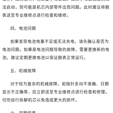
黑龙江省大庆市萨尔图区会战大街萧邦售后服务中心（需提前预约）
法启动，则可能是机芯内部零件出现问题。此时建议将腕
黑龙江省鹤岗市向阳区红军路萧邦售后服务中心（需提前预约）
表送至专业维修点进行检查和维修。
黑龙江省黑河市爱辉区中央街萧邦售后服务中心（需提前预约）
黑龙江省鸡西市鸡冠区红军路萧邦售后服务中心（需提前预约）
四、电池问题
黑龙江省佳木斯市向阳区长安路萧邦售后服务中心（需提前预约）
黑龙江省牡丹江市东安区太平路萧邦售后服务中心（需提前预约）
如果发现电池电量不足或无法充电，请先确认是否为
黑龙江省七台河市桃山区大同街萧邦售后服务中心（需提前预约）
电池问题。如果是电池问题导致的故障，需要更换新的电
黑龙江省齐齐哈尔市龙沙区龙华路萧邦售后服务中心（需提前预约）
池。建议定期更换电池以保证腕表正常运行。
黑龙江省双鸭山市尖山区新兴大街萧邦售后服务中心（需提前预约）
黑龙江省绥化市北林区新华街与康庄路交叉口萧邦售后服务中心（需提前预约）
五、机械故障
黑龙江省伊春市伊美区通河路萧邦售后服务中心（需提前预约）
吉林省白城市洮北区明仁南街萧邦售后服务中心（需提前预约）
对于较为复杂的机械故障，如指针走动不准确、日期
吉林省白山市浑江区浑江大街萧邦售后服务中心（需提前预约）
显示不正确等，应立即送至专业维修点进行检查和修理。
吉林省吉林市船营区河南街萧邦售后服务中心（需提前预约）
切勿自行拆解机芯以免造成更大的损坏。
吉林省辽源市龙山区人民大街萧邦售后服务中心（需提前预约）
吉林省梅河口市新华街道梅河大街萧邦售后服务中心（需提前预约）