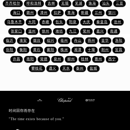
山东省枣庄市滕州市北辛路与善国路交叉口萧邦售后服务中心（需提前预约）
齐齐哈尔
呼和浩特
吉林
无锡
芜湖
珠海
汕头
三亚
山东省淄博市张店区金晶大道萧邦售后服务中心（需提前预约）
海口
赣州
漳州
拉萨
青海
新疆
兰州
银川
上海市黄浦区南京东路299号宏伊国际广场写字楼8层806室萧邦售后服务中心（需提前预约）
乌鲁木齐
大同
赤峰
包头
阳泉
大庆
秦皇岛
沧州
上海市徐汇区虹桥路3号港汇中心2座37层3705室萧邦售后服务中心（需提前预约）
张家口
温州
徐州
潍坊
九江
常州
嘉兴
南通
浙江省杭州市上城区钱江路1366号华润大厦A座5层503-5室萧邦售后服务中心（需提前预约）
临沂
淮安
烟台
绍兴
亳州
舟山
扬州
金华
洛阳
浙江省湖州市吴兴区劳动路萧邦售后服务中心（需提前预约）
岳阳
衡阳
黄石
襄阳
株洲
湘潭
十堰
荆州
宜昌
浙江省嘉兴市南湖区广益路705号嘉兴世界贸易中心A座13层1304室萧邦售后服务中心（需提前预约）
浙江省金华市金东区东市南街777号金华万达广场4号楼22楼2209室萧邦售后服务中心（需提前预约）
许昌
南阳
常德
泉州
柳州
桂林
惠州
西宁
浙江省丽水市莲都区解放街萧邦售后服务中心（需提前预约）
攀枝花
遵义
天水
泰州
盐城
浙江省宁波市江北区大闸南路500号来福士广场办公楼20层2009室萧邦售后服务中心（需提前预约）
浙江省衢州市柯城区上街萧邦售后服务中心（需提前预约）
浙江省绍兴市越城区胜利东路379号世茂天际中心写字楼8层805室萧邦售后服务中心（需提前预约）
浙江省舟山市定海区解放东路萧邦售后服务中心（需提前预约）
澳门特别行政区大堂区议事亭前地（新马路）萧邦售后服务中心（需提前预约）
时间因你而存在
澳门特别行政区风顺堂区南湾大马路萧邦售后服务中心（需提前预约）
"The time exists because of you.”
澳门特别行政区花地玛堂区关闸广场萧邦售后服务中心（需提前预约）