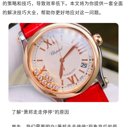
惠州市惠城区江北文昌一路7号华贸大厦（华贸天地）1座30层30-05室（需提前预约）
的策略和技巧，导致效率低下。本文将为你提供一套全面
厦门市思明区湖滨东路95号万象城华润大厦B座11层1104室（需提前预约）
的解决技巧大全，帮助你更好地应对这一问题。
福州市晋安区竹屿路6号东二环泰禾广场2号楼5层509室（需提前预约）
成都市锦江区人民东路6号SAC东原中心24层2406B室（需提前预约）
重庆市江北区观音桥步行街2号融恒时代广场9层902室（需提前预约）
长沙市芙蓉区建湘路393号世茂环球金融中心写字楼10层1013室（需提前预约）
郑州市二七区民主路10号华润大厦29层2905室（需提前预约）
太原市迎泽区迎泽街道解放路15号亨得利名表维修授权店3楼（需提前预约）
沈阳市沈河区中街路137号亨得利名表维修授权店1楼（需提前预约）
沈阳市沈河区中街路83号亨得利名表维修授权店1楼（需提前预约）
乌鲁木齐市天山区红山路26号时代广场（CCMALL）C座17层17-B（需提前预约）
温州市鹿城区锦绣路1067号置信广场10层1015室（需提前预约）
哈尔滨市南岗区东大直街146号上和置地广场金座12层1214室（需提前预约）
大连市中山区人民路15号国际金融大厦7层G室（需提前预约）
了解“萧邦走走停停”的原因
佛山市禅城区季华五路57号万科金融中心C座12层1205室（需提前预约）
东莞市东城街道鸿福东路1号民盈国贸中心T1写字楼9层907室（需提前预约）
首先，我们需要明白“萧邦走走停停”现象背后的原