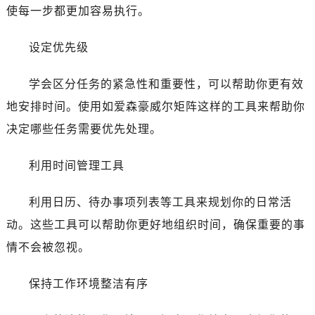
黑龙江省大庆市萨尔图区会战大街萧邦售后服务中心（需提前预约）
使每一步都更加容易执行。
黑龙江省鹤岗市向阳区红军路萧邦售后服务中心（需提前预约）
黑龙江省黑河市爱辉区中央街萧邦售后服务中心（需提前预约）
设定优先级
黑龙江省鸡西市鸡冠区红军路萧邦售后服务中心（需提前预约）
学会区分任务的紧急性和重要性，可以帮助你更有效
黑龙江省佳木斯市向阳区长安路萧邦售后服务中心（需提前预约）
黑龙江省牡丹江市东安区太平路萧邦售后服务中心（需提前预约）
地安排时间。使用如爱森豪威尔矩阵这样的工具来帮助你
黑龙江省七台河市桃山区大同街萧邦售后服务中心（需提前预约）
决定哪些任务需要优先处理。
黑龙江省齐齐哈尔市龙沙区龙华路萧邦售后服务中心（需提前预约）
黑龙江省双鸭山市尖山区新兴大街萧邦售后服务中心（需提前预约）
利用时间管理工具
黑龙江省绥化市北林区新华街与康庄路交叉口萧邦售后服务中心（需提前预约）
利用日历、待办事项列表等工具来规划你的日常活
黑龙江省伊春市伊美区通河路萧邦售后服务中心（需提前预约）
吉林省白城市洮北区明仁南街萧邦售后服务中心（需提前预约）
动。这些工具可以帮助你更好地组织时间，确保重要的事
吉林省白山市浑江区浑江大街萧邦售后服务中心（需提前预约）
情不会被忽视。
吉林省吉林市船营区河南街萧邦售后服务中心（需提前预约）
吉林省辽源市龙山区人民大街萧邦售后服务中心（需提前预约）
保持工作环境整洁有序
吉林省梅河口市新华街道梅河大街萧邦售后服务中心（需提前预约）