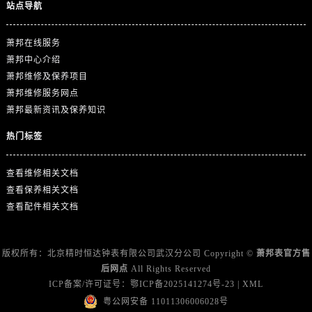
广东省汕头市龙湖区长平路萧邦售后服务中心（需提前预约）
站点导航
广东省汕尾市城区香洲街道园林社区翠园街萧邦售后服务中心（需提前预约）
萧邦在线服务
广东省韶关市武江区芙蓉新区与老城中心交汇处萧邦售后服务中心（需提前预约）
萧邦中心介绍
广东省深圳市罗湖区深南东路5001号华润大厦17层1701室萧邦售后服务中心（需提前预约）
萧邦维修及保养项目
广东省阳江市江城区东风一路萧邦售后服务中心（需提前预约）
萧邦维修服务网点
广东省云浮市云城区金山路萧邦售后服务中心（需提前预约）
萧邦最新资讯及保养知识
广东省湛江市赤坎区观海北路萧邦售后服务中心（需提前预约）
热门标签
广东省肇庆市端州区信安大道与砚都大道交汇处萧邦售后服务中心（需提前预约）
广西壮族自治区百色市右江区中山二路萧邦售后服务中心（需提前预约）
查看维修相关文档
广西壮族自治区北海市海城区北京路萧邦售后服务中心（需提前预约）
查看保养相关文档
广西壮族自治区崇左市江州区石景林街道友谊大道与丽川路交汇处萧邦售后服务中心（需提前预约）
查看配件相关文档
广西壮族自治区防城港市港口区金花茶大道萧邦售后服务中心（需提前预约）
广西壮族自治区贵港市港北区港城街道布山大道与仙衣路交叉口萧邦售后服务中心（需提前预约）
版权所有：北京精时恒达钟表有限公司武汉分公司 Copyright ©
萧邦表官方售
广西壮族自治区桂林市秀峰区红岭路萧邦售后服务中心（需提前预约）
后网点
All Rights Reserved
广西壮族自治区河池市金城江区金城江街道朝阳路萧邦售后服务中心（需提前预约）
ICP备案/许可证号：
鄂ICP备2025141274号-23
|
XML
广西壮族自治区贺州市八步区城东街道灵峰南路萧邦售后服务中心（需提前预约）
粤公网安备 11011306006028号