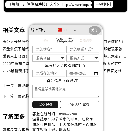
山西省大同市平城区迎宾街萧邦售后服务中心（需提前预约）
一键复制
山西省晋城市城区黄华街萧邦售后服务中心（需提前预约）
山西省晋中市榆次区顺城街萧邦售后服务中心（需提前预约）
山西省临汾市尧都区解放路萧邦售后服务中心（需提前预约）
相关文章
线上预约
Chinese
关闭
山西省吕梁市离石区永宁中路与建设街交叉口萧邦售后服务中心（需提前预约）
表带太长显廉价？萧邦精致佩戴从调整开始！
别再乱送修！萧邦停走前必做的5个自检步骤
山西省朔州市朔城区怡西路与鄯阳西街交汇处萧邦售后服务中心（需提前预约）
表盘划痕不是终点！萧邦修复技巧助你重拾自信
表针变色手表报废？萧邦老玩家教你正确应对
山西省忻州市忻府区和平东街与七一南路交叉口萧邦售后服务中心（需提前预约）
爱表人士收藏！萧邦不锈钢表壳划痕修复指南
表蒙有划痕还能救？萧邦玩家都在用的修复方法
山西省阳泉市郊区平阳东街与新城大道交叉口萧邦售后服务中心（需提前预约）
2026年萧邦全域售后服务服务网络迭代升级公告（最新电话及地址）
2026最新Chopard萧邦腕表官方中心网点地址实地探访报告
填写地区 / 选择到店时间
山西省运城市盐湖区河东街萧邦售后服务中心（需提前预约）
2026最新萧邦手表官方维修保养点地址考察报告
2026最新Chopard萧邦名表官方维修服务点地址调研报告
山西省长治市潞州区英雄中路萧邦售后服务中心（需提前预约）
备注信息（非必填）：
山西省太原市迎泽区迎泽街道解放路15号亨得利名表维修授权店3楼萧邦售后服务中心（需提前预约）
上一篇：
萧邦表针不走了处理办法盘点
天津市和平区赤峰道136号天津国际金融中心26层2603室萧邦售后服务中心（需提前预约）
下一篇：
萧邦腕表走时不准解决办法大全
安徽省安庆市迎江区人民路萧邦售后服务中心（需提前预约）
400-885-0231
提交服务
安徽省蚌埠市蚌山区淮河路萧邦售后服务中心（需提前预约）
客服在线时间：8:00-22:00
了解更多
安徽省亳州市谯城区魏武大道萧邦售后服务中心（需提前预约）
温馨提示：为节省您的时间，建议尽早
预约可免排队，非客服在线时间的预约
安徽省池州市贵池区长江路萧邦售后服务中心（需提前预约）
将在客服上线后联系您
萧邦表官方售后网点