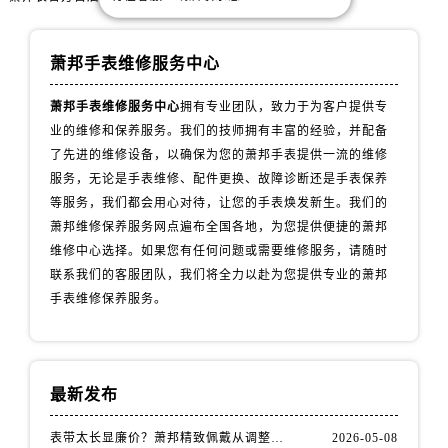
安徽省滁州市琅琊区南谯北路萧邦售后服务中心（需提前预约）
安徽省阜阳市颍州区颍州北路萧邦售后服务中心（需提前预约）
萧邦手表维修服务中心
安徽省淮北市相山区淮海路萧邦售后服务中心（需提前预约）
安徽省淮南市田家庵区国庆中路萧邦售后服务中心（需提前预约）
萧邦手表维修服务中心
拥有专业团队，致力于为客户提供专
安徽省黄山市屯溪区黄山西路萧邦售后服务中心（需提前预约）
业的维修和保养服务。我们的技师拥有丰富的经验，并配备
安徽省六安市金安区解放中路萧邦售后服务中心（需提前预约）
了先进的维修设备，以确保为您的萧邦手表提供一流的维修
安徽省马鞍山市雨山区湖南西路萧邦售后服务中心（需提前预约）
服务，无论是手表维修、配件更换、故障诊断还是手表保养
等服务，我们都会用心对待，让您的手表焕发新生。我们的
安徽省宿州市埇桥区人民中路萧邦售后服务中心（需提前预约）
萧邦维修保养服务网点遍布全国各地，为您提供便捷的萧邦
安徽省铜陵市铜官区石城大道萧邦售后服务中心（需提前预约）
维修中心选择。如果您有任何问题或需要维修服务，请随时
安徽省芜湖市镜湖区中山路步行街萧邦售后服务中心（需提前预约）
联系我们的客服团队，我们将全力以赴为您提供专业的萧邦
安徽省宣城市宣州区叠嶂西路萧邦售后服务中心（需提前预约）
手表维修保养服务。
福建省龙岩市新罗区九一南路萧邦售后服务中心（需提前预约）
福建省南平市建阳区人民西路萧邦售后服务中心（需提前预约）
福建省宁德市蕉城区天湖东路萧邦售后服务中心（需提前预约）
最新发布
福建省莆田市城厢区霞林街道荔华东大道萧邦售后服务中心（需提前预约）
福建省三明市三元区东乾二路萧邦售后服务中心（需提前预约）
表带太长显廉价？萧邦精致佩戴从调整开始！
2026-05-08