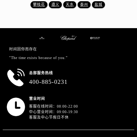
澳门特别行政区花王堂区大三巴商圈萧邦售后服务中心（需提前预约）
攀枝花
遵义
天水
泰州
盐城
澳门特别行政区嘉模堂区官也街萧邦售后服务中心（需提前预约）
澳门省路氹城市金光大道萧邦售后服务中心（需提前预约）
澳门特别行政区望德堂区塔石广场萧邦售后服务中心（需提前预约）
福建省福州市晋安区竹屿路6号东二环泰禾广场2号楼5层509室萧邦售后服务中心（需提前预约）
福建省厦门市思明区湖滨东路95号万象城华润大厦B座11层1104室萧邦售后服务中心（需提前预约）
时间因你而存在
广东省潮州市潮安区新风路与潮汕路交汇处萧邦售后服务中心（需提前预约）
"The time exists because of you.”
广东省广州市天河区天河路230号万菱汇国际中心A塔7层704室萧邦售后服务中心（需提前预约）
广东省广州市越秀区环市东路371-375号世界贸易中心大厦南塔15层1507室萧邦售后服务中心（需提前预约）
总部服务热线
广东省河源市源城区越王大道萧邦售后服务中心（需提前预约）
400-885-0231
广东省惠州市惠城区江北文昌一路7号华贸大厦1座30层3005室萧邦售后服务中心（需提前预约）
广东省江门市蓬江区广场西路萧邦售后服务中心（需提前预约）
营业时间
广东省揭阳市榕城进贤门步行街萧邦售后服务中心（需提前预约）
客服在线时间：08:00-22:00
中心营业时间：09:00-19:30
广东省茂名市电白区水东街道迎宾大道萧邦售后服务中心（需提前预约）
客服及中心节假日不休
广东省梅州市梅江区金燕大道萧邦售后服务中心（需提前预约）
广东省清远市清城区湖西路萧邦售后服务中心（需提前预约）