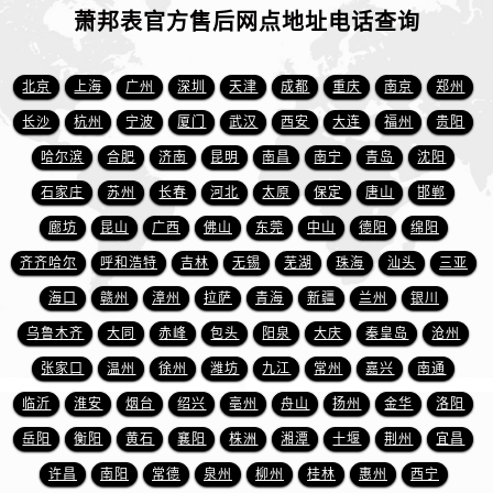
山东省枣庄市滕州市北辛路与善国路交叉口萧邦售后服务中心（需提前预约）
萧邦表官方售后网点地址电话查询
山东省淄博市张店区金晶大道萧邦售后服务中心（需提前预约）
上海市黄浦区南京东路299号宏伊国际广场写字楼8层806室萧邦售后服务中心（需提前预约）
北京
上海
广州
深圳
天津
成都
重庆
南京
郑州
上海市徐汇区虹桥路3号港汇中心2座37层3705室萧邦售后服务中心（需提前预约）
长沙
杭州
宁波
厦门
武汉
西安
大连
福州
贵阳
浙江省杭州市上城区钱江路1366号华润大厦A座5层503-5室萧邦售后服务中心（需提前预约）
哈尔滨
合肥
济南
昆明
南昌
南宁
青岛
沈阳
浙江省湖州市吴兴区劳动路萧邦售后服务中心（需提前预约）
石家庄
苏州
长春
河北
太原
保定
唐山
邯郸
浙江省嘉兴市南湖区广益路705号嘉兴世界贸易中心A座13层1304室萧邦售后服务中心（需提前预约）
浙江省金华市金东区东市南街777号金华万达广场4号楼22楼2209室萧邦售后服务中心（需提前预约）
廊坊
昆山
广西
佛山
东莞
中山
德阳
绵阳
浙江省丽水市莲都区解放街萧邦售后服务中心（需提前预约）
齐齐哈尔
呼和浩特
吉林
无锡
芜湖
珠海
汕头
三亚
浙江省宁波市江北区大闸南路500号来福士广场办公楼20层2009室萧邦售后服务中心（需提前预约）
海口
赣州
漳州
拉萨
青海
新疆
兰州
银川
浙江省衢州市柯城区上街萧邦售后服务中心（需提前预约）
乌鲁木齐
大同
赤峰
包头
阳泉
大庆
秦皇岛
沧州
浙江省绍兴市越城区胜利东路379号世茂天际中心写字楼8层805室萧邦售后服务中心（需提前预约）
张家口
温州
徐州
潍坊
九江
常州
嘉兴
南通
浙江省舟山市定海区解放东路萧邦售后服务中心（需提前预约）
临沂
淮安
烟台
绍兴
亳州
舟山
扬州
金华
洛阳
澳门特别行政区大堂区议事亭前地（新马路）萧邦售后服务中心（需提前预约）
岳阳
衡阳
黄石
襄阳
株洲
湘潭
十堰
荆州
宜昌
澳门特别行政区风顺堂区南湾大马路萧邦售后服务中心（需提前预约）
澳门特别行政区花地玛堂区关闸广场萧邦售后服务中心（需提前预约）
许昌
南阳
常德
泉州
柳州
桂林
惠州
西宁