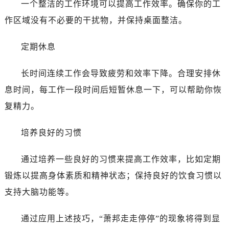
一个整洁的工作环境可以提高工作效率。确保你的工
吉林省四平市铁东区紫气大路与南九经街交汇处萧邦售后服务中心（需提前预约）
吉林省松原市宁江区五环大街萧邦售后服务中心（需提前预约）
作区域没有不必要的干扰物，并保持桌面整洁。
吉林省通化市东昌区环通乡江南大街萧邦售后服务中心（需提前预约）
定期休息
吉林省延边市延吉市解放路萧邦售后服务中心（需提前预约）
辽宁省鞍山市铁东区站前街萧邦售后服务中心（需提前预约）
长时间连续工作会导致疲劳和效率下降。合理安排休
辽宁省本溪市平山区胜利路萧邦售后服务中心（需提前预约）
息时间，每工作一段时间后短暂休息一下，可以帮助你恢
辽宁省朝阳市双塔区新华路萧邦售后服务中心（需提前预约）
辽宁省丹东市振兴区七经街萧邦售后服务中心（需提前预约）
复精力。
辽宁省抚顺市新抚区东一路萧邦售后服务中心（需提前预约）
培养良好的习惯
辽宁省阜新市海州区解放大街萧邦售后服务中心（需提前预约）
辽宁省葫芦岛市连山区中央路萧邦售后服务中心（需提前预约）
通过培养一些良好的习惯来提高工作效率，比如定期
辽宁省锦州市古塔区中央大街萧邦售后服务中心（需提前预约）
锻炼以提高身体素质和精神状态；保持良好的饮食习惯以
辽宁省辽阳市白塔区新运大街萧邦售后服务中心（需提前预约）
辽宁省盘锦市兴隆台区石油大街萧邦售后服务中心（需提前预约）
支持大脑功能等。
辽宁省铁岭市银州区南马路萧邦售后服务中心（需提前预约）
通过应用上述技巧，“萧邦走走停停”的现象将得到显
辽宁省营口市站前区市府路与渤海大街交叉口萧邦售后服务中心（需提前预约）