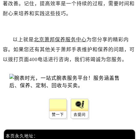
辽宁省沈阳市沈河区中街路137号亨得利名表维修授权店1楼萧邦售后服务中心（需提前预约）
著改善。记住，提高效率是一个持续的过程，需要时间和
辽宁省沈阳市沈河区中街路83号亨得利名表维修授权店1楼萧邦售后服务中心（需提前预约）
耐心来培养和实践这些技巧。
北京市朝阳区建国门外大街甲6号华熙国际中心D座11层1102室萧邦售后服务中心（需提前预约）
北京市东城区东长安街1号王府井东方广场W3座6层602室萧邦售后服务中心（需提前预约）
河北省保定市竞秀区朝阳北大街北国先天下萧邦售后服务中心（需提前预约）
以上就是
北京萧邦保养服务中心
为您分享的精彩内
内蒙古自治区阿拉善盟市左旗土尔扈特大街萧邦售后服务中心（需提前预约）
容。如果您还有其他关于萧邦手表维护和保养的问题，可
内蒙古自治区巴彦淖尔市临河区新华街萧邦售后服务中心（需提前预约）
以拨打页面400电话进行咨询，我们将竭诚为您服务。
内蒙古自治区包头市青山区幸福路甲3号王府井百货名表维修萧邦售后服务中心（需提前预约）
内蒙古自治区赤峰市红山区哈达街萧邦售后服务中心（需提前预约）
内蒙古自治区鄂尔多斯市东胜区伊金霍洛街萧邦售后服务中心（需提前预约）
内蒙古自治区呼伦贝尔市海拉尔区中央街萧邦售后服务中心（需提前预约）
内蒙古自治区通辽市科尔沁区明仁大街萧邦售后服务中心（需提前预约）
内蒙古自治区乌海市海勃湾区人民南路萧邦售后服务中心（需提前预约）
赞一下
去提问
内蒙古自治区乌兰察布市集宁区恩和大街萧邦售后服务中心（需提前预约）
内蒙古自治区锡林郭勒盟市锡林浩特市光明街与额尔敦路交叉口萧邦售后服务中心（需提前预约）
内蒙古自治区兴安盟市乌兰浩特市兴安大街萧邦售后服务中心（需提前预约）
本页永久地址：