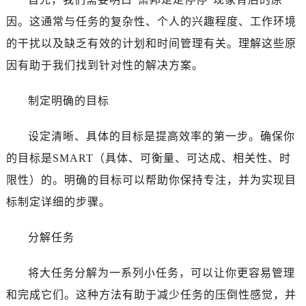
无锡市梁溪区人民中路139号恒隆广场写字楼1座11层1104室（需提前预约）
因。这通常与任务的复杂性、个人的兴趣程度、工作环境
南通市崇川区工农路57号圆融广场写字楼16层1603室（需提前预约）
的干扰以及缺乏有效的计划和时间管理有关。理解这些原
苏州市苏州工业园区星港街199号苏州中心办公楼C座22层08室（需提前预约）
武汉市江汉区解放大道686号世界贸易大厦38层09室（需提前预约）
因有助于我们找到针对性的解决方案。
南宁市青秀区金湖路59号地王大厦12楼1224室（需提前预约）
制定明确的目标
合肥市蜀山区潜山路111号万象城华润大厦B座12楼03室（需提前预约）
泉州市丰泽区宝洲路729号浦西万达中心写字楼A座7楼709室（需提前预约）
设定清晰、具体的目标是提高效率的第一步。确保你
青岛市南区山东路6号华润大厦B座22层04室（需提前预约）
的目标是SMART（具体、可衡量、可达成、相关性、时
烟台市芝罘区胜利路139号万达金融中心A座907室（需提前预约）
长春市朝阳区西安大路727号中银大厦A座(旺进大厦)18层09室（需提前预约）
限性）的。明确的目标可以帮助你保持专注，并为实现目
贵阳市南明区都司高架桥路33号亨特国际金融中心14楼14D（需提前预约）
标制定详细的步骤。
昆明市盘龙区北京路928号同德昆明广场写字楼10层06室（需提前预约）
石家庄市长安区中山东路39号勒泰中心写字楼B座13层07室（需提前预约）
分解任务
西安市碑林区南关正街88号华侨城长安国际中心E座6楼10室（需提前预约）
将大任务分解为一系列小任务，可以让你更容易管理
海口市龙华区金贸东路5号海口华润大厦B座17层1707室（需提前预约）
唐山市路南区新华东道100号万达广场写字楼A座10层1002室（需提前预约）
和完成它们。这种方法有助于减少任务的压倒性感觉，并