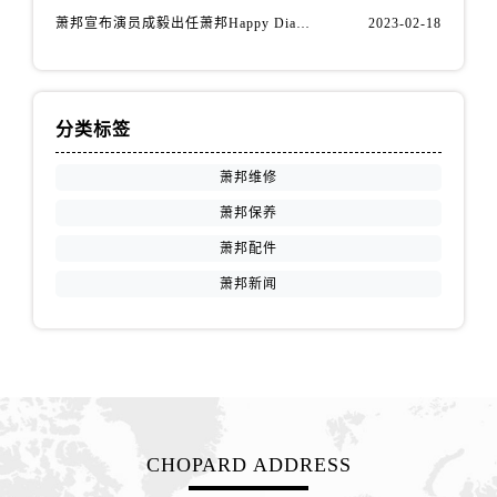
江西省南昌市红谷滩新区红谷中大道998号绿地双子塔（中央广场）A1座办公楼14层1407室萧邦售后服务中心（需提前预约）
萧邦宣布演员成毅出任萧邦Happy Diamonds系列品牌大使
2023-02-18
江西省萍乡市安源区萍安北大道与康庄路交叉口萧邦售后服务中心（需提前预约）
江西省上饶市信州区滨江西路萧邦售后服务中心（需提前预约）
江西省新余市渝水区北湖西路萧邦售后服务中心（需提前预约）
分类标签
江西省宜春市袁州区中山中路萧邦售后服务中心（需提前预约）
江西省鹰潭市月湖区胜利东路萧邦售后服务中心（需提前预约）
萧邦维修
山东省德州市德城区东风中路萧邦售后服务中心（需提前预约）
萧邦保养
山东省东营市东营区济南路萧邦售后服务中心（需提前预约）
萧邦配件
山东省济南市历下区经十路11111号华润中心写字楼（万象城）15层1508室萧邦售后服务中心（需提前预约）
萧邦新闻
山东省济宁市任城区太白楼路萧邦售后服务中心（需提前预约）
山东省莱芜市文化南路8号银座商城名表维修一楼名表维修萧邦售后服务中心（需提前预约）
山东省临沂市兰山区解放路萧邦售后服务中心（需提前预约）
山东省日照市东港区烟台路萧邦售后服务中心（需提前预约）
山东省泰安市泰山区财源街道泰山大街萧邦售后服务中心（需提前预约）
山东省威海市环翠区新威海路89号振华商厦一楼名表维修萧邦售后服务中心（需提前预约）
CHOPARD ADDRESS
山东省潍坊市奎文区东风东街萧邦售后服务中心（需提前预约）