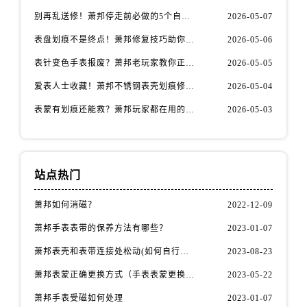
福建省漳州市龙文区步港路萧邦售后服务中心（需提前预约）
别再乱送修！萧邦停走前必做的5个自检步骤
2026-05-07
江苏省常州市新北区龙锦路1590号现代传媒中心5号楼10层1008室萧邦售后服务中心（需提前预约）
表盘划痕不是终点！萧邦修复技巧助你重拾自信
2026-05-06
江苏省淮安市清江浦区淮海北路萧邦售后服务中心（需提前预约）
江苏省连云港市海州区通灌北路萧邦售后服务中心（需提前预约）
表针变色手表报废？萧邦老玩家教你正确应对
2026-05-05
江苏省南京市秦淮区中山南路1号南京中心22层22-C1-C3室萧邦售后服务中心（需提前预约）
爱表人士收藏！萧邦不锈钢表壳划痕修复指南
2026-05-04
江苏省宿迁市宿城区西湖路萧邦售后服务中心（需提前预约）
表蒙有划痕还能救？萧邦玩家都在用的修复方法
2026-05-03
江苏省泰州市海陵区永定东路399号置地商务中心东塔（华润万象城）17层1706室萧邦售后服务中心（需提前预约）
江苏省徐州市鼓楼区淮海东路29号苏宁广场IFC国际金融中心35层3508室萧邦售后服务中心（需提前预约）
江苏省盐城市盐都区世纪大道5号盐城金融城写字楼1号楼16层1604室萧邦售后服务中心（需提前预约）
站点热门
江苏省扬州市邗江区国展路29号星耀天地写字楼1号楼18层1803室萧邦售后服务中心（需提前预约）
江苏省镇江市京口区中山东路萧邦售后服务中心（需提前预约）
萧邦如何消磁？
2022-12-09
江西省抚州市临川区赣东大道萧邦售后服务中心（需提前预约）
萧邦手表表带的保养方法有哪些？
2023-01-07
江西省赣州市章贡区文清路萧邦售后服务中心（需提前预约）
萧邦表壳和表带连接处松动(如何自行修复)
2023-08-23
江西省吉安市吉州区井冈山大道萧邦售后服务中心（需提前预约）
江西省景德镇市珠山区珠山中路萧邦售后服务中心（需提前预约）
萧邦表蒙正确更换方式（手表表蒙更换知识）
2023-05-22
江西省九江市浔阳区浔阳路萧邦售后服务中心（需提前预约）
萧邦手表受磁如何处理
2023-01-07