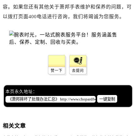
辽宁省辽阳市白塔区新运大街萧邦售后服务中心（需提前预约）
容。如果您还有其他关于萧邦手表维护和保养的问题，可
辽宁省盘锦市兴隆台区石油大街萧邦售后服务中心（需提前预约）
以拨打页面400电话进行咨询，我们将竭诚为您服务。
辽宁省铁岭市银州区南马路萧邦售后服务中心（需提前预约）
辽宁省营口市站前区市府路与渤海大街交叉口萧邦售后服务中心（需提前预约）
辽宁省沈阳市沈河区中街路137号亨得利名表维修授权店1楼萧邦售后服务中心（需提前预约）
辽宁省沈阳市沈河区中街路83号亨得利名表维修授权店1楼萧邦售后服务中心（需提前预约）
北京市朝阳区建国门外大街甲6号华熙国际中心D座11层1102室萧邦售后服务中心（需提前预约）
北京市东城区东长安街1号王府井东方广场W3座6层602室萧邦售后服务中心（需提前预约）
河北省保定市竞秀区朝阳北大街北国先天下萧邦售后服务中心（需提前预约）
赞一下
去提问
内蒙古自治区阿拉善盟市左旗土尔扈特大街萧邦售后服务中心（需提前预约）
内蒙古自治区巴彦淖尔市临河区新华街萧邦售后服务中心（需提前预约）
本页永久地址：
内蒙古自治区包头市青山区幸福路甲3号王府井百货名表维修萧邦售后服务中心（需提前预约）
一键复制
内蒙古自治区赤峰市红山区哈达街萧邦售后服务中心（需提前预约）
内蒙古自治区鄂尔多斯市东胜区伊金霍洛街萧邦售后服务中心（需提前预约）
内蒙古自治区呼伦贝尔市海拉尔区中央街萧邦售后服务中心（需提前预约）
相关文章
内蒙古自治区通辽市科尔沁区明仁大街萧邦售后服务中心（需提前预约）