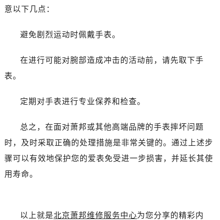
吉林省白山市浑江区浑江大街萧邦售后服务中心（需提前预约）
意以下几点：
吉林省吉林市船营区河南街萧邦售后服务中心（需提前预约）
吉林省辽源市龙山区人民大街萧邦售后服务中心（需提前预约）
避免剧烈运动时佩戴手表。
吉林省梅河口市新华街道梅河大街萧邦售后服务中心（需提前预约）
吉林省四平市铁东区紫气大路与南九经街交汇处萧邦售后服务中心（需提前预约）
在进行可能对腕部造成冲击的活动前，请先取下手
吉林省松原市宁江区五环大街萧邦售后服务中心（需提前预约）
表。
吉林省通化市东昌区环通乡江南大街萧邦售后服务中心（需提前预约）
吉林省延边市延吉市解放路萧邦售后服务中心（需提前预约）
定期对手表进行专业保养和检查。
辽宁省鞍山市铁东区站前街萧邦售后服务中心（需提前预约）
总之，在面对萧邦或其他高端品牌的手表摔坏问题
辽宁省本溪市平山区胜利路萧邦售后服务中心（需提前预约）
辽宁省朝阳市双塔区新华路萧邦售后服务中心（需提前预约）
时，及时采取正确的处理措施是非常关键的。通过上述步
辽宁省丹东市振兴区七经街萧邦售后服务中心（需提前预约）
骤可以有效地保护您的爱表免受进一步损害，并延长其使
辽宁省抚顺市新抚区东一路萧邦售后服务中心（需提前预约）
用寿命。
辽宁省阜新市海州区解放大街萧邦售后服务中心（需提前预约）
辽宁省葫芦岛市连山区中央路萧邦售后服务中心（需提前预约）
辽宁省锦州市古塔区中央大街萧邦售后服务中心（需提前预约）
以上就是
北京萧邦维修服务中心
为您分享的精彩内