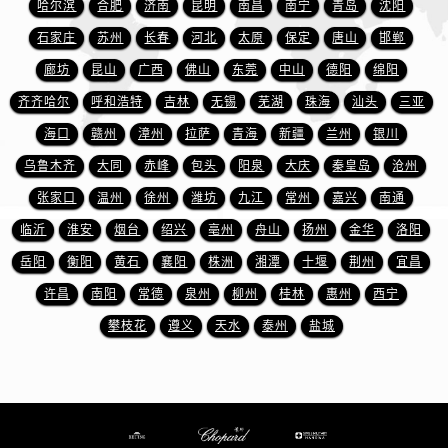
哈尔滨
合肥
济南
昆明
南昌
南宁
青岛
沈阳
山东省日照市东港区烟台路萧邦售后服务中心（需提前预约）
山东省泰安市泰山区财源街道泰山大街萧邦售后服务中心（需提前预约）
石家庄
苏州
长春
河北
太原
保定
唐山
邯郸
山东省威海市环翠区新威海路89号振华商厦一楼名表维修萧邦售后服务中心（需提前预约）
廊坊
昆山
广西
佛山
东莞
中山
德阳
绵阳
山东省潍坊市奎文区东风东街萧邦售后服务中心（需提前预约）
齐齐哈尔
呼和浩特
吉林
无锡
芜湖
珠海
汕头
三亚
山东省枣庄市滕州市北辛路与善国路交叉口萧邦售后服务中心（需提前预约）
海口
赣州
漳州
拉萨
青海
新疆
兰州
银川
山东省淄博市张店区金晶大道萧邦售后服务中心（需提前预约）
乌鲁木齐
大同
赤峰
包头
阳泉
大庆
秦皇岛
沧州
上海市黄浦区南京东路299号宏伊国际广场写字楼8层806室萧邦售后服务中心（需提前预约）
张家口
温州
徐州
潍坊
九江
常州
嘉兴
南通
上海市徐汇区虹桥路3号港汇中心2座37层3705室萧邦售后服务中心（需提前预约）
临沂
淮安
烟台
绍兴
亳州
舟山
扬州
金华
洛阳
浙江省杭州市上城区钱江路1366号华润大厦A座5层503-5室萧邦售后服务中心（需提前预约）
浙江省湖州市吴兴区劳动路萧邦售后服务中心（需提前预约）
岳阳
衡阳
黄石
襄阳
株洲
湘潭
十堰
荆州
宜昌
浙江省嘉兴市南湖区广益路705号嘉兴世界贸易中心A座13层1304室萧邦售后服务中心（需提前预约）
许昌
南阳
常德
泉州
柳州
桂林
惠州
西宁
浙江省金华市金东区东市南街777号金华万达广场4号楼22楼2209室萧邦售后服务中心（需提前预约）
攀枝花
遵义
天水
泰州
盐城
浙江省丽水市莲都区解放街萧邦售后服务中心（需提前预约）
浙江省宁波市江北区大闸南路500号来福士广场办公楼20层2009室萧邦售后服务中心（需提前预约）
浙江省衢州市柯城区上街萧邦售后服务中心（需提前预约）
浙江省绍兴市越城区胜利东路379号世茂天际中心写字楼8层805室萧邦售后服务中心（需提前预约）