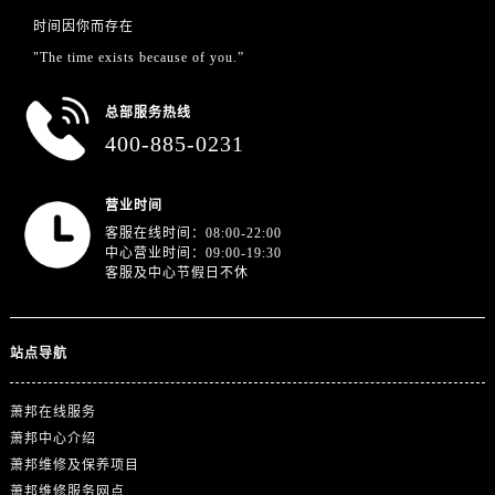
浙江省舟山市定海区解放东路萧邦售后服务中心（需提前预约）
时间因你而存在
澳门特别行政区大堂区议事亭前地（新马路）萧邦售后服务中心（需提前预约）
"The time exists because of you.”
澳门特别行政区风顺堂区南湾大马路萧邦售后服务中心（需提前预约）
澳门特别行政区花地玛堂区关闸广场萧邦售后服务中心（需提前预约）
总部服务热线
澳门特别行政区花王堂区大三巴商圈萧邦售后服务中心（需提前预约）
400-885-0231
澳门特别行政区嘉模堂区官也街萧邦售后服务中心（需提前预约）
澳门省路氹城市金光大道萧邦售后服务中心（需提前预约）
营业时间
澳门特别行政区望德堂区塔石广场萧邦售后服务中心（需提前预约）
客服在线时间：08:00-22:00
中心营业时间：09:00-19:30
福建省福州市晋安区竹屿路6号东二环泰禾广场2号楼5层509室萧邦售后服务中心（需提前预约）
客服及中心节假日不休
福建省厦门市思明区湖滨东路95号万象城华润大厦B座11层1104室萧邦售后服务中心（需提前预约）
广东省潮州市潮安区新风路与潮汕路交汇处萧邦售后服务中心（需提前预约）
广东省广州市天河区天河路230号万菱汇国际中心A塔7层704室萧邦售后服务中心（需提前预约）
站点导航
广东省广州市越秀区环市东路371-375号世界贸易中心大厦南塔15层1507室萧邦售后服务中心（需提前预约）
广东省河源市源城区越王大道萧邦售后服务中心（需提前预约）
萧邦在线服务
萧邦中心介绍
广东省惠州市惠城区江北文昌一路7号华贸大厦1座30层3005室萧邦售后服务中心（需提前预约）
萧邦维修及保养项目
广东省江门市蓬江区广场西路萧邦售后服务中心（需提前预约）
萧邦维修服务网点