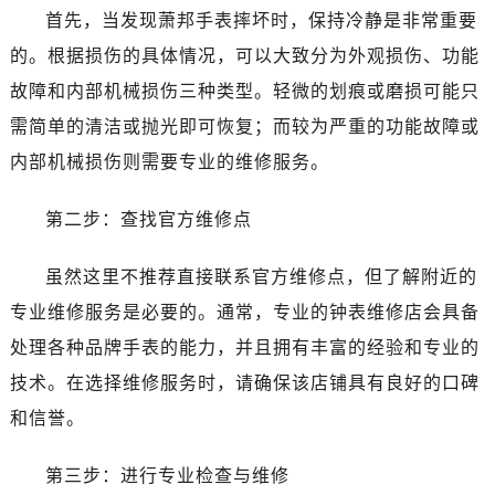
哈尔滨市南岗区东大直街146号上和置地广场金座12层1214室（需提前预约）
首先，当发现萧邦手表摔坏时，保持冷静是非常重要
大连市中山区人民路15号国际金融大厦7层G室（需提前预约）
的。根据损伤的具体情况，可以大致分为外观损伤、功能
佛山市禅城区季华五路57号万科金融中心C座12层1205室（需提前预约）
故障和内部机械损伤三种类型。轻微的划痕或磨损可能只
东莞市东城街道鸿福东路1号民盈国贸中心T1写字楼9层907室（需提前预约）
需简单的清洁或抛光即可恢复；而较为严重的功能故障或
无锡市梁溪区人民中路139号恒隆广场写字楼1座11层1104室（需提前预约）
内部机械损伤则需要专业的维修服务。
南通市崇川区工农路57号圆融广场写字楼16层1603室（需提前预约）
苏州市苏州工业园区星港街199号苏州中心办公楼C座22层08室（需提前预约）
第二步：查找官方维修点
武汉市江汉区解放大道686号世界贸易大厦38层09室（需提前预约）
南宁市青秀区金湖路59号地王大厦12楼1224室（需提前预约）
虽然这里不推荐直接联系官方维修点，但了解附近的
合肥市蜀山区潜山路111号万象城华润大厦B座12楼03室（需提前预约）
专业维修服务是必要的。通常，专业的钟表维修店会具备
泉州市丰泽区宝洲路729号浦西万达中心写字楼A座7楼709室（需提前预约）
处理各种品牌手表的能力，并且拥有丰富的经验和专业的
青岛市南区山东路6号华润大厦B座22层04室（需提前预约）
烟台市芝罘区胜利路139号万达金融中心A座907室（需提前预约）
技术。在选择维修服务时，请确保该店铺具有良好的口碑
长春市朝阳区西安大路727号中银大厦A座(旺进大厦)18层09室（需提前预约）
和信誉。
贵阳市南明区都司高架桥路33号亨特国际金融中心14楼14D（需提前预约）
昆明市盘龙区北京路928号同德昆明广场写字楼10层06室（需提前预约）
第三步：进行专业检查与维修