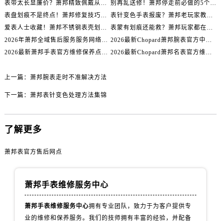
表带太长显廉价？萧邦精致佩戴从调整开始！
别再乱送修！萧邦停走前必做的5个自检步骤
内蒙古自治区乌海市海勃湾区人民南路萧邦售后服务中心（需提前预约）
表盘划痕不是终点！萧邦修复技巧助你重拾自信
表针变色手表报废？萧邦老玩家教你正确应对
内蒙古自治区乌兰察布市集宁区恩和大街萧邦售后服务中心（需提前预约）
爱表人士收藏！萧邦不锈钢表壳划痕修复指南
表蒙有划痕还能救？萧邦玩家都在用的修复方法
内蒙古自治区锡林郭勒盟市锡林浩特市光明街与额尔敦路交叉口萧邦售后服务中心（需提前预约）
2026年萧邦全域售后服务服务网络迭代升级公告（最新电话及地址）
2026最新Chopard萧邦腕表官方中心网点地址实地探访报告
内蒙古自治区兴安盟市乌兰浩特市兴安大街萧邦售后服务中心（需提前预约）
2026最新萧邦手表官方维修保养点地址考察报告
2026最新Chopard萧邦名表官方维修服务点地址调研报告
山西省大同市平城区迎宾街萧邦售后服务中心（需提前预约）
山西省晋城市城区黄华街萧邦售后服务中心（需提前预约）
上一篇：
萧邦腕表走时不准解决方法
山西省晋中市榆次区顺城街萧邦售后服务中心（需提前预约）
下一篇：
萧邦表针变色处理方法集锦
山西省临汾市尧都区解放路萧邦售后服务中心（需提前预约）
山西省吕梁市离石区永宁中路与建设街交叉口萧邦售后服务中心（需提前预约）
山西省朔州市朔城区怡西路与鄯阳西街交汇处萧邦售后服务中心（需提前预约）
了解更多
山西省忻州市忻府区和平东街与七一南路交叉口萧邦售后服务中心（需提前预约）
萧邦表官方售后网点
山西省阳泉市郊区平阳东街与新城大道交叉口萧邦售后服务中心（需提前预约）
山西省运城市盐湖区河东街萧邦售后服务中心（需提前预约）
山西省长治市潞州区英雄中路萧邦售后服务中心（需提前预约）
萧邦手表维修服务中心
山西省太原市迎泽区迎泽街道解放路15号亨得利名表维修授权店3楼萧邦售后服务中心（需提前预约）
萧邦手表维修服务中心
拥有专业团队，致力于为客户提供专
天津市和平区赤峰道136号天津国际金融中心26层2603室萧邦售后服务中心（需提前预约）
业的维修和保养服务。我们的技师拥有丰富的经验，并配备