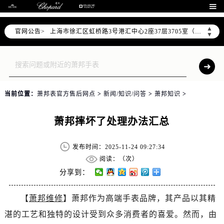
北京市朝阳区建国门外大街甲6号华熙国际中心D座11层1102室（需提前预约）

天津市和平区赤峰道136号天津国际金融中心26层2603室（需提前预约）
▲
官网公告>
上海市徐汇区虹桥路3号港汇中心2座37层3705室（需提前预约）
▼
上海市黄浦区南京东路299号宏伊国际广场写字楼8层806室（需提前预约）
南京市秦淮区中山南路1号南京中心22层22-C1-C3室（需提前预约）
常州市新北区龙锦路1590号现代传媒中心5号楼10层1008室（需提前预约）
徐州市鼓楼区淮海东路29号苏宁广场IFC国际金融中心35层3508室（需提前预约）
当前位置：
萧邦表官方售后网点
>
新闻/知识/问答
>
萧邦知识
>
扬州市邗江区国展路29号星耀天地写字楼1号楼18层1803室（需提前预约）
盐城市盐都区世纪大道5号盐城金融城写字楼1号楼16层1604室（需提前预约）
萧邦摔坏了处理办法汇总
泰州市海陵区永定东路399号置地商务中心东塔（华润万象城）17层1706室（需提前预约）
宁波市江北区大闸南路500号来福士广场办公楼20层2009室（需提前预约）
发布时间：2025-11-24 09:27:34
杭州市上城区钱江路1366号华润大厦A座5层503-5室（需提前预约）
阅读：（
次）
金华市金东区东市南街777号金华万达广场4号楼22楼2209室（需提前预约）
分享到：
绍兴市越城区胜利东路379号世茂天际中心写字楼8层805室（需提前预约）
【
萧邦维修
】萧邦作为高端手表品牌，其产品以其精
嘉兴市南湖区广益路705号嘉兴世界贸易中心A座13层1304室（需提前预约）
湛的工艺和独特的设计受到众多消费者的喜爱。然而，由
南昌市红谷滩新区红谷中大道998号绿地双子塔（中央广场）A1座办公楼14层14-07室（需提前预约）