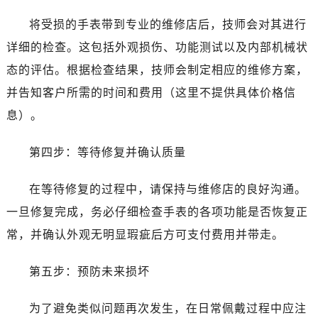
石家庄市长安区中山东路39号勒泰中心写字楼B座13层07室（需提前预约）
将受损的手表带到专业的维修店后，技师会对其进行
西安市碑林区南关正街88号华侨城长安国际中心E座6楼10室（需提前预约）
海口市龙华区金贸东路5号海口华润大厦B座17层1707室（需提前预约）
详细的检查。这包括外观损伤、功能测试以及内部机械状
唐山市路南区新华东道100号万达广场写字楼A座10层1002室（需提前预约）
态的评估。根据检查结果，技师会制定相应的维修方案，
黑龙江省大庆市萨尔图区会战大街萧邦售后服务中心（需提前预约）
并告知客户所需的时间和费用（这里不提供具体价格信
黑龙江省鹤岗市向阳区红军路萧邦售后服务中心（需提前预约）
息）。
黑龙江省黑河市爱辉区中央街萧邦售后服务中心（需提前预约）
黑龙江省鸡西市鸡冠区红军路萧邦售后服务中心（需提前预约）
第四步：等待修复并确认质量
黑龙江省佳木斯市向阳区长安路萧邦售后服务中心（需提前预约）
黑龙江省牡丹江市东安区太平路萧邦售后服务中心（需提前预约）
在等待修复的过程中，请保持与维修店的良好沟通。
黑龙江省七台河市桃山区大同街萧邦售后服务中心（需提前预约）
一旦修复完成，务必仔细检查手表的各项功能是否恢复正
黑龙江省齐齐哈尔市龙沙区龙华路萧邦售后服务中心（需提前预约）
常，并确认外观无明显瑕疵后方可支付费用并带走。
黑龙江省双鸭山市尖山区新兴大街萧邦售后服务中心（需提前预约）
黑龙江省绥化市北林区新华街与康庄路交叉口萧邦售后服务中心（需提前预约）
第五步：预防未来损坏
黑龙江省伊春市伊美区通河路萧邦售后服务中心（需提前预约）
吉林省白城市洮北区明仁南街萧邦售后服务中心（需提前预约）
为了避免类似问题再次发生，在日常佩戴过程中应注