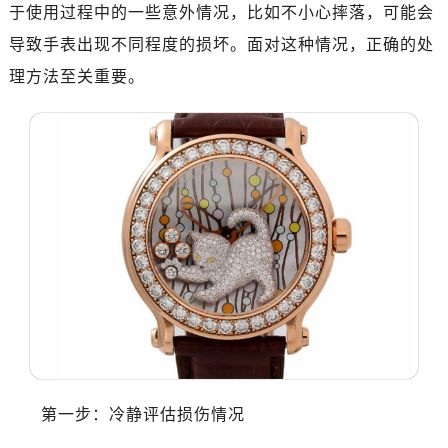
济南市历下区经十路11111号华润中心写字楼（万象城）15层1508室（需提前预约）
于使用过程中的一些意外情况，比如不小心摔落，可能会
广州市天河区天河路230号万菱汇国际中心A塔7层704室（需提前预约）
导致手表出现不同程度的损坏。面对这种情况，正确的处
广州市越秀区环市东路371-375号世界贸易中心大厦南塔15层1507室（需提前预约）
理方法至关重要。
深圳市罗湖区深南东路5001号华润大厦17层1701室（需提前预约）
惠州市惠城区江北文昌一路7号华贸大厦（华贸天地）1座30层30-05室（需提前预约）
厦门市思明区湖滨东路95号万象城华润大厦B座11层1104室（需提前预约）
福州市晋安区竹屿路6号东二环泰禾广场2号楼5层509室（需提前预约）
成都市锦江区人民东路6号SAC东原中心24层2406B室（需提前预约）
重庆市江北区观音桥步行街2号融恒时代广场9层902室（需提前预约）
长沙市芙蓉区建湘路393号世茂环球金融中心写字楼10层1013室（需提前预约）
郑州市二七区民主路10号华润大厦29层2905室（需提前预约）
太原市迎泽区迎泽街道解放路15号亨得利名表维修授权店3楼（需提前预约）
沈阳市沈河区中街路137号亨得利名表维修授权店1楼（需提前预约）
沈阳市沈河区中街路83号亨得利名表维修授权店1楼（需提前预约）
乌鲁木齐市天山区红山路26号时代广场（CCMALL）C座17层17-B（需提前预约）
第一步：冷静评估损伤情况
温州市鹿城区锦绣路1067号置信广场10层1015室（需提前预约）