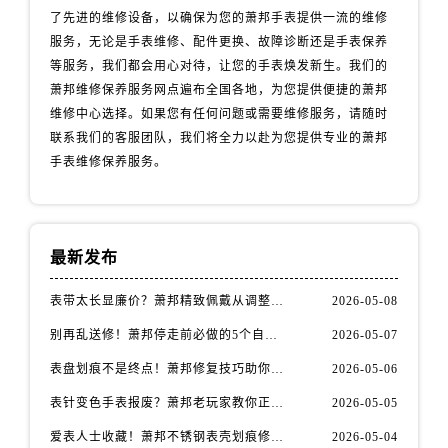
安徽省安庆市迎江区人民路萧邦售后服务中心（需提前预约）
了先进的维修设备，以确保为您的萧邦手表提供一流的维修
安徽省蚌埠市蚌山区淮河路萧邦售后服务中心（需提前预约）
服务，无论是手表维修、配件更换、故障诊断还是手表保养
安徽省亳州市谯城区魏武大道萧邦售后服务中心（需提前预约）
等服务，我们都会用心对待，让您的手表焕发新生。我们的
萧邦维修保养服务网点遍布全国各地，为您提供便捷的萧邦
安徽省池州市贵池区长江路萧邦售后服务中心（需提前预约）
维修中心选择。如果您有任何问题或需要维修服务，请随时
安徽省滁州市琅琊区南谯北路萧邦售后服务中心（需提前预约）
联系我们的客服团队，我们将全力以赴为您提供专业的萧邦
安徽省阜阳市颍州区颍州北路萧邦售后服务中心（需提前预约）
手表维修保养服务。
安徽省淮北市相山区淮海路萧邦售后服务中心（需提前预约）
安徽省淮南市田家庵区国庆中路萧邦售后服务中心（需提前预约）
安徽省黄山市屯溪区黄山西路萧邦售后服务中心（需提前预约）
最新发布
安徽省六安市金安区解放中路萧邦售后服务中心（需提前预约）
安徽省马鞍山市雨山区湖南西路萧邦售后服务中心（需提前预约）
表带太长显廉价？萧邦精致佩戴从调整开始！
2026-05-08
安徽省宿州市埇桥区人民中路萧邦售后服务中心（需提前预约）
别再乱送修！萧邦停走前必做的5个自检步骤
2026-05-07
安徽省铜陵市铜官区石城大道萧邦售后服务中心（需提前预约）
表盘划痕不是终点！萧邦修复技巧助你重拾自信
2026-05-06
安徽省芜湖市镜湖区中山路步行街萧邦售后服务中心（需提前预约）
安徽省宣城市宣州区叠嶂西路萧邦售后服务中心（需提前预约）
表针变色手表报废？萧邦老玩家教你正确应对
2026-05-05
福建省龙岩市新罗区九一南路萧邦售后服务中心（需提前预约）
爱表人士收藏！萧邦不锈钢表壳划痕修复指南
2026-05-04