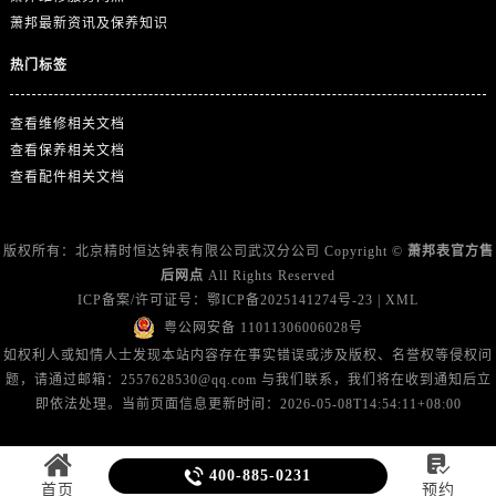
广东省揭阳市榕城进贤门步行街萧邦售后服务中心（需提前预约）
萧邦最新资讯及保养知识
广东省茂名市电白区水东街道迎宾大道萧邦售后服务中心（需提前预约）
热门标签
广东省梅州市梅江区金燕大道萧邦售后服务中心（需提前预约）
广东省清远市清城区湖西路萧邦售后服务中心（需提前预约）
查看维修相关文档
广东省汕头市龙湖区长平路萧邦售后服务中心（需提前预约）
查看保养相关文档
广东省汕尾市城区香洲街道园林社区翠园街萧邦售后服务中心（需提前预约）
查看配件相关文档
广东省韶关市武江区芙蓉新区与老城中心交汇处萧邦售后服务中心（需提前预约）
广东省深圳市罗湖区深南东路5001号华润大厦17层1701室萧邦售后服务中心（需提前预约）
版权所有：北京精时恒达钟表有限公司武汉分公司 Copyright ©
萧邦表官方售
广东省阳江市江城区东风一路萧邦售后服务中心（需提前预约）
后网点
All Rights Reserved
广东省云浮市云城区金山路萧邦售后服务中心（需提前预约）
ICP备案/许可证号：
鄂ICP备2025141274号-23
|
XML
广东省湛江市赤坎区观海北路萧邦售后服务中心（需提前预约）
粤公网安备 11011306006028号
广东省肇庆市端州区信安大道与砚都大道交汇处萧邦售后服务中心（需提前预约）
如权利人或知情人士发现本站内容存在事实错误或涉及版权、名誉权等侵权问
题，请通过邮箱：2557628530@qq.com 与我们联系，我们将在收到通知后立
广西壮族自治区百色市右江区中山二路萧邦售后服务中心（需提前预约）
即依法处理。当前页面信息更新时间：2026-05-08T14:54:11+08:00
广西壮族自治区北海市海城区北京路萧邦售后服务中心（需提前预约）
广西壮族自治区崇左市江州区石景林街道友谊大道与丽川路交汇处萧邦售后服务中心（需提前预约）

广西壮族自治区防城港市港口区金花茶大道萧邦售后服务中心（需提前预约）

400-885-0231
首页
预约