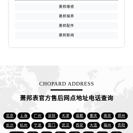
江西省赣州市章贡区文清路萧邦售后服务中心（需提前预约）
萧邦维修
江西省吉安市吉州区井冈山大道萧邦售后服务中心（需提前预约）
萧邦保养
江西省景德镇市珠山区珠山中路萧邦售后服务中心（需提前预约）
萧邦配件
江西省九江市浔阳区浔阳路萧邦售后服务中心（需提前预约）
萧邦新闻
江西省南昌市红谷滩新区红谷中大道998号绿地双子塔（中央广场）A1座办公楼14层1407室萧邦售后服务中心（需提前预约）
江西省萍乡市安源区萍安北大道与康庄路交叉口萧邦售后服务中心（需提前预约）
江西省上饶市信州区滨江西路萧邦售后服务中心（需提前预约）
江西省新余市渝水区北湖西路萧邦售后服务中心（需提前预约）
江西省宜春市袁州区中山中路萧邦售后服务中心（需提前预约）
江西省鹰潭市月湖区胜利东路萧邦售后服务中心（需提前预约）
CHOPARD ADDRESS
山东省德州市德城区东风中路萧邦售后服务中心（需提前预约）
山东省东营市东营区济南路萧邦售后服务中心（需提前预约）
萧邦表官方售后网点地址电话查询
山东省济南市历下区经十路11111号华润中心写字楼（万象城）15层1508室萧邦售后服务中心（需提前预约）
山东省济宁市任城区太白楼路萧邦售后服务中心（需提前预约）
北京
上海
广州
深圳
天津
成都
重庆
南京
郑州
山东省莱芜市文化南路8号银座商城名表维修一楼名表维修萧邦售后服务中心（需提前预约）
长沙
杭州
宁波
厦门
武汉
西安
大连
福州
贵阳
山东省临沂市兰山区解放路萧邦售后服务中心（需提前预约）