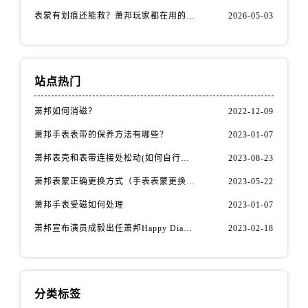
福建省南平市建阳区人民西路萧邦售后服务中心（需提前预约）
表蒙有划痕还能救？萧邦玩家都在用的修复方法
2026-05-03
福建省宁德市蕉城区天湖东路萧邦售后服务中心（需提前预约）
福建省莆田市城厢区霞林街道荔华东大道萧邦售后服务中心（需提前预约）
福建省三明市三元区东乾二路萧邦售后服务中心（需提前预约）
站点热门
福建省漳州市龙文区步港路萧邦售后服务中心（需提前预约）
江苏省常州市新北区龙锦路1590号现代传媒中心5号楼10层1008室萧邦售后服务中心（需提前预约）
萧邦如何消磁？
2022-12-09
江苏省淮安市清江浦区淮海北路萧邦售后服务中心（需提前预约）
萧邦手表表带的保养方法有哪些？
2023-01-07
江苏省连云港市海州区通灌北路萧邦售后服务中心（需提前预约）
萧邦表壳和表带连接处松动(如何自行修复)
2023-08-23
江苏省南京市秦淮区中山南路1号南京中心22层22-C1-C3室萧邦售后服务中心（需提前预约）
江苏省宿迁市宿城区西湖路萧邦售后服务中心（需提前预约）
萧邦表蒙正确更换方式（手表表蒙更换知识）
2023-05-22
江苏省泰州市海陵区永定东路399号置地商务中心东塔（华润万象城）17层1706室萧邦售后服务中心（需提前预约）
萧邦手表受磁如何处理
2023-01-07
江苏省徐州市鼓楼区淮海东路29号苏宁广场IFC国际金融中心35层3508室萧邦售后服务中心（需提前预约）
萧邦宣布演员成毅出任萧邦Happy Diamonds系列品牌大使
2023-02-18
江苏省盐城市盐都区世纪大道5号盐城金融城写字楼1号楼16层1604室萧邦售后服务中心（需提前预约）
江苏省扬州市邗江区国展路29号星耀天地写字楼1号楼18层1803室萧邦售后服务中心（需提前预约）
江苏省镇江市京口区中山东路萧邦售后服务中心（需提前预约）
分类标签
江西省抚州市临川区赣东大道萧邦售后服务中心（需提前预约）