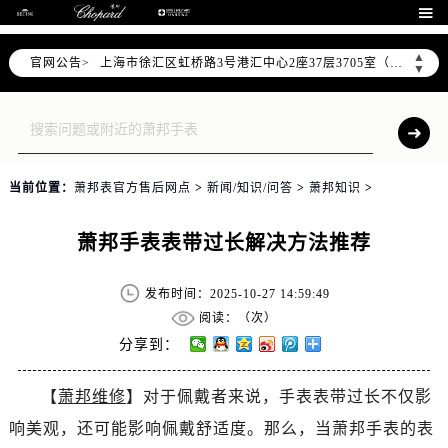
北京市朝阳区建国门外大街甲6号华熙国际中心D座11层1102室（需提前预约）

天津市和平区赤峰道136号天津国际金融中心26层2603室（需提前预约）
▲
官网公告>
上海市徐汇区虹桥路3号港汇中心2座37层3705室（需提前预约）
▼
上海市黄浦区南京东路299号宏伊国际广场写字楼8层806室（需提前预约）
南京市秦淮区中山南路1号南京中心22层22-C1-C3室（需提前预约）
常州市新北区龙锦路1590号现代传媒中心5号楼10层1008室（需提前预约）
徐州市鼓楼区淮海东路29号苏宁广场IFC国际金融中心35层3508室（需提前预约）
当前位置：
萧邦表官方售后网点
>
新闻/知识/问答
>
萧邦知识
>
扬州市邗江区国展路29号星耀天地写字楼1号楼18层1803室（需提前预约）
盐城市盐都区世纪大道5号盐城金融城写字楼1号楼16层1604室（需提前预约）
萧邦手表表带过长解决方法推荐
泰州市海陵区永定东路399号置地商务中心东塔（华润万象城）17层1706室（需提前预约）
宁波市江北区大闸南路500号来福士广场办公楼20层2009室（需提前预约）
发布时间：2025-10-27 14:59:49
杭州市上城区钱江路1366号华润大厦A座5层503-5室（需提前预约）
阅读：（
次）
金华市金东区东市南街777号金华万达广场4号楼22楼2209室（需提前预约）
分享到：
绍兴市越城区胜利东路379号世茂天际中心写字楼8层805室（需提前预约）
【
萧邦维修
】对于佩戴者来说，手表表带过长不仅影
嘉兴市南湖区广益路705号嘉兴世界贸易中心A座13层1304室（需提前预约）
响美观，还可能影响佩戴舒适度。那么，当萧邦手表的表
南昌市红谷滩新区红谷中大道998号绿地双子塔（中央广场）A1座办公楼14层14-07室（需提前预约）