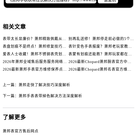
辽宁省辽阳市白塔区新运大街萧邦售后服务中心（需提前预约）
辽宁省盘锦市兴隆台区石油大街萧邦售后服务中心（需提前预约）
辽宁省铁岭市银州区南马路萧邦售后服务中心（需提前预约）
相关文章
辽宁省营口市站前区市府路与渤海大街交叉口萧邦售后服务中心（需提前预约）
辽宁省沈阳市沈河区中街路137号亨得利名表维修授权店1楼萧邦售后服务中心（需提前预约）
表带太长显廉价？萧邦精致佩戴从调整开始！
别再乱送修！萧邦停走前必做的5个自检步骤
辽宁省沈阳市沈河区中街路83号亨得利名表维修授权店1楼萧邦售后服务中心（需提前预约）
表盘划痕不是终点！萧邦修复技巧助你重拾自信
表针变色手表报废？萧邦老玩家教你正确应对
北京市朝阳区建国门外大街甲6号华熙国际中心D座11层1102室萧邦售后服务中心（需提前预约）
爱表人士收藏！萧邦不锈钢表壳划痕修复指南
表蒙有划痕还能救？萧邦玩家都在用的修复方法
2026年萧邦全域售后服务服务网络迭代升级公告（最新电话及地址）
2026最新Chopard萧邦腕表官方中心网点地址实地探访报告
北京市东城区东长安街1号王府井东方广场W3座6层602室萧邦售后服务中心（需提前预约）
2026最新萧邦手表官方维修保养点地址考察报告
2026最新Chopard萧邦名表官方维修服务点地址调研报告
河北省保定市竞秀区朝阳北大街北国先天下萧邦售后服务中心（需提前预约）
内蒙古自治区阿拉善盟市左旗土尔扈特大街萧邦售后服务中心（需提前预约）
上一篇：
萧邦走快了解决技巧深度解析
内蒙古自治区巴彦淖尔市临河区新华街萧邦售后服务中心（需提前预约）
下一篇：
萧邦手表表带掉色解决方法深度解析
内蒙古自治区包头市青山区幸福路甲3号王府井百货名表维修萧邦售后服务中心（需提前预约）
内蒙古自治区赤峰市红山区哈达街萧邦售后服务中心（需提前预约）
内蒙古自治区鄂尔多斯市东胜区伊金霍洛街萧邦售后服务中心（需提前预约）
了解更多
内蒙古自治区呼伦贝尔市海拉尔区中央街萧邦售后服务中心（需提前预约）
内蒙古自治区通辽市科尔沁区明仁大街萧邦售后服务中心（需提前预约）
萧邦表官方售后网点