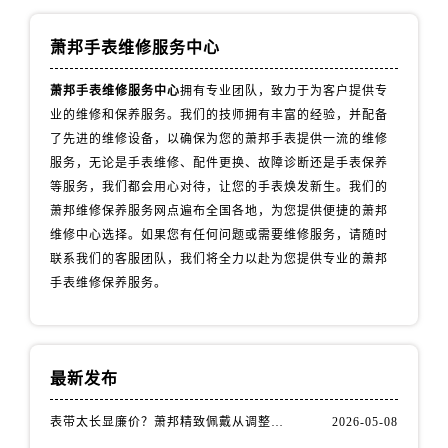
内蒙古自治区乌海市海勃湾区人民南路萧邦售后服务中心（需提前预约）
内蒙古自治区乌兰察布市集宁区恩和大街萧邦售后服务中心（需提前预约）
萧邦手表维修服务中心
内蒙古自治区锡林郭勒盟市锡林浩特市光明街与额尔敦路交叉口萧邦售后服务中心（需提前预约）
萧邦手表维修服务中心
拥有专业团队，致力于为客户提供专
内蒙古自治区兴安盟市乌兰浩特市兴安大街萧邦售后服务中心（需提前预约）
业的维修和保养服务。我们的技师拥有丰富的经验，并配备
山西省大同市平城区迎宾街萧邦售后服务中心（需提前预约）
了先进的维修设备，以确保为您的萧邦手表提供一流的维修
山西省晋城市城区黄华街萧邦售后服务中心（需提前预约）
服务，无论是手表维修、配件更换、故障诊断还是手表保养
山西省晋中市榆次区顺城街萧邦售后服务中心（需提前预约）
等服务，我们都会用心对待，让您的手表焕发新生。我们的
山西省临汾市尧都区解放路萧邦售后服务中心（需提前预约）
萧邦维修保养服务网点遍布全国各地，为您提供便捷的萧邦
山西省吕梁市离石区永宁中路与建设街交叉口萧邦售后服务中心（需提前预约）
维修中心选择。如果您有任何问题或需要维修服务，请随时
联系我们的客服团队，我们将全力以赴为您提供专业的萧邦
山西省朔州市朔城区怡西路与鄯阳西街交汇处萧邦售后服务中心（需提前预约）
手表维修保养服务。
山西省忻州市忻府区和平东街与七一南路交叉口萧邦售后服务中心（需提前预约）
山西省阳泉市郊区平阳东街与新城大道交叉口萧邦售后服务中心（需提前预约）
山西省运城市盐湖区河东街萧邦售后服务中心（需提前预约）
山西省长治市潞州区英雄中路萧邦售后服务中心（需提前预约）
最新发布
山西省太原市迎泽区迎泽街道解放路15号亨得利名表维修授权店3楼萧邦售后服务中心（需提前预约）
表带太长显廉价？萧邦精致佩戴从调整开始！
2026-05-08
天津市和平区赤峰道136号天津国际金融中心26层2603室萧邦售后服务中心（需提前预约）