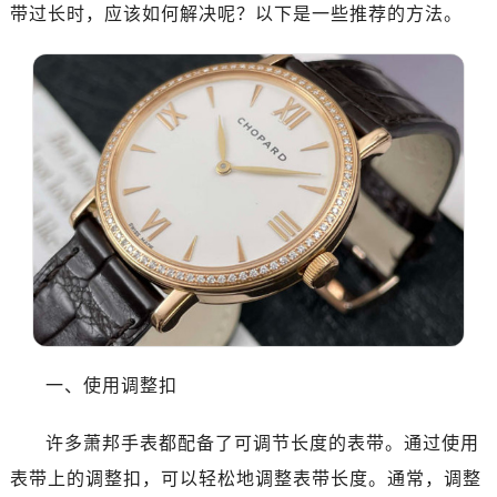
济南市历下区经十路11111号华润中心写字楼（万象城）15层1508室（需提前预约）
带过长时，应该如何解决呢？以下是一些推荐的方法。
广州市天河区天河路230号万菱汇国际中心A塔7层704室（需提前预约）
广州市越秀区环市东路371-375号世界贸易中心大厦南塔15层1507室（需提前预约）
深圳市罗湖区深南东路5001号华润大厦17层1701室（需提前预约）
惠州市惠城区江北文昌一路7号华贸大厦（华贸天地）1座30层30-05室（需提前预约）
厦门市思明区湖滨东路95号万象城华润大厦B座11层1104室（需提前预约）
福州市晋安区竹屿路6号东二环泰禾广场2号楼5层509室（需提前预约）
成都市锦江区人民东路6号SAC东原中心24层2406B室（需提前预约）
重庆市江北区观音桥步行街2号融恒时代广场9层902室（需提前预约）
长沙市芙蓉区建湘路393号世茂环球金融中心写字楼10层1013室（需提前预约）
郑州市二七区民主路10号华润大厦29层2905室（需提前预约）
太原市迎泽区迎泽街道解放路15号亨得利名表维修授权店3楼（需提前预约）
沈阳市沈河区中街路137号亨得利名表维修授权店1楼（需提前预约）
一、使用调整扣
沈阳市沈河区中街路83号亨得利名表维修授权店1楼（需提前预约）
许多萧邦手表都配备了可调节长度的表带。通过使用
乌鲁木齐市天山区红山路26号时代广场（CCMALL）C座17层17-B（需提前预约）
温州市鹿城区锦绣路1067号置信广场10层1015室（需提前预约）
表带上的调整扣，可以轻松地调整表带长度。通常，调整