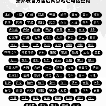
萧邦表官方售后网点地址电话查询
江西省赣州市章贡区文清路萧邦售后服务中心（需提前预约）
江西省吉安市吉州区井冈山大道萧邦售后服务中心（需提前预约）
北京
上海
广州
深圳
天津
成都
重庆
南京
郑州
江西省景德镇市珠山区珠山中路萧邦售后服务中心（需提前预约）
江西省九江市浔阳区浔阳路萧邦售后服务中心（需提前预约）
长沙
杭州
宁波
厦门
武汉
西安
大连
福州
贵阳
江西省南昌市红谷滩新区红谷中大道998号绿地双子塔（中央广场）A1座办公楼14层1407室萧邦售后服务中心（需提前预约）
哈尔滨
合肥
济南
昆明
南昌
南宁
青岛
沈阳
江西省萍乡市安源区萍安北大道与康庄路交叉口萧邦售后服务中心（需提前预约）
石家庄
苏州
长春
河北
太原
保定
唐山
邯郸
江西省上饶市信州区滨江西路萧邦售后服务中心（需提前预约）
廊坊
昆山
广西
佛山
东莞
中山
德阳
绵阳
江西省新余市渝水区北湖西路萧邦售后服务中心（需提前预约）
齐齐哈尔
呼和浩特
吉林
无锡
芜湖
珠海
汕头
三亚
江西省宜春市袁州区中山中路萧邦售后服务中心（需提前预约）
海口
赣州
漳州
拉萨
青海
新疆
兰州
银川
江西省鹰潭市月湖区胜利东路萧邦售后服务中心（需提前预约）
乌鲁木齐
大同
赤峰
包头
阳泉
大庆
秦皇岛
沧州
山东省德州市德城区东风中路萧邦售后服务中心（需提前预约）
山东省东营市东营区济南路萧邦售后服务中心（需提前预约）
张家口
温州
徐州
潍坊
九江
常州
嘉兴
南通
山东省济南市历下区经十路11111号华润中心写字楼（万象城）15层1508室萧邦售后服务中心（需提前预约）
临沂
淮安
烟台
绍兴
亳州
舟山
扬州
金华
洛阳
山东省济宁市任城区太白楼路萧邦售后服务中心（需提前预约）
岳阳
衡阳
黄石
襄阳
株洲
湘潭
十堰
荆州
宜昌
山东省莱芜市文化南路8号银座商城名表维修一楼名表维修萧邦售后服务中心（需提前预约）
许昌
南阳
常德
泉州
柳州
桂林
惠州
西宁
山东省临沂市兰山区解放路萧邦售后服务中心（需提前预约）
攀枝花
遵义
天水
泰州
盐城