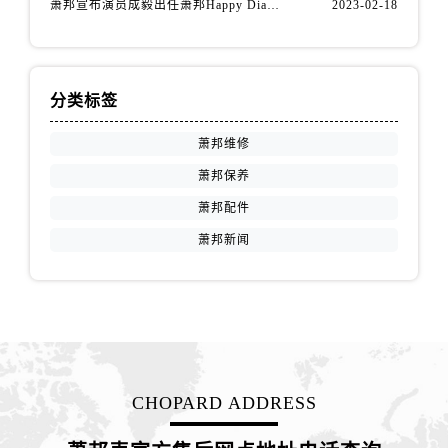
萧邦宣布演员成毅出任萧邦Happy Diamonds系列品牌大使
2023-02-18
福建省南平市建阳区人民西路萧邦售后服务中心（需提前预约）
福建省宁德市蕉城区天湖东路萧邦售后服务中心（需提前预约）
福建省莆田市城厢区霞林街道荔华东大道萧邦售后服务中心（需提前预约）
福建省三明市三元区东乾二路萧邦售后服务中心（需提前预约）
分类标签
福建省漳州市龙文区步港路萧邦售后服务中心（需提前预约）
萧邦维修
江苏省常州市新北区龙锦路1590号现代传媒中心5号楼10层1008室萧邦售后服务中心（需提前预约）
江苏省淮安市清江浦区淮海北路萧邦售后服务中心（需提前预约）
萧邦保养
江苏省连云港市海州区通灌北路萧邦售后服务中心（需提前预约）
萧邦配件
江苏省南京市秦淮区中山南路1号南京中心22层22-C1-C3室萧邦售后服务中心（需提前预约）
萧邦新闻
江苏省宿迁市宿城区西湖路萧邦售后服务中心（需提前预约）
江苏省泰州市海陵区永定东路399号置地商务中心东塔（华润万象城）17层1706室萧邦售后服务中心（需提前预约）
江苏省徐州市鼓楼区淮海东路29号苏宁广场IFC国际金融中心35层3508室萧邦售后服务中心（需提前预约）
江苏省盐城市盐都区世纪大道5号盐城金融城写字楼1号楼16层1604室萧邦售后服务中心（需提前预约）
江苏省扬州市邗江区国展路29号星耀天地写字楼1号楼18层1803室萧邦售后服务中心（需提前预约）
江苏省镇江市京口区中山东路萧邦售后服务中心（需提前预约）
CHOPARD ADDRESS
江西省抚州市临川区赣东大道萧邦售后服务中心（需提前预约）