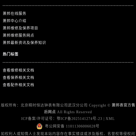
浙江省舟山市定海区解放东路萧邦售后服务中心（需提前预约）
澳门特别行政区大堂区议事亭前地（新马路）萧邦售后服务中心（需提前预约）
萧邦在线服务
澳门特别行政区风顺堂区南湾大马路萧邦售后服务中心（需提前预约）
萧邦中心介绍
澳门特别行政区花地玛堂区关闸广场萧邦售后服务中心（需提前预约）
萧邦维修及保养项目
萧邦维修服务网点
澳门特别行政区花王堂区大三巴商圈萧邦售后服务中心（需提前预约）
萧邦最新资讯及保养知识
澳门特别行政区嘉模堂区官也街萧邦售后服务中心（需提前预约）
澳门省路氹城市金光大道萧邦售后服务中心（需提前预约）
热门标签
澳门特别行政区望德堂区塔石广场萧邦售后服务中心（需提前预约）
福建省福州市晋安区竹屿路6号东二环泰禾广场2号楼5层509室萧邦售后服务中心（需提前预约）
查看维修相关文档
查看保养相关文档
福建省厦门市思明区湖滨东路95号万象城华润大厦B座11层1104室萧邦售后服务中心（需提前预约）
查看配件相关文档
广东省潮州市潮安区新风路与潮汕路交汇处萧邦售后服务中心（需提前预约）
广东省广州市天河区天河路230号万菱汇国际中心A塔7层704室萧邦售后服务中心（需提前预约）
广东省广州市越秀区环市东路371-375号世界贸易中心大厦南塔15层1507室萧邦售后服务中心（需提前预约）
版权所有：北京精时恒达钟表有限公司武汉分公司 Copyright ©
萧邦表官方售
后网点
All Rights Reserved
广东省河源市源城区越王大道萧邦售后服务中心（需提前预约）
ICP备案/许可证号：
鄂ICP备2025141274号-23
|
XML
广东省惠州市惠城区江北文昌一路7号华贸大厦1座30层3005室萧邦售后服务中心（需提前预约）
粤公网安备 11011306006028号
广东省江门市蓬江区广场西路萧邦售后服务中心（需提前预约）
如权利人或知情人士发现本站内容存在事实错误或涉及版权、名誉权等侵权问