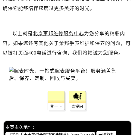
吉林省白山市浑江区浑江大街萧邦售后服务中心（需提前预约）
确保它能够陪伴您度过更多美好的时光。
吉林省吉林市船营区河南街萧邦售后服务中心（需提前预约）
吉林省辽源市龙山区人民大街萧邦售后服务中心（需提前预约）
吉林省梅河口市新华街道梅河大街萧邦售后服务中心（需提前预约）
以上就是
北京萧邦维修服务中心
为您分享的精彩内
吉林省四平市铁东区紫气大路与南九经街交汇处萧邦售后服务中心（需提前预约）
容。如果您还有其他关于萧邦手表维护和保养的问题，可
吉林省松原市宁江区五环大街萧邦售后服务中心（需提前预约）
以拨打页面400电话进行咨询，我们将竭诚为您服务。
吉林省通化市东昌区环通乡江南大街萧邦售后服务中心（需提前预约）
吉林省延边市延吉市解放路萧邦售后服务中心（需提前预约）
辽宁省鞍山市铁东区站前街萧邦售后服务中心（需提前预约）
辽宁省本溪市平山区胜利路萧邦售后服务中心（需提前预约）
辽宁省朝阳市双塔区新华路萧邦售后服务中心（需提前预约）
辽宁省丹东市振兴区七经街萧邦售后服务中心（需提前预约）
辽宁省抚顺市新抚区东一路萧邦售后服务中心（需提前预约）
赞一下
去提问
辽宁省阜新市海州区解放大街萧邦售后服务中心（需提前预约）
辽宁省葫芦岛市连山区中央路萧邦售后服务中心（需提前预约）
本页永久地址：
辽宁省锦州市古塔区中央大街萧邦售后服务中心（需提前预约）
一键复制