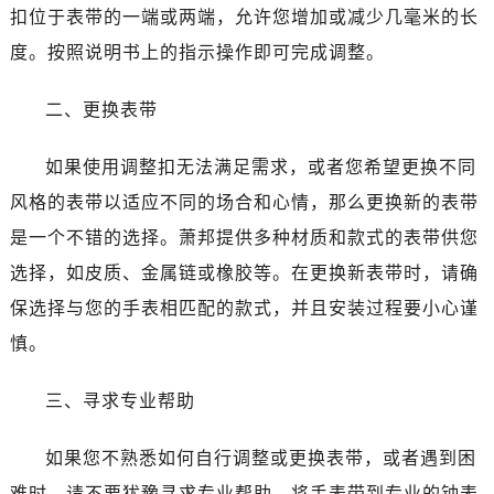
哈尔滨市南岗区东大直街146号上和置地广场金座12层1214室（需提前预约）
扣位于表带的一端或两端，允许您增加或减少几毫米的长
大连市中山区人民路15号国际金融大厦7层G室（需提前预约）
度。按照说明书上的指示操作即可完成调整。
佛山市禅城区季华五路57号万科金融中心C座12层1205室（需提前预约）
东莞市东城街道鸿福东路1号民盈国贸中心T1写字楼9层907室（需提前预约）
二、更换表带
无锡市梁溪区人民中路139号恒隆广场写字楼1座11层1104室（需提前预约）
南通市崇川区工农路57号圆融广场写字楼16层1603室（需提前预约）
如果使用调整扣无法满足需求，或者您希望更换不同
苏州市苏州工业园区星港街199号苏州中心办公楼C座22层08室（需提前预约）
风格的表带以适应不同的场合和心情，那么更换新的表带
武汉市江汉区解放大道686号世界贸易大厦38层09室（需提前预约）
是一个不错的选择。萧邦提供多种材质和款式的表带供您
南宁市青秀区金湖路59号地王大厦12楼1224室（需提前预约）
选择，如皮质、金属链或橡胶等。在更换新表带时，请确
合肥市蜀山区潜山路111号万象城华润大厦B座12楼03室（需提前预约）
保选择与您的手表相匹配的款式，并且安装过程要小心谨
泉州市丰泽区宝洲路729号浦西万达中心写字楼A座7楼709室（需提前预约）
慎。
青岛市南区山东路6号华润大厦B座22层04室（需提前预约）
烟台市芝罘区胜利路139号万达金融中心A座907室（需提前预约）
三、寻求专业帮助
长春市朝阳区西安大路727号中银大厦A座(旺进大厦)18层09室（需提前预约）
贵阳市南明区都司高架桥路33号亨特国际金融中心14楼14D（需提前预约）
如果您不熟悉如何自行调整或更换表带，或者遇到困
昆明市盘龙区北京路928号同德昆明广场写字楼10层06室（需提前预约）
难时，请不要犹豫寻求专业帮助。将手表带到专业的钟表