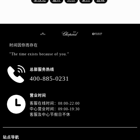
山东省日照市东港区烟台路萧邦售后服务中心（需提前预约）
山东省泰安市泰山区财源街道泰山大街萧邦售后服务中心（需提前预约）
山东省威海市环翠区新威海路89号振华商厦一楼名表维修萧邦售后服务中心（需提前预约）
山东省潍坊市奎文区东风东街萧邦售后服务中心（需提前预约）
山东省枣庄市滕州市北辛路与善国路交叉口萧邦售后服务中心（需提前预约）
时间因你而存在
山东省淄博市张店区金晶大道萧邦售后服务中心（需提前预约）
"The time exists because of you.”
上海市黄浦区南京东路299号宏伊国际广场写字楼8层806室萧邦售后服务中心（需提前预约）
上海市徐汇区虹桥路3号港汇中心2座37层3705室萧邦售后服务中心（需提前预约）
总部服务热线
浙江省杭州市上城区钱江路1366号华润大厦A座5层503-5室萧邦售后服务中心（需提前预约）
400-885-0231
浙江省湖州市吴兴区劳动路萧邦售后服务中心（需提前预约）
浙江省嘉兴市南湖区广益路705号嘉兴世界贸易中心A座13层1304室萧邦售后服务中心（需提前预约）
营业时间
浙江省金华市金东区东市南街777号金华万达广场4号楼22楼2209室萧邦售后服务中心（需提前预约）
客服在线时间：08:00-22:00
浙江省丽水市莲都区解放街萧邦售后服务中心（需提前预约）
中心营业时间：09:00-19:30
客服及中心节假日不休
浙江省宁波市江北区大闸南路500号来福士广场办公楼20层2009室萧邦售后服务中心（需提前预约）
浙江省衢州市柯城区上街萧邦售后服务中心（需提前预约）
浙江省绍兴市越城区胜利东路379号世茂天际中心写字楼8层805室萧邦售后服务中心（需提前预约）
站点导航