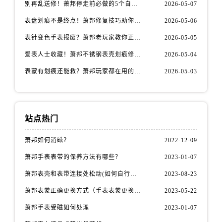
安徽省安庆市迎江区人民路萧邦售后服务中心（需提前预约）
别再乱送修！萧邦停走前必做的5个自检步骤
2026-05-07
安徽省蚌埠市蚌山区淮河路萧邦售后服务中心（需提前预约）
表盘划痕不是终点！萧邦修复技巧助你重拾自信
2026-05-06
安徽省亳州市谯城区魏武大道萧邦售后服务中心（需提前预约）
表针变色手表报废？萧邦老玩家教你正确应对
2026-05-05
安徽省池州市贵池区长江路萧邦售后服务中心（需提前预约）
爱表人士收藏！萧邦不锈钢表壳划痕修复指南
2026-05-04
安徽省滁州市琅琊区南谯北路萧邦售后服务中心（需提前预约）
表蒙有划痕还能救？萧邦玩家都在用的修复方法
2026-05-03
安徽省阜阳市颍州区颍州北路萧邦售后服务中心（需提前预约）
安徽省淮北市相山区淮海路萧邦售后服务中心（需提前预约）
安徽省淮南市田家庵区国庆中路萧邦售后服务中心（需提前预约）
安徽省黄山市屯溪区黄山西路萧邦售后服务中心（需提前预约）
站点热门
安徽省六安市金安区解放中路萧邦售后服务中心（需提前预约）
萧邦如何消磁？
2022-12-09
安徽省马鞍山市雨山区湖南西路萧邦售后服务中心（需提前预约）
安徽省宿州市埇桥区人民中路萧邦售后服务中心（需提前预约）
萧邦手表表带的保养方法有哪些？
2023-01-07
安徽省铜陵市铜官区石城大道萧邦售后服务中心（需提前预约）
萧邦表壳和表带连接处松动(如何自行修复)
2023-08-23
安徽省芜湖市镜湖区中山路步行街萧邦售后服务中心（需提前预约）
萧邦表蒙正确更换方式（手表表蒙更换知识）
2023-05-22
安徽省宣城市宣州区叠嶂西路萧邦售后服务中心（需提前预约）
萧邦手表受磁如何处理
2023-01-07
福建省龙岩市新罗区九一南路萧邦售后服务中心（需提前预约）