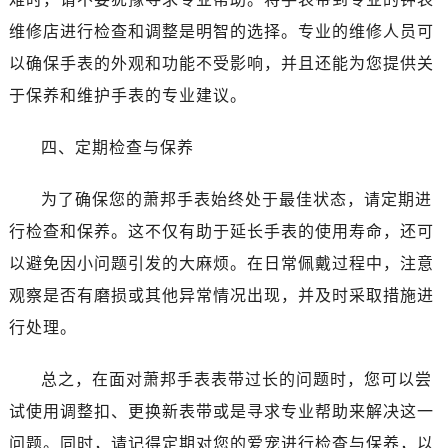
石家庄市长安区中山东路39号勒泰中心写字楼B座13层07室（需提前预约）
维修店进行检查和调整是明智的选择。专业的维修人员可
西安市碑林区南关正街88号华侨城长安国际中心E座6楼10室（需提前预约）
以确保手表的外观和功能不受影响，并且还能为您提供关
海口市龙华区金贸东路5号海口华润大厦B座17层1707室（需提前预约）
唐山市路南区新华东道100号万达广场写字楼A座10层1002室（需提前预约）
于保养和维护手表的专业建议。
黑龙江省大庆市萨尔图区会战大街萧邦售后服务中心（需提前预约）
四、定期检查与保养
黑龙江省鹤岗市向阳区红军路萧邦售后服务中心（需提前预约）
黑龙江省黑河市爱辉区中央街萧邦售后服务中心（需提前预约）
为了确保您的萧邦手表始终处于最佳状态，请定期进
黑龙江省鸡西市鸡冠区红军路萧邦售后服务中心（需提前预约）
行检查和保养。这不仅有助于延长手表的使用寿命，还可
黑龙江省佳木斯市向阳区长安路萧邦售后服务中心（需提前预约）
黑龙江省牡丹江市东安区太平路萧邦售后服务中心（需提前预约）
以避免因小问题引发的大麻烦。在日常佩戴过程中，注意
黑龙江省七台河市桃山区大同街萧邦售后服务中心（需提前预约）
观察是否有磨损或其他异常情况出现，并及时采取措施进
黑龙江省齐齐哈尔市龙沙区龙华路萧邦售后服务中心（需提前预约）
行处理。
黑龙江省双鸭山市尖山区新兴大街萧邦售后服务中心（需提前预约）
黑龙江省绥化市北林区新华街与康庄路交叉口萧邦售后服务中心（需提前预约）
总之，在面对萧邦手表表带过长的问题时，您可以尝
黑龙江省伊春市伊美区通河路萧邦售后服务中心（需提前预约）
试使用调整扣、更换新表带或是寻求专业帮助来解决这一
吉林省白城市洮北区明仁南街萧邦售后服务中心（需提前预约）
问题。同时，请记得定期对您的爱宠进行检查与保养，以