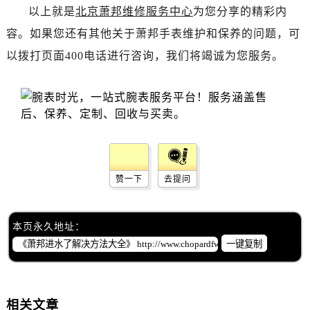
辽宁省辽阳市白塔区新运大街萧邦售后服务中心（需提前预约）
以上就是
北京萧邦维修服务中心
为您分享的精彩内
辽宁省盘锦市兴隆台区石油大街萧邦售后服务中心（需提前预约）
容。如果您还有其他关于萧邦手表维护和保养的问题，可
辽宁省铁岭市银州区南马路萧邦售后服务中心（需提前预约）
以拨打页面400电话进行咨询，我们将竭诚为您服务。
辽宁省营口市站前区市府路与渤海大街交叉口萧邦售后服务中心（需提前预约）
辽宁省沈阳市沈河区中街路137号亨得利名表维修授权店1楼萧邦售后服务中心（需提前预约）
辽宁省沈阳市沈河区中街路83号亨得利名表维修授权店1楼萧邦售后服务中心（需提前预约）
北京市朝阳区建国门外大街甲6号华熙国际中心D座11层1102室萧邦售后服务中心（需提前预约）
北京市东城区东长安街1号王府井东方广场W3座6层602室萧邦售后服务中心（需提前预约）
河北省保定市竞秀区朝阳北大街北国先天下萧邦售后服务中心（需提前预约）
内蒙古自治区阿拉善盟市左旗土尔扈特大街萧邦售后服务中心（需提前预约）
赞一下
去提问
内蒙古自治区巴彦淖尔市临河区新华街萧邦售后服务中心（需提前预约）
内蒙古自治区包头市青山区幸福路甲3号王府井百货名表维修萧邦售后服务中心（需提前预约）
本页永久地址：
内蒙古自治区赤峰市红山区哈达街萧邦售后服务中心（需提前预约）
一键复制
内蒙古自治区鄂尔多斯市东胜区伊金霍洛街萧邦售后服务中心（需提前预约）
内蒙古自治区呼伦贝尔市海拉尔区中央街萧邦售后服务中心（需提前预约）
内蒙古自治区通辽市科尔沁区明仁大街萧邦售后服务中心（需提前预约）
相关文章