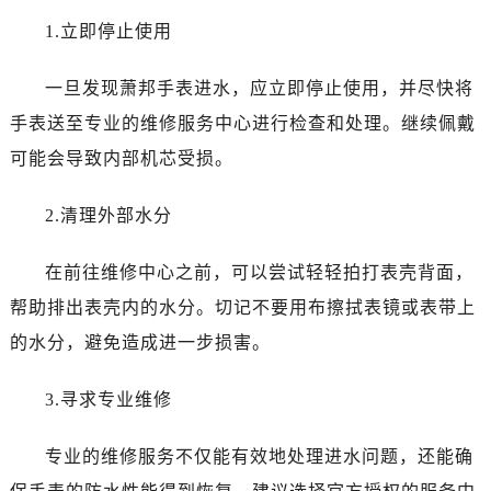
哈尔滨市南岗区东大直街146号上和置地广场金座12层1214室（需提前预约）
1.立即停止使用
大连市中山区人民路15号国际金融大厦7层G室（需提前预约）
佛山市禅城区季华五路57号万科金融中心C座12层1205室（需提前预约）
一旦发现萧邦手表进水，应立即停止使用，并尽快将
东莞市东城街道鸿福东路1号民盈国贸中心T1写字楼9层907室（需提前预约）
手表送至专业的维修服务中心进行检查和处理。继续佩戴
无锡市梁溪区人民中路139号恒隆广场写字楼1座11层1104室（需提前预约）
可能会导致内部机芯受损。
南通市崇川区工农路57号圆融广场写字楼16层1603室（需提前预约）
苏州市苏州工业园区星港街199号苏州中心办公楼C座22层08室（需提前预约）
2.清理外部水分
武汉市江汉区解放大道686号世界贸易大厦38层09室（需提前预约）
南宁市青秀区金湖路59号地王大厦12楼1224室（需提前预约）
在前往维修中心之前，可以尝试轻轻拍打表壳背面，
合肥市蜀山区潜山路111号万象城华润大厦B座12楼03室（需提前预约）
帮助排出表壳内的水分。切记不要用布擦拭表镜或表带上
泉州市丰泽区宝洲路729号浦西万达中心写字楼A座7楼709室（需提前预约）
的水分，避免造成进一步损害。
青岛市南区山东路6号华润大厦B座22层04室（需提前预约）
烟台市芝罘区胜利路139号万达金融中心A座907室（需提前预约）
3.寻求专业维修
长春市朝阳区西安大路727号中银大厦A座(旺进大厦)18层09室（需提前预约）
贵阳市南明区都司高架桥路33号亨特国际金融中心14楼14D（需提前预约）
专业的维修服务不仅能有效地处理进水问题，还能确
昆明市盘龙区北京路928号同德昆明广场写字楼10层06室（需提前预约）