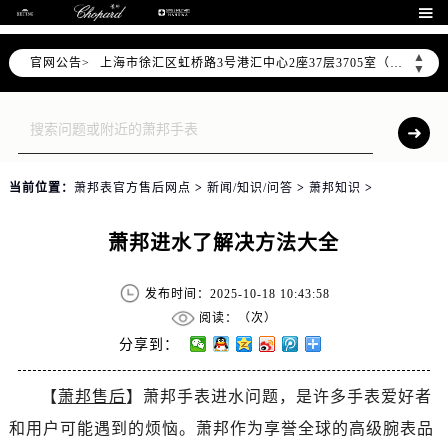
北京市朝阳区建国门外大街甲6号华熙国际中心D座11层1102室（需提前预约）

天津市和平区赤峰道136号天津国际金融中心26层2603室（需提前预约）
▲
官网公告>
上海市徐汇区虹桥路3号港汇中心2座37层3705室（需提前预约）
▼
上海市黄浦区南京东路299号宏伊国际广场写字楼8层806室（需提前预约）
南京市秦淮区中山南路1号南京中心22层22-C1-C3室（需提前预约）
常州市新北区龙锦路1590号现代传媒中心5号楼10层1008室（需提前预约）
徐州市鼓楼区淮海东路29号苏宁广场IFC国际金融中心35层3508室（需提前预约）
当前位置：
萧邦表官方售后网点
>
新闻/知识/问答
>
萧邦知识
>
扬州市邗江区国展路29号星耀天地写字楼1号楼18层1803室（需提前预约）
盐城市盐都区世纪大道5号盐城金融城写字楼1号楼16层1604室（需提前预约）
萧邦进水了解决方法大全
泰州市海陵区永定东路399号置地商务中心东塔（华润万象城）17层1706室（需提前预约）
宁波市江北区大闸南路500号来福士广场办公楼20层2009室（需提前预约）
发布时间：2025-10-18 10:43:58
杭州市上城区钱江路1366号华润大厦A座5层503-5室（需提前预约）
阅读：（
次）
金华市金东区东市南街777号金华万达广场4号楼22楼2209室（需提前预约）
分享到：
绍兴市越城区胜利东路379号世茂天际中心写字楼8层805室（需提前预约）
【
萧邦售后
】萧邦手表进水问题，是许多手表爱好者
嘉兴市南湖区广益路705号嘉兴世界贸易中心A座13层1304室（需提前预约）
和用户可能遇到的烦恼。萧邦作为享誉全球的高级腕表品
南昌市红谷滩新区红谷中大道998号绿地双子塔（中央广场）A1座办公楼14层14-07室（需提前预约）