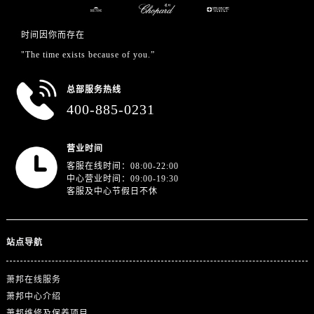
浙江省舟山市定海区解放东路萧邦售后服务中心（需提前预约）
澳门特别行政区大堂区议事亭前地（新马路）萧邦售后服务中心（需提前预约）
时间因你而存在
澳门特别行政区风顺堂区南湾大马路萧邦售后服务中心（需提前预约）
"The time exists because of you.”
澳门特别行政区花地玛堂区关闸广场萧邦售后服务中心（需提前预约）
澳门特别行政区花王堂区大三巴商圈萧邦售后服务中心（需提前预约）
总部服务热线
澳门特别行政区嘉模堂区官也街萧邦售后服务中心（需提前预约）
400-885-0231
澳门省路氹城市金光大道萧邦售后服务中心（需提前预约）
澳门特别行政区望德堂区塔石广场萧邦售后服务中心（需提前预约）
营业时间
福建省福州市晋安区竹屿路6号东二环泰禾广场2号楼5层509室萧邦售后服务中心（需提前预约）
客服在线时间：08:00-22:00
中心营业时间：09:00-19:30
福建省厦门市思明区湖滨东路95号万象城华润大厦B座11层1104室萧邦售后服务中心（需提前预约）
客服及中心节假日不休
广东省潮州市潮安区新风路与潮汕路交汇处萧邦售后服务中心（需提前预约）
广东省广州市天河区天河路230号万菱汇国际中心A塔7层704室萧邦售后服务中心（需提前预约）
广东省广州市越秀区环市东路371-375号世界贸易中心大厦南塔15层1507室萧邦售后服务中心（需提前预约）
站点导航
广东省河源市源城区越王大道萧邦售后服务中心（需提前预约）
萧邦在线服务
广东省惠州市惠城区江北文昌一路7号华贸大厦1座30层3005室萧邦售后服务中心（需提前预约）
萧邦中心介绍
广东省江门市蓬江区广场西路萧邦售后服务中心（需提前预约）
萧邦维修及保养项目