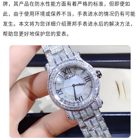
济南市历下区经十路11111号华润中心写字楼（万象城）15层1508室（需提前预约）
牌，其产品在防水性能方面有着严格的标准，但即便如
广州市天河区天河路230号万菱汇国际中心A塔7层704室（需提前预约）
此，由于使用环境或保养不当，手表进水的情况仍有可能
广州市越秀区环市东路371-375号世界贸易中心大厦南塔15层1507室（需提前预约）
发生。本文将为您详细介绍萧邦手表进水后的解决方法，
深圳市罗湖区深南东路5001号华润大厦17层1701室（需提前预约）
帮助您更好地保护您的爱表。
惠州市惠城区江北文昌一路7号华贸大厦（华贸天地）1座30层30-05室（需提前预约）
厦门市思明区湖滨东路95号万象城华润大厦B座11层1104室（需提前预约）
福州市晋安区竹屿路6号东二环泰禾广场2号楼5层509室（需提前预约）
成都市锦江区人民东路6号SAC东原中心24层2406B室（需提前预约）
重庆市江北区观音桥步行街2号融恒时代广场9层902室（需提前预约）
长沙市芙蓉区建湘路393号世茂环球金融中心写字楼10层1013室（需提前预约）
郑州市二七区民主路10号华润大厦29层2905室（需提前预约）
太原市迎泽区迎泽街道解放路15号亨得利名表维修授权店3楼（需提前预约）
沈阳市沈河区中街路137号亨得利名表维修授权店1楼（需提前预约）
沈阳市沈河区中街路83号亨得利名表维修授权店1楼（需提前预约）
乌鲁木齐市天山区红山路26号时代广场（CCMALL）C座17层17-B（需提前预约）
温州市鹿城区锦绣路1067号置信广场10层1015室（需提前预约）