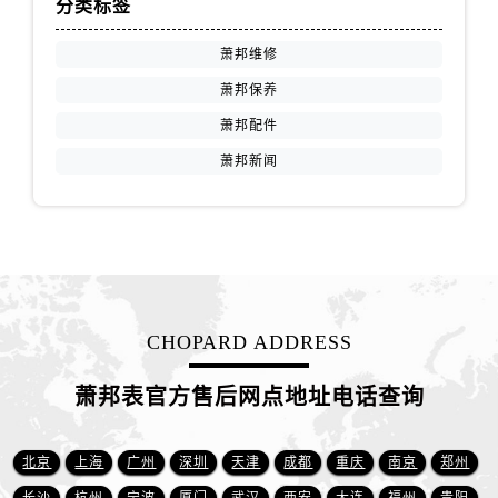
分类标签
江西省赣州市章贡区文清路萧邦售后服务中心（需提前预约）
江西省吉安市吉州区井冈山大道萧邦售后服务中心（需提前预约）
萧邦维修
江西省景德镇市珠山区珠山中路萧邦售后服务中心（需提前预约）
萧邦保养
江西省九江市浔阳区浔阳路萧邦售后服务中心（需提前预约）
萧邦配件
江西省南昌市红谷滩新区红谷中大道998号绿地双子塔（中央广场）A1座办公楼14层1407室萧邦售后服务中心（需提前预约）
萧邦新闻
江西省萍乡市安源区萍安北大道与康庄路交叉口萧邦售后服务中心（需提前预约）
江西省上饶市信州区滨江西路萧邦售后服务中心（需提前预约）
江西省新余市渝水区北湖西路萧邦售后服务中心（需提前预约）
江西省宜春市袁州区中山中路萧邦售后服务中心（需提前预约）
江西省鹰潭市月湖区胜利东路萧邦售后服务中心（需提前预约）
山东省德州市德城区东风中路萧邦售后服务中心（需提前预约）
CHOPARD ADDRESS
山东省东营市东营区济南路萧邦售后服务中心（需提前预约）
山东省济南市历下区经十路11111号华润中心写字楼（万象城）15层1508室萧邦售后服务中心（需提前预约）
萧邦表官方售后网点地址电话查询
山东省济宁市任城区太白楼路萧邦售后服务中心（需提前预约）
山东省莱芜市文化南路8号银座商城名表维修一楼名表维修萧邦售后服务中心（需提前预约）
北京
上海
广州
深圳
天津
成都
重庆
南京
郑州
山东省临沂市兰山区解放路萧邦售后服务中心（需提前预约）