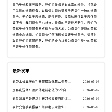
安徽省安庆市迎江区人民路萧邦售后服务中心（需提前预约）
业的维修和保养服务。我们的技师拥有丰富的经验，并配备
安徽省蚌埠市蚌山区淮河路萧邦售后服务中心（需提前预约）
了先进的维修设备，以确保为您的萧邦手表提供一流的维修
安徽省亳州市谯城区魏武大道萧邦售后服务中心（需提前预约）
服务，无论是手表维修、配件更换、故障诊断还是手表保养
安徽省池州市贵池区长江路萧邦售后服务中心（需提前预约）
等服务，我们都会用心对待，让您的手表焕发新生。我们的
萧邦维修保养服务网点遍布全国各地，为您提供便捷的萧邦
安徽省滁州市琅琊区南谯北路萧邦售后服务中心（需提前预约）
维修中心选择。如果您有任何问题或需要维修服务，请随时
安徽省阜阳市颍州区颍州北路萧邦售后服务中心（需提前预约）
联系我们的客服团队，我们将全力以赴为您提供专业的萧邦
安徽省淮北市相山区淮海路萧邦售后服务中心（需提前预约）
手表维修保养服务。
安徽省淮南市田家庵区国庆中路萧邦售后服务中心（需提前预约）
安徽省黄山市屯溪区黄山西路萧邦售后服务中心（需提前预约）
安徽省六安市金安区解放中路萧邦售后服务中心（需提前预约）
最新发布
安徽省马鞍山市雨山区湖南西路萧邦售后服务中心（需提前预约）
安徽省宿州市埇桥区人民中路萧邦售后服务中心（需提前预约）
表带太长显廉价？萧邦精致佩戴从调整开始！
2026-05-08
安徽省铜陵市铜官区石城大道萧邦售后服务中心（需提前预约）
别再乱送修！萧邦停走前必做的5个自检步骤
2026-05-07
安徽省芜湖市镜湖区中山路步行街萧邦售后服务中心（需提前预约）
表盘划痕不是终点！萧邦修复技巧助你重拾自信
2026-05-06
安徽省宣城市宣州区叠嶂西路萧邦售后服务中心（需提前预约）
福建省龙岩市新罗区九一南路萧邦售后服务中心（需提前预约）
表针变色手表报废？萧邦老玩家教你正确应对
2026-05-05