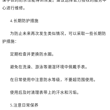
保手表的防水性能得到恢复。建议选择官方授权的服务中
石家庄市长安区中山东路39号勒泰中心写字楼B座13层07室（需提前预约）
心进行维修。
西安市碑林区南关正街88号华侨城长安国际中心E座6楼10室（需提前预约）
海口市龙华区金贸东路5号海口华润大厦B座17层1707室（需提前预约）
4.长期防护措施
唐山市路南区新华东道100号万达广场写字楼A座10层1002室（需提前预约）
黑龙江省大庆市萨尔图区会战大街萧邦售后服务中心（需提前预约）
为防止未来再次发生类似情况，可以采取一些长期防
黑龙江省鹤岗市向阳区红军路萧邦售后服务中心（需提前预约）
护措施：
黑龙江省黑河市爱辉区中央街萧邦售后服务中心（需提前预约）
黑龙江省鸡西市鸡冠区红军路萧邦售后服务中心（需提前预约）
定期检查并更换防水圈。
黑龙江省佳木斯市向阳区长安路萧邦售后服务中心（需提前预约）
黑龙江省牡丹江市东安区太平路萧邦售后服务中心（需提前预约）
避免在洗澡、游泳等潮湿环境中佩戴手表。
黑龙江省七台河市桃山区大同街萧邦售后服务中心（需提前预约）
黑龙江省齐齐哈尔市龙沙区龙华路萧邦售后服务中心（需提前预约）
在日常使用中注意防水等级，不要超范围使用。
黑龙江省双鸭山市尖山区新兴大街萧邦售后服务中心（需提前预约）
黑龙江省绥化市北林区新华街与康庄路交叉口萧邦售后服务中心（需提前预约）
使用后及时清理表带上的汗水和污垢。
黑龙江省伊春市伊美区通河路萧邦售后服务中心（需提前预约）
吉林省白城市洮北区明仁南街萧邦售后服务中心（需提前预约）
5.注意日常保养