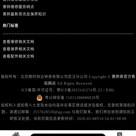
广东省揭阳市榕城进贤门步行街萧邦售后服务中心（需提前预约）
萧邦维修服务网点
广东省茂名市电白区水东街道迎宾大道萧邦售后服务中心（需提前预约）
萧邦最新资讯及保养知识
广东省梅州市梅江区金燕大道萧邦售后服务中心（需提前预约）
热门标签
广东省清远市清城区湖西路萧邦售后服务中心（需提前预约）
广东省汕头市龙湖区长平路萧邦售后服务中心（需提前预约）
查看维修相关文档
广东省汕尾市城区香洲街道园林社区翠园街萧邦售后服务中心（需提前预约）
查看保养相关文档
广东省韶关市武江区芙蓉新区与老城中心交汇处萧邦售后服务中心（需提前预约）
查看配件相关文档
广东省深圳市罗湖区深南东路5001号华润大厦17层1701室萧邦售后服务中心（需提前预约）
广东省阳江市江城区东风一路萧邦售后服务中心（需提前预约）
版权所有：北京精时恒达钟表有限公司武汉分公司 Copyright ©
萧邦表官方售
广东省云浮市云城区金山路萧邦售后服务中心（需提前预约）
后网点
All Rights Reserved
广东省湛江市赤坎区观海北路萧邦售后服务中心（需提前预约）
ICP备案/许可证号：
鄂ICP备2025141274号-23
|
XML
广东省肇庆市端州区信安大道与砚都大道交汇处萧邦售后服务中心（需提前预约）
粤公网安备 11011306006028号
广西壮族自治区百色市右江区中山二路萧邦售后服务中心（需提前预约）
如权利人或知情人士发现本站内容存在事实错误或涉及版权、名誉权等侵权问
题，请通过邮箱：2557628530@qq.com 与我们联系，我们将在收到通知后立
广西壮族自治区北海市海城区北京路萧邦售后服务中心（需提前预约）
即依法处理。当前页面信息更新时间：2026-05-08T14:54:02+08:00
广西壮族自治区崇左市江州区石景林街道友谊大道与丽川路交汇处萧邦售后服务中心（需提前预约）
广西壮族自治区防城港市港口区金花茶大道萧邦售后服务中心（需提前预约）
