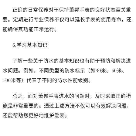
吉林省白山市浑江区浑江大街萧邦售后服务中心（需提前预约）
正确的日常保养对于保持萧邦手表的良好状态至关重
吉林省吉林市船营区河南街萧邦售后服务中心（需提前预约）
吉林省辽源市龙山区人民大街萧邦售后服务中心（需提前预约）
要。定期进行专业保养不仅可以延长手表的使用寿命，还
吉林省梅河口市新华街道梅河大街萧邦售后服务中心（需提前预约）
能确保其功能正常运行。
吉林省四平市铁东区紫气大路与南九经街交汇处萧邦售后服务中心（需提前预约）
吉林省松原市宁江区五环大街萧邦售后服务中心（需提前预约）
6.学习基本知识
吉林省通化市东昌区环通乡江南大街萧邦售后服务中心（需提前预约）
了解一些关于防水的基本知识也有助于预防和解决进
吉林省延边市延吉市解放路萧邦售后服务中心（需提前预约）
辽宁省鞍山市铁东区站前街萧邦售后服务中心（需提前预约）
水问题。例如，不同类型的防水标示（如30米、50米、
辽宁省本溪市平山区胜利路萧邦售后服务中心（需提前预约）
100米等）代表了不同的防水性能级别。
辽宁省朝阳市双塔区新华路萧邦售后服务中心（需提前预约）
辽宁省丹东市振兴区七经街萧邦售后服务中心（需提前预约）
总之，面对萧邦手表进水的问题时，及时采取正确措
辽宁省抚顺市新抚区东一路萧邦售后服务中心（需提前预约）
施是非常重要的。通过上述方法不仅可以有效解决问题，
辽宁省阜新市海州区解放大街萧邦售后服务中心（需提前预约）
还能帮助您更好地维护爱表。
辽宁省葫芦岛市连山区中央路萧邦售后服务中心（需提前预约）
辽宁省锦州市古塔区中央大街萧邦售后服务中心（需提前预约）