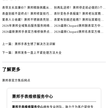
内蒙古自治区乌海市海勃湾区人民南路萧邦售后服务中心（需提前预约）
表带太长显廉价？萧邦精致佩戴从调整开始！
别再乱送修！萧邦停走前必做的5个自检步骤
内蒙古自治区乌兰察布市集宁区恩和大街萧邦售后服务中心（需提前预约）
表盘划痕不是终点！萧邦修复技巧助你重拾自信
表针变色手表报废？萧邦老玩家教你正确应对
内蒙古自治区锡林郭勒盟市锡林浩特市光明街与额尔敦路交叉口萧邦售后服务中心（需提前预约）
爱表人士收藏！萧邦不锈钢表壳划痕修复指南
表蒙有划痕还能救？萧邦玩家都在用的修复方法
内蒙古自治区兴安盟市乌兰浩特市兴安大街萧邦售后服务中心（需提前预约）
2026年萧邦全域售后服务服务网络迭代升级公告（最新电话及地址）
2026最新Chopard萧邦腕表官方中心网点地址实地探访报告
山西省大同市平城区迎宾街萧邦售后服务中心（需提前预约）
2026最新萧邦手表官方维修保养点地址考察报告
2026最新Chopard萧邦名表官方维修服务点地址调研报告
山西省晋城市城区黄华街萧邦售后服务中心（需提前预约）
山西省晋中市榆次区顺城街萧邦售后服务中心（需提前预约）
上一篇：
萧邦手表生锈了解决方法详解
山西省临汾市尧都区解放路萧邦售后服务中心（需提前预约）
下一篇：
萧邦发条一直上不紧处理方法大全
山西省吕梁市离石区永宁中路与建设街交叉口萧邦售后服务中心（需提前预约）
山西省朔州市朔城区怡西路与鄯阳西街交汇处萧邦售后服务中心（需提前预约）
了解更多
山西省忻州市忻府区和平东街与七一南路交叉口萧邦售后服务中心（需提前预约）
山西省阳泉市郊区平阳东街与新城大道交叉口萧邦售后服务中心（需提前预约）
萧邦表官方售后网点
山西省运城市盐湖区河东街萧邦售后服务中心（需提前预约）
山西省长治市潞州区英雄中路萧邦售后服务中心（需提前预约）
山西省太原市迎泽区迎泽街道解放路15号亨得利名表维修授权店3楼萧邦售后服务中心（需提前预约）
萧邦手表维修服务中心
天津市和平区赤峰道136号天津国际金融中心26层2603室萧邦售后服务中心（需提前预约）
萧邦手表维修服务中心
拥有专业团队，致力于为客户提供专