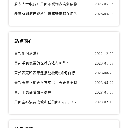
福建省南平市建阳区人民西路萧邦售后服务中心（需提前预约）
爱表人士收藏！萧邦不锈钢表壳划痕修复指南
2026-05-04
福建省宁德市蕉城区天湖东路萧邦售后服务中心（需提前预约）
表蒙有划痕还能救？萧邦玩家都在用的修复方法
2026-05-03
福建省莆田市城厢区霞林街道荔华东大道萧邦售后服务中心（需提前预约）
福建省三明市三元区东乾二路萧邦售后服务中心（需提前预约）
福建省漳州市龙文区步港路萧邦售后服务中心（需提前预约）
站点热门
江苏省常州市新北区龙锦路1590号现代传媒中心5号楼10层1008室萧邦售后服务中心（需提前预约）
江苏省淮安市清江浦区淮海北路萧邦售后服务中心（需提前预约）
萧邦如何消磁？
2022-12-09
江苏省连云港市海州区通灌北路萧邦售后服务中心（需提前预约）
萧邦手表表带的保养方法有哪些？
2023-01-07
江苏省南京市秦淮区中山南路1号南京中心22层22-C1-C3室萧邦售后服务中心（需提前预约）
萧邦表壳和表带连接处松动(如何自行修复)
2023-08-23
江苏省宿迁市宿城区西湖路萧邦售后服务中心（需提前预约）
江苏省泰州市海陵区永定东路399号置地商务中心东塔（华润万象城）17层1706室萧邦售后服务中心（需提前预约）
萧邦表蒙正确更换方式（手表表蒙更换知识）
2023-05-22
江苏省徐州市鼓楼区淮海东路29号苏宁广场IFC国际金融中心35层3508室萧邦售后服务中心（需提前预约）
萧邦手表受磁如何处理
2023-01-07
江苏省盐城市盐都区世纪大道5号盐城金融城写字楼1号楼16层1604室萧邦售后服务中心（需提前预约）
萧邦宣布演员成毅出任萧邦Happy Diamonds系列品牌大使
2023-02-18
江苏省扬州市邗江区国展路29号星耀天地写字楼1号楼18层1803室萧邦售后服务中心（需提前预约）
江苏省镇江市京口区中山东路萧邦售后服务中心（需提前预约）
江西省抚州市临川区赣东大道萧邦售后服务中心（需提前预约）