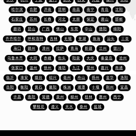
长沙
杭州
宁波
厦门
武汉
西安
大连
福州
贵阳
山东省日照市东港区烟台路萧邦售后服务中心（需提前预约）
哈尔滨
合肥
济南
昆明
南昌
南宁
青岛
沈阳
山东省泰安市泰山区财源街道泰山大街萧邦售后服务中心（需提前预约）
山东省威海市环翠区新威海路89号振华商厦一楼名表维修萧邦售后服务中心（需提前预约）
石家庄
苏州
长春
河北
太原
保定
唐山
邯郸
山东省潍坊市奎文区东风东街萧邦售后服务中心（需提前预约）
廊坊
昆山
广西
佛山
东莞
中山
德阳
绵阳
山东省枣庄市滕州市北辛路与善国路交叉口萧邦售后服务中心（需提前预约）
齐齐哈尔
呼和浩特
吉林
无锡
芜湖
珠海
汕头
三亚
山东省淄博市张店区金晶大道萧邦售后服务中心（需提前预约）
海口
赣州
漳州
拉萨
青海
新疆
兰州
银川
上海市黄浦区南京东路299号宏伊国际广场写字楼8层806室萧邦售后服务中心（需提前预约）
乌鲁木齐
大同
赤峰
包头
阳泉
大庆
秦皇岛
沧州
上海市徐汇区虹桥路3号港汇中心2座37层3705室萧邦售后服务中心（需提前预约）
张家口
温州
徐州
潍坊
九江
常州
嘉兴
南通
浙江省杭州市上城区钱江路1366号华润大厦A座5层503-5室萧邦售后服务中心（需提前预约）
临沂
淮安
烟台
绍兴
亳州
舟山
扬州
金华
洛阳
浙江省湖州市吴兴区劳动路萧邦售后服务中心（需提前预约）
浙江省嘉兴市南湖区广益路705号嘉兴世界贸易中心A座13层1304室萧邦售后服务中心（需提前预约）
岳阳
衡阳
黄石
襄阳
株洲
湘潭
十堰
荆州
宜昌
浙江省金华市金东区东市南街777号金华万达广场4号楼22楼2209室萧邦售后服务中心（需提前预约）
许昌
南阳
常德
泉州
柳州
桂林
惠州
西宁
浙江省丽水市莲都区解放街萧邦售后服务中心（需提前预约）
攀枝花
遵义
天水
泰州
盐城
浙江省宁波市江北区大闸南路500号来福士广场办公楼20层2009室萧邦售后服务中心（需提前预约）
浙江省衢州市柯城区上街萧邦售后服务中心（需提前预约）
浙江省绍兴市越城区胜利东路379号世茂天际中心写字楼8层805室萧邦售后服务中心（需提前预约）