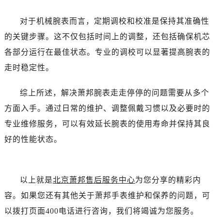
吉林省白山市浑江区浑江大街萧邦售后服务中心（需提前预约）
吉林省吉林市船营区河南街萧邦售后服务中心（需提前预约）
对于机械腕表而言，定期调校和校准是保持其准确性
吉林省辽源市龙山区人民大街萧邦售后服务中心（需提前预约）
的关键步骤。这不仅包括时间上的调整，还包括确保机芯
吉林省梅河口市新华街道梅河大街萧邦售后服务中心（需提前预约）
各部分运行在最佳状态。专业的调校可以显著提高腕表的
吉林省四平市铁东区紫气大路与南九经街交汇处萧邦售后服务中心（需提前预约）
走时稳定性。
吉林省松原市宁江区五环大街萧邦售后服务中心（需提前预约）
吉林省通化市东昌区环通乡江南大街萧邦售后服务中心（需提前预约）
综上所述，解决萧邦腕表走走停停的问题需要从多个
吉林省延边市延吉市解放路萧邦售后服务中心（需提前预约）
方面入手。通过日常的维护、调整佩戴习惯以及必要时的
辽宁省鞍山市铁东区站前街萧邦售后服务中心（需提前预约）
专业维修服务，可以有效延长腕表的使用寿命并保持其良
辽宁省本溪市平山区胜利路萧邦售后服务中心（需提前预约）
好的性能状态。
辽宁省朝阳市双塔区新华路萧邦售后服务中心（需提前预约）
辽宁省丹东市振兴区七经街萧邦售后服务中心（需提前预约）
辽宁省抚顺市新抚区东一路萧邦售后服务中心（需提前预约）
以上就是
北京萧邦售后服务中心
为您分享的精彩内
辽宁省阜新市海州区解放大街萧邦售后服务中心（需提前预约）
辽宁省葫芦岛市连山区中央路萧邦售后服务中心（需提前预约）
容。如果您还有其他关于萧邦手表维护和保养的问题，可
辽宁省锦州市古塔区中央大街萧邦售后服务中心（需提前预约）
以拨打页面400电话进行咨询，我们将竭诚为您服务。