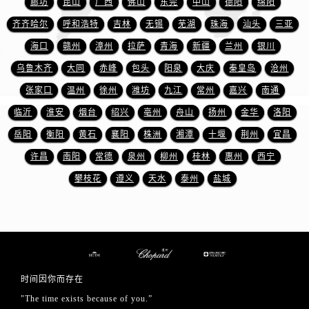
廊坊
昆山
广西
佛山
东莞
中山
德阳
绵阳
山东省日照市东港区烟台路萧邦售后服务中心（需提前预约）
山东省泰安市泰山区财源街道泰山大街萧邦售后服务中心（需提前预约）
齐齐哈尔
呼和浩特
吉林
无锡
芜湖
珠海
汕头
三亚
山东省威海市环翠区新威海路89号振华商厦一楼名表维修萧邦售后服务中心（需提前预约）
海口
赣州
漳州
拉萨
青海
新疆
兰州
银川
山东省潍坊市奎文区东风东街萧邦售后服务中心（需提前预约）
乌鲁木齐
大同
赤峰
包头
阳泉
大庆
秦皇岛
沧州
山东省枣庄市滕州市北辛路与善国路交叉口萧邦售后服务中心（需提前预约）
张家口
温州
徐州
潍坊
九江
常州
嘉兴
南通
山东省淄博市张店区金晶大道萧邦售后服务中心（需提前预约）
临沂
淮安
烟台
绍兴
亳州
舟山
扬州
金华
洛阳
上海市黄浦区南京东路299号宏伊国际广场写字楼8层806室萧邦售后服务中心（需提前预约）
岳阳
衡阳
黄石
襄阳
株洲
湘潭
十堰
荆州
宜昌
上海市徐汇区虹桥路3号港汇中心2座37层3705室萧邦售后服务中心（需提前预约）
许昌
南阳
常德
泉州
柳州
桂林
惠州
西宁
浙江省杭州市上城区钱江路1366号华润大厦A座5层503-5室萧邦售后服务中心（需提前预约）
浙江省湖州市吴兴区劳动路萧邦售后服务中心（需提前预约）
攀枝花
遵义
天水
泰州
盐城
浙江省嘉兴市南湖区广益路705号嘉兴世界贸易中心A座13层1304室萧邦售后服务中心（需提前预约）
浙江省金华市金东区东市南街777号金华万达广场4号楼22楼2209室萧邦售后服务中心（需提前预约）
浙江省丽水市莲都区解放街萧邦售后服务中心（需提前预约）
浙江省宁波市江北区大闸南路500号来福士广场办公楼20层2009室萧邦售后服务中心（需提前预约）
浙江省衢州市柯城区上街萧邦售后服务中心（需提前预约）
时间因你而存在
浙江省绍兴市越城区胜利东路379号世茂天际中心写字楼8层805室萧邦售后服务中心（需提前预约）
"The time exists because of you.”