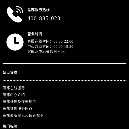
浙江省舟山市定海区解放东路萧邦售后服务中心（需提前预约）
澳门特别行政区大堂区议事亭前地（新马路）萧邦售后服务中心（需提前预约）
总部服务热线
400-885-0231
澳门特别行政区风顺堂区南湾大马路萧邦售后服务中心（需提前预约）
澳门特别行政区花地玛堂区关闸广场萧邦售后服务中心（需提前预约）
营业时间
澳门特别行政区花王堂区大三巴商圈萧邦售后服务中心（需提前预约）
客服在线时间：08:00-22:00
澳门特别行政区嘉模堂区官也街萧邦售后服务中心（需提前预约）
中心营业时间：09:00-19:30
澳门省路氹城市金光大道萧邦售后服务中心（需提前预约）
客服及中心节假日不休
澳门特别行政区望德堂区塔石广场萧邦售后服务中心（需提前预约）
福建省福州市晋安区竹屿路6号东二环泰禾广场2号楼5层509室萧邦售后服务中心（需提前预约）
站点导航
福建省厦门市思明区湖滨东路95号万象城华润大厦B座11层1104室萧邦售后服务中心（需提前预约）
广东省潮州市潮安区新风路与潮汕路交汇处萧邦售后服务中心（需提前预约）
萧邦在线服务
广东省广州市天河区天河路230号万菱汇国际中心A塔7层704室萧邦售后服务中心（需提前预约）
萧邦中心介绍
广东省广州市越秀区环市东路371-375号世界贸易中心大厦南塔15层1507室萧邦售后服务中心（需提前预约）
萧邦维修及保养项目
广东省河源市源城区越王大道萧邦售后服务中心（需提前预约）
萧邦维修服务网点
广东省惠州市惠城区江北文昌一路7号华贸大厦1座30层3005室萧邦售后服务中心（需提前预约）
萧邦最新资讯及保养知识
广东省江门市蓬江区广场西路萧邦售后服务中心（需提前预约）
热门标签