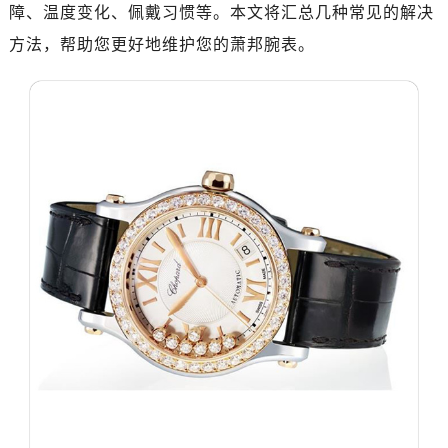
济南市历下区经十路11111号华润中心写字楼（万象城）15层1508室（需提前预约）
障、温度变化、佩戴习惯等。本文将汇总几种常见的解决
广州市天河区天河路230号万菱汇国际中心A塔7层704室（需提前预约）
方法，帮助您更好地维护您的萧邦腕表。
广州市越秀区环市东路371-375号世界贸易中心大厦南塔15层1507室（需提前预约）
深圳市罗湖区深南东路5001号华润大厦17层1701室（需提前预约）
惠州市惠城区江北文昌一路7号华贸大厦（华贸天地）1座30层30-05室（需提前预约）
厦门市思明区湖滨东路95号万象城华润大厦B座11层1104室（需提前预约）
福州市晋安区竹屿路6号东二环泰禾广场2号楼5层509室（需提前预约）
成都市锦江区人民东路6号SAC东原中心24层2406B室（需提前预约）
重庆市江北区观音桥步行街2号融恒时代广场9层902室（需提前预约）
长沙市芙蓉区建湘路393号世茂环球金融中心写字楼10层1013室（需提前预约）
郑州市二七区民主路10号华润大厦29层2905室（需提前预约）
太原市迎泽区迎泽街道解放路15号亨得利名表维修授权店3楼（需提前预约）
沈阳市沈河区中街路137号亨得利名表维修授权店1楼（需提前预约）
沈阳市沈河区中街路83号亨得利名表维修授权店1楼（需提前预约）
乌鲁木齐市天山区红山路26号时代广场（CCMALL）C座17层17-B（需提前预约）
温州市鹿城区锦绣路1067号置信广场10层1015室（需提前预约）