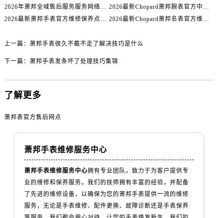
内蒙古自治区乌海市海勃湾区人民南路萧邦售后服务中心（需提前预约）
2026年萧邦全域售后服务服务网络迭代升级公告（最新电话及地址）
2026最新Chopard萧邦腕表官方中心网点地址实地探访报告
内蒙古自治区乌兰察布市集宁区恩和大街萧邦售后服务中心（需提前预约）
2026最新萧邦手表官方维修保养点地址考察报告
2026最新Chopard萧邦名表官方维修服务点地址调研报告
内蒙古自治区锡林郭勒盟市锡林浩特市光明街与额尔敦路交叉口萧邦售后服务中心（需提前预约）
上一篇：
萧邦手表很久不戴不走了解决技巧是什么
内蒙古自治区兴安盟市乌兰浩特市兴安大街萧邦售后服务中心（需提前预约）
山西省大同市平城区迎宾街萧邦售后服务中心（需提前预约）
下一篇：
萧邦手表发条坏了处理技巧集锦
山西省晋城市城区黄华街萧邦售后服务中心（需提前预约）
山西省晋中市榆次区顺城街萧邦售后服务中心（需提前预约）
了解更多
山西省临汾市尧都区解放路萧邦售后服务中心（需提前预约）
山西省吕梁市离石区永宁中路与建设街交叉口萧邦售后服务中心（需提前预约）
萧邦表官方售后网点
山西省朔州市朔城区怡西路与鄯阳西街交汇处萧邦售后服务中心（需提前预约）
山西省忻州市忻府区和平东街与七一南路交叉口萧邦售后服务中心（需提前预约）
萧邦手表维修服务中心
山西省阳泉市郊区平阳东街与新城大道交叉口萧邦售后服务中心（需提前预约）
山西省运城市盐湖区河东街萧邦售后服务中心（需提前预约）
萧邦手表维修服务中心
拥有专业团队，致力于为客户提供专
山西省长治市潞州区英雄中路萧邦售后服务中心（需提前预约）
业的维修和保养服务。我们的技师拥有丰富的经验，并配备
山西省太原市迎泽区迎泽街道解放路15号亨得利名表维修授权店3楼萧邦售后服务中心（需提前预约）
了先进的维修设备，以确保为您的萧邦手表提供一流的维修
服务，无论是手表维修、配件更换、故障诊断还是手表保养
天津市和平区赤峰道136号天津国际金融中心26层2603室萧邦售后服务中心（需提前预约）
等服务，我们都会用心对待，让您的手表焕发新生。我们的