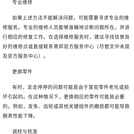
专业维修
石家庄市长安区中山东路39号勒泰中心写字楼B座13层07室（需提前预约）
西安市碑林区南关正街88号华侨城长安国际中心E座6楼10室（需提前预约）
如果上述方法不能解决问题，可能需要寻求专业的维
海口市龙华区金贸东路5号海口华润大厦B座17层1707室（需提前预约）
修服务。专业的维修人员能够准确地诊断问题所在，并进
唐山市路南区新华东道100号万达广场写字楼A座10层1002室（需提前预约）
黑龙江省大庆市萨尔图区会战大街萧邦售后服务中心（需提前预约）
行相应的修复工作。在选择维修服务时，建议寻找信誉良
黑龙江省鹤岗市向阳区红军路萧邦售后服务中心（需提前预约）
好的维修点或直接联系萧邦官方服务中心（尽管文中未提
黑龙江省黑河市爱辉区中央街萧邦售后服务中心（需提前预约）
及官方服务中心）。
黑龙江省鸡西市鸡冠区红军路萧邦售后服务中心（需提前预约）
黑龙江省佳木斯市向阳区长安路萧邦售后服务中心（需提前预约）
更换零件
黑龙江省牡丹江市东安区太平路萧邦售后服务中心（需提前预约）
黑龙江省七台河市桃山区大同街萧邦售后服务中心（需提前预约）
有时，走走停停的问题可能是由于某些零件老化或损
黑龙江省齐齐哈尔市龙沙区龙华路萧邦售后服务中心（需提前预约）
坏引起的。在这种情况下，更换相应的零件可能是必要
黑龙江省双鸭山市尖山区新兴大街萧邦售后服务中心（需提前预约）
的。例如，发条、齿轮或其他关键组件的磨损都可能导致
黑龙江省绥化市北林区新华街与康庄路交叉口萧邦售后服务中心（需提前预约）
腕表性能下降。
黑龙江省伊春市伊美区通河路萧邦售后服务中心（需提前预约）
吉林省白城市洮北区明仁南街萧邦售后服务中心（需提前预约）
调校与校准