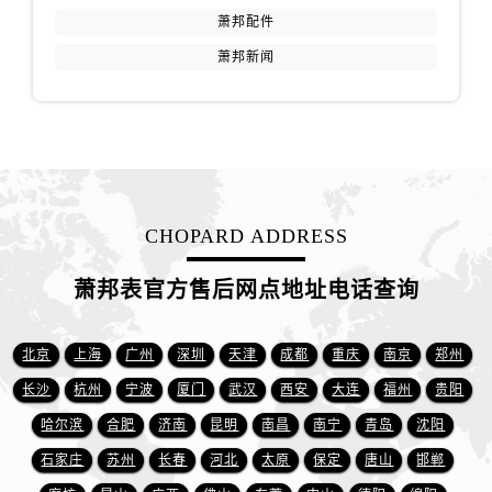
江西省赣州市章贡区文清路萧邦售后服务中心（需提前预约）
萧邦配件
江西省吉安市吉州区井冈山大道萧邦售后服务中心（需提前预约）
萧邦新闻
江西省景德镇市珠山区珠山中路萧邦售后服务中心（需提前预约）
江西省九江市浔阳区浔阳路萧邦售后服务中心（需提前预约）
江西省南昌市红谷滩新区红谷中大道998号绿地双子塔（中央广场）A1座办公楼14层1407室萧邦售后服务中心（需提前预约）
江西省萍乡市安源区萍安北大道与康庄路交叉口萧邦售后服务中心（需提前预约）
江西省上饶市信州区滨江西路萧邦售后服务中心（需提前预约）
江西省新余市渝水区北湖西路萧邦售后服务中心（需提前预约）
CHOPARD ADDRESS
江西省宜春市袁州区中山中路萧邦售后服务中心（需提前预约）
江西省鹰潭市月湖区胜利东路萧邦售后服务中心（需提前预约）
萧邦表官方售后网点地址电话查询
山东省德州市德城区东风中路萧邦售后服务中心（需提前预约）
山东省东营市东营区济南路萧邦售后服务中心（需提前预约）
北京
上海
广州
深圳
天津
成都
重庆
南京
郑州
山东省济南市历下区经十路11111号华润中心写字楼（万象城）15层1508室萧邦售后服务中心（需提前预约）
长沙
杭州
宁波
厦门
武汉
西安
大连
福州
贵阳
山东省济宁市任城区太白楼路萧邦售后服务中心（需提前预约）
哈尔滨
合肥
济南
昆明
南昌
南宁
青岛
沈阳
山东省莱芜市文化南路8号银座商城名表维修一楼名表维修萧邦售后服务中心（需提前预约）
石家庄
苏州
长春
河北
太原
保定
唐山
邯郸
山东省临沂市兰山区解放路萧邦售后服务中心（需提前预约）