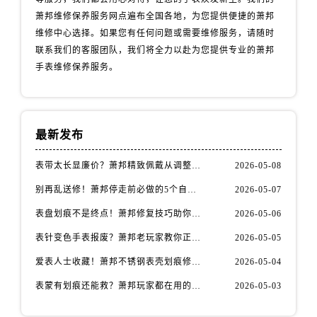
安徽省安庆市迎江区人民路萧邦售后服务中心（需提前预约）
萧邦维修保养服务网点遍布全国各地，为您提供便捷的萧邦
安徽省蚌埠市蚌山区淮河路萧邦售后服务中心（需提前预约）
维修中心选择。如果您有任何问题或需要维修服务，请随时
安徽省亳州市谯城区魏武大道萧邦售后服务中心（需提前预约）
联系我们的客服团队，我们将全力以赴为您提供专业的萧邦
安徽省池州市贵池区长江路萧邦售后服务中心（需提前预约）
手表维修保养服务。
安徽省滁州市琅琊区南谯北路萧邦售后服务中心（需提前预约）
安徽省阜阳市颍州区颍州北路萧邦售后服务中心（需提前预约）
安徽省淮北市相山区淮海路萧邦售后服务中心（需提前预约）
最新发布
安徽省淮南市田家庵区国庆中路萧邦售后服务中心（需提前预约）
安徽省黄山市屯溪区黄山西路萧邦售后服务中心（需提前预约）
表带太长显廉价？萧邦精致佩戴从调整开始！
2026-05-08
安徽省六安市金安区解放中路萧邦售后服务中心（需提前预约）
别再乱送修！萧邦停走前必做的5个自检步骤
2026-05-07
安徽省马鞍山市雨山区湖南西路萧邦售后服务中心（需提前预约）
表盘划痕不是终点！萧邦修复技巧助你重拾自信
2026-05-06
安徽省宿州市埇桥区人民中路萧邦售后服务中心（需提前预约）
表针变色手表报废？萧邦老玩家教你正确应对
2026-05-05
安徽省铜陵市铜官区石城大道萧邦售后服务中心（需提前预约）
爱表人士收藏！萧邦不锈钢表壳划痕修复指南
2026-05-04
安徽省芜湖市镜湖区中山路步行街萧邦售后服务中心（需提前预约）
安徽省宣城市宣州区叠嶂西路萧邦售后服务中心（需提前预约）
表蒙有划痕还能救？萧邦玩家都在用的修复方法
2026-05-03
福建省龙岩市新罗区九一南路萧邦售后服务中心（需提前预约）