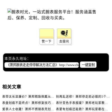
辽宁省辽阳市白塔区新运大街萧邦售后服务中心（需提前预约）
辽宁省盘锦市兴隆台区石油大街萧邦售后服务中心（需提前预约）
辽宁省铁岭市银州区南马路萧邦售后服务中心（需提前预约）
辽宁省营口市站前区市府路与渤海大街交叉口萧邦售后服务中心（需提前预约）
辽宁省沈阳市沈河区中街路137号亨得利名表维修授权店1楼萧邦售后服务中心（需提前预约）
辽宁省沈阳市沈河区中街路83号亨得利名表维修授权店1楼萧邦售后服务中心（需提前预约）
赞一下
去提问
北京市朝阳区建国门外大街甲6号华熙国际中心D座11层1102室萧邦售后服务中心（需提前预约）
北京市东城区东长安街1号王府井东方广场W3座6层602室萧邦售后服务中心（需提前预约）
河北省保定市竞秀区朝阳北大街北国先天下萧邦售后服务中心（需提前预约）
本页永久地址：
内蒙古自治区阿拉善盟市左旗土尔扈特大街萧邦售后服务中心（需提前预约）
一键复制
内蒙古自治区巴彦淖尔市临河区新华街萧邦售后服务中心（需提前预约）
内蒙古自治区包头市青山区幸福路甲3号王府井百货名表维修萧邦售后服务中心（需提前预约）
内蒙古自治区赤峰市红山区哈达街萧邦售后服务中心（需提前预约）
相关文章
内蒙古自治区鄂尔多斯市东胜区伊金霍洛街萧邦售后服务中心（需提前预约）
表带太长显廉价？萧邦精致佩戴从调整开始！
别再乱送修！萧邦停走前必做的5个自检步骤
内蒙古自治区呼伦贝尔市海拉尔区中央街萧邦售后服务中心（需提前预约）
表盘划痕不是终点！萧邦修复技巧助你重拾自信
表针变色手表报废？萧邦老玩家教你正确应对
内蒙古自治区通辽市科尔沁区明仁大街萧邦售后服务中心（需提前预约）
爱表人士收藏！萧邦不锈钢表壳划痕修复指南
表蒙有划痕还能救？萧邦玩家都在用的修复方法