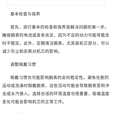
哈尔滨市南岗区东大直街146号上和置地广场金座12层1214室（需提前预约）
大连市中山区人民路15号国际金融大厦7层G室（需提前预约）
基本检查与保养
佛山市禅城区季华五路57号万科金融中心C座12层1205室（需提前预约）
东莞市东城街道鸿福东路1号民盈国贸中心T1写字楼9层907室（需提前预约）
首先，进行基本的检查和保养是解决问题的第一步。
无锡市梁溪区人民中路139号恒隆广场写字楼1座11层1104室（需提前预约）
确保腕表的电池或发条充足，因为不足的动力可能导致走
南通市崇川区工农路57号圆融广场写字楼16层1603室（需提前预约）
时不稳定。此外，定期清洁腕表，尤其是机芯部分，可以
苏州市苏州工业园区星港街199号苏州中心办公楼C座22层08室（需提前预约）
减少灰尘和杂质对机芯的影响。
武汉市江汉区解放大道686号世界贸易大厦38层09室（需提前预约）
南宁市青秀区金湖路59号地王大厦12楼1224室（需提前预约）
调整佩戴习惯
合肥市蜀山区潜山路111号万象城华润大厦B座12楼03室（需提前预约）
泉州市丰泽区宝洲路729号浦西万达中心写字楼A座7楼709室（需提前预约）
佩戴习惯也可能影响腕表的走时稳定性。避免在剧烈
青岛市南区山东路6号华润大厦B座22层04室（需提前预约）
运动或洗澡时佩戴腕表，这些活动可能会导致腕表受到冲
烟台市芝罘区胜利路139号万达金融中心A座907室（需提前预约）
击或水汽侵入。选择合适的环境温度也很重要，极端温度
长春市朝阳区西安大路727号中银大厦A座(旺进大厦)18层09室（需提前预约）
贵阳市南明区都司高架桥路33号亨特国际金融中心14楼14D（需提前预约）
变化可能会影响机芯的正常工作。
昆明市盘龙区北京路928号同德昆明广场写字楼10层06室（需提前预约）