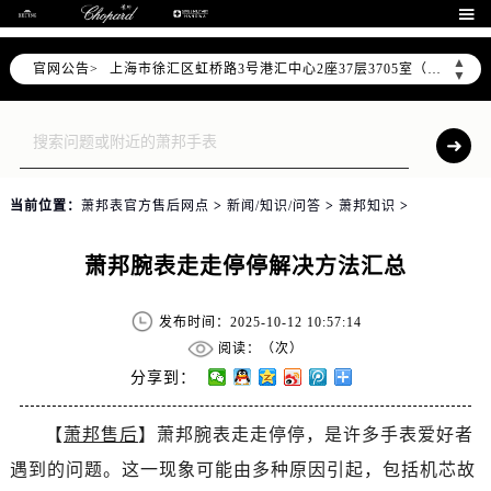
北京市朝阳区建国门外大街甲6号华熙国际中心D座11层1102室（需提前预约）

天津市和平区赤峰道136号天津国际金融中心26层2603室（需提前预约）
▲
官网公告>
上海市徐汇区虹桥路3号港汇中心2座37层3705室（需提前预约）
▼
上海市黄浦区南京东路299号宏伊国际广场写字楼8层806室（需提前预约）
南京市秦淮区中山南路1号南京中心22层22-C1-C3室（需提前预约）
常州市新北区龙锦路1590号现代传媒中心5号楼10层1008室（需提前预约）
徐州市鼓楼区淮海东路29号苏宁广场IFC国际金融中心35层3508室（需提前预约）
当前位置：
萧邦表官方售后网点
>
新闻/知识/问答
>
萧邦知识
>
扬州市邗江区国展路29号星耀天地写字楼1号楼18层1803室（需提前预约）
盐城市盐都区世纪大道5号盐城金融城写字楼1号楼16层1604室（需提前预约）
萧邦腕表走走停停解决方法汇总
泰州市海陵区永定东路399号置地商务中心东塔（华润万象城）17层1706室（需提前预约）
宁波市江北区大闸南路500号来福士广场办公楼20层2009室（需提前预约）
发布时间：2025-10-12 10:57:14
杭州市上城区钱江路1366号华润大厦A座5层503-5室（需提前预约）
阅读：（
次）
金华市金东区东市南街777号金华万达广场4号楼22楼2209室（需提前预约）
分享到：
绍兴市越城区胜利东路379号世茂天际中心写字楼8层805室（需提前预约）
【
萧邦售后
】萧邦腕表走走停停，是许多手表爱好者
嘉兴市南湖区广益路705号嘉兴世界贸易中心A座13层1304室（需提前预约）
遇到的问题。这一现象可能由多种原因引起，包括机芯故
南昌市红谷滩新区红谷中大道998号绿地双子塔（中央广场）A1座办公楼14层14-07室（需提前预约）