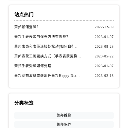
福建省南平市建阳区人民西路萧邦售后服务中心（需提前预约）
福建省宁德市蕉城区天湖东路萧邦售后服务中心（需提前预约）
站点热门
福建省莆田市城厢区霞林街道荔华东大道萧邦售后服务中心（需提前预约）
福建省三明市三元区东乾二路萧邦售后服务中心（需提前预约）
萧邦如何消磁？
2022-12-09
福建省漳州市龙文区步港路萧邦售后服务中心（需提前预约）
萧邦手表表带的保养方法有哪些？
2023-01-07
江苏省常州市新北区龙锦路1590号现代传媒中心5号楼10层1008室萧邦售后服务中心（需提前预约）
萧邦表壳和表带连接处松动(如何自行修复)
2023-08-23
江苏省淮安市清江浦区淮海北路萧邦售后服务中心（需提前预约）
萧邦表蒙正确更换方式（手表表蒙更换知识）
2023-05-22
江苏省连云港市海州区通灌北路萧邦售后服务中心（需提前预约）
江苏省南京市秦淮区中山南路1号南京中心22层22-C1-C3室萧邦售后服务中心（需提前预约）
萧邦手表受磁如何处理
2023-01-07
江苏省宿迁市宿城区西湖路萧邦售后服务中心（需提前预约）
萧邦宣布演员成毅出任萧邦Happy Diamonds系列品牌大使
2023-02-18
江苏省泰州市海陵区永定东路399号置地商务中心东塔（华润万象城）17层1706室萧邦售后服务中心（需提前预约）
江苏省徐州市鼓楼区淮海东路29号苏宁广场IFC国际金融中心35层3508室萧邦售后服务中心（需提前预约）
江苏省盐城市盐都区世纪大道5号盐城金融城写字楼1号楼16层1604室萧邦售后服务中心（需提前预约）
分类标签
江苏省扬州市邗江区国展路29号星耀天地写字楼1号楼18层1803室萧邦售后服务中心（需提前预约）
江苏省镇江市京口区中山东路萧邦售后服务中心（需提前预约）
萧邦维修
江西省抚州市临川区赣东大道萧邦售后服务中心（需提前预约）
萧邦保养