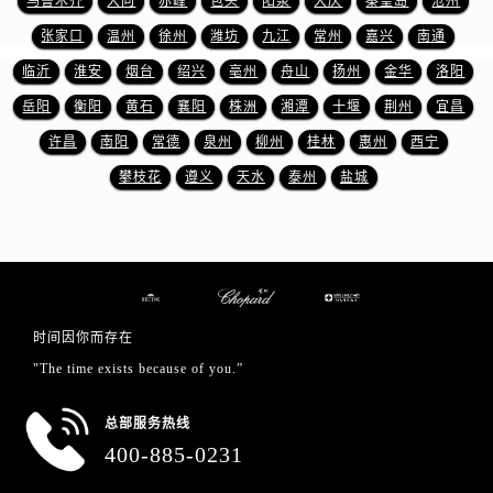
乌鲁木齐
大同
赤峰
包头
阳泉
大庆
秦皇岛
沧州
山东省日照市东港区烟台路萧邦售后服务中心（需提前预约）
张家口
温州
徐州
潍坊
九江
常州
嘉兴
南通
山东省泰安市泰山区财源街道泰山大街萧邦售后服务中心（需提前预约）
山东省威海市环翠区新威海路89号振华商厦一楼名表维修萧邦售后服务中心（需提前预约）
临沂
淮安
烟台
绍兴
亳州
舟山
扬州
金华
洛阳
山东省潍坊市奎文区东风东街萧邦售后服务中心（需提前预约）
岳阳
衡阳
黄石
襄阳
株洲
湘潭
十堰
荆州
宜昌
山东省枣庄市滕州市北辛路与善国路交叉口萧邦售后服务中心（需提前预约）
许昌
南阳
常德
泉州
柳州
桂林
惠州
西宁
山东省淄博市张店区金晶大道萧邦售后服务中心（需提前预约）
攀枝花
遵义
天水
泰州
盐城
上海市黄浦区南京东路299号宏伊国际广场写字楼8层806室萧邦售后服务中心（需提前预约）
上海市徐汇区虹桥路3号港汇中心2座37层3705室萧邦售后服务中心（需提前预约）
浙江省杭州市上城区钱江路1366号华润大厦A座5层503-5室萧邦售后服务中心（需提前预约）
浙江省湖州市吴兴区劳动路萧邦售后服务中心（需提前预约）
浙江省嘉兴市南湖区广益路705号嘉兴世界贸易中心A座13层1304室萧邦售后服务中心（需提前预约）
时间因你而存在
浙江省金华市金东区东市南街777号金华万达广场4号楼22楼2209室萧邦售后服务中心（需提前预约）
"The time exists because of you.”
浙江省丽水市莲都区解放街萧邦售后服务中心（需提前预约）
浙江省宁波市江北区大闸南路500号来福士广场办公楼20层2009室萧邦售后服务中心（需提前预约）
总部服务热线
浙江省衢州市柯城区上街萧邦售后服务中心（需提前预约）
400-885-0231
浙江省绍兴市越城区胜利东路379号世茂天际中心写字楼8层805室萧邦售后服务中心（需提前预约）