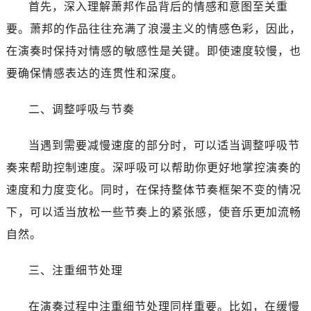
哈尔滨市南岗区东大直街146号上和置地广场金座12层1214室（需提前预约）
首先，深入理解萧邦作品背后的情感和意图至关重
大连市中山区人民路15号国际金融大厦7层G室（需提前预约）
要。萧邦的作品往往充满了浪漫主义的情感色彩，因此，
佛山市禅城区季华五路57号万科金融中心C座12层1205室（需提前预约）
在演奏时保持对情感的敏感性是关键。即使速度较慢，也
东莞市东城街道鸿福东路1号民盈国贸中心T1写字楼9层907室（需提前预约）
要确保情感表达的连贯性和深度。
无锡市梁溪区人民中路139号恒隆广场写字楼1座11层1104室（需提前预约）
南通市崇川区工农路57号圆融广场写字楼16层1603室（需提前预约）
二、调整呼吸与节奏
苏州市苏州工业园区星港街199号苏州中心办公楼C座22层08室（需提前预约）
武汉市江汉区解放大道686号世界贸易大厦38层09室（需提前预约）
当遇到需要减慢速度的部分时，可以适当调整呼吸节
南宁市青秀区金湖路59号地王大厦12楼1224室（需提前预约）
奏来帮助控制速度。深呼吸可以帮助你更好地掌控演奏的
合肥市蜀山区潜山路111号万象城华润大厦B座12楼03室（需提前预约）
速度和力度变化。同时，在保持整体节奏框架不变的情况
泉州市丰泽区宝洲路729号浦西万达中心写字楼A座7楼709室（需提前预约）
下，可以适当放松一些节奏上的紧张感，使音乐更加流畅
青岛市南区山东路6号华润大厦B座22层04室（需提前预约）
自然。
烟台市芝罘区胜利路139号万达金融中心A座907室（需提前预约）
长春市朝阳区西安大路727号中银大厦A座(旺进大厦)18层09室（需提前预约）
三、注重细节处理
贵阳市南明区都司高架桥路33号亨特国际金融中心14楼14D（需提前预约）
昆明市盘龙区北京路928号同德昆明广场写字楼10层06室（需提前预约）
在演奏过程中注重细节处理同样重要。比如，在缓慢