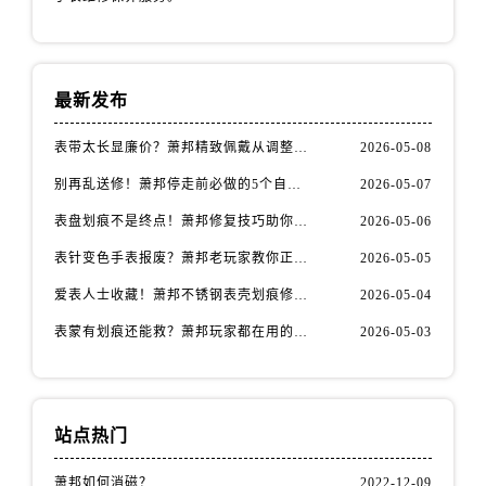
安徽省安庆市迎江区人民路萧邦售后服务中心（需提前预约）
安徽省蚌埠市蚌山区淮河路萧邦售后服务中心（需提前预约）
安徽省亳州市谯城区魏武大道萧邦售后服务中心（需提前预约）
最新发布
安徽省池州市贵池区长江路萧邦售后服务中心（需提前预约）
安徽省滁州市琅琊区南谯北路萧邦售后服务中心（需提前预约）
表带太长显廉价？萧邦精致佩戴从调整开始！
2026-05-08
安徽省阜阳市颍州区颍州北路萧邦售后服务中心（需提前预约）
别再乱送修！萧邦停走前必做的5个自检步骤
2026-05-07
安徽省淮北市相山区淮海路萧邦售后服务中心（需提前预约）
安徽省淮南市田家庵区国庆中路萧邦售后服务中心（需提前预约）
表盘划痕不是终点！萧邦修复技巧助你重拾自信
2026-05-06
安徽省黄山市屯溪区黄山西路萧邦售后服务中心（需提前预约）
表针变色手表报废？萧邦老玩家教你正确应对
2026-05-05
安徽省六安市金安区解放中路萧邦售后服务中心（需提前预约）
爱表人士收藏！萧邦不锈钢表壳划痕修复指南
2026-05-04
安徽省马鞍山市雨山区湖南西路萧邦售后服务中心（需提前预约）
表蒙有划痕还能救？萧邦玩家都在用的修复方法
2026-05-03
安徽省宿州市埇桥区人民中路萧邦售后服务中心（需提前预约）
安徽省铜陵市铜官区石城大道萧邦售后服务中心（需提前预约）
安徽省芜湖市镜湖区中山路步行街萧邦售后服务中心（需提前预约）
安徽省宣城市宣州区叠嶂西路萧邦售后服务中心（需提前预约）
站点热门
福建省龙岩市新罗区九一南路萧邦售后服务中心（需提前预约）
萧邦如何消磁？
2022-12-09