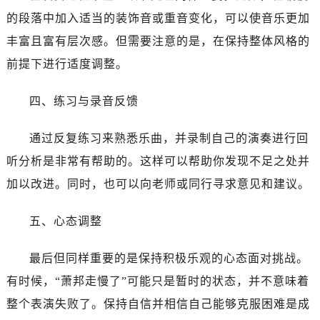
石家庄市长安区中山东路39号勒泰中心写字楼B座13层07室（需提前预约）
的段落中加入适当的装饰音或重音变化，可以使音乐更加
西安市碑林区南关正街88号华侨城长安国际中心E座6楼10室（需提前预约）
丰富且富有层次感。但需要注意的是，在保持整体风格的
海口市龙华区金贸东路5号海口华润大厦B座17层1707室（需提前预约）
前提下进行适度调整。
唐山市路南区新华东道100号万达广场写字楼A座10层1002室（需提前预约）
黑龙江省大庆市萨尔图区会战大街萧邦售后服务中心（需提前预约）
四、练习与录音反馈
黑龙江省鹤岗市向阳区红军路萧邦售后服务中心（需提前预约）
黑龙江省黑河市爱辉区中央街萧邦售后服务中心（需提前预约）
通过反复练习来熟悉乐曲，并录制自己的演奏进行回
黑龙江省鸡西市鸡冠区红军路萧邦售后服务中心（需提前预约）
听分析是非常有帮助的。这样可以帮助你发现不足之处并
黑龙江省佳木斯市向阳区长安路萧邦售后服务中心（需提前预约）
加以改进。同时，也可以向老师或同行寻求意见和建议。
黑龙江省牡丹江市东安区太平路萧邦售后服务中心（需提前预约）
黑龙江省七台河市桃山区大同街萧邦售后服务中心（需提前预约）
五、心态调整
黑龙江省齐齐哈尔市龙沙区龙华路萧邦售后服务中心（需提前预约）
黑龙江省双鸭山市尖山区新兴大街萧邦售后服务中心（需提前预约）
最后但同样重要的是保持积极乐观的心态面对挑战。
黑龙江省绥化市北林区新华街与康庄路交叉口萧邦售后服务中心（需提前预约）
有时候，“萧邦走慢了”可能只是暂时的状态，并不意味着
黑龙江省伊春市伊美区通河路萧邦售后服务中心（需提前预约）
整个表演失败了。保持自信并相信自己能够克服困难是成
吉林省白城市洮北区明仁南街萧邦售后服务中心（需提前预约）