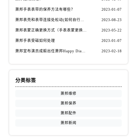
福建省南平市建阳区人民西路萧邦售后服务中心（需提前预约）
萧邦手表表带的保养方法有哪些？
2023-01-07
福建省宁德市蕉城区天湖东路萧邦售后服务中心（需提前预约）
福建省莆田市城厢区霞林街道荔华东大道萧邦售后服务中心（需提前预约）
萧邦表壳和表带连接处松动(如何自行修复)
2023-08-23
福建省三明市三元区东乾二路萧邦售后服务中心（需提前预约）
萧邦表蒙正确更换方式（手表表蒙更换知识）
2023-05-22
福建省漳州市龙文区步港路萧邦售后服务中心（需提前预约）
萧邦手表受磁如何处理
2023-01-07
江苏省常州市新北区龙锦路1590号现代传媒中心5号楼10层1008室萧邦售后服务中心（需提前预约）
萧邦宣布演员成毅出任萧邦Happy Diamonds系列品牌大使
2023-02-18
江苏省淮安市清江浦区淮海北路萧邦售后服务中心（需提前预约）
江苏省连云港市海州区通灌北路萧邦售后服务中心（需提前预约）
江苏省南京市秦淮区中山南路1号南京中心22层22-C1-C3室萧邦售后服务中心（需提前预约）
江苏省宿迁市宿城区西湖路萧邦售后服务中心（需提前预约）
分类标签
江苏省泰州市海陵区永定东路399号置地商务中心东塔（华润万象城）17层1706室萧邦售后服务中心（需提前预约）
萧邦维修
江苏省徐州市鼓楼区淮海东路29号苏宁广场IFC国际金融中心35层3508室萧邦售后服务中心（需提前预约）
萧邦保养
江苏省盐城市盐都区世纪大道5号盐城金融城写字楼1号楼16层1604室萧邦售后服务中心（需提前预约）
萧邦配件
江苏省扬州市邗江区国展路29号星耀天地写字楼1号楼18层1803室萧邦售后服务中心（需提前预约）
江苏省镇江市京口区中山东路萧邦售后服务中心（需提前预约）
萧邦新闻
江西省抚州市临川区赣东大道萧邦售后服务中心（需提前预约）