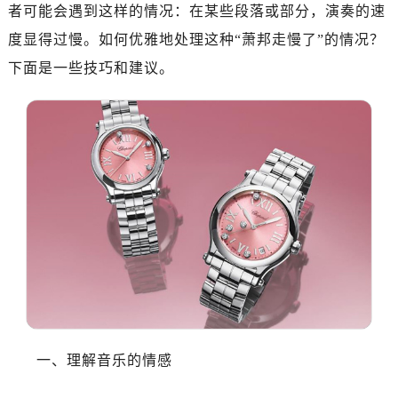
济南市历下区经十路11111号华润中心写字楼（万象城）15层1508室（需提前预约）
者可能会遇到这样的情况：在某些段落或部分，演奏的速
广州市天河区天河路230号万菱汇国际中心A塔7层704室（需提前预约）
度显得过慢。如何优雅地处理这种“萧邦走慢了”的情况？
广州市越秀区环市东路371-375号世界贸易中心大厦南塔15层1507室（需提前预约）
下面是一些技巧和建议。
深圳市罗湖区深南东路5001号华润大厦17层1701室（需提前预约）
惠州市惠城区江北文昌一路7号华贸大厦（华贸天地）1座30层30-05室（需提前预约）
厦门市思明区湖滨东路95号万象城华润大厦B座11层1104室（需提前预约）
福州市晋安区竹屿路6号东二环泰禾广场2号楼5层509室（需提前预约）
成都市锦江区人民东路6号SAC东原中心24层2406B室（需提前预约）
重庆市江北区观音桥步行街2号融恒时代广场9层902室（需提前预约）
长沙市芙蓉区建湘路393号世茂环球金融中心写字楼10层1013室（需提前预约）
郑州市二七区民主路10号华润大厦29层2905室（需提前预约）
太原市迎泽区迎泽街道解放路15号亨得利名表维修授权店3楼（需提前预约）
沈阳市沈河区中街路137号亨得利名表维修授权店1楼（需提前预约）
沈阳市沈河区中街路83号亨得利名表维修授权店1楼（需提前预约）
乌鲁木齐市天山区红山路26号时代广场（CCMALL）C座17层17-B（需提前预约）
一、理解音乐的情感
温州市鹿城区锦绣路1067号置信广场10层1015室（需提前预约）