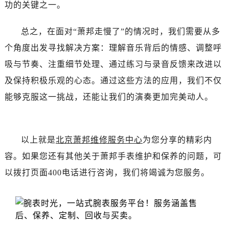
吉林省白山市浑江区浑江大街萧邦售后服务中心（需提前预约）
功的关键之一。
吉林省吉林市船营区河南街萧邦售后服务中心（需提前预约）
总之，在面对“萧邦走慢了”的情况时，我们需要从多
吉林省辽源市龙山区人民大街萧邦售后服务中心（需提前预约）
吉林省梅河口市新华街道梅河大街萧邦售后服务中心（需提前预约）
个角度出发寻找解决方案：理解音乐背后的情感、调整呼
吉林省四平市铁东区紫气大路与南九经街交汇处萧邦售后服务中心（需提前预约）
吸与节奏、注重细节处理、通过练习与录音反馈来改进以
吉林省松原市宁江区五环大街萧邦售后服务中心（需提前预约）
及保持积极乐观的心态。通过这些方法的应用，我们不仅
吉林省通化市东昌区环通乡江南大街萧邦售后服务中心（需提前预约）
能够克服这一挑战，还能让我们的演奏更加完美动人。
吉林省延边市延吉市解放路萧邦售后服务中心（需提前预约）
辽宁省鞍山市铁东区站前街萧邦售后服务中心（需提前预约）
辽宁省本溪市平山区胜利路萧邦售后服务中心（需提前预约）
以上就是
北京萧邦维修服务中心
为您分享的精彩内
辽宁省朝阳市双塔区新华路萧邦售后服务中心（需提前预约）
容。如果您还有其他关于萧邦手表维护和保养的问题，可
辽宁省丹东市振兴区七经街萧邦售后服务中心（需提前预约）
以拨打页面400电话进行咨询，我们将竭诚为您服务。
辽宁省抚顺市新抚区东一路萧邦售后服务中心（需提前预约）
辽宁省阜新市海州区解放大街萧邦售后服务中心（需提前预约）
辽宁省葫芦岛市连山区中央路萧邦售后服务中心（需提前预约）
辽宁省锦州市古塔区中央大街萧邦售后服务中心（需提前预约）