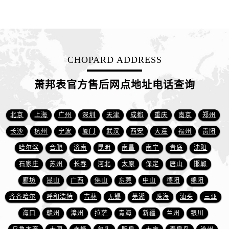
江西省赣州市章贡区文清路萧邦售后服务中心（需提前预约）
江西省吉安市吉州区井冈山大道萧邦售后服务中心（需提前预约）
江西省景德镇市珠山区珠山中路萧邦售后服务中心（需提前预约）
江西省九江市浔阳区浔阳路萧邦售后服务中心（需提前预约）
CHOPARD ADDRESS
江西省南昌市红谷滩新区红谷中大道998号绿地双子塔（中央广场）A1座办公楼14层1407室萧邦售后服务中心（需提前预约）
江西省萍乡市安源区萍安北大道与康庄路交叉口萧邦售后服务中心（需提前预约）
萧邦表官方售后网点地址电话查询
江西省上饶市信州区滨江西路萧邦售后服务中心（需提前预约）
江西省新余市渝水区北湖西路萧邦售后服务中心（需提前预约）
北京
上海
广州
深圳
天津
成都
重庆
南京
郑州
江西省宜春市袁州区中山中路萧邦售后服务中心（需提前预约）
长沙
杭州
宁波
厦门
武汉
西安
大连
福州
贵阳
江西省鹰潭市月湖区胜利东路萧邦售后服务中心（需提前预约）
山东省德州市德城区东风中路萧邦售后服务中心（需提前预约）
哈尔滨
合肥
济南
昆明
南昌
南宁
青岛
沈阳
山东省东营市东营区济南路萧邦售后服务中心（需提前预约）
石家庄
苏州
长春
河北
太原
保定
唐山
邯郸
山东省济南市历下区经十路11111号华润中心写字楼（万象城）15层1508室萧邦售后服务中心（需提前预约）
廊坊
昆山
广西
佛山
东莞
中山
德阳
绵阳
山东省济宁市任城区太白楼路萧邦售后服务中心（需提前预约）
齐齐哈尔
呼和浩特
吉林
无锡
芜湖
珠海
汕头
三亚
山东省莱芜市文化南路8号银座商城名表维修一楼名表维修萧邦售后服务中心（需提前预约）
海口
赣州
漳州
拉萨
青海
新疆
兰州
银川
山东省临沂市兰山区解放路萧邦售后服务中心（需提前预约）