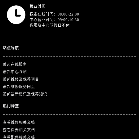
浙江省舟山市定海区解放东路萧邦售后服务中心（需提前预约）
营业时间
澳门特别行政区大堂区议事亭前地（新马路）萧邦售后服务中心（需提前预约）
客服在线时间：08:00-22:00
澳门特别行政区风顺堂区南湾大马路萧邦售后服务中心（需提前预约）
中心营业时间：09:00-19:30
客服及中心节假日不休
澳门特别行政区花地玛堂区关闸广场萧邦售后服务中心（需提前预约）
澳门特别行政区花王堂区大三巴商圈萧邦售后服务中心（需提前预约）
澳门特别行政区嘉模堂区官也街萧邦售后服务中心（需提前预约）
站点导航
澳门省路氹城市金光大道萧邦售后服务中心（需提前预约）
澳门特别行政区望德堂区塔石广场萧邦售后服务中心（需提前预约）
萧邦在线服务
福建省福州市晋安区竹屿路6号东二环泰禾广场2号楼5层509室萧邦售后服务中心（需提前预约）
萧邦中心介绍
萧邦维修及保养项目
福建省厦门市思明区湖滨东路95号万象城华润大厦B座11层1104室萧邦售后服务中心（需提前预约）
萧邦维修服务网点
广东省潮州市潮安区新风路与潮汕路交汇处萧邦售后服务中心（需提前预约）
萧邦最新资讯及保养知识
广东省广州市天河区天河路230号万菱汇国际中心A塔7层704室萧邦售后服务中心（需提前预约）
热门标签
广东省广州市越秀区环市东路371-375号世界贸易中心大厦南塔15层1507室萧邦售后服务中心（需提前预约）
广东省河源市源城区越王大道萧邦售后服务中心（需提前预约）
查看维修相关文档
广东省惠州市惠城区江北文昌一路7号华贸大厦1座30层3005室萧邦售后服务中心（需提前预约）
查看保养相关文档
广东省江门市蓬江区广场西路萧邦售后服务中心（需提前预约）
查看配件相关文档