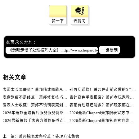
辽宁省辽阳市白塔区新运大街萧邦售后服务中心（需提前预约）
辽宁省盘锦市兴隆台区石油大街萧邦售后服务中心（需提前预约）
辽宁省铁岭市银州区南马路萧邦售后服务中心（需提前预约）
赞一下
去提问
辽宁省营口市站前区市府路与渤海大街交叉口萧邦售后服务中心（需提前预约）
辽宁省沈阳市沈河区中街路137号亨得利名表维修授权店1楼萧邦售后服务中心（需提前预约）
本页永久地址：
辽宁省沈阳市沈河区中街路83号亨得利名表维修授权店1楼萧邦售后服务中心（需提前预约）
一键复制
北京市朝阳区建国门外大街甲6号华熙国际中心D座11层1102室萧邦售后服务中心（需提前预约）
北京市东城区东长安街1号王府井东方广场W3座6层602室萧邦售后服务中心（需提前预约）
河北省保定市竞秀区朝阳北大街北国先天下萧邦售后服务中心（需提前预约）
相关文章
内蒙古自治区阿拉善盟市左旗土尔扈特大街萧邦售后服务中心（需提前预约）
内蒙古自治区巴彦淖尔市临河区新华街萧邦售后服务中心（需提前预约）
表带太长显廉价？萧邦精致佩戴从调整开始！
别再乱送修！萧邦停走前必做的5个自检步骤
表盘划痕不是终点！萧邦修复技巧助你重拾自信
表针变色手表报废？萧邦老玩家教你正确应对
内蒙古自治区包头市青山区幸福路甲3号王府井百货名表维修萧邦售后服务中心（需提前预约）
爱表人士收藏！萧邦不锈钢表壳划痕修复指南
表蒙有划痕还能救？萧邦玩家都在用的修复方法
内蒙古自治区赤峰市红山区哈达街萧邦售后服务中心（需提前预约）
2026年萧邦全域售后服务服务网络迭代升级公告（最新电话及地址）
2026最新Chopard萧邦腕表官方中心网点地址实地探访报告
内蒙古自治区鄂尔多斯市东胜区伊金霍洛街萧邦售后服务中心（需提前预约）
2026最新萧邦手表官方维修保养点地址考察报告
2026最新Chopard萧邦名表官方维修服务点地址调研报告
内蒙古自治区呼伦贝尔市海拉尔区中央街萧邦售后服务中心（需提前预约）
内蒙古自治区通辽市科尔沁区明仁大街萧邦售后服务中心（需提前预约）
上一篇：
萧邦腕表发条拧反了处理方法集锦