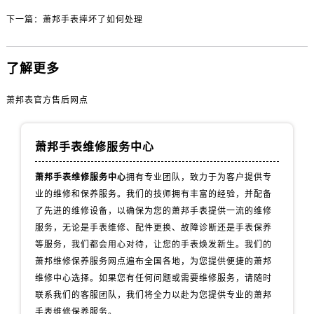
内蒙古自治区乌海市海勃湾区人民南路萧邦售后服务中心（需提前预约）
下一篇：
萧邦手表摔坏了如何处理
内蒙古自治区乌兰察布市集宁区恩和大街萧邦售后服务中心（需提前预约）
内蒙古自治区锡林郭勒盟市锡林浩特市光明街与额尔敦路交叉口萧邦售后服务中心（需提前预约）
内蒙古自治区兴安盟市乌兰浩特市兴安大街萧邦售后服务中心（需提前预约）
了解更多
山西省大同市平城区迎宾街萧邦售后服务中心（需提前预约）
萧邦表官方售后网点
山西省晋城市城区黄华街萧邦售后服务中心（需提前预约）
山西省晋中市榆次区顺城街萧邦售后服务中心（需提前预约）
山西省临汾市尧都区解放路萧邦售后服务中心（需提前预约）
萧邦手表维修服务中心
山西省吕梁市离石区永宁中路与建设街交叉口萧邦售后服务中心（需提前预约）
萧邦手表维修服务中心
拥有专业团队，致力于为客户提供专
山西省朔州市朔城区怡西路与鄯阳西街交汇处萧邦售后服务中心（需提前预约）
业的维修和保养服务。我们的技师拥有丰富的经验，并配备
山西省忻州市忻府区和平东街与七一南路交叉口萧邦售后服务中心（需提前预约）
了先进的维修设备，以确保为您的萧邦手表提供一流的维修
山西省阳泉市郊区平阳东街与新城大道交叉口萧邦售后服务中心（需提前预约）
服务，无论是手表维修、配件更换、故障诊断还是手表保养
山西省运城市盐湖区河东街萧邦售后服务中心（需提前预约）
等服务，我们都会用心对待，让您的手表焕发新生。我们的
山西省长治市潞州区英雄中路萧邦售后服务中心（需提前预约）
萧邦维修保养服务网点遍布全国各地，为您提供便捷的萧邦
维修中心选择。如果您有任何问题或需要维修服务，请随时
山西省太原市迎泽区迎泽街道解放路15号亨得利名表维修授权店3楼萧邦售后服务中心（需提前预约）
联系我们的客服团队，我们将全力以赴为您提供专业的萧邦
天津市和平区赤峰道136号天津国际金融中心26层2603室萧邦售后服务中心（需提前预约）
手表维修保养服务。