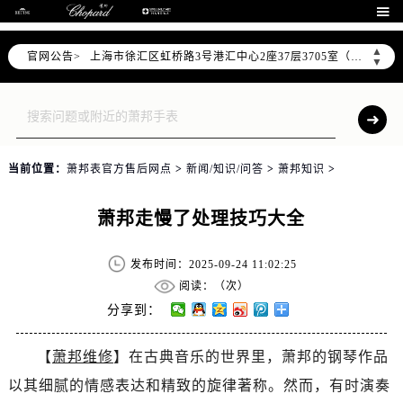
北京市朝阳区建国门外大街甲6号华熙国际中心D座11层1102室（需提前预约）

天津市和平区赤峰道136号天津国际金融中心26层2603室（需提前预约）
▲
官网公告>
上海市徐汇区虹桥路3号港汇中心2座37层3705室（需提前预约）
▼
上海市黄浦区南京东路299号宏伊国际广场写字楼8层806室（需提前预约）
南京市秦淮区中山南路1号南京中心22层22-C1-C3室（需提前预约）
常州市新北区龙锦路1590号现代传媒中心5号楼10层1008室（需提前预约）
徐州市鼓楼区淮海东路29号苏宁广场IFC国际金融中心35层3508室（需提前预约）
当前位置：
萧邦表官方售后网点
>
新闻/知识/问答
>
萧邦知识
>
扬州市邗江区国展路29号星耀天地写字楼1号楼18层1803室（需提前预约）
盐城市盐都区世纪大道5号盐城金融城写字楼1号楼16层1604室（需提前预约）
萧邦走慢了处理技巧大全
泰州市海陵区永定东路399号置地商务中心东塔（华润万象城）17层1706室（需提前预约）
宁波市江北区大闸南路500号来福士广场办公楼20层2009室（需提前预约）
发布时间：2025-09-24 11:02:25
杭州市上城区钱江路1366号华润大厦A座5层503-5室（需提前预约）
阅读：（
次）
金华市金东区东市南街777号金华万达广场4号楼22楼2209室（需提前预约）
分享到：
绍兴市越城区胜利东路379号世茂天际中心写字楼8层805室（需提前预约）
【
萧邦维修
】在古典音乐的世界里，萧邦的钢琴作品
嘉兴市南湖区广益路705号嘉兴世界贸易中心A座13层1304室（需提前预约）
以其细腻的情感表达和精致的旋律著称。然而，有时演奏
南昌市红谷滩新区红谷中大道998号绿地双子塔（中央广场）A1座办公楼14层14-07室（需提前预约）