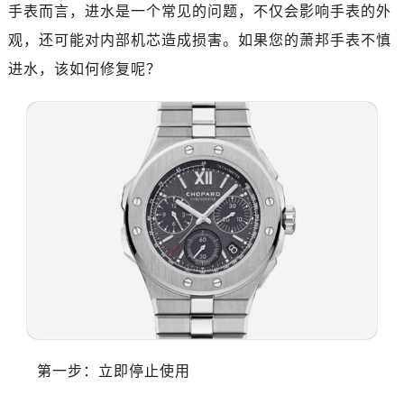
惠州市惠城区江北文昌一路7号华贸大厦（华贸天地）1座30层30-05室（需提前预约）
手表而言，进水是一个常见的问题，不仅会影响手表的外
厦门市思明区湖滨东路95号万象城华润大厦B座11层1104室（需提前预约）
观，还可能对内部机芯造成损害。如果您的萧邦手表不慎
福州市晋安区竹屿路6号东二环泰禾广场2号楼5层509室（需提前预约）
进水，该如何修复呢？
成都市锦江区人民东路6号SAC东原中心24层2406B室（需提前预约）
重庆市江北区观音桥步行街2号融恒时代广场9层902室（需提前预约）
长沙市芙蓉区建湘路393号世茂环球金融中心写字楼10层1013室（需提前预约）
郑州市二七区民主路10号华润大厦29层2905室（需提前预约）
太原市迎泽区迎泽街道解放路15号亨得利名表维修授权店3楼（需提前预约）
沈阳市沈河区中街路137号亨得利名表维修授权店1楼（需提前预约）
沈阳市沈河区中街路83号亨得利名表维修授权店1楼（需提前预约）
乌鲁木齐市天山区红山路26号时代广场（CCMALL）C座17层17-B（需提前预约）
温州市鹿城区锦绣路1067号置信广场10层1015室（需提前预约）
哈尔滨市南岗区东大直街146号上和置地广场金座12层1214室（需提前预约）
大连市中山区人民路15号国际金融大厦7层G室（需提前预约）
佛山市禅城区季华五路57号万科金融中心C座12层1205室（需提前预约）
第一步：立即停止使用
东莞市东城街道鸿福东路1号民盈国贸中心T1写字楼9层907室（需提前预约）