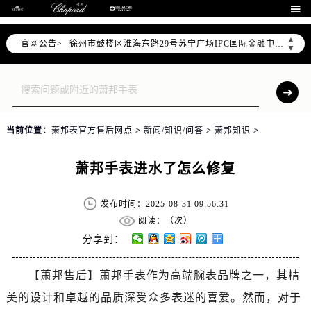
南京市秦淮区中山南路1号南京中心22层22-C1-C3室（需提前预约）

常州市新北区龙锦路1590号现代传媒中心5号楼10层1008室（需提前预约）
▲
官网公告>
徐州市鼓楼区淮海东路29号苏宁广场IFC国际金融中心35层3508室（需提前预约）
▼
扬州市邗江区国展路29号星耀天地写字楼1号楼18层1803室（需提前预约）
盐城市盐都区世纪大道5号盐城金融城写字楼1号楼16层1604室（需提前预约）
泰州市海陵区永定东路399号置地商务中心东塔（华润万象城）17层1706室（需提前预约）
宁波市江北区大闸南路500号来福士广场办公楼20层2009室（需提前预约）
当前位置：
萧邦表官方售后网点
>
新闻/知识/问答
>
萧邦知识
>
杭州市上城区钱江路1366号华润大厦A座5层503-5室（需提前预约）
金华市金东区东市南街777号金华万达广场4号楼22楼2209室（需提前预约）
萧邦手表进水了怎么修复
绍兴市越城区胜利东路379号世茂天际中心写字楼8层805室（需提前预约）
嘉兴市南湖区广益路705号嘉兴世界贸易中心A座13层1304室（需提前预约）
发布时间：2025-08-31 09:56:31
南昌市红谷滩新区红谷中大道998号绿地双子塔（中央广场）A1座办公楼14层14-07室（需提前预约）
阅读：（
次）
济南市历下区经十路11111号华润中心写字楼（万象城）15层1508室（需提前预约）
分享到：
广州市天河区天河路230号万菱汇国际中心A塔7层704室（需提前预约）
【
萧邦售后
】萧邦手表作为高端腕表品牌之一，其精
广州市越秀区环市东路371-375号世界贸易中心大厦南塔15层1507室（需提前预约）
美的设计和卓越的品质深受众多表迷的喜爱。然而，对于
深圳市罗湖区深南东路5001号华润大厦17层1701室（需提前预约）