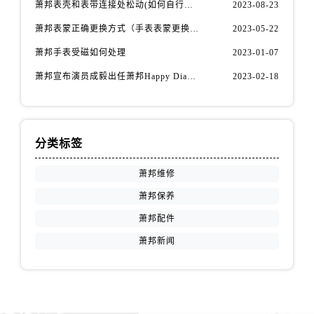
福建省漳州市龙文区步港路萧邦售后服务中心（需提前预约）
萧邦表壳和表带连接处松动(如何自行修复)
2023-08-23
江苏省常州市新北区龙锦路1590号现代传媒中心5号楼10层1008室萧邦售后服务中心（需提前预约）
萧邦表蒙正确更换方式（手表表蒙更换知识）
2023-05-22
江苏省淮安市清江浦区淮海北路萧邦售后服务中心（需提前预约）
萧邦手表受磁如何处理
2023-01-07
江苏省连云港市海州区通灌北路萧邦售后服务中心（需提前预约）
萧邦宣布演员成毅出任萧邦Happy Diamonds系列品牌大使
2023-02-18
江苏省南京市秦淮区中山南路1号南京中心22层22-C1-C3室萧邦售后服务中心（需提前预约）
江苏省宿迁市宿城区西湖路萧邦售后服务中心（需提前预约）
江苏省泰州市海陵区永定东路399号置地商务中心东塔（华润万象城）17层1706室萧邦售后服务中心（需提前预约）
江苏省徐州市鼓楼区淮海东路29号苏宁广场IFC国际金融中心35层3508室萧邦售后服务中心（需提前预约）
分类标签
江苏省盐城市盐都区世纪大道5号盐城金融城写字楼1号楼16层1604室萧邦售后服务中心（需提前预约）
萧邦维修
江苏省扬州市邗江区国展路29号星耀天地写字楼1号楼18层1803室萧邦售后服务中心（需提前预约）
萧邦保养
江苏省镇江市京口区中山东路萧邦售后服务中心（需提前预约）
萧邦配件
江西省抚州市临川区赣东大道萧邦售后服务中心（需提前预约）
江西省赣州市章贡区文清路萧邦售后服务中心（需提前预约）
萧邦新闻
江西省吉安市吉州区井冈山大道萧邦售后服务中心（需提前预约）
江西省景德镇市珠山区珠山中路萧邦售后服务中心（需提前预约）
江西省九江市浔阳区浔阳路萧邦售后服务中心（需提前预约）