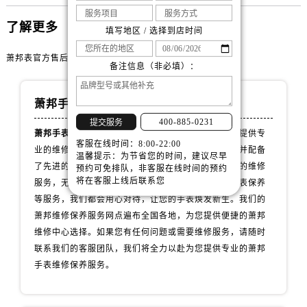
山西省大同市平城区迎宾街萧邦售后服务中心（需提前预约）
山西省晋城市城区黄华街萧邦售后服务中心（需提前预约）
了解更多
填写地区 / 选择到店时间
山西省晋中市榆次区顺城街萧邦售后服务中心（需提前预约）
萧邦表官方售后网点
山西省临汾市尧都区解放路萧邦售后服务中心（需提前预约）
备注信息（非必填）：
山西省吕梁市离石区永宁中路与建设街交叉口萧邦售后服务中心（需提前预约）
山西省朔州市朔城区怡西路与鄯阳西街交汇处萧邦售后服务中心（需提前预约）
萧邦手表维修服务中心
山西省忻州市忻府区和平东街与七一南路交叉口萧邦售后服务中心（需提前预约）
400-885-0231
提交服务
萧邦手表维修服务中心
拥有专业团队，致力于为客户提供专
山西省阳泉市郊区平阳东街与新城大道交叉口萧邦售后服务中心（需提前预约）
客服在线时间：8:00-22:00
业的维修和保养服务。我们的技师拥有丰富的经验，并配备
温馨提示：为节省您的时间，建议尽早
山西省运城市盐湖区河东街萧邦售后服务中心（需提前预约）
了先进的维修设备，以确保为您的萧邦手表提供一流的维修
预约可免排队，非客服在线时间的预约
山西省长治市潞州区英雄中路萧邦售后服务中心（需提前预约）
将在客服上线后联系您
服务，无论是手表维修、配件更换、故障诊断还是手表保养
山西省太原市迎泽区迎泽街道解放路15号亨得利名表维修授权店3楼萧邦售后服务中心（需提前预约）
等服务，我们都会用心对待，让您的手表焕发新生。我们的
天津市和平区赤峰道136号天津国际金融中心26层2603室萧邦售后服务中心（需提前预约）
萧邦维修保养服务网点遍布全国各地，为您提供便捷的萧邦
维修中心选择。如果您有任何问题或需要维修服务，请随时
安徽省安庆市迎江区人民路萧邦售后服务中心（需提前预约）
联系我们的客服团队，我们将全力以赴为您提供专业的萧邦
安徽省蚌埠市蚌山区淮河路萧邦售后服务中心（需提前预约）
手表维修保养服务。
安徽省亳州市谯城区魏武大道萧邦售后服务中心（需提前预约）
安徽省池州市贵池区长江路萧邦售后服务中心（需提前预约）