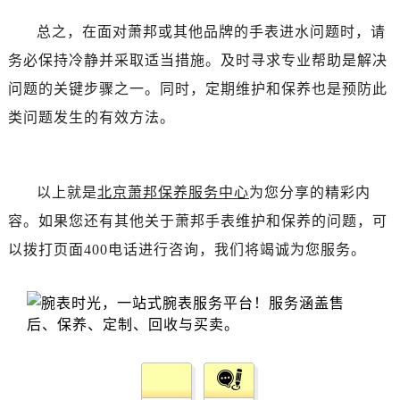
吉林省四平市铁东区紫气大路与南九经街交汇处萧邦售后服务中心（需提前预约）
总之，在面对萧邦或其他品牌的手表进水问题时，请
吉林省松原市宁江区五环大街萧邦售后服务中心（需提前预约）
吉林省通化市东昌区环通乡江南大街萧邦售后服务中心（需提前预约）
务必保持冷静并采取适当措施。及时寻求专业帮助是解决
吉林省延边市延吉市解放路萧邦售后服务中心（需提前预约）
问题的关键步骤之一。同时，定期维护和保养也是预防此
辽宁省鞍山市铁东区站前街萧邦售后服务中心（需提前预约）
类问题发生的有效方法。
辽宁省本溪市平山区胜利路萧邦售后服务中心（需提前预约）
辽宁省朝阳市双塔区新华路萧邦售后服务中心（需提前预约）
辽宁省丹东市振兴区七经街萧邦售后服务中心（需提前预约）
以上就是
北京萧邦保养服务中心
为您分享的精彩内
辽宁省抚顺市新抚区东一路萧邦售后服务中心（需提前预约）
容。如果您还有其他关于萧邦手表维护和保养的问题，可
辽宁省阜新市海州区解放大街萧邦售后服务中心（需提前预约）
以拨打页面400电话进行咨询，我们将竭诚为您服务。
辽宁省葫芦岛市连山区中央路萧邦售后服务中心（需提前预约）
辽宁省锦州市古塔区中央大街萧邦售后服务中心（需提前预约）
辽宁省辽阳市白塔区新运大街萧邦售后服务中心（需提前预约）
辽宁省盘锦市兴隆台区石油大街萧邦售后服务中心（需提前预约）
辽宁省铁岭市银州区南马路萧邦售后服务中心（需提前预约）
辽宁省营口市站前区市府路与渤海大街交叉口萧邦售后服务中心（需提前预约）