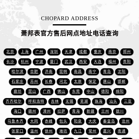
江西省南昌市红谷滩新区红谷中大道998号绿地双子塔（中央广场）A1座办公楼14层1407室萧邦售后服务中心（需提前预约）
江西省萍乡市安源区萍安北大道与康庄路交叉口萧邦售后服务中心（需提前预约）
CHOPARD ADDRESS
江西省上饶市信州区滨江西路萧邦售后服务中心（需提前预约）
江西省新余市渝水区北湖西路萧邦售后服务中心（需提前预约）
萧邦表官方售后网点地址电话查询
江西省宜春市袁州区中山中路萧邦售后服务中心（需提前预约）
江西省鹰潭市月湖区胜利东路萧邦售后服务中心（需提前预约）
北京
上海
广州
深圳
天津
成都
重庆
南京
郑州
山东省德州市德城区东风中路萧邦售后服务中心（需提前预约）
长沙
杭州
宁波
厦门
武汉
西安
大连
福州
贵阳
山东省东营市东营区济南路萧邦售后服务中心（需提前预约）
山东省济南市历下区经十路11111号华润中心写字楼（万象城）15层1508室萧邦售后服务中心（需提前预约）
哈尔滨
合肥
济南
昆明
南昌
南宁
青岛
沈阳
山东省济宁市任城区太白楼路萧邦售后服务中心（需提前预约）
石家庄
苏州
长春
河北
太原
保定
唐山
邯郸
山东省莱芜市文化南路8号银座商城名表维修一楼名表维修萧邦售后服务中心（需提前预约）
廊坊
昆山
广西
佛山
东莞
中山
德阳
绵阳
山东省临沂市兰山区解放路萧邦售后服务中心（需提前预约）
齐齐哈尔
呼和浩特
吉林
无锡
芜湖
珠海
汕头
三亚
山东省日照市东港区烟台路萧邦售后服务中心（需提前预约）
海口
赣州
漳州
拉萨
青海
新疆
兰州
银川
山东省泰安市泰山区财源街道泰山大街萧邦售后服务中心（需提前预约）
乌鲁木齐
大同
赤峰
包头
阳泉
大庆
秦皇岛
沧州
山东省威海市环翠区新威海路89号振华商厦一楼名表维修萧邦售后服务中心（需提前预约）
张家口
温州
徐州
潍坊
九江
常州
嘉兴
南通
山东省潍坊市奎文区东风东街萧邦售后服务中心（需提前预约）