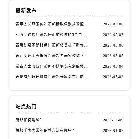
安徽省滁州市琅琊区南谯北路萧邦售后服务中心（需提前预约）
最新发布
安徽省阜阳市颍州区颍州北路萧邦售后服务中心（需提前预约）
安徽省淮北市相山区淮海路萧邦售后服务中心（需提前预约）
表带太长显廉价？萧邦精致佩戴从调整开始！
2026-05-08
安徽省淮南市田家庵区国庆中路萧邦售后服务中心（需提前预约）
别再乱送修！萧邦停走前必做的5个自检步骤
2026-05-07
安徽省黄山市屯溪区黄山西路萧邦售后服务中心（需提前预约）
表盘划痕不是终点！萧邦修复技巧助你重拾自信
2026-05-06
安徽省六安市金安区解放中路萧邦售后服务中心（需提前预约）
安徽省马鞍山市雨山区湖南西路萧邦售后服务中心（需提前预约）
表针变色手表报废？萧邦老玩家教你正确应对
2026-05-05
安徽省宿州市埇桥区人民中路萧邦售后服务中心（需提前预约）
爱表人士收藏！萧邦不锈钢表壳划痕修复指南
2026-05-04
安徽省铜陵市铜官区石城大道萧邦售后服务中心（需提前预约）
表蒙有划痕还能救？萧邦玩家都在用的修复方法
2026-05-03
安徽省芜湖市镜湖区中山路步行街萧邦售后服务中心（需提前预约）
安徽省宣城市宣州区叠嶂西路萧邦售后服务中心（需提前预约）
福建省龙岩市新罗区九一南路萧邦售后服务中心（需提前预约）
站点热门
福建省南平市建阳区人民西路萧邦售后服务中心（需提前预约）
福建省宁德市蕉城区天湖东路萧邦售后服务中心（需提前预约）
萧邦如何消磁？
2022-12-09
福建省莆田市城厢区霞林街道荔华东大道萧邦售后服务中心（需提前预约）
萧邦手表表带的保养方法有哪些？
2023-01-07
福建省三明市三元区东乾二路萧邦售后服务中心（需提前预约）