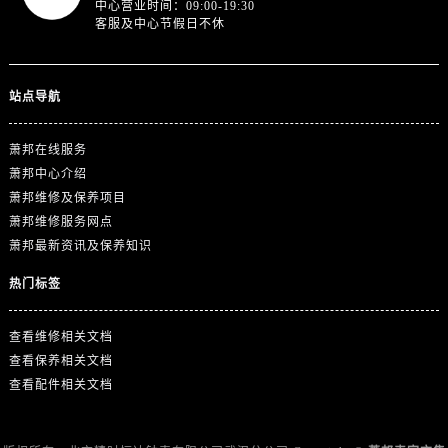
中心营业时间：09:00-19:30
澳门特别行政区花王堂区大三巴商圈萧邦售后服务中心（需提前预约）
客服及中心节假日不休
澳门特别行政区嘉模堂区官也街萧邦售后服务中心（需提前预约）
澳门省路氹城市金光大道萧邦售后服务中心（需提前预约）
澳门特别行政区望德堂区塔石广场萧邦售后服务中心（需提前预约）
站点导航
福建省福州市晋安区竹屿路6号东二环泰禾广场2号楼5层509室萧邦售后服务中心（需提前预约）
福建省厦门市思明区湖滨东路95号万象城华润大厦B座11层1104室萧邦售后服务中心（需提前预约）
萧邦在线服务
萧邦中心介绍
广东省潮州市潮安区新风路与潮汕路交汇处萧邦售后服务中心（需提前预约）
萧邦维修及保养项目
广东省广州市天河区天河路230号万菱汇国际中心A塔7层704室萧邦售后服务中心（需提前预约）
萧邦维修服务网点
广东省广州市越秀区环市东路371-375号世界贸易中心大厦南塔15层1507室萧邦售后服务中心（需提前预约）
萧邦最新资讯及保养知识
广东省河源市源城区越王大道萧邦售后服务中心（需提前预约）
热门标签
广东省惠州市惠城区江北文昌一路7号华贸大厦1座30层3005室萧邦售后服务中心（需提前预约）
广东省江门市蓬江区广场西路萧邦售后服务中心（需提前预约）
查看维修相关文档
广东省揭阳市榕城进贤门步行街萧邦售后服务中心（需提前预约）
查看保养相关文档
广东省茂名市电白区水东街道迎宾大道萧邦售后服务中心（需提前预约）
查看配件相关文档
广东省梅州市梅江区金燕大道萧邦售后服务中心（需提前预约）
广东省清远市清城区湖西路萧邦售后服务中心（需提前预约）