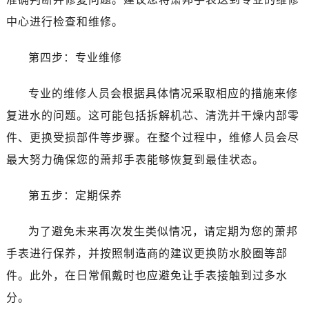
黑龙江省大庆市萨尔图区会战大街萧邦售后服务中心（需提前预约）
中心进行检查和维修。
黑龙江省鹤岗市向阳区红军路萧邦售后服务中心（需提前预约）
黑龙江省黑河市爱辉区中央街萧邦售后服务中心（需提前预约）
第四步：专业维修
黑龙江省鸡西市鸡冠区红军路萧邦售后服务中心（需提前预约）
黑龙江省佳木斯市向阳区长安路萧邦售后服务中心（需提前预约）
专业的维修人员会根据具体情况采取相应的措施来修
黑龙江省牡丹江市东安区太平路萧邦售后服务中心（需提前预约）
复进水的问题。这可能包括拆解机芯、清洗并干燥内部零
黑龙江省七台河市桃山区大同街萧邦售后服务中心（需提前预约）
件、更换受损部件等步骤。在整个过程中，维修人员会尽
黑龙江省齐齐哈尔市龙沙区龙华路萧邦售后服务中心（需提前预约）
最大努力确保您的萧邦手表能够恢复到最佳状态。
黑龙江省双鸭山市尖山区新兴大街萧邦售后服务中心（需提前预约）
黑龙江省绥化市北林区新华街与康庄路交叉口萧邦售后服务中心（需提前预约）
第五步：定期保养
黑龙江省伊春市伊美区通河路萧邦售后服务中心（需提前预约）
吉林省白城市洮北区明仁南街萧邦售后服务中心（需提前预约）
为了避免未来再次发生类似情况，请定期为您的萧邦
吉林省白山市浑江区浑江大街萧邦售后服务中心（需提前预约）
手表进行保养，并按照制造商的建议更换防水胶圈等部
吉林省吉林市船营区河南街萧邦售后服务中心（需提前预约）
件。此外，在日常佩戴时也应避免让手表接触到过多水
吉林省辽源市龙山区人民大街萧邦售后服务中心（需提前预约）
吉林省梅河口市新华街道梅河大街萧邦售后服务中心（需提前预约）
分。