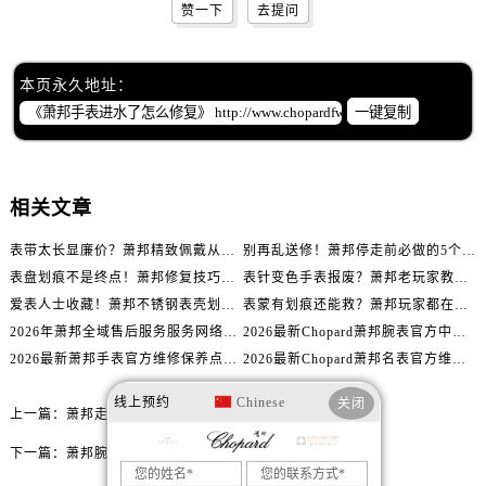
辽宁省沈阳市沈河区中街路137号亨得利名表维修授权店1楼萧邦售后服务中心（需提前预约）
赞一下
去提问
辽宁省沈阳市沈河区中街路83号亨得利名表维修授权店1楼萧邦售后服务中心（需提前预约）
北京市朝阳区建国门外大街甲6号华熙国际中心D座11层1102室萧邦售后服务中心（需提前预约）
本页永久地址：
北京市东城区东长安街1号王府井东方广场W3座6层602室萧邦售后服务中心（需提前预约）
一键复制
河北省保定市竞秀区朝阳北大街北国先天下萧邦售后服务中心（需提前预约）
内蒙古自治区阿拉善盟市左旗土尔扈特大街萧邦售后服务中心（需提前预约）
内蒙古自治区巴彦淖尔市临河区新华街萧邦售后服务中心（需提前预约）
相关文章
内蒙古自治区包头市青山区幸福路甲3号王府井百货名表维修萧邦售后服务中心（需提前预约）
内蒙古自治区赤峰市红山区哈达街萧邦售后服务中心（需提前预约）
表带太长显廉价？萧邦精致佩戴从调整开始！
别再乱送修！萧邦停走前必做的5个自检步骤
表盘划痕不是终点！萧邦修复技巧助你重拾自信
表针变色手表报废？萧邦老玩家教你正确应对
内蒙古自治区鄂尔多斯市东胜区伊金霍洛街萧邦售后服务中心（需提前预约）
爱表人士收藏！萧邦不锈钢表壳划痕修复指南
表蒙有划痕还能救？萧邦玩家都在用的修复方法
内蒙古自治区呼伦贝尔市海拉尔区中央街萧邦售后服务中心（需提前预约）
2026年萧邦全域售后服务服务网络迭代升级公告（最新电话及地址）
2026最新Chopard萧邦腕表官方中心网点地址实地探访报告
内蒙古自治区通辽市科尔沁区明仁大街萧邦售后服务中心（需提前预约）
2026最新萧邦手表官方维修保养点地址考察报告
2026最新Chopard萧邦名表官方维修服务点地址调研报告
内蒙古自治区乌海市海勃湾区人民南路萧邦售后服务中心（需提前预约）
线上预约
Chinese
内蒙古自治区乌兰察布市集宁区恩和大街萧邦售后服务中心（需提前预约）
关闭
上一篇：
萧邦走快了解决办法大全
内蒙古自治区锡林郭勒盟市锡林浩特市光明街与额尔敦路交叉口萧邦售后服务中心（需提前预约）
下一篇：
萧邦腕表表壳破裂处理方法大全
内蒙古自治区兴安盟市乌兰浩特市兴安大街萧邦售后服务中心（需提前预约）