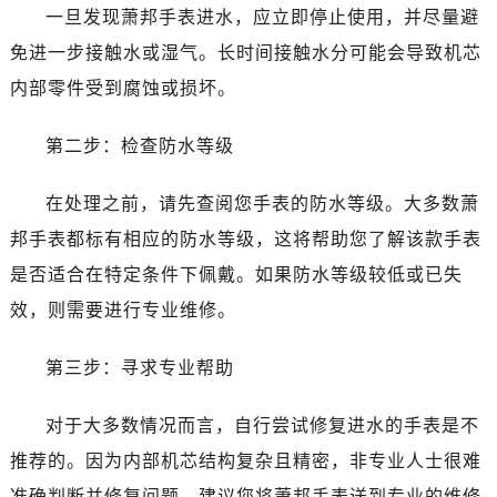
无锡市梁溪区人民中路139号恒隆广场写字楼1座11层1104室（需提前预约）
一旦发现萧邦手表进水，应立即停止使用，并尽量避
南通市崇川区工农路57号圆融广场写字楼16层1603室（需提前预约）
免进一步接触水或湿气。长时间接触水分可能会导致机芯
苏州市苏州工业园区星港街199号苏州中心办公楼C座22层08室（需提前预约）
内部零件受到腐蚀或损坏。
武汉市江汉区解放大道686号世界贸易大厦38层09室（需提前预约）
南宁市青秀区金湖路59号地王大厦12楼1224室（需提前预约）
第二步：检查防水等级
合肥市蜀山区潜山路111号万象城华润大厦B座12楼03室（需提前预约）
泉州市丰泽区宝洲路729号浦西万达中心写字楼A座7楼709室（需提前预约）
在处理之前，请先查阅您手表的防水等级。大多数萧
青岛市南区山东路6号华润大厦B座22层04室（需提前预约）
邦手表都标有相应的防水等级，这将帮助您了解该款手表
烟台市芝罘区胜利路139号万达金融中心A座907室（需提前预约）
是否适合在特定条件下佩戴。如果防水等级较低或已失
长春市朝阳区西安大路727号中银大厦A座(旺进大厦)18层09室（需提前预约）
效，则需要进行专业维修。
贵阳市南明区都司高架桥路33号亨特国际金融中心14楼14D（需提前预约）
昆明市盘龙区北京路928号同德昆明广场写字楼10层06室（需提前预约）
第三步：寻求专业帮助
石家庄市长安区中山东路39号勒泰中心写字楼B座13层07室（需提前预约）
西安市碑林区南关正街88号华侨城长安国际中心E座6楼10室（需提前预约）
对于大多数情况而言，自行尝试修复进水的手表是不
海口市龙华区金贸东路5号海口华润大厦B座17层1707室（需提前预约）
推荐的。因为内部机芯结构复杂且精密，非专业人士很难
唐山市路南区新华东道100号万达广场写字楼A座10层1002室（需提前预约）
准确判断并修复问题。建议您将萧邦手表送到专业的维修