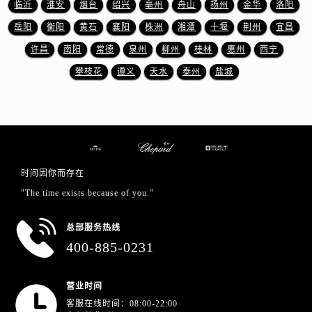
山东省枣庄市滕州市北辛路与善国路交叉口萧邦售后服务中心（需提前预约）
临沂
淮安
烟台
绍兴
亳州
舟山
扬州
金华
洛阳
山东省淄博市张店区金晶大道萧邦售后服务中心（需提前预约）
岳阳
衡阳
黄石
襄阳
株洲
湘潭
十堰
荆州
宜昌
上海市黄浦区南京东路299号宏伊国际广场写字楼8层806室萧邦售后服务中心（需提前预约）
许昌
南阳
常德
泉州
柳州
桂林
惠州
西宁
上海市徐汇区虹桥路3号港汇中心2座37层3705室萧邦售后服务中心（需提前预约）
攀枝花
遵义
天水
泰州
盐城
浙江省杭州市上城区钱江路1366号华润大厦A座5层503-5室萧邦售后服务中心（需提前预约）
浙江省湖州市吴兴区劳动路萧邦售后服务中心（需提前预约）
浙江省嘉兴市南湖区广益路705号嘉兴世界贸易中心A座13层1304室萧邦售后服务中心（需提前预约）
浙江省金华市金东区东市南街777号金华万达广场4号楼22楼2209室萧邦售后服务中心（需提前预约）
浙江省丽水市莲都区解放街萧邦售后服务中心（需提前预约）
时间因你而存在
浙江省宁波市江北区大闸南路500号来福士广场办公楼20层2009室萧邦售后服务中心（需提前预约）
"The time exists because of you.”
浙江省衢州市柯城区上街萧邦售后服务中心（需提前预约）
浙江省绍兴市越城区胜利东路379号世茂天际中心写字楼8层805室萧邦售后服务中心（需提前预约）
总部服务热线
浙江省舟山市定海区解放东路萧邦售后服务中心（需提前预约）
400-885-0231
澳门特别行政区大堂区议事亭前地（新马路）萧邦售后服务中心（需提前预约）
澳门特别行政区风顺堂区南湾大马路萧邦售后服务中心（需提前预约）
营业时间
澳门特别行政区花地玛堂区关闸广场萧邦售后服务中心（需提前预约）
客服在线时间：08:00-22:00