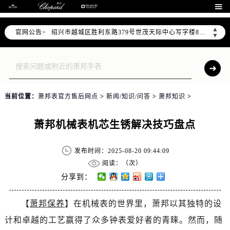

金华市金东区东市南街777号金华万达广场4号楼22楼2209室（需提前预约）
绍兴市越城区胜利东路379号世茂天际中心写字楼8层805室（需提前预约）
▲
官网公告>
▼
嘉兴市南湖区广益路705号嘉兴世界贸易中心A座13层1304室（需提前预约）
南昌市红谷滩新区红谷中大道998号绿地双子塔（中央广场）A1座办公楼14层14-07室（需提前预约）
济南市历下区经十路11111号华润中心写字楼（万象城）15层1508室（需提前预约）
广州市天河区天河路230号万菱汇国际中心A塔7层704室（需提前预约）
广州市越秀区环市东路371-375号世界贸易中心大厦南塔15层1507室（需提前预约）
当前位置：
萧邦表官方售后网点
>
新闻/知识/问答
>
萧邦知识
>
深圳市罗湖区深南东路5001号华润大厦17层1701室（需提前预约）
萧邦机械表机芯生锈解决技巧盘点
惠州市惠城区江北文昌一路7号华贸大厦（华贸天地）1座30层30-05室（需提前预约）
厦门市思明区湖滨东路95号万象城华润大厦B座11层1104室（需提前预约）
发布时间：2025-08-20 09:44:09
福州市晋安区竹屿路6号东二环泰禾广场2号楼5层509室（需提前预约）
阅读：（
次）
成都市锦江区人民东路6号SAC东原中心24层2406B室（需提前预约）
分享到：
重庆市江北区观音桥步行街2号融恒时代广场9层902室（需提前预约）
长沙市芙蓉区建湘路393号世茂环球金融中心写字楼10层1013室（需提前预约）
【
萧邦保养
】在机械表的世界里，萧邦以其独特的设
郑州市二七区民主路10号华润大厦29层2905室（需提前预约）
计和卓越的工艺赢得了众多钟表爱好者的青睐。然而，随
太原市迎泽区迎泽街道解放路15号亨得利名表维修授权店3楼（需提前预约）