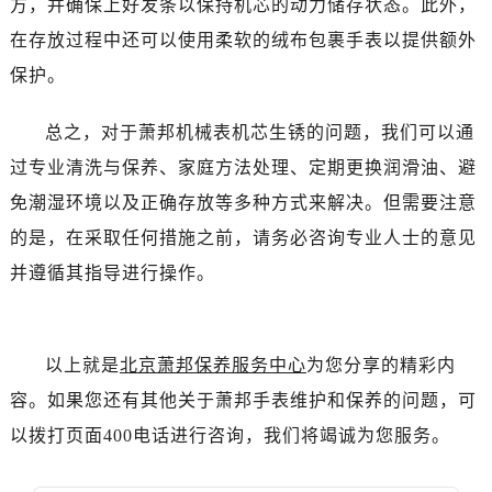
方，并确保上好发条以保持机芯的动力储存状态。此外，
辽宁省抚顺市新抚区东一路萧邦售后服务中心（需提前预约）
在存放过程中还可以使用柔软的绒布包裹手表以提供额外
辽宁省阜新市海州区解放大街萧邦售后服务中心（需提前预约）
保护。
辽宁省葫芦岛市连山区中央路萧邦售后服务中心（需提前预约）
辽宁省锦州市古塔区中央大街萧邦售后服务中心（需提前预约）
总之，对于萧邦机械表机芯生锈的问题，我们可以通
辽宁省辽阳市白塔区新运大街萧邦售后服务中心（需提前预约）
过专业清洗与保养、家庭方法处理、定期更换润滑油、避
辽宁省盘锦市兴隆台区石油大街萧邦售后服务中心（需提前预约）
免潮湿环境以及正确存放等多种方式来解决。但需要注意
辽宁省铁岭市银州区南马路萧邦售后服务中心（需提前预约）
辽宁省营口市站前区市府路与渤海大街交叉口萧邦售后服务中心（需提前预约）
的是，在采取任何措施之前，请务必咨询专业人士的意见
辽宁省沈阳市沈河区中街路137号亨得利名表维修授权店1楼萧邦售后服务中心（需提前预约）
并遵循其指导进行操作。
辽宁省沈阳市沈河区中街路83号亨得利名表维修授权店1楼萧邦售后服务中心（需提前预约）
北京市朝阳区建国门外大街甲6号华熙国际中心D座11层1102室萧邦售后服务中心（需提前预约）
北京市东城区东长安街1号王府井东方广场W3座6层602室萧邦售后服务中心（需提前预约）
以上就是
北京萧邦保养服务中心
为您分享的精彩内
河北省保定市竞秀区朝阳北大街北国先天下萧邦售后服务中心（需提前预约）
容。如果您还有其他关于萧邦手表维护和保养的问题，可
内蒙古自治区阿拉善盟市左旗土尔扈特大街萧邦售后服务中心（需提前预约）
以拨打页面400电话进行咨询，我们将竭诚为您服务。
内蒙古自治区巴彦淖尔市临河区新华街萧邦售后服务中心（需提前预约）
内蒙古自治区包头市青山区幸福路甲3号王府井百货名表维修萧邦售后服务中心（需提前预约）