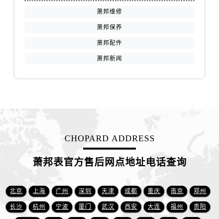
山东省济南市历下区经十路11111号华润中心写字楼（万象城）15层1508室萧邦售后服务中心（需提前预约）
萧邦维修
山东省济宁市任城区太白楼路萧邦售后服务中心（需提前预约）
萧邦保养
山东省莱芜市文化南路8号银座商城名表维修一楼名表维修萧邦售后服务中心（需提前预约）
萧邦配件
山东省临沂市兰山区解放路萧邦售后服务中心（需提前预约）
萧邦新闻
山东省日照市东港区烟台路萧邦售后服务中心（需提前预约）
山东省泰安市泰山区财源街道泰山大街萧邦售后服务中心（需提前预约）
山东省威海市环翠区新威海路89号振华商厦一楼名表维修萧邦售后服务中心（需提前预约）
山东省潍坊市奎文区东风东街萧邦售后服务中心（需提前预约）
山东省枣庄市滕州市北辛路与善国路交叉口萧邦售后服务中心（需提前预约）
山东省淄博市张店区金晶大道萧邦售后服务中心（需提前预约）
CHOPARD ADDRESS
上海市黄浦区南京东路299号宏伊国际广场写字楼8层806室萧邦售后服务中心（需提前预约）
上海市徐汇区虹桥路3号港汇中心2座37层3705室萧邦售后服务中心（需提前预约）
萧邦表官方售后网点地址电话查询
浙江省杭州市上城区钱江路1366号华润大厦A座5层503-5室萧邦售后服务中心（需提前预约）
浙江省湖州市吴兴区劳动路萧邦售后服务中心（需提前预约）
北京
上海
广州
深圳
天津
成都
重庆
南京
郑州
浙江省嘉兴市南湖区广益路705号嘉兴世界贸易中心A座13层1304室萧邦售后服务中心（需提前预约）
长沙
杭州
宁波
厦门
武汉
西安
大连
福州
贵阳
浙江省金华市金东区东市南街777号金华万达广场4号楼22楼2209室萧邦售后服务中心（需提前预约）