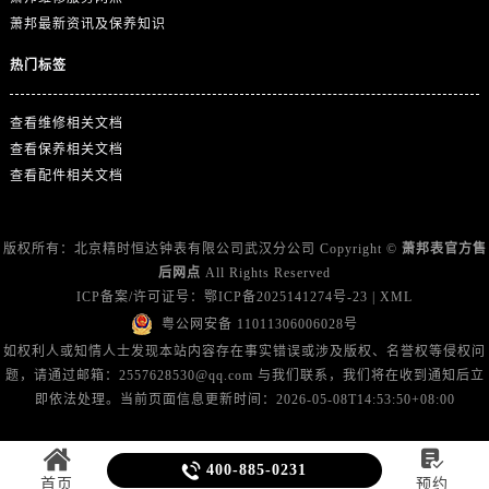
广西壮族自治区百色市右江区中山二路萧邦售后服务中心（需提前预约）
萧邦最新资讯及保养知识
广西壮族自治区北海市海城区北京路萧邦售后服务中心（需提前预约）
热门标签
广西壮族自治区崇左市江州区石景林街道友谊大道与丽川路交汇处萧邦售后服务中心（需提前预约）
广西壮族自治区防城港市港口区金花茶大道萧邦售后服务中心（需提前预约）
查看维修相关文档
广西壮族自治区贵港市港北区港城街道布山大道与仙衣路交叉口萧邦售后服务中心（需提前预约）
查看保养相关文档
广西壮族自治区桂林市秀峰区红岭路萧邦售后服务中心（需提前预约）
查看配件相关文档
广西壮族自治区河池市金城江区金城江街道朝阳路萧邦售后服务中心（需提前预约）
广西壮族自治区贺州市八步区城东街道灵峰南路萧邦售后服务中心（需提前预约）
版权所有：北京精时恒达钟表有限公司武汉分公司 Copyright ©
萧邦表官方售
广西壮族自治区来宾市兴宾区桂中大道萧邦售后服务中心（需提前预约）
后网点
All Rights Reserved
广西壮族自治区柳州市城中区中山中路萧邦售后服务中心（需提前预约）
ICP备案/许可证号：
鄂ICP备2025141274号-23
|
XML
粤公网安备 11011306006028号
广西壮族自治区钦州市钦南区金海湾东大街萧邦售后服务中心（需提前预约）
如权利人或知情人士发现本站内容存在事实错误或涉及版权、名誉权等侵权问
广西壮族自治区梧州市万秀区龙湖镇高旺路萧邦售后服务中心（需提前预约）
题，请通过邮箱：2557628530@qq.com 与我们联系，我们将在收到通知后立
广西壮族自治区玉林市玉州区金玉路萧邦售后服务中心（需提前预约）
即依法处理。当前页面信息更新时间：2026-05-08T14:53:50+08:00
海南省儋州市儋州市那大镇兰洋北路萧邦售后服务中心（需提前预约）
海南省东方市八所镇解放西路萧邦售后服务中心（需提前预约）


400-885-0231
海南省琼海市嘉积镇东风路萧邦售后服务中心（需提前预约）
首页
预约