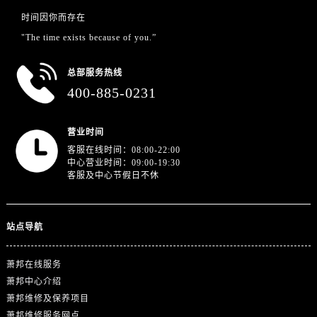
广东省广州市越秀区环市东路371-375号世界贸易中心大厦南塔15层1507室萧邦售后服务中心（需提前预约）
时间因你而存在
广东省河源市源城区越王大道萧邦售后服务中心（需提前预约）
"The time exists because of you.”
广东省惠州市惠城区江北文昌一路7号华贸大厦1座30层3005室萧邦售后服务中心（需提前预约）
广东省江门市蓬江区广场西路萧邦售后服务中心（需提前预约）
总部服务热线
400-885-0231
广东省揭阳市榕城进贤门步行街萧邦售后服务中心（需提前预约）
广东省茂名市电白区水东街道迎宾大道萧邦售后服务中心（需提前预约）
广东省梅州市梅江区金燕大道萧邦售后服务中心（需提前预约）
营业时间
客服在线时间：08:00-22:00
广东省清远市清城区湖西路萧邦售后服务中心（需提前预约）
中心营业时间：09:00-19:30
广东省汕头市龙湖区长平路萧邦售后服务中心（需提前预约）
客服及中心节假日不休
广东省汕尾市城区香洲街道园林社区翠园街萧邦售后服务中心（需提前预约）
广东省韶关市武江区芙蓉新区与老城中心交汇处萧邦售后服务中心（需提前预约）
站点导航
广东省深圳市罗湖区深南东路5001号华润大厦17层1701室萧邦售后服务中心（需提前预约）
广东省阳江市江城区东风一路萧邦售后服务中心（需提前预约）
萧邦在线服务
广东省云浮市云城区金山路萧邦售后服务中心（需提前预约）
萧邦中心介绍
广东省湛江市赤坎区观海北路萧邦售后服务中心（需提前预约）
萧邦维修及保养项目
广东省肇庆市端州区信安大道与砚都大道交汇处萧邦售后服务中心（需提前预约）
萧邦维修服务网点