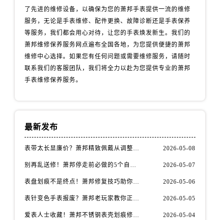
安徽省铜陵市铜官区石城大道萧邦售后服务中心（需提前预约）
了先进的维修设备，以确保为您的萧邦手表提供一流的维修
服务，无论是手表维修、配件更换、故障诊断还是手表保养
安徽省芜湖市镜湖区中山路步行街萧邦售后服务中心（需提前预约）
等服务，我们都会用心对待，让您的手表焕发新生。我们的
安徽省宣城市宣州区叠嶂西路萧邦售后服务中心（需提前预约）
萧邦维修保养服务网点遍布全国各地，为您提供便捷的萧邦
福建省龙岩市新罗区九一南路萧邦售后服务中心（需提前预约）
维修中心选择。如果您有任何问题或需要维修服务，请随时
福建省南平市建阳区人民西路萧邦售后服务中心（需提前预约）
联系我们的客服团队，我们将全力以赴为您提供专业的萧邦
福建省宁德市蕉城区天湖东路萧邦售后服务中心（需提前预约）
手表维修保养服务。
福建省莆田市城厢区霞林街道荔华东大道萧邦售后服务中心（需提前预约）
福建省三明市三元区东乾二路萧邦售后服务中心（需提前预约）
福建省漳州市龙文区步港路萧邦售后服务中心（需提前预约）
最新发布
江苏省常州市新北区龙锦路1590号现代传媒中心5号楼10层1008室萧邦售后服务中心（需提前预约）
江苏省淮安市清江浦区淮海北路萧邦售后服务中心（需提前预约）
表带太长显廉价？萧邦精致佩戴从调整开始！
2026-05-08
江苏省连云港市海州区通灌北路萧邦售后服务中心（需提前预约）
别再乱送修！萧邦停走前必做的5个自检步骤
2026-05-07
江苏省南京市秦淮区中山南路1号南京中心22层22-C1-C3室萧邦售后服务中心（需提前预约）
表盘划痕不是终点！萧邦修复技巧助你重拾自信
2026-05-06
江苏省宿迁市宿城区西湖路萧邦售后服务中心（需提前预约）
表针变色手表报废？萧邦老玩家教你正确应对
2026-05-05
江苏省泰州市海陵区永定东路399号置地商务中心东塔（华润万象城）17层1706室萧邦售后服务中心（需提前预约）
爱表人士收藏！萧邦不锈钢表壳划痕修复指南
2026-05-04
江苏省徐州市鼓楼区淮海东路29号苏宁广场IFC国际金融中心35层3508室萧邦售后服务中心（需提前预约）