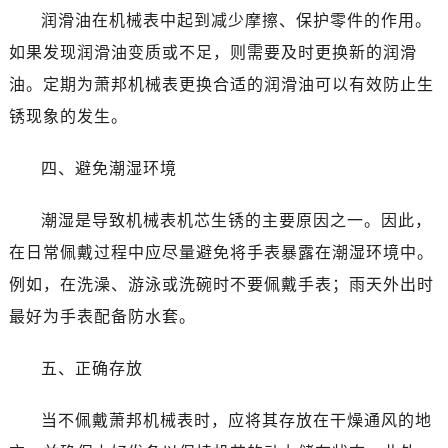
黑龙江省双鸭山市尖山区新兴大街萧邦售后服务中心（需提前预约）
润滑油在机械表中起到减少摩擦、保护零件的作用。
黑龙江省绥化市北林区新华街与康庄路交叉口萧邦售后服务中心（需提前预约）
如果发现润滑油变质或不足，则需要及时更换新的润滑
黑龙江省伊春市伊美区通河路萧邦售后服务中心（需提前预约）
油。定期为萧邦机械表更换合适的润滑油可以有效防止生
吉林省白城市洮北区明仁南街萧邦售后服务中心（需提前预约）
锈现象的发生。
吉林省白山市浑江区浑江大街萧邦售后服务中心（需提前预约）
吉林省吉林市船营区河南街萧邦售后服务中心（需提前预约）
四、避免潮湿环境
吉林省辽源市龙山区人民大街萧邦售后服务中心（需提前预约）
吉林省梅河口市新华街道梅河大街萧邦售后服务中心（需提前预约）
潮湿是导致机械表机芯生锈的主要原因之一。因此，
吉林省四平市铁东区紫气大路与南九经街交汇处萧邦售后服务中心（需提前预约）
在日常佩戴过程中应尽量避免将手表暴露在潮湿环境中。
吉林省松原市宁江区五环大街萧邦售后服务中心（需提前预约）
例如，在洗澡、游泳或洗碗时不要佩戴手表；雨天外出时
吉林省通化市东昌区环通乡江南大街萧邦售后服务中心（需提前预约）
最好为手表配备防水套。
吉林省延边市延吉市解放路萧邦售后服务中心（需提前预约）
辽宁省鞍山市铁东区站前街萧邦售后服务中心（需提前预约）
五、正确存放
辽宁省本溪市平山区胜利路萧邦售后服务中心（需提前预约）
辽宁省朝阳市双塔区新华路萧邦售后服务中心（需提前预约）
当不佩戴萧邦机械表时，应将其存放在干燥通风的地
辽宁省丹东市振兴区七经街萧邦售后服务中心（需提前预约）