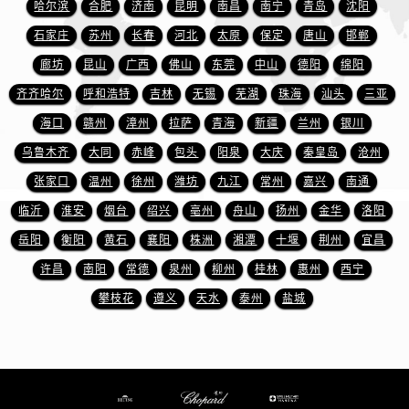
哈尔滨
合肥
济南
昆明
南昌
南宁
青岛
沈阳
浙江省丽水市莲都区解放街萧邦售后服务中心（需提前预约）
石家庄
苏州
长春
河北
太原
保定
唐山
邯郸
浙江省宁波市江北区大闸南路500号来福士广场办公楼20层2009室萧邦售后服务中心（需提前预约）
廊坊
昆山
广西
佛山
东莞
中山
德阳
绵阳
浙江省衢州市柯城区上街萧邦售后服务中心（需提前预约）
浙江省绍兴市越城区胜利东路379号世茂天际中心写字楼8层805室萧邦售后服务中心（需提前预约）
齐齐哈尔
呼和浩特
吉林
无锡
芜湖
珠海
汕头
三亚
浙江省舟山市定海区解放东路萧邦售后服务中心（需提前预约）
海口
赣州
漳州
拉萨
青海
新疆
兰州
银川
澳门特别行政区大堂区议事亭前地（新马路）萧邦售后服务中心（需提前预约）
乌鲁木齐
大同
赤峰
包头
阳泉
大庆
秦皇岛
沧州
澳门特别行政区风顺堂区南湾大马路萧邦售后服务中心（需提前预约）
张家口
温州
徐州
潍坊
九江
常州
嘉兴
南通
澳门特别行政区花地玛堂区关闸广场萧邦售后服务中心（需提前预约）
临沂
淮安
烟台
绍兴
亳州
舟山
扬州
金华
洛阳
澳门特别行政区花王堂区大三巴商圈萧邦售后服务中心（需提前预约）
岳阳
衡阳
黄石
襄阳
株洲
湘潭
十堰
荆州
宜昌
澳门特别行政区嘉模堂区官也街萧邦售后服务中心（需提前预约）
许昌
南阳
常德
泉州
柳州
桂林
惠州
西宁
澳门省路氹城市金光大道萧邦售后服务中心（需提前预约）
澳门特别行政区望德堂区塔石广场萧邦售后服务中心（需提前预约）
攀枝花
遵义
天水
泰州
盐城
福建省福州市晋安区竹屿路6号东二环泰禾广场2号楼5层509室萧邦售后服务中心（需提前预约）
福建省厦门市思明区湖滨东路95号万象城华润大厦B座11层1104室萧邦售后服务中心（需提前预约）
广东省潮州市潮安区新风路与潮汕路交汇处萧邦售后服务中心（需提前预约）
广东省广州市天河区天河路230号万菱汇国际中心A塔7层704室萧邦售后服务中心（需提前预约）