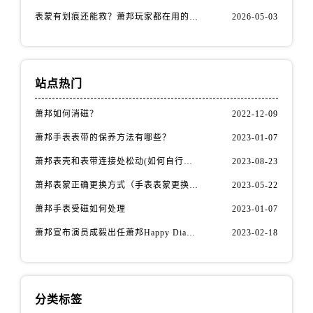
江苏省盐城市盐都区世纪大道5号盐城金融城写字楼1号楼16层1604室萧邦售后服务中心（需提前预约）
表蒙有划痕还能救？萧邦玩家都在用的修复方法
2026-05-03
江苏省扬州市邗江区国展路29号星耀天地写字楼1号楼18层1803室萧邦售后服务中心（需提前预约）
江苏省镇江市京口区中山东路萧邦售后服务中心（需提前预约）
江西省抚州市临川区赣东大道萧邦售后服务中心（需提前预约）
站点热门
江西省赣州市章贡区文清路萧邦售后服务中心（需提前预约）
江西省吉安市吉州区井冈山大道萧邦售后服务中心（需提前预约）
萧邦如何消磁？
2022-12-09
江西省景德镇市珠山区珠山中路萧邦售后服务中心（需提前预约）
萧邦手表表带的保养方法有哪些？
2023-01-07
江西省九江市浔阳区浔阳路萧邦售后服务中心（需提前预约）
萧邦表壳和表带连接处松动(如何自行修复)
2023-08-23
江西省南昌市红谷滩新区红谷中大道998号绿地双子塔（中央广场）A1座办公楼14层1407室萧邦售后服务中心（需提前预约）
萧邦表蒙正确更换方式（手表表蒙更换知识）
2023-05-22
江西省萍乡市安源区萍安北大道与康庄路交叉口萧邦售后服务中心（需提前预约）
江西省上饶市信州区滨江西路萧邦售后服务中心（需提前预约）
萧邦手表受磁如何处理
2023-01-07
江西省新余市渝水区北湖西路萧邦售后服务中心（需提前预约）
萧邦宣布演员成毅出任萧邦Happy Diamonds系列品牌大使
2023-02-18
江西省宜春市袁州区中山中路萧邦售后服务中心（需提前预约）
江西省鹰潭市月湖区胜利东路萧邦售后服务中心（需提前预约）
山东省德州市德城区东风中路萧邦售后服务中心（需提前预约）
分类标签
山东省东营市东营区济南路萧邦售后服务中心（需提前预约）