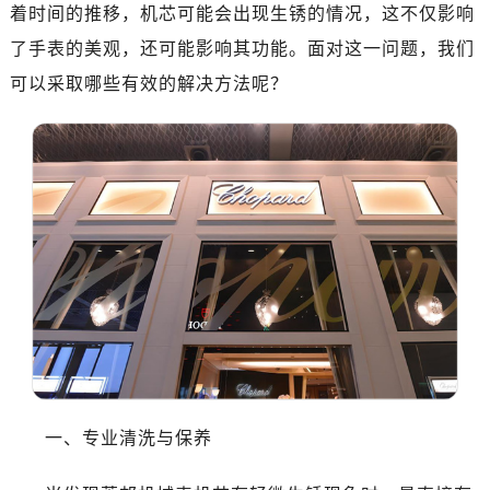
着时间的推移，机芯可能会出现生锈的情况，这不仅影响
沈阳市沈河区中街路137号亨得利名表维修授权店1楼（需提前预约）
了手表的美观，还可能影响其功能。面对这一问题，我们
沈阳市沈河区中街路83号亨得利名表维修授权店1楼（需提前预约）
乌鲁木齐市天山区红山路26号时代广场（CCMALL）C座17层17-B（需提前预约）
可以采取哪些有效的解决方法呢？
温州市鹿城区锦绣路1067号置信广场10层1015室（需提前预约）
哈尔滨市南岗区东大直街146号上和置地广场金座12层1214室（需提前预约）
大连市中山区人民路15号国际金融大厦7层G室（需提前预约）
佛山市禅城区季华五路57号万科金融中心C座12层1205室（需提前预约）
东莞市东城街道鸿福东路1号民盈国贸中心T1写字楼9层907室（需提前预约）
无锡市梁溪区人民中路139号恒隆广场写字楼1座11层1104室（需提前预约）
南通市崇川区工农路57号圆融广场写字楼16层1603室（需提前预约）
苏州市苏州工业园区星港街199号苏州中心办公楼C座22层08室（需提前预约）
武汉市江汉区解放大道686号世界贸易大厦38层09室（需提前预约）
南宁市青秀区金湖路59号地王大厦12楼1224室（需提前预约）
合肥市蜀山区潜山路111号万象城华润大厦B座12楼03室（需提前预约）
一、专业清洗与保养
泉州市丰泽区宝洲路729号浦西万达中心写字楼A座7楼709室（需提前预约）
青岛市南区山东路6号华润大厦B座22层04室（需提前预约）