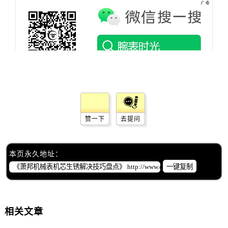
内蒙古自治区赤峰市红山区哈达街萧邦售后服务中心（需提前预约）
内蒙古自治区鄂尔多斯市东胜区伊金霍洛街萧邦售后服务中心（需提前预约）
内蒙古自治区呼伦贝尔市海拉尔区中央街萧邦售后服务中心（需提前预约）
内蒙古自治区通辽市科尔沁区明仁大街萧邦售后服务中心（需提前预约）
内蒙古自治区乌海市海勃湾区人民南路萧邦售后服务中心（需提前预约）
内蒙古自治区乌兰察布市集宁区恩和大街萧邦售后服务中心（需提前预约）
内蒙古自治区锡林郭勒盟市锡林浩特市光明街与额尔敦路交叉口萧邦售后服务中心（需提前预约）
内蒙古自治区兴安盟市乌兰浩特市兴安大街萧邦售后服务中心（需提前预约）
赞一下
去提问
山西省大同市平城区迎宾街萧邦售后服务中心（需提前预约）
山西省晋城市城区黄华街萧邦售后服务中心（需提前预约）
山西省晋中市榆次区顺城街萧邦售后服务中心（需提前预约）
本页永久地址：
山西省临汾市尧都区解放路萧邦售后服务中心（需提前预约）
一键复制
山西省吕梁市离石区永宁中路与建设街交叉口萧邦售后服务中心（需提前预约）
山西省朔州市朔城区怡西路与鄯阳西街交汇处萧邦售后服务中心（需提前预约）
山西省忻州市忻府区和平东街与七一南路交叉口萧邦售后服务中心（需提前预约）
相关文章
山西省阳泉市郊区平阳东街与新城大道交叉口萧邦售后服务中心（需提前预约）