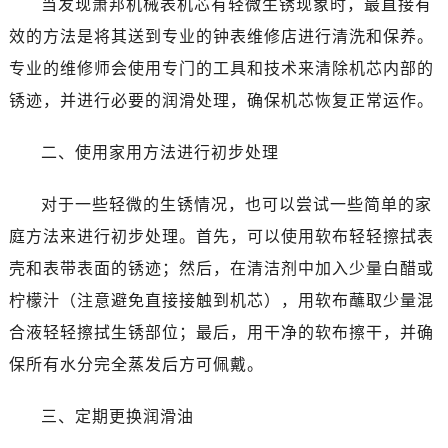
当发现萧邦机械表机芯有轻微生锈现象时，最直接有
烟台市芝罘区胜利路139号万达金融中心A座907室（需提前预约）
效的方法是将其送到专业的钟表维修店进行清洗和保养。
长春市朝阳区西安大路727号中银大厦A座(旺进大厦)18层09室（需提前预约）
专业的维修师会使用专门的工具和技术来清除机芯内部的
贵阳市南明区都司高架桥路33号亨特国际金融中心14楼14D（需提前预约）
锈迹，并进行必要的润滑处理，确保机芯恢复正常运作。
昆明市盘龙区北京路928号同德昆明广场写字楼10层06室（需提前预约）
石家庄市长安区中山东路39号勒泰中心写字楼B座13层07室（需提前预约）
二、使用家用方法进行初步处理
西安市碑林区南关正街88号华侨城长安国际中心E座6楼10室（需提前预约）
海口市龙华区金贸东路5号海口华润大厦B座17层1707室（需提前预约）
对于一些轻微的生锈情况，也可以尝试一些简单的家
唐山市路南区新华东道100号万达广场写字楼A座10层1002室（需提前预约）
庭方法来进行初步处理。首先，可以使用软布轻轻擦拭表
黑龙江省大庆市萨尔图区会战大街萧邦售后服务中心（需提前预约）
壳和表带表面的锈迹；然后，在清洁剂中加入少量白醋或
黑龙江省鹤岗市向阳区红军路萧邦售后服务中心（需提前预约）
黑龙江省黑河市爱辉区中央街萧邦售后服务中心（需提前预约）
柠檬汁（注意避免直接接触到机芯），用软布蘸取少量混
黑龙江省鸡西市鸡冠区红军路萧邦售后服务中心（需提前预约）
合液轻轻擦拭生锈部位；最后，用干净的软布擦干，并确
黑龙江省佳木斯市向阳区长安路萧邦售后服务中心（需提前预约）
保所有水分完全蒸发后方可佩戴。
黑龙江省牡丹江市东安区太平路萧邦售后服务中心（需提前预约）
黑龙江省七台河市桃山区大同街萧邦售后服务中心（需提前预约）
三、定期更换润滑油
黑龙江省齐齐哈尔市龙沙区龙华路萧邦售后服务中心（需提前预约）