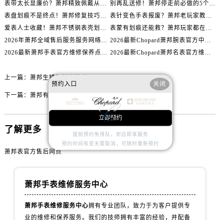
表带太长显廉价？萧邦精致佩戴从调整开始！
别再乱送修！萧邦停走前必做的5个自检步骤
山西省运城市盐湖区河东街萧邦售后服务中心（需提前预约）
表盘划痕不是终点！萧邦修复技巧助你重拾自信
表针变色手表报废？萧邦老玩家教你正确应对
山西省长治市潞州区英雄中路萧邦售后服务中心（需提前预约）
爱表人士收藏！萧邦不锈钢表壳划痕修复指南
表蒙有划痕还能救？萧邦玩家都在用的修复方法
山西省太原市迎泽区迎泽街道解放路15号亨得利名表维修授权店3楼萧邦售后服务中心（需提前预约）
2026年萧邦全域售后服务服务网络迭代升级公告（最新电话及地址）
2026最新Chopard萧邦腕表官方中心网点地址实地探访报告
天津市和平区赤峰道136号天津国际金融中心26层2603室萧邦售后服务中心（需提前预约）
2026最新萧邦手表官方维修保养点地址考察报告
2026最新Chopard萧邦名表官方维修服务点地址调研报告
安徽省安庆市迎江区人民路萧邦售后服务中心（需提前预约）
上一篇：
萧邦生锈了解决技巧
安徽省蚌埠市蚌山区淮河路萧邦售后服务中心（需提前预约）
预约入口
关闭
安徽省亳州市谯城区魏武大道萧邦售后服务中心（需提前预约）
下一篇：
萧邦有价值买吗值得买吗
安徽省池州市贵池区长江路萧邦售后服务中心（需提前预约）
立即预约
安徽省滁州市琅琊区南谯北路萧邦售后服务中心（需提前预约）
了解更多
安徽省阜阳市颍州区颍州北路萧邦售后服务中心（需提前预约）
提前预约免排队，到店即享服务
预约时间有变无需取消，可随时重新预约
安徽省淮北市相山区淮海路萧邦售后服务中心（需提前预约）
萧邦表官方售后网点
安徽省淮南市田家庵区国庆中路萧邦售后服务中心（需提前预约）
安徽省黄山市屯溪区黄山西路萧邦售后服务中心（需提前预约）
萧邦手表维修服务中心
安徽省六安市金安区解放中路萧邦售后服务中心（需提前预约）
安徽省马鞍山市雨山区湖南西路萧邦售后服务中心（需提前预约）
萧邦手表维修服务中心
拥有专业团队，致力于为客户提供专
安徽省宿州市埇桥区人民中路萧邦售后服务中心（需提前预约）
业的维修和保养服务。我们的技师拥有丰富的经验，并配备