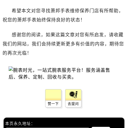
辽宁省丹东市振兴区七经街萧邦售后服务中心（需提前预约）
辽宁省抚顺市新抚区东一路萧邦售后服务中心（需提前预约）
希望本文对您寻找萧邦手表维修保养门店有所帮助，
辽宁省阜新市海州区解放大街萧邦售后服务中心（需提前预约）
祝您的萧邦手表始终保持良好的状态！
辽宁省葫芦岛市连山区中央路萧邦售后服务中心（需提前预约）
辽宁省锦州市古塔区中央大街萧邦售后服务中心（需提前预约）
感谢您的阅读，如果这篇文章对您有所启发，请收藏
辽宁省辽阳市白塔区新运大街萧邦售后服务中心（需提前预约）
我们的网站，我们会持续更新更多有价值的内容，期待您
辽宁省盘锦市兴隆台区石油大街萧邦售后服务中心（需提前预约）
的再次光临！
辽宁省铁岭市银州区南马路萧邦售后服务中心（需提前预约）
辽宁省营口市站前区市府路与渤海大街交叉口萧邦售后服务中心（需提前预约）
辽宁省沈阳市沈河区中街路137号亨得利名表维修授权店1楼萧邦售后服务中心（需提前预约）
辽宁省沈阳市沈河区中街路83号亨得利名表维修授权店1楼萧邦售后服务中心（需提前预约）
北京市朝阳区建国门外大街甲6号华熙国际中心D座11层1102室萧邦售后服务中心（需提前预约）
北京市东城区东长安街1号王府井东方广场W3座6层602室萧邦售后服务中心（需提前预约）
赞一下
去提问
河北省保定市竞秀区朝阳北大街北国先天下萧邦售后服务中心（需提前预约）
内蒙古自治区阿拉善盟市左旗土尔扈特大街萧邦售后服务中心（需提前预约）
内蒙古自治区巴彦淖尔市临河区新华街萧邦售后服务中心（需提前预约）
本页永久地址：