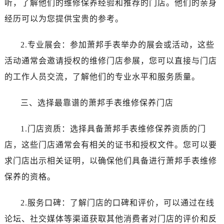
听，了解他们的维修保养经验和推荐的门店。他们的亲身
昆明市盘龙区北京路928号同德昆明广场写字楼10层06室（需提前预约）
石家庄市长安区中山东路39号勒泰中心写字楼B座13层07室（需提前预约）
经历可以为您提供宝贵的参考。
西安市碑林区南关正街88号华侨城长安国际中心E座6楼10室（需提前预约）
2.专业展会：参加萧邦手表举办的展会或活动，这些
海口市龙华区金贸东路5号海口华润大厦B座17层1707室（需提前预约）
唐山市路南区新华东道100号万达广场写字楼A座10层1002室（需提前预约）
活动通常会邀请授权的维修门店参展，您可以直接与门店
台州市椒江区东海大道1800号腾达中心东1幢20楼2002室（需提前预约）
的工作人员交流，了解他们的专业水平和服务质量。
内蒙古自治区呼和浩特市玉泉区大学西街70号华润万象城写字楼（鄂尔多斯大厦）23层2326室（需提前预约）
甘肃省兰州市七里河区西津西路16号兰州中心写字楼21层2102室（需提前预约）
三、选择最靠谱的萧邦手表维修保养门店
重庆市解放碑渝中区民权路28号英利国际金融中心写字楼20层01室（需提前预约）
1.门店资质：选择具备萧邦手表维修保养资质的门
黑龙江省大庆市萨尔图区会战大街萧邦售后服务中心（需提前预约）
黑龙江省鹤岗市向阳区红军路萧邦售后服务中心（需提前预约）
店，这些门店通常会有相关的证书和授权文件。您可以要
黑龙江省黑河市爱辉区中央街萧邦售后服务中心（需提前预约）
求门店出示相关证明，以确保他们具备进行萧邦手表维修
黑龙江省鸡西市鸡冠区红军路萧邦售后服务中心（需提前预约）
保养的资格。
黑龙江省佳木斯市向阳区长安路萧邦售后服务中心（需提前预约）
黑龙江省牡丹江市东安区太平路萧邦售后服务中心（需提前预约）
2.服务口碑：了解门店的口碑和评价，可以通过在线
黑龙江省七台河市桃山区大同街萧邦售后服务中心（需提前预约）
论坛、社交媒体等渠道获取其他消费者对门店的评价和反