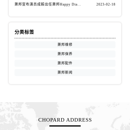
江苏省徐州市鼓楼区淮海东路29号苏宁广场IFC国际金融中心35层3508室萧邦售后服务中心（需提前预约）
萧邦宣布演员成毅出任萧邦Happy Diamonds系列品牌大使
2023-02-18
江苏省盐城市盐都区世纪大道5号盐城金融城写字楼1号楼16层1604室萧邦售后服务中心（需提前预约）
江苏省扬州市邗江区国展路29号星耀天地写字楼1号楼18层1803室萧邦售后服务中心（需提前预约）
江苏省镇江市京口区中山东路萧邦售后服务中心（需提前预约）
分类标签
江西省抚州市临川区赣东大道萧邦售后服务中心（需提前预约）
江西省赣州市章贡区文清路萧邦售后服务中心（需提前预约）
萧邦维修
江西省吉安市吉州区井冈山大道萧邦售后服务中心（需提前预约）
萧邦保养
江西省景德镇市珠山区珠山中路萧邦售后服务中心（需提前预约）
萧邦配件
江西省九江市浔阳区浔阳路萧邦售后服务中心（需提前预约）
萧邦新闻
江西省南昌市红谷滩新区红谷中大道998号绿地双子塔（中央广场）A1座办公楼14层1407室萧邦售后服务中心（需提前预约）
江西省萍乡市安源区萍安北大道与康庄路交叉口萧邦售后服务中心（需提前预约）
江西省上饶市信州区滨江西路萧邦售后服务中心（需提前预约）
江西省新余市渝水区北湖西路萧邦售后服务中心（需提前预约）
江西省宜春市袁州区中山中路萧邦售后服务中心（需提前预约）
江西省鹰潭市月湖区胜利东路萧邦售后服务中心（需提前预约）
CHOPARD ADDRESS
山东省德州市德城区东风中路萧邦售后服务中心（需提前预约）