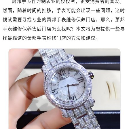
萧邦手表作为制表业的佼佼者，备受消费者的喜爱。
南昌市红谷滩新区红谷中大道998号绿地双子塔（中央广场）A1座办公楼14层07室（需提前预约）
然而，随着时间的推移，手表可能会出现一些问题，这时
济南市历下区经十路11111号华润中心写字楼（万象城）15层1508室（需提前预约）
广州市天河区天河路230号万菱汇国际中心写字楼A塔7层704室（需提前预约）
候就需要寻找专业的萧邦手表维修保养门店。那么，萧邦
广州市越秀区环市东路371-375号世界贸易中心大厦南塔写字楼15层07室（需提前预约）
手表维修保养售后门店怎么找呢？本文将为您提供一些寻
深圳市罗湖区深南东路5001号华润大厦写字楼17层1701室（需提前预约）
找最靠谱的萧邦手表维修门店的方法和建议。
惠州市惠城区江北文昌一路7号华贸大厦写字楼1座30层05室（需提前预约）
厦门市思明区湖滨东路95号华润大厦写字楼B座11层1104室（需提前预约）
福州市鼓楼区五四路128-1号恒力城写字楼15层03室（需提前预约）
成都市锦江区人民东路6号SAC东原中心写字楼24层2406B室（需提前预约）
重庆市江北区观音桥步行街2号融恒时代广场写字楼9层902室（需提前预约）
长沙市芙蓉区定王台街道建湘路393号世茂环球金融中心写字楼（芙蓉广场）10层13室（需提前预约）
郑州市二七区铭功路10号华润大厦写字楼29层2905室（需提前预约）
太原市迎泽区解放路15号亨得利名表服务中心（品牌授权店）3层整层（需提前预约）
沈阳市沈河区中街路137号亨得利名表服务中心（品牌授权店）1层整层（需提前预约）
沈阳市沈河区中街路83号亨得利名表服务中心（品牌授权店）1层整层（需提前预约）
乌鲁木齐市天山区红山路26号时代广场（CCMALL）C座17层17-B（需提前预约）