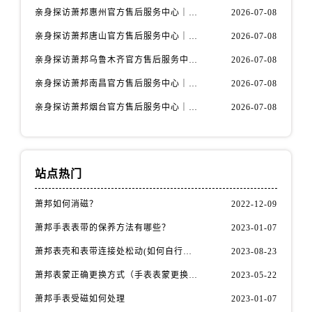
安徽省宿州市埇桥区人民中路萧邦售后服务中心（需提前预约）
亲身探访萧邦惠州官方售后服务中心｜网点地址及热线（2026年7月最新）
2026-07-08
安徽省铜陵市铜官区石城大道萧邦售后服务中心（需提前预约）
亲身探访萧邦唐山官方售后服务中心｜全新地址及服务热线（2026年7月最新）
2026-07-08
安徽省芜湖市镜湖区中山路步行街萧邦售后服务中心（需提前预约）
亲身探访萧邦乌鲁木齐官方售后服务中心｜网点地址与服务热线（2026年7月最新）
2026-07-08
安徽省宣城市宣州区叠嶂西路萧邦售后服务中心（需提前预约）
福建省龙岩市新罗区九一南路萧邦售后服务中心（需提前预约）
亲身探访萧邦南昌官方售后服务中心｜详细地址及客服热线（2026年7月最新）
2026-07-08
福建省南平市建阳区人民西路萧邦售后服务中心（需提前预约）
亲身探访萧邦烟台官方售后服务中心｜全新官方服务电话与地址（2026年7月最新）
2026-07-08
福建省宁德市蕉城区天湖东路萧邦售后服务中心（需提前预约）
福建省莆田市城厢区霞林街道荔华东大道萧邦售后服务中心（需提前预约）
福建省三明市三元区东乾二路萧邦售后服务中心（需提前预约）
站点热门
福建省漳州市龙文区步港路萧邦售后服务中心（需提前预约）
江苏省常州市新北区龙锦路1590号现代传媒中心5号楼10层1008室萧邦售后服务中心（需提前预约）
萧邦如何消磁？
2022-12-09
江苏省淮安市清江浦区淮海北路萧邦售后服务中心（需提前预约）
萧邦手表表带的保养方法有哪些？
2023-01-07
江苏省连云港市海州区通灌北路萧邦售后服务中心（需提前预约）
萧邦表壳和表带连接处松动(如何自行修复)
2023-08-23
江苏省南京市秦淮区中山南路1号南京中心22层22-C1-C3室萧邦售后服务中心（需提前预约）
萧邦表蒙正确更换方式（手表表蒙更换知识）
2023-05-22
江苏省宿迁市宿城区西湖路萧邦售后服务中心（需提前预约）
江苏省泰州市海陵区永定东路399号置地商务中心东塔（华润万象城）17层1706室萧邦售后服务中心（需提前预约）
萧邦手表受磁如何处理
2023-01-07