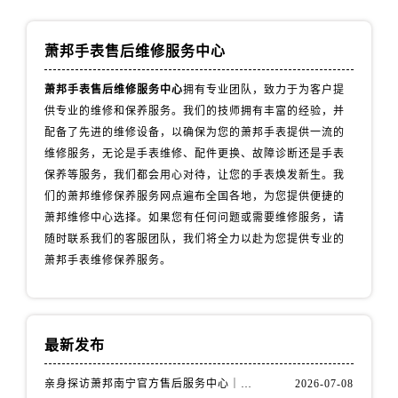
山西省阳泉市郊区平阳东街与新城大道交叉口萧邦售后服务中心（需提前预约）
山西省运城市盐湖区河东街萧邦售后服务中心（需提前预约）
萧邦手表售后维修服务中心
山西省长治市潞州区英雄中路萧邦售后服务中心（需提前预约）
山西省太原市迎泽区迎泽街道解放路15号亨得利名表维修授权店3楼萧邦售后服务中心（需提前预约）
萧邦手表售后维修服务中心
拥有专业团队，致力于为客户提
天津市和平区赤峰道136号天津国际金融中心26层2603室萧邦售后服务中心（需提前预约）
供专业的维修和保养服务。我们的技师拥有丰富的经验，并
安徽省安庆市迎江区人民路萧邦售后服务中心（需提前预约）
配备了先进的维修设备，以确保为您的萧邦手表提供一流的
维修服务，无论是手表维修、配件更换、故障诊断还是手表
安徽省蚌埠市蚌山区淮河路萧邦售后服务中心（需提前预约）
保养等服务，我们都会用心对待，让您的手表焕发新生。我
安徽省亳州市谯城区魏武大道萧邦售后服务中心（需提前预约）
们的萧邦维修保养服务网点遍布全国各地，为您提供便捷的
安徽省池州市贵池区长江路萧邦售后服务中心（需提前预约）
萧邦维修中心选择。如果您有任何问题或需要维修服务，请
安徽省滁州市琅琊区南谯北路萧邦售后服务中心（需提前预约）
随时联系我们的客服团队，我们将全力以赴为您提供专业的
安徽省阜阳市颍州区颍州北路萧邦售后服务中心（需提前预约）
萧邦手表维修保养服务。
安徽省淮北市相山区淮海路萧邦售后服务中心（需提前预约）
安徽省淮南市田家庵区国庆中路萧邦售后服务中心（需提前预约）
安徽省黄山市屯溪区黄山西路萧邦售后服务中心（需提前预约）
最新发布
安徽省六安市金安区解放中路萧邦售后服务中心（需提前预约）
安徽省马鞍山市雨山区湖南西路萧邦售后服务中心（需提前预约）
亲身探访萧邦南宁官方售后服务中心｜网点地址与电话（2026年7月最新）
2026-07-08