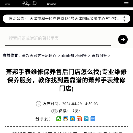
北京市东城区东长安街1号东方广场写字楼W3座6层602室（需提前预约）

北京市朝阳区建国门外大街甲6号华熙国际中心写字楼D座11层1102室（需提前预约）
▲
官网公告>
天津市和平区赤峰道136号天津国际金融中心写字楼26层2603室（需提前预约）
▼
上海市徐汇区虹桥路3号港汇中心写字楼2座37层3705室（需提前预约）
上海市黄浦区南京东路299号宏伊国际广场写字楼8层806室（需提前预约）
南京市秦淮区中山南路1号（新街口）南京中心写字楼22层C1-1室（需提前预约）
常州市新北区龙锦路1590号现代传媒中心写字楼5号楼10层1008室（需提前预约）
当前位置：
萧邦表官方售后网点
>
新闻/知识/问答
>
萧邦问答
>
徐州市鼓楼区淮海东路29号苏宁广场IFC国际金融中心写字楼35层3508室（需提前预约）
扬州市邗江区国展路29号星耀天地写字楼1号楼18层1803室（需提前预约）
萧邦手表维修保养售后门店怎么找(专业维修
盐城市盐都区世纪大道5号盐城金融城写字楼1号楼16层1604室（需提前预约）
保养服务，教你找到最靠谱的萧邦手表维修
泰州市海陵区永定东路399号置地商务中心东塔写字楼（华润万象城）17层1706室（需提前预约）
门店)
宁波市江北区大闸南路500号来福士广场办公楼20层2009室（需提前预约）
杭州市上城区钱江路1366号华润大厦写字楼A座5层503-5室（需提前预约）
发布时间：2024-04-29 14:59:03
金华市金东区东市南街777号金华万达广场写字楼4号楼22层2209室（需提前预约）
阅读：（
次）
绍兴市越城区胜利东路379号世茂天际中心写字楼8层805室（需提前预约）
分享到：
嘉兴市南湖区广益路705号嘉兴世界贸易中心写字楼A座13层1304室（需提前预约）