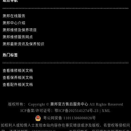
站点导航
广东省广州市天河区天河路230号万菱汇国际中心A塔7层704室萧邦售后服务中心（需提前预约）
广东省广州市越秀区环市东路371-375号世界贸易中心大厦南塔15层1507室萧邦售后服务中心（需提前预约）
萧邦在线服务
广东省河源市源城区越王大道萧邦售后服务中心（需提前预约）
萧邦中心介绍
广东省惠州市惠城区江北文昌一路7号华贸大厦1座30层3005室萧邦售后服务中心（需提前预约）
萧邦维修及保养项目
广东省江门市蓬江区广场西路萧邦售后服务中心（需提前预约）
萧邦维修服务网点
广东省揭阳市榕城进贤门步行街萧邦售后服务中心（需提前预约）
萧邦最新资讯及保养知识
广东省茂名市电白区水东街道迎宾大道萧邦售后服务中心（需提前预约）
热门标签
广东省梅州市梅江区金燕大道萧邦售后服务中心（需提前预约）
广东省清远市清城区湖西路萧邦售后服务中心（需提前预约）
查看维修相关文档
广东省汕头市龙湖区长平路萧邦售后服务中心（需提前预约）
查看保养相关文档
广东省汕尾市城区香洲街道园林社区翠园街萧邦售后服务中心（需提前预约）
查看配件相关文档
广东省韶关市武江区芙蓉新区与老城中心交汇处萧邦售后服务中心（需提前预约）
广东省深圳市罗湖区深南东路5001号华润大厦17层1701室萧邦售后服务中心（需提前预约）
版权所有：
Copyright ©
萧邦官方售后服务中心
All Rights Reserved
广东省阳江市江城区东风一路萧邦售后服务中心（需提前预约）
ICP备案/许可证号：
鄂ICP备2025141274号-23
|
XML
广东省云浮市云城区金山路萧邦售后服务中心（需提前预约）
粤公网安备 11011306006028号
广东省湛江市赤坎区观海北路萧邦售后服务中心（需提前预约）
如权利人或知情人士发现本站内容存在事实错误或涉及版权、名誉权等侵权问