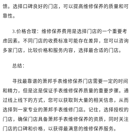
黑龙江省齐齐哈尔市龙沙区龙华路萧邦售后服务中心（需提前预约）
馈。选择口碑良好的门店，可以提高维修保养的质量和可
黑龙江省双鸭山市尖山区新兴大街萧邦售后服务中心（需提前预约）
靠性。
黑龙江省绥化市北林区新华街与康庄路交叉口萧邦售后服务中心（需提前预约）
黑龙江省伊春市伊美区通河路萧邦售后服务中心（需提前预约）
3.价格合理：维修保养费用是选择门店的一个重要考
吉林省白城市洮北区明仁南街萧邦售后服务中心（需提前预约）
虑因素。不同门店的收费标准可能存在差异，您可以咨询
吉林省白山市浑江区浑江大街萧邦售后服务中心（需提前预约）
多家门店，比较价格和服务内容，选择最合适的门店。
吉林省吉林市船营区河南街萧邦售后服务中心（需提前预约）
吉林省辽源市龙山区人民大街萧邦售后服务中心（需提前预约）
总结：
吉林省梅河口市新华街道梅河大街萧邦售后服务中心（需提前预约）
吉林省四平市铁东区紫气大路与南九经街交汇处萧邦售后服务中心（需提前预约）
寻找最靠谱的萧邦手表维修保养门店需要一定的时间
吉林省松原市宁江区五环大街萧邦售后服务中心（需提前预约）
和精力，但是这是保证手表维修保养质量的重要步骤。通
吉林省通化市东昌区环通乡江南大街萧邦售后服务中心（需提前预约）
过线上线下的方式，您可以获取到大量的相关信息，从而
吉林省延边市延吉市解放路萧邦售后服务中心（需提前预约）
选择到一家专业的萧邦手表维修门店。记住，选择授权的
辽宁省鞍山市铁东区站前街萧邦售后服务中心（需提前预约）
辽宁省本溪市平山区胜利路萧邦售后服务中心（需提前预约）
门店，确保门店具备萧邦手表维修保养的资质，同时关注
辽宁省朝阳市双塔区新华路萧邦售后服务中心（需提前预约）
门店的口碑和价格，以获得最满意的维修保养服务。