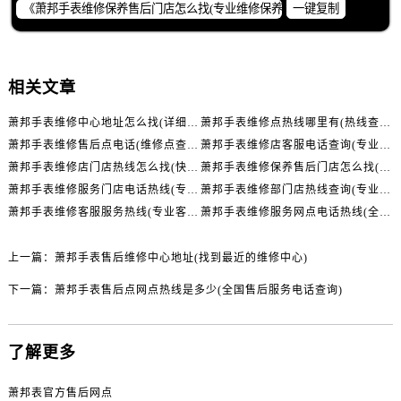
内蒙古自治区包头市青山区幸福路甲3号王府井百货名表维修萧邦售后服务中心（需提前预约）
一键复制
内蒙古自治区赤峰市红山区哈达街萧邦售后服务中心（需提前预约）
内蒙古自治区鄂尔多斯市东胜区伊金霍洛街萧邦售后服务中心（需提前预约）
内蒙古自治区呼伦贝尔市海拉尔区中央街萧邦售后服务中心（需提前预约）
相关文章
内蒙古自治区通辽市科尔沁区明仁大街萧邦售后服务中心（需提前预约）
萧邦手表维修中心地址怎么找(详细指南)
萧邦手表维修点热线哪里有(热线查询)
内蒙古自治区乌海市海勃湾区人民南路萧邦售后服务中心（需提前预约）
萧邦手表维修售后点电话(维修点查询)
萧邦手表维修店客服电话查询(专业解答)
内蒙古自治区乌兰察布市集宁区恩和大街萧邦售后服务中心（需提前预约）
萧邦手表维修店门店热线怎么找(快速查询联系方式)
萧邦手表维修保养售后门店怎么找(专业维修保养服务，教你找到最靠谱的萧邦手表维修门店)
内蒙古自治区锡林郭勒盟市锡林浩特市光明街与额尔敦路交叉口萧邦售后服务中心（需提前预约）
萧邦手表维修服务门店电话热线(专业维修团队为您提供快速维修服务)
萧邦手表维修部门店热线查询(专业维修服务，一键查询最近门店联系方式)
内蒙古自治区兴安盟市乌兰浩特市兴安大街萧邦售后服务中心（需提前预约）
萧邦手表维修客服服务热线(专业客服团队为您提供萧邦手表维修服务)
萧邦手表维修服务网点电话热线(全国统一维修电话及在线咨询平台)
山西省大同市平城区迎宾街萧邦售后服务中心（需提前预约）
山西省晋城市城区黄华街萧邦售后服务中心（需提前预约）
上一篇：
萧邦手表售后维修中心地址(找到最近的维修中心)
山西省晋中市榆次区顺城街萧邦售后服务中心（需提前预约）
下一篇：
萧邦手表售后点网点热线是多少(全国售后服务电话查询)
山西省临汾市尧都区解放路萧邦售后服务中心（需提前预约）
山西省吕梁市离石区永宁中路与建设街交叉口萧邦售后服务中心（需提前预约）
了解更多
山西省朔州市朔城区怡西路与鄯阳西街交汇处萧邦售后服务中心（需提前预约）
山西省忻州市忻府区和平东街与七一南路交叉口萧邦售后服务中心（需提前预约）
萧邦表官方售后网点