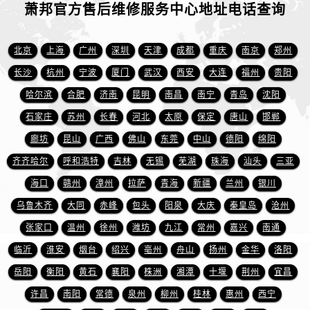
山东省东营市东营区济南路萧邦售后服务中心（需提前预约）
萧邦官方售后维修服务中心地址电话查询
山东省济南市历下区经十路11111号华润中心写字楼（万象城）15层1508室萧邦售后服务中心（需提前预约）
山东省济宁市任城区太白楼路萧邦售后服务中心（需提前预约）
北京
上海
广州
深圳
天津
成都
重庆
南京
郑州
山东省莱芜市文化南路8号银座商城名表维修一楼名表维修萧邦售后服务中心（需提前预约）
长沙
杭州
宁波
厦门
武汉
西安
大连
福州
贵阳
山东省临沂市兰山区解放路萧邦售后服务中心（需提前预约）
哈尔滨
合肥
济南
昆明
南昌
南宁
青岛
沈阳
山东省日照市东港区烟台路萧邦售后服务中心（需提前预约）
石家庄
苏州
长春
河北
太原
保定
唐山
邯郸
山东省泰安市泰山区财源街道泰山大街萧邦售后服务中心（需提前预约）
廊坊
昆山
广西
佛山
东莞
中山
德阳
绵阳
山东省威海市环翠区新威海路89号振华商厦一楼名表维修萧邦售后服务中心（需提前预约）
山东省潍坊市奎文区东风东街萧邦售后服务中心（需提前预约）
齐齐哈尔
呼和浩特
吉林
无锡
芜湖
珠海
汕头
三亚
山东省枣庄市滕州市北辛路与善国路交叉口萧邦售后服务中心（需提前预约）
海口
赣州
漳州
拉萨
青海
新疆
兰州
银川
山东省淄博市张店区金晶大道萧邦售后服务中心（需提前预约）
乌鲁木齐
大同
赤峰
包头
阳泉
大庆
秦皇岛
沧州
上海市黄浦区南京东路299号宏伊国际广场写字楼8层806室萧邦售后服务中心（需提前预约）
张家口
温州
徐州
潍坊
九江
常州
嘉兴
南通
上海市徐汇区虹桥路3号港汇中心2座37层3705室萧邦售后服务中心（需提前预约）
临沂
淮安
烟台
绍兴
亳州
舟山
扬州
金华
洛阳
浙江省杭州市上城区钱江路1366号华润大厦A座5层503-5室萧邦售后服务中心（需提前预约）
岳阳
衡阳
黄石
襄阳
株洲
湘潭
十堰
荆州
宜昌
浙江省湖州市吴兴区劳动路萧邦售后服务中心（需提前预约）
许昌
南阳
常德
泉州
柳州
桂林
惠州
西宁
浙江省嘉兴市南湖区广益路705号嘉兴世界贸易中心A座13层1304室萧邦售后服务中心（需提前预约）