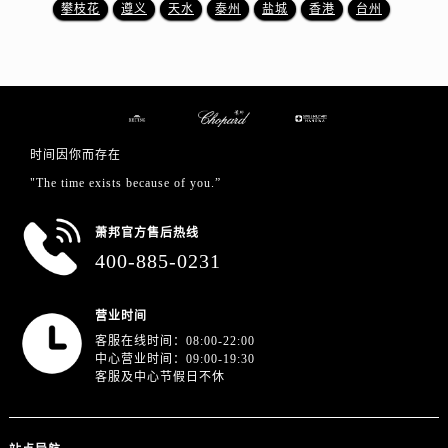
浙江省金华市金东区东市南街777号金华万达广场4号楼22楼2209室萧邦售后服务中心（需提前预约）
攀枝花
遵义
天水
泰州
盐城
香港
台州
浙江省丽水市莲都区解放街萧邦售后服务中心（需提前预约）
浙江省宁波市江北区大闸南路500号来福士广场办公楼20层2009室萧邦售后服务中心（需提前预约）
浙江省衢州市柯城区上街萧邦售后服务中心（需提前预约）
浙江省绍兴市越城区胜利东路379号世茂天际中心写字楼8层805室萧邦售后服务中心（需提前预约）
浙江省舟山市定海区解放东路萧邦售后服务中心（需提前预约）
时间因你而存在
澳门特别行政区大堂区议事亭前地（新马路）萧邦售后服务中心（需提前预约）
"The time exists because of you.”
澳门特别行政区风顺堂区南湾大马路萧邦售后服务中心（需提前预约）
澳门特别行政区花地玛堂区关闸广场萧邦售后服务中心（需提前预约）
萧邦官方售后热线
400-885-0231
澳门特别行政区花王堂区大三巴商圈萧邦售后服务中心（需提前预约）
澳门特别行政区嘉模堂区官也街萧邦售后服务中心（需提前预约）
澳门省路氹城市金光大道萧邦售后服务中心（需提前预约）
营业时间
客服在线时间：08:00-22:00
澳门特别行政区望德堂区塔石广场萧邦售后服务中心（需提前预约）
中心营业时间：09:00-19:30
福建省福州市鼓楼区五四路128-1号恒力城写字楼15层03室萧邦售后服务中心（需提前预约）
客服及中心节假日不休
福建省厦门市思明区湖滨东路95号万象城华润大厦B座11层1104室萧邦售后服务中心（需提前预约）
广东省潮州市潮安区新风路与潮汕路交汇处萧邦售后服务中心（需提前预约）