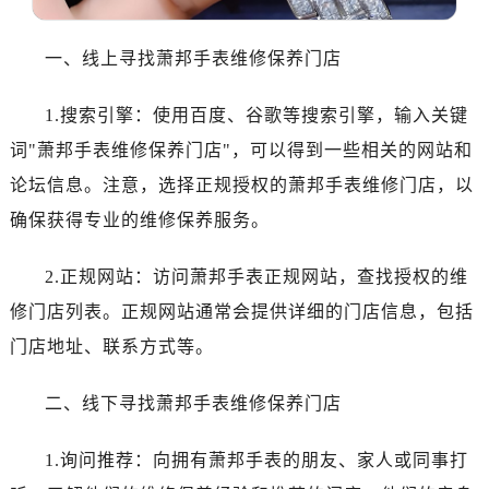
温州市鹿城区锦绣路1067号置信广场10层1015室（需提前预约）
哈尔滨市道里区友谊西路600号富力中心T2座写字楼29层03室（需提前预约）
一、线上寻找萧邦手表维修保养门店
大连市中山区人民路15号国际金融大厦7层G室（需提前预约）
佛山市禅城区季华五路57号万科金融中心C座12层1205室（需提前预约）
1.搜索引擎：使用百度、谷歌等搜索引擎，输入关键
东莞市东城街道鸿福东路1号民盈国贸中心T1写字楼9层907室（需提前预约）
词"萧邦手表维修保养门店"，可以得到一些相关的网站和
无锡市梁溪区人民中路139号恒隆广场写字楼1座11层1104室（需提前预约）
论坛信息。注意，选择正规授权的萧邦手表维修门店，以
南通市崇川区工农路57号圆融广场写字楼16层1603室（需提前预约）
确保获得专业的维修保养服务。
苏州市苏州工业园区星港街199号苏州中心办公楼C座22层08室（需提前预约）
武汉市江汉区解放大道686号世界贸易大厦38层09室（需提前预约）
2.正规网站：访问萧邦手表正规网站，查找授权的维
南宁市青秀区金湖路59号地王大厦12楼1224室（需提前预约）
修门店列表。正规网站通常会提供详细的门店信息，包括
合肥市蜀山区潜山路111号万象城华润大厦B座12楼03室（需提前预约）
泉州市丰泽区宝洲路729号浦西万达中心写字楼A座7楼709室（需提前预约）
门店地址、联系方式等。
青岛市南区山东路6号华润大厦B座22层04室（需提前预约）
二、线下寻找萧邦手表维修保养门店
烟台市芝罘区胜利路139号万达金融中心A座907室（需提前预约）
长春市朝阳区西安大路727号中银大厦A座(旺进大厦)18层09室（需提前预约）
1.询问推荐：向拥有萧邦手表的朋友、家人或同事打
贵阳市南明区都司高架桥路33号亨特国际金融中心14楼14D（需提前预约）