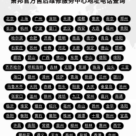
萧邦官方售后维修服务中心地址电话查询
北京
上海
广州
深圳
天津
成都
重庆
南京
郑州
长沙
杭州
宁波
厦门
武汉
西安
大连
福州
贵阳
哈尔滨
合肥
济南
昆明
南昌
南宁
青岛
沈阳
石家庄
苏州
长春
河北
太原
保定
唐山
邯郸
廊坊
昆山
广西
佛山
东莞
中山
德阳
绵阳
齐齐哈尔
呼和浩特
吉林
无锡
芜湖
珠海
汕头
三亚
海口
赣州
漳州
拉萨
青海
新疆
兰州
银川
乌鲁木齐
大同
赤峰
包头
阳泉
大庆
秦皇岛
沧州
张家口
温州
徐州
潍坊
九江
常州
嘉兴
南通
临沂
淮安
烟台
绍兴
亳州
舟山
扬州
金华
洛阳
岳阳
衡阳
黄石
襄阳
株洲
湘潭
十堰
荆州
宜昌
许昌
南阳
常德
泉州
柳州
桂林
惠州
西宁
攀枝花
遵义
天水
泰州
盐城
香港
台州