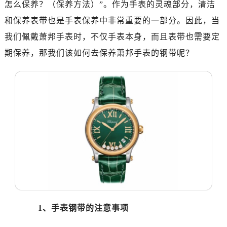
怎么保养？（保养方法）”。作为手表的灵魂部分，清洁
南昌市红谷滩新区红谷中大道998号绿地双子塔（中央广场）A1座办公楼14层07室（需提前预约）
济南市历下区经十路11111号华润中心写字楼（万象城）15层1508室（需提前预约）
和保养表带也是手表保养中非常重要的一部分。因此，当
广州市天河区天河路230号万菱汇国际中心写字楼A塔7层704室（需提前预约）
我们佩戴萧邦手表时，不仅手表本身，而且表带也需要定
广州市越秀区环市东路371-375号世界贸易中心大厦南塔写字楼15层07室（需提前预约）
期保养，那我们该如何去保养萧邦手表的钢带呢？
深圳市罗湖区深南东路5001号华润大厦写字楼17层1701室（需提前预约）
惠州市惠城区江北文昌一路7号华贸大厦写字楼1座30层05室（需提前预约）
厦门市思明区湖滨东路95号华润大厦写字楼B座11层1104室（需提前预约）
福州市鼓楼区五四路128-1号恒力城写字楼15层03室（需提前预约）
成都市锦江区人民东路6号SAC东原中心写字楼24层2406B室（需提前预约）
重庆市江北区观音桥步行街2号融恒时代广场写字楼9层902室（需提前预约）
长沙市芙蓉区定王台街道建湘路393号世茂环球金融中心写字楼（芙蓉广场）10层13室（需提前预约）
郑州市二七区铭功路10号华润大厦写字楼29层2905室（需提前预约）
太原市迎泽区解放路15号亨得利名表服务中心（品牌授权店）3层整层（需提前预约）
沈阳市沈河区中街路137号亨得利名表服务中心（品牌授权店）1层整层（需提前预约）
沈阳市沈河区中街路83号亨得利名表服务中心（品牌授权店）1层整层（需提前预约）
1、手表钢带的注意事项
乌鲁木齐市天山区红山路26号时代广场（CCMALL）C座17层17-B（需提前预约）