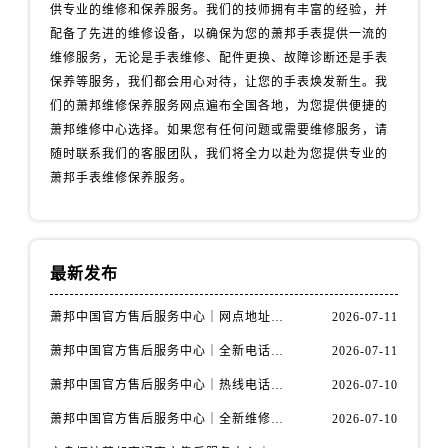
辽宁省丹东市振兴区七经街萧邦售后服务中心（需提前预约）
供专业的维修和保养服务。我们的技师拥有丰富的经验，并
配备了先进的维修设备，以确保为您的萧邦手表提供一流的
辽宁省抚顺市新抚区东一路萧邦售后服务中心（需提前预约）
维修服务，无论是手表维修、配件更换、故障诊断还是手表
辽宁省阜新市海州区解放大街萧邦售后服务中心（需提前预约）
保养等服务，我们都会用心对待，让您的手表焕发新生。我
辽宁省葫芦岛市连山区中央路萧邦售后服务中心（需提前预约）
们的萧邦维修保养服务网点遍布全国各地，为您提供便捷的
辽宁省锦州市古塔区中央大街萧邦售后服务中心（需提前预约）
萧邦维修中心选择。如果您有任何问题或需要维修服务，请
辽宁省辽阳市白塔区新运大街萧邦售后服务中心（需提前预约）
随时联系我们的客服团队，我们将全力以赴为您提供专业的
辽宁省盘锦市兴隆台区石油大街萧邦售后服务中心（需提前预约）
萧邦手表维修保养服务。
辽宁省铁岭市银州区南马路萧邦售后服务中心（需提前预约）
辽宁省营口市站前区市府路与渤海大街交叉口萧邦售后服务中心（需提前预约）
辽宁省沈阳市沈河区中街路137号亨得利名表维修授权店1楼萧邦售后服务中心（需提前预约）
最新发布
辽宁省沈阳市沈河区中街路83号亨得利名表维修授权店1楼萧邦售后服务中心（需提前预约）
北京市朝阳区建国门外大街甲6号华熙国际中心D座11层1102室萧邦售后服务中心（需提前预约）
萧邦中国官方售后服务中心｜网点地址与客服电话权威信息通知（2026年7月最新）
2026-07-11
北京市东城区东长安街1号王府井东方广场W3座6层602室萧邦售后服务中心（需提前预约）
萧邦中国官方售后服务中心｜全新电话和网点地址权威信息通知（2026年7月最新）
2026-07-11
河北省保定市竞秀区朝阳北大街北国先天下萧邦售后服务中心（需提前预约）
萧邦中国官方售后服务中心｜热线电话与门店地址权威信息通知（2026年7月最新）
2026-07-10
内蒙古自治区阿拉善盟市左旗土尔扈特大街萧邦售后服务中心（需提前预约）
萧邦中国官方售后服务中心｜全新维修地址与售后热线权威信息通告（2026年7月最新）
2026-07-10
内蒙古自治区巴彦淖尔市临河区新华街萧邦售后服务中心（需提前预约）