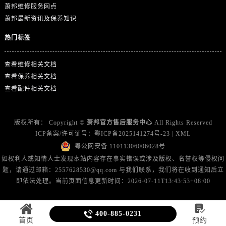
山东省东营市东营区济南路萧邦售后服务中心（需提前预约）
萧邦维修服务网点
山东省济南市历下区经十路11111号华润中心写字楼（万象城）15层1508室萧邦售后服务中心（需提前预约）
萧邦最新资讯及保养知识
山东省济宁市任城区太白楼路萧邦售后服务中心（需提前预约）
热门标签
山东省莱芜市文化南路8号银座商城名表维修一楼名表维修萧邦售后服务中心（需提前预约）
山东省临沂市兰山区解放路萧邦售后服务中心（需提前预约）
查看维修相关文档
山东省日照市东港区烟台路萧邦售后服务中心（需提前预约）
查看保养相关文档
山东省泰安市泰山区财源街道泰山大街萧邦售后服务中心（需提前预约）
查看配件相关文档
山东省威海市环翠区新威海路89号振华商厦一楼名表维修萧邦售后服务中心（需提前预约）
山东省潍坊市奎文区东风东街萧邦售后服务中心（需提前预约）
版权所有：
Copyright ©
萧邦官方售后服务中心
All Rights Reserved
山东省枣庄市滕州市北辛路与善国路交叉口萧邦售后服务中心（需提前预约）
ICP备案/许可证号：
鄂ICP备2025141274号-23
|
XML
山东省淄博市张店区金晶大道萧邦售后服务中心（需提前预约）
粤公网安备 11011306006028号
如权利人或知情人士发现本站内容存在事实错误或涉及版权、名誉权等侵权问
上海市黄浦区南京东路299号宏伊国际广场写字楼8层806室萧邦售后服务中心（需提前预约）
题，请通过邮箱：2557628530@qq.com 与我们联系，我们将在收到通知后立
上海市徐汇区虹桥路3号港汇中心2座37层3705室萧邦售后服务中心（需提前预约）
即依法处理。当前页面信息更新时间：2026-07-11T13:43:53+08:00
浙江省杭州市上城区钱江路1366号华润大厦A座5层503-5室萧邦售后服务中心（需提前预约）
浙江省湖州市吴兴区劳动路萧邦售后服务中心（需提前预约）


400-885-0231
浙江省嘉兴市南湖区广益路705号嘉兴世界贸易中心A座13层1304室萧邦售后服务中心（需提前预约）
首页
预约