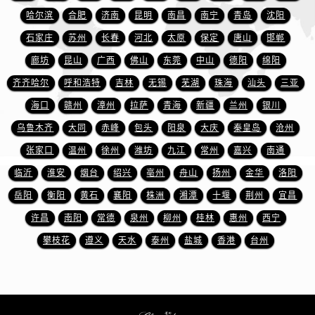
安徽省宿州市埇桥区人民中路萧邦售后服务中心（需提前预约）
哈尔滨
合肥
济南
昆明
南昌
南宁
青岛
沈阳
安徽省铜陵市铜官区石城大道萧邦售后服务中心（需提前预约）
石家庄
苏州
长春
河北
太原
保定
唐山
邯郸
安徽省芜湖市镜湖区中山路步行街萧邦售后服务中心（需提前预约）
廊坊
昆山
广西
佛山
东莞
中山
德阳
绵阳
安徽省宣城市宣州区叠嶂西路萧邦售后服务中心（需提前预约）
齐齐哈尔
呼和浩特
吉林
无锡
芜湖
珠海
汕头
三亚
福建省龙岩市新罗区九一南路萧邦售后服务中心（需提前预约）
福建省南平市建阳区人民西路萧邦售后服务中心（需提前预约）
海口
赣州
漳州
拉萨
青海
新疆
兰州
银川
福建省宁德市蕉城区天湖东路萧邦售后服务中心（需提前预约）
乌鲁木齐
大同
赤峰
包头
阳泉
大庆
秦皇岛
沧州
福建省莆田市城厢区霞林街道荔华东大道萧邦售后服务中心（需提前预约）
张家口
温州
徐州
潍坊
九江
常州
嘉兴
南通
福建省三明市三元区东乾二路萧邦售后服务中心（需提前预约）
临沂
淮安
烟台
绍兴
亳州
舟山
扬州
金华
洛阳
福建省漳州市龙文区步港路萧邦售后服务中心（需提前预约）
岳阳
衡阳
黄石
襄阳
株洲
湘潭
十堰
荆州
宜昌
江苏省常州市新北区龙锦路1590号现代传媒中心5号楼10层1008室萧邦售后服务中心（需提前预约）
许昌
南阳
常德
泉州
柳州
桂林
惠州
西宁
江苏省淮安市清江浦区淮海北路萧邦售后服务中心（需提前预约）
攀枝花
遵义
天水
泰州
盐城
香港
台州
江苏省连云港市海州区通灌北路萧邦售后服务中心（需提前预约）
江苏省南京市秦淮区中山南路1号南京中心22层22-C1-C3室萧邦售后服务中心（需提前预约）
江苏省宿迁市宿城区西湖路萧邦售后服务中心（需提前预约）
江苏省泰州市海陵区永定东路399号置地商务中心东塔（华润万象城）17层1706室萧邦售后服务中心（需提前预约）