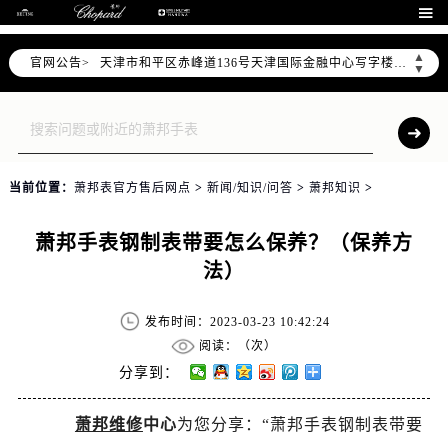
北京市东城区东长安街1号东方广场写字楼W3座6层602室（需提前预约）

北京市朝阳区建国门外大街甲6号华熙国际中心写字楼D座11层1102室（需提前预约）
▲
官网公告>
天津市和平区赤峰道136号天津国际金融中心写字楼26层2603室（需提前预约）
▼
上海市徐汇区虹桥路3号港汇中心写字楼2座37层3705室（需提前预约）
上海市黄浦区南京东路299号宏伊国际广场写字楼8层806室（需提前预约）
南京市秦淮区中山南路1号（新街口）南京中心写字楼22层C1-1室（需提前预约）
常州市新北区龙锦路1590号现代传媒中心写字楼5号楼10层1008室（需提前预约）
当前位置：
萧邦表官方售后网点
>
新闻/知识/问答
>
萧邦知识
>
徐州市鼓楼区淮海东路29号苏宁广场IFC国际金融中心写字楼35层3508室（需提前预约）
扬州市邗江区国展路29号星耀天地写字楼1号楼18层1803室（需提前预约）
萧邦手表钢制表带要怎么保养？（保养方
盐城市盐都区世纪大道5号盐城金融城写字楼1号楼16层1604室（需提前预约）
法）
泰州市海陵区永定东路399号置地商务中心东塔写字楼（华润万象城）17层1706室（需提前预约）
宁波市江北区大闸南路500号来福士广场办公楼20层2009室（需提前预约）
发布时间：2023-03-23 10:42:24
杭州市上城区钱江路1366号华润大厦写字楼A座5层503-5室（需提前预约）
阅读：（
次）
金华市金东区东市南街777号金华万达广场写字楼4号楼22层2209室（需提前预约）
分享到：
绍兴市越城区胜利东路379号世茂天际中心写字楼8层805室（需提前预约）
萧邦维修
中心
为您分享：“萧邦手表钢制表带要
嘉兴市南湖区广益路705号嘉兴世界贸易中心写字楼A座13层1304室（需提前预约）