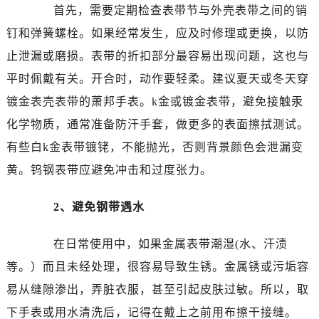
温州市鹿城区锦绣路1067号置信广场10层1015室（需提前预约）
首先，需要定期检查表带节与外壳表带之间的销
哈尔滨市道里区友谊西路600号富力中心T2座写字楼29层03室（需提前预约）
钉和弹簧螺栓。如果经常发生，应及时修理或更换，以防
大连市中山区人民路15号国际金融大厦7层G室（需提前预约）
止泄漏或磨损。表带的折扣部分最容易出现问题，这也与
佛山市禅城区季华五路57号万科金融中心C座12层1205室（需提前预约）
平时佩戴有关。开合时，动作要轻柔。建议夏天或冬天穿
东莞市东城街道鸿福东路1号民盈国贸中心T1写字楼9层907室（需提前预约）
镀金表壳表带的萧邦手表。k金或镀金表带，避免接触汞
无锡市梁溪区人民中路139号恒隆广场写字楼1座11层1104室（需提前预约）
化学物质，通常准备防汗手套，做更多的表面擦拭测试。
南通市崇川区工农路57号圆融广场写字楼16层1603室（需提前预约）
苏州市苏州工业园区星港街199号苏州中心办公楼C座22层08室（需提前预约）
有些白k金表带镀铑，不能抛光，否则背景颜色会泄漏变
武汉市江汉区解放大道686号世界贸易大厦38层09室（需提前预约）
黄。钨钢表带应避免冲击和过度张力。
南宁市青秀区金湖路59号地王大厦12楼1224室（需提前预约）
合肥市蜀山区潜山路111号万象城华润大厦B座12楼03室（需提前预约）
2、避免钢带遇水
泉州市丰泽区宝洲路729号浦西万达中心写字楼A座7楼709室（需提前预约）
在日常使用中，如果金属表带潮湿(水、汗渍
青岛市南区山东路6号华润大厦B座22层04室（需提前预约）
烟台市芝罘区胜利路139号万达金融中心A座907室（需提前预约）
等。）而且未经处理，很容易导致生锈。金属锈或污垢容
长春市朝阳区西安大路727号中银大厦A座(旺进大厦)18层09室（需提前预约）
易从缝隙渗出，弄脏衣服，甚至引起皮肤过敏。所以，取
贵阳市南明区都司高架桥路33号亨特国际金融中心14楼14D（需提前预约）
下手表或用水清洗后，记得在戴上之前用布擦干接缝。