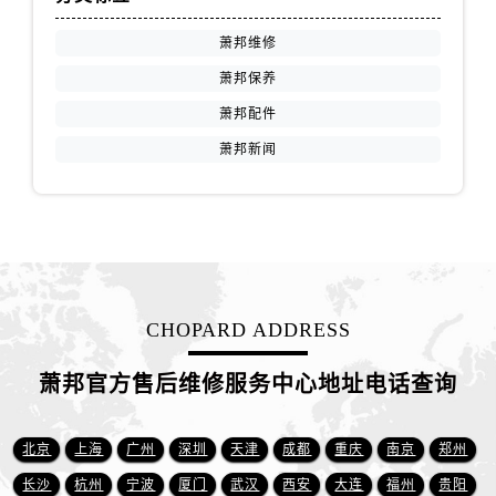
山西省阳泉市郊区平阳东街与新城大道交叉口萧邦售后服务中心（需提前预约）
山西省运城市盐湖区河东街萧邦售后服务中心（需提前预约）
萧邦维修
山西省长治市潞州区英雄中路萧邦售后服务中心（需提前预约）
萧邦保养
山西省太原市迎泽区迎泽街道解放路15号亨得利名表维修授权店3楼萧邦售后服务中心（需提前预约）
萧邦配件
天津市和平区赤峰道136号天津国际金融中心26层2603室萧邦售后服务中心（需提前预约）
萧邦新闻
安徽省安庆市迎江区人民路萧邦售后服务中心（需提前预约）
安徽省蚌埠市蚌山区淮河路萧邦售后服务中心（需提前预约）
安徽省亳州市谯城区魏武大道萧邦售后服务中心（需提前预约）
安徽省池州市贵池区长江路萧邦售后服务中心（需提前预约）
安徽省滁州市琅琊区南谯北路萧邦售后服务中心（需提前预约）
安徽省阜阳市颍州区颍州北路萧邦售后服务中心（需提前预约）
CHOPARD ADDRESS
安徽省淮北市相山区淮海路萧邦售后服务中心（需提前预约）
萧邦官方售后维修服务中心地址电话查询
安徽省淮南市田家庵区国庆中路萧邦售后服务中心（需提前预约）
安徽省黄山市屯溪区黄山西路萧邦售后服务中心（需提前预约）
安徽省六安市金安区解放中路萧邦售后服务中心（需提前预约）
北京
上海
广州
深圳
天津
成都
重庆
南京
郑州
安徽省马鞍山市雨山区湖南西路萧邦售后服务中心（需提前预约）
长沙
杭州
宁波
厦门
武汉
西安
大连
福州
贵阳