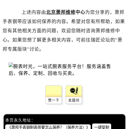
昆明市盘龙区北京路928号同德昆明广场写字楼10层06室（需提前预约）
石家庄市长安区中山东路39号勒泰中心写字楼B座13层07室（需提前预约）
上述内容由
北京萧邦维修
中心
为您分享的，萧邦
西安市碑林区南关正街88号华侨城长安国际中心E座6楼10室（需提前预约）
手表钢带应该如何保养的内容。希望对您有所帮助，如果
海口市龙华区金贸东路5号海口华润大厦B座17层1707室（需提前预约）
您有其他相关方面的问题，欢迎您随时咨询萧邦维修中
唐山市路南区新华东道100号万达广场写字楼A座10层1002室（需提前预约）
心。如果您想了解更多相关内容，可前往瑞匠论坛的"萧
台州市椒江区东海大道1800号腾达中心东1幢20楼2002室（需提前预约）
邦专属版块"讨论。
内蒙古自治区呼和浩特市玉泉区大学西街70号华润万象城写字楼（鄂尔多斯大厦）23层2326室（需提前预约）
甘肃省兰州市七里河区西津西路16号兰州中心写字楼21层2102室（需提前预约）
重庆市解放碑渝中区民权路28号英利国际金融中心写字楼20层01室（需提前预约）
黑龙江省大庆市萨尔图区会战大街萧邦售后服务中心（需提前预约）
黑龙江省鹤岗市向阳区红军路萧邦售后服务中心（需提前预约）
黑龙江省黑河市爱辉区中央街萧邦售后服务中心（需提前预约）
黑龙江省鸡西市鸡冠区红军路萧邦售后服务中心（需提前预约）
赞一下
去提问
黑龙江省佳木斯市向阳区长安路萧邦售后服务中心（需提前预约）
黑龙江省牡丹江市东安区太平路萧邦售后服务中心（需提前预约）
本页永久地址：
黑龙江省七台河市桃山区大同街萧邦售后服务中心（需提前预约）
一键复制