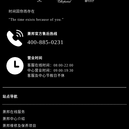
江苏省徐州市鼓楼区淮海东路29号苏宁广场IFC国际金融中心35层3508室萧邦售后服务中心（需提前预约）
江苏省盐城市盐都区世纪大道5号盐城金融城写字楼1号楼16层1604室萧邦售后服务中心（需提前预约）
时间因你而存在
江苏省扬州市邗江区国展路29号星耀天地写字楼1号楼18层1803室萧邦售后服务中心（需提前预约）
"The time exists because of you.”
江苏省镇江市京口区中山东路萧邦售后服务中心（需提前预约）
萧邦官方售后热线
江西省抚州市临川区赣东大道萧邦售后服务中心（需提前预约）
400-885-0231
江西省赣州市章贡区文清路萧邦售后服务中心（需提前预约）
江西省吉安市吉州区井冈山大道萧邦售后服务中心（需提前预约）
营业时间
江西省景德镇市珠山区珠山中路萧邦售后服务中心（需提前预约）
客服在线时间：08:00-22:00
江西省九江市浔阳区浔阳路萧邦售后服务中心（需提前预约）
中心营业时间：09:00-19:30
江西省南昌市红谷滩新区红谷中大道998号绿地双子塔（中央广场）A1座办公楼14层1407室萧邦售后服务中心（需提前预约）
客服及中心节假日不休
江西省萍乡市安源区萍安北大道与康庄路交叉口萧邦售后服务中心（需提前预约）
江西省上饶市信州区滨江西路萧邦售后服务中心（需提前预约）
站点导航
江西省新余市渝水区北湖西路萧邦售后服务中心（需提前预约）
江西省宜春市袁州区中山中路萧邦售后服务中心（需提前预约）
萧邦在线服务
江西省鹰潭市月湖区胜利东路萧邦售后服务中心（需提前预约）
萧邦中心介绍
山东省德州市德城区东风中路萧邦售后服务中心（需提前预约）
萧邦维修及保养项目