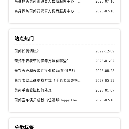
亲身探访萧邦南通官方售后服务中心｜服务热线与门店详细地址（2026年7月最新）
2026-07-10
内蒙古自治区包头市青山区幸福路甲3号王府井百货名表维修萧邦售后服务中心（需提前预约）
内蒙古自治区赤峰市红山区哈达街萧邦售后服务中心（需提前预约）
亲身探访萧邦武汉官方售后服务中心｜服务热线与门店详细地址（2026年7月最新）
2026-07-10
内蒙古自治区鄂尔多斯市东胜区伊金霍洛街萧邦售后服务中心（需提前预约）
内蒙古自治区呼伦贝尔市海拉尔区中央街萧邦售后服务中心（需提前预约）
内蒙古自治区通辽市科尔沁区明仁大街萧邦售后服务中心（需提前预约）
站点热门
内蒙古自治区乌海市海勃湾区人民南路萧邦售后服务中心（需提前预约）
内蒙古自治区乌兰察布市集宁区恩和大街萧邦售后服务中心（需提前预约）
萧邦如何消磁？
2022-12-09
内蒙古自治区锡林郭勒盟市锡林浩特市光明街与额尔敦路交叉口萧邦售后服务中心（需提前预约）
萧邦手表表带的保养方法有哪些？
2023-01-07
内蒙古自治区兴安盟市乌兰浩特市兴安大街萧邦售后服务中心（需提前预约）
萧邦表壳和表带连接处松动(如何自行修复)
2023-08-23
山西省大同市平城区迎宾街萧邦售后服务中心（需提前预约）
萧邦表蒙正确更换方式（手表表蒙更换知识）
2023-05-22
山西省晋城市城区黄华街萧邦售后服务中心（需提前预约）
萧邦手表受磁如何处理
2023-01-07
山西省晋中市榆次区顺城街萧邦售后服务中心（需提前预约）
山西省临汾市尧都区解放路萧邦售后服务中心（需提前预约）
萧邦宣布演员成毅出任萧邦Happy Diamonds系列品牌大使
2023-02-18
山西省吕梁市离石区永宁中路与建设街交叉口萧邦售后服务中心（需提前预约）
山西省朔州市朔城区怡西路与鄯阳西街交汇处萧邦售后服务中心（需提前预约）
山西省忻州市忻府区和平东街与七一南路交叉口萧邦售后服务中心（需提前预约）
分类标签