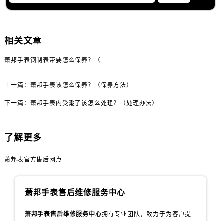
黑龙江省齐齐哈尔市龙沙区龙华路萧邦售后服务中心（需提前预约）
黑龙江省双鸭山市尖山区新兴大街萧邦售后服务中心（需提前预约）
黑龙江省绥化市北林区新华街与康庄路交叉口萧邦售后服务中心（需提前预约）
相关文章
黑龙江省伊春市伊美区通河路萧邦售后服务中心（需提前预约）
吉林省白城市洮北区明仁南街萧邦售后服务中心（需提前预约）
萧邦手表钢制表带要怎么保养？（保养方法）
吉林省白山市浑江区浑江大街萧邦售后服务中心（需提前预约）
上一篇：
萧邦手表该怎么保养？（保养方法）
吉林省吉林市船营区河南街萧邦售后服务中心（需提前预约）
吉林省辽源市龙山区人民大街萧邦售后服务中心（需提前预约）
下一篇：
萧邦手表内受潮了该怎么处理？（处理办法）
吉林省梅河口市新华街道梅河大街萧邦售后服务中心（需提前预约）
吉林省四平市铁东区紫气大路与南九经街交汇处萧邦售后服务中心（需提前预约）
了解更多
吉林省松原市宁江区五环大街萧邦售后服务中心（需提前预约）
吉林省通化市东昌区环通乡江南大街萧邦售后服务中心（需提前预约）
萧邦表官方售后网点
吉林省延边市延吉市解放路萧邦售后服务中心（需提前预约）
辽宁省鞍山市铁东区站前街萧邦售后服务中心（需提前预约）
萧邦手表售后维修服务中心
辽宁省本溪市平山区胜利路萧邦售后服务中心（需提前预约）
辽宁省朝阳市双塔区新华路萧邦售后服务中心（需提前预约）
萧邦手表售后维修服务中心
拥有专业团队，致力于为客户提