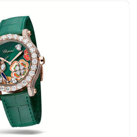
心写字楼（万象城）15层1508室（需提前预约）
中心A塔7层704室（需提前预约）
界贸易中心大厦南塔15层1507室（需提前预约）
厦17层1701室（需提前预约）
（华贸天地）1座30层30-05室（需提前预约）
大厦B座11层1104室（需提前预约）
场2号楼5层509室（需提前预约）
心24层2406B室（需提前预约）
代广场9层902室（需提前预约）
融中心写字楼10层1013室（需提前预约）
层2905室（需提前预约）
得利名表维修授权店3楼（需提前预约）
表维修授权店1楼（需提前预约）
维修授权店1楼（需提前预约）
（CCMALL）C座17层17-B（需提前预约）
10层1015室（需提前预约）