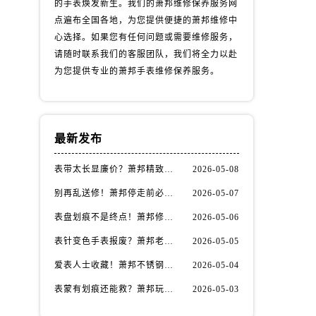
的手表焕发新生。我们的萧邦维修保养服务网
点遍布全国各地，为您提供便捷的萧邦维修中
心选择。如果您有任何问题或需要维修服务，
请随时联系我们的客服团队，我们将全力以赴
为您提供专业的萧邦手表维修保养服务。
最新发布
表带太长显廉价？萧邦精致佩戴从调整开始！
2026-05-08
别再乱送修！萧邦停走前必做的5个自检步骤
2026-05-07
表盘划痕不是终点！萧邦修复技巧助你重拾自信
2026-05-06
表针变色手表报废？萧邦老玩家教你正确应对
2026-05-05
爱表人士收藏！萧邦不锈钢表壳划痕修复指南
2026-05-04
表蒙有划痕还能救？萧邦玩家都在用的修复方法
2026-05-03