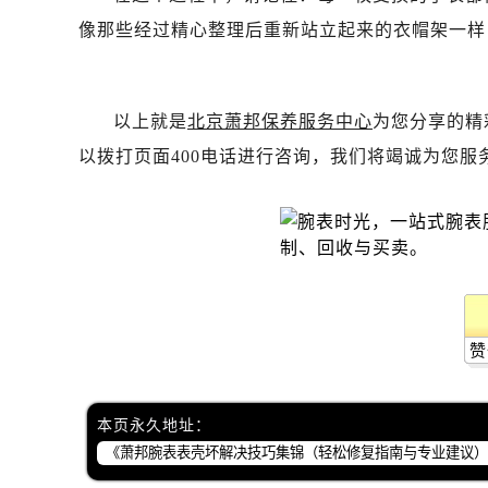
吉林省白山市浑江区浑江大街萧邦售
像那些经过精心整理后重新站立起来的衣帽架一样
吉林省吉林市船营区河南街萧邦售后
吉林省辽源市龙山区人民大街萧邦售
吉林省梅河口市新华街道梅河大街萧
以上就是
北京萧邦保养服务中心
为您分享的精
吉林省四平市铁东区紫气大路与南九
以拨打页面400电话进行咨询，我们将竭诚为您服
吉林省松原市宁江区五环大街萧邦售
吉林省通化市东昌区环通乡江南大街
吉林省延边市延吉市解放路萧邦售后
辽宁省鞍山市铁东区站前街萧邦售后
辽宁省本溪市平山区胜利路萧邦售后
辽宁省朝阳市双塔区新华路萧邦售后
辽宁省丹东市振兴区七经街萧邦售后
赞
辽宁省抚顺市新抚区东一路萧邦售后
辽宁省阜新市海州区解放大街萧邦售
本页永久地址：
辽宁省葫芦岛市连山区中央路萧邦售
辽宁省锦州市古塔区中央大街萧邦售