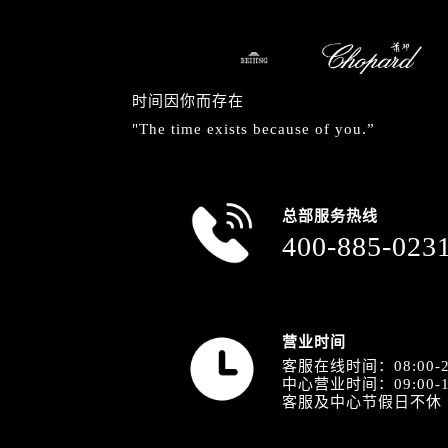
安徽省安庆市迎江区人民路萧邦售后
安徽省蚌埠市蚌山区淮河路萧邦售后
安徽省亳州市谯城区魏武大道萧邦售
安徽省池州市贵池区长江路萧邦售后
时间因你而存在
安徽省滁州市琅琊区南谯北路萧邦售
"The time exists because of you.”
安徽省阜阳市颍州区颍州北路萧邦售
安徽省淮北市相山区淮海路萧邦售后
安徽省淮南市田家庵区国庆中路萧邦
总部服务热线
安徽省黄山市屯溪区黄山西路萧邦售
400-885-023
安徽省六安市金安区解放中路萧邦售
安徽省马鞍山市雨山区湖南西路萧邦
安徽省宿州市埇桥区人民中路萧邦售
营业时间
安徽省铜陵市铜官区石城大道萧邦售
客服在线时间：08:00-2
安徽省芜湖市镜湖区中山路步行街萧
中心营业时间：09:00-1
安徽省宣城市宣州区叠嶂西路萧邦售
客服及中心节假日不休
福建省龙岩市新罗区九一南路萧邦售