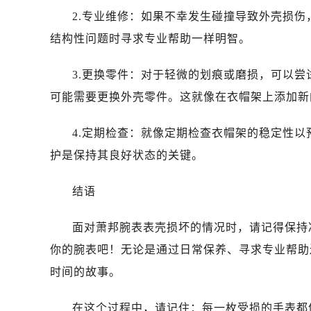
石家庄市长安区中山东路39号勒泰中
2.专业维修：如果不幸发生碰撞导致外壳损
西安市碑林区南关正街88号华侨城长
结构性问题时寻求专业帮助一样明智。
海口市龙华区金贸东路5号海口华润大厦
唐山市路南区新华东道100号万达广场
3.更换零件：对于轻微的划痕或磨损，可以
黑龙江省大庆市萨尔图区会战大街萧
可能需要更换外壳零件。这就像在衣帽架上添加新
黑龙江省鹤岗市向阳区红军路萧邦售
黑龙江省黑河市爱辉区中央街萧邦售
4.定期检查：就像定期检查衣帽架的稳定性
黑龙江省鸡西市鸡冠区红军路萧邦售
护是保持其良好状态的关键。
黑龙江省佳木斯市向阳区长安路萧邦
黑龙江省牡丹江市东安区太平路萧邦
结语
黑龙江省七台河市桃山区大同街萧邦
黑龙江省齐齐哈尔市龙沙区龙华路萧
面对萧邦腕表表壳损坏的情况时，请记得保持
黑龙江省双鸭山市尖山区新兴大街萧
你的腕表吧！无论是通过日常保养、寻求专业帮助
黑龙江省绥化市北林区新华街与康庄
时间的故事。
黑龙江省伊春市伊美区通河路萧邦售
吉林省白城市洮北区明仁南街萧邦售
在这个过程中，请记住：每一枚受损的手表都