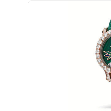
济南市历下区经十路11111号华润中
广州市天河区天河路230号万菱汇国际
广州市越秀区环市东路371-375号世
深圳市罗湖区深南东路5001号华润大
惠州市惠城区江北文昌一路7号华贸大厦
厦门市思明区湖滨东路95号万象城华润
福州市晋安区竹屿路6号东二环泰禾广
成都市锦江区人民东路6号SAC东原中
重庆市江北区观音桥步行街2号融恒时
长沙市芙蓉区建湘路393号世茂环球金
郑州市二七区民主路10号华润大厦29
太原市迎泽区迎泽街道解放路15号亨
沈阳市沈河区中街路137号亨得利名
沈阳市沈河区中街路83号亨得利名表
乌鲁木齐市天山区红山路26号时代广场
温州市鹿城区锦绣路1067号置信广场