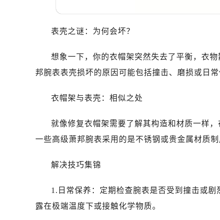
哈尔滨市南岗区东大直街146号上和置
大连市中山区人民路15号国际金融大
表壳之谜：为何会坏？
佛山市禅城区季华五路57号万科金融中
东莞市东城街道鸿福东路1号民盈国贸
想象一下，你的衣帽架突然失去了平衡，衣物
无锡市梁溪区人民中路139号恒隆广场
邦腕表表壳损坏的原因可能包括撞击、磨损或日常
南通市崇川区工农路57号圆融广场写字
苏州市苏州工业园区星港街199号苏州
衣帽架与表壳：相似之处
武汉市江汉区解放大道686号世界贸易
南宁市青秀区金湖路59号地王大厦12
就像修复衣帽架需要了解其构造和材质一样，
合肥市蜀山区潜山路111号万象城华润
一些高级萧邦腕表采用的是不锈钢或贵金属材质制
泉州市丰泽区宝洲路729号浦西万达中
青岛市南区山东路6号华润大厦B座2
解决技巧集锦
烟台市芝罘区胜利路139号万达金融中
长春市朝阳区西安大路727号中银大厦
1.日常保养：定期检查腕表是否受到撞击或
贵阳市南明区都司高架桥路33号亨特
露在极端温度下或接触化学物质。
昆明市盘龙区北京路928号同德昆明