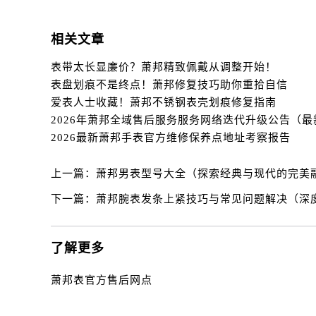
辽宁省辽阳市白塔区新运大街萧邦售
辽宁省盘锦市兴隆台区石油大街萧邦
相关文章
辽宁省铁岭市银州区南马路萧邦售后
辽宁省营口市站前区市府路与渤海大
表带太长显廉价？萧邦精致佩戴从调整开始！
辽宁省沈阳市沈河区中街路137号亨
表盘划痕不是终点！萧邦修复技巧助你重拾自信
爱表人士收藏！萧邦不锈钢表壳划痕修复指南
辽宁省沈阳市沈河区中街路83号亨
北京市朝阳区建国门外大街甲6号华熙
2026最新萧邦手表官方维修保养点地址考察报告
北京市东城区东长安街1号王府井东方
河北省保定市竞秀区朝阳北大街北国
上一篇：
萧邦男表型号大全（探索经典与现代的完美
内蒙古自治区阿拉善盟市左旗土尔扈
下一篇：
萧邦腕表发条上紧技巧与常见问题解决（深
内蒙古自治区巴彦淖尔市临河区新华
内蒙古自治区包头市青山区幸福路甲
内蒙古自治区赤峰市红山区哈达街萧
了解更多
内蒙古自治区鄂尔多斯市东胜区伊金
萧邦表官方售后网点
内蒙古自治区呼伦贝尔市海拉尔区中
内蒙古自治区通辽市科尔沁区明仁大