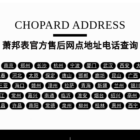
路萧邦售后服务中心（需提前预约）
大街萧邦售后服务中心（需提前预约）
市光明街与额尔敦路交叉口萧邦售后服务中心（需提前预约）
CHOPARD ADDRESS
安大街萧邦售后服务中心（需提前预约）
服务中心（需提前预约）
萧邦表官方售后网点地址电话查询
务中心（需提前预约）
服务中心（需提前预约）
服务中心（需提前预约）
南京
郑州
长沙
杭州
宁波
厦门
武汉
西安
街交叉口萧邦售后服务中心（需提前预约）
长春
河北
太原
保定
唐山
邯郸
廊坊
昆山
广西
街交汇处萧邦售后服务中心（需提前预约）
三亚
海口
赣州
漳州
拉萨
青海
新疆
兰州
银
南路交叉口萧邦售后服务中心（需提前预约）
江
常州
嘉兴
南通
临沂
淮安
烟台
绍兴
亳州
道交叉口萧邦售后服务中心（需提前预约）
宜昌
许昌
南阳
常德
泉州
柳州
桂林
惠州
西宁
服务中心（需提前预约）
后服务中心（需提前预约）
15号亨得利名表维修授权店3楼萧邦售后服务中心（需提前预约
融中心26层2603室萧邦售后服务中心（需提前预约）