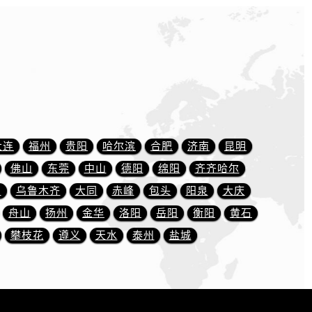
大连
福州
贵阳
哈尔滨
合肥
济南
昆明
佛山
东莞
中山
德阳
绵阳
齐齐哈尔
川
乌鲁木齐
大同
赤峰
包头
阳泉
大庆
舟山
扬州
金华
洛阳
岳阳
衡阳
黄石
攀枝花
遵义
天水
泰州
盐城
）