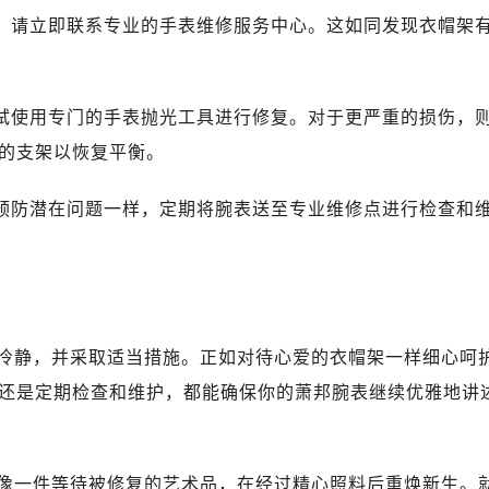
心写字楼B座13层07室（需提前预约）
伤，请立即联系专业的手表维修服务中心。这如同发现衣帽架
安国际中心E座6楼10室（需提前预约）
B座17层1707室（需提前预约）
写字楼A座10层1002室（需提前预约）
尝试使用专门的手表抛光工具进行修复。对于更严重的损伤，
邦售后服务中心（需提前预约）
的支架以恢复平衡。
后服务中心（需提前预约）
后服务中心（需提前预约）
以预防潜在问题一样，定期将腕表送至专业维修点进行检查和
后服务中心（需提前预约）
售后服务中心（需提前预约）
售后服务中心（需提前预约）
售后服务中心（需提前预约）
邦售后服务中心（需提前预约）
冷静，并采取适当措施。正如对待心爱的衣帽架一样细心呵
邦售后服务中心（需提前预约）
还是定期检查和维护，都能确保你的萧邦腕表继续优雅地讲
路交叉口萧邦售后服务中心（需提前预约）
后服务中心（需提前预约）
后服务中心（需提前预约）
像一件等待被修复的艺术品，在经过精心照料后重焕新生。