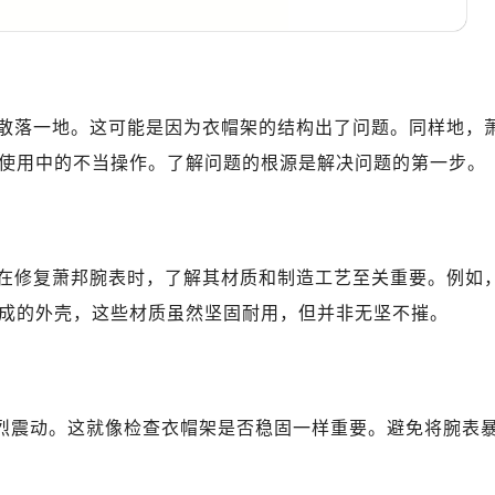
地广场金座12层1214室（需提前预约）
厦7层G室（需提前预约）
心C座12层1205室（需提前预约）
中心T1写字楼9层907室（需提前预约）
散落一地。这可能是因为衣帽架的结构出了问题。同样地，
写字楼1座11层1104室（需提前预约）
使用中的不当操作。了解问题的根源是解决问题的第一步。
楼16层1603室（需提前预约）
中心办公楼C座22层08室（需提前预约）
大厦38层09室（需提前预约）
楼1224室（需提前预约）
在修复萧邦腕表时，了解其材质和制造工艺至关重要。例如
大厦B座12楼03室（需提前预约）
成的外壳，这些材质虽然坚固耐用，但并非无坚不摧。
心写字楼A座7楼709室（需提前预约）
2层04室（需提前预约）
心A座907室（需提前预约）
A座(旺进大厦)18层09室（需提前预约）
剧烈震动。这就像检查衣帽架是否稳固一样重要。避免将腕表
国际金融中心14楼14D（需提前预约）
广场写字楼10层06室（需提前预约）