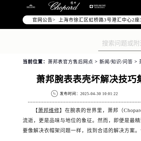
北京市朝阳区建国门外大街甲6号华熙
天津市和平区赤峰道136号天津国际金
官网公告>
上海市徐汇区虹桥路3号港汇中心2座3
上海市黄浦区南京东路299号宏伊国
南京市秦淮区中山南路1号南京中心22层
常州市新北区龙锦路1590号现代传媒
徐州市鼓楼区淮海东路29号苏宁广场I
当前位置：
萧邦表官方售后网点
>
新闻/知识/问答
>
扬州市邗江区国展路29号星耀天地写字
盐城市盐都区世纪大道5号盐城金融城写
萧邦腕表表壳坏解决技巧
泰州市海陵区永定东路399号置地商务
宁波市江北区大闸南路500号来福士广
发布时间：2025-04-30 10:01:22
杭州市上城区钱江路1366号华润大厦A
金华市金东区东市南街777号金华万达
【
萧邦维修
】在腕表的世界里，萧邦（Chop
绍兴市越城区胜利东路379号世茂天
流逝，更是品味与地位的象征。然而，即便是最精
嘉兴市南湖区广益路705号嘉兴世界贸
要像解决衣帽架问题一样，找到合适的解决方案。
南昌市红谷滩新区红谷中大道998号绿