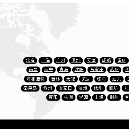
内蒙古自治区乌海市海勃湾区人民南
内蒙古自治区乌兰察布市集宁区恩和
内蒙古自治区锡林郭勒盟市锡林浩特
内蒙古自治区兴安盟市乌兰浩特市兴
山西省大同市平城区迎宾街萧邦售后
山西省晋城市城区黄华街萧邦售后服
山西省晋中市榆次区顺城街萧邦售后
山西省临汾市尧都区解放路萧邦售后
北京
上海
广州
深圳
天津
成都
重庆
山西省吕梁市离石区永宁中路与建设
南昌
南宁
青岛
沈阳
石家庄
苏州
山西省朔州市朔城区怡西路与鄯阳西
呼和浩特
吉林
无锡
芜湖
珠海
汕头
山西省忻州市忻府区和平东街与七一
秦皇岛
沧州
张家口
温州
徐州
潍坊
九
山西省阳泉市郊区平阳东街与新城大
襄阳
株洲
湘潭
十堰
荆州
山西省运城市盐湖区河东街萧邦售后
山西省长治市潞州区英雄中路萧邦售
山西省太原市迎泽区迎泽街道解放路
天津市和平区赤峰道136号天津国际金