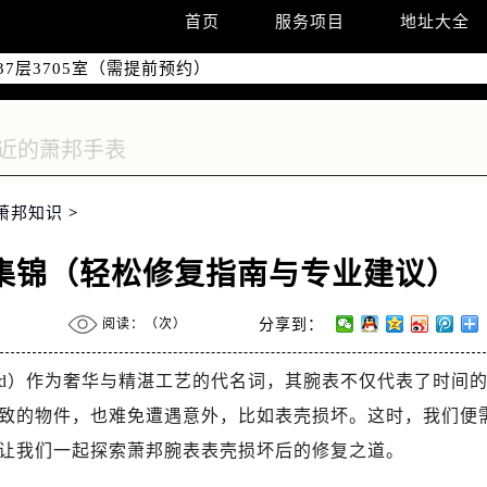
国际中心D座11层1102室（需提前预约）
首页
服务项目
地址大全
融中心26层2603室（需提前预约）
7层3705室（需提前预约）
际广场写字楼8层806室（需提前预约）
22-C1-C3室（需提前预约）
中心5号楼10层1008室（需提前预约）
FC国际金融中心35层3508室（需提前预约）
萧邦知识
>
楼1号楼18层1803室（需提前预约）
字楼1号楼16层1604室（需提前预约）
集锦（轻松修复指南与专业建议）
中心东塔（华润万象城）17层1706室（需提前预约）
场办公楼20层2009室（需提前预约）
阅读：（
次）
分享到：
座5层503-5室（需提前预约）
广场4号楼22楼2209室（需提前预约）
ard）作为奢华与精湛工艺的代名词，其腕表不仅代表了时间
际中心写字楼8层805室（需提前预约）
致的物件，也难免遭遇意外，比如表壳损坏。这时，我们便
易中心A座13层1304室（需提前预约）
让我们一起探索萧邦腕表表壳损坏后的修复之道。
地双子塔（中央广场）A1座办公楼14层14-07室（需提前预约