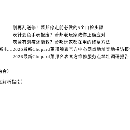
后服务中心（需提前预约）
售后服务中心（需提前预约）
服务中心（需提前预约）
街交叉口萧邦售后服务中心（需提前预约）
别再乱送修！萧邦停走前必做的5个自检步骤
得利名表维修授权店1楼萧邦售后服务中心（需提前预约）
表针变色手表报废？萧邦老玩家教你正确应对
表蒙有划痕还能救？萧邦玩家都在用的修复方法
得利名表维修授权店1楼萧邦售后服务中心（需提前预约）
2026年萧邦全域售后服务服务网络迭代升级公告（最新电话及地址）
2026最新Chopard萧邦腕表官方中心网点地址实地探访报
国际中心D座11层1102室萧邦售后服务中心（需提前预约）
2026最新Chopard萧邦名表官方维修服务点地址调研报告
广场W3座6层602室萧邦售后服务中心（需提前预约）
先天下萧邦售后服务中心（需提前预约）
融合）
特大街萧邦售后服务中心（需提前预约）
度解析指南）
街萧邦售后服务中心（需提前预约）
3号王府井百货名表维修萧邦售后服务中心（需提前预约）
邦售后服务中心（需提前预约）
霍洛街萧邦售后服务中心（需提前预约）
央街萧邦售后服务中心（需提前预约）
街萧邦售后服务中心（需提前预约）