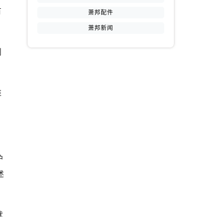
有
萧邦配件
萧邦新闻
则
维
护
述
就