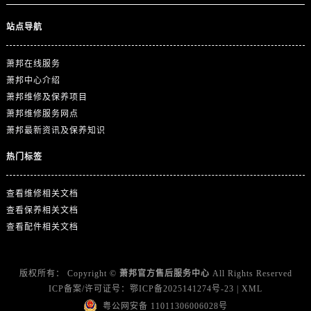
广东省广州市天河区天河路230号万菱汇国际中心A塔7层704室萧邦售后服务中心（需提前预约）
广东省广州市越秀区环市东路371-375号世界贸易中心大厦南塔15层1507室萧邦售后服务中心（需提前预约）
站点导航
广东省河源市源城区越王大道萧邦售后服务中心（需提前预约）
广东省惠州市惠城区江北文昌一路7号华贸大厦1座30层3005室萧邦售后服务中心（需提前预约）
萧邦在线服务
萧邦中心介绍
广东省江门市蓬江区广场西路萧邦售后服务中心（需提前预约）
萧邦维修及保养项目
广东省揭阳市榕城进贤门步行街萧邦售后服务中心（需提前预约）
萧邦维修服务网点
广东省茂名市电白区水东街道迎宾大道萧邦售后服务中心（需提前预约）
萧邦最新资讯及保养知识
广东省梅州市梅江区金燕大道萧邦售后服务中心（需提前预约）
热门标签
广东省清远市清城区湖西路萧邦售后服务中心（需提前预约）
广东省汕头市龙湖区长平路萧邦售后服务中心（需提前预约）
查看维修相关文档
广东省汕尾市城区香洲街道园林社区翠园街萧邦售后服务中心（需提前预约）
查看保养相关文档
广东省韶关市武江区芙蓉新区与老城中心交汇处萧邦售后服务中心（需提前预约）
查看配件相关文档
广东省深圳市罗湖区深南东路5001号华润大厦17层1701室萧邦售后服务中心（需提前预约）
广东省阳江市江城区东风一路萧邦售后服务中心（需提前预约）
版权所有：
Copyright ©
萧邦官方售后服务中心
All Rights Reserved
广东省云浮市云城区金山路萧邦售后服务中心（需提前预约）
ICP备案/许可证号：
鄂ICP备2025141274号-23
|
XML
广东省湛江市赤坎区观海北路萧邦售后服务中心（需提前预约）
粤公网安备 11011306006028号