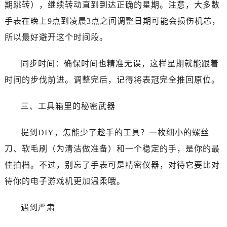
昆明市盘龙区北京路928号同德昆明广场写字楼10层06室（需提前预约）
期跳转），继续转动直到到达正确的星期。注意，大多数
石家庄市长安区中山东路39号勒泰中心写字楼B座13层07室（需提前预约）
手表在晚上9点到凌晨3点之间调整日期可能会损伤机芯，
西安市碑林区南关正街88号华侨城长安国际中心E座6楼10室（需提前预约）
所以最好避开这个时间段。
海口市龙华区金贸东路5号海口华润大厦B座17层1707室（需提前预约）
唐山市路南区新华东道100号万达广场写字楼A座10层1002室（需提前预约）
同步时间：确保时间也精准无误，这样星期就能跟着
台州市椒江区东海大道1800号腾达中心东1幢20楼2002室（需提前预约）
时间的步伐前进。调整完后，记得将表冠完全推回原位。
内蒙古自治区呼和浩特市玉泉区大学西街70号华润万象城写字楼（鄂尔多斯大厦）23层2326室（需提前预约）
甘肃省兰州市七里河区西津西路16号兰州中心写字楼21层2102室（需提前预约）
三、工具箱里的秘密武器
重庆市解放碑渝中区民权路28号英利国际金融中心写字楼20层01室（需提前预约）
黑龙江省大庆市萨尔图区会战大街萧邦售后服务中心（需提前预约）
提到DIY，怎能少了趁手的工具？一枚细小的螺丝
黑龙江省鹤岗市向阳区红军路萧邦售后服务中心（需提前预约）
刀、软毛刷（为清洁做准备）和一个稳定的手，是你的最
黑龙江省黑河市爱辉区中央街萧邦售后服务中心（需提前预约）
佳拍档。不过，别忘了手表可是精密仪器，对待它要比对
黑龙江省鸡西市鸡冠区红军路萧邦售后服务中心（需提前预约）
待你的电子游戏机更加温柔哦。
黑龙江省佳木斯市向阳区长安路萧邦售后服务中心（需提前预约）
黑龙江省牡丹江市东安区太平路萧邦售后服务中心（需提前预约）
遇到严肃
黑龙江省七台河市桃山区大同街萧邦售后服务中心（需提前预约）