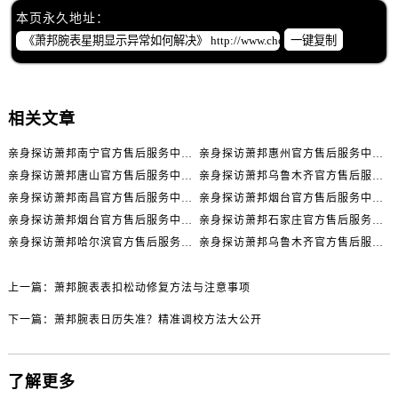
内蒙古自治区包头市青山区幸福路甲3号王府井百货名表维修萧邦售后服务中心（需提前预约）
本页永久地址：
内蒙古自治区赤峰市红山区哈达街萧邦售后服务中心（需提前预约）
一键复制
内蒙古自治区鄂尔多斯市东胜区伊金霍洛街萧邦售后服务中心（需提前预约）
内蒙古自治区呼伦贝尔市海拉尔区中央街萧邦售后服务中心（需提前预约）
内蒙古自治区通辽市科尔沁区明仁大街萧邦售后服务中心（需提前预约）
相关文章
内蒙古自治区乌海市海勃湾区人民南路萧邦售后服务中心（需提前预约）
亲身探访萧邦南宁官方售后服务中心｜网点地址与电话（2026年7月最新）
亲身探访萧邦惠州官方售后服务中心｜网点地址及热线（2026年7月最新）
内蒙古自治区乌兰察布市集宁区恩和大街萧邦售后服务中心（需提前预约）
亲身探访萧邦唐山官方售后服务中心｜全新地址及服务热线（2026年7月最新）
亲身探访萧邦乌鲁木齐官方售后服务中心｜网点地址与服务热线（2026年7月最新）
内蒙古自治区锡林郭勒盟市锡林浩特市光明街与额尔敦路交叉口萧邦售后服务中心（需提前预约）
亲身探访萧邦南昌官方售后服务中心｜详细地址及客服热线（2026年7月最新）
亲身探访萧邦烟台官方售后服务中心｜全新官方服务电话与地址（2026年7月最新）
内蒙古自治区兴安盟市乌兰浩特市兴安大街萧邦售后服务中心（需提前预约）
亲身探访萧邦烟台官方售后服务中心｜全部地址与客服热线（2026年7月最新）
亲身探访萧邦石家庄官方售后服务中心｜服务热线及办公地址（2026年7月最新）
山西省大同市平城区迎宾街萧邦售后服务中心（需提前预约）
亲身探访萧邦哈尔滨官方售后服务中心｜全新地址及服务热线（2026年7月最新）
亲身探访萧邦乌鲁木齐官方售后服务中心｜服务热线及办公地址（2026年7月最新）
山西省晋城市城区黄华街萧邦售后服务中心（需提前预约）
山西省晋中市榆次区顺城街萧邦售后服务中心（需提前预约）
上一篇：
萧邦腕表表扣松动修复方法与注意事项
山西省临汾市尧都区解放路萧邦售后服务中心（需提前预约）
下一篇：
萧邦腕表日历失准？精准调校方法大公开
山西省吕梁市离石区永宁中路与建设街交叉口萧邦售后服务中心（需提前预约）
山西省朔州市朔城区怡西路与鄯阳西街交汇处萧邦售后服务中心（需提前预约）
山西省忻州市忻府区和平东街与七一南路交叉口萧邦售后服务中心（需提前预约）
了解更多