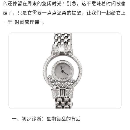
南昌市红谷滩新区红谷中大道998号绿地双子塔（中央广场）A1座办公楼14层07室（需提前预约）
么还停留在周末的悠闲时光？别急，这不意味着时间被偷
济南市历下区经十路11111号华润中心写字楼（万象城）15层1508室（需提前预约）
走了，只是它需要一点点温柔的提醒，让我们一起给它上
广州市天河区天河路230号万菱汇国际中心写字楼A塔7层704室（需提前预约）
一堂“时间管理课”。
广州市越秀区环市东路371-375号世界贸易中心大厦南塔写字楼15层07室（需提前预约）
深圳市罗湖区深南东路5001号华润大厦写字楼17层1701室（需提前预约）
惠州市惠城区江北文昌一路7号华贸大厦写字楼1座30层05室（需提前预约）
厦门市思明区湖滨东路95号华润大厦写字楼B座11层1104室（需提前预约）
福州市鼓楼区五四路128-1号恒力城写字楼15层03室（需提前预约）
成都市锦江区人民东路6号SAC东原中心写字楼24层2406B室（需提前预约）
重庆市江北区观音桥步行街2号融恒时代广场写字楼9层902室（需提前预约）
长沙市芙蓉区定王台街道建湘路393号世茂环球金融中心写字楼（芙蓉广场）10层13室（需提前预约）
郑州市二七区铭功路10号华润大厦写字楼29层2905室（需提前预约）
太原市迎泽区解放路15号亨得利名表服务中心（品牌授权店）3层整层（需提前预约）
沈阳市沈河区中街路137号亨得利名表服务中心（品牌授权店）1层整层（需提前预约）
沈阳市沈河区中街路83号亨得利名表服务中心（品牌授权店）1层整层（需提前预约）
一、初步诊断：星期错乱的背后
乌鲁木齐市天山区红山路26号时代广场（CCMALL）C座17层17-B（需提前预约）