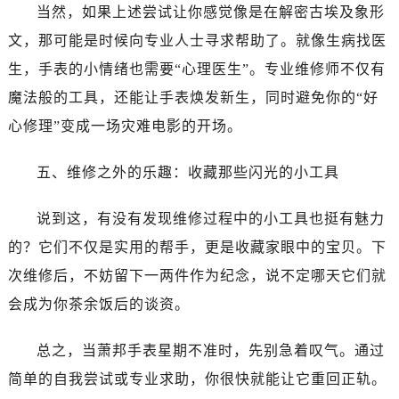
黑龙江省齐齐哈尔市龙沙区龙华路萧邦售后服务中心（需提前预约）
当然，如果上述尝试让你感觉像是在解密古埃及象形
黑龙江省双鸭山市尖山区新兴大街萧邦售后服务中心（需提前预约）
文，那可能是时候向专业人士寻求帮助了。就像生病找医
黑龙江省绥化市北林区新华街与康庄路交叉口萧邦售后服务中心（需提前预约）
生，手表的小情绪也需要“心理医生”。专业维修师不仅有
黑龙江省伊春市伊美区通河路萧邦售后服务中心（需提前预约）
魔法般的工具，还能让手表焕发新生，同时避免你的“好
吉林省白城市洮北区明仁南街萧邦售后服务中心（需提前预约）
心修理”变成一场灾难电影的开场。
吉林省白山市浑江区浑江大街萧邦售后服务中心（需提前预约）
吉林省吉林市船营区河南街萧邦售后服务中心（需提前预约）
五、维修之外的乐趣：收藏那些闪光的小工具
吉林省辽源市龙山区人民大街萧邦售后服务中心（需提前预约）
吉林省梅河口市新华街道梅河大街萧邦售后服务中心（需提前预约）
说到这，有没有发现维修过程中的小工具也挺有魅力
吉林省四平市铁东区紫气大路与南九经街交汇处萧邦售后服务中心（需提前预约）
的？它们不仅是实用的帮手，更是收藏家眼中的宝贝。下
吉林省松原市宁江区五环大街萧邦售后服务中心（需提前预约）
次维修后，不妨留下一两件作为纪念，说不定哪天它们就
吉林省通化市东昌区环通乡江南大街萧邦售后服务中心（需提前预约）
会成为你茶余饭后的谈资。
吉林省延边市延吉市解放路萧邦售后服务中心（需提前预约）
辽宁省鞍山市铁东区站前街萧邦售后服务中心（需提前预约）
总之，当萧邦手表星期不准时，先别急着叹气。通过
辽宁省本溪市平山区胜利路萧邦售后服务中心（需提前预约）
简单的自我尝试或专业求助，你很快就能让它重回正轨。
辽宁省朝阳市双塔区新华路萧邦售后服务中心（需提前预约）