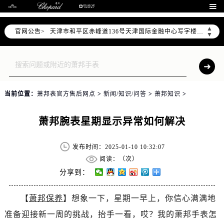
北京市东城区东长安街1号东方广场写字楼W3座6层602室（需提前预约）

北京市朝阳区建国门外大街甲6号华熙国际中心写字楼D座11层1102室（需提前预约）
▲
官网公告>
天津市和平区赤峰道136号天津国际金融中心写字楼26层2603室（需提前预约）
▼
上海市徐汇区虹桥路3号港汇中心写字楼2座37层3705室（需提前预约）
上海市黄浦区南京东路299号宏伊国际广场写字楼8层806室（需提前预约）
南京市秦淮区中山南路1号（新街口）南京中心写字楼22层C1-1室（需提前预约）
常州市新北区龙锦路1590号现代传媒中心写字楼5号楼10层1008室（需提前预约）
当前位置：
萧邦表官方售后网点
>
新闻/知识/问答
>
萧邦知识
>
徐州市鼓楼区淮海东路29号苏宁广场IFC国际金融中心写字楼35层3508室（需提前预约）
扬州市邗江区国展路29号星耀天地写字楼1号楼18层1803室（需提前预约）
萧邦腕表星期显示异常如何解决
盐城市盐都区世纪大道5号盐城金融城写字楼1号楼16层1604室（需提前预约）
泰州市海陵区永定东路399号置地商务中心东塔写字楼（华润万象城）17层1706室（需提前预约）
发布时间：2025-01-10 10:32:07
宁波市江北区大闸南路500号来福士广场办公楼20层2009室（需提前预约）
阅读：（
次）
杭州市上城区钱江路1366号华润大厦写字楼A座5层503-5室（需提前预约）
分享到：
金华市金东区东市南街777号金华万达广场写字楼4号楼22层2209室（需提前预约）
【
萧邦保养
】想象一下，星期一早上，你信心满满地
绍兴市越城区胜利东路379号世茂天际中心写字楼8层805室（需提前预约）
准备迎接新一周的挑战，抬手一看，哎？我的萧邦手表怎
嘉兴市南湖区广益路705号嘉兴世界贸易中心写字楼A座13层1304室（需提前预约）