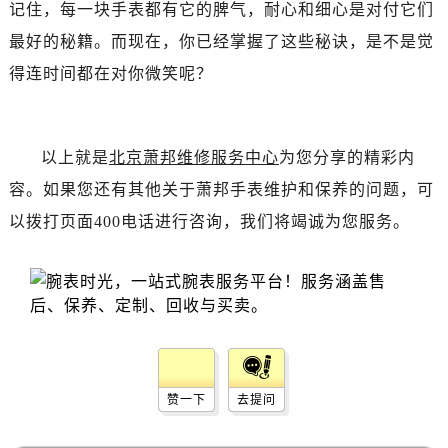
辽宁省丹东市振兴区七经街萧邦售后服务中心（需提前预约）
记住，每一块手表都有它的脾气，耐心和细心是对付它们
辽宁省抚顺市新抚区东一路萧邦售后服务中心（需提前预约）
最好的秘籍。而现在，你已经掌握了这些秘诀，是不是觉
辽宁省阜新市海州区解放大街萧邦售后服务中心（需提前预约）
得连时间都在对你微笑呢？
辽宁省葫芦岛市连山区中央路萧邦售后服务中心（需提前预约）
辽宁省锦州市古塔区中央大街萧邦售后服务中心（需提前预约）
辽宁省辽阳市白塔区新运大街萧邦售后服务中心（需提前预约）
以上就是
北京萧邦维修服务中心
为您分享的精彩内
辽宁省盘锦市兴隆台区石油大街萧邦售后服务中心（需提前预约）
容。如果您还有其他关于萧邦手表维护和保养的问题，可
辽宁省铁岭市银州区南马路萧邦售后服务中心（需提前预约）
以拨打页面400电话进行咨询，我们将竭诚为您服务。
辽宁省营口市站前区市府路与渤海大街交叉口萧邦售后服务中心（需提前预约）
辽宁省沈阳市沈河区中街路137号亨得利名表维修授权店1楼萧邦售后服务中心（需提前预约）
辽宁省沈阳市沈河区中街路83号亨得利名表维修授权店1楼萧邦售后服务中心（需提前预约）
北京市朝阳区建国门外大街甲6号华熙国际中心D座11层1102室萧邦售后服务中心（需提前预约）
北京市东城区东长安街1号王府井东方广场W3座6层602室萧邦售后服务中心（需提前预约）
河北省保定市竞秀区朝阳北大街北国先天下萧邦售后服务中心（需提前预约）
内蒙古自治区阿拉善盟市左旗土尔扈特大街萧邦售后服务中心（需提前预约）
赞一下
去提问
内蒙古自治区巴彦淖尔市临河区新华街萧邦售后服务中心（需提前预约）