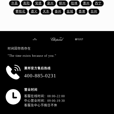
浙江省金华市金东区东市南街777号金华万达广场4号楼22楼2209室萧邦售后服务中心（需提前预约）
许昌
南阳
常德
泉州
柳州
桂林
惠州
西宁
浙江省丽水市莲都区解放街萧邦售后服务中心（需提前预约）
攀枝花
遵义
天水
泰州
盐城
香港
台州
浙江省宁波市江北区大闸南路500号来福士广场办公楼20层2009室萧邦售后服务中心（需提前预约）
浙江省衢州市柯城区上街萧邦售后服务中心（需提前预约）
浙江省绍兴市越城区胜利东路379号世茂天际中心写字楼8层805室萧邦售后服务中心（需提前预约）
浙江省舟山市定海区解放东路萧邦售后服务中心（需提前预约）
澳门特别行政区大堂区议事亭前地（新马路）萧邦售后服务中心（需提前预约）
时间因你而存在
澳门特别行政区风顺堂区南湾大马路萧邦售后服务中心（需提前预约）
"The time exists because of you.”
澳门特别行政区花地玛堂区关闸广场萧邦售后服务中心（需提前预约）
澳门特别行政区花王堂区大三巴商圈萧邦售后服务中心（需提前预约）
萧邦官方售后热线
澳门特别行政区嘉模堂区官也街萧邦售后服务中心（需提前预约）
400-885-0231
澳门省路氹城市金光大道萧邦售后服务中心（需提前预约）
澳门特别行政区望德堂区塔石广场萧邦售后服务中心（需提前预约）
营业时间
福建省福州市鼓楼区五四路128-1号恒力城写字楼15层03室萧邦售后服务中心（需提前预约）
客服在线时间：08:00-22:00
中心营业时间：09:00-19:30
福建省厦门市思明区湖滨东路95号万象城华润大厦B座11层1104室萧邦售后服务中心（需提前预约）
客服及中心节假日不休
广东省潮州市潮安区新风路与潮汕路交汇处萧邦售后服务中心（需提前预约）