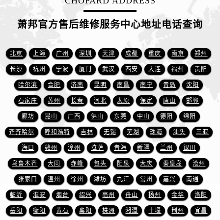
CHOPARD ADDRESS
山东省东营市东营区济南路萧邦售后服务中心（需提前预约）
山东省济南市历下区经十路11111号华润中心写字楼（万象城）15层1508室萧邦售后服务中心（需提前预约）
萧邦官方售后维修服务中心地址电话查询
山东省济宁市任城区太白楼路萧邦售后服务中心（需提前预约）
山东省莱芜市文化南路8号银座商城名表维修一楼名表维修萧邦售后服务中心（需提前预约）
北京
上海
广州
深圳
天津
成都
重庆
南京
郑州
山东省临沂市兰山区解放路萧邦售后服务中心（需提前预约）
长沙
杭州
宁波
厦门
武汉
西安
大连
福州
贵阳
山东省日照市东港区烟台路萧邦售后服务中心（需提前预约）
哈尔滨
合肥
济南
昆明
南昌
南宁
青岛
沈阳
山东省泰安市泰山区财源街道泰山大街萧邦售后服务中心（需提前预约）
山东省威海市环翠区新威海路89号振华商厦一楼名表维修萧邦售后服务中心（需提前预约）
石家庄
苏州
长春
河北
太原
保定
唐山
邯郸
山东省潍坊市奎文区东风东街萧邦售后服务中心（需提前预约）
廊坊
昆山
广西
佛山
东莞
中山
德阳
绵阳
山东省枣庄市滕州市北辛路与善国路交叉口萧邦售后服务中心（需提前预约）
齐齐哈尔
呼和浩特
吉林
无锡
芜湖
珠海
汕头
三亚
山东省淄博市张店区金晶大道萧邦售后服务中心（需提前预约）
海口
赣州
漳州
拉萨
青海
新疆
兰州
银川
上海市黄浦区南京东路299号宏伊国际广场写字楼8层806室萧邦售后服务中心（需提前预约）
乌鲁木齐
大同
赤峰
包头
阳泉
大庆
秦皇岛
沧州
上海市徐汇区虹桥路3号港汇中心2座37层3705室萧邦售后服务中心（需提前预约）
张家口
温州
徐州
潍坊
九江
常州
嘉兴
南通
浙江省杭州市上城区钱江路1366号华润大厦A座5层503-5室萧邦售后服务中心（需提前预约）
临沂
淮安
烟台
绍兴
亳州
舟山
扬州
金华
洛阳
浙江省湖州市吴兴区劳动路萧邦售后服务中心（需提前预约）
浙江省嘉兴市南湖区广益路705号嘉兴世界贸易中心A座13层1304室萧邦售后服务中心（需提前预约）
岳阳
衡阳
黄石
襄阳
株洲
湘潭
十堰
荆州
宜昌