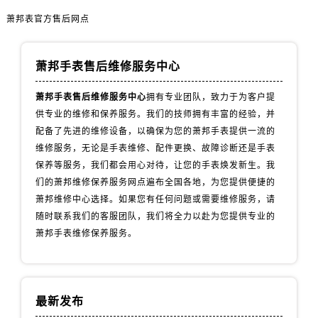
山西省阳泉市郊区平阳东街与新城大道交叉口萧邦售后服务中心（需提前预约）
萧邦表官方售后网点
山西省运城市盐湖区河东街萧邦售后服务中心（需提前预约）
山西省长治市潞州区英雄中路萧邦售后服务中心（需提前预约）
山西省太原市迎泽区迎泽街道解放路15号亨得利名表维修授权店3楼萧邦售后服务中心（需提前预约）
萧邦手表售后维修服务中心
天津市和平区赤峰道136号天津国际金融中心26层2603室萧邦售后服务中心（需提前预约）
萧邦手表售后维修服务中心
拥有专业团队，致力于为客户提
安徽省安庆市迎江区人民路萧邦售后服务中心（需提前预约）
供专业的维修和保养服务。我们的技师拥有丰富的经验，并
安徽省蚌埠市蚌山区淮河路萧邦售后服务中心（需提前预约）
配备了先进的维修设备，以确保为您的萧邦手表提供一流的
安徽省亳州市谯城区魏武大道萧邦售后服务中心（需提前预约）
维修服务，无论是手表维修、配件更换、故障诊断还是手表
安徽省池州市贵池区长江路萧邦售后服务中心（需提前预约）
保养等服务，我们都会用心对待，让您的手表焕发新生。我
们的萧邦维修保养服务网点遍布全国各地，为您提供便捷的
安徽省滁州市琅琊区南谯北路萧邦售后服务中心（需提前预约）
萧邦维修中心选择。如果您有任何问题或需要维修服务，请
安徽省阜阳市颍州区颍州北路萧邦售后服务中心（需提前预约）
随时联系我们的客服团队，我们将全力以赴为您提供专业的
安徽省淮北市相山区淮海路萧邦售后服务中心（需提前预约）
萧邦手表维修保养服务。
安徽省淮南市田家庵区国庆中路萧邦售后服务中心（需提前预约）
安徽省黄山市屯溪区黄山西路萧邦售后服务中心（需提前预约）
安徽省六安市金安区解放中路萧邦售后服务中心（需提前预约）
最新发布
安徽省马鞍山市雨山区湖南西路萧邦售后服务中心（需提前预约）