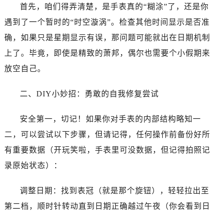
温州市鹿城区锦绣路1067号置信广场10层1015室（需提前预约）
首先，咱们得弄清楚，是手表真的“糊涂”了，还是你
哈尔滨市道里区友谊西路600号富力中心T2座写字楼29层03室（需提前预约）
遇到了一个暂时的“时空漩涡”。检查其他时间显示是否准
大连市中山区人民路15号国际金融大厦7层G室（需提前预约）
确，如果只是星期显示有误，那问题可能就出在日期机制
佛山市禅城区季华五路57号万科金融中心C座12层1205室（需提前预约）
上了。毕竟，即使是精致的萧邦，偶尔也需要个小假期来
东莞市东城街道鸿福东路1号民盈国贸中心T1写字楼9层907室（需提前预约）
放空自己。
无锡市梁溪区人民中路139号恒隆广场写字楼1座11层1104室（需提前预约）
南通市崇川区工农路57号圆融广场写字楼16层1603室（需提前预约）
二、DIY小妙招：勇敢的自我修复尝试
苏州市苏州工业园区星港街199号苏州中心办公楼C座22层08室（需提前预约）
武汉市江汉区解放大道686号世界贸易大厦38层09室（需提前预约）
安全第一，切记！如果你对手表的内部结构略知一
南宁市青秀区金湖路59号地王大厦12楼1224室（需提前预约）
二，可以尝试以下步骤，但请记得，任何操作前备份好所
合肥市蜀山区潜山路111号万象城华润大厦B座12楼03室（需提前预约）
有重要数据（开玩笑啦，手表里可没数据，但记得拍照记
泉州市丰泽区宝洲路729号浦西万达中心写字楼A座7楼709室（需提前预约）
录原始状态）：
青岛市南区山东路6号华润大厦B座22层04室（需提前预约）
烟台市芝罘区胜利路139号万达金融中心A座907室（需提前预约）
调整日期：找到表冠（就是那个旋钮），轻轻拉出至
长春市朝阳区西安大路727号中银大厦A座(旺进大厦)18层09室（需提前预约）
第二档，顺时针转动直到日期正确越过午夜（你会看到日
贵阳市南明区都司高架桥路33号亨特国际金融中心14楼14D（需提前预约）