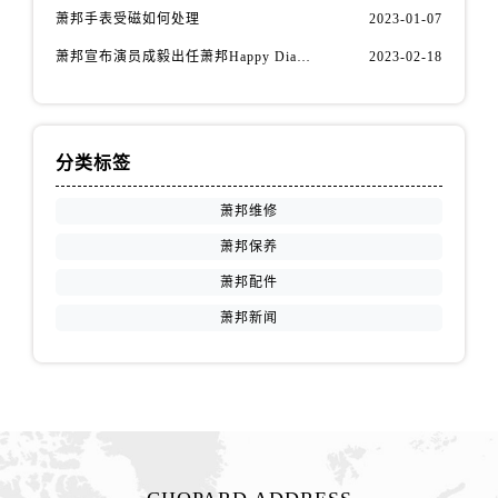
江苏省徐州市鼓楼区淮海东路29号苏宁广场IFC国际金融中心35层3508室萧邦售后服务中心（需提前预约）
萧邦手表受磁如何处理
2023-01-07
江苏省盐城市盐都区世纪大道5号盐城金融城写字楼1号楼16层1604室萧邦售后服务中心（需提前预约）
萧邦宣布演员成毅出任萧邦Happy Diamonds系列品牌大使
2023-02-18
江苏省扬州市邗江区国展路29号星耀天地写字楼1号楼18层1803室萧邦售后服务中心（需提前预约）
江苏省镇江市京口区中山东路萧邦售后服务中心（需提前预约）
江西省抚州市临川区赣东大道萧邦售后服务中心（需提前预约）
分类标签
江西省赣州市章贡区文清路萧邦售后服务中心（需提前预约）
江西省吉安市吉州区井冈山大道萧邦售后服务中心（需提前预约）
萧邦维修
江西省景德镇市珠山区珠山中路萧邦售后服务中心（需提前预约）
萧邦保养
江西省九江市浔阳区浔阳路萧邦售后服务中心（需提前预约）
萧邦配件
江西省南昌市红谷滩新区红谷中大道998号绿地双子塔（中央广场）A1座办公楼14层1407室萧邦售后服务中心（需提前预约）
萧邦新闻
江西省萍乡市安源区萍安北大道与康庄路交叉口萧邦售后服务中心（需提前预约）
江西省上饶市信州区滨江西路萧邦售后服务中心（需提前预约）
江西省新余市渝水区北湖西路萧邦售后服务中心（需提前预约）
江西省宜春市袁州区中山中路萧邦售后服务中心（需提前预约）
江西省鹰潭市月湖区胜利东路萧邦售后服务中心（需提前预约）
山东省德州市德城区东风中路萧邦售后服务中心（需提前预约）