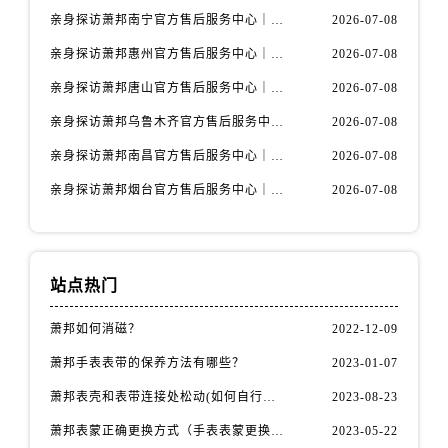
安徽省宿州市埇桥区人民中路萧邦售后服务中心（需提前预约）
亲身探访萧邦南宁官方售后服务中心｜网点地址与电话（2026年7月最新）
2026-07-08
安徽省铜陵市铜官区石城大道萧邦售后服务中心（需提前预约）
亲身探访萧邦惠州官方售后服务中心｜网点地址及热线（2026年7月最新）
2026-07-08
安徽省芜湖市镜湖区中山路步行街萧邦售后服务中心（需提前预约）
亲身探访萧邦唐山官方售后服务中心｜全新地址及服务热线（2026年7月最新）
2026-07-08
安徽省宣城市宣州区叠嶂西路萧邦售后服务中心（需提前预约）
福建省龙岩市新罗区九一南路萧邦售后服务中心（需提前预约）
亲身探访萧邦乌鲁木齐官方售后服务中心｜网点地址与服务热线（2026年7月最新）
2026-07-08
福建省南平市建阳区人民西路萧邦售后服务中心（需提前预约）
亲身探访萧邦南昌官方售后服务中心｜详细地址及客服热线（2026年7月最新）
2026-07-08
福建省宁德市蕉城区天湖东路萧邦售后服务中心（需提前预约）
亲身探访萧邦烟台官方售后服务中心｜全新官方服务电话与地址（2026年7月最新）
2026-07-08
福建省莆田市城厢区霞林街道荔华东大道萧邦售后服务中心（需提前预约）
福建省三明市三元区东乾二路萧邦售后服务中心（需提前预约）
福建省漳州市龙文区步港路萧邦售后服务中心（需提前预约）
站点热门
江苏省常州市新北区龙锦路1590号现代传媒中心5号楼10层1008室萧邦售后服务中心（需提前预约）
江苏省淮安市清江浦区淮海北路萧邦售后服务中心（需提前预约）
萧邦如何消磁？
2022-12-09
江苏省连云港市海州区通灌北路萧邦售后服务中心（需提前预约）
萧邦手表表带的保养方法有哪些？
2023-01-07
江苏省南京市秦淮区中山南路1号南京中心22层22-C1-C3室萧邦售后服务中心（需提前预约）
萧邦表壳和表带连接处松动(如何自行修复)
2023-08-23
江苏省宿迁市宿城区西湖路萧邦售后服务中心（需提前预约）
江苏省泰州市海陵区永定东路399号置地商务中心东塔（华润万象城）17层1706室萧邦售后服务中心（需提前预约）
萧邦表蒙正确更换方式（手表表蒙更换知识）
2023-05-22