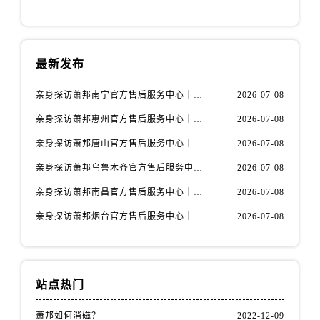
安徽省宿州市埇桥区人民中路萧邦售后服务中心（需提前预约）
安徽省铜陵市铜官区石城大道萧邦售后服务中心（需提前预约）
安徽省芜湖市镜湖区中山路步行街萧邦售后服务中心（需提前预约）
最新发布
安徽省宣城市宣州区叠嶂西路萧邦售后服务中心（需提前预约）
福建省龙岩市新罗区九一南路萧邦售后服务中心（需提前预约）
亲身探访萧邦南宁官方售后服务中心｜网点地址与电话（2026年7月最新）
2026-07-08
福建省南平市建阳区人民西路萧邦售后服务中心（需提前预约）
亲身探访萧邦惠州官方售后服务中心｜网点地址及热线（2026年7月最新）
2026-07-08
福建省宁德市蕉城区天湖东路萧邦售后服务中心（需提前预约）
亲身探访萧邦唐山官方售后服务中心｜全新地址及服务热线（2026年7月最新）
2026-07-08
福建省莆田市城厢区霞林街道荔华东大道萧邦售后服务中心（需提前预约）
福建省三明市三元区东乾二路萧邦售后服务中心（需提前预约）
亲身探访萧邦乌鲁木齐官方售后服务中心｜网点地址与服务热线（2026年7月最新）
2026-07-08
福建省漳州市龙文区步港路萧邦售后服务中心（需提前预约）
亲身探访萧邦南昌官方售后服务中心｜详细地址及客服热线（2026年7月最新）
2026-07-08
江苏省常州市新北区龙锦路1590号现代传媒中心5号楼10层1008室萧邦售后服务中心（需提前预约）
亲身探访萧邦烟台官方售后服务中心｜全新官方服务电话与地址（2026年7月最新）
2026-07-08
江苏省淮安市清江浦区淮海北路萧邦售后服务中心（需提前预约）
江苏省连云港市海州区通灌北路萧邦售后服务中心（需提前预约）
江苏省南京市秦淮区中山南路1号南京中心22层22-C1-C3室萧邦售后服务中心（需提前预约）
站点热门
江苏省宿迁市宿城区西湖路萧邦售后服务中心（需提前预约）
江苏省泰州市海陵区永定东路399号置地商务中心东塔（华润万象城）17层1706室萧邦售后服务中心（需提前预约）
萧邦如何消磁？
2022-12-09