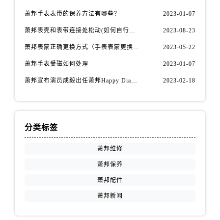
江苏省徐州市鼓楼区淮海东路29号苏宁广场IFC国际金融中心35层3508室萧邦售后服务中心（需提前预约）
萧邦手表表带的保养方法有哪些？
2023-01-07
江苏省盐城市盐都区世纪大道5号盐城金融城写字楼1号楼16层1604室萧邦售后服务中心（需提前预约）
萧邦表壳和表带连接处松动(如何自行修复)
2023-08-23
江苏省扬州市邗江区国展路29号星耀天地写字楼1号楼18层1803室萧邦售后服务中心（需提前预约）
江苏省镇江市京口区中山东路萧邦售后服务中心（需提前预约）
萧邦表蒙正确更换方式（手表表蒙更换知识）
2023-05-22
江西省抚州市临川区赣东大道萧邦售后服务中心（需提前预约）
萧邦手表受磁如何处理
2023-01-07
江西省赣州市章贡区文清路萧邦售后服务中心（需提前预约）
萧邦宣布演员成毅出任萧邦Happy Diamonds系列品牌大使
2023-02-18
江西省吉安市吉州区井冈山大道萧邦售后服务中心（需提前预约）
江西省景德镇市珠山区珠山中路萧邦售后服务中心（需提前预约）
江西省九江市浔阳区浔阳路萧邦售后服务中心（需提前预约）
分类标签
江西省南昌市红谷滩新区红谷中大道998号绿地双子塔（中央广场）A1座办公楼14层1407室萧邦售后服务中心（需提前预约）
江西省萍乡市安源区萍安北大道与康庄路交叉口萧邦售后服务中心（需提前预约）
萧邦维修
江西省上饶市信州区滨江西路萧邦售后服务中心（需提前预约）
萧邦保养
江西省新余市渝水区北湖西路萧邦售后服务中心（需提前预约）
萧邦配件
江西省宜春市袁州区中山中路萧邦售后服务中心（需提前预约）
萧邦新闻
江西省鹰潭市月湖区胜利东路萧邦售后服务中心（需提前预约）
山东省德州市德城区东风中路萧邦售后服务中心（需提前预约）