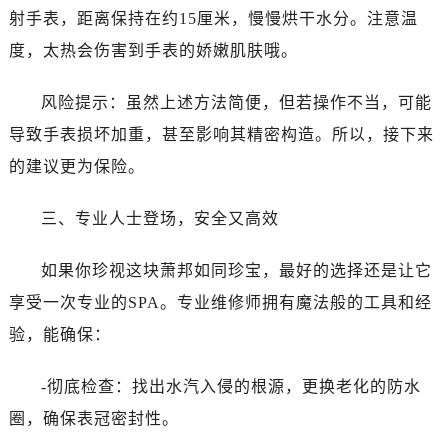
昆明市盘龙区北京路928号同德昆明广场写字楼10层06室（需提前预约）
射手表，距离保持在约15厘米，慢慢烘干水分。注意温
石家庄市长安区中山东路39号勒泰中心写字楼B座13层07室（需提前预约）
度，太热会伤害到手表的娇嫩肌肤哦。
西安市碑林区南关正街88号华侨城长安国际中心E座6楼10室（需提前预约）
海口市龙华区金贸东路5号海口华润大厦B座17层1707室（需提前预约）
风险提示：虽然上述方法简便，但若操作不当，可能
唐山市路南区新华东道100号万达广场写字楼A座10层1002室（需提前预约）
导致手表损坏加重，甚至影响其精密构造。所以，接下来
台州市椒江区东海大道1800号腾达中心东1幢20楼2002室（需提前预约）
的建议更为保险。
内蒙古自治区呼和浩特市玉泉区大学西街70号华润万象城写字楼（鄂尔多斯大厦）23层2326室（需提前预约）
甘肃省兰州市七里河区西津西路16号兰州中心写字楼21层2102室（需提前预约）
三、专业人士登场，安全又高效
重庆市解放碑渝中区民权路28号英利国际金融中心写字楼20层01室（需提前预约）
黑龙江省大庆市萨尔图区会战大街萧邦售后服务中心（需提前预约）
如果你珍视这块萧邦如同珍宝，最好的选择还是让它
黑龙江省鹤岗市向阳区红军路萧邦售后服务中心（需提前预约）
享受一次专业的SPA。专业维修师拥有魔法般的工具和经
黑龙江省黑河市爱辉区中央街萧邦售后服务中心（需提前预约）
验，能确保：
黑龙江省鸡西市鸡冠区红军路萧邦售后服务中心（需提前预约）
黑龙江省佳木斯市向阳区长安路萧邦售后服务中心（需提前预约）
-彻底检查：找出水汽入侵的根源，更换老化的防水
黑龙江省牡丹江市东安区太平路萧邦售后服务中心（需提前预约）
圈，确保表冠密封性。
黑龙江省七台河市桃山区大同街萧邦售后服务中心（需提前预约）