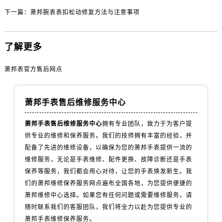
山西省阳泉市郊区平阳东街与新城大道交叉口萧邦售后服务中心（需提前预约）
下一篇：
萧邦腕表表扣松动修复方法与注意事项
山西省运城市盐湖区河东街萧邦售后服务中心（需提前预约）
山西省长治市潞州区英雄中路萧邦售后服务中心（需提前预约）
山西省太原市迎泽区迎泽街道解放路15号亨得利名表维修授权店3楼萧邦售后服务中心（需提前预约）
了解更多
天津市和平区赤峰道136号天津国际金融中心26层2603室萧邦售后服务中心（需提前预约）
萧邦表官方售后网点
安徽省安庆市迎江区人民路萧邦售后服务中心（需提前预约）
安徽省蚌埠市蚌山区淮河路萧邦售后服务中心（需提前预约）
安徽省亳州市谯城区魏武大道萧邦售后服务中心（需提前预约）
萧邦手表售后维修服务中心
安徽省池州市贵池区长江路萧邦售后服务中心（需提前预约）
萧邦手表售后维修服务中心
拥有专业团队，致力于为客户提
安徽省滁州市琅琊区南谯北路萧邦售后服务中心（需提前预约）
供专业的维修和保养服务。我们的技师拥有丰富的经验，并
安徽省阜阳市颍州区颍州北路萧邦售后服务中心（需提前预约）
配备了先进的维修设备，以确保为您的萧邦手表提供一流的
安徽省淮北市相山区淮海路萧邦售后服务中心（需提前预约）
维修服务，无论是手表维修、配件更换、故障诊断还是手表
安徽省淮南市田家庵区国庆中路萧邦售后服务中心（需提前预约）
保养等服务，我们都会用心对待，让您的手表焕发新生。我
们的萧邦维修保养服务网点遍布全国各地，为您提供便捷的
安徽省黄山市屯溪区黄山西路萧邦售后服务中心（需提前预约）
萧邦维修中心选择。如果您有任何问题或需要维修服务，请
安徽省六安市金安区解放中路萧邦售后服务中心（需提前预约）
随时联系我们的客服团队，我们将全力以赴为您提供专业的
安徽省马鞍山市雨山区湖南西路萧邦售后服务中心（需提前预约）
萧邦手表维修保养服务。