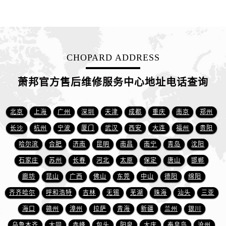
山东省东营市东营区济南路萧邦售后服务中心（需提前预约）
山东省济南市历下区经十路11111号华润中心写字楼（万象城）15层1508室萧邦售后服务中心（需提前预约）
山东省济宁市任城区太白楼路萧邦售后服务中心（需提前预约）
山东省莱芜市文化南路8号银座商城名表维修一楼名表维修萧邦售后服务中心（需提前预约）
CHOPARD ADDRESS
山东省临沂市兰山区解放路萧邦售后服务中心（需提前预约）
山东省日照市东港区烟台路萧邦售后服务中心（需提前预约）
萧邦官方售后维修服务中心地址电话查询
山东省泰安市泰山区财源街道泰山大街萧邦售后服务中心（需提前预约）
山东省威海市环翠区新威海路89号振华商厦一楼名表维修萧邦售后服务中心（需提前预约）
北京
上海
广州
深圳
天津
成都
重庆
南京
郑州
山东省潍坊市奎文区东风东街萧邦售后服务中心（需提前预约）
长沙
杭州
宁波
厦门
武汉
西安
大连
福州
贵阳
山东省枣庄市滕州市北辛路与善国路交叉口萧邦售后服务中心（需提前预约）
哈尔滨
合肥
济南
昆明
南昌
南宁
青岛
沈阳
山东省淄博市张店区金晶大道萧邦售后服务中心（需提前预约）
上海市黄浦区南京东路299号宏伊国际广场写字楼8层806室萧邦售后服务中心（需提前预约）
石家庄
苏州
长春
河北
太原
保定
唐山
邯郸
上海市徐汇区虹桥路3号港汇中心2座37层3705室萧邦售后服务中心（需提前预约）
廊坊
昆山
广西
佛山
东莞
中山
德阳
绵阳
浙江省杭州市上城区钱江路1366号华润大厦A座5层503-5室萧邦售后服务中心（需提前预约）
齐齐哈尔
呼和浩特
吉林
无锡
芜湖
珠海
汕头
三亚
浙江省湖州市吴兴区劳动路萧邦售后服务中心（需提前预约）
海口
赣州
漳州
拉萨
青海
新疆
兰州
银川
浙江省嘉兴市南湖区广益路705号嘉兴世界贸易中心A座13层1304室萧邦售后服务中心（需提前预约）
乌鲁木齐
大同
赤峰
包头
阳泉
大庆
秦皇岛
沧州