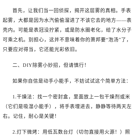
温州市鹿城区锦绣路1067号置信广场10层1015室（需提前预约）
首先，让我们当一回侦探，揭开这层雾的真相。手表
哈尔滨市道里区友谊西路600号富力中心T2座写字楼29层03室（需提前预约）
大连市中山区人民路15号国际金融大厦7层G室（需提前预约）
起雾，大都是因为水汽偷偷溜进了不该它去的地方——表
佛山市禅城区季华五路57号万科金融中心C座12层1205室（需提前预约）
壳内。可能是表冠没拧紧，或是防水圈老化，给了水分子
东莞市东城街道鸿福东路1号民盈国贸中心T1写字楼9层907室（需提前预约）
可乘之机。别担心，这并不意味着你的萧邦要“泡汤”了，
无锡市梁溪区人民中路139号恒隆广场写字楼1座11层1104室（需提前预约）
只要应对得当，它还能光彩依旧。
南通市崇川区工农路57号圆融广场写字楼16层1603室（需提前预约）
苏州市苏州工业园区星港街199号苏州中心办公楼C座22层08室（需提前预约）
二、DIY除雾小妙招，但请慎行！
武汉市江汉区解放大道686号世界贸易大厦38层09室（需提前预约）
南宁市青秀区金湖路59号地王大厦12楼1224室（需提前预约）
如果你自信是动手小能手，不妨试试这个简单方法：
合肥市蜀山区潜山路111号万象城华润大厦B座12楼03室（需提前预约）
泉州市丰泽区宝洲路729号浦西万达中心写字楼A座7楼709室（需提前预约）
1.干燥法：找一个密封盒，里面放上一包干燥剂或米
青岛市南区山东路6号华润大厦B座22层04室（需提前预约）
（它们是吸湿小能手），将手表埋进去，静静等待两天左
烟台市芝罘区胜利路139号万达金融中心A座907室（需提前预约）
右。记住，耐心是关键！
长春市朝阳区西安大路727号中银大厦A座(旺进大厦)18层09室（需提前预约）
贵阳市南明区都司高架桥路33号亨特国际金融中心14楼14D（需提前预约）
2.灯下微烤：用低瓦数台灯（切勿直接用火源！）照