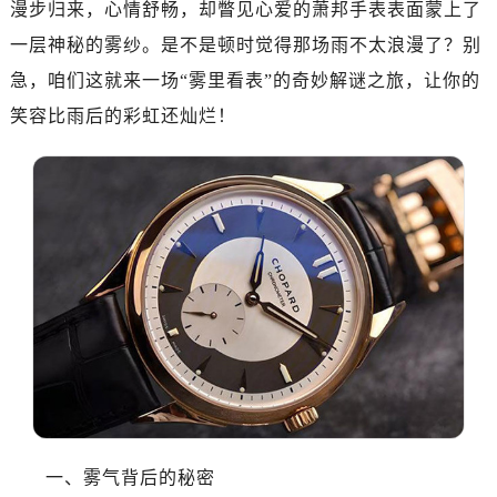
漫步归来，心情舒畅，却瞥见心爱的萧邦手表表面蒙上了
南昌市红谷滩新区红谷中大道998号绿地双子塔（中央广场）A1座办公楼14层07室（需提前预约）
济南市历下区经十路11111号华润中心写字楼（万象城）15层1508室（需提前预约）
一层神秘的雾纱。是不是顿时觉得那场雨不太浪漫了？别
广州市天河区天河路230号万菱汇国际中心写字楼A塔7层704室（需提前预约）
急，咱们这就来一场“雾里看表”的奇妙解谜之旅，让你的
广州市越秀区环市东路371-375号世界贸易中心大厦南塔写字楼15层07室（需提前预约）
笑容比雨后的彩虹还灿烂！
深圳市罗湖区深南东路5001号华润大厦写字楼17层1701室（需提前预约）
惠州市惠城区江北文昌一路7号华贸大厦写字楼1座30层05室（需提前预约）
厦门市思明区湖滨东路95号华润大厦写字楼B座11层1104室（需提前预约）
福州市鼓楼区五四路128-1号恒力城写字楼15层03室（需提前预约）
成都市锦江区人民东路6号SAC东原中心写字楼24层2406B室（需提前预约）
重庆市江北区观音桥步行街2号融恒时代广场写字楼9层902室（需提前预约）
长沙市芙蓉区定王台街道建湘路393号世茂环球金融中心写字楼（芙蓉广场）10层13室（需提前预约）
郑州市二七区铭功路10号华润大厦写字楼29层2905室（需提前预约）
太原市迎泽区解放路15号亨得利名表服务中心（品牌授权店）3层整层（需提前预约）
沈阳市沈河区中街路137号亨得利名表服务中心（品牌授权店）1层整层（需提前预约）
沈阳市沈河区中街路83号亨得利名表服务中心（品牌授权店）1层整层（需提前预约）
乌鲁木齐市天山区红山路26号时代广场（CCMALL）C座17层17-B（需提前预约）
一、雾气背后的秘密