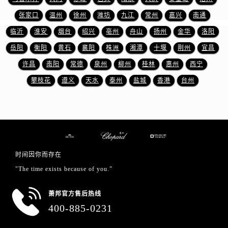
浙江省金华市金东区东市南街777号金华万达广场4号楼22楼2209室萧邦售后服务中心（需提前预约）
张家口
温州
徐州
潍坊
九江
常州
嘉兴
南通
浙江省丽水市莲都区解放街萧邦售后服务中心（需提前预约）
临沂
淮安
烟台
绍兴
亳州
舟山
扬州
金华
洛阳
浙江省宁波市江北区大闸南路500号来福士广场办公楼20层2009室萧邦售后服务中心（需提前预约）
浙江省衢州市柯城区上街萧邦售后服务中心（需提前预约）
岳阳
衡阳
黄石
襄阳
株洲
湘潭
十堰
荆州
宜昌
浙江省绍兴市越城区胜利东路379号世茂天际中心写字楼8层805室萧邦售后服务中心（需提前预约）
许昌
南阳
常德
泉州
柳州
桂林
惠州
西宁
浙江省舟山市定海区解放东路萧邦售后服务中心（需提前预约）
攀枝花
遵义
天水
泰州
盐城
香港
台州
澳门特别行政区大堂区议事亭前地（新马路）萧邦售后服务中心（需提前预约）
澳门特别行政区风顺堂区南湾大马路萧邦售后服务中心（需提前预约）
澳门特别行政区花地玛堂区关闸广场萧邦售后服务中心（需提前预约）
澳门特别行政区花王堂区大三巴商圈萧邦售后服务中心（需提前预约）
澳门特别行政区嘉模堂区官也街萧邦售后服务中心（需提前预约）
时间因你而存在
澳门省路氹城市金光大道萧邦售后服务中心（需提前预约）
"The time exists because of you.”
澳门特别行政区望德堂区塔石广场萧邦售后服务中心（需提前预约）
福建省福州市鼓楼区五四路128-1号恒力城写字楼15层03室萧邦售后服务中心（需提前预约）
萧邦官方售后热线
福建省厦门市思明区湖滨东路95号万象城华润大厦B座11层1104室萧邦售后服务中心（需提前预约）
400-885-0231
广东省潮州市潮安区新风路与潮汕路交汇处萧邦售后服务中心（需提前预约）