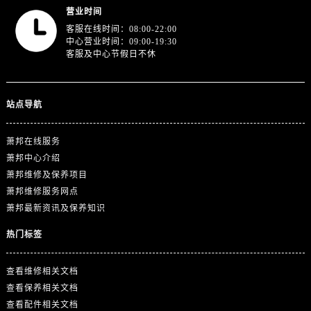
广东省广州市天河区天河路230号万菱汇国际中心A塔7层704室萧邦售后服务中心（需提前预约）
营业时间
广东省广州市越秀区环市东路371-375号世界贸易中心大厦南塔15层1507室萧邦售后服务中心（需提前预约）
客服在线时间：08:00-22:00
中心营业时间：09:00-19:30
广东省河源市源城区越王大道萧邦售后服务中心（需提前预约）
客服及中心节假日不休
广东省惠州市惠城区江北文昌一路7号华贸大厦1座30层3005室萧邦售后服务中心（需提前预约）
广东省江门市蓬江区广场西路萧邦售后服务中心（需提前预约）
广东省揭阳市榕城进贤门步行街萧邦售后服务中心（需提前预约）
站点导航
广东省茂名市电白区水东街道迎宾大道萧邦售后服务中心（需提前预约）
广东省梅州市梅江区金燕大道萧邦售后服务中心（需提前预约）
萧邦在线服务
萧邦中心介绍
广东省清远市清城区湖西路萧邦售后服务中心（需提前预约）
萧邦维修及保养项目
广东省汕头市龙湖区长平路萧邦售后服务中心（需提前预约）
萧邦维修服务网点
广东省汕尾市城区香洲街道园林社区翠园街萧邦售后服务中心（需提前预约）
萧邦最新资讯及保养知识
广东省韶关市武江区芙蓉新区与老城中心交汇处萧邦售后服务中心（需提前预约）
热门标签
广东省深圳市罗湖区深南东路5001号华润大厦17层1701室萧邦售后服务中心（需提前预约）
广东省阳江市江城区东风一路萧邦售后服务中心（需提前预约）
查看维修相关文档
广东省云浮市云城区金山路萧邦售后服务中心（需提前预约）
查看保养相关文档
广东省湛江市赤坎区观海北路萧邦售后服务中心（需提前预约）
查看配件相关文档