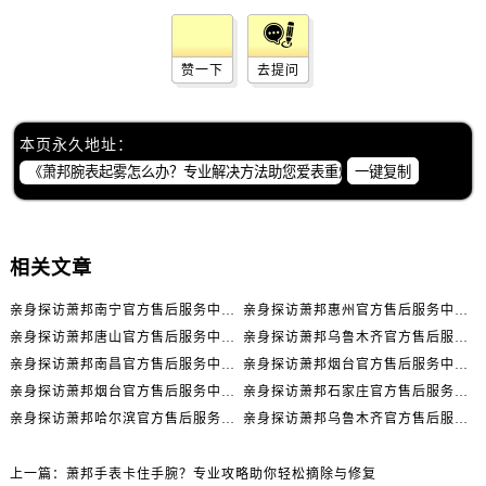
内蒙古自治区包头市青山区幸福路甲3号王府井百货名表维修萧邦售后服务中心（需提前预约）
内蒙古自治区赤峰市红山区哈达街萧邦售后服务中心（需提前预约）
内蒙古自治区鄂尔多斯市东胜区伊金霍洛街萧邦售后服务中心（需提前预约）
赞一下
去提问
内蒙古自治区呼伦贝尔市海拉尔区中央街萧邦售后服务中心（需提前预约）
内蒙古自治区通辽市科尔沁区明仁大街萧邦售后服务中心（需提前预约）
本页永久地址：
内蒙古自治区乌海市海勃湾区人民南路萧邦售后服务中心（需提前预约）
一键复制
内蒙古自治区乌兰察布市集宁区恩和大街萧邦售后服务中心（需提前预约）
内蒙古自治区锡林郭勒盟市锡林浩特市光明街与额尔敦路交叉口萧邦售后服务中心（需提前预约）
内蒙古自治区兴安盟市乌兰浩特市兴安大街萧邦售后服务中心（需提前预约）
相关文章
山西省大同市平城区迎宾街萧邦售后服务中心（需提前预约）
亲身探访萧邦南宁官方售后服务中心｜网点地址与电话（2026年7月最新）
亲身探访萧邦惠州官方售后服务中心｜网点地址及热线（2026年7月最新）
山西省晋城市城区黄华街萧邦售后服务中心（需提前预约）
亲身探访萧邦唐山官方售后服务中心｜全新地址及服务热线（2026年7月最新）
亲身探访萧邦乌鲁木齐官方售后服务中心｜网点地址与服务热线（2026年7月最新）
山西省晋中市榆次区顺城街萧邦售后服务中心（需提前预约）
亲身探访萧邦南昌官方售后服务中心｜详细地址及客服热线（2026年7月最新）
亲身探访萧邦烟台官方售后服务中心｜全新官方服务电话与地址（2026年7月最新）
山西省临汾市尧都区解放路萧邦售后服务中心（需提前预约）
亲身探访萧邦烟台官方售后服务中心｜全部地址与客服热线（2026年7月最新）
亲身探访萧邦石家庄官方售后服务中心｜服务热线及办公地址（2026年7月最新）
山西省吕梁市离石区永宁中路与建设街交叉口萧邦售后服务中心（需提前预约）
亲身探访萧邦哈尔滨官方售后服务中心｜全新地址及服务热线（2026年7月最新）
亲身探访萧邦乌鲁木齐官方售后服务中心｜服务热线及办公地址（2026年7月最新）
山西省朔州市朔城区怡西路与鄯阳西街交汇处萧邦售后服务中心（需提前预约）
山西省忻州市忻府区和平东街与七一南路交叉口萧邦售后服务中心（需提前预约）
上一篇：
萧邦手表卡住手腕？专业攻略助你轻松摘除与修复