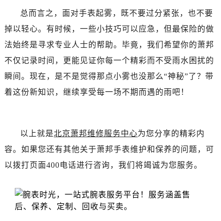
辽宁省丹东市振兴区七经街萧邦售后服务中心（需提前预约）
总而言之，面对手表起雾，既不要过分紧张，也不要
辽宁省抚顺市新抚区东一路萧邦售后服务中心（需提前预约）
掉以轻心。有时候，一些小技巧可以应急，但最保险的做
辽宁省阜新市海州区解放大街萧邦售后服务中心（需提前预约）
法始终是寻求专业人士的帮助。毕竟，我们希望你的萧邦
辽宁省葫芦岛市连山区中央路萧邦售后服务中心（需提前预约）
辽宁省锦州市古塔区中央大街萧邦售后服务中心（需提前预约）
不仅记录时间，更能见证你每一个精彩而不受雨水困扰的
辽宁省辽阳市白塔区新运大街萧邦售后服务中心（需提前预约）
瞬间。现在，是不是觉得那点小雾也没那么“神秘”了？带
辽宁省盘锦市兴隆台区石油大街萧邦售后服务中心（需提前预约）
着这份新知识，继续享受每一场不期而遇的雨吧！
辽宁省铁岭市银州区南马路萧邦售后服务中心（需提前预约）
辽宁省营口市站前区市府路与渤海大街交叉口萧邦售后服务中心（需提前预约）
辽宁省沈阳市沈河区中街路137号亨得利名表维修授权店1楼萧邦售后服务中心（需提前预约）
以上就是
北京萧邦维修服务中心
为您分享的精彩内
辽宁省沈阳市沈河区中街路83号亨得利名表维修授权店1楼萧邦售后服务中心（需提前预约）
容。如果您还有其他关于萧邦手表维护和保养的问题，可
北京市朝阳区建国门外大街甲6号华熙国际中心D座11层1102室萧邦售后服务中心（需提前预约）
以拨打页面400电话进行咨询，我们将竭诚为您服务。
北京市东城区东长安街1号王府井东方广场W3座6层602室萧邦售后服务中心（需提前预约）
河北省保定市竞秀区朝阳北大街北国先天下萧邦售后服务中心（需提前预约）
内蒙古自治区阿拉善盟市左旗土尔扈特大街萧邦售后服务中心（需提前预约）
内蒙古自治区巴彦淖尔市临河区新华街萧邦售后服务中心（需提前预约）