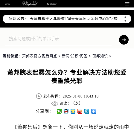
北京市东城区东长安街1号东方广场写字楼W3座6层602室（需提前预约）

北京市朝阳区建国门外大街甲6号华熙国际中心写字楼D座11层1102室（需提前预约）
▲
官网公告>
天津市和平区赤峰道136号天津国际金融中心写字楼26层2603室（需提前预约）
▼
上海市徐汇区虹桥路3号港汇中心写字楼2座37层3705室（需提前预约）
上海市黄浦区南京东路299号宏伊国际广场写字楼8层806室（需提前预约）
南京市秦淮区中山南路1号（新街口）南京中心写字楼22层C1-1室（需提前预约）
常州市新北区龙锦路1590号现代传媒中心写字楼5号楼10层1008室（需提前预约）
当前位置：
萧邦表官方售后网点
>
新闻/知识/问答
>
萧邦知识
>
徐州市鼓楼区淮海东路29号苏宁广场IFC国际金融中心写字楼35层3508室（需提前预约）
扬州市邗江区国展路29号星耀天地写字楼1号楼18层1803室（需提前预约）
萧邦腕表起雾怎么办？专业解决方法助您爱
盐城市盐都区世纪大道5号盐城金融城写字楼1号楼16层1604室（需提前预约）
表重焕光彩
泰州市海陵区永定东路399号置地商务中心东塔写字楼（华润万象城）17层1706室（需提前预约）
宁波市江北区大闸南路500号来福士广场办公楼20层2009室（需提前预约）
发布时间：2025-01-08 10:43:10
杭州市上城区钱江路1366号华润大厦写字楼A座5层503-5室（需提前预约）
阅读：（
次）
金华市金东区东市南街777号金华万达广场写字楼4号楼22层2209室（需提前预约）
分享到：
绍兴市越城区胜利东路379号世茂天际中心写字楼8层805室（需提前预约）
【
萧邦售后
】想象一下，你刚从一场说走就走的雨中
嘉兴市南湖区广益路705号嘉兴世界贸易中心写字楼A座13层1304室（需提前预约）