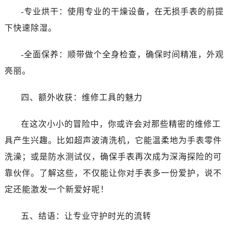
黑龙江省齐齐哈尔市龙沙区龙华路萧邦售后服务中心（需提前预约）
-专业烘干：使用专业的干燥设备，在无损手表的前提
黑龙江省双鸭山市尖山区新兴大街萧邦售后服务中心（需提前预约）
下快速除湿。
黑龙江省绥化市北林区新华街与康庄路交叉口萧邦售后服务中心（需提前预约）
黑龙江省伊春市伊美区通河路萧邦售后服务中心（需提前预约）
-全面保养：顺带做个全身检查，确保时间精准，外观
吉林省白城市洮北区明仁南街萧邦售后服务中心（需提前预约）
亮丽。
吉林省白山市浑江区浑江大街萧邦售后服务中心（需提前预约）
吉林省吉林市船营区河南街萧邦售后服务中心（需提前预约）
四、额外收获：维修工具的魅力
吉林省辽源市龙山区人民大街萧邦售后服务中心（需提前预约）
吉林省梅河口市新华街道梅河大街萧邦售后服务中心（需提前预约）
在这次小小的冒险中，你或许会对那些精密的维修工
吉林省四平市铁东区紫气大路与南九经街交汇处萧邦售后服务中心（需提前预约）
具产生兴趣。比如超声波清洗机，它能温柔地为手表零件
吉林省松原市宁江区五环大街萧邦售后服务中心（需提前预约）
洗澡；或是防水测试仪，确保手表再次成为深海探险的可
吉林省通化市东昌区环通乡江南大街萧邦售后服务中心（需提前预约）
靠伙伴。了解这些，不仅能让你对手表多一份爱护，说不
吉林省延边市延吉市解放路萧邦售后服务中心（需提前预约）
定还能激发一个新爱好呢！
辽宁省鞍山市铁东区站前街萧邦售后服务中心（需提前预约）
辽宁省本溪市平山区胜利路萧邦售后服务中心（需提前预约）
五、结语：让专业守护时光的流转
辽宁省朝阳市双塔区新华路萧邦售后服务中心（需提前预约）