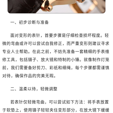
东莞市东城街道鸿福东路1号民盈国贸中心T1写字楼9层907室（需提前预约）
无锡市梁溪区人民中路139号恒隆广场写字楼1座11层1104室（需提前预约）
南通市崇川区工农路57号圆融广场写字楼16层1603室（需提前预约）
一、初步诊断与准备
苏州市苏州工业园区星港街199号苏州中心办公楼C座22层08室（需提前预约）
武汉市江汉区解放大道686号世界贸易大厦38层09室（需提前预约）
面对变形的表针，首要步骤是仔细检查损坏程度。轻
南宁市青秀区金湖路59号地王大厦12楼1224室（需提前预约）
微的弯曲或许可以尝试自我修正，而严重变形则建议寻求
合肥市蜀山区潜山路111号万象城华润大厦B座12楼03室（需提前预约）
泉州市丰泽区宝洲路729号浦西万达中心写字楼A座7楼709室（需提前预约）
专业人士帮助。在此之前，不妨先准备一套精细的手表维
青岛市南区山东路6号华润大厦B座22层04室（需提前预约）
修工具，包括镊子、放大镜和特制的小锤。就像制作灯笼
烟台市芝罘区胜利路139号万达金融中心A座907室（需提前预约）
前，我们需要备好剪刀、彩纸和细绳，每个步骤都需谨慎
长春市朝阳区西安大路727号中银大厦A座(旺进大厦)18层09室（需提前预约）
对待，确保作品的完美无瑕。
贵阳市南明区都司高架桥路33号亨特国际金融中心14楼14D（需提前预约）
昆明市盘龙区北京路928号同德昆明广场写字楼10层06室（需提前预约）
二、温柔以待，轻微调整
石家庄市长安区中山东路39号勒泰中心写字楼B座13层07室（需提前预约）
西安市碑林区南关正街88号华侨城长安国际中心E座6楼10室（需提前预约）
若表针仅轻微弯曲，可以尝试如下方法：将手表放置
海口市龙华区金贸东路5号海口华润大厦B座17层1707室（需提前预约）
于软垫上，使用镊子轻轻夹住变形部分，在放大镜下缓缓