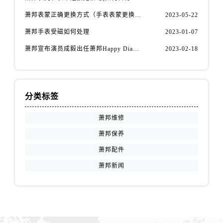
江西省抚州市临川区赣东大道萧邦售后服务中心（需提前预约）
萧邦表蒙正确更换方式（手表表蒙更换知识）
2023-05-22
江西省赣州市章贡区文清路萧邦售后服务中心（需提前预约）
江西省吉安市吉州区井冈山大道萧邦售后服务中心（需提前预约）
萧邦手表受磁如何处理
2023-01-07
江西省景德镇市珠山区珠山中路萧邦售后服务中心（需提前预约）
萧邦宣布演员成毅出任萧邦Happy Diamonds系列品牌大使
2023-02-18
江西省九江市浔阳区浔阳路萧邦售后服务中心（需提前预约）
江西省南昌市红谷滩新区红谷中大道998号绿地双子塔（中央广场）A1座办公楼14层1407室萧邦售后服务中心（需提前预约）
江西省萍乡市安源区萍安北大道与康庄路交叉口萧邦售后服务中心（需提前预约）
分类标签
江西省上饶市信州区滨江西路萧邦售后服务中心（需提前预约）
江西省新余市渝水区北湖西路萧邦售后服务中心（需提前预约）
萧邦维修
江西省宜春市袁州区中山中路萧邦售后服务中心（需提前预约）
萧邦保养
江西省鹰潭市月湖区胜利东路萧邦售后服务中心（需提前预约）
萧邦配件
山东省德州市德城区东风中路萧邦售后服务中心（需提前预约）
萧邦新闻
山东省东营市东营区济南路萧邦售后服务中心（需提前预约）
山东省济南市历下区经十路11111号华润中心写字楼（万象城）15层1508室萧邦售后服务中心（需提前预约）
山东省济宁市任城区太白楼路萧邦售后服务中心（需提前预约）
山东省莱芜市文化南路8号银座商城名表维修一楼名表维修萧邦售后服务中心（需提前预约）