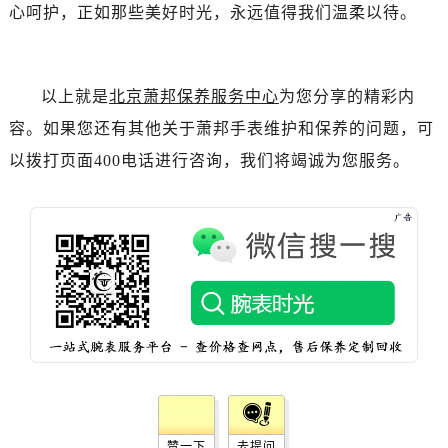
辽宁省锦州市古塔区中央大街萧邦售后服务中心（需提前预约）
心呵护，正如那些美好时光，永远值得我们温柔以待。
辽宁省辽阳市白塔区新运大街萧邦售后服务中心（需提前预约）
辽宁省盘锦市兴隆台区石油大街萧邦售后服务中心（需提前预约）
辽宁省铁岭市银州区南马路萧邦售后服务中心（需提前预约）
以上就是
北京萧邦保养服务中心
为您分享的精彩内
辽宁省营口市站前区市府路与渤海大街交叉口萧邦售后服务中心（需提前预约）
容。如果您还有其他关于萧邦手表维护和保养的问题，可
辽宁省沈阳市沈河区中街路137号亨得利名表维修授权店1楼萧邦售后服务中心（需提前预约）
以拨打页面400电话进行咨询，我们将竭诚为您服务。
辽宁省沈阳市沈河区中街路83号亨得利名表维修授权店1楼萧邦售后服务中心（需提前预约）
北京市朝阳区建国门外大街甲6号华熙国际中心D座11层1102室萧邦售后服务中心（需提前预约）
北京市东城区东长安街1号王府井东方广场W3座6层602室萧邦售后服务中心（需提前预约）
河北省保定市竞秀区朝阳北大街北国先天下萧邦售后服务中心（需提前预约）
内蒙古自治区阿拉善盟市左旗土尔扈特大街萧邦售后服务中心（需提前预约）
内蒙古自治区巴彦淖尔市临河区新华街萧邦售后服务中心（需提前预约）
内蒙古自治区包头市青山区幸福路甲3号王府井百货名表维修萧邦售后服务中心（需提前预约）
内蒙古自治区赤峰市红山区哈达街萧邦售后服务中心（需提前预约）
内蒙古自治区鄂尔多斯市东胜区伊金霍洛街萧邦售后服务中心（需提前预约）
内蒙古自治区呼伦贝尔市海拉尔区中央街萧邦售后服务中心（需提前预约）
赞一下
去提问