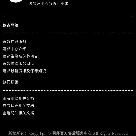
广东省江门市蓬江区广场西路萧邦售后服务中心（需提前预约）
客服及中心节假日不休
广东省揭阳市榕城进贤门步行街萧邦售后服务中心（需提前预约）
广东省茂名市电白区水东街道迎宾大道萧邦售后服务中心（需提前预约）
站点导航
广东省梅州市梅江区金燕大道萧邦售后服务中心（需提前预约）
广东省清远市清城区湖西路萧邦售后服务中心（需提前预约）
萧邦在线服务
广东省汕头市龙湖区长平路萧邦售后服务中心（需提前预约）
萧邦中心介绍
广东省汕尾市城区香洲街道园林社区翠园街萧邦售后服务中心（需提前预约）
萧邦维修及保养项目
广东省韶关市武江区芙蓉新区与老城中心交汇处萧邦售后服务中心（需提前预约）
萧邦维修服务网点
广东省深圳市罗湖区深南东路5001号华润大厦17层1701室萧邦售后服务中心（需提前预约）
萧邦最新资讯及保养知识
广东省阳江市江城区东风一路萧邦售后服务中心（需提前预约）
热门标签
广东省云浮市云城区金山路萧邦售后服务中心（需提前预约）
广东省湛江市赤坎区观海北路萧邦售后服务中心（需提前预约）
查看维修相关文档
广东省肇庆市端州区信安大道与砚都大道交汇处萧邦售后服务中心（需提前预约）
查看保养相关文档
广西壮族自治区百色市右江区中山二路萧邦售后服务中心（需提前预约）
查看配件相关文档
广西壮族自治区北海市海城区北京路萧邦售后服务中心（需提前预约）
广西壮族自治区崇左市江州区石景林街道友谊大道与丽川路交汇处萧邦售后服务中心（需提前预约）
版权所有：
Copyright ©
萧邦官方售后服务中心
All Rights Reserved