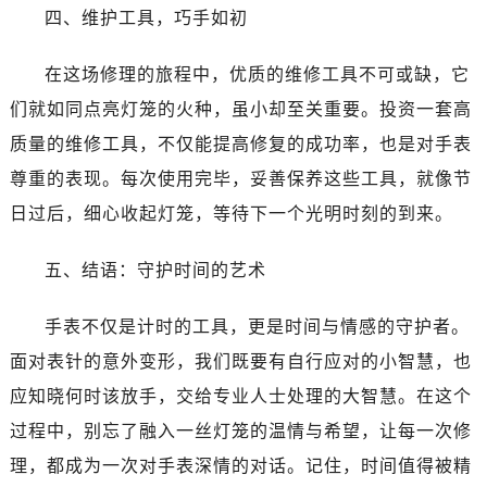
吉林省白城市洮北区明仁南街萧邦售后服务中心（需提前预约）
四、维护工具，巧手如初
吉林省白山市浑江区浑江大街萧邦售后服务中心（需提前预约）
吉林省吉林市船营区河南街萧邦售后服务中心（需提前预约）
在这场修理的旅程中，优质的维修工具不可或缺，它
吉林省辽源市龙山区人民大街萧邦售后服务中心（需提前预约）
们就如同点亮灯笼的火种，虽小却至关重要。投资一套高
吉林省梅河口市新华街道梅河大街萧邦售后服务中心（需提前预约）
质量的维修工具，不仅能提高修复的成功率，也是对手表
吉林省四平市铁东区紫气大路与南九经街交汇处萧邦售后服务中心（需提前预约）
尊重的表现。每次使用完毕，妥善保养这些工具，就像节
吉林省松原市宁江区五环大街萧邦售后服务中心（需提前预约）
日过后，细心收起灯笼，等待下一个光明时刻的到来。
吉林省通化市东昌区环通乡江南大街萧邦售后服务中心（需提前预约）
吉林省延边市延吉市解放路萧邦售后服务中心（需提前预约）
五、结语：守护时间的艺术
辽宁省鞍山市铁东区站前街萧邦售后服务中心（需提前预约）
辽宁省本溪市平山区胜利路萧邦售后服务中心（需提前预约）
手表不仅是计时的工具，更是时间与情感的守护者。
辽宁省朝阳市双塔区新华路萧邦售后服务中心（需提前预约）
面对表针的意外变形，我们既要有自行应对的小智慧，也
辽宁省丹东市振兴区七经街萧邦售后服务中心（需提前预约）
应知晓何时该放手，交给专业人士处理的大智慧。在这个
辽宁省抚顺市新抚区东一路萧邦售后服务中心（需提前预约）
过程中，别忘了融入一丝灯笼的温情与希望，让每一次修
辽宁省阜新市海州区解放大街萧邦售后服务中心（需提前预约）
辽宁省葫芦岛市连山区中央路萧邦售后服务中心（需提前预约）
理，都成为一次对手表深情的对话。记住，时间值得被精