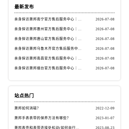
福建省龙岩市新罗区九一南路萧邦售后服务中心（需提前预约）
最新发布
福建省南平市建阳区人民西路萧邦售后服务中心（需提前预约）
福建省宁德市蕉城区天湖东路萧邦售后服务中心（需提前预约）
亲身探访萧邦南宁官方售后服务中心｜网点地址与电话（2026年7月最新）
2026-07-08
福建省莆田市城厢区霞林街道荔华东大道萧邦售后服务中心（需提前预约）
亲身探访萧邦惠州官方售后服务中心｜网点地址及热线（2026年7月最新）
2026-07-08
福建省三明市三元区东乾二路萧邦售后服务中心（需提前预约）
亲身探访萧邦唐山官方售后服务中心｜全新地址及服务热线（2026年7月最新）
2026-07-08
福建省漳州市龙文区步港路萧邦售后服务中心（需提前预约）
亲身探访萧邦乌鲁木齐官方售后服务中心｜网点地址与服务热线（2026年7月最新）
2026-07-08
江苏省常州市新北区龙锦路1590号现代传媒中心5号楼10层1008室萧邦售后服务中心（需提前预约）
亲身探访萧邦南昌官方售后服务中心｜详细地址及客服热线（2026年7月最新）
2026-07-08
江苏省淮安市清江浦区淮海北路萧邦售后服务中心（需提前预约）
江苏省连云港市海州区通灌北路萧邦售后服务中心（需提前预约）
亲身探访萧邦烟台官方售后服务中心｜全新官方服务电话与地址（2026年7月最新）
2026-07-08
江苏省南京市秦淮区中山南路1号南京中心22层22-C1-C3室萧邦售后服务中心（需提前预约）
江苏省宿迁市宿城区西湖路萧邦售后服务中心（需提前预约）
江苏省泰州市海陵区永定东路399号置地商务中心东塔（华润万象城）17层1706室萧邦售后服务中心（需提前预约）
站点热门
江苏省徐州市鼓楼区淮海东路29号苏宁广场IFC国际金融中心35层3508室萧邦售后服务中心（需提前预约）
江苏省盐城市盐都区世纪大道5号盐城金融城写字楼1号楼16层1604室萧邦售后服务中心（需提前预约）
萧邦如何消磁？
2022-12-09
江苏省扬州市邗江区国展路29号星耀天地写字楼1号楼18层1803室萧邦售后服务中心（需提前预约）
萧邦手表表带的保养方法有哪些？
2023-01-07
江苏省镇江市京口区中山东路萧邦售后服务中心（需提前预约）
萧邦表壳和表带连接处松动(如何自行修复)
2023-08-23