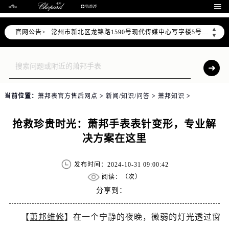
上海市黄浦区南京东路299号宏伊国际广场写字楼8层806室（需提前预约）

南京市秦淮区中山南路1号（新街口）南京中心写字楼22层C1-1室（需提前预约）
▲
官网公告>
常州市新北区龙锦路1590号现代传媒中心写字楼5号楼10层1008室（需提前预约）
▼
徐州市鼓楼区淮海东路29号苏宁广场IFC国际金融中心写字楼35层3508室（需提前预约）
扬州市邗江区国展路29号星耀天地写字楼1号楼18层1803室（需提前预约）
盐城市盐都区世纪大道5号盐城金融城写字楼1号楼16层1604室（需提前预约）
泰州市海陵区永定东路399号置地商务中心东塔写字楼（华润万象城）17层1706室（需提前预约）
当前位置：
萧邦表官方售后网点
>
新闻/知识/问答
>
萧邦知识
>
宁波市江北区大闸南路500号来福士广场办公楼20层2009室（需提前预约）
杭州市上城区钱江路1366号华润大厦写字楼A座5层503-5室（需提前预约）
抢救珍贵时光：萧邦手表表针变形，专业解
金华市金东区东市南街777号金华万达广场写字楼4号楼22层2209室（需提前预约）
决方案在这里
绍兴市越城区胜利东路379号世茂天际中心写字楼8层805室（需提前预约）
嘉兴市南湖区广益路705号嘉兴世界贸易中心写字楼A座13层1304室（需提前预约）
发布时间：2024-10-31 09:00:42
南昌市红谷滩新区红谷中大道998号绿地双子塔（中央广场）A1座办公楼14层07室（需提前预约）
阅读：（
次）
济南市历下区经十路11111号华润中心写字楼（万象城）15层1508室（需提前预约）
分享到：
广州市天河区天河路230号万菱汇国际中心写字楼A塔7层704室（需提前预约）
【
萧邦维修
】在一个宁静的夜晚，微弱的灯光透过窗
广州市越秀区环市东路371-375号世界贸易中心大厦南塔写字楼15层07室（需提前预约）