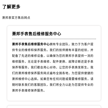
天津市和平区赤峰道136号天津国际金融中心26层2603室萧邦售后服务中心（需提前预约）
了解更多
安徽省安庆市迎江区人民路萧邦售后服务中心（需提前预约）
安徽省蚌埠市蚌山区淮河路萧邦售后服务中心（需提前预约）
萧邦表官方售后网点
安徽省亳州市谯城区魏武大道萧邦售后服务中心（需提前预约）
安徽省池州市贵池区长江路萧邦售后服务中心（需提前预约）
萧邦手表售后维修服务中心
安徽省滁州市琅琊区南谯北路萧邦售后服务中心（需提前预约）
安徽省阜阳市颍州区颍州北路萧邦售后服务中心（需提前预约）
萧邦手表售后维修服务中心
拥有专业团队，致力于为客户提
安徽省淮北市相山区淮海路萧邦售后服务中心（需提前预约）
供专业的维修和保养服务。我们的技师拥有丰富的经验，并
安徽省淮南市田家庵区国庆中路萧邦售后服务中心（需提前预约）
配备了先进的维修设备，以确保为您的萧邦手表提供一流的
维修服务，无论是手表维修、配件更换、故障诊断还是手表
安徽省黄山市屯溪区黄山西路萧邦售后服务中心（需提前预约）
保养等服务，我们都会用心对待，让您的手表焕发新生。我
安徽省六安市金安区解放中路萧邦售后服务中心（需提前预约）
们的萧邦维修保养服务网点遍布全国各地，为您提供便捷的
安徽省马鞍山市雨山区湖南西路萧邦售后服务中心（需提前预约）
萧邦维修中心选择。如果您有任何问题或需要维修服务，请
安徽省宿州市埇桥区人民中路萧邦售后服务中心（需提前预约）
随时联系我们的客服团队，我们将全力以赴为您提供专业的
安徽省铜陵市铜官区石城大道萧邦售后服务中心（需提前预约）
萧邦手表维修保养服务。
安徽省芜湖市镜湖区中山路步行街萧邦售后服务中心（需提前预约）
安徽省宣城市宣州区叠嶂西路萧邦售后服务中心（需提前预约）