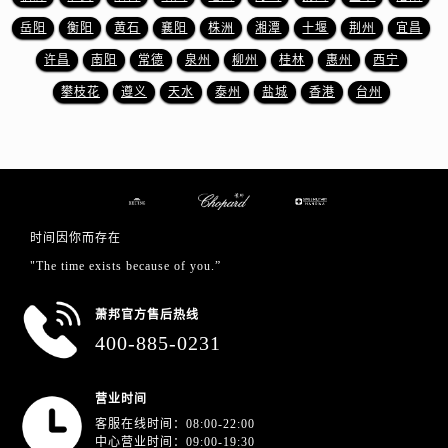
浙江省绍兴市越城区胜利东路379号世茂天际中心写字楼8层805室萧邦售后服务中心（需提前预约）
岳阳
衡阳
黄石
襄阳
株洲
湘潭
十堰
荆州
宜昌
浙江省舟山市定海区解放东路萧邦售后服务中心（需提前预约）
许昌
南阳
常德
泉州
柳州
桂林
惠州
西宁
澳门特别行政区大堂区议事亭前地（新马路）萧邦售后服务中心（需提前预约）
澳门特别行政区风顺堂区南湾大马路萧邦售后服务中心（需提前预约）
攀枝花
遵义
天水
泰州
盐城
香港
台州
澳门特别行政区花地玛堂区关闸广场萧邦售后服务中心（需提前预约）
澳门特别行政区花王堂区大三巴商圈萧邦售后服务中心（需提前预约）
澳门特别行政区嘉模堂区官也街萧邦售后服务中心（需提前预约）
澳门省路氹城市金光大道萧邦售后服务中心（需提前预约）
澳门特别行政区望德堂区塔石广场萧邦售后服务中心（需提前预约）
时间因你而存在
福建省福州市鼓楼区五四路128-1号恒力城写字楼15层03室萧邦售后服务中心（需提前预约）
"The time exists because of you.”
福建省厦门市思明区湖滨东路95号万象城华润大厦B座11层1104室萧邦售后服务中心（需提前预约）
广东省潮州市潮安区新风路与潮汕路交汇处萧邦售后服务中心（需提前预约）
萧邦官方售后热线
400-885-0231
广东省广州市天河区天河路230号万菱汇国际中心A塔7层704室萧邦售后服务中心（需提前预约）
广东省广州市越秀区环市东路371-375号世界贸易中心大厦南塔15层1507室萧邦售后服务中心（需提前预约）
广东省河源市源城区越王大道萧邦售后服务中心（需提前预约）
营业时间
客服在线时间：08:00-22:00
广东省惠州市惠城区江北文昌一路7号华贸大厦1座30层3005室萧邦售后服务中心（需提前预约）
中心营业时间：09:00-19:30