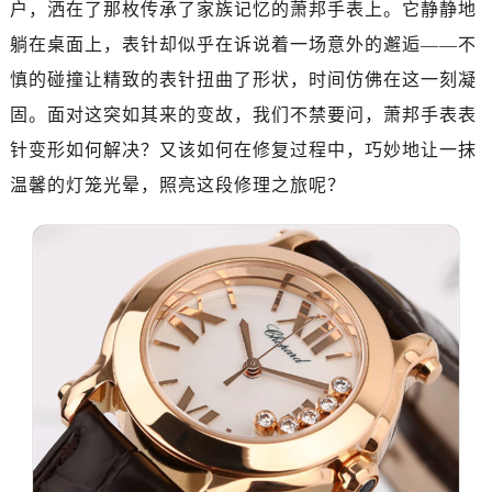
户，洒在了那枚传承了家族记忆的萧邦手表上。它静静地
深圳市罗湖区深南东路5001号华润大厦写字楼17层1701室（需提前预约）
惠州市惠城区江北文昌一路7号华贸大厦写字楼1座30层05室（需提前预约）
躺在桌面上，表针却似乎在诉说着一场意外的邂逅——不
厦门市思明区湖滨东路95号华润大厦写字楼B座11层1104室（需提前预约）
慎的碰撞让精致的表针扭曲了形状，时间仿佛在这一刻凝
福州市鼓楼区五四路128-1号恒力城写字楼15层03室（需提前预约）
固。面对这突如其来的变故，我们不禁要问，萧邦手表表
成都市锦江区人民东路6号SAC东原中心写字楼24层2406B室（需提前预约）
针变形如何解决？又该如何在修复过程中，巧妙地让一抹
重庆市江北区观音桥步行街2号融恒时代广场写字楼9层902室（需提前预约）
温馨的灯笼光晕，照亮这段修理之旅呢？
长沙市芙蓉区定王台街道建湘路393号世茂环球金融中心写字楼（芙蓉广场）10层13室（需提前预约）
郑州市二七区铭功路10号华润大厦写字楼29层2905室（需提前预约）
太原市迎泽区解放路15号亨得利名表服务中心（品牌授权店）3层整层（需提前预约）
沈阳市沈河区中街路137号亨得利名表服务中心（品牌授权店）1层整层（需提前预约）
沈阳市沈河区中街路83号亨得利名表服务中心（品牌授权店）1层整层（需提前预约）
乌鲁木齐市天山区红山路26号时代广场（CCMALL）C座17层17-B（需提前预约）
温州市鹿城区锦绣路1067号置信广场10层1015室（需提前预约）
哈尔滨市道里区友谊西路600号富力中心T2座写字楼29层03室（需提前预约）
大连市中山区人民路15号国际金融大厦7层G室（需提前预约）
佛山市禅城区季华五路57号万科金融中心C座12层1205室（需提前预约）