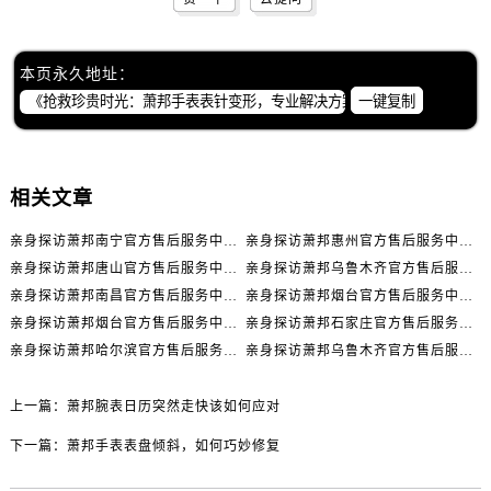
内蒙古自治区通辽市科尔沁区明仁大街萧邦售后服务中心（需提前预约）
内蒙古自治区乌海市海勃湾区人民南路萧邦售后服务中心（需提前预约）
内蒙古自治区乌兰察布市集宁区恩和大街萧邦售后服务中心（需提前预约）
本页永久地址：
内蒙古自治区锡林郭勒盟市锡林浩特市光明街与额尔敦路交叉口萧邦售后服务中心（需提前预约）
一键复制
内蒙古自治区兴安盟市乌兰浩特市兴安大街萧邦售后服务中心（需提前预约）
山西省大同市平城区迎宾街萧邦售后服务中心（需提前预约）
山西省晋城市城区黄华街萧邦售后服务中心（需提前预约）
相关文章
山西省晋中市榆次区顺城街萧邦售后服务中心（需提前预约）
亲身探访萧邦南宁官方售后服务中心｜网点地址与电话（2026年7月最新）
亲身探访萧邦惠州官方售后服务中心｜网点地址及热线（2026年7月最新）
山西省临汾市尧都区解放路萧邦售后服务中心（需提前预约）
亲身探访萧邦唐山官方售后服务中心｜全新地址及服务热线（2026年7月最新）
亲身探访萧邦乌鲁木齐官方售后服务中心｜网点地址与服务热线（2026年7月最新）
山西省吕梁市离石区永宁中路与建设街交叉口萧邦售后服务中心（需提前预约）
亲身探访萧邦南昌官方售后服务中心｜详细地址及客服热线（2026年7月最新）
亲身探访萧邦烟台官方售后服务中心｜全新官方服务电话与地址（2026年7月最新）
山西省朔州市朔城区怡西路与鄯阳西街交汇处萧邦售后服务中心（需提前预约）
亲身探访萧邦烟台官方售后服务中心｜全部地址与客服热线（2026年7月最新）
亲身探访萧邦石家庄官方售后服务中心｜服务热线及办公地址（2026年7月最新）
山西省忻州市忻府区和平东街与七一南路交叉口萧邦售后服务中心（需提前预约）
亲身探访萧邦哈尔滨官方售后服务中心｜全新地址及服务热线（2026年7月最新）
亲身探访萧邦乌鲁木齐官方售后服务中心｜服务热线及办公地址（2026年7月最新）
山西省阳泉市郊区平阳东街与新城大道交叉口萧邦售后服务中心（需提前预约）
上一篇：
萧邦腕表日历突然走快该如何应对
山西省运城市盐湖区河东街萧邦售后服务中心（需提前预约）
山西省长治市潞州区英雄中路萧邦售后服务中心（需提前预约）
下一篇：
萧邦手表表盘倾斜，如何巧妙修复
山西省太原市迎泽区迎泽街道解放路15号亨得利名表维修授权店3楼萧邦售后服务中心（需提前预约）