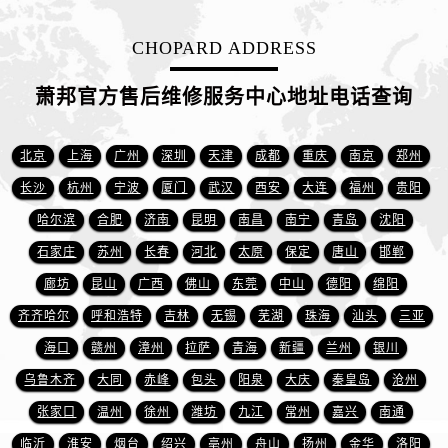
山东省临沂市兰山区解放路萧邦售后服务中心（需提前预约）
山东省日照市东港区烟台路萧邦售后服务中心（需提前预约）
CHOPARD ADDRESS
山东省泰安市泰山区财源街道泰山大街萧邦售后服务中心（需提前预约）
山东省威海市环翠区新威海路89号振华商厦一楼名表维修萧邦售后服务中心（需提前预约）
萧邦官方售后维修服务中心地址电话查询
山东省潍坊市奎文区东风东街萧邦售后服务中心（需提前预约）
山东省枣庄市滕州市北辛路与善国路交叉口萧邦售后服务中心（需提前预约）
北京
上海
广州
深圳
天津
成都
重庆
南京
郑州
山东省淄博市张店区金晶大道萧邦售后服务中心（需提前预约）
长沙
杭州
宁波
厦门
武汉
西安
大连
福州
贵阳
上海市黄浦区南京东路299号宏伊国际广场写字楼8层806室萧邦售后服务中心（需提前预约）
哈尔滨
合肥
济南
昆明
南昌
南宁
青岛
沈阳
上海市徐汇区虹桥路3号港汇中心2座37层3705室萧邦售后服务中心（需提前预约）
石家庄
苏州
长春
河北
太原
保定
唐山
邯郸
浙江省杭州市上城区钱江路1366号华润大厦A座5层503-5室萧邦售后服务中心（需提前预约）
廊坊
昆山
广西
佛山
东莞
中山
德阳
绵阳
浙江省湖州市吴兴区劳动路萧邦售后服务中心（需提前预约）
浙江省嘉兴市南湖区广益路705号嘉兴世界贸易中心A座13层1304室萧邦售后服务中心（需提前预约）
齐齐哈尔
呼和浩特
吉林
无锡
芜湖
珠海
汕头
三亚
浙江省金华市金东区东市南街777号金华万达广场4号楼22楼2209室萧邦售后服务中心（需提前预约）
海口
赣州
漳州
拉萨
青海
新疆
兰州
银川
浙江省丽水市莲都区解放街萧邦售后服务中心（需提前预约）
乌鲁木齐
大同
赤峰
包头
阳泉
大庆
秦皇岛
沧州
浙江省宁波市江北区大闸南路500号来福士广场办公楼20层2009室萧邦售后服务中心（需提前预约）
张家口
温州
徐州
潍坊
九江
常州
嘉兴
南通
浙江省衢州市柯城区上街萧邦售后服务中心（需提前预约）
临沂
淮安
烟台
绍兴
亳州
舟山
扬州
金华
洛阳