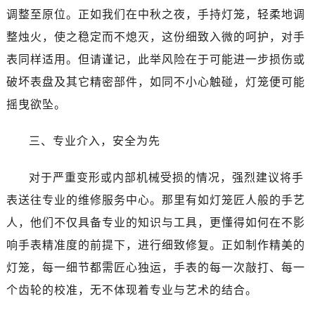
唐山市路南区新华东道100号万达广场写字楼A座10层1002室（需提前预约）
调整至原位。正如我们在中秋之夜，手持灯笼，轻柔地调
台州市椒江区东海大道1800号腾达中心东1幢20楼2002室（需提前预约）
整烛火，使之稳定而不熄灭，这份细致入微的呵护，对手
内蒙古自治区呼和浩特市玉泉区大学西街70号华润万象城写字楼（鄂尔多斯大厦）23层2326室（需提前预约）
表同样适用。但请谨记，此举风险在于可能进一步损伤或
甘肃省兰州市七里河区西津西路16号兰州中心写字楼21层2102室（需提前预约）
破坏表盘及其它精密部件，如同不小心触碰，灯笼便可能
重庆市解放碑渝中区民权路28号英利国际金融中心写字楼20层01室（需提前预约）
黑龙江省大庆市萨尔图区会战大街萧邦售后服务中心（需提前预约）
摇曳欲坠。
黑龙江省鹤岗市向阳区红军路萧邦售后服务中心（需提前预约）
三、专业介入，安全为先
黑龙江省黑河市爱辉区中央街萧邦售后服务中心（需提前预约）
黑龙江省鸡西市鸡冠区红军路萧邦售后服务中心（需提前预约）
对于严重变形或内部机械受损的情况，强烈建议将手
黑龙江省佳木斯市向阳区长安路萧邦售后服务中心（需提前预约）
表送往专业的维修服务中心。那里有如灯笼匠人般的手艺
黑龙江省牡丹江市东安区太平路萧邦售后服务中心（需提前预约）
黑龙江省七台河市桃山区大同街萧邦售后服务中心（需提前预约）
人，他们不仅具备专业的知识与工具，更懂得如何在不影
黑龙江省齐齐哈尔市龙沙区龙华路萧邦售后服务中心（需提前预约）
响手表精准度的前提下，进行细致修复。正如制作精美的
黑龙江省双鸭山市尖山区新兴大街萧邦售后服务中心（需提前预约）
灯笼，每一细节都需匠心独运，手表的每一次敲打、每一
黑龙江省绥化市北林区新华街与康庄路交叉口萧邦售后服务中心（需提前预约）
个齿轮的校准，无不体现着专业与艺术的结合。
黑龙江省伊春市伊美区通河路萧邦售后服务中心（需提前预约）